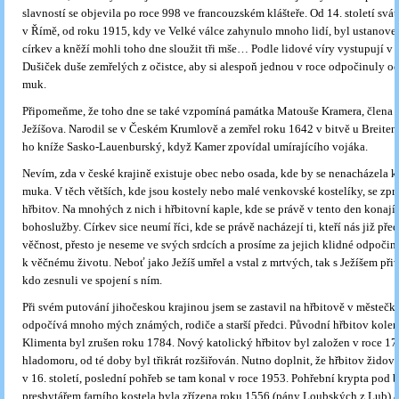
slavností se objevila po roce 998 ve francouzském klášteře. Od 14. století svá
v Římě, od roku 1915, kdy ve Velké válce zahynulo mnoho lidí, byl ustanove
církev a kněží mohli toho dne sloužit tři mše… Podle lidové víry vystupují v
Dušiček duše zemřelých z očistce, aby si alespoň jednou v roce odpočinuly o
muk.
Připomeňme, že toho dne se také vzpomíná památka Matouše Kramera, člena 
Ježíšova. Narodil se v Českém Krumlově a zemřel roku 1642 v bitvě u Breitenf
ho kníže Sasko-Lauenburský, když Kamer zpovídal umírajícího vojáka.
Nevím, zda v české krajině existuje obec nebo osada, kde by se nenacházela k
muka. V těch větších, kde jsou kostely nebo malé venkovské kostelíky, se zpra
hřbitov. Na mnohých z nich i hřbitovní kaple, kde se právě v tento den kona
bohoslužby. Církev sice neumí říci, kde se právě nacházejí ti, kteří nás již před
věčnost, přesto je neseme ve svých srdcích a prosíme za jejich klidné odpočinu
k věčnému životu. Neboť jako Ježíš umřel a vstal z mrtvých, tak s Ježíšem přiv
kdo zesnuli ve spojení s ním.
Při svém putování jihočeskou krajinou jsem se zastavil na hřbitově v městečk
odpočívá mnoho mých známých, rodiče a starší předci. Původní hřbitov kolem 
Klimenta byl zrušen roku 1784. Nový katolický hřbitov byl založen v roce 1
hladomoru, od té doby byl třikrát rozšiřován. Nutno doplnit, že hřbitov židov
v 16. století, poslední pohřeb se tam konal v roce 1953. Pohřební krypta pod
presbytářem farního kostela byla zřízena roku 1556 (pány Loubských z Lub) a