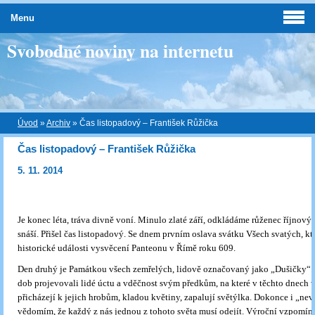
Menu
Svobodné noviny na internetu
Úvod
»
Archiv
»
Čas listopadový – František Růžička
Čas listopadový – František Růžička
5. 11. 2014
Je konec léta, tráva divně voní. Minulo zlaté září, odkládáme růženec říjnový a
snáší. Přišel čas listopadový. Se dnem prvním oslava svátku Všech svatých, kt
historické události vysvěcení Panteonu v Římě roku 609.
Den druhý je Památkou všech zemřelých, lidově označovaný jako „Dušičky“. 
dob projevovali lidé úctu a vděčnost svým předkům, na které v těchto dnech 
přicházejí k jejich hrobům, kladou květiny, zapalují světýlka. Dokonce i „nevě
vědomím, že každý z nás jednou z tohoto světa musí odejít. Výroční vzpomín