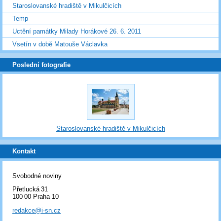
Staroslovanské hradiště v Mikulčicích
Temp
Uctění památky Milady Horákové 26. 6. 2011
Vsetín v době Matouše Václavka
Poslední fotografie
Staroslovanské hradiště v Mikulčicích
Kontakt
Svobodné noviny
Přetlucká 31
100 00 Praha 10
redakce@i-sn.cz