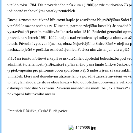
v ní do roku 1784. Dle provedeného průzkumu (1960) je zde evidováno 73 po
jedinečně zachovalými ostatky zemřelých.
Dnes již znovu používaná hřbitovní kaple je zasvěcena Nejsvětějšímu Srdci Pá
v průčelí osazena sochou sv. Klimenta, patrona zdejšího kostela). Je pozdně b
vystavěná při prvním rozšiřování kostela roku 1819. Poslední generální oprav
provedena v letech 1991-1992, nadpis nad vchodem byl odkryt a obnoven až 
letech. Původní vybavení (menza, obraz Nejsvětějšího Srdce Páně v oleji na pl
nacházelo ještě v počátku osmdesátých let. Poté za ním zůstal jen vítr a pláč.
Právě na tomto hřbitově a kapli se uskutečnila odpolední bohoslužba pod ve
administrátora farnosti (z Březnice) a přizvaného pana faráře Církve českoslo
(s překvapením pro přítomné obou společenství). S radostí jsem si zase zaklin
umíráček, který měl donedávna utržené lano a pořádně zarezlé zavěšení ve vížc
to nebyla náhoda, že slova obou kněží v toto odpoledne doprovázela velikon
oslavující radostné Vzkříšení. Závěrem následovala modlitba „3x Zdrávas“ a a
pokropení hřbitovního areálu.
František Růžička, České Budějovice