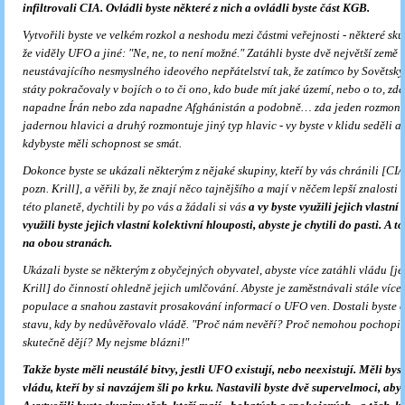
infiltrovali CIA. Ovládli byste některé z nich a ovládli byste část KGB.
Vytvořili byste ve velkém rozkol a neshodu mezi částmi veřejnosti - některé sku
že viděly UFO a jiné: "Ne, ne, to není možné." Zatáhli byste dvě největší země 
neustávajícího nesmyslného ideového nepřátelství tak, že zatímco by Sovětský
státy pokračovaly v bojích o to či ono, kdo bude mít jaké území, nebo o to, zd
napadne Írán nebo zda napadne Afghánistán a podobně… zda jeden rozmont
jadernou hlavici a druhý rozmontuje jiný typ hlavic - vy byste v klidu seděli a 
kdybyste měli schopnost se smát.
Dokonce byste se ukázali některým z nějaké skupiny, kteří by vás chránili [CI
pozn. Krill], a věřili by, že znají něco tajnějšího a mají v něčem lepší znalosti 
této planetě, dychtili by po vás a žádali si vás
a vy byste využili jejich vlastní
využili byste jejich vlastní kolektivní hlouposti, abyste je chytili do pasti. A t
na obou stranách.
Ukázali byste se některým z obyčejných obyvatel, abyste více zatáhli vládu [jej
Krill] do činností ohledně jejich umlčování. Abyste je zaměstnávali stále víc
populace a snahou zastavit prosakování informací o UFO ven. Dostali byste 
stavu, kdy by nedůvěřovalo vládě. "Proč nám nevěří? Proč nemohou pochopit, 
skutečně dějí? My nejsme blázni!"
Takže byste měli neustálé bitvy, jestli UFO existují, nebo neexistují. Měli bys
vládu, kteří by si navzájem šli po krku. Nastavili byste dvě supervelmoci, aby 