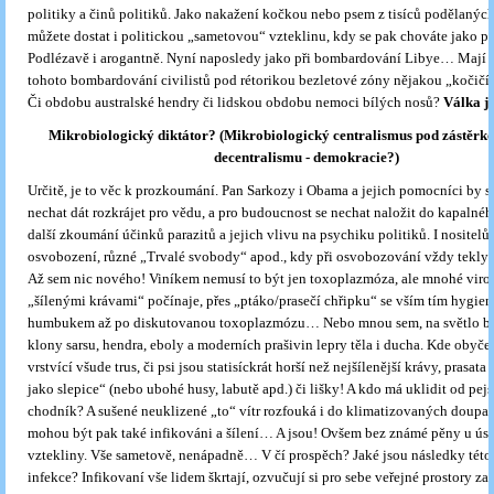
politiky a činů politiků. Jako nakažení kočkou nebo psem z tisíců podělanýc
můžete dostat i politickou „sametovou“ vzteklinu, kdy se pak chováte jako pol
Podlézavě i arogantně. Nyní naposledy jako při bombardování Libye… Mají o
tohoto bombardování civilistů pod rétorikou bezletové zóny nějakou „kočičí
Či obdobu australské hendry či lidskou obdobu nemoci bílých nosů?
Válka j
Mikrobiologický diktátor? (Mikrobiologický centralismus pod zástěrk
decentralismu - demokracie?)
Určitě, je to věc k prozkoumání. Pan Sarkozy i Obama a jejich pomocníci by se
nechat dát rozkrájet pro vědu, a pro budoucnost se nechat naložit do kapalné
další zkoumání účinků parazitů a jejich vlivu na psychiku politiků. I nositelů
osvobození, různé „Trvalé svobody“ apod., kdy při osvobozování vždy tekly 
Až sem nic nového! Viníkem nemusí to být jen toxoplazmóza, ale mnohé viro
„šílenými krávami“ počínaje, přes „ptáko/prasečí chřipku“ se vším tím hygie
humbukem až po diskutovanou toxoplazmózu… Nebo mnou sem, na světlo bo
klony sarsu, hendra, eboly a moderních prašivin lepry těla i ducha. Kde obyčej
vrstvící všude trus, či psi jsou statisíckrát horší než nejšílenější krávy, prasata 
jako slepice“ (nebo ubohé husy, labutě apd.) či lišky! A kdo má uklidit od pe
chodník? A sušené neuklizené „to“ vítr rozfouká i do klimatizovaných doupat 
mohou být pak také infikováni a šílení… A jsou! Ovšem bez známé pěny u úst
vztekliny. Vše sametově, nenápadně… V čí prospěch? Jaké jsou následky této
infekce? Infikovaní vše lidem škrtají, ozvučují si pro sebe veřejné prostory za 