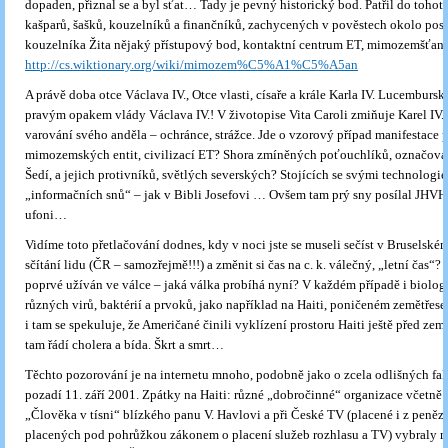
dopaden, přiznal se a byl sťat… Tady je pevný historický bod. Patřil do toho
kašparů, šašků, kouzelníků a finančníků, zachycených v pověstech okolo pos
kouzelníka Žita nějaký přístupový bod, kontaktní centrum ET, mimozemšťan
http://cs.wiktionary.org/wiki/mimozem%C5%A1%C5%A5an
A právě doba otce Václava IV., Otce vlasti, císaře a krále Karla IV. Lucembursk
pravým opakem vlády Václava IV.! V životopise Vita Caroli zmiňuje Karel IV
varování svého anděla – ochránce, strážce. Jde o vzorový případ manifestace
mimozemských entit, civilizací ET? Shora zmíněných poťouchlíků, označov
Šedí, a jejich protivníků, světlých severských? Stojících se svými technologi
„informačních snů“ – jak v Bibli Josefovi … Ovšem tam prý sny posílal JHVH,
ufoni…
Vidíme toto přetlačování dodnes, kdy v noci jste se museli sečíst v Bruselském
sčítání lidu (ČR – samozřejmě!!!) a změnit si čas na c. k. válečný, „letní čas“? 
poprvé užíván ve válce – jaká válka probíhá nyní? V každém případě i biolo
různých virů, baktérií a prvoků, jako například na Haiti, poničeném zemětře
i tam se spekuluje, že Američané činili vyklízení prostoru Haiti ještě před ze
tam řádí cholera a bída. Škrt a smrt…
Těchto pozorování je na internetu mnoho, podobně jako o zcela odlišných fak
pozadí 11. září 2001. Zpátky na Haiti: různé „dobročinné“ organizace včetně
„Člověka v tísni“ blízkého panu V. Havlovi a při České TV (placené i z peněz 
placených pod pohrůžkou zákonem o placení služeb rozhlasu a TV) vybraly m