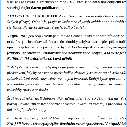
v Rusku za Lenina a Trockého po roce 1917. Více se uvádí
v následujícím tex
s uveřejněným datem publikace
originálu:
13.03.2011
16:21
EXOPOLITIKA.cz :
Nordický mimozemšťan hovoří o agen
Šedých (Grays). Odhaluje, jakým způsobem se chystají ovládnout a podrobit s
civilizaci! Nordický mimozemšťan hovoří o Šedých:
V říjnu 1987
(pro objektivitu je nutné dohledat publikaci tohoto původního s
možné se jím bez obav z difamace do hloubky zabývat, zatím jde spíše o indik
upozorňují text – moje poznámka)
byl ufolog George Andrews schopen úspěš
jednoho "nordického" mimozemšťana neovládaného Šedými, a to skrze jedn
Kalifornii. Následují sdělení, která učinil:
"Kdybyste byli civilizací, chystající přepadení jiné planety, neudělali byste to
představení, kdy by se z nebes snesly lodě a riskovaly by, že by na ně bylo zaút
způsob válčení používaný méně vyvinutými bytostmi. Raději byste způsobili o
a nesouhlas pouhými domněnkami a dojmy ohledně vaší přítomnosti - domněn
způsobily spory a neshodu.
Šedí jsou zákeřní, malí ďáblové. Nám učinili přesně to, co dělají vám zde. Vy n
pokraji invaze. Ani se nenacházíte uprostřed invaze. Ta invaze již proběhla. Ny
dokončují poslední etapy.
Kam byste nejdříve pronikli? [Zde popisuje operační plán Šedých od samého 
Krill] Šli byste k těm
nejtajnějším skupinám uvnitř společnosti. V případě USA