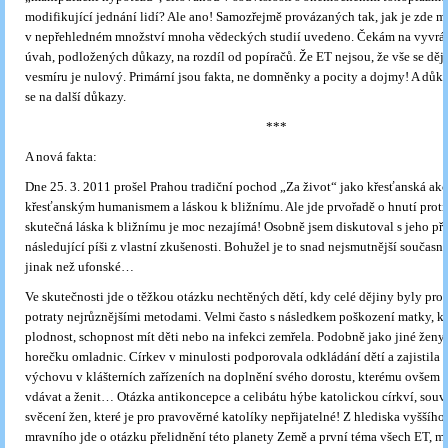
modifikující jednání lidí? Ale ano! Samozřejmě provázaných tak, jak je zde m
v nepřehledném množství mnoha vědeckých studií uvedeno. Čekám na vyvrác
úvah, podložených důkazy, na rozdíl od popíračů. Že ET nejsou, že vše se děj
vesmíru je nulový. Primární jsou fakta, ne domněnky a pocity a dojmy! A dů
se na další důkazy.
***
A nová fakta:
Dne 25. 3. 2011 prošel Prahou tradiční pochod „Za život“ jako křesťanská akc
křesťanským humanismem a láskou k bližnímu. Ale jde prvořadě o hnutí proti
skutečná láska k bližnímu je moc nezajímá! Osobně jsem diskutoval s jeho př
následující píši z vlastní zkušenosti. Bohužel je to snad nejsmutnější současn
jinak než ufonské…
Ve skutečnosti jde o těžkou otázku nechtěných dětí, kdy celé dějiny byly pr
potraty nejrůznějšími metodami. Velmi často s následkem poškození matky, kte
plodnost, schopnost mít děti nebo na infekci zemřela. Podobně jako jiné ženy,
horečku omladnic. Církev v minulosti podporovala odkládání dětí a zajistila p
výchovu v klášterních zařízeních na doplnění svého dorostu, kterému ovšem z
vdávat a ženit… Otázka antikoncepce a celibátu hýbe katolickou církví, souvis
svěcení žen, které je pro pravověrné katolíky nepřijatelné! Z hlediska vyššího
mravního jde o otázku přelidnění této planety Země a první téma všech ET,