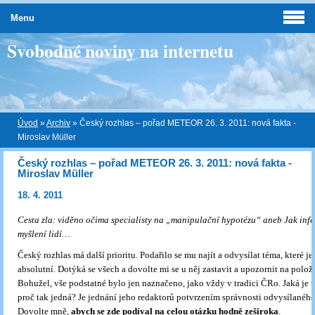
Menu
Svobodné noviny na internetu
Úvod
»
Archiv
»
Český rozhlas – pořad METEOR 26. 3. 2011: nová fakta -
Miroslav Müller
Český rozhlas – pořad METEOR 26. 3. 2011: nová fakta -
Miroslav Müller
18. 4. 2011
Cesta zla: viděno očima specialisty na „manipulační hypotézu“ aneb Jak infe
myšlení lidí…
Český rozhlas má další prioritu. Podařilo se mu najít a odvysílat téma, které je
absolutní. Dotýká se všech a dovolte mi se u něj zastavit a upozornit na polož
Bohužel, vše podstatné bylo jen naznačeno, jako vždy v tradici ČRo. Jaká je 
proč tak jedná? Je jednání jeho redaktorů potvrzením správnosti odvysílaného
Dovolte mně,
abych se zde
podíval na celou otázku hodně zeširoka
.