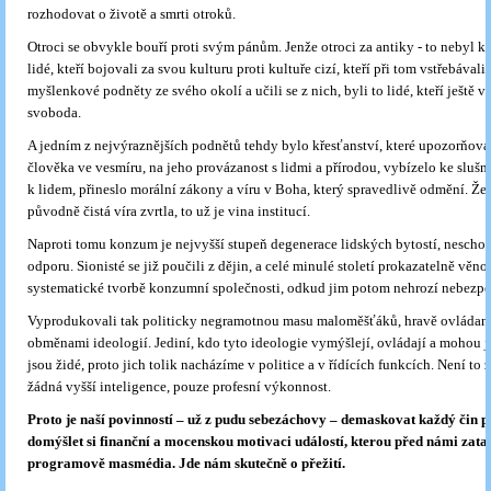
rozhodovat o životě a smrti otroků.
Otroci se obvykle bouří proti svým pánům. Jenže otroci za antiky - to nebyl k
lidé, kteří bojovali za svou kulturu proti kultuře cizí, kteří při tom vstřebávali
myšlenkové podněty ze svého okolí a učili se z nich, byli to lidé, kteří ještě vě
svoboda.
A jedním z nejvýraznějších podnětů tehdy bylo křesťanství, které upozorňova
člověka ve vesmíru, na jeho provázanost s lidmi a přírodou, vybízelo ke slušn
k lidem, přineslo morální zákony a víru v Boha, který spravedlivě odmění. Že 
původně čistá víra zvrtla, to už je vina institucí.
Naproti tomu konzum je nejvyšší stupeň degenerace lidských bytostí, nescho
odporu. Sionisté se již poučili z dějin, a celé minulé století prokazatelně věno
systematické tvorbě konzumní společnosti, odkud jim potom nehrozí nebezpe
Vyprodukovali tak politicky negramotnou masu maloměšťáků, hravě ovláda
obměnami ideologií. Jediní, kdo tyto ideologie vymýšlejí, ovládají a mohou j
jsou židé, proto jich tolik nacházíme v politice a v řídících funkcích. Není to 
žádná vyšší inteligence, pouze profesní výkonnost.
Proto je naší povinností – už z pudu sebezáchovy – demaskovat každý čin pr
domýšlet si finanční a mocenskou motivaci událostí, kterou před námi zataj
programově masmédia. Jde nám skutečně o přežití.