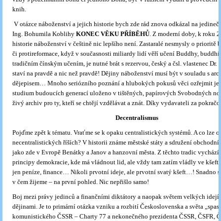
knih.
V otázce náboženství a jejich historie bych zde rád znova odkázal na jedineč
Ing. Bohumila Koblihy
KONEC VĚKU PŘÍBĚHŮ
. Z moderní doby, k roku 2
historie náboženství v češtině nic lepšího není. Zastaralé nesmysly o prioritě 
či protireformace, když v současnosti miliardy lidí věří učení Buddhy, buddhi
tradičním čínským učením, je nutné brát s rezervou, český a čsl. vlastenec Dr. 
staví na pravdě a nic než pravdě! Dějiny náboženství musí být v souladu s arc
dějepisem… Mnoho seriózního poznání a hlubokých pokusů věci ozřejmit je 
studium budoucích generací uloženo v tištěných, papírových Svobodných nov
živý archiv pro ty, kteří se chtějí vzdělávat a znát. Díky vydavateli za pokrač
Decentralismus
Pojďme zpět k tématu. Vraťme se k opaku centralistických systémů. A co lze ob
necentralistických říších? V historii známe městské státy a sdružení obchodní
jako zde v Evropě Benátky a Janov a hanzovní města. Z těchto tradic vychází
principy demokracie, kde má vládnout lid, ale vždy tam zatím vládly ve kšeftař
jen peníze, finance… Nikoli prvotní ideje, ale prvotní svatý kšeft…! Snadno 
v čem žijeme – na první pohled. Nic nepřišlo samo!
Boj mezi právy jedinců a finančními diktátory a naopak světem velkých idejí
dějinami. Je to primární otázka vzniku a rozbití Československa a světa „spasi
komunistického ČSSR – Charty 77 a nekonečného prezidenta ČSSR, ČSFR, 