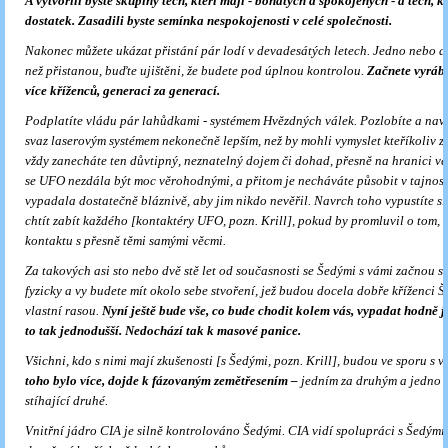
A vytvořili byste skupiny těch, kteří mají - bohatých a spokojených - a těch, k
dostatek. Zasadili byste semínka nespokojenosti v celé společnosti.
Nakonec můžete ukázat přistání pár lodí v devadesátých letech. Jedno nebo dv
než přistanou, buďte ujištěni, že budete pod úplnou kontrolou.
Začnete vyrábě
více kříženců, generaci za generací.
Podplatíte vládu pár lahůdkami - systémem Hvězdných válek. Pozlobíte a nav
svaz laserovým systémem nekonečně lepším, než by mohli vymyslet kteříkoliv z 
vždy zanecháte ten důvtipný, neznatelný dojem či dohad, přesně na hranici vě
se UFO nezdála být moc věrohodnými, a přitom je necháváte působit v tajnosti
vypadala dostatečně bláznivě, aby jim nikdo nevěřil. Navrch toho vypustíte sí
chtít zabít každého [kontaktéry UFO, pozn. Krill], pokud by promluvil o tom, ž
kontaktu s přesně těmi samými věcmi.
Za takových asi sto nebo
dv
ě stě let od současnosti se Šedými s vámi začnou s
fyzicky a vy budete mít okolo sebe stvoření, jež budou docela dobře kříženci Š
vlastní rasou.
Nyní ještě bude vše, co bude chodit kolem vás, vypadat hodně j
to tak jednodušší. Nedochází tak k masové panice.
Všichni, kdo s nimi mají zkušenosti [s Šedými, pozn. Krill], budou ve sporu s 
toho bylo více, dojde k fázovaným zemětřesením –
jedním za druhým a jedno 
stíhající druhé.
Vnitřní jádro CIA je silně kontrolováno Šedými. CIA vidí spolupráci s Šedými 