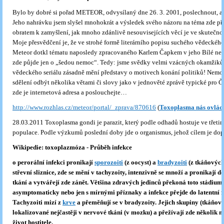
Bylo by dobré si pořad METEOR, odvysílaný dne 26. 3. 2001, poslechnout, a t
Jeho nahrávku jsem slyšel mnohokrát a výsledek svého názoru na téma zde p
obratem k zamyšlení, jak mnoho zdánlivě nesouvisejících věcí je ve skutečno
Moje přesvědčení je, že ve strohé formě literárního popisu suchého vědeckéh
Meteor dotkl tématu naposledy zpracovaného Karlem Čapkem v jeho Bílé nem
zde půjde jen o „šedou nemoc“. Tedy: jsme svědky velmi vzácných okamžiků,
vědeckého seriálu zásadně mění představy o motivech konání politiků! Nemo
sdělení odbýt několika větami či slovy jako v jednověté zprávě typické pro ČT
zde je internetová adresa a poslouchejte…
http://www.rozhlas.cz/meteor/portal/_zprava/870616
(
Toxoplasma nás ovládá
28.03.2011 Toxoplasma gondi je parazit, který podle odhadů hostuje ve třetin
populace. Podle výzkumů poslední doby jde o organismus, jehož cílem je do
Wikipedie: toxoplazmóza -
Průběh infekce
o perorální infekci pronikají
sporozoiti
(z oocyst) a
bradyzoiti
(z tkáňových
střevní sliznice, zde se mění v tachyzoity, intenzivně se množí a pronikají d
tkání a vytvářejí zde zánět. Většina zdravých jedinců překoná toto stádium
asymptomaticky nebo jen s mírnými příznaky a infekce přejde do latentní 
Tachyzoiti mizí z
krve
a přeměňují se v bradyzoity. Jejich skupiny (tkáňov
lokalizované nejčastěji v nervové tkáni (v mozku) a přežívají zde několik m
život hostitele.