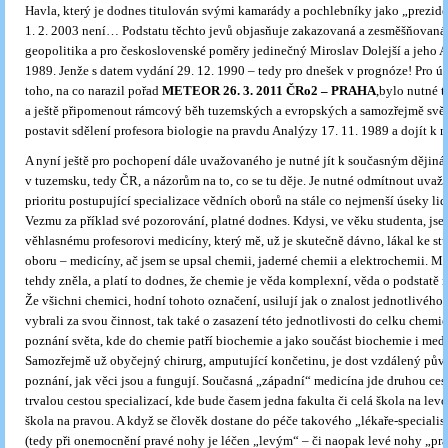
Havla, který je dodnes titulován svými kamarády a pochlebníky jako „prezide
1. 2. 2003 není… Podstatu těchto jevů objasňuje zakazovaná a zesměšňovaná
geopolitika a pro československé poměry jedinečný Miroslav Dolejší a jeho A
1989. Jenže s datem vydání 29. 12. 1990 – tedy pro dnešek v prognóze! Pro 
toho, na co narazil pořad
METEOR 26. 3. 2011 ČRo2 – PRAHA
,bylo nutné 
a ještě připomenout rámcový běh tuzemských a evropských a samozřejmě svět
postavit sdělení profesora biologie na pravdu Analýzy 17. 11. 1989 a dojít k 
A nyní ještě pro pochopení dále uvažovaného je nutné jít k současným dějin
v tuzemsku, tedy ČR, a názorům na to, co se tu děje. Je nutné odmítnout uvažo
prioritu postupující specializace vědních oborů na stále co nejmenší úseky li
Vezmu za příklad své pozorování, platné dodnes. Kdysi, ve věku studenta, js
věhlasnému profesorovi medicíny, který mě, už je skutečně dávno, lákal ke st
oboru – medicíny, ač jsem se upsal chemii, jaderné chemii a elektrochemii. 
tehdy zněla, a platí to dodnes, že chemie je věda komplexní, věda o podstatě 
Že všichni chemici, hodní tohoto označení, usilují jak o znalost jednotlivého d
vybrali za svou činnost, tak také o zasazení této jednotlivosti do celku chemie
poznání světa, kde do chemie patří biochemie a jako součást biochemie i medi
Samozřejmě už obyčejný chirurg, amputující končetinu, je dost vzdálený pův
poznání, jak věci jsou a fungují. Současná „západní“ medicína jde druhou cest
trvalou cestou specializací, kde bude časem jedna fakulta či celá škola na lev
škola na pravou. A když se člověk dostane do péče takového „lékaře-specialist
(tedy při onemocnění pravé nohy je léčen „levým“ – či naopak levé nohy „p