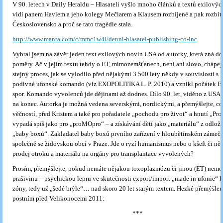
V 90. letech v Daily Heraldu – Hlasateli vyšlo mnoho článků a textů exilových
vidí panem Havlem a jeho kolegy Mečiarem a Klausem rozbíjené a pak rozbit
Československo a proč se tato tragédie stala.
http://www.manta.com/c/mmc1w4l/denni-hlasatel-publishing-co-inc
Vybral jsem na závěr jeden text exilových novin USA od autorky, která zná d
poměry. Ač v jejím textu tehdy o ET, mimozemšťanech, není ani slovo, chápej
stejný proces, jak se vylodilo před nějakými 3 500 lety někdy v souvislosti s
podivné ufonské komando (viz EXOPOLITIKA L. P. 2010) a vznikl počátek Bi
spor. Komando vyvolenců jde dějinami až dodnes. Dílo 90. let, viděno z USA,
na konec. Autorka je možná vedena severskými, nordickými, a přemýšlejte, co
věčností, před Kristem a také pro pořadatele „pochodu pro život“ a hnutí „Pro 
vypadá spíš jako pro „proMOpro“ – a získávání dětí jako „materiálu“ z odlož
„baby boxů“. Zakladatel baby boxů prvního zařízení v hloubětínském zámečk
společně se židovskou obcí v Praze. Jde o ryzí humanismus nebo o kšeft či ně
prodej otroků a materiálu na orgány pro transplantace vyvolených?
Prosím, přemýšlejte, pokud nemáte nějakou toxoplazmózu či jinou (ET) nemo
prašivinu – psychickou lepru ve skutečnosti export/import „made in ufonie“ 
zóny, tedy už „šedé brýle“… nad skoro 20 let starým textem. Hezké přemýšlen
postním před Velikonocemi 2011:
***