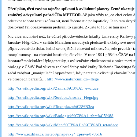
Třetí plán, třetí rovinu tajného spiknutí k ovládnutí planety Země ukazuje 
zmíněný odvysílaný pořad ČRo METEOR.
Ač jako vždy to, co chci celou d
odstavce tohoto textu zdůraznit, není řečeno nic polopaticky. Je to tam skrytě.
doslovně! Při opakovaném přehrání to zjistíte. Zkuste to! Co se tam říká?
Nic více, nic méně než, že učitel přírodovědecké fakulty University Karlovy p
Jaroslav Flégr CSc. v seriálu Marathon moudrých představil ukázky své nové
připravované do tisku. Jedná se o zjištění chování mikrosvěta, zde prvoků - ta
toxoplasmosy - na chování hostitele, člověka. V roce 1991 přišel z ČSAV na U
laboratoř molekulární fylogenetiky, s ovlivněním zkušenostmi z práce mezi 
biology v ČSAV. Pod vlivem znalostí četby také knihy Richarda Dawkinga So
začal zabývat „manipulační hypotézou“, kdy parazité ovlivňují chování hosti
ve prospěch parazitů…
http://www.natur.cuni.cz/~flegr/
http://cs.wikipedia.org/wiki/Zamrzl%C3%A1_evoluce
http://cs.wikipedia.org/wiki/Soubor:Jaroslav_Flegr.jpg
http://cs.wikipedia.org/wiki/Toxoplazm%C3%B3za
http://cs.wikipedia.org/wiki/Biologick%C3%A1_zbra%C5%88
http://cs.wikipedia.org/wiki/Ment%C3%A1ln%C3%AD_retardace
http://www.rozhlas.cz/meteor/prispevky/_zprava/870616