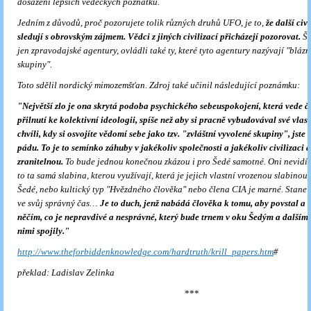
dosažení lepších vědeckých poznatků.
Jedním z důvodů, proč pozorujete tolik různých druhů UFO, je to,
že další civi
sledují s obrovským zájmem. Vědci z jiných civilizací přicházejí pozorovat.
Še
jen zpravodajské agentury, ovládli také ty, které tyto agentury nazývají "bláz
skupiny".
Toto sdělil nordický mimozemšťan. Zdroj také učinil následující poznámku:
"Největší zlo je ona skrytá podoba psychického sebeuspokojení, která vede č
přilnutí ke kolektivní ideologii, spíše než aby si pracně vybudovával své vlast
chvíli, kdy si osvojíte vědomí sebe jako tzv. "zvláštní vyvolené skupiny", jste 
pádu. To je to semínko záhuby v jakékoliv společnosti a jakékoliv civilizaci a 
zranitelnou.
To bude jednou konečnou zkázou i pro Šedé samotné. Oni nevidí s
to ta samá slabina, kterou využívají, která je jejich vlastní vrozenou slabinou
Šedé, nebo kultický typ "Hvězdného člověka" nebo člena CIA je marné. Stane se
ve svůj správný čas…
Je to duch, jenž nabádá člověka k tomu, aby povstal a n
něčím, co je nepravdivé a nesprávné, který bude trnem v oku Šedým a dalším s
nimi spojily
."
http://www.theforbiddenknowledge.com/hardtruth/krill_papers.htm
#
překlad: Ladislav Zelinka
***