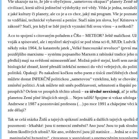
Vše ukazuje na to, že jde o obyčejnou „sametovou okupaci“ planety Země něj
civilizací, která užívá jedinečné výdobytky své vědy. Věda je jedna, nezáleží 
z jaké kultury či planety, ale co je a co chce, jaký má program. Vše je poznate
to vzdělání, technické vybavení a peníze. Stačí nám jen slova, byť Kristova 
zákoně? Stačí, jen když se lidé jiných vyznání řídí svou vírou – a neškodí?
A co to spojení s citovaným pořadem z ČRo – METEOR? Ještě maličkost. Už 
voják a spisovatel, ale i myslitel skrývající se pod téma sci-fi, MUDr. Ludvík 
někdy roku 1964, že katastrofu jatek „Velké francouzské revoluce“ (první ma
pozdějšího marxismu – systému popsaného Marxem z rabínské tradice jeho r
předků) mají na svědomí mimozemšťané. Možná právě stejní, kteří sem zavád
biologické zbraně, které přenáší infekční nemoci do věcí veřejných, do politi
politiků. Opakuji: Po nakažení kočkou nebo psem z tisíců znečištěných chod
můžete dostat INFEKČNÍ politickou „sametovou“ vzteklinu, kdy se chováte j
zmínění politici. A tak můžete mít směs podlézavosti, sehnutosti a šlapání po s
prospěch? Ovšem ve prospěch těchto ufonů –
co úředně neexistují
, ač je něk
planetou Zemí plné létajících strojů… Nejen talířů! Spojme si vzkaz ufologa 
Andrewse z 1987 a pozorování profesora (…) po roce 1991 a chápejme věci 
zde dělají?
Tak se celá otázka Židů a tajných spiknutí zednářů a dalších tajných spolků 
pozornosti - lékařské: jsou ti nemocní změnění? Ano jsou! Jsou to pak slouh
lidem škodlivých ufonů? Ale ano, svědectví jsou již statisíce… Jedná se o úv
„manipulační hypotézu“, citovanou v souvislosti s onemocněním toxoplazm