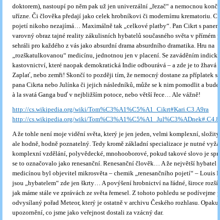
doktorem), nastoupí po něm pak už jen univerzální „řezač“ a nemocnou konče
uřízne. Či člověka předají jako celek hrobníkovi či modernímu krematoriu. C
pojetí nikoho nezajímá… Maximálně tak „celkové platby“. Pan Cikrt s panem
varovný obraz tajné reality zákulisních hybatelů současného světa v přímém 
sehráli pro každého z vás jako absurdní drama absurdního dramatika. Hru na
„rozškatulkovanou“ medicínu, jednotnou jen v placení. Se zaváděním indick
kastovnictví, které naopak demokratická Indie odbourává – a zde je to žhavá 
Zaplať, nebo zemři! Skončí to později tím, že nemocný dostane za příplatek s
pana Cikrta nebo Julínka či jejich následníků, může se k nim pomodlit a bud
à la svatá Ganga buď v nejbližším potoce, nebo větší řece… Ale vážně!
http://cs.wikipedia.org/wiki/Tom%C3%A1%C5%A1_Cikrt#Kari.C3.A9ra
http://cs.wikipedia.org/wiki/Tom%C3%A1%C5%A1_Jul%C3%ADnek#.C4.8Ci
A že tohle není moje vidění světa, který je jen jeden, velmi komplexní, složit
ale hodně, hodně poznatelný. Tedy kromě základní specializace je nutné vyž
komplexní vzdělání, polyvědecké, mnohooborové, pokud takové slovo je sp
se to označovalo jako renesanční. Renesanční člověk… A že největší hybatel 
medicínou byl objevitel mikrosvěta – chemik „renesančního pojetí“ – Louis P
jsou „hybatelem“ zde jen škrty… A povýšení hrobnictví na řádné, široce rozší
jak máme stále ve zprávách ze světa řemesel. Z tohoto pohledu se podívejme 
odvysílaný pořad Meteor, který je ostatně v archivu Českého rozhlasu. Opakuj
upozornění, co jsme jako veřejnost dostali za vzácný dar.