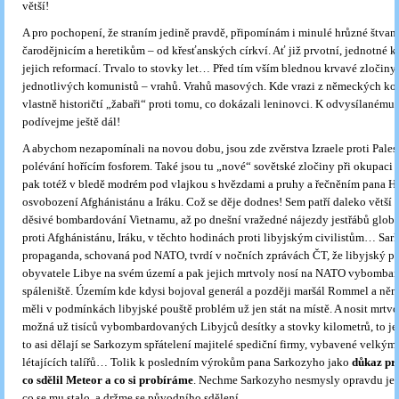
větší!
A pro pochopení, že straním jedině pravdě, připomínám i minulé hrůzné štvani
čarodějnicím a heretikům – od křesťanských církví. Ať již prvotní, jednotné kř
jejich reformací. Trvalo to stovky let… Před tím vším blednou krvavé zločin
jednotlivých komunistů – vrahů. Vrahů masových. Kde vrazi z německých ko
vlastně historičtí „žabaři“ proti tomu, co dokázali leninovci. K odvysílanému
podívejme ještě dál!
A abychom nezapomínali na novou dobu, jsou zde zvěrstva Izraele proti Pales
polévání hořícím fosforem. Také jsou tu „nové“ sovětské zločiny při okupaci 
pak totéž v bledě modrém pod vlajkou s hvězdami a pruhy a řečněním pana Ha
osvobození Afghánistánu a Iráku. Což se děje dodnes! Sem patří daleko větší z
děsivé bombardování Vietnamu, až po dnešní vražedné nájezdy jestřábů glob
proti Afghánistánu, Iráku, v těchto hodinách proti libyjským civilistům… Sa
propaganda, schovaná pod NATO, tvrdí v nočních zprávách ČT, že libyjský p
obyvatele Libye na svém území a pak jejich mrtvoly nosí na NATO vybomba
spáleniště. Územím kde kdysi bojoval generál a později maršál Rommel a něm
měli v podmínkách libyjské pouště problém už jen stát na místě. A nosit mrtvo
možná už tisíců vybombardovaných Libyjců desítky a stovky kilometrů, to je s
to asi dělají se Sarkozym spřátelení majitelé spediční firmy, vybavené velký
létajících talířů… Tolik k posledním výrokům pana Sarkozyho jako
důkaz pra
co sdělil Meteor a co si probíráme
. Nechme Sarkozyho nesmysly opravdu jen 
co se mu stalo, a držme se původního sdělení.