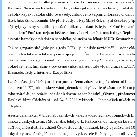
celé planetě Zemi. Částka je známa z novin. Přitom umírají tisíce ze statisíc
Haiťanů. Nemocných cholerou… Když stačí jako prevence cholery přidat do 
několik kapek roztoku chlorové vody, chlorového vápna, chlornanu či chlor 
látek jako čsl. chloramin. Do pitné vody… Například čsl. a nyní českého pří
něj byly vybrány stamiliony možná miliardy dolarů. Kde jsou? Proč Haiťané 
na choleru? Proč tam nejsou běžné chlorové dezinfekční prostředky? Nepřipo
historie horečky omladnic a nebohého, skutečného lékaře MUDr. Semmelweis
Tak na grygarovské „kde jsou (tedy ET!) – já je nikde nevidím!!!“ – odpovídám
tisíce lidí a takové a takové jsou stopy jejich působení. Dávám touto sérií člá
nezvratnými fakty, odpověď na i na otázku, co tu dělají? Čtěte a vyvracejte, ž
pokud se nemýlím, jsme v obyčejné válce, jak jsem zde vložil citaci z EXOP
Hlasatele. Tedy z internetu Exopolitika.
I změna času je válečným aktem proti vašemu zdraví, a to původem od lidem 
negativních ET, ufonů, skrze vámi „demokraticky“ zvolené zástupce. Koho jste 
toho máte! Je jen otázka, zda dohlédneme za ten božský „Olymp“, představe
Havlově filmu Odcházení – od 24. 3. 2011 v kinech… Je ve vašich rukách, z
odejdou.
A ještě další fakta. V bídě náboženských válek a vrcholech ekonomických kri
mnozí z českých zemí, i Slovenska, tehdy c. k. Rakouska, do různých koutů s
naši krajané založili a udrželi Československý hlasatel, který vycházel asi 100
roky díky nezměrné péči a dotacím pana vydavatele Kučery a jeho rodiny v 