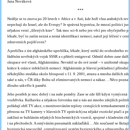
Jana Nováková
***
Neděje se to znova po 20 letech v Africe a v Asii, kde hoří vlna arabských rev
neprchají do Izrael, ale do Evropy? Je správná hypotéza, že mnozí politici js
nějakou verzí „šílených krav“. Tak moc sci-fi nebo jen věcí pro obyčejného p
lékaře, byť to zatím nezná a nemá identifikaci nemoci, natož její léčení v ce
zdravotních pojišťoven?
A perličku z úst afghánského uprchlíka, lékaře, který utekl do svobodného svě
řáděním sovětských vojsk SSSR a s přáteli emigroval. Odmítl dobro zase dalš
okupace své vlasti, Afghánistánu. Nevrátil se do své země – v uniformě okupa
krátce k otázce infekčních nemocí: Afghánistán je hlavní pokladnicí přírodní
někdejšího strašáka okolo hloupostí s 11. 9. 2001, atraxu a mnoha dalších zde,
také u nás, v ČR díky Bohu už eliminovaných nemocí a nákaz… Něco poznam
dlouho utkvělo k paměti.
Jeho postřeh je moc dobrý i na naše poměry. Zase se zde šíří kdysi vymýcená t
vozhřivka. Kulhavku a nějakou červenku má u nás asi mnoho zdejších politi
pořádají obří TV akce, s monitorováním teploty cestujících termokamerami (
přenosu na TV kamery v hlavních TV zprávách) na nějaké exotické ptačí a pra
zaklíná se huhláním nějakých biochemických vzorců, spojené s kladením chl
i na přechodech. A omýváním pneumatik náklaďáků… Ale současně se škrtají 
hygienická pracoviště, centralizovaný systém hygienického a zdravotního do