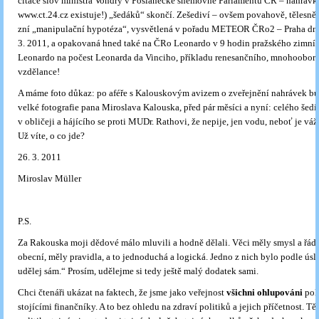
citace slov ministra Vondry v Poslanecké sněmovně Parlamentu ČR – nahrávk
www.ct.24.cz existuje!) „šedáků“ skončí. Zešediví – ovšem povahově, tělesně,
zní „manipulační hypotéza“, vysvětlená v pořadu METEOR ČRo2 – Praha dnes
3. 2011, a opakovaná hned také na ČRo Leonardo v 9 hodin pražského zimníh
Leonardo na počest Leonarda da Vinciho, příkladu renesančního, mnohoobor
vzdělance!
A máme foto důkaz: po aféře s Kalouskovým avizem o zveřejnění nahrávek bul
velké fotografie pana Miroslava Kalouska, před pár měsíci a nyní: celého šed
v obličeji a hájícího se proti MUDr. Rathovi, že nepije, jen vodu, neboť je v
Už víte, o co jde?
26. 3. 2011
Miroslav Müller
P.S.
Za Rakouska moji dědové málo mluvili a hodně dělali. Věci měly smysl a řád.
obecní, měly pravidla, a to jednoduchá a logická. Jedno z nich bylo podle úsl
udělej sám.“ Prosím, udělejme si tedy ještě malý dodatek sami.
Chci čtenáři ukázat na faktech, že jsme jako veřejnost
všichni ohlupováni
pol
stojícími finančníky. A to bez ohledu na zdraví politiků a jejich příčetnost. Těc