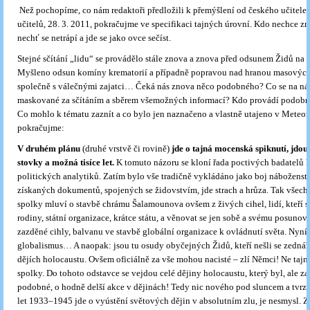
Než pochopíme, co nám redaktoři předložili k přemýšlení od českého učitele
učitelů, 28. 3. 2011, pokračujme ve specifikaci tajných úrovní. Kdo nechce zn
nechť se netrápí a jde se jako ovce sečíst.
Stejné sčítání „lidu“ se provádělo stále znova a znova před odsunem Židů na
Myšleno odsun komíny krematorií a případně popravou nad hranou masovýc
společně s válečnými zajatci… Čeká nás znova něco podobného? Co se na nás
maskované za sčítáním a sběrem všemožných informací? Kdo provádí podobné
Co mohlo k tématu zaznít a co bylo jen naznačeno a vlastně utajeno v Meteo
pokračujme:
V druhém plánu
(druhé vrstvě či rovině)
jde o tajná mocenská spiknutí, jdou
stovky a možná tisíce let.
K tomuto názoru se kloní řada poctivých badatelů hi
politických analytiků. Zatím bylo vše tradičně vykládáno jako boj náboženstv
získaných dokumentů, spojených se židovstvím, jde strach a hrůza. Tak všec
spolky mluví o stavbě chrámu Šalamounova ovšem z živých cihel, lidí, kteří se
rodiny, státní organizace, krátce státu, a věnovat se jen sobě a svému posunov
zazděné cihly, balvanu ve stavbě globální organizace k ovládnutí světa. Nyní 
globalismus… A naopak: jsou tu osudy obyčejných Židů, kteří nešli se zednáři 
dějích holocaustu. Ovšem oficiálně za vše mohou nacisté – zlí Němci! Ne tajné
spolky. Do tohoto odstavce se vejdou celé dějiny holocaustu, který byl, ale z
podobné, o hodně delší akce v dějinách! Tedy nic nového pod sluncem a tvrze
let 1933–1945 jde o vyústění světových dějin v absolutním zlu, je nesmysl. Z