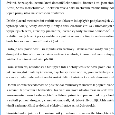
Svět ví, že za spekulacemi, které dnes ničí ekonomiku, finance i trh, jsou sioni
Attali, Soros, Rotschildové, Rockefelerové a další nechvalně známé firmy. Ale
jejich přímý útok na současnou civilizaci.
Dobře placení mezinárodní verbíři se souhlasem lokajských podplacených vl
vybízejí Asiaty, Araby, Afričany, Romy a další cizorodá etnika k hromadným 
vyspělejších zemí, které prý jim nabízejí velké výhody na úkor domorodců. T
stabilizovaných zemí prvky rozkladu a počítá se navíc s tím, že se demoraliz
bude bez zábran rozmnožovat s kýmkoliv.
Proto je naší povinností - už z pudu sebezáchovy - demaskovat každý čin proti
domýšlet si finanční i mocenskou motivaci událostí, kterou před námi zataju
média. Jde nám skutečně o přežití.
Promísením ras, národností a hloupých lidí s debily vznikne nové pokolení. M
jak známo, dokonale vykořenění, psychicky méně odolní, jsou náchylnější k p
– a navíc tady bude jednotné občanství další záminkou ke znehodnocení vzdě
Dnešní úděsná nevědomost se posune dál minusovým směrem k popření vzděl
k návratu k pověrám a barbarství. Tak vznikne nová ideální masa nevědomých
konzumentů masové zábavy, kteří zvládnou primitivní pracovní úkony a bud
v euforii pomocí drog, aby si neuvědomovali, jak jalový život žijí. A hlavně 
téměř zadarmo, čímž se dohoní efektivní práce asijských otroků.
Sionisté budou jako za komunismu nikým nekontrolovanou šlechtou, která bu