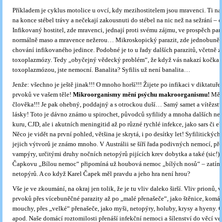
Příkladem je cyklus motolice u ovcí, kdy mezihostitelem jsou mravenci. Ti n
na konce stébel trávy a nečekají zakousnuti do stébel na nic než na sežrání –
Infikovaný hostitel, zde mravenci, jednají proti svému zájmu, ve prospěch p
normálně maso a mravence nežerou… Mikroskopický parazit, zde jednobuněčn
chování infikovaného jedince. Podobné je to u řady dalších parazitů, včetně 
toxoplazmózy. Tedy „obyčejný vědecký problém“, že když vás nakazí kočka
toxoplazmózou, jste nemocní. Banalita? Syfilis už není banalita…
Jenže: všechno je ještě jinak!!! O mnoho horší!!! Žijete po infikaci v diktatuř
prvoků ve vašem těle!
Mikroorganismy mění psýchu makroorganismu!
Měn
člověka!!! Je pak ohebný, poddajný a s otrockou duší… Samý samet a vítězstv
lásky! Toto je dávno známo u spirochet, původců syfilidy a mnoha dalších nem
kuru, CJD, ale i akutních meningitid až po různé rychlé infekce, jako sars či eb
Něco je vidět na první pohled, většina je skrytá, i po desítky let! Syfilitických
jejich výtvorů je známo mnoho. V Austrálii se šíří řada podivných nemocí, p
vampýry, určitými druhy nočních netopýrů pijících krev dobytka a také (sic!)
Čapkovu „Bílou nemoc“ připomíná už houbová nemoc „bílých nosů“ – zatím
netopýrů. A co když Karel Čapek měl pravdu a jeho hra není hrou?
Vše je ve zkoumání, na okraj jen tolik, že je tu vliv daleko širší. Vliv prionů, vi
prvoků přes vícebuněčné parazity až po „malé přenašeče“, jako štěnice, komár
mouchy, přes „velké“ přenašeče, jako myši, netopýry, holuby, krysy a hyeny. 
apod. Naše domácí roztomilosti přenáší infekční nemoci a šílenství do věcí ve