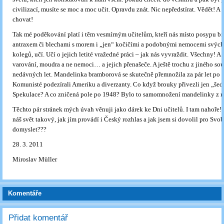
civilizací, musíte se moc a moc učit. Opravdu znát. Nic nepředstírat. Vědět! A 
chovat!
Tak mé poděkování platí i těm vesmírným učitelům, kteří nás místo posypu b
antraxem či blechami s morem i „jen“ kočičími a podobnými nemocemi svých
kolegů, učí. Učí o jejich letité vražedné práci – jak nás vyvraždit. Všechny! A 
varování, moudra a ne nemoci… a jejich přenašeče. A ještě trochu z jiného so
nedávných let. Mandelinka bramborová se skutečně přemnožila za pár let po v
Komunisté podezírali Ameriku a diverzanty. Co když brouky přivezli jen „šed
Spekulace? A co zničená pole po 1948? Bylo to samomnožení mandelinky z 
Těchto pár stránek mých úvah věnuji jako dárek ke Dni učitelů. I tam nahoře! 
náš svět takový, jak jím provádí i Český rozhlas a jak jsem si dovolil pro Sv
domyslet???
28. 3. 2011
Miroslav Müller
Komentáře
Přidat komentář