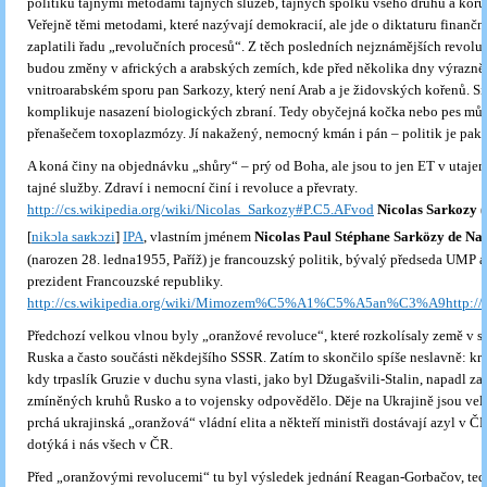
politiku tajnými metodami tajných služeb, tajných spolků všeho druhu a ko
Veřejně těmi metodami, které nazývají demokracií, ale jde o diktaturu finanční
zaplatili řadu „revolučních procesů“. Z těch posledních nejznámějších revolucí
budou změny v afrických a arabských zemích, kde před několika dny výrazně 
vnitroarabském sporu pan Sarkozy, který není Arab a je židovských kořenů. Si
komplikuje nasazení biologických zbraní. Tedy obyčejná kočka nebo pes mů
přenašečem toxoplazmózy. Jí nakažený, nemocný kmán i pán – politik je pak 
A koná činy na objednávku „shůry“ – prý od Boha, ale jsou to jen ET v utajen
tajné služby. Zdraví i nemocní činí i revoluce a převraty.
http://cs.wikipedia.org/wiki/Nicolas_Sarkozy#P.C5.AFvod
Nicolas Sarkozy
(
[
nikɔla saʁkɔzi
]
IPA
, vlastním jménem
Nicolas Paul Stéphane Sarközy de Na
(narozen
28. ledna
1955
,
Paříž
) je
francouzský
politik
, bývalý předseda
UMP
a
prezident Francouzské republiky
.
http://cs.wikipedia.org/wiki/Mimozem%C5%A1%C5%A5an%C3%A9
http:/
Předchozí velkou vlnou byly „oranžové revoluce“, které rozkolísaly země v s
Ruska a často součásti někdejšího SSSR. Zatím to skončilo spíše neslavně: k
kdy trpaslík Gruzie v duchu syna vlasti, jako byl Džugašvili-Stalin, napadl z
zmíněných kruhů Rusko a to vojensky odpovědělo. Děje na Ukrajině jsou vel
prchá ukrajinská „oranžová“ vládní elita a někteří ministři dostávají azyl v ČR
dotýká i nás všech v ČR.
Před „oranžovými revolucemi“ tu byl výsledek jednání Reagan-Gorbačov, te