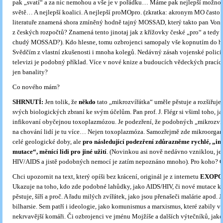
pak „svatí“ a za nic nemohou a vše je v pořádku… Máme pak nejlepší možno
světě… A nejlepší koalici. A nejlepší proMOpro. (zkratka: akronym MO často
literatuře znamená shora zmíněný hodně tajný MOSSAD, který takto pan Vond
z českých rozpočtů? Znamená tento jinotaj jak z křížovky české „pro“ a tedy 
chudý MOSSAD?). Kdo hlesne, tomu ozbrojenci samopaly vše kopnutím do hl
Svědčím z vlastní zkušenosti i mnoha kolegů. Nedávný zásah vojenské polici
televizi je podobný příklad. Více v nové knize a budoucích vědeckých pracích
jen banality?
Co nového mám?
SHRNUTÍ:
Jen tolik, že
někdo
tato „mikrozvířátka“ uměle pěstuje a rozšiřuje
svých biologických zbraní ke svým účelům. Pan prof. J. Flégr si všiml toho, ja
infikovaní obyčejnou toxoplazmózou. Je podezření, že podobných „mikrozvíř
na chování lidí je tu více… Nejen toxoplazmóza. Samozřejmě zde mikroorgan
celé geologické doby, ale
pro následující podezření zdůrazněme rychlé, „int
mutace“, měnící lidi pro jiné užití
. (Novinkou asi nově nedávno vzniklou, je
HIV/AIDS a jistě podobných nemocí je zatím nepoznáno mnoho). Pro koho? 
Chci upozornit na text, který opíši bez krácení, originál je z internetu
EXOPOL
Ukazuje na toho, kdo zde podobné lahůdky, jako AIDS/HIV, či nové mutace k
pěstuje, šíří a proč. A řadu milých zvířátek, jako jsou přenašeči malárie apod. J
bilharsie. Sem patří i ideologie, jako komunismus a marxismus, které zabily ví
nekrvavější komáři. Či ozbrojenci ve jménu Mojžíše a dalších výtečníků, jak