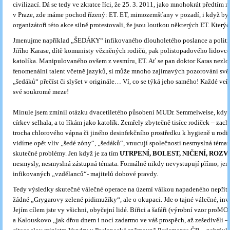
civilizací. Dá se tedy ve zkratce říci, že 25. 3. 2011, jako mnohokrát předtím n
v Praze, zde máme pochod řízený: ET. ET, mimozemšťany v pozadí, i když by
organizátoři této akce silně protestovali, že jsou loutkou některých ET. Který
Jmenujme například „ŠEDÁKY“ infikovaného dlouholetého poslance a politik
Jiřího Karase, dítě komunisty vězněných rodičů, pak polistopadového lidovce
katolíka. Manipulovaného ovšem z vesmíru, ET. Ať se pan doktor Karas nezlob
fenomenální talent včetně jazyků, si může mnoho zajímavých pozorování svě
„šedáků“ přečíst či slyšet v originále… Ví, co se týká jeho samého! Každé veř
své soukromé meze!
Minule jsem zmínil otázku dvacetiletého působení MUDr. Semmelweise, kdy 
církev selhala, a to říkám jako katolík. Zemřely zbytečně tisíce rodiček – zach
trocha chlorového vápna či jiného desinfekčního prostředku k hygieně u ro
vidíme opět vliv „šedé zóny“, „šedáků“, vnucují společnosti nesmyslná témata
skutečné problémy. Jen když je za tím
UTRPENÍ, BOLEST, NIČENÍ, ROZV
nesmysly, nesmyslná zástupná témata. Formálně nikdy nevystupují přímo, jen 
infikovaných „vzdělanců“- majitelů dobové pravdy.
Tedy výsledky skutečné válečné operace na území válkou napadeného nepříte
žádné „Grygarovy zelené pidimužíky“, ale o okupaci. Jde o tajné válečné, inv
Jejím cílem jste vy všichni, obyčejní lidé. Biřici a šafáři (výrobní vzor proM
a Kalouskovo „jak dřou dnem i nocí zadarmo ve váš prospěch, až zešedivěli – 