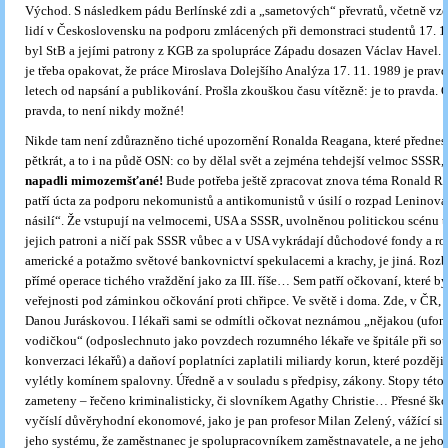
Východ. S následkem pádu Berlínské zdi a „sametových“ převratů, včetně vz
lidí v Československu na podporu zmlácených při demonstraci studentů 17. 1
byl StB a jejími patrony z KGB za spolupráce Západu dosazen Václav Havel.
je třeba opakovat, že práce Miroslava Dolejšího Analýza 17. 11. 1989 je pravd
letech od napsání a publikování. Prošla zkouškou času vítězně: je to pravda. 
pravda, to není nikdy možné!
Nikde tam není zdůrazněno tiché upozornění Ronalda Reagana, které přednesl
pětkrát, a to i na půdě OSN: co by dělal svět a zejména tehdejší velmoc SSSR,
napadli
mimozemšťané!
Bude potřeba ještě zpracovat znova téma Ronald R
patří úcta za podporu nekomunistů a antikomunistů v úsilí o rozpad Leninova
násilí“. Že vstupují na velmocemi, USA a SSSR, uvolněnou politickou scénu ta
jejich patroni a ničí pak SSSR vůbec a v USA vykrádají důchodové fondy a roz
americké a potažmo světové bankovnictví spekulacemi a krachy, je jiná. Rozbí
přímé operace tichého vraždění jako za III. říše… Sem patří očkovaní, které 
veřejnosti pod záminkou očkování proti chřipce. Ve světě i doma. Zde, v ČR,
Danou Juráskovou. I lékaři sami se odmítli očkovat neznámou „nějakou (ufon
vodičkou“ (odposlechnuto jako povzdech rozumného lékaře ve špitále při s
konverzaci lékařů) a daňoví poplatníci zaplatili miliardy korun, které později
vylétly komínem spalovny. Úředně a v souladu s předpisy, zákony. Stopy této
zameteny – řečeno kriminalisticky, či slovníkem Agathy Christie… Přesné šk
vyčíslí důvěryhodní ekonomové, jako je pan profesor Milan Zelený, vážící si
jeho systému, že zaměstnanec je spolupracovníkem zaměstnavatele, a ne jeh