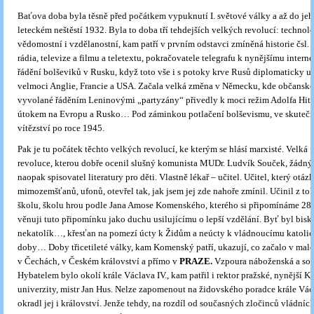
Baťova doba byla těsně před počátkem vypuknutí I. světové války a až do jeho
leteckém neštěstí 1932. Byla to doba tří tehdejších velkých revolucí: technol
vědomostní i vzdělanostní, kam patří v prvním odstavci zmíněná historie čsl. 
rádia, televize a filmu a teletextu, pokračovatele telegrafu k nynějšímu intern
řádění bolševiků v Rusku, když toto vše i s potoky krve Rusů diplomaticky u
velmoci Anglie, Francie a USA. Začala velká změna v Německu, kde občanské
vyvolané řáděním Leninovými „partyzány“ přivedly k moci režim Adolfa Hitle
útokem na Evropu a Rusko… Pod záminkou potlačení bolševismu, ve skutečno
vítězství po roce 1945.
Pak je tu počátek těchto velkých revolucí, ke kterým se hlásí marxisté. Velká 
revoluce, kterou dobře ocenil slušný komunista MUDr. Ludvík Souček, žádný 
naopak spisovatel literatury pro děti. Vlastně lékař – učitel. Učitel, který otáz
mimozemšťanů, ufonů, otevřel tak, jak jsem jej zde nahoře zmínil. Učinil z to
školu, školu hrou podle Jana Amose Komenského, kterého si připomínáme 28. 
věnuji tuto připomínku jako duchu usilujícímu o lepší vzdělání. Byť byl bisk
nekatolík…, křesťan na pomezí úcty k Židům a neúcty k vládnoucímu katolic
doby… Doby třicetileté války, kam Komenský patří, ukazují, co začalo v mal
v Čechách, v Českém království a přímo v
PRAZE.
Vzpoura náboženská a soci
Hybatelem bylo okolí krále Václava IV., kam patřil i rektor pražské, nynější K
univerzity, mistr Jan Hus. Nelze zapomenout na židovského poradce krále Václ
okradl jej i království. Jenže tehdy, na rozdíl od současných zločinců vládních