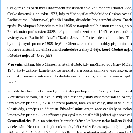
Český rozhlas patří mezi informační prostředek s velkou moderní tradicí. Zde,
Československu, od roku 1923, kdy začíná vysílat předchůdce Československ
Radiojournal. Informoval, přinášel hudbu, divadelní hry a umění slova. Troch
zpráv. Po okupaci Německem roku 1939 se naopak stal hlásnou troubou, po př
Protektorátu pod správu SSSR, tedy po osvobození roku 1945, se postupně mě
vzácný vzor "Radio Moskva" a "Radio Jerevan". To je bolestivá minulost. To 
by to být nyní, po roce 1989, lepší... Cílem zde není do hloubky připomínat t
obecnou historii, ale
ukázat na dlouhodobé a skryté děje, které úředně nejso
„úředně nejsou!“ O co jde?
V prvním plánu:
jde o činnost tajných služeb, kdy například pověstný MOSS
1948 krytý zákony Izraele tak, že neexistuje, a prostá zmínka o jeho názvu, n
činnosti, znamená zatčení a dlouholeté věznění. Za to, co úředně neexistuje!
není“!
Z pohledu vlastenectví jsou tyto praktiky pochopitelné. Každý kulturní okruh
k existenci národa, usiloval o svůj stát. Všechny státy ovšem nejsou založeny 
jazykovém principu, jak se na první pohled, nám vnucovaný, snažili vtlouci na
vlastivědy, zeměpisu a dějepisu. Původní státní organizace vznikaly na rodov
kmenovém principu, kde přirozeným výběrem nejsilnější jedinci sjednocovali
Centralisticky
. Buď na principu hierarchickém s knížetem nebo králem či do
v čele státu. Nebo naopak „demokraticky“ či tržně v čele s nejzdatnějším „o
vždy s požehnáním bohů či jednoho Boha, byť v různém vydání a provedení –