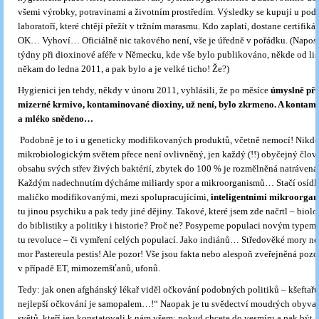
všemi výrobky, potravinami a životním prostředím. Výsledky se kupují u pod
laboratoří, které chtějí přežít v tržním marasmu. Kdo zaplatí, dostane certifikát,
OK… Vyhoví… Oficiálně nic takového není, vše je úředně v pořádku. (Naposl
týdny při dioxinové aféře v Německu, kde vše bylo publikováno, někde od li
někam do ledna 2011, a pak bylo a je velké ticho! Že?)
Hygienici jen tehdy, někdy v únoru 2011, vyhlásili, že po měsíce
úmyslně př
mizerné krmivo, kontaminované dioxiny, už není, bylo zkrmeno. A konta
a mléko snědeno…
Podobně je to i u geneticky modifikovaných produktů, včetně nemocí! Nikd
mikrobiologickým světem přece není ovlivněný, jen každý (!!) obyčejný člov
obsahu svých střev živých baktérií, zbytek do 100 % je rozmělněná natrávená
Každým nadechnutím dýcháme miliardy spor a mikroorganismů… Stačí osídlit
maličko modifikovanými, mezi spolupracujícími,
inteligentními mikroorga
tu jinou psychiku a pak tedy jiné dějiny. Takové, které jsem zde načrtl – biol
do biblistiky a politiky i historie? Proč ne? Posypeme populaci novým typem 
tu revoluce – či vymření celých populací. Jako indiánů… Středověké mory ne
mor Pastereula pestis! Ale pozor! Vše jsou fakta nebo alespoň zveřejněná poz
v případě ET, mimozemšťanů, ufonů.
Tedy: jak onen afghánský lékař viděl očkování podobných politiků – kšeftař
nejlepší očkování je samopalem…!“ Naopak je tu svědectví moudrých obyvat
světů, kteří jen konstatovali k nám všem: pokud chcete do vesmíru a pak být 