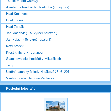
750 let města Ostravy
Atentát na Reinharda Heydricha (70. výročí)
Hrad Krakovec
Hrad Točník
Hrad Žebrák
Jan Masaryk (125. výročí narození)
Jan Palach (45. výročí upálení)
Kozí hrádek
Křest knihy o R. Beranovi
Staroslovanské hradiště v Mikulčicích
Temp
Uctění památky Milady Horákové 26. 6. 2011
Vsetín v době Matouše Václavka
Poslední fotografie