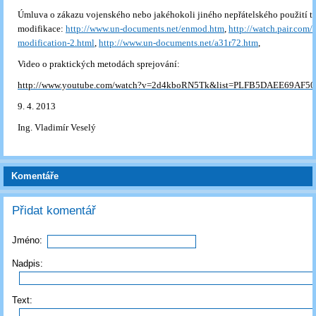
Úmluva o zákazu vojenského nebo jakéhokoli jiného nepřátelského použití t
modifikace:
http://www.un-documents.net/enmod.htm
,
http://watch.pair.com/
modification-2.html
,
http://www.un-documents.net/a31r72.htm
,
Video o praktických metodách sprejování:
http://www.youtube.com/watch?v=2d4kboRN5Tk&list=PLFB5DAEE69AF5
9. 4. 2013
Ing. Vladimír Veselý
Komentáře
Přidat komentář
Jméno:
Nadpis:
Text: