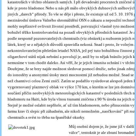
katastrofách v těchto oblastech samých. I při devadesáti procentech zničené úr
kde je proto hladomor. Nebo u nás při málo obvyklých dubnových sněhových
jiných „darech“ přírody. To vše se děje i přesto, že existuje už od 5. 10. 1976 
mezinárodní úmluva Valného shromáždění OSN o zákazu a nepoužití technolog
mohly nepříznivě ovlivnit životní prostředí, potvrzující vlastně tyto možnosti
bohužel těžko kontrolovatelná na pozadí obvyklých přírodních katastrof. Je ale
podle nesporně pozorovatelných chemtrails (viz obrázek) a rozborem jejich r
látek, který se z nějakých důvodů zpravidla nekoná. Snad i proto, že volným a
nekontrolovatelným přeletům letadel NASA, jež prý tuto bohulibou činnost pr
oligarchové států nijak nebrání a povolují je, aniž by to nějak bránilo jejich ka
nemusíme v tom chodit daleko. Asi věří, že je jejich imunita ochrání i v těcht
Doufejme, že se brzy najde možnost sledovat pomocí družic, nebo jinak zdroje
do ionosféry a anonymní útoky mezi mocnostmi již nebudou možné. Snad se to
než chamtivci celou Zemi zničí.
Zatím se podařilo vysledovat alespoň jede
vygerenovaný plazmový oblak ve výšce 170 km, o kterém se lze jen domnívat
součástí příčin neobvyklých meteorologických katastrof v posledních třech m
hladomoru na Haiti, kde byla vlnou tsunami zničena z 90 % úroda na jejich ob
Stejně je možné oslabit nepřítele, ať už tím hladomorem, nebo přinucením vyb
farmu krav či slepic při záhadném, ale nikoli nemožném „naočkování“ při rozs
chemtrails a svést to třeba na španělské okurky.
Můj osobní dojem je, že jsme již v další
válce“, tentokrát je ale zbraní hromadné