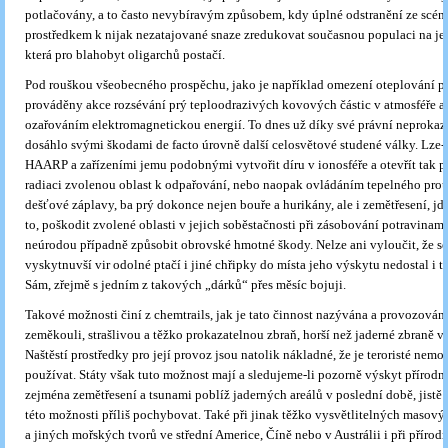
potlačovány, a to často nevybíravým způsobem, kdy úplné odstranění ze scén
prostředkem k nijak nezatajované snaze zredukovat současnou populaci na jej
která pro blahobyt oligarchů postačí.
Pod rouškou všeobecného prospěchu, jako je například omezení oteplování pl
prováděny akce rozsévání prý teploodrazivých kovových částic v atmosféře a 
ozařováním elektromagnetickou energií. To dnes už díky své právní neprokaza
dosáhlo svými škodami de facto úrovně další celosvětové studené války. Lze-
HAARP a zařízeními jemu podobnými vytvořit díru v ionosféře a otevřít tak p
radiaci zvolenou oblast k odpařování, nebo naopak ovládáním tepelného prou
dešťové záplavy, ba prý dokonce nejen bouře a hurikány, ale i zemětřesení, jd
to, poškodit zvolené oblasti v jejich soběstačnosti při zásobování potravina
neúrodou případně způsobit obrovské hmotné škody. Nelze ani vyloučit, že se
vyskytnuvší vir odolné ptačí i jiné chřipky do místa jeho výskytu nedostal i t
Sám, zřejmě s jedním z takových „dárků“ přes měsíc bojuji.
Takové možnosti činí z chemtrails, jak je tato činnost nazývána a provozován
zeměkouli, strašlivou a těžko prokazatelnou zbraň, horší než jaderné zbraně v 
Naštěstí prostředky pro její provoz jsou natolik nákladné, že je teroristé nem
používat. Státy však tuto možnost mají a sledujeme-li pozorně výskyt přírodní
zejména zemětřesení a tsunami poblíž jaderných areálů v poslední době, jist
této možnosti příliš pochybovat. Také při jinak těžko vysvětlitelných masov
a jiných mořských tvorů ve střední Americe, Číně nebo v Austrálii i při přírod