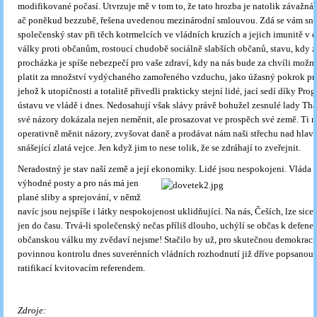
modifikované počasí. Utvrzuje mě v tom to, že tato hrozba je natolik závažná,
ač poněkud bezzubě, řešena uvedenou mezinárodní smlouvou. Zdá se vám sn
společenský stav při těch kotrmelcích ve vládních kruzích a jejich imunitě v 
války proti občanům, rostoucí chudobě sociálně slabších občanů, stavu, kdy 
procházka je spíše nebezpečí pro vaše zdraví, kdy na nás bude za chvíli mož
platit za množství vydýchaného zamořeného vzduchu, jako úžasný pokrok pro
jehož k utopičnosti a totalitě přivedli prakticky stejní lidé, jací sedí díky Pr
ústavu ve vládě i dnes. Nedosahují však slávy právě bohužel zesnulé lady Tha
své názory dokázala nejen neměnit, ale prosazovat ve prospěch své země. Ti n
operativně měnit názory, zvyšovat daně a prodávat nám naši střechu nad hlavou
snášející zlatá vejce. Jen když jim to nese tolik, že se zdráhají to zveřejnit.
Neradostný je stav naší země a její ekonomiky. Lidé jsou nespokojeni. Vláda
s
výhodné posty a pro nás má jen
plané sliby a sprejování, v němž
navíc jsou nejspíše i látky nespokojenost uklidňující. Na nás, Češích, lze sice d
jen do času. Trvá-li společenský nečas příliš dlouho, uchýlí se občas k defenes
občanskou válku my zvědaví nejsme! Stačilo by už, pro skutečnou demokracii
povinnou kontrolu dnes suverénních vládních rozhodnutí již dříve popsanou
ratifikací kvitovacím referendem.
Zdroje: