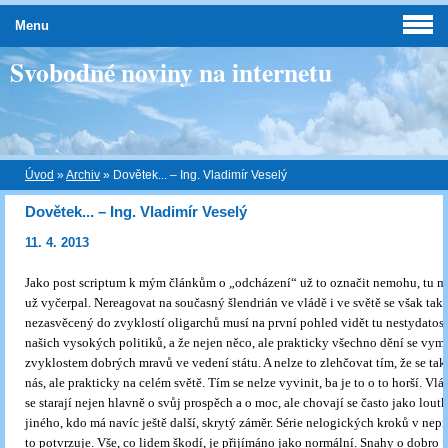
Menu
Svobodné noviny na internetu
Úvod
»
Archiv
»
Dovětek... – Ing. Vladimír Veselý
Dovětek... – Ing. Vladimír Veselý
11. 4. 2013
Jako post scriptum k mým článkům o „odcházení“ už to označit nemohu, tu m
už vyčerpal. Nereagovat na současný šlendrián ve vládě i ve světě se však také
nezasvěcený do zvyklostí oligarchů musí na první pohled vidět tu nestydatos
našich vysokých politiků, a že nejen něco, ale prakticky všechno dění se vy
zvyklostem dobrých mravů ve vedení státu. A nelze to zlehčovat tím, že se tak
nás, ale prakticky na celém světě. Tím se nelze vyvinit, ba je to o to horší. Vl
se starají nejen hlavně o svůj prospěch a o moc, ale chovají se často jako lou
jiného, kdo má navíc ještě další, skrytý záměr. Série nelogických kroků v nep
to potvrzuje. Vše, co lidem škodí, je přijímáno jako normální. Snahy o dobro 