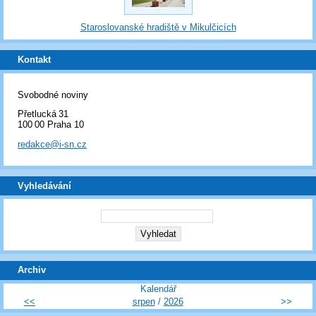
Staroslovanské hradiště v Mikulčicích
Kontakt
Svobodné noviny
Přetlucká 31
100 00 Praha 10
redakce@i-sn.cz
Vyhledávání
Archiv
Kalendář
<<
srpen
/
2026
>>