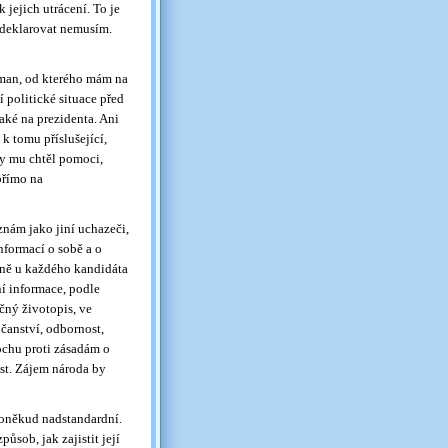
 jejich utrácení. To je
 deklarovat nemusím.
Toman, od kterého mám na
 politické situace před
ké na prezidenta. Ani
k tomu příslušející,
by mu chtěl pomoci,
přímo na
znám jako jiní uchazeči,
nformací o sobě a o
nně u každého kandidáta
ní informace, podle
čný životopis, ve
čanství, odbornost,
rochu proti zásadám o
ost. Zájem národa by
poněkud nadstandardní.
ůsob, jak zajistit její