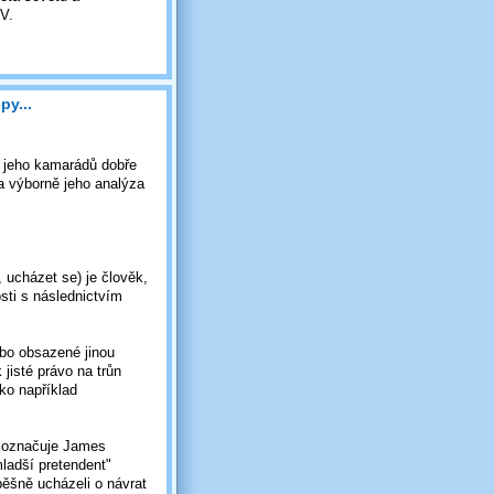
TV.
py...
a jeho kamarádů dobře
a výborně jeho analýza
, ucházet se) je člověk,
sti s následnictvím
ebo obsazené jinou
jisté právo na trůn
ako například
r) označuje James
ladší pretendent"
pěšně ucházeli o návrat