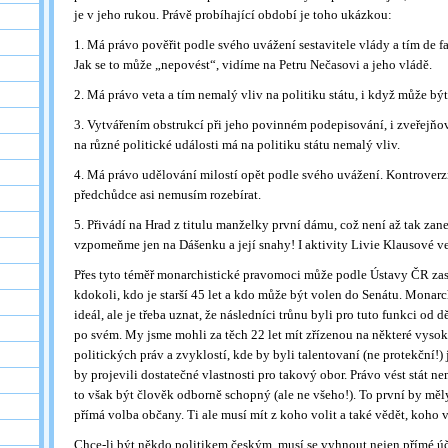
je v jeho rukou. Právě probíhající období je toho ukázkou:
1. Má právo pověřit podle svého uvážení sestavitele vlády a tím de f
Jak se to může „nepovést“, vidíme na Petru Nečasovi a jeho vládě.
2. Má právo veta a tím nemalý vliv na politiku státu, i když může bý
3. Vytvářením obstrukcí při jeho povinném podepisování, i zveřejňo
na různé politické události má na politiku státu nemalý vliv.
4. Má právo udělování milostí opět podle svého uvážení. Kontroverzn
předchůdce asi nemusím rozebírat.
5. Přivádí na Hrad z titulu manželky první dámu, což není až tak zan
vzpomeňme jen na Dášenku a její snahy! I aktivity Livie Klausové ve
Přes tyto téměř monarchistické pravomoci může podle Ústavy ČR zas
kdokoli, kdo je starší 45 let a kdo může být volen do Senátu. Monar
ideál, ale je třeba uznat, že následníci trůnu byli pro tuto funkci od 
po svém. My jsme mohli za těch 22 let mít zřízenou na některé vysok
politických práv a zvyklostí, kde by byli talentovaní (ne protekční!)
by projevili dostatečné vlastnosti pro takový obor. Právo vést stát n
to však být člověk odborně schopný (ale ne všeho!). To první by měly 
přímá volba občany. Ti ale musí mít z koho volit a také vědět, koho v
Chce-li být někdo politikem českým, musí se vyhnout nejen přímé ú