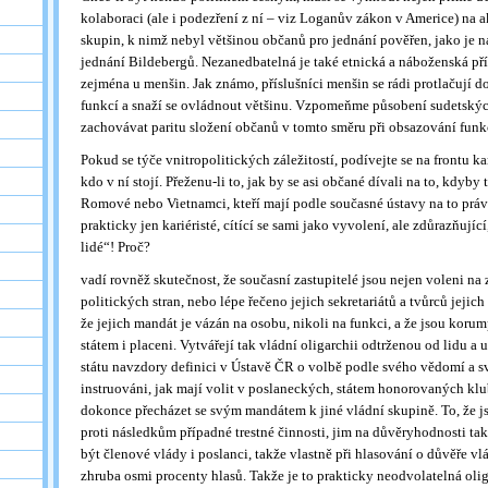
kolaboraci (ale i podezření z ní – viz Loganův zákon v Americe) na ak
skupin, k nimž nebyl většinou občanů pro jednání pověřen, jako je n
jednání Bildebergů. Nezanedbatelná je také etnická a náboženská pří
zejména u menšin. Jak známo, příslušníci menšin se rádi protlačují 
funkcí a snaží se ovládnout většinu. Vzpomeňme působení sudetskýc
zachovávat paritu složení občanů v tomto směru při obsazování funk
Pokud se týče vnitropolitických záležitostí, podívejte se na frontu k
kdo v ní stojí. Přeženu-li to, jak by se asi občané dívali na to, kdyby
Romové nebo Vietnamci, kteří mají podle současné ústavy na to práv
prakticky jen kariéristé, cítící se sami jako vyvolení, ale zdůrazňujíc
lidé“! Proč?
vadí rovněž skutečnost, že současní zastupitelé jsou nejen voleni na
politických stran, nebo lépe řečeno jejich sekretariátů a tvůrců jejic
že jejich mandát je vázán na osobu, nikoli na funkci, a že jsou korum
státem i placeni. Vytvářejí tak vládní oligarchii odtrženou od lidu a 
státu navzdory definici v Ústavě ČR o volbě podle svého vědomí a s
instruováni, jak mají volit v poslaneckých, státem honorovaných klub
dokonce přecházet se svým mandátem k jiné vládní skupině. To, že j
proti následkům případné trestné činnosti, jim na důvěryhodnosti t
být členové vlády i poslanci, takže vlastně při hlasování o důvěře vl
zhruba osmi procenty hlasů. Takže je to prakticky neodvolatelná oli