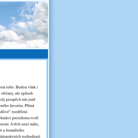
olem toho. Budou však i
 občany, ale způsob
vůj prospěch nás jistě
ného favorita. Přímá
edlivé“ rozdělení
funkci prezidenta tvoří
žnosti. A těch není málo,
ře a formálního
tátoprávních rozhodnutí