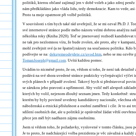
politiků, kterou občané zajímají jen v době voleb a jako zdroj peněz k
nám předkládáno jako vláda lidu, tedy demokracie. Kam to vede, asi
Proto ta moje opatrnost při volbě politiků.
V souvislosti s tím bych také rád uveřejnil, že se mi ozval Ph.D. J. 
své internetové stránce podle mého názoru velmi dobrou analýzu naší
několika roky (Kniha 2020). Teď se jmenovaný rozhodl kandidovat ta
ne tak pro nezlomnou víru, že bude zvolen, ale proto, aby v kampani, 
mohl zveřejnit své (a ne špatné) názory na současnou politiku. Kdo 
podívejte se na:
dekujemeodejdete.cz/uvod.htm
, nebo se mu ozvěte 
TomanJoseph@gmail.com
. Uvítá každou pomoc.
Uvádím to nicméně proto, že on, vědom si toho, že není tak detailně 
podává na své shora uvedené stránce prakticky vyčerpávající výčet i
svých plánech v případě zvolení. Takový bych si představoval povi
se zárukou jeho pravosti a upřímnosti. Aby volič měl alespoň základ
kterých by volil, nejenom dlouhý seznam jmen. Tedy konkrétně: stru
kterém by byly povinně uvedeny kandidátovy nacionále, všechna ob
náboženská a etnická příslušnost a osobní zaměření i cíle. Je to asi t
sdílení osobních dat, ale u politiků je oprávněné žádat větší otevřen
přece jen měl být nadřazen zájmu osobnímu.
Jsem si vědom toho, že požadavky, vyslovené v tomto článku, jsou 
Je to proto, že nadcházející volba prezidenta je věc závažná a každý zp