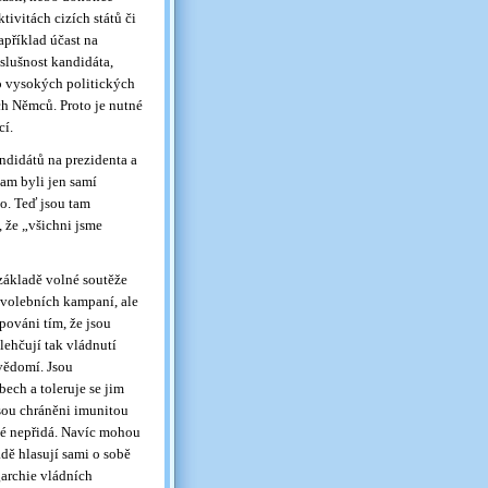
tivitách cizích států či
apříklad účast na
slušnost kandidáta,
do vysokých politických
h Němců. Proto je nutné
cí.
andidátů na prezidenta a
 tam byli jen samí
o. Teď jsou tam
í, že „všichni jsme
 základě volné soutěže
h volebních kampaní, ale
pováni tím, že jsou
ulehčují tak vládnutí
vědomí. Jsou
ech a toleruje se jim
sou chráněni imunitou
aké nepřidá. Navíc mohou
ádě hlasují sami o sobě
garchie vládních