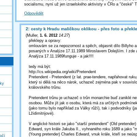
socialismu, nyní už jen izraelského aktivisty v ČRo a "české" 
Odpovědět
2: cesty k Hradu maličkou oklikou - přes foto a překle
(
Muller
,
1. 6. 2012
14:27
)
překlepy a opravy:
omlouvám se za nepozornost a spěch, objasnit dílo Billyho 
posaných v Analýze 17.11.1989 Miroslavem Dolejším. I zde 
Analýza 17.11.1989funguje - a jak!!!!
tedy má být:
http://cs.wikipedia.org/wiki/Pretendent
Pretendent - Pretendent (z lat. prae-tendere, napřahovat ruku
který si dělá na něco nárok, uchazeč zejména pak v souvislo
uky
královského trůnu.
Pretendent trůnu je uchazeč o trůn monarchie buď zaniklé n
osobou. Může jít jak o osobu, která má za určitých podmínek 
(jako tomu bylo například za Války růží), tak i podvodníky (j
Lžidimitrijové).
V anglické historii se jako "starší pretendent" (Old pretende
Edward, syn krále Jakuba II., vyhnaného roku 1689 a jako "m
(Young pretender) Charles Edward, vnuk krále, kteří se neús
očí