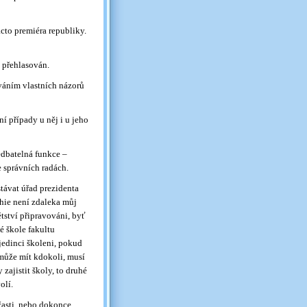
acto premiéra republiky.
t přehlasován.
váním vlastních názorů
í případy u něj i u jeho
edbatelná funkce –
 správních radách.
távat úřad prezidenta
chie není zdaleka můj
dětství připravováni, byť
é škole fakultu
 jedinci školeni, pokud
emůže mít kdokoli, musí
zajistit školy, to druhé
olí.
časti, nebo dokonce