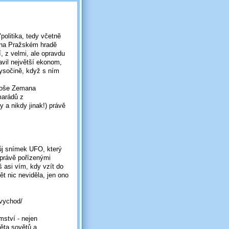
politika, tedy včetně
i na Pražském hradě
 z velmi, ale opravdu
avil největší ekonom,
Vysočině, když s ním
iloše Zemana
marádů z
a nikdy jinak!) právě
ůj snímek UFO, který
 právě pořízenými
š asi vím, kdy vzít do
ět nic neviděla, jen ono
-vychod/
mství - nejen
věta sovětů a