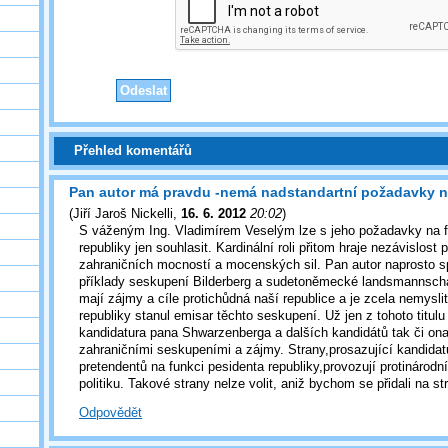
Přehled komentářů
Pan autor má pravdu -nemá nadstandartní požadavky n
(
Jiří Jaroš Nickelli
,
16. 6. 2012
20:02
)
S váženým Ing. Vladimírem Veselým lze s jeho požadavky na f
republiky jen souhlasit. Kardinální roli přitom hraje nezávislost 
zahraničních mocností a mocenských sil. Pan autor naprosto s
příklady seskupení Bilderberg a sudetoněmecké landsmannscha
mají zájmy a cíle protichůdná naší republice a je zcela nemyslit
republiky stanul emisar těchto seskupení. Už jen z tohoto titulu
kandidatura pana Shwarzenberga a dalších kandidátů tak či on
zahraničními seskupeními a zájmy. Strany,prosazující kandida
pretendentů na funkci pesidenta republiky,provozují protinárodní 
politiku. Takové strany nelze volit, aniž bychom se přidali na st
Odpovědět