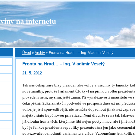
viny na internetu
Úvod
»
Archiv
»
Fronta na Hrad… – Ing. Vladimír Veselý
Fronta na Hrad… – Ing. Vladimír Veselý
21. 5. 2012
Tak nás čekají zase brzy prezidentské volby a všechny ty tanečky k
nové zmatky, protože Parlament ČR kývl na přímou volbu prezidenta
provedení není, myslím, ještě znám. Při vynalézavosti narušitelů ve s
čeká pěkná řádka zmatků i podvodů ve prospěch dnes už asi předurče
volba je jistě spravedlivější, ale nemůže dopadnout jinak než „sprav
majetku státu kupónovou privatizací Není divu, že se na tak lákavou 
již dlouhá fronta těch, kterým se líbí nejen pocty i moc, ale i jiné mo
byť je funkce prezidenta republiky prezentována jen jako ceremoniá
potvrzovače rozhodnutí parlamentu a vlády. Vzpomeňme jen, kolik s