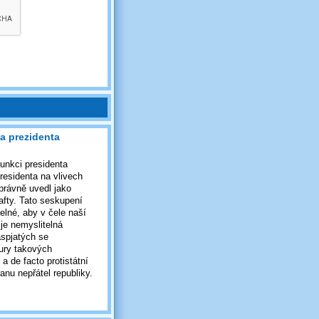
a prezidenta
unkci presidenta
presidenta na vlivech
právně uvedl jako
fty. Tato seskupení
elné, aby v čele naší
 je nemyslitelná
aspjatých se
tury takových
a de facto protistátní
ranu nepřátel republiky.