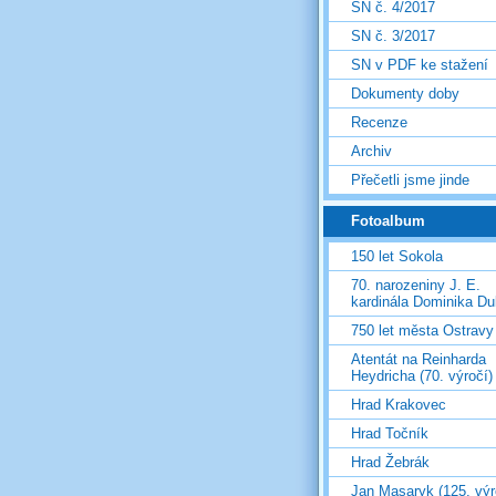
SN č. 4/2017
SN č. 3/2017
SN v PDF ke stažení
Dokumenty doby
Recenze
Archiv
Přečetli jsme jinde
Fotoalbum
150 let Sokola
70. narozeniny J. E.
kardinála Dominika D
750 let města Ostravy
Atentát na Reinharda
Heydricha (70. výročí)
Hrad Krakovec
Hrad Točník
Hrad Žebrák
Jan Masaryk (125. výr