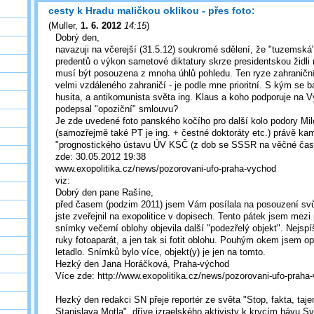
cesty k Hradu maličkou oklikou - přes foto:
(
Muller
,
1. 6. 2012
14:15
)
Dobrý den,
navazuji na včerejší (31.5.12) soukromé sdělení, že "tuzemská"
predentů o výkon sametové diktatury skrze presidentskou židl
musí být posouzena z mnoha úhlů pohledu. Ten ryze zahraniční,
velmi vzdáleného zahraničí - je podle mne prioritní. S kým se b
husita, a antikomunista světa ing. Klaus a koho podporuje na 
podepsal "opoziční" smlouvu?
Je zde uvedené foto panského kočího pro další kolo podory M
(samozřejmě také PT je ing. + čestné doktoráty etc.) právě ka
"prognostického ústavu ÚV KSČ (z dob se SSSR na věčné časy 
zde: 30.05.2012 19:38
www.exopolitika.cz/news/pozorovani-ufo-praha-vychod
viz:
Dobrý den pane Rašíne,
před časem (podzim 2011) jsem Vám posílala na posouzení sv
jste zveřejnil na exopolitice v dopisech. Tento pátek jsem mezi
snímky večerní oblohy objevila další "podezřelý objekt". Nejspí
ruky fotoaparát, a jen tak si fotit oblohu. Pouhým okem jsem op
letadlo. Snímků bylo více, objekt(y) je jen na tomto.
Hezký den Jana Horáčková, Praha-východ
Více zde: http://www.exopolitika.cz/news/pozorovani-ufo-praha
Hezký den redakci SN přeje reportér ze světa "Stop, fakta, taje
Stanislava Motla", dříve izraelského aktivisty k krycím hávu S