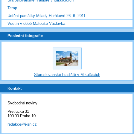
Staroslovanské hradiště v Mikulčicích
Temp
Uctění památky Milady Horákové 26. 6. 2011
Vsetín v době Matouše Václavka
Poslední fotografie
Staroslovanské hradiště v Mikulčicích
Kontakt
Svobodné noviny
Přetlucká 31
100 00 Praha 10
redakce@i-sn.cz