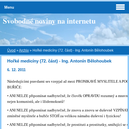
Menu
Svobodné noviny na internetu
Úvod
»
Archiv
»
Hořké medicíny (72. část) - Ing. Antonín Bělohoubek
Hořké medicíny (72. část) - Ing. Antonín Bělohoubek
6. 12. 2011
Následujícími pravdami ses vzepjal až mezi PRONIKAVÉ MYSLITELE A PO
BUŘIČE:
• ANI NELZE připomínat nadbytečně, že člověk OPRAVDU rozumný a mravný
nejen komunistů, ale i lžidemokratů!
• ANI NELZE připomínat nadbytečně, že znovu a znovu se duševně VZPÍNAT
zmíněné myslitele a buřiče STOJÍ za velikou námahu duševní i fyzickou!
• ANI NELZE připomínat nadbytečně, že prostituti a prostitutky, smiřující se