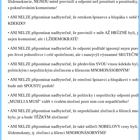
lžidemokracie, NEJSOU méně provinilí a odporní než prostituti a prostitutky, s
s pokračováním komunismu!
• ANI NELZE připomínat nadbytečně, že otrokem špinavce a hlupáka v sobě by
KDEKDO!
• ANI NELZE připomínat nadbytečně, že provinilí v míře AŽ HRŮZNÉ byli, j
nejen komunisté, ale i LŽIDEMOKRATÉ!
• ANI NELZE připomínat nadbytečně, že odporní podlidé ignorují nejen pr
pro život jednotlivce i celé společnosti, ale i nanejvýš významné SKUTEČNO
• ANI NELZE připomínat nadbytečně, že především SVOU vinou kdekdo byl, 
politickým i nepolitickým zločincem a šílencem MNOHONÁSOBNÝM!
• ANI NELZE připomínat nadbytečně, že otročení špinavci a hlupákovi v sobě
bude mít SPOUSTU podob!
• ANI NELZE připomínat nadbytečně, že politicky i nepoliticky odporní podl
„MUSELI A MUSÍ“ vidět v tvrdém útočení proti nim cosi nepatřičného!
• ANI NELZE připomínat nadbytečně, že neproklínání zločinců a šílenců m
bylo, je a bude TĚŽKÝM zločinem!
• ANI NELZE připomínat nadbytečně, že také udíleči NOBELOVY ceny byli, 
lžidemokraty, tj. zločinci a šílenci MNOHONÁSOBNÝMI!