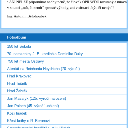
• ANI NELZE připomínat nadbytečně, že člověk OPRAVDU rozumný a mravný 
v situaci „mít, či nemít“ sprosté výhody, ani v situaci „být, či nebýt“!
Ing. Antonín Bělohoubek
Fotoalbum
150 let Sokola
70. narozeniny J. E. kardinála Dominika Duky
750 let města Ostravy
Atentát na Reinharda Heydricha (70. výročí)
Hrad Krakovec
Hrad Točník
Hrad Žebrák
Jan Masaryk (125. výročí narození)
Jan Palach (45. výročí upálení)
Kozí hrádek
Křest knihy o R. Beranovi