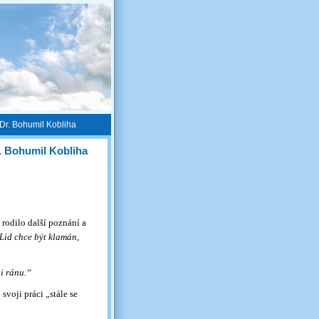
 Dr. Bohumil Kobliha
Dr. Bohumil Kobliha
 rodilo další poznání a
Lid chce být klamán,
ni ránu.“
svoji práci „stále se