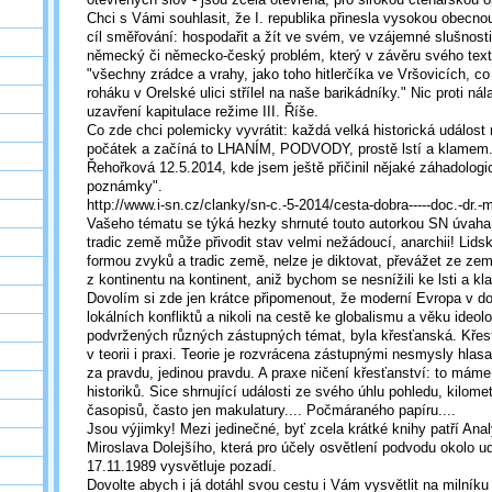
Chci s Vámi souhlasit, že I. republika přinesla vysokou obecn
cíl směřování: hospodařit a žít ve svém, ve vzájemné slušnosti
německý či německo-český problém, který v závěru svého text
"všechny zrádce a vrahy, jako toho hitlerčíka ve Vršovicích, co
roháku v Orelské ulici střílel na naše barikádníky." Nic proti n
uzavření kapitulace režime III. Říše.
Co zde chci polemicky vyvrátit: každá velká historická událos
počátek a začíná to LHANÍM, PODVODY, prostě lstí a klamem.
Řehořková 12.5.2014, kde jsem ještě přičinil nějaké záhadologic
poznámky".
http://www.i-sn.cz/clanky/sn-c.-5-2014/cesta-dobra-----doc.-dr.-
Vašeho tématu se týká hezky shrnuté touto autorkou SN úvaha
tradic země může přivodit stav velmi nežádoucí, anarchii! Lidsk
formou zvyků a tradic země, nelze je diktovat, převážet ze ze
z kontinentu na kontinent, aniž bychom se nesnížili ke lsti a kla
Dovolím si zde jen krátce připomenout, že moderní Evropa v do
lokálních konfliktů a nikoli na cestě ke globalismu a věku ideolog
podvržených různých zástupných témat, byla křesťanská. Křesťa
v teorii i praxi. Teorie je rozvrácena zástupnými nesmysly hlas
za pravdu, jedinou pravdu. A praxe ničení křesťanství: to máme
historiků. Sice shrnující události ze svého úhlu pohledu, kilome
časopisů, často jen makulatury.... Počmáraného papíru....
Jsou výjimky! Mezi jedinečné, byť zcela krátké knihy patří Ana
Miroslava Dolejšího, která pro účely osvětlení podvodu okolo ud
17.11.1989 vysvětluje pozadí.
Dovolte abych i já dotáhl svou cestu i Vám vysvětlit na milníku