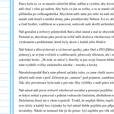
Práce byla to, co se muselo užitečně dělat, udělat a vyrobit, aby život
měl chuť i vůni po našem. Aby bylo co jíst ze svého, o to se starali v
půlláníka po velkoagrárníka. Abychom měli sami pro sebe na naši míru
starali naši krejčí a módní domy, jako prostějovský Nehera. A o to, 
a čistě bydlet, vzdělávat se a pracovat, usilovali naši skvělí architekti
Náš geniální a světový průmyslník Baťa obul národ a stal se obuvník
Postaral se, abychom jako první na světě měli doslova všeobecnou 
výzkumem a pedikúrami, které byly skoro v každé jeho filiálce.
Náš Sokol a tělovýchovné a výchovné spolky, jako Orel a DTJ (Děln
jednoty), se svými cvičiteli a vzdělavateli, pěstovaly tělesnou, ale i 
sokolské heslo: „Ni zisk, ni slávu“). Stavěly si pro svoji činnost hřišt
nám vyráběl cvičky unikátního návrhu – tenisky a kecky.
Národohospodář Baťa nám přinesl začátky toho, co jsme chtěli znovu
přinést naší zemi s prof. Zeleným po „sametu“ pod pojmem „zaměstn
Tak, aby privatizace byla naše a pro nás. Aby výtěžky z naší práce zů
Náš národ měl první světově všeobecné sociální a penzijní pojištění. 
se kdysi setkal a pracoval s jedním vedoucím činitelem, úředníkem 
Doležalem, který mi o všem vyprávěl. Tvrdil, že nepřijít Hitler, topil
tyto účely a každý bez výjimky by byl státně dobře pojištěn pro příp
invalidity. Nikdo se nemusel bát jít do penze: byl zajištěn pro věk o