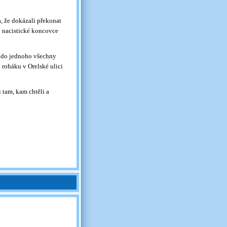
, že dokázali překonat
 v nacistické koncovce
i do jednoho všechny
y roháku v Orelské ulici
 tam, kam chtěli a