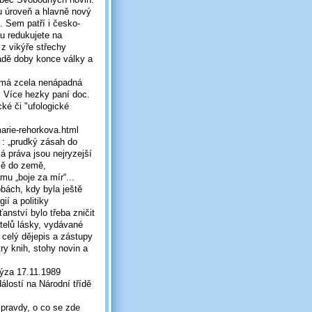
ou úroveň a hlavně nový
. Sem patří i česko-
u redukujete na
 z vikýře střechy
áladě doby konce války a
t má zcela nenápadná
 Více hezky paní doc.
ké či "ufologické
marie-rehorkova.html
 : „prudký zásah do
á práva jsou nejryzejší
mě do země,
mu „boje za mír“...
bách, kdy byla ještě
ií a politiky
nství bylo třeba zničit
atelů lásky, vydávané
 celý dějepis a zástupy
try knih, stohy novin a
lýza 17.11.1989
álostí na Národní třídě
 pravdy, o co se zde