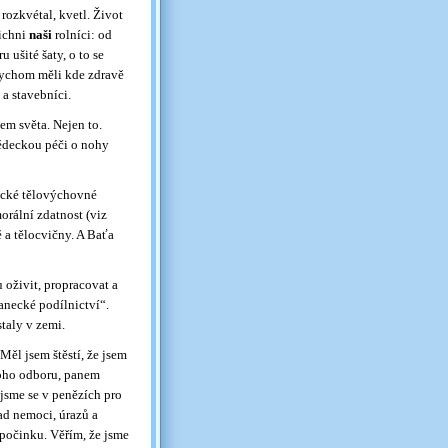
 rozkvétal, kvetl. Život
šichni
naši
rolníci: od
 ušité šaty, o to se
abychom měli kde zdravě
 a stavebníci.
em světa. Nejen to.
vědeckou péči o nohy
ické tělovýchovné
morální zdatnost (viz
ě a tělocvičny. A Baťa
 oživit, propracovat a
anecké podílnictví“.
staly v zemi.
Měl jsem štěstí, že jsem
toho odboru, panem
i jsme se v penězích pro
ad nemoci, úrazů a
dpočinku. Věřím, že jsme