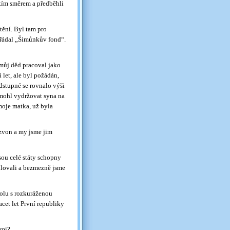
tím směrem a předběhli
tění. Byl tam pro
třádal „Šimůnkův fond“.
 můj děd pracoval jako
let, ale byl požádán,
dstupné se rovnalo výši
 mohl vydržovat syna na
moje matka, už byla
 zvon a my jsme jim
sou celé státy schopny
milovali a bezmezně jsme
olu s rozkuráženou
cet let První republiky
tmi?