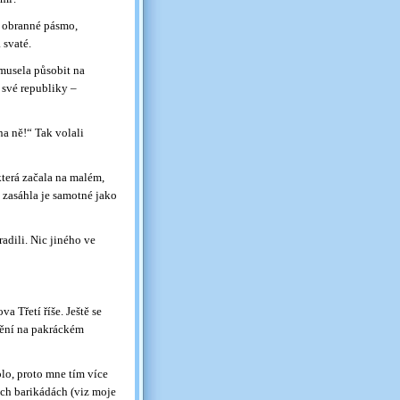
še obranné pásmo,
 svaté.
 musela působit na
 své republiky –
na ně!“ Tak volali
která začala na malém,
 zasáhla je samotné jako
radili. Nic jiného ve
va Třetí říše. Ještě se
dění na pakráckém
olo, proto mne tím více
ých barikádách (viz moje