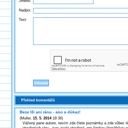
Jméno:
Nadpis:
Text:
Přehled komentářů
Beze lži ani ránu - ano a důkaz!
(
Muller
,
15. 5. 2014
18:36
)
Vážený pane autore, nevím zda čtete poznámky a zda vůbec tě
otevřených slov - jsou zcela otevřená, pro širokou čtenářskou