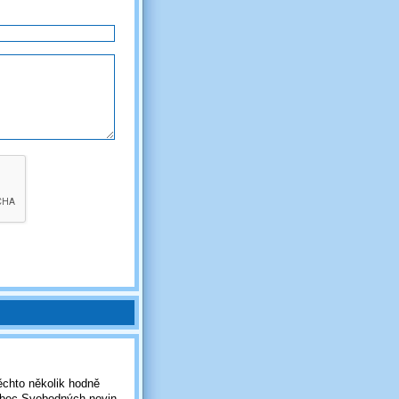
chto několik hodně
 obec Svobodných novin.