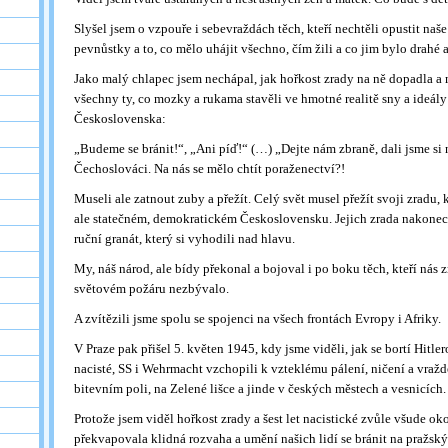
Slyšel jsem o vzpouře i sebevraždách těch, kteří nechtěli opustit na
pevnůstky a to, co mělo uhájit všechno, čím žili a co jim bylo drahé a
Jako malý chlapec jsem nechápal, jak hořkost zrady na ně dopadla a
všechny ty, co mozky a rukama stavěli ve hmotné realitě sny a ideály
Československa:
„Budeme se bránit!“, „Ani píď!“ (…) „Dejte nám zbraně, dali jsme si 
Čechoslováci. Na nás se mělo chtít poraženectví?!
Museli ale zatnout zuby a přežít. Celý svět musel přežít svoji zradu, 
ale statečném, demokratickém Československu. Jejich zrada nakonec
ruční granát, který si vyhodili nad hlavu.
My, náš národ, ale bídy překonal a bojoval i po boku těch, kteří nás z
světovém požáru nezbývalo.
A zvítězili jsme spolu se spojenci na všech frontách Evropy i Afriky.
V Praze pak přišel 5. květen 1945, kdy jsme viděli, jak se bortí Hitlero
nacisté, SS i Wehrmacht vzchopili k vzteklému pálení, ničení a vraž
bitevním poli, na Zelené lišce a jinde v českých městech a vesnicích.
Protože jsem viděl hořkost zrady a šest let nacistické zvůle všude ok
překvapovala klidná rozvaha a umění našich lidí se bránit na pražsk