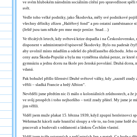
ve svém hlubokém národním sociálním cítění pro spravedlnost spěli 
svět.
Vedle toho velké podniky, jako Škodovka, měly své podnikové pojiš
všechny dělníky zřízen „Haléřový fond“ a pro ostatní zaměstnance s
(Ještě jsou tam někde pro mne moje peníze. Snad…)
Ve třicátých letech, kdy světová krize dopadla i na Československo,
disponent v administrativě/spisovně Škodovky. Bylo nu padesát čtyři 
aby uvolnil místo mladším a odešel do předčasného důchodu. Jeho o
ceny auta Škoda-Populár a byla mu vyměřena slušná penze, ze které
gymnáziu a jednu dceru na škole pro ženská povolání. Druhá dcera, 
vdaná.
Pak bohužel přišlo šílenství Druhé světové války, kdy „zazněl zrady
věřili – sladká Francie a hrdý Albion“.
Nevěděli jsme předtím nic či málo o koloniálních zrůdnostech, a že j
ve svůj prospěch i toho nejhoršího – totiž zrady přátel. My jsme je 
jim věřili.
Viděl jsem muže plakat 15. března 1939, když zpupní henleinovci sp
Wehrmacht káceli naše hraniční sloupy a vše to, na čem jsme hrdě dva
pracovali a budovali s oddaností a láskou Čechům vlastní.
Viděl jsem tváře ustaraných a nešťastných žen a matek. Co bude s dě