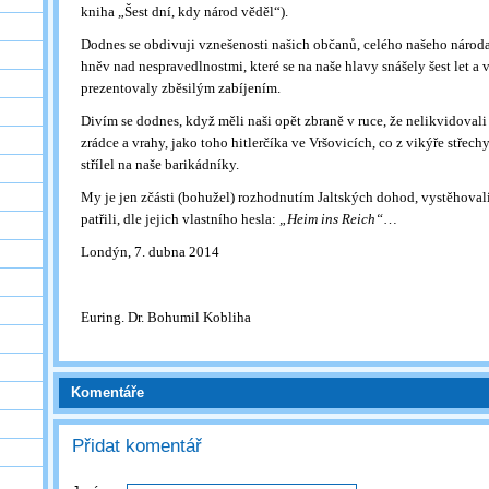
kniha „Šest dní, kdy národ věděl“).
Dodnes se obdivuji vznešenosti našich občanů, celého našeho národa
hněv nad nespravedlnostmi, které se na naše hlavy snášely šest let a
prezentovaly zběsilým zabíjením.
Divím se dodnes, když měli naši opět zbraně v ruce, že nelikvidoval
zrádce a vrahy, jako toho hitlerčíka ve Vršovicích, co z vikýře střech
střílel na naše barikádníky.
My je jen zčásti (bohužel) rozhodnutím Jaltských dohod, vystěhovali
patřili, dle jejich vlastního hesla:
„Heim ins Reich“
…
Londýn, 7. dubna 2014
Euring. Dr. Bohumil Kobliha
Komentáře
Přidat komentář