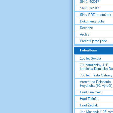
SN č. 4/2017
SN č. 3/2017
SN v PDF ke stažení
Dokumenty doby
Recenze
Archiv
Přečetli jsme jinde
Fotoalbum
150 let Sokola
70. narozeniny J. E.
kardinála Dominika D
750 let města Ostravy
Atentát na Reinharda
Heydricha (70. výročí)
Hrad Krakovec
Hrad Točník
Hrad Žebrák
Jan Masaryk (125. výr