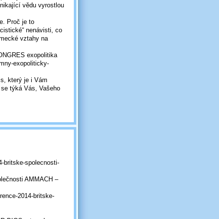
znikající vědu vyrostlou
. Proč je to
stické“ nenávisti, co
ěmecké vztahy na
KONGRES exopolitika
mny-exopoliticky-
s, který je i Vám
 se týká Vás, Vašeho
-britske-spolecnosti-
společnosti AMMACH –
rence-2014-britske-