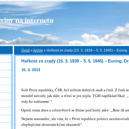
viny na internetu
Úvod
»
Archiv
»
Hořkost ze zrady (15. 3. 1939 – 5. 5. 1945) – Euring.
Hořkost ze zrady (15. 3. 1939 – 5. 5. 1945) – Euring. 
16. 4. 2014
Svět První republiky, ČSR, byl světem dobrých snah a činů. Z činů se
moudré návody, jak dále, a rčení se jen rojila. TGM například říkal:
„
tedy ho neklamme.“
Oproti tomu dnes a celosvětově se řítíme pod hesly jako:
„Beze lži a
Nejsem staromilec, ale vím, že v První republice politici neoslavovali 
zlepšujícími ekonomickými ukazateli“.