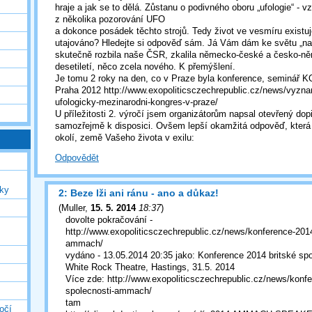
hraje a jak se to dělá. Zůstanu o podivného oboru „ufologie“ - v
z několika pozorování UFO
a dokonce posádek těchto strojů. Tedy život ve vesmíru existuje
utajováno? Hledejte si odpověď sám. Já Vám dám ke světu „naci
skutečně rozbila naše ČSR, zkalila německo-české a česko-n
desetiletí, něco zcela nového. K přemýšlení.
Je tomu 2 roky na den, co v Praze byla konference, seminář 
Praha 2012 http://www.exopoliticsczechrepublic.cz/news/vyzna
ufologicky-mezinarodni-kongres-v-praze/
U příležitosti 2. výročí jsem organizátorům napsal otevřený dopi
samozřejmě k disposici. Ovšem lepší okamžitá odpověď, která
okolí, země Vašeho života v exilu:
Odpovědět
uky
2: Beze lži ani ránu - ano a důkaz!
(
Muller
,
15. 5. 2014
18:37
)
dovolte pokračování -
http://www.exopoliticsczechrepublic.cz/news/konference-2014
ammach/
vydáno - 13.05.2014 20:35 jako: Konference 2014 britské 
White Rock Theatre, Hastings, 31.5. 2014
Více zde: http://www.exopoliticsczechrepublic.cz/news/konfe
spolecnosti-ammach/
tam
očí