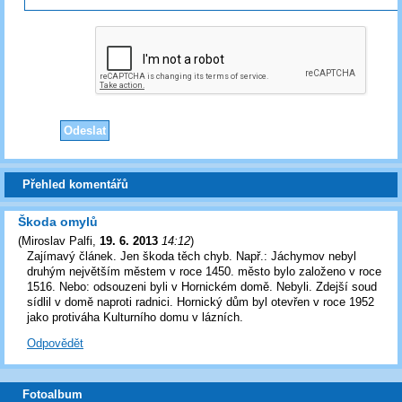
Přehled komentářů
Škoda omylů
(
Miroslav Palfi
,
19. 6. 2013
14:12
)
Zajímavý článek. Jen škoda těch chyb. Např.: Jáchymov nebyl
druhým největším městem v roce 1450. město bylo založeno v roce
1516. Nebo: odsouzeni byli v Hornickém domě. Nebyli. Zdejší soud
sídlil v domě naproti radnici. Hornický dům byl otevřen v roce 1952
jako protiváha Kulturního domu v lázních.
Odpovědět
Fotoalbum