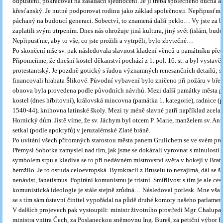
odpuštění, pokračovat na zásadách sjednocení. Je jí třeba společného ducha a 
křesťanský. Je nutné podporovat rodinu jako základ společnosti. Nepřipusťme
páchaný na budoucí generaci. Sobectví, to znamená další peklo… Vy jste za 
zaplatili svým utrpením. Dnes nás ohrožuje jiná kultura, jiný svět (islám, bud
Nepřipusťme, aby to vše, co jste prožili a vytrpěli, bylo zbytečné…
Po skončení mše sv. pak následovala slavnost kladení věnců u památníku před
Připomeňme, že dnešní kostel děkanství pochází z 1. pol. 16. st. a byl vystavě
protestantský. Je pozdně gotický s řadou významných renesančních detailů; s
financovali hrabata Šlikové. Původní vybavení bylo zničeno při požáru v bře
obnova byla provedena podle původních návrhů. Mezi další památky města pat
kostel (dnes hřbitovní), královská mincovna (památka 1. kategorie), radnice (p
1540-44), knihovna latinské školy. Mezi ty méně slavné patří například zcel
Hornický dům. Jistě víme, že sv. Jáchym byl otcem P. Marie, manželem sv. Anny
setkal (podle apokryfů) v jeruzalémské Zlaté bráně.
Po uvítání všech přítomných starostou města panem Grulichem se ve svém pr
Přemysl Sobotka zamyslel nad tím, jak jsme se dokázali vyrovnat s minulostí
symbolem srpu a kladiva se to při nedávném mistrovství světa v hokeji v Brati
hemžilo. Je to ostuda celoevropská. Byrokracii z Bruselu to nezajímá, dál se šíř
nenávist, fanatismus. Popírání komunismu je tristní. Smířlivost s tím je ale ces
komunistická ideologie je stále stejně zrůdná… Následoval potlesk. Mne však
se s tím sám ústavní činitel vypořádal na půdě druhé komory našeho parlamen
V dalších projevech pak vystoupili: ministr životního prostředí Mgr. Chalupa
ministra vnitra Čech, za Poslaneckou sněmovnu Ing. Bureš, za petiční výbor P