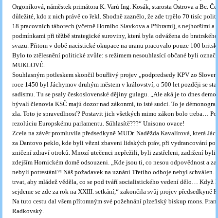
Orgoníková, náměstek primátora K. Varů Ing. Kosák, starosta Ostrova a Bc. Ček
důležité, kdo z nich právě co řekl. Shodně zaznělo, že zde trpělo 70 tisíc poli
18 pracovních táborech (včetně Horního Slavkova a Příbrami), s nejhoršími a
podmínkami při těžbě strategické suroviny, která byla odvážena do bratrskéh
svazu. Přitom v době nacistické okupace na uranu pracovalo pouze 100 brits
Bylo to ztělesnění politické zvůle: s režimem nesouhlasící občané byli označ
MUKLOVÉ.
Souhlasným potleskem skončil bouřlivý projev „podpredsedy KPV zo Slovens
roce 1450 byl Jáchymov druhým městem v království, o 500 let později se st
sadismu. Tu se psaly československé dějiny gulagu. „Ale aká je to dnes demo
bývalí členovia KSČ majú dozor nad zákonmi, to isté sudci. To je démonogra
zla. Toto je spravedlnosť? Postavit jich všetkých mimo zákon bolo treba… Po
rezolúciu Europskému parlamentu. Súhlasítě???“ Unisono ovace!
Zcela na závěr promluvila předsedkyně MUDr. Naděžda Kavalírová, která Já
za Dantovo peklo, kde byli vězni zbaveni lidských práv, při vydrancování po
zničení zdraví otroků. Mnozí utečenci nepřežili, byli zastřeleni, zadržení byli
zdejším Hornickém domě odsouzeni. „Kde jsou ti, co nesou odpovědnost a za 
nebyli potrestáni?! Náš požadavek na uznání Třetího odboje nebyl schválen.
trvat, aby mládež věděla, co se pod tváří socialistického vedení dělo… Když 
sejdeme se zde za rok na XXIII. setkání,“ zakončila svůj projev předsedkyně 
Na tuto cestu dal všem přítomným své požehnání plzeňský biskup mons. Fran
Radkovský.