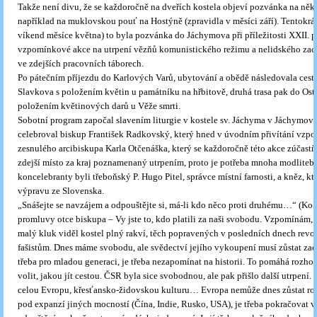
Takže není divu, že se každoročně na dveřích kostela objeví pozvánka na někt
například na muklovskou pouť na Hostýně (zpravidla v měsíci září). Tentokrát
víkend měsíce května) to byla pozvánka do Jáchymova při příležitosti XXII. p
vzpomínkové akce na utrpení vězňů komunistického režimu a nelidského zac
ve zdejších pracovních táborech.
Po pátečním příjezdu do Karlových Varů, ubytování a obědě následovala cest
Slavkova s položením květin u památníku na hřbitově, druhá trasa pak do Ost
položením květinových darů u Věže smrti.
Sobotní program započal slavením liturgie v kostele sv. Jáchyma v Jáchymově
celebroval biskup František Radkovský, který hned v úvodním přivítání vzp
zesnulého arcibiskupa Karla Otčenáška, který se každoročně této akce zúčastň
zdejší místo za kraj poznamenaný utrpením, proto je potřeba mnoha modliteb.
koncelebranty byli třeboňský P. Hugo Pitel, správce místní farnosti, a kněz, k
výpravu ze Slovenska.
„Snášejte se navzájem a odpouštějte si, má-li kdo něco proti druhému…“ (Ko
promluvy otce biskupa – Vy jste to, kdo platili za naši svobodu. Vzpomínám, 
malý kluk viděl kostel plný rakví, těch popravených v posledních dnech revol
fašistům. Dnes máme svobodu, ale svědectví jejího vykoupení musí zůstat zac
třeba pro mladou generaci, je třeba nezapomínat na historii. To pomáhá rozho
volit, jakou jít cestou. ČSR byla sice svobodnou, ale pak přišlo další utrpení. 
celou Evropu, křesťansko-židovskou kulturu… Evropa nemůže dnes zůstat roz
pod expanzí jiných mocností (Čína, Indie, Rusko, USA), je třeba pokračovat v