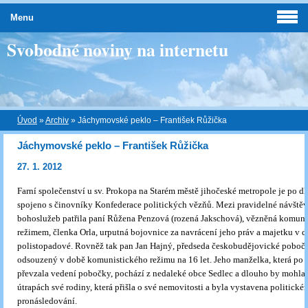
Menu
Svobodné noviny na internetu
Úvod
»
Archiv
»
Jáchymovské peklo – František Růžička
Jáchymovské peklo – František Růžička
27. 1. 2012
Farní společenství u sv. Prokopa na Starém městě jihočeské metropole je po 
spojeno s činovníky Konfederace politických vězňů. Mezi pravidelné návště
bohoslužeb patřila paní Růžena Penzová (rozená Jakschová), vězněná komun
režimem, členka Orla, urputná bojovnice za navrácení jeho práv a majetku v 
polistopadové. Rovněž tak pan Jan Hajný, předseda českobudějovické poboč
odsouzený v době komunistického režimu na 16 let. Jeho manželka, která po j
převzala vedení pobočky, pochází z nedaleké obce Sedlec a dlouho by mohla 
útrapách své rodiny, která přišla o své nemovitosti a byla vystavena politick
pronásledování.