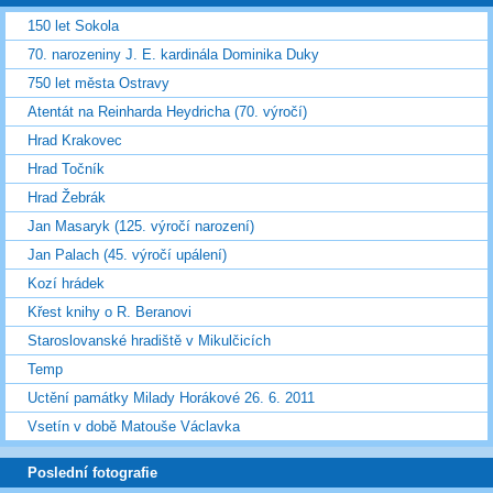
150 let Sokola
70. narozeniny J. E. kardinála Dominika Duky
750 let města Ostravy
Atentát na Reinharda Heydricha (70. výročí)
Hrad Krakovec
Hrad Točník
Hrad Žebrák
Jan Masaryk (125. výročí narození)
Jan Palach (45. výročí upálení)
Kozí hrádek
Křest knihy o R. Beranovi
Staroslovanské hradiště v Mikulčicích
Temp
Uctění památky Milady Horákové 26. 6. 2011
Vsetín v době Matouše Václavka
Poslední fotografie