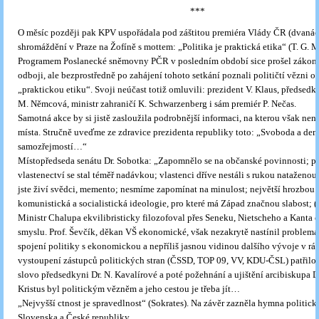
***
O měsíc později pak KPV uspořádala pod záštitou premiéra Vlády ČR (dvanáct
shromáždění v Praze na Žofíně s mottem: „Politika je praktická etika“ (T. G. M
Programem Poslanecké sněmovny PČR v posledním období sice prošel zákon 
odboji, ale bezprostředně po zahájení tohoto setkání poznali političtí vězni 
„praktickou etiku“. Svoji neúčast totiž omluvili: prezident V. Klaus, předse
M. Němcová, ministr zahraničí K. Schwarzenberg i sám premiér P. Nečas.
Samotná akce by si jistě zasloužila podrobnější informaci, na kterou však nen
místa. Stručně uveďme ze zdravice prezidenta republiky toto: „Svoboda a dem
samozřejmostí…“
Místopředseda senátu Dr. Sobotka: „Zapomnělo se na občanské povinnosti; p
vlastenectví se stal téměř nadávkou; vlastenci dříve nestáli s rukou nataženou
jste živí svědci, memento; nesmíme zapomínat na minulost; největší hrozbou j
komunistická a socialistická ideologie, pro které má Západ značnou slabost; (
Ministr Chalupa ekvilibristicky filozofoval přes Seneku, Nietscheho a Kanta 
smyslu. Prof. Ševčík, děkan VŠ ekonomické, však nezakrytě nastínil problem
spojení politiky s ekonomickou a nepříliš jasnou vidinou dalšího vývoje v rá
vystoupení zástupců politických stran (ČSSD, TOP 09, VV, KDU-ČSL) patřilo
slovo předsedkyni Dr. N. Kavalírové a poté požehnání a ujištění arcibiskupa D
Kristus byl politickým vězněm a jeho cestou je třeba jít…
„Nejvyšší ctnost je spravedlnost“ (Sokrates). Na závěr zazněla hymna politic
Slovenska a České republiky.