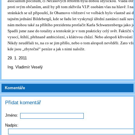
asociálním počinům, či Nečasových reforem byla dobou idylickou. Vláda ote
proti svým občanům, aniž by při tom zkřivila V.I.P. osobám vlas na hlavě. I na 
stránkách se už připouští, že Obamovo vítězství ve volbách bylo vlastně asi 
tajném jednání Bildebergů, kde se řadu let vyskytují úřední zastánci naší suve
nám mohou také za příštího prezidenta protlačit Karla Schwarzenberga jako j
Spadli jsme zase do totality a tentokrát je v tom prakticky celý svět. Faktičtí v
vysocí, štíhlí, přehnaně ambiciózní, s klátivou chůzí. Nebo alespoň křivoústí a
Nikdy neudělali to, na co se jim přišlo, nebo o tom alespoň nevěděli. Zato vžd
kde jsou „zbytečné“ peníze a jak s nimi naložit.
29. 1. 2011
Ing. Vladimír Veselý
Komentáře
Přidat komentář
Jméno:
Nadpis: