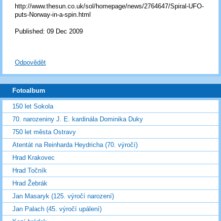
http://www.thesun.co.uk/sol/homepage/news/2764647/Spiral-UFO-
puts-Norway-in-a-spin.html
Published: 09 Dec 2009
Odpovědět
Fotoalbum
150 let Sokola
70. narozeniny J. E. kardinála Dominika Duky
750 let města Ostravy
Atentát na Reinharda Heydricha (70. výročí)
Hrad Krakovec
Hrad Točník
Hrad Žebrák
Jan Masaryk (125. výročí narození)
Jan Palach (45. výročí upálení)