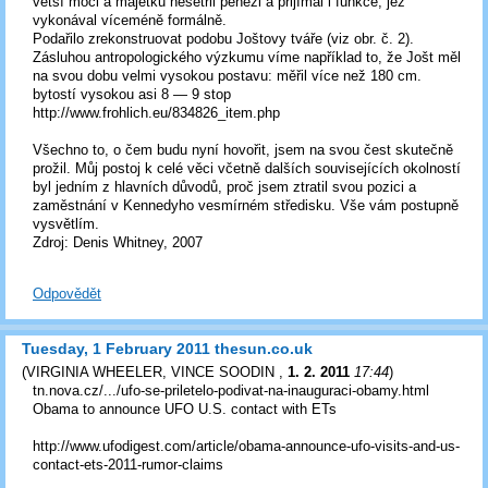
větší moci a majetku nešetřil penězi a přijímal i funkce, jež
vykonával víceméně formálně.
Podařilo zrekonstruovat podobu Joštovy tváře (viz obr. č. 2).
Zásluhou antropologického výzkumu víme například to, že Jošt měl
na svou dobu velmi vysokou postavu: měřil více než 180 cm.
bytostí vysokou asi 8 — 9 stop
http://www.frohlich.eu/834826_item.php
Všechno to, o čem budu nyní hovořit, jsem na svou čest skutečně
prožil. Můj postoj k celé věci včetně dalších souvisejících okolností
byl jedním z hlavních důvodů, proč jsem ztratil svou pozici a
zaměstnání v Kennedyho vesmírném středisku. Vše vám postupně
vysvětlím.
Zdroj: Denis Whitney, 2007
Odpovědět
Tuesday, 1 February 2011 thesun.co.uk
(
VIRGINIA WHEELER, VINCE SOODIN
,
1. 2. 2011
17:44
)
tn.nova.cz/.../ufo-se-priletelo-podivat-na-inauguraci-obamy.html
Obama to announce UFO U.S. contact with ETs
http://www.ufodigest.com/article/obama-announce-ufo-visits-and-us-
contact-ets-2011-rumor-claims