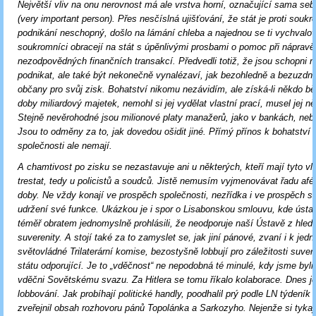
Největší vliv na onu nerovnost má ale vrstva horní, označující sama sebe
(very important person). Přes nesčíslná ujišťování, že stát je proti sou
podnikání neschopný, došlo na lámání chleba a najednou se ti vychvalo
soukromníci obracejí na stát s úpěnlivými prosbami o pomoc při nápravě 
nezodpovědných finančních transakcí. Předvedli totiž, že jsou schopni n
podnikat, ale také být nekonečně vynalézaví, jak bezohledně a bezuzdně d
občany pro svůj zisk. Bohatství nikomu nezávidím, ale získá-li někdo b
doby miliardový majetek, nemohl si jej vydělat vlastní prací, musel jej n
Stejně nevěrohodné jsou milionové platy manažerů, jako v bankách, ne
Jsou to odměny za to, jak dovedou ošidit jiné. Přímý přínos k bohatství 
společnosti ale nemají.
A chamtivost po zisku se nezastavuje ani u některých, kteří mají tyto vli
trestat, tedy u policistů a soudců. Jistě nemusím vyjmenovávat řadu afé
doby. Ne vždy konají ve prospěch společnosti, nezřídka i ve prospěch s
udržení své funkce. Ukázkou je i spor o Lisabonskou smlouvu, kde ústa
téměř obratem jednomyslně prohlásili, že neodporuje naší Ústavě z hled
suverenity. A stojí také za to zamyslet se, jak jiní pánové, zvaní i k jed
světovládné Trilaterární komise, bezostyšně lobbují pro záležitosti suver
státu odporující. Je to „vděčnost“ ne nepodobná té minulé, kdy jsme by
vděčni Sovětskému svazu. Za Hitlera se tomu říkalo kolaborace. Dnes j
lobbování. Jak probíhají politické handly, poodhalil prý podle LN týdeník
zveřejnil obsah rozhovoru pánů Topolánka a Sarkozyho. Nejenže si tykaj