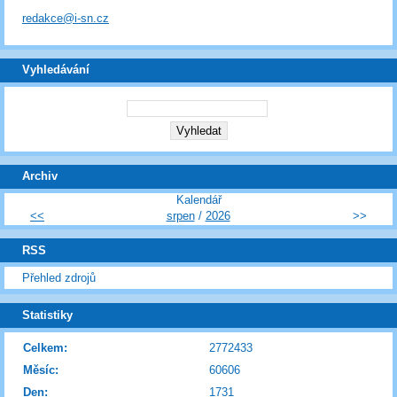
redakce@i-sn.cz
Vyhledávání
Archiv
Kalendář
<<
srpen
/
2026
>>
RSS
Přehled zdrojů
Statistiky
Celkem:
2772433
Měsíc:
60606
Den:
1731