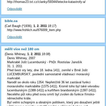
http://thomas23.txt.cz/clanky/59344/letecke-katastrofy-a/
Odpovědět
bible.ca
(
Carl Baugh (*1936)
,
1. 2. 2011
18:17
)
http://www.frohlich.eu/876009_item.php
Odpovědět
měřil více než 180 cm
(
Denis Whitney
,
1. 2. 2011
18:08
)
Denis Whitney, 2007
Markrabě Jošt Lucemburský - PhDr. Rostislav Janošík
31. 1. 2011
Před šesti sty lety, dne 18. ledna 1411, zemřel v Brně Jošt
LUCEMBURSKÝ, poslední samostatně vládnoucí moravský
markrabě.
Narodil se okolo roku 1354. Nepřetržitě 36 let zastával funkci
moravského markraběte (1375-1411). Kromě toho byl také vévodou
lucemburským (1388-1411) a kurfiřtem braniborským (1397-1411).
Necelého půl roku před svou smrtí byl zvolen do funkce římsko-
německého krále.
Byl velmi schopným a obratným politikem, který pro dosažení ještě