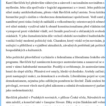
Karel Havlíček byl především vášnivým a zároveň i racionálním novinářem s 
myšlením. Jeho síla spočívala v logické argumentaci a v ironii. Jeho publicis
silné znaky antiklerikalismu, přesto však Havlíček nebyl ateista. Svou kritiku
hierarchie pojil s úsilím o všeobecnou demokratizaci společnosti. Vedl ostré 
namířené proti tisku českých radikálů a velkoněmecky orientovaných německý
své silné stránky využíval také k obraně konstitucionalismu před vládním tis
vystupoval proti vídeňské vládě, své čtenáře poučoval o občanských svobodá
otázkách. V jeho žurnalistickém díle vrcholí období novinářství buditelského
vzniká český moderní politický tisk. Charakter, který vtiskl svým novinám, j
usilující o přiblížení a vyjádření aktuálních, závažných problémů jak politick
hospodářských a kulturních.
Jeho politické přesvědčení vycházelo z federalismu a liberalismu českého ob
programu. Havlíček byl zastáncem koncepce austroslavismu a zasazoval se o 
zemí v rámci habsburské monarchie. Později si uvědomuje, že austroslavismus
hnutí do slepé uličky. Přiznává své omyly, hledá východisko. A tehdy začíná 
proti nastupující reakci, za demokracii a svobodu. Liberálnímu pojetí se vym
demokratismem, zejména jeho odlišným poměrem ke šlechtě. Žádá zrušení fe
privilegií, rovnost všech stavů před zákonem a odmítá dvoukomorový parlam
jako nedemokratický.
Havlíček působil v
Pražských novinách
, v příloze
Česká včela
,
Národních no
sám založil, a konečně také v časopise
Slovan
. Díky svým článkům měl velmi 