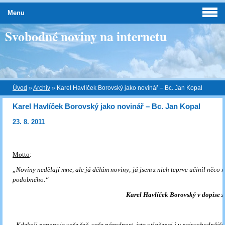
Menu
Svobodné noviny na internetu
Úvod
»
Archiv
»
Karel Havlíček Borovský jako novinář – Bc. Jan Kopal
Karel Havlíček Borovský jako novinář – Bc. Jan Kopal
23. 8. 2011
Motto
:
„Noviny nedělají mne, ale já dělám noviny; já jsem z nich teprve učinil něco
podobného.“
Karel Havlíček Borovský v dopise z
„Kdekoli nepanuje vaše řeč, vaše národnost, jste utlačenci i v nejsvobodnější