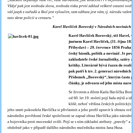
Vždyť pak jest svoboda slova, svoboda tisku první základ veškeré ostatní svob
váš jazyk z ouřadů a škol jest vyloučen, tam odňata jest vám, tj. národu vašem
tato skrze policii a cenzuru.“
Karel Havlíček Borovský v Národních novinách 
Ka
rel Havlíček Borovský
, též Havel, 
jménem Karel Havlíček, (31. října 18
Přibyslavi – 29. července 1856 Praha)
český básník, politik a novinář. Je po
zakladatele české žurnalistiky, satiry a
kritiky. Literárně bývá řazen do reali
pak patří k tzv. 2. generaci národních 
Přídomek „Borovský“, kterým často p
články, je odvozen od jeho místa naroz
Se životem a dílem Karla Havlíčka Boro
od 60. let 19. století pojí řada mýtů a 
klišé, neboť většina českých politickýc
jeho smrti pokoušela Havlíčka si přivlastnit a jeho profil upravit k obrazu sv
národního povědomí české společnosti se zapsal obraz Havlíčka jako národn
a bojovníka proti mocenské zvůli. Pojí se s ním základní atributy „pravdy“ a
obdobně jako v případě dalšího národního mučedníka mistra Jana Husa.