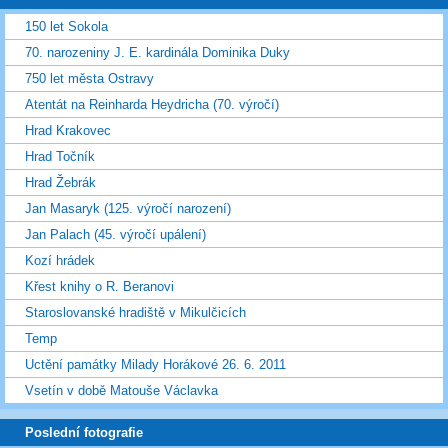
150 let Sokola
70. narozeniny J. E. kardinála Dominika Duky
750 let města Ostravy
Atentát na Reinharda Heydricha (70. výročí)
Hrad Krakovec
Hrad Točník
Hrad Žebrák
Jan Masaryk (125. výročí narození)
Jan Palach (45. výročí upálení)
Kozí hrádek
Křest knihy o R. Beranovi
Staroslovanské hradiště v Mikulčicích
Temp
Uctění památky Milady Horákové 26. 6. 2011
Vsetín v době Matouše Václavka
Poslední fotografie