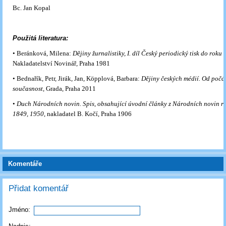
Bc. Jan Kopal
Použitá literatura:
• Beránková, Milena:
Dějiny žurnalistiky, I. díl Český periodický tisk do roku
Nakladatelství Novinář, Praha 1981
•
Bednařík, Petr, Jirák, Jan, Köpplová, Barbara:
Dějiny českých médií. Od počá
současnost
, Grada, Praha 2011
•
Duch Národních novin. Spis, obsahující úvodní články z Národních novin r
1849, 1950
, nakladatel B. Kočí, Praha 1906
Komentáře
Přidat komentář
Jméno: