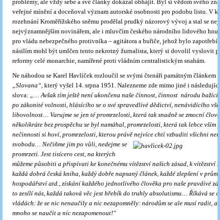
problémy, ale vždy sebe a své články dokázal obhájit. Byl si vědom svého zn
veřejné mínění a doceňoval význam autorské osobnosti pro podobu listu. V k
rozehnání Kroměřížského sněmu prodělal prudký názorový vývoj a stal se nej
nejvýznamnějším novinářem, ale i mluvčím českého národního lidového hnutí
pro vládu nebezpečného protivníka – agitátora a buřiče, jehož bylo zapotřebí 
násilím mohl být umlčen tento nekrotný žurnalista, který si dovolil vyslovit
reformy celé monarchie, namířené proti vládním centralistickým snahám.
Ne náhodou se Karel Havlíček rozloučil se svými čtenáři památným článkem
„Slovana“
, který vyšel 14. srpna 1951. Nalezneme zde mimo jiné i následující
slova:
„… Avšak tím ještě není ukončena naše činnost, činnost národu bažící
po zákonité volnosti, hlásícího se o své spravedlivé dědictví, nenávidícího vš
libovolnost… Varujme se jen té promrzelosti, která tak snadně se zmocní člově
několikráte bez prospěchu se byl namáhal, promrzelosti, která tak lehce vším 
nečinnosti si hoví, promrzelosti, kterou právě nejvíce chtí vzbudi
ti všichni ne
svobodu… Nečiňme jim po vůli, nedejme se
pr
omrzeti. Jest tisícero cest, na kterých
můžeme působiti a přispívati ke konečnému vítězství našich zásad, k vítězství 
každá dobrá česká kniha, každý dobře napsaný článek, každé zlepšení v průmy
hospodářství atd., získání každého jednotlivého člověka pro naše pravdivé 
to zesílí nás, každá taková věc jest hřebík do truhly absolutismu… Říkává se 
vládách: že se nic nenaučily a nic nezapomněly: národům se ale musí radit, a
mnoho se naučit a nic nezapomenout!“