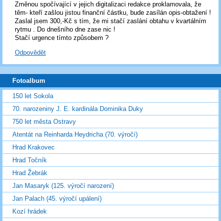
Změnou spočívající v jejich digitalizaci redakce proklamovala, že
těm- kteří zašlou jistou finanční částku, bude zasílán opis-obtažení !
Zaslal jsem 300,-Kč s tím, že mi stačí zaslání obtahu v kvartálním
rytmu . Do dnešního dne zase nic !
Stačí urgence tímto způsobem ?
Odpovědět
Fotoalbum
150 let Sokola
70. narozeniny J. E. kardinála Dominika Duky
750 let města Ostravy
Atentát na Reinharda Heydricha (70. výročí)
Hrad Krakovec
Hrad Točník
Hrad Žebrák
Jan Masaryk (125. výročí narození)
Jan Palach (45. výročí upálení)
Kozí hrádek