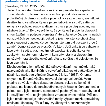
podvodu celoplanetární totalitní vlády
(
Guardian
,
11. 10. 2015
0:36
)
Jeden komentátor Guardian poukázal na pokrytectví západního
zpravodajství: „Ulicemi Londýna mohou proudit dva miliony
protiválečných demonstrantů a jsou politicky ignorováni, ale několik
desítek tisíc ve středu Kyjeva je prohlašováno za „lid“, zatímco
ukrajinská policie, soudy a vládní instituce jsou degradovány na
nástroje útlaku.“ Bylo vysvětleno, že „v Kyjevě proběhla obrovská
shromáždění na podporu premiéra Viktora Janukoviče, ale na našich
obrazovkách se neobjevují: pokud je jejich existence připuštěna,
jsou stoupenci Janukoviče pomluveni, že tam byli „svezeni z celé
země“. Demonstrace ve prospěch Viktora Juščenka jsou vybaveny
laserovými světly, plazmovými obrazovkami, sofistikovaným
zvukovým systémem, rokovými koncerty, stany a obrovským
množstvím oranžového oblečení; přesto se šťastně oblbujeme, že
jsou spontánní.
Dlouhodobým cílem příslušníků stínové vládní moci (někdy také
nazývaných jako Ilumináti) je vytvoření diktátorské světovlády, jejíž
nástin lze nalézt ve výtečné Orwellově knize "1984". O tomto
skrytém úsilí nemá většina obyvatel planety ani ponětí. Velmi
snadno se však mohou dostat do obrazu, pokud se konečně
probudí, nahlédnou do mnoha věrohodných historických pramenů a
pokusí se o jejich obsahu samostatně popřemýšlet, místo aby polkli
i s navijákem vše, co jim předhodí zmanipulovaná média. Příčinou
jejich nevědomosti je jednoznačně trvalý výplach mozku prováděný
novinami, časopisy, TV a filmy, vyráběnými a cenzurovanými