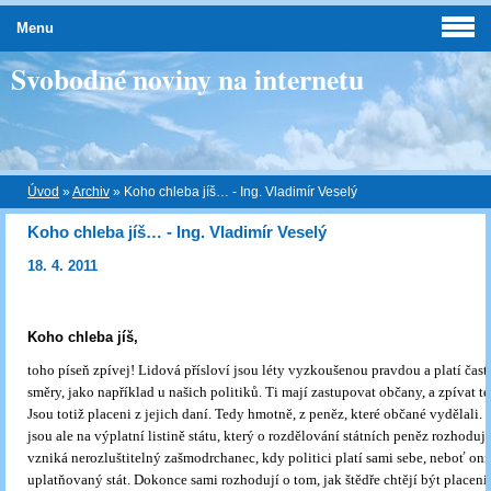
Menu
Svobodné noviny na internetu
Úvod
»
Archiv
»
Koho chleba jíš… - Ing. Vladimír Veselý
Koho chleba jíš… - Ing. Vladimír Veselý
18. 4. 2011
Koho chleba jíš,
toho píseň zpívej! Lidová přísloví jsou léty vyzkoušenou pravdou a platí čas
směry, jako například u našich politiků. Ti mají zastupovat občany, a zpívat te
Jsou totiž placeni z jejich daní. Tedy hmotně, z peněz, které občané vydělali. 
jsou ale na výplatní listině státu, který o rozdělování státních peněz rozhoduje
vzniká nerozluštitelný zašmodrchanec, kdy politici platí sami sebe, neboť oni
uplatňovaný stát. Dokonce sami rozhodují o tom, jak štědře chtějí být placeni.