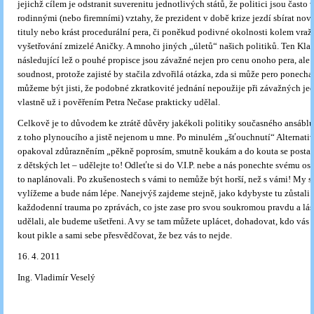
jejichž cílem je odstranit suverenitu jednotlivých států, že politici jsou často 
rodinnými (nebo firemními) vztahy, že prezident v době krize jezdí sbírat nov
tituly nebo krást procedurální pera, či poněkud podivné okolnosti kolem vraž
vyšetřování zmizelé Aničky. A mnoho jiných „úletů“ našich politiků. Ten Kla
následující lež o pouhé propisce jsou závažné nejen pro cenu onoho pera, ale 
soudnost, protože zajisté by stačila zdvořilá otázka, zda si může pero ponechat
můžeme být jisti, že podobné zkratkovité jednání nepoužije při závažných je
vlastně už i pověřením Petra Nečase prakticky udělal.
Celkově je to důvodem ke ztrátě důvěry jakékoli politiky současného ansáblu
z toho plynoucího a jistě nejenom u mne. Po minulém „šťouchnutí“ Alternati
opakoval zdůrazněním „pěkně poprosím, smutně koukám a do kouta se posta
z dětských let – udělejte to! Odleťte si do V.I.P. nebe a nás ponechte svému osu
to naplánovali. Po zkušenostech s vámi to nemůže být horší, než s vámi! My s
vylížeme a bude nám lépe. Nanejvýš zajdeme stejně, jako kdybyste tu zůstali.
každodenní trauma po zprávách, co jste zase pro svou soukromou pravdu a l
udělali, ale budeme ušetřeni. A vy se tam můžete uplácet, dohadovat, kdo vás l
kout pikle a sami sebe přesvědčovat, že bez vás to nejde.
16. 4. 2011
Ing. Vladimír Veselý