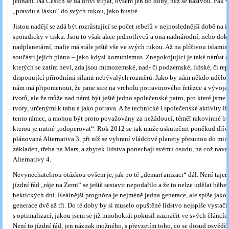
jednání. Na Češích se dá dříví štípat, ovšem jen do doby, než se naštvou. Pak
„pravdu a lásku“ do svých rukou, jako husité.
Jistou nadějí se zdá být rozrůstající se počet rebelů v nejposlednější době na i
sporadicky v tisku. Jsou to však akce jednotlivců a ona nadnárodní, nebo do
nadplanetární, mafie má stále ještě vše ve svých rukou. Až na plíživou islamiza
součástí jejich plánu – jako kdysi komunismus. Znepokojující je také nárůst ak
kterých se zatím neví, zda jsou mimozemské, nad- či podzemské, lidské, či rep
disponující přírodními silami nebývalých rozměrů. Jako by nám někdo udělova
nám má připomenout, že jsme sice na vrcholu potravinového řetězce a vývoj
tvorů, ale že může nad námi být ještě jedno společenské patro, pro které jsme
tvory, určenými k tahu a jako potrava. A že technické i společenské aktivity li
tento rámec, a mohou být proto považovány za nežádoucí, téměř rakovinné buj
kterou je nutné „odoperovat“. Rok 2012 se tak může uskutečnit poněkud dříve
plánovaná Alternativa 3, při níž se vybraní vládcové planety přesunou do m
základen, třeba na Mars, a zbytek lidstva ponechají svému osudu, na což nava
Alternativy 4.
Nevynechatelnou otázkou ovšem je, jak po té „demarťanizaci“ dál. Není tajem
jízdní řád „ráje na Zemi“ se ještě sestavit nepodařilo a že to nelze udělat běh
hektických dní. Reálnější prognóza je nejméně jedna generace, ale spíše jako
generace dvě až tři. Do té doby by si muselo opuštěné lidstvo nejspíše vystači
s optimalizací, jakou jsem se již mnohokrát pokusil naznačit ve svých článcíc
Není to jízdní řád, jen náznak možného, s převzetím toho, co se dosud osvědč