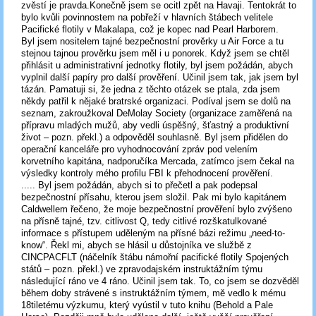
zvěstí je pravda.Konečně jsem se ocitl zpět na Havaji. Tentokrát to
bylo kvůli povinnostem na pobřeží v hlavních štábech velitele
Pacifické flotily v Makalapa, což je kopec nad Pearl Harborem.
Byl jsem nositelem tajné bezpečnostní prověrky u Air Force a tu
stejnou tajnou prověrku jsem měl i u ponorek. Když jsem se chtěl
přihlásit u administrativní jednotky flotily, byl jsem požádán, abych
vyplnil další papíry pro další prověření. Učinil jsem tak, jak jsem byl
tázán. Pamatuji si, že jedna z těchto otázek se ptala, zda jsem
někdy patřil k nějaké bratrské organizaci. Podíval jsem se dolů na
seznam, zakroužkoval DeMolay Society (organizace zaměřená na
přípravu mladých mužů, aby vedli úspěšný, šťastný a produktivní
život – pozn. překl.) a odpověděl souhlasně. Byl jsem přidělen do
operační kanceláře pro vyhodnocování zpráv pod velením
korvetního kapitána, nadporučíka Mercada, zatímco jsem čekal na
výsledky kontroly mého profilu FBI k přehodnocení prověření.
..... Byl jsem požádán, abych si to přečetl a pak podepsal
bezpečnostní přísahu, kterou jsem složil. Pak mi bylo kapitánem
Caldwellem řečeno, že moje bezpečnostní prověření bylo zvýšeno
na přísně tajné, tzv. citlivost Q, tedy citlivé rozškatulkované
informace s přístupem uděleným na přísné bázi režimu „need-to-
know“. Řekl mi, abych se hlásil u důstojníka ve službě z
CINCPACFLT (náčelník štábu námořní pacifické flotily Spojených
států – pozn. překl.) ve zpravodajském instruktážním týmu
následující ráno ve 4 ráno. Učinil jsem tak. To, co jsem se dozvěděl
během doby strávené s instruktážním týmem, mě vedlo k mému
18tiletému výzkumu, který vyústil v tuto knihu (Behold a Pale