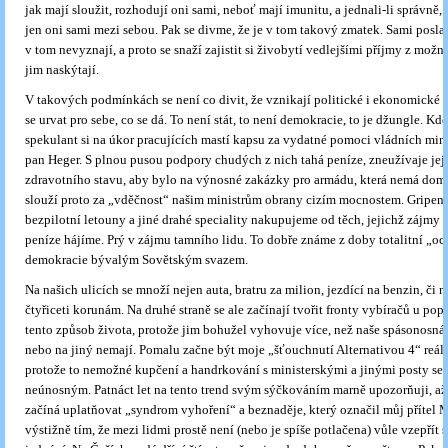
jak mají sloužit, rozhodují oni sami, neboť mají imunitu, a jednali-li správně,
jen oni sami mezi sebou. Pak se divme, že je v tom takový zmatek. Sami poslan
v tom nevyznají, a proto se snaží zajistit si živobytí vedlejšími příjmy z možno
jim naskýtají.
V takových podmínkách se není co divit, že vznikají politické i ekonomické m
se urvat pro sebe, co se dá. To není stát, to není demokracie, to je džungle. Kd
spekulant si na úkor pracujících mastí kapsu za vydatné pomoci vládních minis
pan Heger. S plnou pusou podpory chudých z nich tahá peníze, zneužívaje jej
zdravotního stavu, aby bylo na výnosné zakázky pro armádu, která nemá doma 
slouží proto za „vděčnost“ našim ministrům obrany cizím mocnostem. Gripeny
bezpilotní letouny a jiné drahé speciality nakupujeme od těch, jejichž zájmy 
peníze hájíme. Prý v zájmu tamního lidu. To dobře známe z doby totalitní „oc
demokracie bývalým Sovětským svazem.
Na našich ulicích se množí nejen auta, bratru za milion, jezdící na benzin, či na
čtyřiceti korunám. Na druhé straně se ale začínají tvořit fronty vybíračů u pope
tento způsob života, protože jim bohužel vyhovuje více, než naše spásonosná
nebo na jiný nemají. Pomalu začne být moje „šťouchnutí Alternativou 4“ reá
protože to nemožné kupčení a handrkování s ministerskými a jinými posty se 
neúnosným. Patnáct let na tento trend svým sýčkováním marně upozorňuji, až 
začíná uplatňovat „syndrom vyhoření“ a beznaděje, který označil můj přítel M
výstižně tím, že mezi lidmi prostě není (nebo je spíše potlačena) vůle vzepřít