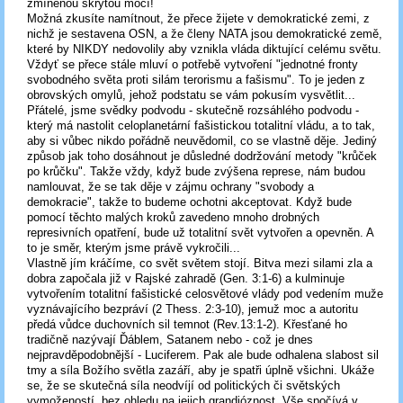
zmíněnou skrytou mocí!
Možná zkusíte namítnout, že přece žijete v demokratické zemi, z
nichž je sestavena OSN, a že členy NATA jsou demokratické země,
které by NIKDY nedovolily aby vznikla vláda diktující celému světu.
Vždyť se přece stále mluví o potřebě vytvoření "jednotné fronty
svobodného světa proti silám terorismu a fašismu". To je jeden z
obrovských omylů, jehož podstatu se vám pokusím vysvětlit...
Přátelé, jsme svědky podvodu - skutečně rozsáhlého podvodu -
který má nastolit celoplanetární fašistickou totalitní vládu, a to tak,
aby si vůbec nikdo pořádně neuvědomil, co se vlastně děje. Jediný
způsob jak toho dosáhnout je důsledné dodržování metody "krůček
po krůčku". Takže vždy, když bude zvýšena represe, nám budou
namlouvat, že se tak děje v zájmu ochrany "svobody a
demokracie", takže to budeme ochotni akceptovat. Když bude
pomocí těchto malých kroků zavedeno mnoho drobných
represivních opatření, bude už totalitní svět vytvořen a opevněn. A
to je směr, kterým jsme právě vykročili...
Vlastně jím kráčíme, co svět světem stojí. Bitva mezi silami zla a
dobra započala již v Rajské zahradě (Gen. 3:1-6) a kulminuje
vytvořením totalitní fašistické celosvětové vlády pod vedením muže
vyznávajícího bezpráví (2 Thess. 2:3-10), jemuž moc a autoritu
předá vůdce duchovních sil temnot (Rev.13:1-2). Křesťané ho
tradičně nazývají Ďáblem, Satanem nebo - což je dnes
nejpravděpodobnější - Luciferem. Pak ale bude odhalena slabost sil
tmy a síla Božího světla zazáří, aby je spatři úplně všichni. Ukáže
se, že se skutečná síla neodvíjí od politických či světských
vymožeností, bez ohledu na jejich grandióznost. Vše spočívá v