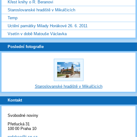
Křest knihy o R. Beranovi
Staroslovanské hradiště v Mikulčicích
Temp
Uctění památky Milady Horákové 26. 6. 2011
Vsetín v době Matouše Václavka
Poslední fotografie
Staroslovanské hradiště v Mikulčicích
Kontakt
Svobodné noviny
Přetlucká 31
100 00 Praha 10
redakce@i-sn.cz