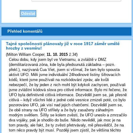
Přehled komentářů
Tajné společnosti plánovaly již v roce 1917 záměr umělé
hrozby z vesmíru!
(
Milton William Cooper
,
11. 10. 2015
1:34
)
Celou dobu, kdy jsem byl ve Vietnamu, a zvláště v DMZ
(demilitarizovaná zóna, kde byla předsunutá základna – pozn.
překl.), nazývaná Cua Viet, jsem si všímal, že tam bylo spousta
aktivit UFO. Měli jsme individuální 24hodinové listiny šifrovacích
kódů, které jsme používali na rozkódování zpráv, ale kvůli
nebezpečí, že by jeden z nich mohl být kdykoli zachycen, používali
jsme zvláštní kódová slova pro citlivé informace. Bylo mi řečeno, že
UFO byla definitivně citlivá informace. Dozvěděl jsem se, jak přesně
citlivá – když všichni lidé z jedné celé vesnice zmizeli poté, co bylo
pozorováno UFO, jak visí nad jejich chatrčemi. Dozvěděl jsem se,
že obě strany na UFO střílely a že byly zasaženy záhadným
modrým světlem. Šířily se kolem zvěsti, že UFO uneslo a zmrzačilo
dva vojáky, pak je shodilo do buše. Nikdo nevěděl, jak moc je na
tom pravdy, ale fakt, že ty zvěsti přetrvávaly, mě přesvědčil, že na
tom něco pravdy být musí. Později jsem zjistil, že většina těchto