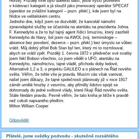
Horse). Později mně bylo uděleno další, ještě vyšší prověření
v kódovací kategorii a já sloužil jako jmenovaný operátor SPECAT
(operátor se zvláštní kategorií – pozn. překl.), kde jsem byl na
hlídce ve velitelském centru.
Jednoho dne, když jsem se dozvěděl, že kancelář námořní
zpravodajské služby se účastnila na atentátu na prezidenta Johna.
F. Kennedyho a že to byl tajný agent řídící limuzínu, který zastřelil
Kennedyho do hlavy, šel jsem na AWOL (voj. terminologie –
absence bez povolení, dezerce – pozn. překl.) bez úmyslu se vůbec
vrátit. Můj dobrý přítel Bob Stan byl ten, který mi to rozmlouval,
abych se vrátil zpět. Později 1. června 1972 v předvečer své svatby
jsem řekl Bobovi všechno, co jsem věděl o UFO, atentátu na
Kennedyho, námořnictvu, tajné vládě, příchodu doby ledové,
Alternativě 1,2 a 3, o projektu GALILEO a o plánech na Řád nového
světa. Věřím, že tohle vše je pravda. Musím vás však varovat,
našel jsem důkazy, že tajné společnosti plánovaly již v roce 1917
záměr umělé hrozby z vesmíru, aby přiměly lidstvo spojit se
dohromady do jedné světové vlády, které říkají Řád nového světa.
Stále hledám pravdu. Pevně věřím, že tato kniha je blíže k pravdě
než cokoli napsaného předtím.
Milton William Cooper
Odpovědět
Přátelé, jsme svědky podvodu - skutečně rozsáhlého