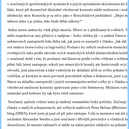
v současných společenských systémech a jejich optimálním skloubením do ž
řádu, který při dostatečně důsledné všeobecné kontrole může realizovat i ne
úřednický sbor. Kontrola je tu něco jako v Rotschildově prohlášení: „Dejte m
měnou státu a je jedno, kdo bude dělat zákony!“
Jedna nutná změna by však přijít musela. Mluví se o předčasných volbách. V 
mělo respektovat ono přísloví z nadpisu – koho chleba jíš – a změnit Ústavu v
sněmovních zastupitelů lidu třeba tak, jak jsem to naznačil v článku „Jak dál 
své stránce (www.volny.cz/ingvesely). Poslanci by nebyli souborem stranický
zvedajících ruku podle návodu svých stranických klubů (mimochodem koliduj
v současné době s tím, že poslanec má hlasovat podle svého vědomí a svědomí
přání lidí, které zastupuje, nikoli jen stranických bossů), ale funkcionáři svý
obvodů, jimi placenými a také vedenými ke skládání účtů ze svého jednání k
voličům, se kterými se musí povinně pravidelně stýkat a diskutovat, proč a jak
Názor na skladbu zastupitelů i jejich nezmanipulovatelné volby je v článku 
všeobecné možnosti kontroly správnosti práce celé Sněmovny. Možnost vzniku 
zametání pod koberec by tak bylo silně omezeno.
Současný způsob vedení státu je úměrný traumatům české politiky. Začínají 
články o malých schopnostech, ale velkých ambicích Petra Nečase (Břetislav 
blog.iDNES), které jsem já psal už při jeho nástupu. Celá ta motanice má ale je
zachránit Alexandra Vondru a jiné současné i dřívější provinilce u vládních kor
skutečnosti, že ministr zahraničí si může za státní peníze odskočit na jednání 