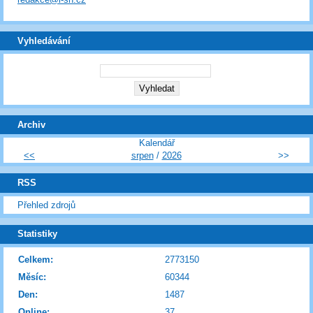
Vyhledávání
Archiv
Kalendář
<<
srpen
/
2026
>>
RSS
Přehled zdrojů
Statistiky
Celkem:
2773150
Měsíc:
60344
Den:
1487
Online:
37