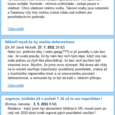
touze ovládat. Ilumináti - stínová světovláda - usiluje pouze o
vládnutí. Chce vládnout celému světu. Takové snahy jsou satanské
a Satanovy síly tmy mohou získat vládu nad světem jen
prostřednictvím podvodu.
Odpovědět
Někteří myslí,že by stačila defenestrace
(
Dr.Jiří Jaroš Nickelli
,
27. 7. 2011
18:42
)
Naše tzv. politické elity ( nebo gangy???) si již poradily o nás bez
nás. Je svatá pravda, že by nám bez nich bylo lépe, když ony nás
stále jednou za čtyři léta přesvědčují, že bez nich bychom byli
ztracené ovce. Myslím, že jsme ovce očesané. Má dcera ale vždy
na tu mizérii navrhuje staročeský osvědčený prostředek, známý již
z husitského nápravného hnutí a ze stavovského povstání -
defenestrovat, a nemuselo by to být do kalů v Jelením příkopu.
Odpovědět
urgence, kolikáte již v pořadí ? Já už to ani nepočítám !
(
Kronus Jaroslav
,
3. 5. 2011
8:54
)
Redakce - když jsem byl abonentem tištěných SN, musel jsem po
celý rok 2010 dosti tvrdě urgovat jejich pravidelné zasílání !