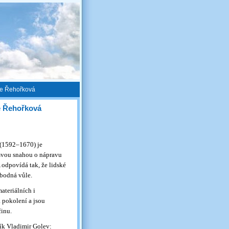
ie Řehořková
e Řehořková
(1592–1670) je
svou snahou o nápravu
 odpovídá tak, že lidské
obodná vůle.
ateriálních i
 pokolení a jsou
činu.
ník Vladimir Golev: