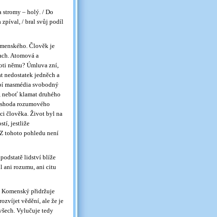
a stromy – holý. / Do
zpíval, / bral svůj podíl
Komenského. Člověk je
rach. Atomová a
roti němu? Úmluva zní,
at nedostatek jedněch a
ubí masmédia svobodný
t, neboť klamat druhého
ko shoda rozumového
ci člověka. Život byl na
tí, jestliže
 Z tohoto pohledu není
odstatě lidství blíže
l ani rozumu, ani citu
 Komenský přidržuje
ozvíjet vědění, ale že je
 všech. Vylučuje tedy