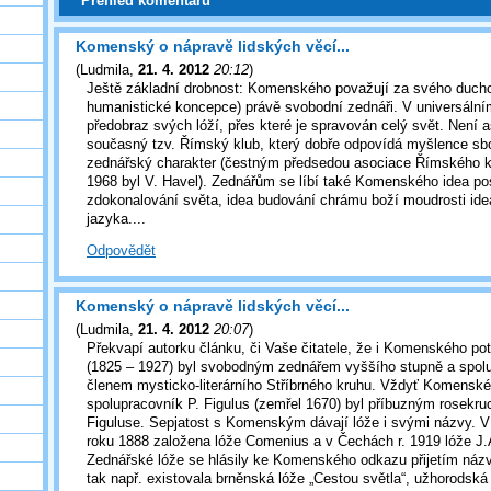
Přehled komentářů
Komenský o nápravě lidských věcí...
(
Ludmila
,
21. 4. 2012
20:12
)
Ještě základní drobnost: Komenského považují za svého ducho
humanistické koncepce) právě svobodní zednáři. V universálním
předobraz svých lóží, přes které je spravován celý svět. Není 
současný tzv. Římský klub, který dobře odpovídá myšlence sbo
zednářský charakter (čestným předsedou asociace Římského kl
1968 byl V. Havel). Zednářům se líbí také Komenského idea p
zdokonalování světa, idea budování chrámu boží moudrosti ide
jazyka....
Odpovědět
Komenský o nápravě lidských věcí...
(
Ludmila
,
21. 4. 2012
20:07
)
Překvapí autorku článku, či Vaše čitatele, že i Komenského pot
(1825 – 1927) byl svobodným zednářem vyššího stupně a spolu
členem mysticko-literárního Stříbrného kruhu. Vždyť Komenské
spolupracovník P. Figulus (zemřel 1670) byl příbuzným rosekru
Figuluse. Sepjatost s Komenským dávají lóže i svými názvy. V
roku 1888 založena lóže Comenius a v Čechách r. 1919 lóže J
Zednářské lóže se hlásily ke Komenského odkazu přijetím názv
tak např. existovala brněnská lóže „Cestou světla“, užhorodská