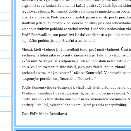
orgán má svou funkci. I v obci má každý plnit svůj úkol. Špatné skl
regulovat zákony. Komenský dobře ví o honu za majetkem, za poctam
požitky a rozkoší. Proto nazývá majetek jistou starostí, pocty práz
sladkým jedem. Za předpoklad správné politiky pokládá sebeovládán
vládnout druhým pokládá za vrchol umění. Lidé však nedovedou vlá
Proč? Poněvadž nejsou pamětlivi lidské vznešenosti a jsou tak otroc
nejnižším pudům, jsou poživační a malicherní.
Mnozí, kteří vládnou jiným, nedbají toho, proč mají vládnout. Činí t
zacházejí s lidmi jako se zvířaty. Zneužívají je. Takovíto vládci se do
kvůli nim. Setkají-li se s odporem (a lidskou podstatu nelze natrvalo
používají nejrozmanitějšího násilí, jako jsou žaláře, pouta, zbraně… „
zacházelo s rozumným tvorem?“ táže se Komenský. V odpověď na tent
nesporným porušením přirozeného řádu světa.“
Podle Komenského se dostávají k vládě lidé, kteří vládnout nemohou
Vládnout nemohou lidé slabí, zženštilí, nemající obecné vážnosti. 
chabí, neznalí vladařského umění a z něho plynoucích povinnosti. A
nechtějí lidé líní, ovládaní choutkami, které je zcela zaneprázdňují.
Doc. PhDr. Marie Řehořková