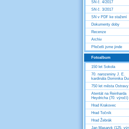
SN č. 4/2017
SN č. 3/2017
SN v PDF ke stažení
Dokumenty doby
Recenze
Archiv
Přečetli jsme jinde
Fotoalbum
150 let Sokola
70. narozeniny J. E.
kardinála Dominika D
750 let města Ostravy
Atentát na Reinharda
Heydricha (70. výročí)
Hrad Krakovec
Hrad Točník
Hrad Žebrák
Jan Masaryk (125. výr