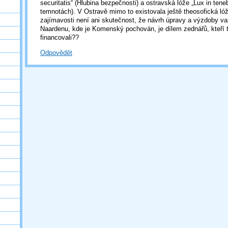
securitatis“ (Hlubina bezpečnosti) a ostravská lóže „Lux in teneb
temnotách). V Ostravě mimo to existovala ještě theosofická l
zajímavosti není ani skutečnost, že návrh úpravy a výzdoby va
Naardenu, kde je Komenský pochován, je dílem zednářů, kteří t
financovali??
Odpovědět