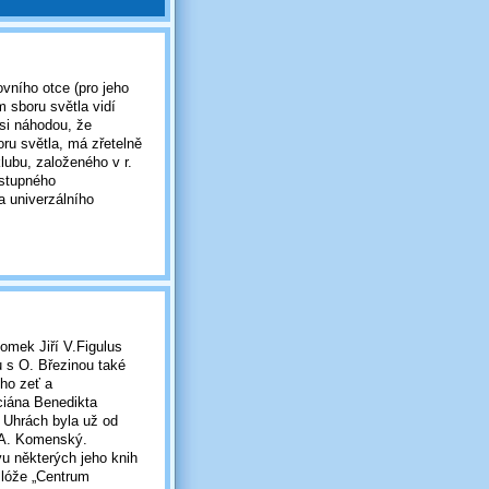
vního otce (pro jeho
 sboru světla vidí
asi náhodou, že
ru světla, má zřetelně
ubu, založeného v r.
ostupného
a univerzálního
omek Jiří V.Figulus
 s O. Březinou také
ho zeť a
ciána Benedikta
 Uhrách byla už od
.A. Komenský.
u některých jeho knih
 lóže „Centrum