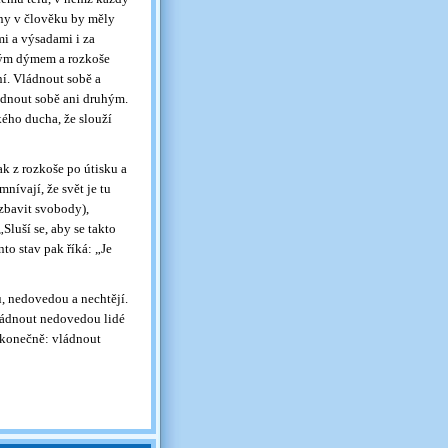
ony v člověku by měly
i a výsadami i za
dným dýmem a rozkoše
í. Vládnout sobě a
dnout sobě ani druhým.
kého ducha, že slouží
ak z rozkoše po útisku a
mnívají, že svět je tu
 zbavit svobody),
Sluší se, aby se takto
o stav pak říká: „Je
, nedovedou a nechtějí.
Vládnout nedovedou lidé
 konečně: vládnout