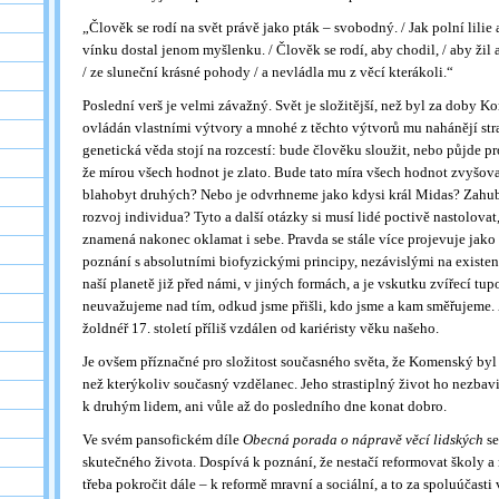
„Člověk se rodí na svět právě jako pták – svobodný. / Jak polní lilie 
vínku dostal jenom myšlenku. / Člověk se rodí, aby chodil, / aby žil a 
/ ze sluneční krásné pohody / a nevládla mu z věcí kterákoli.“
Poslední verš je velmi závažný. Svět je složitější, než byl za doby 
ovládán vlastními výtvory a mnohé z těchto výtvorů mu nahánějí st
genetická věda stojí na rozcestí: bude člověku sloužit, nebo půjde p
že mírou všech hodnot je zlato. Bude tato míra všech hodnot zvyšov
blahobyt druhých? Nebo je odvrhneme jako kdysi král Midas? Zah
rozvoj individua? Tyto a další otázky si musí lidé poctivě nastolova
znamená nakonec oklamat i sebe. Pravda se stále více projevuje ja
poznání s absolutními biofyzickými principy, nezávislými na existen
naší planetě již před námi, v jiných formách, a je vskutku zvířecí tupos
neuvažujeme nad tím, odkud jsme přišli, kdo jsme a kam směřujeme.
žoldnéř 17. století příliš vzdálen od kariéristy věku našeho.
Je ovšem příznačné pro složitost současného světa, že Komenský byl p
než kterýkoliv současný vzdělanec. Jeho strastiplný život ho nezbavi
k druhým lidem, ani vůle až do posledního dne konat dobro.
Ve svém pansofickém díle
Obecná porada o nápravě věcí lidských
se
skutečného života. Dospívá k poznání, že nestačí reformovat školy a r
třeba pokročit dále – k reformě mravní a sociální, a to za spoluúčasti