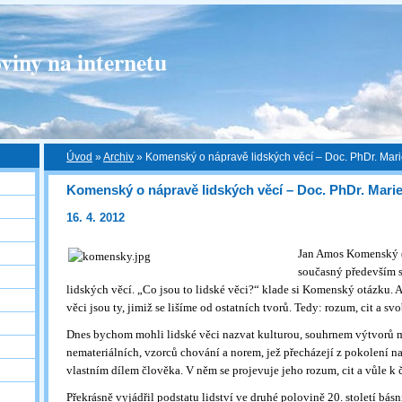
viny na internetu
Úvod
»
Archiv
»
Komenský o nápravě lidských věcí – Doc. PhDr. Mar
Komenský o nápravě lidských věcí – Doc. PhDr. Mari
16. 4. 2012
Jan Amos Komenský 
současný především 
lidských věcí. „Co jsou to lidské věci?“ klade si Komenský otázku. A
věci jsou ty, jimiž se lišíme od ostatních tvorů. Tedy: rozum, cit a sv
Dnes bychom mohli lidské věci nazvat kulturou, souhrnem výtvorů m
nemateriálních, vzorců chování a norem, jež přecházejí z pokolení na
vlastním dílem člověka. V něm se projevuje jeho rozum, cit a vůle k 
Překrásně vyjádřil podstatu lidství ve druhé polovině 20. století bás