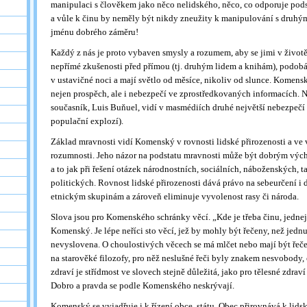
manipulaci s člověkem jako něco nelidského, něco, co odporuje podst
a vůle k činu by neměly být nikdy zneužity k manipulování s druhými
jménu dobrého záměru!
Každý z nás je proto vybaven smysly a rozumem, aby se jimi v životě 
nepřímé zkušenosti před přímou (tj. druhým lidem a knihám), podobá s
v ustavičné noci a mají světlo od měsíce, nikoliv od slunce. Komenský
nejen prospěch, ale i nebezpečí ve zprostředkovaných informacích. N
současník, Luis Buňuel, vidí v masmédiích druhé největší nebezpečí l
populační explozí).
Základ mravnosti vidí Komenský v rovnosti lidské přirozenosti a ve 
rozumnosti. Jeho názor na podstatu mravnosti může být dobrým vých
a to jak při řešení otázek národnostních, sociálních, náboženských, 
politických. Rovnost lidské přirozenosti dává právo na sebeurčení 
etnickým skupinám a zároveň eliminuje vyvolenost rasy či národa.
Slova jsou pro Komenského schránky věcí. „Kde je třeba činu, jednej,
Komenský. Je lépe neříci sto věcí, jež by mohly být řečeny, než jednu
nevyslovena. O choulostivých věcech se má mlčet nebo mají být řeč
na starověké filozofy, pro něž neslušné řeči byly znakem nesvobody, 
zdraví je střídmost ve slovech stejně důležitá, jako pro tělesné zdraví 
Dobro a pravda se podle Komenského neskrývají.
Komenský se vyjadřuje i k řízení obce, státu. Obec přirovnává k lid