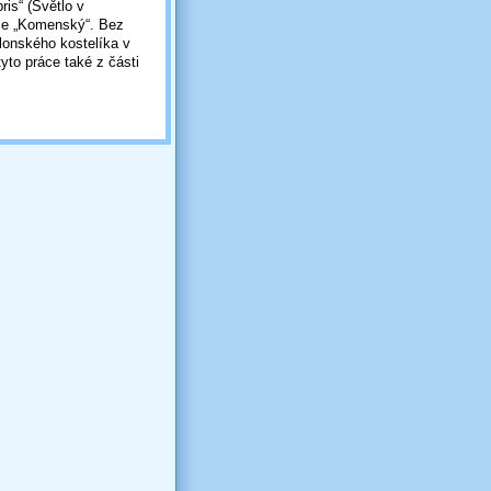
ris“ (Světlo v
óže „Komenský“. Bez
lonského kostelíka v
yto práce také z části