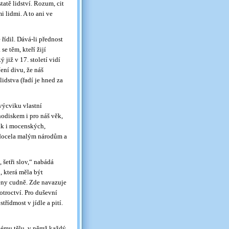
atě lidství. Rozum, cit
 lidmi. A to ani ve
řídil. Dává-li přednost
e těm, kteří žijí
 již v 17. století vidí
ení divu, že náš
idstva (řadí je hned za
výcviku vlastní
odiskem i pro náš věk,
tak i mocenských,
i docela malým národům a
 šetři slov,“ nabádá
, která měla být
eny cudně. Zde navazuje
otroctví. Pro duševní
střídmost v jídle a pití.
skému tělu, v němž každý