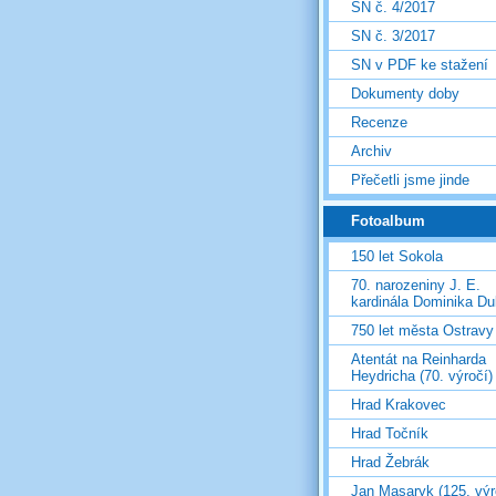
SN č. 4/2017
SN č. 3/2017
SN v PDF ke stažení
Dokumenty doby
Recenze
Archiv
Přečetli jsme jinde
Fotoalbum
150 let Sokola
70. narozeniny J. E.
kardinála Dominika D
750 let města Ostravy
Atentát na Reinharda
Heydricha (70. výročí)
Hrad Krakovec
Hrad Točník
Hrad Žebrák
Jan Masaryk (125. výr