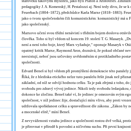
starověku takovými mysliteli, jako byli Platon a Aristoteles. Zdůrazňu
pedagogiky J. A. Komenský, H. Pestalozzi aj. Není tedy divu, že se k
Feuerbach (1804–1872), předchůdce Karla Marxe (1818–1883). Feue
jako o tvoru společenském čili komunistickém: komunistický má u 
jako společenský.
Marxovo učení svou třídní nenávistí s třídním bojem doslova otrávil
člověka. Toho si byl vědom už koncem 19. století T. G. Masaryk. „Dv
není a není toho boje, který Marx vyžaduje,“ oponuje Masaryk v Otáz
opatrný kritik Marxe, Raymond Aron, doznává, že pokud občané nevěří
neexistují, neboť jsou určovány uvědoměním si protikladného posta
společnosti.
Edvard Beneš si byl vědom při promýšlení demokracie této paralely j
Říká, že z hlediska etického nelze tuto paralelu řešit jinak než přizn
základní, od níž se odvíjí hodnota celku. Ta je pak zřejmá z toho, d
svobodu pro zdravý vývoj jedince. Nikoli tedy svobodu ledasjakou, n
dokonce ke zločinu. Beneš také ví, že jedinec je omezován svým eg
společnost, v níž jedinec žije, dostačující míru vlivu, aby proti vro
udržovala spořádanost celku a spravedlnost dle zákona. „Zákon by n
a mocenské elitě,“ míní Beneš.
Z nevyváženosti vztahu jedince a společnosti rostou dvě velká, prot
je přirovnat v přírodě k povodni a ničivému suchu. Při první krajnosti,