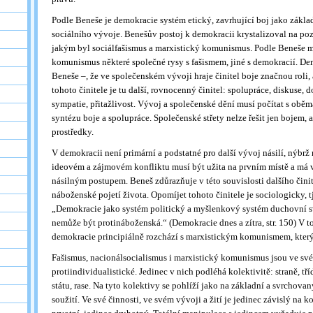
Podle Beneše je demokracie systém etický, zavrhující boj jako základ
sociálního vývoje. Benešův postoj k demokracii krystalizoval na po
jakým byl sociálfašismus a marxistický komunismus. Podle Beneše 
komunismus některé společné rysy s fašismem, jiné s demokracií. De
Beneše –, že ve společenském vývoji hraje činitel boje značnou roli, 
tohoto činitele je tu další, rovnocenný činitel: spolupráce, diskuse, 
sympatie, přitažlivost. Vývoj a společenské dění musí počítat s oběma
syntézu boje a spolupráce. Společenské střety nelze řešit jen bojem,
prostředky.
V demokracii není primární a podstatné pro další vývoj násilí, nýbrž m
ideovém a zájmovém konfliktu musí být užita na prvním místě a má 
násilným postupem. Beneš zdůrazňuje v této souvislosti dalšího činite
náboženské pojetí života. Opomíjet tohoto činitele je sociologicky, t
„Demokracie jako systém politický a myšlenkový systém duchovní s
nemůže být protináboženská.“ (Demokracie dnes a zítra, str. 150) V 
demokracie principiálně rozchází s marxistickým komunismem, který 
Fašismus, nacionálsocialismus i marxistický komunismus jsou ve své
protiindividualistické. Jedinec v nich podléhá kolektivitě: straně, tří
státu, rase. Na tyto kolektivy se pohlíží jako na základní a svrchova
soužití. Ve své činnosti, ve svém vývoji a žití je jedinec závislý na ko