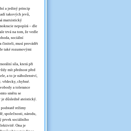
ní a jediný princip
zadí takových jevů,
má marxistický
mokracie nepopírá – dle
ale trvá na tom, že vedle
dohoda, sociální
 činiteli, musí provádět
 ale také rozumovými
orální síla, která při
vždy mít přednost před
le, a to je náboženství,
j. vědecky, chybné.
vobody a tolerance
tomto směru se
je důsledně ateistický.
 podstatě režimy
dě, společnosti, národu,
ný prvek sociálního
lektivitě. Ona je