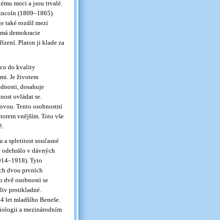
tému moci a jsou trvalé.
Lincoln (1809–1865)
je také rozdíl mezi
římá demokracie
zení. Platon ji klade za
 co do kvality
mi. Je životem
dnosti, dosahuje
ost ovládat se.
itovou. Tento osobnostní
ktorem vnějším. Toto vše
ě.
 a spletitost současné
se odehrálo v dávných
1914–1918). Tyto
ich dvou prvních
to dvě osobnosti se
liv protikladné.
4 let mladšího Beneše.
ciologii a mezinárodním