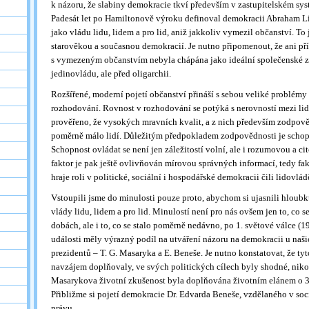
k názoru, že slabiny demokracie tkví především v zastupitelském sys
Padesát let po Hamiltonově výroku definoval demokracii Abraham 
jako vládu lidu, lidem a pro lid, aniž jakkoliv vymezil občanství. To 
starověkou a současnou demokracií. Je nutno připomenout, že ani p
s vymezeným občanstvím nebyla chápána jako ideální společenské zří
jedinovládu, ale před oligarchii.
Rozšířené, moderní pojetí občanství přináší s sebou veliké problémy
rozhodování. Rovnost v rozhodování se potýká s nerovností mezi lid
prověřeno, že vysokých mravních kvalit, a z nich především zodpově
poměrně málo lidí. Důležitým předpokladem zodpovědnosti je schopn
Schopnost ovládat se není jen záležitostí volní, ale i rozumovou a c
faktor je pak ještě ovlivňován mírovou správných informací, tedy fa
hraje roli v politické, sociální i hospodářské demokracii čili lidovlád
Vstoupili jsme do minulosti pouze proto, abychom si ujasnili hloubku
vlády lidu, lidem a pro lid. Minulostí není pro nás ovšem jen to, co 
dobách, ale i to, co se stalo poměrně nedávno, po 1. světové válce (
události měly výrazný podíl na utváření názoru na demokracii u naš
prezidentů – T. G. Masaryka a E. Beneše. Je nutno konstatovat, že ty
navzájem doplňovaly, ve svých politických cílech byly shodné, niko
Masarykova životní zkušenost byla doplňována životním elánem o 3
Přibližme si pojetí demokracie Dr. Edvarda Beneše, vzdělaného v so
právu.