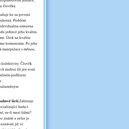
řizpůsobivost jedince,
tu člověka.
ažuje ho za prvotní
druhotná. Problém
 individualita omezena
du jedince jeho kvalita.
me. Útok na kvalitu
ckému komunismu. Po jeho
ná manipulace s měnou,
a kolektivity. Člověk
ých mohou žít jen svatí
ásilném podřízení
m
dkulturněným
ahově širší.
Zahrnuje
cializující funkci
í, ne-li mezi lidmi?
u známé a nelze je
 uznáván již ve