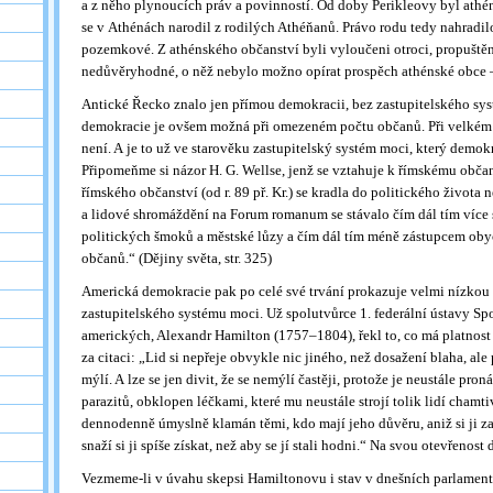
a z něho plynoucích práv a povinností. Od doby Perikleovy byl ath
se v Athénách narodil z rodilých Athéňanů. Právo rodu tedy nahradi
pozemkové. Z athénského občanství byli vyloučeni otroci, propuštěnc
nedůvěryhodné, o něž nebylo možno opírat prospěch athénské obce –
Antické Řecko znalo jen přímou demokracii, bez zastupitelského sy
demokracie je ovšem možná při omezeném počtu občanů. Při velké
není. A je to už ve starověku zastupitelský systém moci, který demok
Připomeňme si názor H. G. Wellse, jenž se vztahuje k římskému občan
římského občanství (od r. 89 př. Kr.) se kradla do politického života
a lidové shromáždění na Forum romanum se stávalo čím dál tím více
politických šmoků a městské lůzy a čím dál tím méně zástupcem oby
občanů.“ (Dějiny světa, str. 325)
Americká demokracie pak po celé své trvání prokazuje velmi nízkou 
zastupitelského systému moci. Už spolutvůrce 1. federální ústavy Sp
amerických, Alexandr Hamilton (1757–1804), řekl to, co má platnost s
za citaci: „Lid si nepřeje obvykle nic jiného, než dosažení blaha, ale 
mýlí. A lze se jen divit, že se nemýlí častěji, protože je neustále pro
parazitů, obklopen léčkami, které mu neustále strojí tolik lidí chamt
dennodenně úmyslně klamán těmi, kdo mají jeho důvěru, aniž si ji za
snaží si ji spíše získat, než aby se jí stali hodni.“ Na svou otevřenost
Vezmeme-li v úvahu skepsi Hamiltonovu i stav v dnešních parlamen