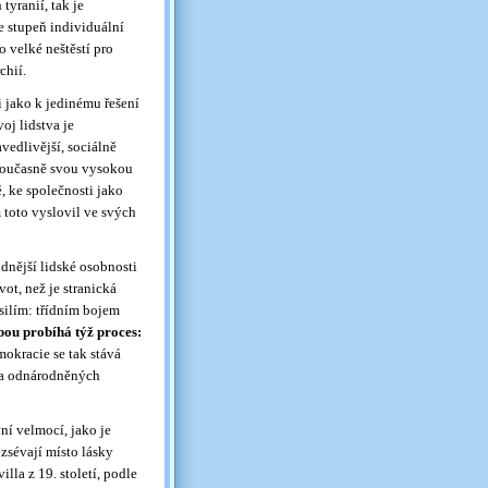
yranií, tak je
 je stupeň individuální
 velké neštěstí pro
chií.
i jako k jedinému řešení
oj lidstva je
vedlivější, sociálně
 současně svou vysokou
, ke společnosti jako
m toto vyslovil ve svých
dnější lidské osobnosti
vot, než je stranická
ásilím: třídním bojem
obou probíhá týž proces:
mokracie se tak stává
 a odnárodněných
ní velmocí, jako je
ozsévají místo lásky
lla z 19. století, podle