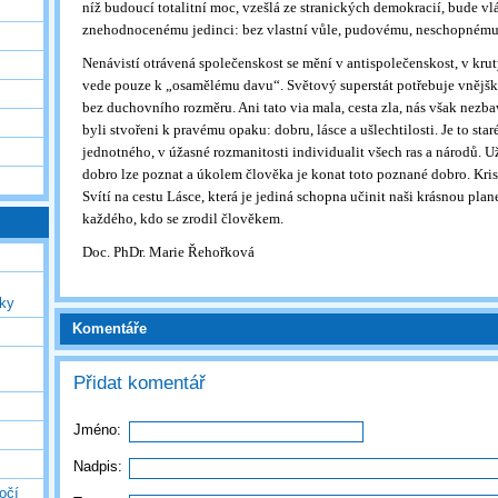
níž budoucí totalitní moc, vzešlá ze stranických demokracií, bude vl
znehodnocenému jedinci: bez vlastní vůle, pudovému, neschopnému 
Nenávistí otrávená společenskost se mění v antispolečenskost, v krut
vede pouze k „osamělému davu“. Světový superstát potřebuje vnějšk
bez duchovního rozměru. Ani tato via mala, cesta zla, nás však nezb
byli stvořeni k pravému opaku: dobru, lásce a ušlechtilosti. Je to sta
jednotného, v úžasné rozmanitosti individualit všech ras a národů. Už
dobro lze poznat a úkolem člověka je konat toto poznané dobro. Kri
Svítí na cestu Lásce, která je jediná schopna učinit naši krásnou pla
každého, kdo se zrodil člověkem.
Doc. PhDr. Marie Řehořková
uky
Komentáře
Přidat komentář
Jméno:
Nadpis:
očí