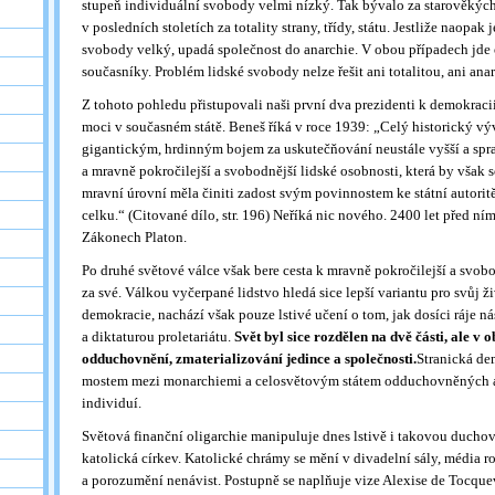
stupeň individuální svobody velmi nízký. Tak bývalo za starověkých t
v posledních stoletích za totality strany, třídy, státu. Jestliže naopak
svobody velký, upadá společnost do anarchie. V obou případech jde o
současníky. Problém lidské svobody nelze řešit ani totalitou, ani anar
Z tohoto pohledu přistupovali naši první dva prezidenti k demokraci
moci v současném státě. Beneš říká v roce 1939: „Celý historický výv
gigantickým, hrdinným bojem za uskutečňování neustále vyšší a spra
a mravně pokročilejší a svobodnější lidské osobnosti, která by však
mravní úrovní měla činiti zadost svým povinnostem ke státní autoritě
celku.“ (Citované dílo, str. 196) Neříká nic nového. 2400 let před ní
Zákonech Platon.
Po druhé světové válce však bere cesta k mravně pokročilejší a svobo
za své. Válkou vyčerpané lidstvo hledá sice lepší variantu pro svůj ži
demokracie, nachází však pouze lstivé učení o tom, jak dosíci ráje n
a diktaturou proletariátu.
Svět byl sice rozdělen na dvě části, ale v 
odduchovnění, zmaterializování jedince a společnosti.
Stranická de
mostem mezi monarchiemi a celosvětovým státem odduchovněných
individuí.
Světová finanční oligarchie manipuluje dnes lstivě i takovou duchov
katolická církev. Katolické chrámy se mění v divadelní sály, média r
a porozumění nenávist. Postupně se naplňuje vize Alexise de Tocquevi