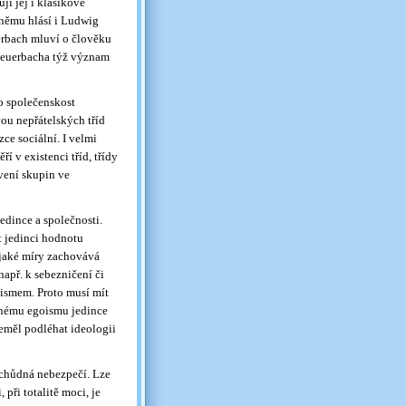
jí jej i klasikové
 němu hlásí i Ludwig
rbach mluví o člověku
Feuerbacha týž význam
o společenskost
ou nepřátelských tříd
ce sociální. I velmi
 v existenci tříd, třídy
vení skupin ve
edince a společnosti.
at jedinci hodnotu
o jaké míry zachovává
apř. k sebezničení či
oismem. Proto musí mít
zenému egoismu jedince
eměl podléhat ideologii
ichůdná nebezpečí. Lze
 při totalitě moci, je