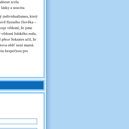
ádnout zcela
lásky a soucitu.
ý individualismus, který
ově řízeného člověka –
avuje vědomí, že jsme
ré vědomí lidského rodu,
 přece Sokrates učil, že
stova oběť není marná.
netu bezpečnou pro