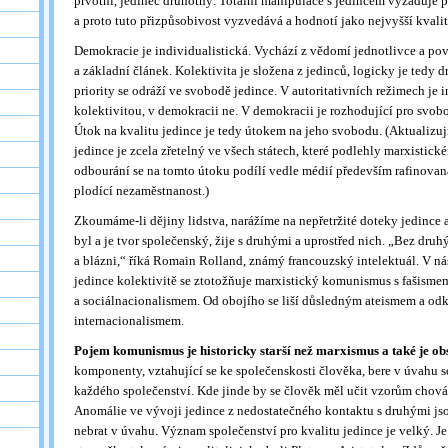
prvotní, jedinec druhotný. Totální manipulace s jedincem vyžaduje p
a proto tuto přizpůsobivost vyzvedává a hodnotí jako nejvyšší kvali
Demokracie je individualistická. Vychází z vědomí jednotlivce a pov
a základní článek. Kolektivita je složena z jedinců, logicky je tedy 
priority se odráží ve svobodě jedince. V autoritativních režimech je
kolektivitou, v demokracii ne. V demokracii je rozhodující pro svobo
Útok na kvalitu jedince je tedy útokem na jeho svobodu. (Aktualizuj
jedince je zcela zřetelný ve všech státech, které podlehly marxisti
odbourání se na tomto útoku podílí vedle médií především rafinova
plodící nezaměstnanost.)
Zkoumáme-li dějiny lidstva, narážíme na nepřetržité doteky jedince 
byl a je tvor společenský, žije s druhými a uprostřed nich. „Bez druh
a blázni,“ říká Romain Rolland, známý francouzský intelektuál. V n
jedince kolektivitě se ztotožňuje marxistický komunismus s fašisme
a sociálnacionalismem. Od obojího se liší důsledným ateismem a o
internacionalismem.
Pojem komunismus je historicky starší než marxismus a také je obs
komponenty, vztahující se ke společenskosti člověka, bere v úvahu so
každého společenství. Kde jinde by se člověk měl učit vzorům chován
Anomálie ve vývoji jedince z nedostatečného kontaktu s druhými jso
nebrat v úvahu. Význam společenství pro kvalitu jedince je velký. Je