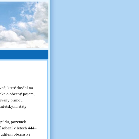
ně, které dosáhl na
 také o obecný pojem,
vovány přímou
 městskými státy
il půdu, pozemek.
působení v letech 444–
 udílení občanství