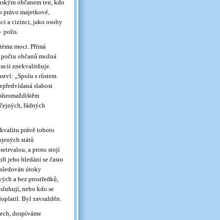
énským občanem ten, kdo
lo právo majetkové,
i a cizinci, jako osoby
 polis.
stému moci. Přímá
m počtu občanů možná
racii znekvalitňuje.
ství: „Spolu s růstem
 nepředvídaná slabost
 shromaždištěm
čejných, řádných
kvalitu právě tohoto
ojených států
etrvalou, a proto stojí
při jeho hledání se často
následován útoky
ivých a bez prostředků,
sluhují, nebo kdo se
 doplatil. Byl zavražděn.
tech, dospíváme