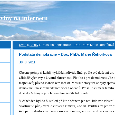
viny na internetu
Úvod
»
Archiv
»
Podstata demokracie – Doc. PhDr. Marie Řehořková
Podstata demokracie – Doc. PhDr. Marie Řehořková
30. 8. 2011
Obecné pojmy si každý vykládá individuálně, podle své duševní úrov
základě výchovy a životní zkušenosti. Platí to i pro demokracii. Jde
mající svůj původ v antickém Řecku. Městské státy řecké byly spra
demokracií na shromážděních všech občanů. Proslulosti mezi těmito
dosáhly Athény a jejich demokracie čili lidovláda.
V Athénách byl do 5. století př. Kr. občanem jen ten, kdo zde vlastn
Vlastnictví půdy vázalo člověka k místu, kde žil. Perikles, za jehož 
429 př. Kr. došlo k velikému rozkvětu města, se zasloužil i o změnu v