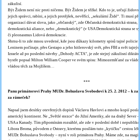
zákulisí.
Být Židem není nic proti ničemu. Být Židem je těžké. Kdo to je, určují židovs
jejich správci, rabíni, a jejich protějšek, nevěřící, „sekulární Židé“. Ti musí p
organizací dávat slova, jako „občanský“, zde Občanská demokratická strana,
demokratická aliance, nebo „demokratický“ (v USA Demokratická strana se s
či pleonasmus Lidová demokracie.
Shrnu-li to zde mnou uvedené, kde jsou důkazy kilometry spisů tajné policie
Leninem počínaje, přes Gestapo a jeho hitlerovský svět, přes FBI a svět tajný
Izraele až po poslední návrhy „Dohody ACTA“, je zde stejný zákulisní diktáto
bystře popsal Milton William Cooper ve svém spisu: Mimozemšťané za vládo
vládou těch za Mojžíšem…
***
Panu primátorovi Prahy MUDr. Bohuslavu Svobodovi k 25. 2. 2012 – k zam
za rámeček?
Napsal jsem desítky otevřených dopisů Václavu Havlovi a mnoho kopií posla
americký kontinent. Ne „Světlé stezce“ do Jižní Ameriky, ale na drahý Sever – 
USA a Kanady. Tím připomínám rozsáhlé, ale zde v poslední době i nepublikov
Libora Broma, původem z Ostravy, kterému posílám tuto „kytičku“ cestou lék
MUDr. Bohuslava Svobody – nyní v roli primátora Prahy. Máme zde, na magist