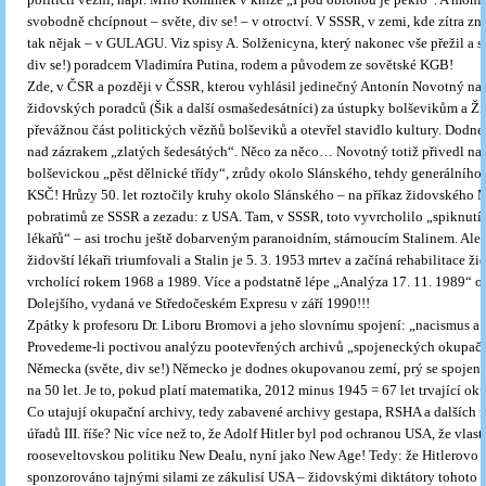
svobodně chcípnout – světe, div se! – v otroctví. V SSSR, v zemi, kde zítra z
tak nějak – v GULAGU. Viz spisy A. Solženicyna, který nakonec vše přežil a sta
div se!) poradcem Vladimíra Putina, rodem a původem ze sovětské KGB!
Zde, v ČSR a později v ČSSR, kterou vyhlásil jedinečný Antonín Novotný na
židovských poradců (Šik a další osmašedesátníci) za ústupky bolševikům a Ži
převážnou část politických vězňů bolševiků a otevřel stavidlo kultury. Dodne
nad zázrakem „zlatých šedesátých“. Něco za něco… Novotný totiž přivedl na 
bolševickou „pěst dělnické třídy“, zrůdy okolo Slánského, tehdy generálního
KSČ! Hrůzy 50. let roztočily kruhy okolo Slánského – na příkaz židovského 
pobratimů ze SSSR a zezadu: z USA. Tam, v SSSR, toto vyvrcholilo „spiknut
lékařů“ – asi trochu ještě dobarveným paranoidním, stárnoucím Stalinem. Ale
židovští lékaři triumfovali a Stalin je 5. 3. 1953 mrtev a začíná rehabilitace ži
vrcholící rokem 1968 a 1989. Více a podstatně lépe „Analýza 17. 11. 1989“ o
Dolejšího, vydaná ve Středočeském Expresu v září 1990!!!
Zpátky k profesoru Dr. Liboru Bromovi a jeho slovnímu spojení: „nacismus 
Provedeme-li poctivou analýzu pootevřených archivů „spojeneckých okupačn
Německa (světe, div se!) Německo je dodnes okupovanou zemí, prý se spojen
na 50 let. Je to, pokud platí matematika, 2012 minus 1945 = 67 let trvající ok
Co utajují okupační archivy, tedy zabavené archivy gestapa, RSHA a dalších 
úřadů III. říše? Nic více než to, že Adolf Hitler byl pod ochranou USA, že vlast
rooseveltovskou politiku New Dealu, nyní jako New Age! Tedy: že Hitlerovo 
sponzorováno tajnými silami ze zákulisí USA – židovskými diktátory tohoto 