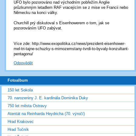
UFO bylo pozorováno nad východním pobřežím Anglie
průzkumným letadlem RAF vracejícím se z mise ve Francii nebo
Německu na konci války.
Churchill prý diskutoval s Eisenhowerem o tom, jak se
pozorováním UFO zabývat.
Více zde: http://www.exopolitika.cz/news/prezident-eisenhower-
mel-tri-tajne-schuzky-s-mimozemstany-tvrdi-to-byvaly-konzultant-
pentagonu/
Odpovědět
Fotoalbum
150 let Sokola
70. narozeniny J. E. kardinála Dominika Duky
750 let města Ostravy
Atentát na Reinharda Heydricha (70. výročí)
Hrad Krakovec
Hrad Točník