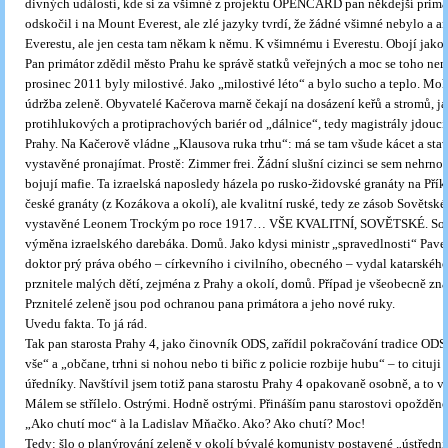
divných událostí, kde si za všimné z projektu OPENCARD pan někdejší primá
odskočil i na Mount Everest, ale zlé jazyky tvrdí, že žádné všimné nebylo a a
Everestu, ale jen cesta tam někam k němu. K všimnému i Everestu. Obojí jak
Pan primátor zdědil město Prahu ke správě statků veřejných a moc se toho nem
prosinec 2011 byly milostivé. Jako „milostivé léto“ a bylo sucho a teplo. Moh
údržba zeleně. Obyvatelé Kačerova marně čekají na dosázení keřů a stromů, j
protihlukových a protiprachových bariér od „dálnice“, tedy magistrály jdoucí
Prahy. Na Kačerově vládne „Klausova ruka trhu“: má se tam všude kácet a stav
vystavěné pronajímat. Prostě: Zimmer frei. Žádní slušní cizinci se sem nehrnou
bojují mafie. Ta izraelská naposledy házela po rusko-židovské granáty na Pří
české granáty (z Kozákova a okolí), ale kvalitní ruské, tedy ze zásob Sovětské
vystavěné Leonem Trockým po roce 1917… VŠE KVALITNÍ, SOVĚTSKÉ. Soud
výměna izraelského darebáka. Domů. Jako kdysi ministr „spravedlnosti“ Pave
doktor prý práva obého – církevního i civilního, obecného – vydal katarského
prznitele malých dětí, zejména z Prahy a okolí, domů. Případ je všeobecně 
Prznitelé zeleně jsou pod ochranou pana primátora a jeho nové ruky.
Uvedu fakta. To já rád.
Tak pan starosta Prahy 4, jako činovník ODS, zařídil pokračování tradice ODS
vše“ a „občane, trhni si nohou nebo ti biřic z policie rozbije hubu“ – to cituji
úředníky. Navštívil jsem totiž pana starostu Prahy 4 opakovaně osobně, a to v 
Málem se střílelo. Ostrými. Hodně ostrými. Přináším panu starostovi opožděno
„Ako chutí moc“ à la Ladislav Mňačko. Ako? Ako chutí? Moc!
Tedy: šlo o planýrování zeleně v okolí bývalé komunisty postavené „ústřední