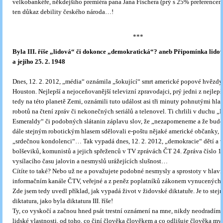
velkobankéře, někdejšího premiéra pana Jana Fischera (prý s 25% preferencemi
ten důkaz debility českého národa…!
***
Byla III. říše „lidová“ či dokonce „demokratická“? aneb Připomínka lido
a jejího 25. 2. 1948
Dnes, 12. 2. 2012, „média“ oznámila „šokující“ smrt americké popové hvězd
Houston. Nejlepší a nejoceňovanější televizní zpravodajci, prý jedni z nejlepší
tedy na této planetě Zemi, oznámili tuto událost asi tři minuty pohnutými hla
robotů na čtení zpráv či nekonečných seriálů a telenovel. Ti chrlili v duchu „
Esmeraldy“ či podobných slátanin záplavu slov, že „nezapomeneme a že bude 
dále stejným robotickým hlasem sdělovali e-poštu nějaké americké občanky, ž
„srdečnou kondolenci“… Tak vypadá dnes, 12. 2. 2012, „demokracie“ dětí a
bolševiků, komunistů a jejich spřeženců v TV zprávách ČT 24. Zpráva číslo 1
vysílacího času jalovin a nesmyslů urážejících slušnost…
Cítíte to také? Nebo už ne a považujete podobné nesmysly a sprostoty v hlav
informačním kanále ČTV, veřejné a z peněz poplatníků zákonem vynucených,
Zde jsem tedy uvedl příklad, jak vypadá život v židovské diktatuře. Je to stej
diktatura, jako byla diktatura III. říše!
Ty, co vyskočí a začnou hned psát trestní oznámení na mne, nikdy neodradím 
lidské vlastnosti, od toho, co činí člověka člověkem a co odlišuje člověka mys