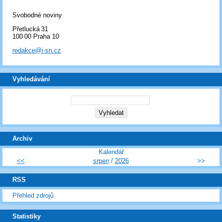
Svobodné noviny
Přetlucká 31
100 00 Praha 10
redakce@i-sn.cz
Vyhledávání
Archiv
Kalendář
<<
srpen
/
2026
>>
RSS
Přehled zdrojů
Statistiky