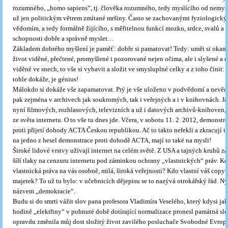
rozumného, „homo sapiens“, tj. člověka rozumného, tedy myslícího od nemysl
už jen politickým větrem zmítané mršiny. Často se zachovanými fyziologick
vědomím, a tedy formálně žijícího, s měřitelnou funkcí mozku, srdce, svalů a
schopnosti dobře a správně myslet…
Základem dobrého myšlení je paměť: dobře si pamatovat! Tedy: umět si okamž
život viděné, přečtené, promyšlené i pozorované nejen očima, ale i slyšené a cí
viděné ve snech, to vše si vybavit a složit ve smysluplné celky a z toho činit:
tohle dokáže, je génius!
Málokdo si dokáže vše zapamatovat. Prý je vše uloženo v podvědomí a nevě
pak zejména v archivech jak soukromých, tak i veřejných a i v knihovnách. Ja
nyní filmových, rozhlasových, televizních a už i datových archivů-knihoven,
ze světa internetu. O to vše tu dnes jde. Včera, v sobotu 11. 2. 2012, demonstr
proti přijetí dohody ACTA Českou republikou. Ač to takto neřekli a zkracují t
na jedno z hesel demonstrace proti dohodě ACTA, mají to také na mysli!
Široké lidové vrstvy užívají internet na celém světě. Z USA a tajných kruhů z
šíří tlaky na cenzuru internetu pod záminkou ochrany „vlastnických“ práv. K
vlastnická práva na vás osobně, milá, široká veřejnosti? Kdo vlastní váš copyr
majetek? To už tu bylo: v učebnicích dějepisu se to nazývá otrokářský řád. N
názvem „demokracie“.
Budu si do smrti vážit slov pana profesora Vladimíra Veselého, který kdysi jak
hodině „elektřiny“ v pohnuté době dotírající normalizace pronesl památná slo
opravdu změnila můj dost složitý život zavilého posluchače Svobodné Evrop