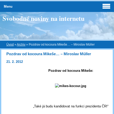
Menu
Svobodné noviny na internetu
Úvod
»
Archiv
»
Pozdrav od kocoura Mikeše… – Miroslav Müller
Pozdrav od kocoura Mikeše… – Miroslav Müller
21. 2. 2012
Pozdrav od kocoura Mikeše:
„Také já budu kandidovat na funkci prezidenta ČR!“