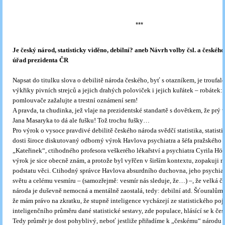
***
Je český národ, statisticky viděno, debilní? aneb Návrh volby čsl. a českého 
úřad prezidenta ČR
Napsat do titulku slova o debilitě národa českého, byť s otazníkem, je troufalo
výkřiky pivních strejců a jejich drahých poloviček i jejich kuřátek – robátek:
pomlouvače zažalujte a trestní oznámení sem!
A pravda, ta chudinka, jež vlaje na prezidentské standartě s dovětkem, že prý 
Jana Masaryka to dá ale fušku! Tož trochu fušky…
Pro výrok o vysoce pravdivé debilitě českého národa svědčí statistika, statisti
dosti široce diskutovaný odborný výrok Havlova psychiatra a šéfa pražského 
„Kateřinek“, ctihodného profesora veškerého lékařství a psychiatra Cyrila Hös
výrok je sice obecně znám, a protože byl vyřčen v širším kontextu, zopakuji 
podstatu věci. Ctihodný správce Havlova absurdního duchovna, jeho psychiat
světu a celému vesmíru – (samozřejmě: vesmír nás sleduje, že…) –, že velká č
národa je duševně nemocná a mentálně zaostalá, tedy: debilní atd. Šťouralům
že mám právo na zkratku, že stupně inteligence vycházejí ze statistického po
inteligenčního průměru dané statistické sestavy, zde populace, hlásící se k 
Tedy průměr je dost pohyblivý, neboť jestliže přiřadíme k „českému“ národu i