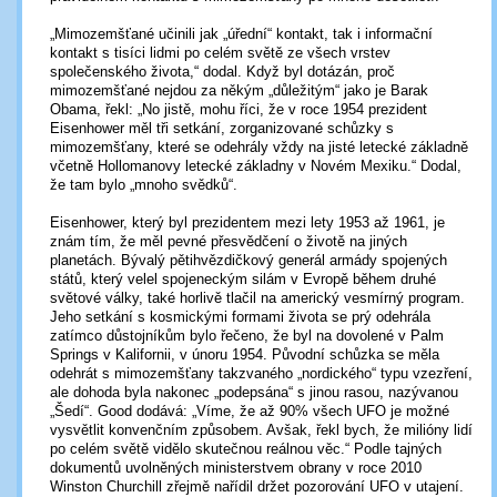
„Mimozemšťané učinili jak „úřední“ kontakt, tak i informační
kontakt s tisíci lidmi po celém světě ze všech vrstev
společenského života,“ dodal. Když byl dotázán, proč
mimozemšťané nejdou za někým „důležitým“ jako je Barak
Obama, řekl: „No jistě, mohu říci, že v roce 1954 prezident
Eisenhower měl tři setkání, zorganizované schůzky s
mimozemšťany, které se odehrály vždy na jisté letecké základně
včetně Hollomanovy letecké základny v Novém Mexiku.“ Dodal,
že tam bylo „mnoho svědků“.
Eisenhower, který byl prezidentem mezi lety 1953 až 1961, je
znám tím, že měl pevné přesvědčení o životě na jiných
planetách. Bývalý pětihvězdičkový generál armády spojených
států, který velel spojeneckým silám v Evropě během druhé
světové války, také horlivě tlačil na americký vesmírný program.
Jeho setkání s kosmickými formami života se prý odehrála
zatímco důstojníkům bylo řečeno, že byl na dovolené v Palm
Springs v Kalifornii, v únoru 1954. Původní schůzka se měla
odehrát s mimozemšťany takzvaného „nordického“ typu vzezření,
ale dohoda byla nakonec „podepsána“ s jinou rasou, nazývanou
„Šedí“. Good dodává: „Víme, že až 90% všech UFO je možné
vysvětlit konvenčním způsobem. Avšak, řekl bych, že milióny lidí
po celém světě vidělo skutečnou reálnou věc.“ Podle tajných
dokumentů uvolněných ministerstvem obrany v roce 2010
Winston Churchill zřejmě nařídil držet pozorování UFO v utajení.