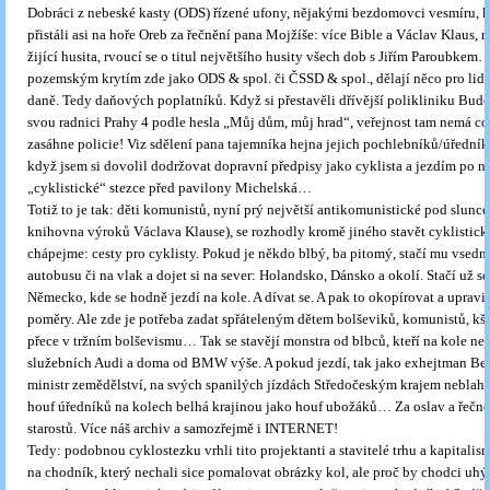
Dobráci z nebeské kasty (ODS) řízené ufony, nějakými bezdomovci vesmíru, 
přistáli asi na hoře Oreb za řečnění pana Mojžíše: více Bible a Václav Klaus, n
žijící husita, rvoucí se o titul největšího husity všech dob s Jiřím Paroubkem
pozemským krytím zde jako ODS & spol. či ČSSD & spol., dělají něco pro lidi.
daně. Tedy daňových poplatníků. Když si přestavěli dřívější polikliniku Bud
svou radnici Prahy 4 podle hesla „Můj dům, můj hrad“, veřejnost tam nemá co
zasáhne policie! Viz sdělení pana tajemníka hejna jejich pochlebníků/úředníků
když jsem si dovolil dodržovat dopravní předpisy jako cyklista a jezdím po n
„cyklistické“ stezce před pavilony Michelská…
Totiž to je tak: děti komunistů, nyní prý největší antikomunistické pod slunc
knihovna výroků Václava Klause), se rozhodly kromě jiného stavět cyklistické
chápejme: cesty pro cyklisty. Pokud je někdo blbý, ba pitomý, stačí mu vsedn
autobusu či na vlak a dojet si na sever: Holandsko, Dánsko a okolí. Stačí už s
Německo, kde se hodně jezdí na kole. A dívat se. A pak to okopírovat a upravit
poměry. Ale zde je potřeba zadat spřáteleným dětem bolševiků, komunistů, kše
přece v tržním bolševismu… Tak se stavějí monstra od blbců, kteří na kole nej
služebních Audi a doma od BMW výše. A pokud jezdí, tak jako exhejtman Ben
ministr zemědělství, na svých spanilých jízdách Středočeským krajem neblahé
houf úředníků na kolech belhá krajinou jako houf ubožáků… Za oslav a řečn
starostů. Více náš archiv a samozřejmě i INTERNET!
Tedy: podobnou cyklostezku vrhli tito projektanti a stavitelé trhu a kapitali
na chodník, který nechali sice pomalovat obrázky kol, ale proč by chodci uh