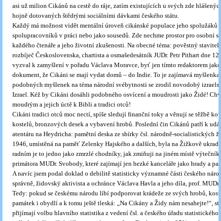
asi už milion Cikánů na cestě do ráje, zatím existujících u svých zde hlášený
hojně dotovaných štědrými sociálními dávkami českého státu.
Každý má možnost vidět mentální úroveň cikánské populace jeho spolužáků v
spolupracovníků v práci nebo jako sousedů. Zde nechme prostor pro osobní s
každého čtenáře a jeho životní zkušenosti. Na obecné téma: pověstný stavite
rozbíječ Československa, chartista a osmašedesátník JUDr. Petr Pithart dne 12.
vyzval k zamyšlení v pořadu Václava Moravce, byť jen tímto redaktorem jak
dokument, že Cikáni se mají vydat domů – do Indie. To je zajímavá myšlenka,
podobných myšlenek na téma národní svébytnosti se zrodil novodobý izraelsk
Izrael. Kéž by Cikáni dosáhli podobného osvícení a moudrosti jako Židé! Ch
moudrým a jejich úctě k Bibli a tradici otců!
Cikáni tradici otců moc nectí, spíše sledují finanční toky a věnují se těžbě k
kostelů, bronzových desek a vybavení hrobů. Poslední čin Cikánů patří k ud
atentátu na Heydricha: pamětní deska ze sbírky čsl. národně-socialistických že
1946, umístěná na paměť Zelenky Hajského a dalších, byla na Žižkově ukrade
radním je to jedno jako zmrzlé chodníky, jak zmiňuji na jiném místě výteční
primátora MUDr. Svobody, které zajímají jen hezké kanceláře jako hrady a p
A navíc jsem podal doklad o debilitě statisticky významné části českého národa
správně, židovský aktivista a ochránce Václava Havla a jeho díla, prof. MUDr.
Tedy: pokud se českému národu líbí podporovat krádeže ze svých hrobů, koste
památek i obydlí a k tomu ještě tleská: „Na Cikány a Židy nám nesahejte!“, st
přijímají volbu hlavního statistika z vedení čsl. a českého úřadu statistického