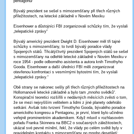
pentagonu/
Bývalý prezident se sešel s mimozemšťany při třech různých
příležitostech, na letecké základně v Novém Mexiku
Eisenhower a důstojníci FBI zorganizovali schůzky tím, že vyslali
„telepatické zprávy“
Bývalý americký prezident Dwight D. Eisenhower měl tři tajné
schůzky s mimozemšťany, to tvrdí bývalý poradce vlády
Spojených států. Třicátýčtvrtý prezident Spojených států se sešel
s mimozemšťany na odlehlé letecké základně v Novém Mexiku v
roce 1954 - podle odborného asistenta a autora knih Timothyho
Gooda. Eisenhower a další úředníci FBI měli zorganizovat
otevřenou konfrontaci s vesmírnými bytostmi tím, že vyslali
„telepatické zprávy.“
Obě strany se nakonec sešly při třech různých příležitostech na
Hollomanově letecké základně a bylo tam „mnoho svědků“.
Konspirační teoretici rozšířili v nedávných měsících zvěsti o tom,
že se mezi nejvyšším velitelem a lidmi z jiné planety odehrálo
setkání. Avšak toto tvrzení Timothyho Gooda, bývalého poradce
amerického kongresu a Pentagonu, je první, které bylo učiněno
veřejně prominentním akademikem. Když mluvil v rozhlasovém
pořadu Franka Skinnera na BBC2 o současných záležitostech,
ukázal své pevné mínění, řekl, že vlády po celém světě byly v
pravidelném kontaktu s mimozemšťany po mnoho desetiletí: