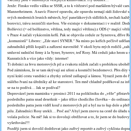
Jenže: Finsko vedlo válku se SSSR, a to k vítězství pod maršálem bývalé cars
Mannerheimem. A navíc Finové opravdu, ale opravdu nemají rádi židovské so
svých moderních lesních městech, byť panelákových sídlištích, nechali každ
borovici, trávu nezničili stavbou. Vše existuje v dokumentaci i v realitě. Dodn
Bolševici (= od bolšinstvo, většina, tedy mající většinu) z ODS (= mající většin
v Praze 4 začali vykácením keřů. Pak se objevila cedule ze Synerova, dříve Re
„komunistů“ Liberec: „Zde staví SYNER.“ Na místo po keřích pečlivě udělan
zahradníků přišli kopáči a zařízení staveniště. V okolí bytu mých rodičů „zah
smluvní radniční firmy à la Syner, Synerov, teď Rosy. Má ceduli jako hrom u s
Kunraticích a více jako vždy: internet!
Ti dobráci za řevu motorových pil a cvakotu nůžek začali s probírkou ubohéh
Pod záminkou, že se tam skrývají asi ufoni a kosmičtí bezdomovci. Přes díry v
nyní krátí cestu vandráci a zbytky zeleně zašlapují a lámou. Vyrazil jsem do řv
stálého řvaní na úředníky až ke starostovi. Ten mně chladně poděkoval za info
se na to podívá… Jak se podíval?
Doprovázel jsem maminku v prosinci 2011 na polikliniku do „věže“ přístavb
posledního patra snad desetkrát – jako těžce chodícího člověka – do ordinace
posledního patra jsem viděl kouř z motorových pil a byl na to šup dole a pře
pilu. Zahradníci Rosy utekli… Proč asi? A byl jsem znovu na cestě do úřadu sta
volala policie. Na mě! Jak si to dovoluji obtěžovat a to, že jsem se do budovy
vyšetřování!!!
Později jsem si dovolil dodržovat jako zuřivý reportér a zuřivý cyklista dopra