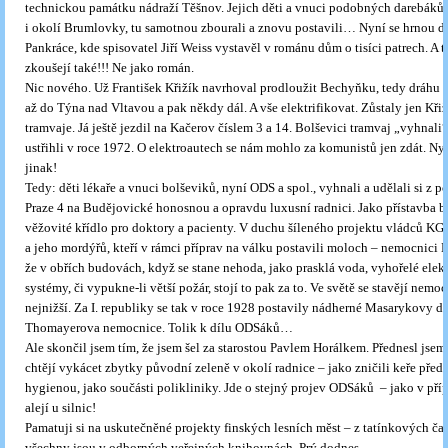
technickou památku nádraží Těšnov. Jejich děti a vnuci podobných darebáků 
i okolí Brumlovky, tu samotnou zbourali a znovu postavili… Nyní se hrnou d
Pankráce, kde spisovatel Jiří Weiss vystavěl v románu dům o tisíci patrech. A t
zkoušejí také!!! Ne jako román.
Nic nového. Už František Křižík navrhoval prodloužit Bechyňku, tedy dráhu
až do Týna nad Vltavou a pak někdy dál. A vše elektrifikovat. Zůstaly jen Kři
tramvaje. Já ještě jezdil na Kačerov číslem 3 a 14. Bolševici tramvaj „vyhnali
ustřihli v roce 1972. O elektroautech se nám mohlo za komunistů jen zdát. Nyn
jinak!
Tedy: děti lékaře a vnuci bolševiků, nyní ODS a spol., vyhnali a udělali si z p
Praze 4 na Budějovické honosnou a opravdu luxusní radnici. Jako přístavba 
věžovité křídlo pro doktory a pacienty. V duchu šíleného projektu vládců KG
a jeho mordýřů, kteří v rámci příprav na válku postavili moloch – nemocnici M
že v obřích budovách, když se stane nehoda, jako prasklá voda, vyhořelé elekt
systémy, či vypukne-li větší požár, stojí to pak za to. Ve světě se stavějí nemo
nejnižší. Za I. republiky se tak v roce 1928 postavily nádherné Masarykovy 
Thomayerova nemocnice. Tolik k dílu ODSáků…
Ale skončil jsem tím, že jsem šel za starostou Pavlem Horálkem. Přednesl jsem
chtějí vykácet zbytky původní zeleně v okolí radnice – jako zničili keře před
hygienou, jako součásti polikliniky. Jde o stejný projev ODSáků – jako v pří
alejí u silnic!
Pamatuji si na uskutečněné projekty finských lesních měst – z tatínkových ča
všechny jsou v odborných veřejných knihovnách. Prý dodnes…