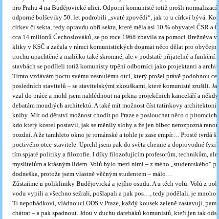
pro Prahu 4 na Budějovické ulici. Odporní komunisté totiž prošli normalizací
odporné bolševiky 50. let podrobili „svaté zpovědi“, jak to u církví bývá. Ko
církev či sekta, tedy opravdu obří sekta, které měla asi 10 % obyvatel ČSR a 
cca 14 milionů Čechoslováků, se po roce 1968 zbavila za pomoci Brežněva v
kliky v KSČ a začala v rámci komunistických dogmat něco dělat pro obyčejné 
trochu upachtěné a maličko také skromné, ale v podstatě přijatelné a funkční
stavbách se podíleli totiž komunisty trpění odborníci jako projektanti a archit
Tímto vzdávám poctu svému zesnulému otci, který prošel právě podobnou ce
posledních stavitelů – se stavitelskými zkouškami, které komunisté zrušili. J
vzal do práce a mohl jsem nahlédnout na prkna projekčních kanceláří a někdy
debatám moudrých architektů. A také mít možnost číst tatínkovy architektoni
knihy. Mít od dětství možnost chodit po Praze a poslouchat něco o pitomcích, 
kdo který kostel postavil, jak se měnily slohy a že jen blbec nerozpozná rano
pozdní. A že tamhleto okno je románské a tohle je zase empír… Prostě tvrdá š
poctivého otce-stavitele. Uprchl jsem pak do světa chemie a doprovodné fyziky,
tím spjaté politiky a filozofie. I díky filozofujícím profesorům, technikům, ale
myslitelům a krásným lidem. Volů bylo mezi nimi – z mého „studentského“ poh
dodneška, protože jsem vlastně věčným studentem – málo…
Zůstaňme u polikliniky Budějovická a jejího osudu. A u těch volů. Volů z poh
vodu vypili a všechno sežrali, pošlapali a pak pos…, tedy podělali, je mnoho
Ti nepohádkoví, vládnoucí ODS v Praze, každý kousek zeleně zastavuji, pam
chátrat – a pak spadnout. Jdou v duchu darebáků komunistů, kteří jen tak odstř