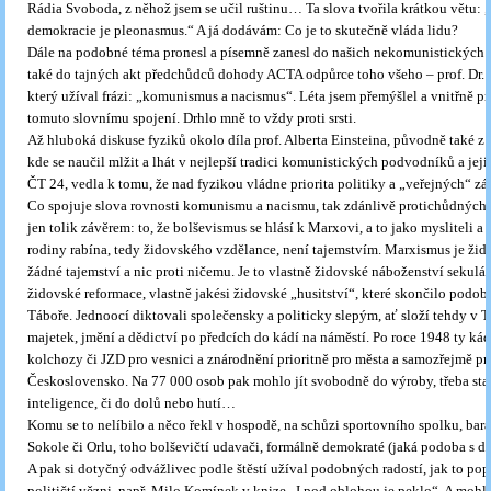
Rádia Svoboda, z něhož jsem se učil ruštinu… Ta slova tvořila krátkou větu: 
demokracie je pleonasmus.“ A já dodávám: Co je to skutečně vláda lidu?
Dále na podobné téma pronesl a písemně zanesl do našich nekomunistických a
také do tajných akt předchůdců dohody ACTA odpůrce toho všeho – prof. Dr.
který užíval frázi: „komunismus a nacismus“. Léta jsem přemýšlel a vnitřně pr
tomuto slovnímu spojení. Drhlo mně to vždy proti srsti.
Až hluboká diskuse fyziků okolo díla prof. Alberta Einsteina, původně také z 
kde se naučil mlžit a lhát v nejlepší tradici komunistických podvodníků a jeji
ČT 24, vedla k tomu, že nad fyzikou vládne priorita politiky a „veřejných“ z
Co spojuje slova rovnosti komunismu a nacismu, tak zdánlivě protichůdných
jen tolik závěrem: to, že bolševismus se hlásí k Marxovi, a to jako mysliteli a 
rodiny rabína, tedy židovského vzdělance, není tajemstvím. Marxismus je žid
žádné tajemství a nic proti ničemu. Je to vlastně židovské náboženství sekulá
židovské reformace, vlastně jakési židovské „husitství“, které skončilo podob
Táboře. Jednoocí diktovali společensky a politicky slepým, ať složí tehdy v 
majetek, jmění a dědictví po předcích do kádí na náměstí. Po roce 1948 ty kád
kolchozy či JZD pro vesnici a znárodnění prioritně pro města a samozřejmě pr
Československo. Na 77 000 osob pak mohlo jít svobodně do výroby, třeba sta
inteligence, či do dolů nebo hutí…
Komu se to nelíbilo a něco řekl v hospodě, na schůzi sportovního spolku, bar
Sokole či Orlu, toho bolševičtí udavači, formálně demokraté (jaká podoba s d
A pak si dotyčný odvážlivec podle štěstí užíval podobných radostí, jak to po
političtí vězni, např. Milo Komínek v knize „I pod oblohou je peklo“. A mohl