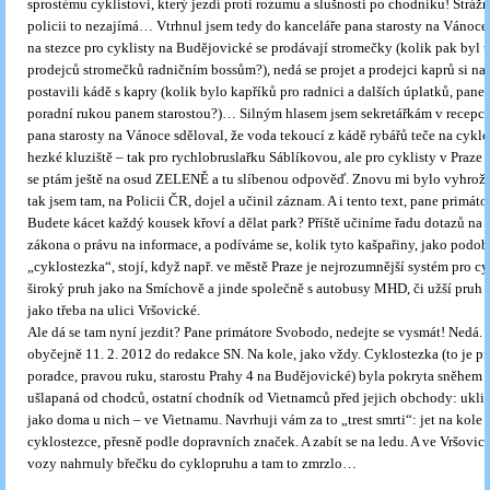
sprostému cyklistovi, který jezdí proti rozumu a slušnosti po chodníku! Strážn
policii to nezajímá… Vtrhnul jsem tedy do kanceláře pana starosty na Vánoce 
na stezce pro cyklisty na Budějovické se prodávají stromečky (kolik pak byl 
prodejců stromečků radničním bossům?), nedá se projet a prodejci kaprů si na
postavili kádě s kapry (kolik bylo kapříků pro radnici a dalších úplatků, pane 
poradní rukou panem starostou?)… Silným hlasem jsem sekretářkám v recepci
pana starosty na Vánoce sděloval, že voda tekoucí z kádě rybářů teče na cyklo
hezké kluziště – tak pro rychlobruslařku Sáblíkovou, ale pro cyklisty v Praze
se ptám ještě na osud ZELENĚ a tu slíbenou odpověď. Znovu mi bylo vyhrožo
tak jsem tam, na Policii ČR, dojel a učinil záznam. A i tento text, pane primáto
Budete kácet každý kousek křoví a dělat park? Příště učiníme řadu dotazů na 
zákona o právu na informace, a podíváme se, kolik tyto kašpařiny, jako podo
„cyklostezka“, stojí, když např. ve městě Praze je nejrozumnější systém pro c
široký pruh jako na Smíchově a jinde společně s autobusy MHD, či užší pruh 
jako třeba na ulici Vršovické.
Ale dá se tam nyní jezdit? Pane primátore Svobodo, nedejte se vysmát! Nedá. 
obyčejně 11. 2. 2012 do redakce SN. Na kole, jako vždy. Cyklostezka (to je p
poradce, pravou ruku, starostu Prahy 4 na Budějovické) byla pokryta sněhem 
ušlapaná od chodců, ostatní chodník od Vietnamců před jejich obchody: ukl
jako doma u nich – ve Vietnamu. Navrhuji vám za to „trest smrti“: jet na kole 
cyklostezce, přesně podle dopravních značek. A zabít se na ledu. A ve Vršovic
vozy nahrnuly břečku do cyklopruhu a tam to zmrzlo…