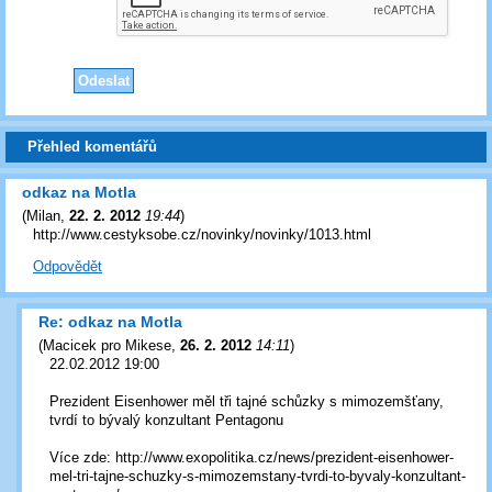
Přehled komentářů
odkaz na Motla
(
Milan
,
22. 2. 2012
19:44
)
http://www.cestyksobe.cz/novinky/novinky/1013.html
Odpovědět
Re: odkaz na Motla
(
Macicek pro Mikese
,
26. 2. 2012
14:11
)
22.02.2012 19:00
Prezident Eisenhower měl tři tajné schůzky s mimozemšťany,
tvrdí to bývalý konzultant Pentagonu
Více zde: http://www.exopolitika.cz/news/prezident-eisenhower-
mel-tri-tajne-schuzky-s-mimozemstany-tvrdi-to-byvaly-konzultant-