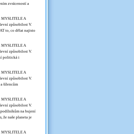
ním zvráceností a
VÉ MYSLITELE A
evní způsobilost V.
 to, co dělat najisto
VÉ MYSLITELE A
evní způsobilost V.
 politická i
VÉ MYSLITELE A
evní způsobilost V.
 a šílencům
VÉ MYSLITELE A
evní způsobilost V.
podílníkům na bujení
m, že naše planeta je
VÉ MYSLITELE A