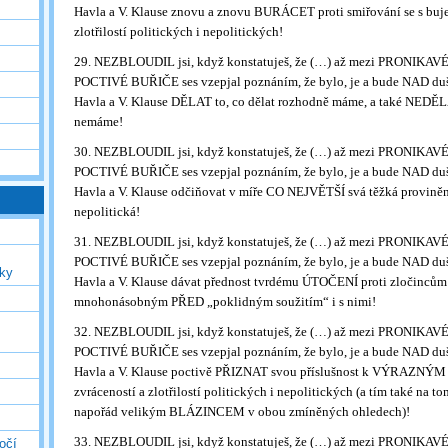
Havla a V. Klause znovu a znovu BURÁCET proti smiřování se s buje
zlotřilostí politických i nepolitických!
29. NEZBLOUDIL jsi, když konstatuješ, že (…) až mezi PRONIKA
POCTIVÉ BUŘIČE ses vzepjal poznáním, že bylo, je a bude NAD duš
Havla a V. Klause DĚLAT to, co dělat rozhodně máme, a také NEDĚLAT
nemáme!
30. NEZBLOUDIL jsi, když konstatuješ, že (…) až mezi PRONIKA
POCTIVÉ BUŘIČE ses vzepjal poznáním, že bylo, je a bude NAD duš
Havla a V. Klause odčiňovat v míře CO NEJVĚTŠÍ svá těžká provinění
nepolitická!
31. NEZBLOUDIL jsi, když konstatuješ, že (…) až mezi PRONIKA
POCTIVÉ BUŘIČE ses vzepjal poznáním, že bylo, je a bude NAD duš
uky
Havla a V. Klause dávat přednost tvrdému ÚTOČENÍ proti zločincům
mnohonásobným PŘED „poklidným soužitím“ i s nimi!
32. NEZBLOUDIL jsi, když konstatuješ, že (…) až mezi PRONIKA
POCTIVÉ BUŘIČE ses vzepjal poznáním, že bylo, je a bude NAD duš
Havla a V. Klause poctivě PŘIZNAT svou příslušnost k VÝRAZNÝM 
zvráceností a zlotřilostí politických i nepolitických (a tím také na to
napořád velikým BLÁZINCEM v obou zmíněných ohledech)!
33. NEZBLOUDIL jsi, když konstatuješ, že (…) až mezi PRONIKA
očí