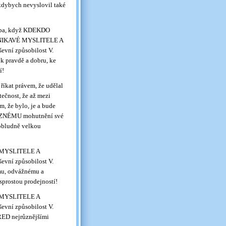
dybych nevyslovil také
anba, když KDEKDO
 PRONIKAVÉ MYSLITELE A
evní způsobilost V.
 pravdě a dobru, ke
í!
íkat právem, že udělal
tečnost, že až mezi
že bylo, je a bude
RAZNÉMU mohutnění své
 obludně velkou
É MYSLITELE A
evní způsobilost V.
mu, odvážnému a
sprostou prodejností!
É MYSLITELE A
evní způsobilost V.
ŘED nejrůznějšími