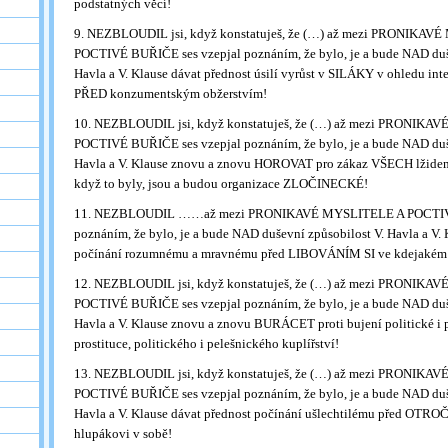
podstatných věcí!
9. NEZBLOUDIL jsi, když konstatuješ, že (…) až mezi PRONIKAV
POCTIVÉ BUŘIČE ses vzepjal poznáním, že bylo, je a bude NAD duš
Havla a V. Klause dávat přednost úsilí vyrůst v SILÁKY v ohledu in
PŘED konzumentským obžerstvím!
10. NEZBLOUDIL jsi, když konstatuješ, že (…) až mezi PRONIKA
POCTIVÉ BUŘIČE ses vzepjal poznáním, že bylo, je a bude NAD duš
Havla a V. Klause znovu a znovu HOROVAT pro zákaz VŠECH lžidemo
když to byly, jsou a budou organizace ZLOČINECKÉ!
11. NEZBLOUDIL ……až mezi PRONIKAVÉ MYSLITELE A POCTIVÉ
poznáním, že bylo, je a bude NAD duševní způsobilost V. Havla a V. 
počínání rozumnému a mravnému před LIBOVÁNÍM SI ve kdejakém bl
12. NEZBLOUDIL jsi, když konstatuješ, že (…) až mezi PRONIKA
POCTIVÉ BUŘIČE ses vzepjal poznáním, že bylo, je a bude NAD duš
Havla a V. Klause znovu a znovu BURÁCET proti bujení politické i p
prostituce, politického i pelešnického kuplířství!
13. NEZBLOUDIL jsi, když konstatuješ, že (…) až mezi PRONIKA
POCTIVÉ BUŘIČE ses vzepjal poznáním, že bylo, je a bude NAD duš
Havla a V. Klause dávat přednost počínání ušlechtilému před OTRO
hlupákovi v sobě!