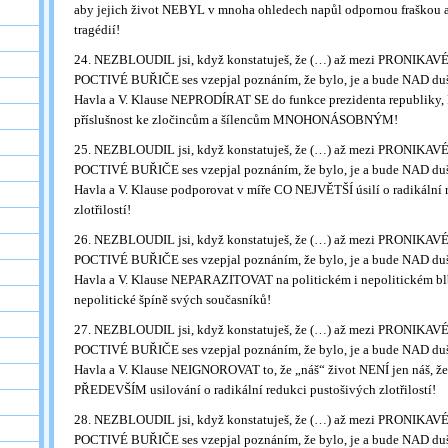
aby jejich život NEBYL v mnoha ohledech napůl odpornou fraškou 
tragédií!
24. NEZBLOUDIL jsi, když konstatuješ, že (…) až mezi PRONIKA
POCTIVÉ BUŘIČE ses vzepjal poznáním, že bylo, je a bude NAD duš
Havla a V. Klause NEPRODÍRAT SE do funkce prezidenta republiky
příslušnost ke zločincům a šílencům MNOHONÁSOBNÝM!
25. NEZBLOUDIL jsi, když konstatuješ, že (…) až mezi PRONIKA
POCTIVÉ BUŘIČE ses vzepjal poznáním, že bylo, je a bude NAD duš
Havla a V. Klause podporovat v míře CO NEJVĚTŠÍ úsilí o radikální 
zlotřilostí!
26. NEZBLOUDIL jsi, když konstatuješ, že (…) až mezi PRONIKA
POCTIVÉ BUŘIČE ses vzepjal poznáním, že bylo, je a bude NAD duš
Havla a V. Klause NEPARAZITOVAT na politickém i nepolitickém blbs
nepolitické špíně svých současníků!
27. NEZBLOUDIL jsi, když konstatuješ, že (…) až mezi PRONIKA
POCTIVÉ BUŘIČE ses vzepjal poznáním, že bylo, je a bude NAD duš
Havla a V. Klause NEIGNOROVAT to, že „náš“ život NENÍ jen náš, že 
PŘEDEVŠÍM usilování o radikální redukci pustošivých zlotřilostí!
28. NEZBLOUDIL jsi, když konstatuješ, že (…) až mezi PRONIKA
POCTIVÉ BUŘIČE ses vzepjal poznáním, že bylo, je a bude NAD duš