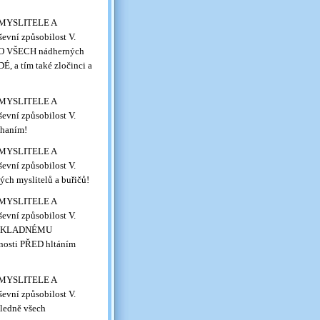
É MYSLITELE A
evní způsobilost V.
ORO VŠECH nádherných
É, a tím také zločinci a
É MYSLITELE A
evní způsobilost V.
lhaním!
É MYSLITELE A
evní způsobilost V.
ch myslitelů a buřičů!
É MYSLITELE A
evní způsobilost V.
a DŮKLADNÉMU
čnosti PŘED hltáním
É MYSLITELE A
evní způsobilost V.
ledně všech