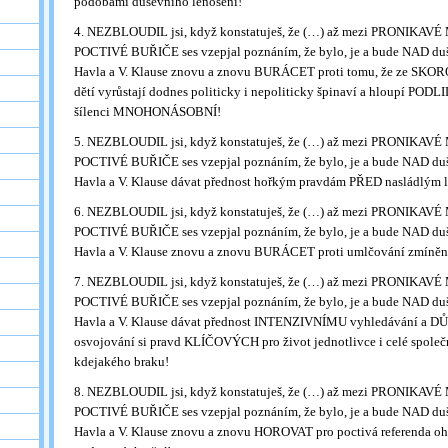
podobami duševního lenošení!
4. NEZBLOUDIL jsi, když konstatuješ, že (…) až mezi PRONIKAV
POCTIVÉ BUŘIČE ses vzepjal poznáním, že bylo, je a bude NAD duš
Havla a V. Klause znovu a znovu BURÁCET proti tomu, že ze SK
dětí vyrůstají dodnes politicky i nepoliticky špinaví a hloupí PODLID
šílenci MNOHONÁSOBNÍ!
5. NEZBLOUDIL jsi, když konstatuješ, že (…) až mezi PRONIKAV
POCTIVÉ BUŘIČE ses vzepjal poznáním, že bylo, je a bude NAD duš
Havla a V. Klause dávat přednost hořkým pravdám PŘED nasládlým 
6. NEZBLOUDIL jsi, když konstatuješ, že (…) až mezi PRONIKAV
POCTIVÉ BUŘIČE ses vzepjal poznáním, že bylo, je a bude NAD duš
Havla a V. Klause znovu a znovu BURÁCET proti umlčování zmíněný
7. NEZBLOUDIL jsi, když konstatuješ, že (…) až mezi PRONIKAV
POCTIVÉ BUŘIČE ses vzepjal poznáním, že bylo, je a bude NAD duš
Havla a V. Klause dávat přednost INTENZIVNÍMU vyhledávání 
osvojování si pravd KLÍČOVÝCH pro život jednotlivce i celé spole
kdejakého braku!
8. NEZBLOUDIL jsi, když konstatuješ, že (…) až mezi PRONIKAV
POCTIVÉ BUŘIČE ses vzepjal poznáním, že bylo, je a bude NAD duš
Havla a V. Klause znovu a znovu HOROVAT pro poctivá referenda oh