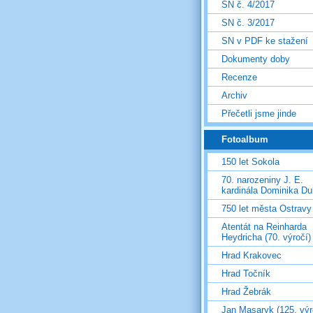
SN č. 4/2017
SN č. 3/2017
SN v PDF ke stažení
Dokumenty doby
Recenze
Archiv
Přečetli jsme jinde
Fotoalbum
150 let Sokola
70. narozeniny J. E.
kardinála Dominika D
750 let města Ostravy
Atentát na Reinharda
Heydricha (70. výročí)
Hrad Krakovec
Hrad Točník
Hrad Žebrák
Jan Masaryk (125. výr