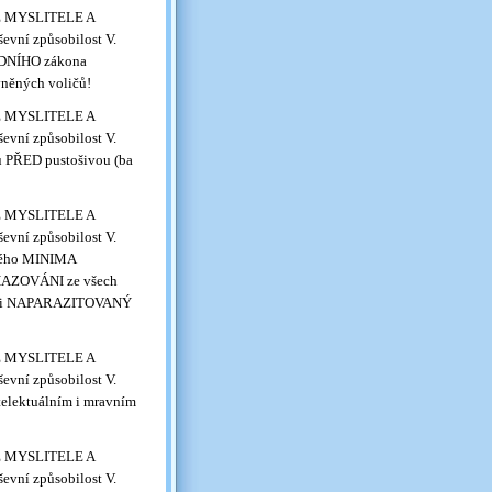
VÉ MYSLITELE A
evní způsobilost V.
ADNÍHO zákona
vněných voličů!
VÉ MYSLITELE A
evní způsobilost V.
ou PŘED pustošivou (ba
VÉ MYSLITELE A
evní způsobilost V.
uhého MINIMA
YHAZOVÁNI ze všech
ný i NAPARAZITOVANÝ
VÉ MYSLITELE A
evní způsobilost V.
telektuálním i mravním
VÉ MYSLITELE A
evní způsobilost V.