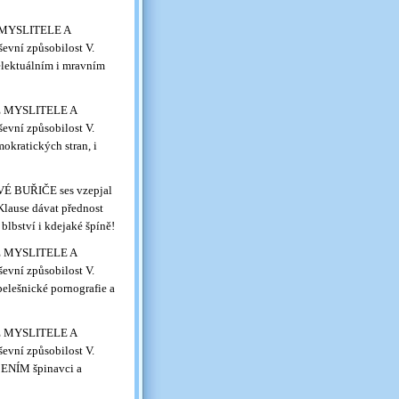
É MYSLITELE A
evní způsobilost V.
telektuálním i mravním
VÉ MYSLITELE A
evní způsobilost V.
kratických stran, i
 BUŘIČE ses vzepjal
Klause dávat přednost
bství i kdejaké špíně!
VÉ MYSLITELE A
evní způsobilost V.
elešnické pornografie a
VÉ MYSLITELE A
evní způsobilost V.
ČENÍM špinavci a