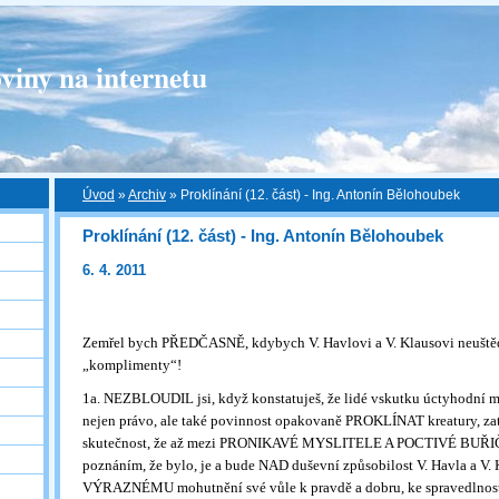
viny na internetu
Úvod
»
Archiv
»
Proklínání (12. část) - Ing. Antonín Bělohoubek
Proklínání (12. část) - Ing. Antonín Bělohoubek
6. 4. 2011
Zemřel bych PŘEDČASNĚ, kdybych V. Havlovi a V. Klausovi neuštědř
„komplimenty“!
1a. NEZBLOUDIL jsi, když konstatuješ, že lidé vskutku úctyhodní mě
nejen právo, ale také povinnost opakovaně PROKLÍNAT kreatury, zat
skutečnost, že až mezi PRONIKAVÉ MYSLITELE A POCTIVÉ BUŘIČE
poznáním, že bylo, je a bude NAD duševní způsobilost V. Havla a V. 
VÝRAZNÉMU mohutnění své vůle k pravdě a dobru, ke spravedlnosti 