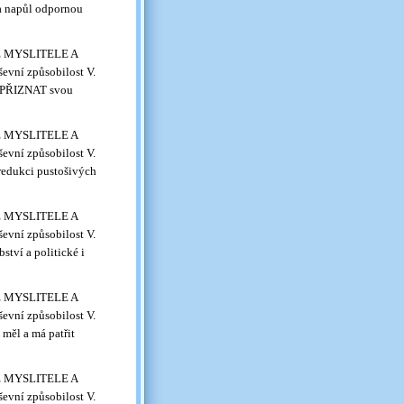
a napůl odpornou
VÉ MYSLITELE A
evní způsobilost V.
, PŘIZNAT svou
VÉ MYSLITELE A
evní způsobilost V.
redukci pustošivých
VÉ MYSLITELE A
evní způsobilost V.
tví a politické i
VÉ MYSLITELE A
evní způsobilost V.
měl a má patřit
VÉ MYSLITELE A
evní způsobilost V.