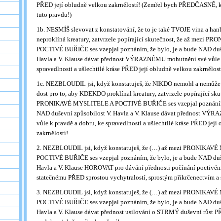
PŘED její obludně velkou zakrnělostí! (Zemřel bych PŘEDČASNĚ, k
tuto pravdu!)
1b. NESMÍŠ slevovat z konstatování, že to je také TVOJE vina a h
neproklíná kreatury, zatvrzele popírající skutečnost, že až mezi
POCTIVÉ BUŘIČE ses vzepjal poznáním, že bylo, je a bude NAD duš
Havla a V. Klause dávat přednost VÝRAZNÉMU mohutnění své vůle k
spravedlnosti a ušlechtilé kráse PŘED její obludně velkou zakrnělost
1c. NEZBLOUDIL jsi, když konstatuješ, že NIKDO nemohl a nemůže ř
dost pro to, aby KDEKDO proklínal kreatury, zatvrzele popírající sku
PRONIKAVÉ MYSLITELE A POCTIVÉ BUŘIČE ses vzepjal poznáním, 
NAD duševní způsobilost V. Havla a V. Klause dávat přednost VÝ
vůle k pravdě a dobru, ke spravedlnosti a ušlechtilé kráse PŘED její
zakrnělostí!
2. NEZBLOUDIL jsi, když konstatuješ, že (…) až mezi PRONIKAV
POCTIVÉ BUŘIČE ses vzepjal poznáním, že bylo, je a bude NAD duš
Havla a V. Klause HOROVAT pro dávání přednosti počínání poctivé
statečnému PŘED sprostou vychytralostí, sprostým přikrčenectvím a 
3. NEZBLOUDIL jsi, když konstatuješ, že (…) až mezi PRONIKAV
POCTIVÉ BUŘIČE ses vzepjal poznáním, že bylo, je a bude NAD duš
Havla a V. Klause dávat přednost usilování o STRMÝ duševní růst P