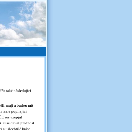
it také následující
li, mají a budou mít
vrzele popírající
 ses vzepjal
Klause dávat přednost
a ušlechtilé kráse