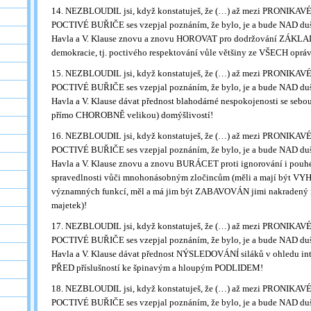
14. NEZBLOUDIL jsi, když konstatuješ, že (…) až mezi PRONIKA
POCTIVÉ BUŘIČE ses vzepjal poznáním, že bylo, je a bude NAD duš
Havla a V. Klause znovu a znovu HOROVAT pro dodržování ZÁKL
demokracie, tj. poctivého respektování vůle většiny ze VŠECH oprá
15. NEZBLOUDIL jsi, když konstatuješ, že (…) až mezi PRONIKA
POCTIVÉ BUŘIČE ses vzepjal poznáním, že bylo, je a bude NAD duš
Havla a V. Klause dávat přednost blahodárné nespokojenosti se seb
přímo CHOROBNĚ velikou) domýšlivostí!
16. NEZBLOUDIL jsi, když konstatuješ, že (…) až mezi PRONIKA
POCTIVÉ BUŘIČE ses vzepjal poznáním, že bylo, je a bude NAD duš
Havla a V. Klause znovu a znovu BURÁCET proti ignorování i po
spravedlnosti vůči mnohonásobným zločincům (měli a mají být V
významných funkcí, měl a má jim být ZABAVOVÁN jimi nakrade
majetek)!
17. NEZBLOUDIL jsi, když konstatuješ, že (…) až mezi PRONIKA
POCTIVÉ BUŘIČE ses vzepjal poznáním, že bylo, je a bude NAD duš
Havla a V. Klause dávat přednost NÝSLEDOVÁNÍ siláků v ohledu in
PŘED příslušností ke špinavým a hloupým PODLIDEM!
18. NEZBLOUDIL jsi, když konstatuješ, že (…) až mezi PRONIKA
POCTIVÉ BUŘIČE ses vzepjal poznáním, že bylo, je a bude NAD duš