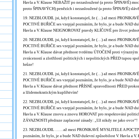
Havla a V. Klause NEBAŽIT po nezasloužené (a proto ŠPINAVÉ) moci
proto ŠPINAVÝCH) penězích i nezasloužené (a proto ŠPINAVÉ) slávě
19. NEZBLOUDIL jsi, když konstatuješ, že (…) až mezi PRONIKA
POCTIVÉ BUŘIČE ses vzepjal poznáním, že bylo, je a bude NAD duš
Havla a V. Klause NEIGNOROVAT pravdy KLÍČOVÉ pro život jednotli
20. NEZBLOUDIL jsi, když konstatuješ, že (…) až mezi PRONIKA
POCTIVÉ BUŘIČE ses vzepjal poznáním, že bylo, je a bude NAD duš
Havla a V. Klause dávat přednost tvrdému ÚTOČENÍ proti výrazným
zvráceností a zlotřilostí politických i nepolitických PŘED tupou sp
hrůze!
21. NEZBLOUDIL jsi, když konstatuješ, že (…) až mezi PRONIKA
POCTIVÉ BUŘIČE ses vzepjal poznáním, že bylo, je a bude NAD duš
Havla a V. Klause dávat přednost PŘÍSNÉ spravedlnosti PŘED proko
a lžidemokratickým kuplířstvím!
22. NEZBLOUDIL jsi, když konstatuješ, že (…) až mezi PRONIKA
POCTIVÉ BUŘIČE ses vzepjal poznáním, že bylo, je a bude NAD duš
Havla a V. Klause znovu a znovu HOROVAT pro respektování politick
ZÁVAZNOSTI předraze zaplacené zásady: „Už nikdy ne jako ovce“!
23. NEZBLOUDIL ……až mezi PRONIKAVÉ MYSLITELE A POCTIVÉ
poznáním, že bylo, je a bude NAD duševní způsobilost V. Havla a V. K