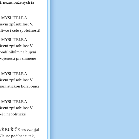
, nezasloužených (a
!
VÉ MYSLITELE A
evní způsobilost V.
vce i celé společnosti!
VÉ MYSLITELE A
evní způsobilost V.
 podílníkům na bujení
okojeností při zmíněné
VÉ MYSLITELE A
evní způsobilost V.
munistickou kolaborací
VÉ MYSLITELE A
evní způsobilost V.
é i nepolitické
 BUŘIČE ses vzepjal
lause počínat si tak,