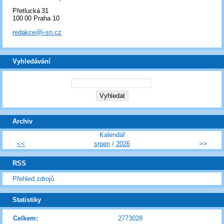
Přetlucká 31
100 00 Praha 10
redakce@i-sn.cz
Vyhledávání
Archiv
Kalendář
<<
srpen
/
2026
>>
RSS
Přehled zdrojů
Statistiky
Celkem:
2773028