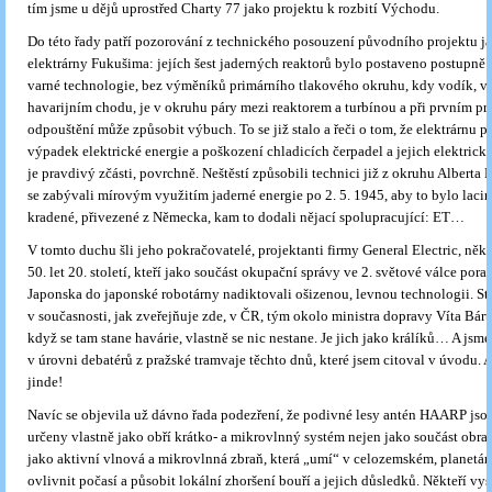
tím jsme u dějů uprostřed Charty 77 jako projektu k rozbití Východu.
Do této řady patří pozorování z technického posouzení původního projektu j
elektrárny Fukušima: jejích šest jaderných reaktorů bylo postaveno postupně.
varné technologie, bez výměníků primárního tlakového okruhu, kdy vodík, vzn
havarijním chodu, je v okruhu páry mezi reaktorem a turbínou a při prvním pr
odpouštění může způsobit výbuch. To se již stalo a řeči o tom, že elektrárnu po
výpadek elektrické energie a poškození chladicích čerpadel a jejich elektrick
je pravdivý zčásti, povrchně. Neštěstí způsobili technici již z okruhu Alberta E
se zabývali mírovým využitím jaderné energie po 2. 5. 1945, aby to bylo laci
kradené, přivezené z Německa, kam to dodali nějací spolupracující: ET…
V tomto duchu šli jeho pokračovatelé, projektanti firmy General Electric, něk
50. let 20. století, kteří jako součást okupační správy ve 2. světové válce por
Japonska do japonské robotárny nadiktovali ošizenou, levnou technologii. St
v současnosti, jak zveřejňuje zde, v ČR, tým okolo ministra dopravy Víta Bárty
když se tam stane havárie, vlastně se nic nestane. Je jich jako králíků… A jsm
v úrovni debatérů z pražské tramvaje těchto dnů, které jsem citoval v úvodu. 
jinde!
Navíc se objevila už dávno řada podezření, že podivné lesy antén HAARP jso
určeny vlastně jako obří krátko- a mikrovlnný systém nejen jako součást obra
jako aktivní vlnová a mikrovlnná zbraň, která „umí“ v celozemském, planetá
ovlivnit počasí a působit lokální zhoršení bouří a jejich důsledků. Někteří vy