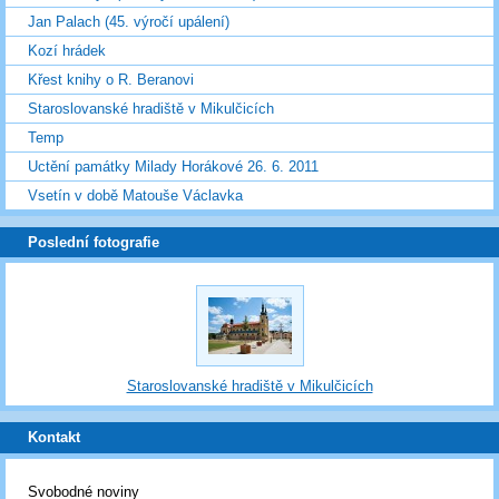
Jan Palach (45. výročí upálení)
Kozí hrádek
Křest knihy o R. Beranovi
Staroslovanské hradiště v Mikulčicích
Temp
Uctění památky Milady Horákové 26. 6. 2011
Vsetín v době Matouše Václavka
Poslední fotografie
Staroslovanské hradiště v Mikulčicích
Kontakt
Svobodné noviny