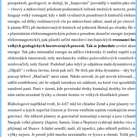
prospektoři, geologové, se dušují, že „harpování“ provádějí v malém jako el
– vlnový a mikrovlnný průzkum podzemních ložisek možných surovin, podo
funguje velký tomograf, kdy v řadě vysílaných proměnných kmitočtů elektr
energie, od délky rozhlasových vln po mikrovlnné záření, snad až po vlnové
k pásmu RTG při modulovaných kmitech od jednotek Hertzů po zlomky Hz v i
s planetárním elektromagnetickým polem a proudem sluneční energie (zejmé
elektromagnetické), pak působí určité množství mechanických
rezonancí hor
velkých geologických horotvorných procesů. Tak se jednoduše
uvolní akum
energie. Tak jako minimální energie na mřížce elekronky či změny napětí a p
elektrodách tranzistorů, tedy mechanicky viděno polovodičových ventilech tr
zesilovačích, tedy řízeně. Podobně jako když je odpálena malá dynamitová pa
„Odpálí“ i velkou lavinu, která pak ničí. Ne těch pár deka dynamitu – aby bylo
pracují šéfové „Marťanů“ mezi námi. Nikdo netvrdí, že pár stovek kilowatů „
udělá zemětřesení, ale že odpálí teninkou nit událostí, na které visí spouštěd
natažené pasti. Pasti v území, kde pevninské desky kumulují desítky let obro
nám zatím neznámé fyziky a chemie hornin ve velkých hloubkách planet
Blábologové například tvrdí, že 4,67 mld let chladne Země a jiné planety ve 
soustavě a jejich sopečná činnost je živena vnitřním teplem vznikajícím sese
gravitací. Ale některé planety se gravitačně nesesedají a netopí a jsou vyhaslé,
Naopak velké planety (Jupiter, Sarurn, Uran a Neptun) vydávají daleko více en
přijímají od Slunce. A žádní sesedlí, malí, zlí trpaslíci, jako někteří politici, ma
výšky nejsou. Je prostě ještě mnoho neznámého ve fyzice a chemii. Tolik pro