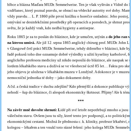
blbce a blázna Maďara MUDr. Semmelweise. Ten je však vyštván z Vídně do Pe
vzdělanec, který poznal pravdu, se obrací na vědecké autority své doby. Marně
vždy pravdu… L. P. 1860 píše první knížku o horečce omladnic. Jeho postoj, 
omývání se desinfekčními prostředky při operacích a porodech, je shrnut pros
světu, že je každý vrah, kdo nedbá hygieny a antisepse.
Roku 1865 je za to poslán do blázince, kde je umučen, utýrán a
do jeho ran v
na kterou umírá.
Ale již 12. srpna 1865 anglický chirurg prof. MUDr. John Lis
v Glasgowě četl práci MUDr. Semmelweise, tehdy drženého v blázinci, kde byl 
řadě pokusů toho dne oznamuje dobré výsledky u užití kyseliny karbolové, f
anglického profesora medicíny už nikdo neposílá do blázince, ale naopak se 
lordem lékařského stavu a dožívá se ve všeobecné úctě 85 let… Fakta pro skep
jeho objevu je uložena v lékařském muzeu v Londýně. A dokonce je v muzeu 
nemocniční jednotka té doby – jako dokument doby.
A čsl. a česká tradice v duchu zdejším? Kdo přemýšlí a dokonce publikuje výsl
nehodí – šup do blázince, či alespoň ekonomicky škrtnout. Příjmy! Ale k té
***
Na závěr mně dovolte shrnutí:
L
idé při své letoře nepotřebují mnoho a jsou 
válečném stavu. Ovšem jsou tu síly, které tento jev podporují, a to politickými
ekonomickými cestami. Možná že přednosta c. k. kliniky, profesor lékařství, 
kolegou – lékařem a ten vnukl toto rázné řešení: jeho kolega MUDr. Semmelwei