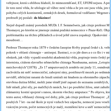
veřejnost, která s oblibou hlaholí, že mimozemšťané, ET, UFONI nejsou. A pro t
že toto není věda, že ufologie už vůbec není věda a že jen oni jsou věda, jen tol
pohybu celých kontinentů, zemských desek, formuloval vzdělanec Wegener a 
profesoři jej poslali:
do blázince!
Stejně dopadl známý porodník MUDr. I. F. Semmelweis, jak cituje profesor MU
Thomayer, po kterém se jmenuje známá pražská nemocnice v Praze-Krči. Obja
problematiku na těchto příkladech a úvod ještě znova zopakuji. Opakování –
moudrosti…
Profesor Thomayer roku 1879 v českém časopise Květy popsal české c.k. veřej
pokrok v oblasti chirurgie – antisepsi. Ilustraci, o co jde dnes a o co šlo i v mi
obrázek, jak vždy vypadá soudobá akademická věda, popisuje tento český pro
internista, citátem slavného německého chirurga Nussbauma, autora „Letopis
mnichovských“(1878): „Ze 17 amputovaných zemřelo mi jindy 11, osmdesát 
zachvátila mi sněť nemocniční, zahojení rány, postihnuvší mozek po sedmnác
neviděl, střelnými ranami do hrudi umírali mi šmahem za ohromného zápachu;
otevřena dutina břišní, mohli jsme téměř jistě zapsati do seznamu zemřelých, 
lidé mladí, plní síly, po maličkých ranách, ba i po pouštění žilou, smrt zahubi
zlámaniny kostní spojené s ranou, skorem všechny amputace.“ Po objevu, kte
tento autor, věhlasný chirurg své doby, píše, jak cituje profesor Thomayer: „
pouhých 7 let - na mé škole je nyní vzduch bez zápachu, nemocní jsou veselí, 
vzácným jevem, počet nemocných je malý, rozmíšení krve a sněť nemocniční 