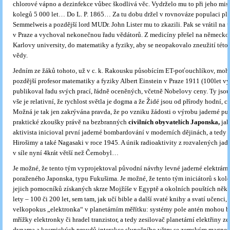
chlorové vápno a dezinfekce vůbec škodlivá věc. Vydrželo mu to při jeho misi
kolegů 5 000 let… Do L. P. 1865… Za tu dobu držel v rovnováze populaci pl
Semmelweis a pozdější lord MUDr. John Lister mu to zkazili. Pak se vrátil na 
v Praze a vychoval nekonečnou řadu vědátorů. Z medicíny přešel na německou
Karlovy university, do matematiky a fyziky, aby se neopakovalo zneužití této 
vědy.
Jedním ze žáků tohoto, už v c. k. Rakousku působícím ET-poťouchlíkov, mohl
pozdější profesor matematiky a fyziky Albert Einstein v Praze 1911 (100let vý
publikoval řadu svých prací, řádně oceněných, včetně Nobelovy ceny. Ty jsou
vše je relativní, že rychlost světla je dogma a že Židé jsou od přírody hodní, c
Možná je tak jen zakrývána pravda, že po vzniku žádosti o výrobu jaderné pum
praktické zkoušky právě na bezbranných
civilních obyvatelích Japonska,
jak
aktivista inicioval první jaderné bombardování v moderních dějinách, a tedy 
Hirošimy a také Nagasaki v roce 1945. A únik radioaktivity z rozvalených jad
v síle nyní 4krát větší než Černobyl…
Je možné, že tento tým vyprojektoval původní návrhy levné jaderné elektrárn
poraženého Japonska, typu Fukušima. Je možné, že tento tým iniciátorů s kole
jejich pomocníků získaných skrze Mojžíše v Egyptě a okolních pouštích něk
lety – 100 či 200 let, sem tam, jak učí bible a další svaté knihy a svatí učenci,
velkopokus „elektronka“ v planetárním měřítku: systémy pole antén mohou 
mřížky elektronky či hradel tranzistor, a tedy zesilovač planetární elektřiny 
dynama a kosmických proudů interakce slunečního větru se zemským magnet