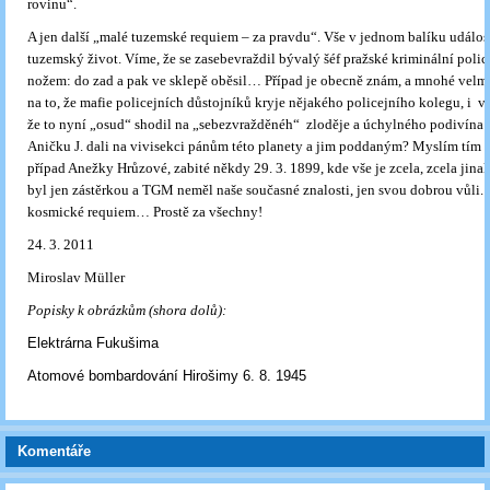
rovinu“.
A jen další „malé tuzemské requiem – za pravdu“. Vše v jednom balíku událost
tuzemský život. Víme, že se zasebevraždil bývalý šéf pražské kriminální polic
nožem: do zad a pak ve sklepě oběsil… Případ je obecně znám, a mnohé velm
na to, že mafie policejních důstojníků kryje nějakého policejního kolegu, i vra
že to nyní „osud“ shodil na „sebezvražděnéh“ zloděje a úchylného podivína 
Aničku J. dali na vivisekci pánům této planety a jim poddaným? Myslím tím i
případ Anežky Hrůzové, zabité někdy 29. 3. 1899, kde vše je zcela, zcela jina
byl jen zástěrkou a TGM neměl naše současné znalosti, jen svou dobrou vůli. Z
kosmické requiem… Prostě za všechny!
24. 3. 2011
Miroslav Müller
Popisky k obrázkům (shora dolů):
Elektrárna Fukušima
Atomové bombardování Hirošimy 6. 8. 1945
Komentáře