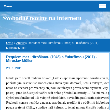
Menu
Svobodné noviny na internetu
Úvod
»
Archiv
»
Requiem mezi Hirošimou (1945) a Fukušimou (2011) -
Miroslav Müller
Requiem mezi Hirošimou (1945) a Fukušimou (2011) -
Miroslav Müller
29. 3. 2011
Nikde jsem nečetl tradiční lidské: „Lidé v Japonsku, upřímnou soustrast vám, 
pozůstalým. A soucit se zraněnými a zbavenými domovů, úctu k mrtvým, kteří 
naráz na věčnost pro všechny stejnou. Ač různých přesvědčení, vyznání, víry i
postoj, jsme lidé, stojící tváří v tvář hrůze přírodní katastrofy…“ Velmi málo j
slyšel podobného od lidí veřejně působících, novinářů, publicistů, spisovatelů
Rozhodl jsem se nemlčet a napsat pravdu, ale rozdělit ji a oddělit ji hlubokou
pauza se třemi křížky, z tradice naší kultury, to je má minuta či spíše hodina t