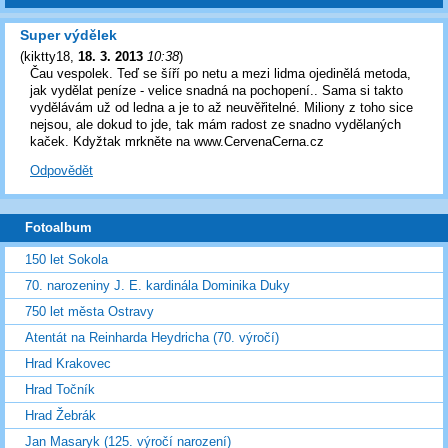
Super výdělek
(
kiktty18
,
18. 3. 2013
10:38
)
Čau vespolek. Teď se šíří po netu a mezi lidma ojedinělá metoda,
jak vydělat peníze - velice snadná na pochopení.. Sama si takto
vydělávám už od ledna a je to až neuvěřitelné. Miliony z toho sice
nejsou, ale dokud to jde, tak mám radost ze snadno vydělaných
kaček. Kdyžtak mrkněte na www.CervenaCerna.cz
Odpovědět
Fotoalbum
150 let Sokola
70. narozeniny J. E. kardinála Dominika Duky
750 let města Ostravy
Atentát na Reinharda Heydricha (70. výročí)
Hrad Krakovec
Hrad Točník
Hrad Žebrák
Jan Masaryk (125. výročí narození)