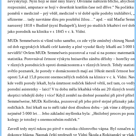
nevyskytují. Nyní hojí se mně rány hlavy. Otvíráme nářezem břicho, abychom 
rozpoznání, amputace se hojí v desetkrát kratším čase než dříve.“ Na počátku 
poměrů v medicině – prý vědě, medicině v té době spíše podoby truhlářství, „
uřízneme… tady navrtáme díru pro pouštění žilou…“ apd. – stál Maďar Semm
narozený 1818 v Budíně (nyní Budapešť), který po studiích lékařství své dob
jako porodník na kliniku v r. 1845 v c. k. Vídni.
MUDr. Semmelweis si všiml toho samého, co zde výše zmíněný chirurg Nussba
od dob egyptských lékařů celé katedry a plné vysoké školy lékařů asi 5 000 let
neviděli! Ovšem MUDr. Semmelweis pozoroval a vzal si na pomoc matematiku
statistika. Porovnával četnost výskytu hnisavého zánětu dělohy – horečky om
v různých porodnicích oproti domácnostem a v různých letech. Tehdy statisti
světlo poznatek, že porody v domácnostech mají asi 10krát menší četnost ho
oproti 5,4 až 15,8 procent onemocnělých rodiček na klinice v c. k. Vídni. Nav
kde vedli porody lékaři, byla úmrtnost rodiček řádově větší, než tam, co vedl
porodní asistentky – laici! V tu dobu měla lékařská věda asi 20 různých teorií 
skeptici tehdejší doby i více! Když zemřel na drobné poranění při pitvě příte
Semmelweise, MUDr. Kolletska, pozoroval při jeho pitvě stejné příznaky jako
rodičkách. Jiní lékaři na to měli také dost dlouhou dobu – jak víme z dějepisu 
nejméně 5 000 let… Jeho základní myšlenka byla: „Hnilobný proces po poraně
kolegy je totožný s onemocněním rodiček.“
Zavedl tedy mytí rukou po pitvě v roztoku chlorového vápna. Byl označen za
dokonce blázna. Naopak čeští profesoři ve Vídni Škoda a Rokitanský se však p