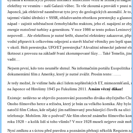
elektřiny ve vesmíru – naší Galaxii vůbec. To vše zkoumá a provádí v praxi n
Japonců, jak efektivně nasměrovat tyto jevy do geologických anomálií. Je to,
tajemní vládní úředníci v SSSR, oblažovaném rétorikou perestrojky a glasnosti
nápad – zajistit soběstačnost černobylského reaktoru, jeho el. napájení ze zb
energie roztočené turbíny a generátoru. V roce 1986 se tento pokus Lenino
nepovedl… Ale elektřinou je nutné šetřit, sluneční elektrárny zakazovat, připoj
vodní připravit k celkovému odpojení a stavět hlučné větrníky pro lepší spaní l
v okolí. Holt perestrojka. UFO/ET perestrojka? A kvalitní německé jaderné ele
škrtnout z provozu na základě řvaní zkorumpované lůzy… Také Temelín, jiné
vadit…
Nejsem první, kdo toto neuměle shrnul. Na informačním portálu Exopolitika s
dokumentární film z Ameriky, který je nutné zvážit. Prosím tento: ……
Je tedy možné, že vidíme řadu akcí lidem nepřátelských ET, mimozemšťanů, n
na Japonce od Hirošimy 1945 po Fukušimu 2011.
A
mám věcný důkaz!
Existuje: nedávno se objevilo pozorování pozorného diváka obyčejného Chap
Onoho filmového herce a režiséra, který je brán za velkého komika. Aby bylo 
natočil film Cirkus, kde nějaký jím nafilmovaný procházející člověk na ulici
telefonuje. Mobilem. Jde o podvod? Ale film obecně známého filmového komi
roku 1928 – a kolik lidí si toho všimlo? V roce 1928 museli nejprve znát mo
Nyní zmlknu a s úctou před pravdou a poznáním přehraji několik Requiem za