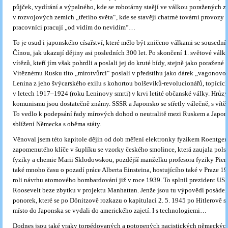
půjček, vydírání a výpalného, kde se robotárny staějí ve válkou poražených z
v rozvojových zemích „třetího světa“, kde se stavějí chatrné tovární provozy a
pracovníci pracují „od vidím do nevidím“…
To je osud i japonského císařství, které mělo být zničeno válkami se soused
Čínou, jak ukazují dějiny asi posledních 300 let. Po skončení 1. světové války
vítězů, kteří jím však pohrdli a poslali jej do kruté bídy, stejně jako poražen
Vítěznému Rusku tito „mírotvůrci“ poslali v předstihu jako dárek „vagonovo
Lenina z jeho švýcarského exilu s kohortou bolševiků-revolucionářů, topícíc
v letech 1917–1924 (roku Leninovy smrti) v krvi letité občanské války. Hrůz
komunismu jsou dostatečně známy. SSSR a Japonsko se střetly válečně, s vítě
To vedlo k podepsání řady mírových dohod o neutralitě mezi Ruskem a Japo
sblížení Německa s oběma státy.
Věnoval jsem této kapitole dějin od dob měření elektronky fyzikem Roentgen
zapomenutého klíče v šuplíku se vzorky českého smolince, která zaujala pol
fyziky a chemie Marii Sklodowskou, pozdější manželku profesora fyziky Pierr
také mnoho času o pozadí práce Alberta Einsteina, hostujícího také v Praze 19
roli návrhu atomového bombardování již v roce 1939. To splnil prezident USA
Roosevelt beze zbytku v projektu Manhattan. Jenže jsou tu výpovědi posád
ponorek, které se po Dönitzově rozkazu o kapitulaci 2. 5. 1945 po Hitlerově s
místo do Japonska se vydali do amerického zajetí. I s technologiemi…
Dodnes jsou také vraky torpédovaných a potopených nacistických německýc