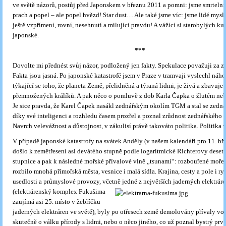
ve světě názorů, postůj před Japonskem v březnu 2011 a pomni: jsme smrtelní,
prach a popel – ale popel hvězd! Star dust… Ale také jsme víc: jsme lidé myslíc
ještě vzpřímení, rovní, nesehnutí a milující pravdu! A vážící si starobylých kul
japonské.
***
Dovolte mi přednést svůj názor, podložený jen fakty. Spekulace považuji za zt
Fakta jsou jasná. Po japonské katastrofě jsem v Praze v tramvaji vyslechl ná
týkající se toho, že planeta Země, přelidněná a týraná lidmi, je živá a zbavuje s
přemnožených králíků. A pak něco o pomluvě z dob Karla Čapka o žlutém ne
Je sice pravda, že Karel Čapek nasákl zednářským okolím TGM a stal se zedná
díky své inteligenci a rozhledu časem prozřel a poznal zrůdnost zednářského z
Navrch velevážnost a důstojnost, v zákulisí právě takováto politika. Politika 
V případě japonské katastrofy na svátek Anděly (v našem kalendáři pro 11. bř
došlo k zemětřesení asi devátého stupně podle logaritmické Richterovy deset
stupnice a pak k následné mořské přívalové vlně „tsunami“: rozbouřené moře 
rozbilo mnohá přímořská města, vesnice i malá sídla. Krajina, cesty a pole i ry
usedlosti a průmyslové provozy, včetně jedné z největších jaderných elektráre
(elektrárenský komplex Fukušima
zaujímá asi 25. místo v žebříčku
jaderných elektráren ve světě), byly po otřesech země demolovány přívaly vo
skutečně o válku přírody s lidmi, nebo o něco jiného, co už poznal bystrý pr