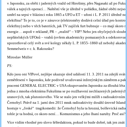
v Japonsku, za oběti i jaderných vražd od Hirošimy, přes Nagasaki až po Fuku
válek a tajných operací… Naštěstí vše je úředně v pořádku, žádné oběti nejso
umřel na sepsi v blázinci roku 1865 a UFO a ET – ufoni i L. P. 2011 úředně ne
elektřina? To je to, co je v zásuvce (elektroměry dodává celní úřad pro kontro
elektřiny) nebo v těch bateriích, jak TV zajíček furt bubnuje – co mají skoro
energie… aspoň v reklamě, PR – „realitě“ – VIP? Nebo jen obyčejných slouhů
nepřátelských UFOnů – vrahů (ovšem akademicky pomazaných a odekorovan
upozorňoval celý svět a své kolegy někdy L. P. 1855–1860 už nebohý akade
Semmelweis v c. k. Rakousku?
Miroslav Müller
PS:
Kdo jsou oni VIPové, nejlépe ukazuje sled událostí 11. 3. 2011 na zdejší svá
zemětřesení v Japonsku, kde podivně uvažovaná inženýrským záměrem a pak
pracemi GENERAL ELECTRIC v USA okupovaném Japonsku za dlouhá léta p
jedna z mnoha elektrárna Fukušima se po rozžhavení nechlazených jaderných 
uranových, tak plutoniového. Vše se stalo jen velkými milíři s radioaktivním 
Černobyl. Právě na 1. jarní den 2011 mrak radioaktivity dosáhl úrovně Islandu
hostuje v „české“ tragikomedii: že Černobyl byla ta hrozná, bolševická radiao
tohle je ta hodná, co skoro není… Komunismus a jeho lhaní naruby. Proč asi? T
Více vidím vhodné pro slovo šéfredaktora, pokud to bude dobré, tak jen znát 