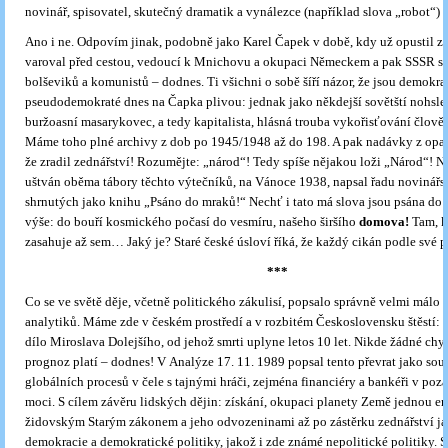
novinář, spisovatel, skutečný dramatik a vynálezce (například slova „robot“)
Ano i ne. Odpovím jinak, podobně jako Karel Čapek v době, kdy už opustil ze
varoval před cestou, vedoucí k Mnichovu a okupaci Německem a pak SSSR s 
bolševiků a komunistů – dodnes. Ti všichni o sobě šíří názor, že jsou demokrat
pseudodemokraté dnes na Čapka plivou: jednak jako někdejší sovětští nohsled
buržoasní masarykovec, a tedy kapitalista, hlásná trouba vykořisťování člov
Máme toho plné archivy z dob po 1945/1948 až do 198. A pak nadávky z opa
že zradil zednářství! Rozumějte: „národ“! Tedy spíše nějakou loži „Národ“! N
uštván oběma tábory těchto výtečníků, na Vánoce 1938, napsal řadu novinář
shrnutých jako knihu „Psáno do mraků!“ Nechť i tato má slova jsou psána do 
výše: do bouří kosmického počasí do vesmíru, našeho širšího
domova!
Tam, k
zasahuje až sem… Jaký je? Staré české úsloví říká, že každý cikán podle své 
***
Co se ve světě děje, včetně politického zákulisí, popsalo správně velmi málo 
analytiků. Máme zde v českém prostředí a v rozbitém Československu štěstí: e
dílo Miroslava Dolejšího, od jehož smrti uplyne letos 10 let. Nikde žádné chyb
prognoz platí – dodnes! V Analýze 17. 11. 1989 popsal tento převrat jako sou
globálních procesů v čele s tajnými hráči, zejména financiéry a bankéři v poz
moci. S cílem závěru lidských dějin: získání, okupaci planety Země jednou en
židovským Starým zákonem a jeho odvozeninami až po zástěrku zednářství j
demokracie a demokratické politiky, jakož i zde známé nepolitické politiky. S