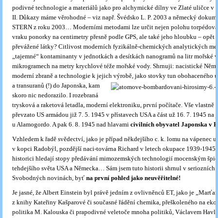
podivné technologie a materiálů jako pro alchymické dílny ve Zlaté uličce v 
II. Důkazy máme věrohodné – viz např. Švédsko L. P. 2003 a německý dokume
STERN z rok
u 2003… Moderními metodami lze určit nejen polohu torpédova
vraku ponorky na centimetry přesně podle GPS, ale tak
é jeho hloubku – opět n
převážené látky? Citlivost moderních fyzikálně-chemických analytických met
„tajemné“ kontaminanty v jednotkách a desítkách nanogramů na litr mořské v
mikrogramech na metry krychlové téže mořské vody. Shrnuji: nacistické Něm
moderní zbraně a technologie k jejich výrobě, jako stovky tun obohaceného 
a transuranů (!)
do Japonska, kam
skoro nic nedorazilo. I rozebraná
trysková a raketová letad
la, moderní elektroniku, první počítače. Vše vlastně 
převzato US armádou již 7. 5. 1945 v přístavech USA a část už 16. 7. 1945 na j
u Alamogordo. A pak 6. 8. 1945 nad hlavami
civilních obyvatel Japonska v 
Vzhledem k řadě svědectví, jako je případ někdejšího c. k. lomu na vápenec u
v kopci Radobýl, pozdější naci-továrna Richard v letech okupace 1939-1945,
historici hledají stopy předávání mimozemských technologií mocenským špi
tehdejšího světa USA a Německa… Sám jsem tuto historii shrnul v seriozních
Svobodných novinách, byť
na první pohled jako neuvěřitelné!
Je jasné, že Albert Einstein byl právě jedním z ovlivněnců ET, jako je „Marť
z knihy Kateřiny Kašparové či současné řádění chemika, přeškoleného na eko
politika M. Kalouska či prapodivné veletoče mnoha politiků, Václavem Havle