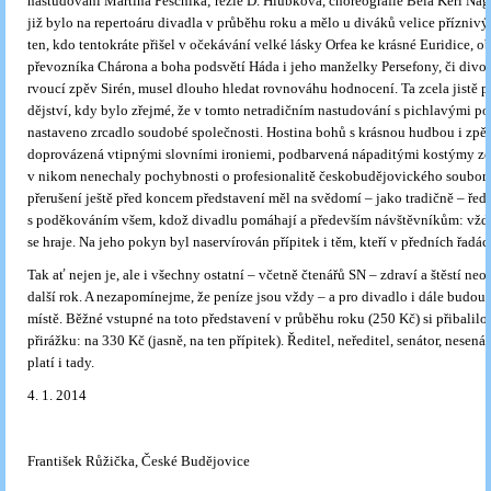
nastudování Martina Peschika; režie D. Hlubková, choreografie Béla Kéri Nag
již bylo na repertoáru divadla v průběhu roku a mělo u diváků velice příznivý
ten, kdo tentokráte přišel v očekávání velké lásky Orfea ke krásné Euridice,
převozníka Chárona a boha podsvětí Háda i jeho manželky Persefony, či divo
rvoucí zpěv Sirén, musel dlouho hledat rovnováhu hodnocení. Ta zcela jistě p
dějství, kdy bylo zřejmé, že v tomto netradičním nastudování s pichlavými 
nastaveno zrcadlo soudobé společnosti. Hostina bohů s krásnou hudbou i zpě
doprovázená vtipnými slovními ironiemi, podbarvená nápaditými kostýmy zce
v nikom nenechaly pochybnosti o profesionalitě českobudějovického souboru
přerušení ještě před koncem představení měl na svědomí – jako tradičně – ředit
s poděkováním všem, kdož divadlu pomáhají a především návštěvníkům: vždy
se hraje. Na jeho pokyn byl naservírován přípitek i těm, kteří v předních řadách
Tak ať nejen je, ale i všechny ostatní – včetně čtenářů SN – zdraví a štěstí neo
další rok. A nezapomínejme, že peníze jsou vždy – a pro divadlo i dále budou
místě. Běžné vstupné na toto představení v průběhu roku (250 Kč) si přibalilo
přirážku: na 330 Kč (jasně, na ten přípitek). Ředitel, neředitel, senátor, nesená
platí i tady.
4. 1. 2014
František Růžička, České Budějovice