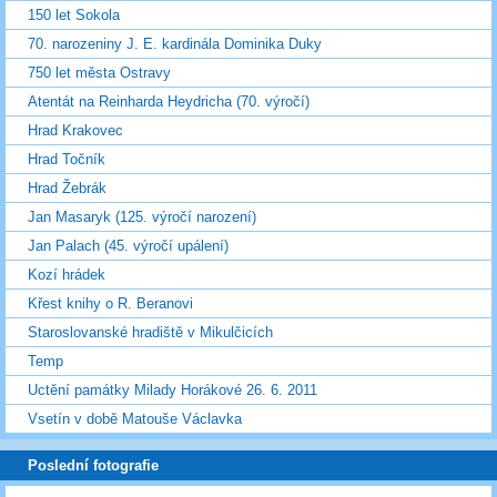
150 let Sokola
70. narozeniny J. E. kardinála Dominika Duky
750 let města Ostravy
Atentát na Reinharda Heydricha (70. výročí)
Hrad Krakovec
Hrad Točník
Hrad Žebrák
Jan Masaryk (125. výročí narození)
Jan Palach (45. výročí upálení)
Kozí hrádek
Křest knihy o R. Beranovi
Staroslovanské hradiště v Mikulčicích
Temp
Uctění památky Milady Horákové 26. 6. 2011
Vsetín v době Matouše Václavka
Poslední fotografie