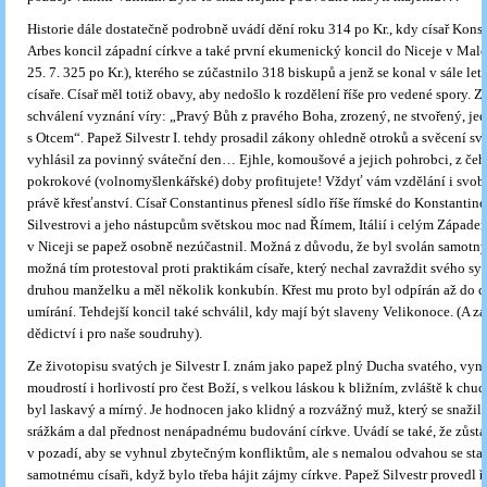
Historie dále dostatečně podrobně uvádí dění roku 314 po Kr., kdy císař Konst
Arbes koncil západní církve a také první ekumenický koncil do Niceje v Malé A
25. 7. 325 po Kr.), kterého se zúčastnilo 318 biskupů a jenž se konal v sále let
císaře. Císař měl totiž obavy, aby nedošlo k rozdělení říše pro vedené spory. 
schválení vyznání víry: „Pravý Bůh z pravého Boha, zrozený, ne stvořený, je
s Otcem“. Papež Silvestr I. tehdy prosadil zákony ohledně otroků a svěcení sv
vyhlásil za povinný sváteční den… Ejhle, komoušové a jejich pohrobci, z čeh
pokrokové (volnomyšlenkářské) doby profitujete! Vždyť vám vzdělání i svob
právě křesťanství. Císař Constantinus přenesl sídlo říše římské do Konstantino
Silvestrovi a jeho nástupcům světskou moc nad Římem, Itálií i celým Západe
v Niceji se papež osobně nezúčastnil. Možná z důvodu, že byl svolán samotný
možná tím protestoval proti praktikám císaře, který nechal zavraždit svého sy
druhou manželku a měl několik konkubín. Křest mu proto byl odpírán až do c
umírání. Tehdejší koncil také schválil, kdy mají být slaveny Velikonoce. (A za
dědictví i pro naše soudruhy).
Ze životopisu svatých je Silvestr I. znám jako papež plný Ducha svatého, vyni
moudrostí i horlivostí pro čest Boží, s velkou láskou k bližním, zvláště k chu
byl laskavý a mírný. Je hodnocen jako klidný a rozvážný muž, který se snažil
srážkám a dal přednost nenápadnému budování církve. Uvádí se také, že zůst
v pozadí, aby se vyhnul zbytečným konfliktům, ale s nemalou odvahou se stavě
samotnému císaři, když bylo třeba hájit zájmy církve. Papež Silvestr provedl 