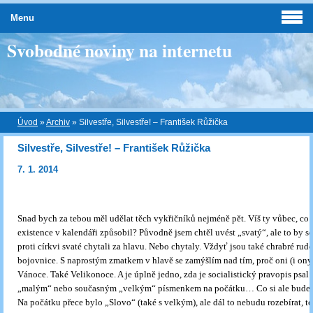
Menu
Svobodné noviny na internetu
Úvod
»
Archiv
»
Silvestře, Silvestře! – František Růžička
Silvestře, Silvestře! – František Růžička
7. 1. 2014
Snad bych za tebou měl udělat těch vykřičníků nejméně pět. Víš ty vůbec, co js
existence v kalendáři způsobil? Původně jsem chtěl uvést „svatý“, ale to by s
proti církvi svaté chytali za hlavu. Nebo chytaly. Vždyť jsou také chrabré rud
bojovnice. S naprostým zmatkem v hlavě se zamýšlím nad tím, proč oni (i ony
Vánoce. Také Velikonoce. A je úplně jedno, zda je socialistický pravopis psal
„malým“ nebo současným „velkým“ písmenkem na počátku… Co si ale budem
Na počátku přece bylo „Slovo“ (také s velkým), ale dál to nebudu rozebírat, 