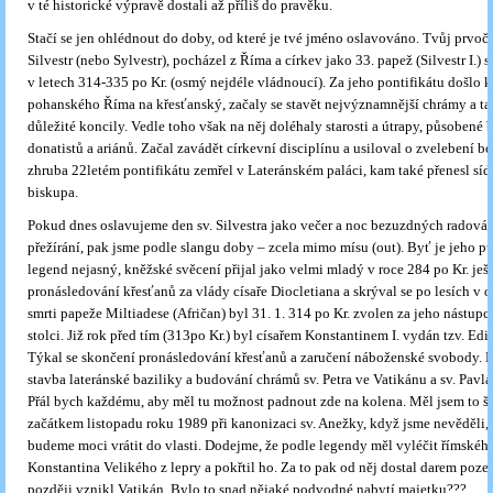
v té historické výpravě dostali až příliš do pravěku.
Stačí se jen ohlédnout do doby, od které je tvé jméno oslavováno. Tvůj prvoči
Silvestr (nebo Sylvestr), pocházel z Říma a církev jako 33. papež (Silvestr I.) 
v letech 314-335 po Kr. (osmý nejdéle vládnoucí). Za jeho pontifikátu došlo 
pohanského Říma na křesťanský, začaly se stavět nejvýznamnější chrámy a ta
důležité koncily. Vedle toho však na něj doléhaly starosti a útrapy, působené b
donatistů a ariánů. Začal zavádět církevní disciplínu a usiloval o zvelebení b
zhruba 22letém pontifikátu zemřel v Lateránském paláci, kam také přenesl sí
biskupa.
Pokud dnes oslavujeme den sv. Silvestra jako večer a noc bezuzdných radován
přežírání, pak jsme podle slangu doby – zcela mimo mísu (out). Byť je jeho 
legend nejasný, kněžské svěcení přijal jako velmi mladý v roce 284 po Kr. ješt
pronásledování křesťanů za vlády císaře Diocletiana a skrýval se po lesích v 
smrti papeže Miltiadese (Afričan) byl 31. 1. 314 po Kr. zvolen za jeho nástupc
stolci. Již rok před tím (313po Kr.) byl císařem Konstantinem I. vydán tzv. Edi
Týkal se skončení pronásledování křesťanů a zaručení náboženské svobody. 
stavba lateránské baziliky a budování chrámů sv. Petra ve Vatikánu a sv. Pavl
Přál bych každému, aby měl tu možnost padnout zde na kolena. Měl jsem to št
začátkem listopadu roku 1989 při kanonizaci sv. Anežky, když jsme nevěděli,
budeme moci vrátit do vlasti. Dodejme, že podle legendy měl vyléčit římského
Konstantina Velikého z lepry a pokřtil ho. Za to pak od něj dostal darem poz
později vznikl Vatikán. Bylo to snad nějaké podvodné nabytí majetku???