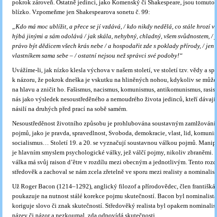
pokrok zároveň. Ostatně jedinci, jako Komenský či Shakespeare, jsou tomuto 
blízko. Vzpomeňme jen Shakespearova sonetu č. 99:
„Kdo má moc ublížit, a přece se jí vzdává, / kdo nikdy nedělá, co stále hrozí v
hýbá jinými a sám odolává / jak skála, nehybný, chladný, všem svůdnostem, / 
právo být dědicem všech krás nebe / a hospodařit zde s poklady přírody, / jen
vlastníkem sama sebe – / ostatní nejsou než správci své podoby!“
Uvážíme-li, jak nízko klesla výchova v našem století, ve století tzv. vědy a s
k názoru, že pokrok dneška je vskutku na hliněných nohou, kdykoliv se může 
na hlavu a zničit ho. Fašismus, nacismus, komunismus, antikomunismus, rasis
nás jako výsledek nesoustředěného a nemoudrého života jedinců, kteří dávají p
násilí na druhých před prací na sobě samém.
Nesoustředěnost životního způsobu je prohlubována soustavným zamlžován
pojmů, jako je pravda, spravedlnost, Svoboda, demokracie, vlast, lid, komuni
socialismus… Století 19. a 20. se vyznačují soustavnou válkou pojmů. Manip
je hlavním smyslem psychologické války, jež válčí pojmy, nikoliv zbraněmi.
válka má svůj raison d’être v rozdílu mezi obecným a jednotlivým. Tento rozdí
středověk a zachoval se nám zcela zřetelně ve sporu mezi realisty a nominalist
Už Roger Bacon (1214–1292), anglický filozof a přírodovědec, člen františká
poukazuje na nutnost stálé korekce pojmu skutečností. Bacon byl nominalista, 
koriguje slovo či znak skutečností. Středověký realista byl opakem nominalist
název či názor a nezkoumal, zda odpovídá skutečnosti.