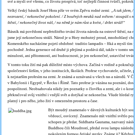
své a mysli své všemu, co životu prospívá, toť nejlepší činnost tvůrčí, pokrok
Velký český básník Josef Hora píše ve svém Zpěvu rodné zemi:
„A tak jdem, / m
nezrození, / nekonečné pokolení. / Z bouřných mraků nad světem / stoupáš s n
štěstí, / nekonečný život náš, / na němž je nám růst a kvést, / držet stráž!“
Básník má povědomí nepřetržitého trvání života národa na ostrově štěstí, na 
jsme její nekonečnou stráží. Národ je u Hory mohutný proud, mnohohlasý chó
Komenského nacházíme pojetí obdobné: traditio lampadis – říká a myslí tím 
pochodně. Jedna generace od druhé ji přejímá a podává dál, takže v tomto smy
minulosti, ani přítomnosti, ani budoucnosti, je jen nekonečné, ustavičné trván
V tomto toku žití má pak důležité místo výchova. Začíná v rodině a pokračuje
společenství širším, v jeho institucích, školách. Profese vychovatele, učitele, p
k nejstarším profesím na zemi. Je známá a uznávaná u všech ras a národů. V Čín
v Babylonii i Egyptě, v Řecku i Římě. Tato profese je vázána na poznání, dosa
pospolitosti. Neobsahovala nikdy jen poznatky o člověku a zemi, ale i o kosm
překračoval svůj vnitřní i vnější svět a dotýkal se nekonečna. Všude hledal ry
platný i pro něho, jeho žití v omezeném prostoru a čase.
Být moudrý znamenalo v dávných kulturách být sous
vědoucí, osvícený. Znamenalo mít vnitřní světlo poz
schopen je předat. Siddharta Gautama, nazvaný násl
Buddhou čili Moudrostí, předal svou lampu následuj
pokolením formou Arijské stezky. Známe ji? Kdybyc