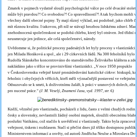
Zmatek v pojmech vydatně slouží psychologické válce po celé dvacáté století.
může být pravdou?! Co svobodou?! Co spravedlností?! A tak bychom mohli v
všechny další obecné pojmy. Ty mají různý výklad, asi podobně, jako chléb 
mít různou kvalitu. I takovou, při níž se stávají hrozbou lidskému zdraví. Ma
znehodnocená společenskost se podobá chlebu, který byl otráven. Jed třídní n
neusmrcuje jen jedince, ale celá společenství, národy.
Uvědomme si, že politické procesy padesátých let byly procesy s vlastizrádci
jen Milada Horáková a spol., ale i 29 církevních řádů. Na 300 řeholníků bylo 
Rudolfa Slánského koncentrováno do starodávného Želivského kláštera a zde 
nakládáno jako s těžce se provinivšími vlastizrádci. „V roce 1950 propuklo
v Československu veřejně kruté pronásledování katolické církve: biskupů, kně
řeholnic i obyčejných věřících, kteří měli význačnější postavení ve veřejném 
Odsuzovalo se k smrti, k doživotnímu žaláři, k práci v uranových dolech, zřiz
pro nucené práce.“
(J. M. Veselý, Znamení času, vyd. 1997, str. 6)
Kněží, věznění pro vlastizradu, pocházeli z lidu, často z velmi chudých rodin, m
česky a slovensky, nevlastnili žádný osobní majetek, sloužili obecnému blah
poslušni Vatikánu, což stačilo k usvědčení z vlastizrady. Takto byla zpracováv
veřejnost, tiskem i rozhlasem. Stačí si přečíst dnes již těžko dostupnou publi
Ministerstvem informací a osvěty, od autorů Jindřicha Neulse a Miroslava Dvo