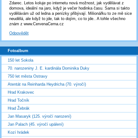
Zdarec. Letos koluje po internetu nová možnost, jak vydělávat z
domova, ideální na jaro, když je večer hodinka času. Sama si takto
vydělávám už od ledna a penízky přibývají. Milionářku to ze mě sice
neudělá, ale když to jde, tak to dojím, co to jde.. A tohle všechno
znám z www.CervenaCerna.cz
Odpovědět
Fotoalbum
150 let Sokola
70. narozeniny J. E. kardinála Dominika Duky
750 let města Ostravy
Atentát na Reinharda Heydricha (70. výročí)
Hrad Krakovec
Hrad Točník
Hrad Žebrák
Jan Masaryk (125. výročí narození)
Jan Palach (45. výročí upálení)
Kozí hrádek