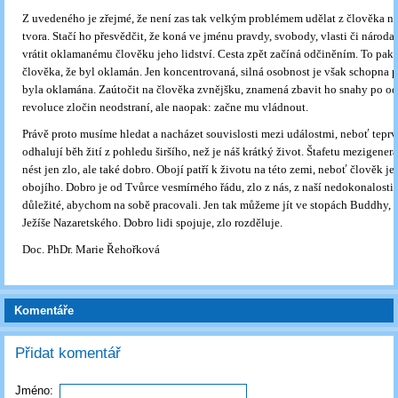
Z uvedeného je zřejmé, že není zas tak velkým problémem udělat z člověka 
tvora. Stačí ho přesvědčit, že koná ve jménu pravdy, svobody, vlasti či národa.
vrátit oklamanému člověku jeho lidství. Cesta zpět začíná odčiněním. To pa
člověka, že byl oklamán. Jen koncentrovaná, silná osobnost je však schopna př
byla oklamána. Zaútočit na člověka zvnějšku, znamená zbavit ho snahy po od
revoluce zločin neodstraní, ale naopak: začne mu vládnout.
Právě proto musíme hledat a nacházet souvislosti mezi událostmi, neboť tepr
odhalují běh žití z pohledu širšího, než je náš krátký život. Štafetu mezigene
nést jen zlo, ale také dobro. Obojí patří k životu na této zemi, neboť člověk j
obojího. Dobro je od Tvůrce vesmírného řádu, zlo z nás, z naší nedokonalosti. 
důležité, abychom na sobě pracovali. Jen tak můžeme jít ve stopách Buddhy, 
Ježíše Nazaretského. Dobro lidi spojuje, zlo rozděluje.
Doc. PhDr. Marie Řehořková
Komentáře
Přidat komentář
Jméno: