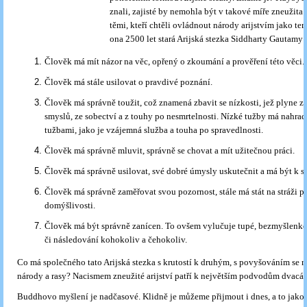
znali, zajisté by nemohla být v takové míře zneužita p
těmi, kteří chtěli ovládnout národy arijstvím jako ter
ona 2500 let stará Arijská stezka Siddharty Gautamy:
Člověk má mít názor na věc, opřený o zkoumání a prověření této věci.
Člověk má stále usilovat o pravdivé poznání.
Člověk má správně toužit, což znamená zbavit se nízkosti, jež plyne ze
smyslů, ze sobectví a z touhy po nesmrtelnosti. Nízké tužby má nahrad
tužbami, jako je vzájemná služba a touha po spravedlnosti.
Člověk má správně mluvit, správně se chovat a mít užitečnou práci.
Člověk má správně usilovat, své dobré úmysly uskutečnit a má být k so
Člověk má správně zaměřovat svou pozornost, stále má stát na stráži pr
domýšlivosti.
Člověk má být správně zanícen. To ovšem vylučuje tupé, bezmyšlenko
či následování kohokoliv a čehokoliv.
Co má společného tato Arijská stezka s krutostí k druhým, s povyšováním se na
národy a rasy? Nacismem zneužité arijství patří k největším podvodům dvacáté
Buddhovo myšlení je nadčasové. Klidně je můžeme přijmout i dnes, a to jako t