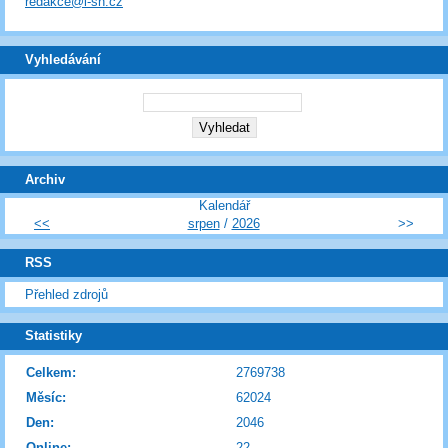
redakce@i-sn.cz
Vyhledávání
Archiv
Kalendář
<<
srpen
/
2026
>>
RSS
Přehled zdrojů
Statistiky
Celkem:
2769738
Měsíc:
62024
Den:
2046
Online:
22