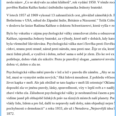
nesla název „Co se skrývalo za zdmi klášterů“, rok vydání 1950. V témže roc
pověřen Radim Kalfus funkcí ústředního tajemníka Jednoty bratrské.
V letech 1957 až 1969 vykonal 13 zahraničních cest, převážně zámořských. P
Bethelemu v USA, odtud do Západní Indie, Británie a Nizozemí.“ Tolik Ctibo
v doslovu ke knize Radima Kalfuse o doktoru Schweitzerovi, která vyšla v ro
Bylo by vskutku v zájmu psychologické války zmnožovat zlobu a odsuzovat
Kalfuse, tajemníka Jednoty bratrské, za výhody, které měl v dobách, kdy katol
byla všemožně likvidována. Psychologická válka staví člověka proti člověku, 
církvi, stranu proti straně, národ proti národu, rasu proti rase. Žije ze zla, kter
mezi lidmi plodí, a využívá i dobra, neboť sama o sobě je zlem. Zlo ke své exi
potřebuje, dobro však zlo nikoliv. Proto je pravdivý slogan „sametové revoluc
dobru ví, dobro o zlu ne.
Psychologická válka mění pravdu v lež a lež v pravdu dle záměru. „Aby se zac
lež, musí se vymyslet sedm nových,“ říká lidová moudrost. Z pohledu věčnosti
život kapka v moři. Ale jak obtížně se tato kapka v moři lží orientuje! Oklama
dopouští zla ve jménu pravdy, lásky, spravedlnosti, víry v lepší svět a v naději,
zbaví všeho zla. Záludnost psychologické války je neohraničená časem a pros
vidíme jasně při obhajobě lidských práv na různých místech naší planety. Prav
vlády lidu, lidem a pro lid, další to nepravdy naší doby, nám objasňují nejen
pochybnosti o demokracii“ z roku 1933, ale už i Nerudova „Nejnovější idea li
1872.