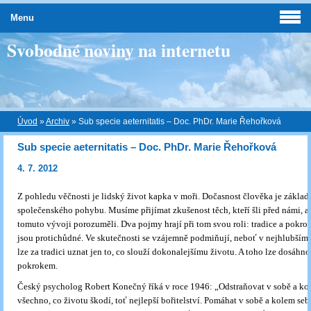
Menu
Svobodné noviny na internetu
Úvod
»
Archiv
»
Sub specie aeternitatis – Doc. PhDr. Marie Řehořková
Sub specie aeternitatis – Doc. PhDr. Marie Řehořková
4. 7. 2012
Z pohledu věčnosti je lidský život kapka v moři. Dočasnost člověka je základ
společenského pohybu. Musíme přijímat zkušenost těch, kteří šli před námi,
tomuto vývoji porozuměli. Dva pojmy hrají při tom svou roli: tradice a pokrok
jsou protichůdné. Ve skutečnosti se vzájemně podmiňují, neboť v nejhlubším
lze za tradici uznat jen to, co slouží dokonalejšímu životu. A toho lze dosáhno
pokrokem.
Český psycholog Robert Konečný říká v roce 1946: „Odstraňovat v sobě a ko
všechno, co životu škodí, toť nejlepší bořitelství. Pomáhat v sobě a kolem seb