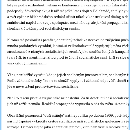
kdy se podle rozhodnutí helsinské konference připravuje nová schůzka států, 
podepsaly Závěrečný akt, a k níž má ještě letos dojít v Bělehradě, chtěly by 
a svět zpět a z bělehradského setkání učinit nikoliv konstruktivní dialog o dal
zmírňování napětí a rozvoje spolupráce mezi národy, ale jakési propagandisti
sloužící k útokům proti socialistickým zemím.
K tomu má posloužit i pamflet, opentlený několika nechvalně znějícími jmény
mnoha podobných výrobků, k nimž si velkododavatelé vypůjčují jména všeli
ztroskotanců z různých socialistických zemí. A jako součást četných kampan
tu s větší, tu s menší intenzitou proti té či oné socialistické zemi. Liší se sice
však cílovým zaměřením.
Věru, není těžké vytušit, kdo je jejich společným jmenovatelem, společným in
Podle zákonné otázky "komu to slouží" vyplyne i zákonná odpověď: slouží to
jde o nové tažení proti světovému socialismu.
Není to tažení první a zřejmě také ne poslední. Za tři desetiletí naší socialisti
jich už zažili nemálo. Reakční propaganda vypustila o nás do světa už potoky 
Obzvláštní pozorností "obšťastňuje" naši republiku po dubnu 1969, poté, když
náš lid úspěšně vykročily cestou stabilizace naší socialistické společnosti a je
rozvoje. Domácí stejně jako zahraniční proroci, kteří nám věštili morové rány k