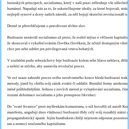
leninských principech, socialismus, který v naší praxi ztělesňuje vše ušlechti
humánní. Napadají nás za to, že uskutečňujeme ideály, za které bojovali, stráda
nejlepší synové a dcery našich národů, za něž bojují skuteční revolucionáři na
Denně se přesvědčujeme o pravdivosti těchto slov.
Buržoazie nenávidí socialismus už proto, že rozbil mýtus o věčnosti kapitalis
že skoncoval s vykořisťováním člověka člověkem, že učinil dostupným všemu 
chce pro sebe udržet jen privilegovaná vrstva bohatých.
V zoufalém pudu sebezáchovy bije buržoazie kolem sebe hlava nehlava, děl
a neštítí se ničeho, aby zastavila revoluční proces.
Ve své snaze zabrzdit proces svého neodvratného konce hledá buržoazní reakc
metody, jimiž by chtěla svůj zánik zvrátit či oddálit. Brutální formy antikomu
méně průhlednějšími. Jednou z nových metod je vylepšování socialismu, čím
rozumí deformace socialismu a jeho postupnou likvidaci.
Do "svaté štvanice" proti myšlenkám komunismu, o níž hovořili už autoři Ko
manifestu, angažují dnes vládnoucí buržoazní třídy celý svůj rozsáhlý státní a
propagandistický aparát. Jejím humbukem chtějí nejenom odpoutat pozornos
ran a nemocí současného kapitalismu.