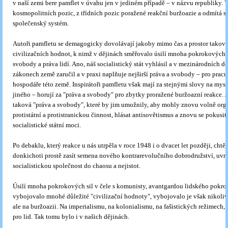
v naší zemi bere pamflet v úvahu jen v jediném případě – v názvu republiky. 
kosmopolitních pozic, z třídních pozic poražené reakční buržoazie a odmítá s
společenský systém.
Autoři pamfletu se demagogicky dovolávají jakoby mimo čas a prostor takov
civilizačních hodnot, k nimž v dějinách směřovalo úsilí mnoha pokrokových si
svobody a práva lidí. Ano, náš socialistický stát vyhlásil a v mezinárodních 
zákonech země zaručil a v praxi naplňuje nejširší práva a svobody – pro pracuj
hospodáře této země. Inspirátoři pamfletu však mají za stejnými slovy na mysl
jiného – horují za "práva a svobody" pro zbytky proražené buržoazní reakce. J
taková "práva a svobody", které by jim umožnily, aby mohly znovu volně org
protistátní a protistranickou činnost, hlásat antisovětismus a znovu se pokusit 
socialistické státní moci.
Po debaklu, který reakce u nás utrpěla v roce 1948 i o dvacet let později, chtějí
donkichoti prostě zasít semena nového kontrarevolučního dobrodružství, uvr
socialistickou společnost do chaosu a nejistot.
Úsilí mnoha pokrokových sil v čele s komunisty, avantgardou lidského pokro
vybojovalo mnohé důležité "civilizační hodnoty", vybojovalo je však nikoliv
ale na buržoazii. Na imperialismu, na kolonialismu, na fašistických režimech,
pro lid. Tak tomu bylo i v našich dějinách.