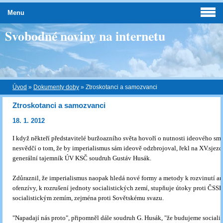
Menu
Svobodné noviny na internetu
Úvod
»
Dokumenty doby
»
Ztroskotanci a samozvanci
Ztroskotanci a samozvanci
18. 1. 2012
I když někteří představitelé buržoazního světa hovoří o nutnosti ideového smí
nesvědčí o tom, že by imperialismus sám ideově odzbrojoval, řekl na XV.sjezd
generální tajemník ÚV KSČ soudruh Gustáv Husák.
Zdůraznil, že imperialismus naopak hledá nové formy a metody k rozvinutí a
ofenzívy, k rozrušení jednoty socialistických zemí, stupňuje útoky proti ČSS
socialistickým zemím, zejména proti Sovětskému svazu.
"Napadají nás proto", připomněl dále soudruh G. Husák, "že budujeme sociali