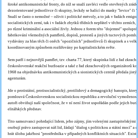
široké antikomunistické fronty, do níž se snaží zavléci vedle otevřených zrádců 
dezorientované jednotlivce či skupiny, leckdy se halící do masky "levice" či 
Snaží se často o nemožné – oživit i politické mrtvoly, a to jak v řadách emigra
socialistických zemí, tak i v řadách zbytků třídních nepřátel v těchto zemích, 
po různé kriminální a asociální živly. Jednou z forem této "dojemné" spoluprá
fabrikování všemožných pamfletů, dopisů, protestů a jiných tuctových pomluv
vydávány za hlas těch či oněch "opozičních" jednotlivců či skupinek a s ve
koordinovaným způsobem rozšiřovány po kapitalistickém světe.
Sem patří i nejnovější pamflet, tzv. charta 77, který skupinka lidí z řad zkrach
československé reakční buržoazie a také z řad zkrachovalých organizátorů ko
1968 na objednávku antikomunistických a sionistických centrál předala jist
agenturám.
Jde o protistátní, protisocialistický, protilidový a demagogický hanopis, který
pomlouvá Československou socialistickou republiku a revoluční vymoženosti
autoři obviňují naší společnost, že v ní není život uspořádán podle jejich bur
elitářských představ.
Tito samozvanci pohrdající lidem, jeho zájmy, jím volenými zastupitelskými 
osobují právo zastupovat náš lid, žádají "dialog s politickou a státní mocí" a 
hrát úlohu jakéhosi "prostředníka v případných konfliktních situacích". Exist