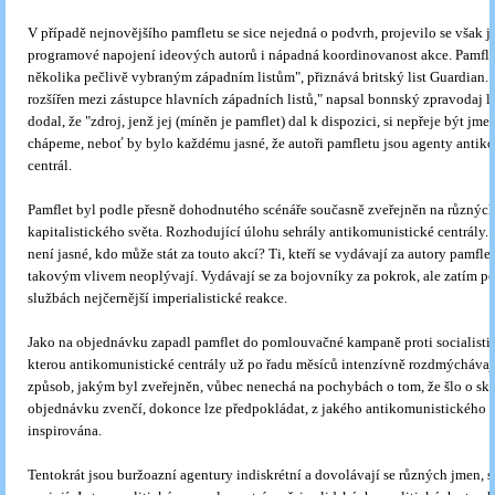
V případě nejnovějšího pamfletu se sice nejedná o podvrh, projevilo se však 
programové napojení ideových autorů i nápadná koordinovanost akce. Pamfle
několika pečlivě vybraným západním listům", přiznává britský list Guardian.
rozšířen mezi zástupce hlavních západních listů," napsal bonnský zpravodaj l
dodal, že "zdroj, jenž jej (míněn je pamflet) dal k dispozici, si nepřeje být jme
chápeme, neboť by bylo každému jasné, že autoři pamfletu jsou agenty antik
centrál.
Pamflet byl podle přesně dohodnutého scénáře současně zveřejněn na různýc
kapitalistického světa. Rozhodující úlohu sehrály antikomunistické centrály. 
není jasné, kdo může stát za touto akcí? Ti, kteří se vydávají za autory pamfle
takovým vlivem neoplývají. Vydávají se za bojovníky za pokrok, ale zatím po 
službách nejčernější imperialistické reakce.
Jako na objednávku zapadl pamflet do pomlouvačné kampaně proti socialist
kterou antikomunistické centrály už po řadu měsíců intenzívně rozdmýchávaj
způsob, jakým byl zveřejněn, vůbec nenechá na pochybách o tom, že šlo o sk
objednávku zvenčí, dokonce lze předpokládat, z jakého antikomunistického c
inspirována.
Tentokrát jsou buržoazní agentury indiskrétní a dovolávají se různých jmen, s