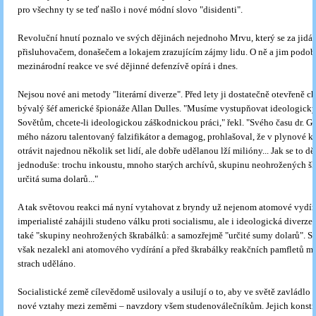
pro všechny ty se teď našlo i nové módní slovo "disidenti".
Revoluční hnutí poznalo ve svých dějinách nejednoho Mrvu, který se za jidáš
přisluhovačem, donašečem a lokajem zrazujícím zájmy lidu. O ně a jim podob
mezinárodní reakce ve své dějinné defenzívě opírá i dnes.
Nejsou nové ani metody "literární diverze". Před lety ji dostatečně otevřeně c
bývalý šéf americké špionáže Allan Dulles. "Musíme vystupňovat ideologický
Sovětům, chcete-li ideologickou záškodnickou práci," řekl. "Svého času dr. G
mého názoru talentovaný falzifikátor a demagog, prohlašoval, že v plynové k
otrávit najednou několik set lidí, ale dobře udělanou lží milióny... Jak se to d
jednoduše: trochu inkoustu, mnoho starých archívů, skupinu neohrožených šk
určitá suma dolarů..."
A tak světovou reakci má nyní vytahovat z bryndy už nejenom atomové vydírá
imperialisté zahájili studeno válku proti socialismu, ale i ideologická diverze
také "skupiny neohrožených škrabálků: a samozřejmě "určité sumy dolarů". So
však nezalekl ani atomového vydírání a před škrabálky reakčních pamfletů má
strach uděláno.
Socialistické země cílevědomě usilovaly a usilují o to, aby ve světě zavládlo 
nové vztahy mezi zeměmi – navzdory všem studenoválečníkům. Jejich konstr