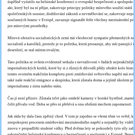
úspěšně vyústilo na helsinské konferenci o evropské bezpečnosti a spolupráci
akt, který byl na ní přijat, zakotvuje principy politiky mírového soužití států
společenských soustav, dodržování zákonů a nevměšování se, zakotvuje nepor
současných hranic v Evropě, zavazuje signatáře řešit všechny mezinárodní pr
jen mírovými prostředky.
Mírová ofenzíva socialistických zemí má všeobecné sympatie přemnohých n
socialistů a katolíků, protože je to politika, která prosazuje, aby mír panující u
desetiletí, se stal mírem trvalým.
Tato politika se ovšem evidentně setkala s nevraživostí v řadách nejreakčnějš
imperialistických kruhů, které by si z různých důvodů přály obrátit kolo histor
tomto svorném reakčním komplotu proti zmírňování světového napětí má své 
také naše reakční emigrace a skupinka, která zůstala doma a jejímž úkolem je 
imperialismu z nitra našeho státu.
Čas jí není přízniv. Zůstala trčet jako omšelé kameny v horské bystřině, marně
čelit přívalu vod. Doba se přes ni přelévá a ona obrůstá mechem zapomenutí.
Jak ráda by dala času zpětný chod. V tom je zajedno se všemi těmi ve světě, kt
znepokojeni procesem zmírňování mezinárodního napětí a nejraději by viděli
znovu v propadlišti studené války. Před dvěma lety se pokoušely tyto síly zab
uskutečnění helsinské konference o bezpečnosti a spolupráci v Evropě. Nepoc