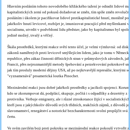
Hlavním posláním tohoto novodobého křižáckého tažení je odradit lidové ma
kapitalistických zemí od pokusů dožadovat se změn, tím spíše změn revoluční
posláním i úkolem je pacifikovat lidové protikapitalistické hnutí, morálně po
jakékoliv hnutí levicové, rozbíjet je, imunizovat pracující před myšlenkami 
socialismu, utvrdit v podvědomí lidu představ, jako by kapitalismus byl spol
jedině možný, trvalý a věčný.
Škála prostředků, kterými reakce světí tento účel, je velmi výmluvná: od disk
zákonů namířených proti levicově smýšlejícím lidem, jako je tomu v Německ
republice, přes zákaz činnosti dělnických stran v průmyslových závodech, jak
Francii, přes nejrozmanitější metody špehování a perzekvování pokrokově smýš
jak tím prosluly moderní dějiny USA, až po nejkrvavější represálie, kterými se
"vyznamenává" proamerická loutka Pinochet.
Mezinárodní reakci jsou dobré jakékoli prostředky a jacíkoli spojenci. Koru
kdo se zkorumpovat dá, podplácí, skupuje, počítá i s odpadlíky a dezertéry z 
protivníka. Verbuje emigranty, ale i různé ztroskotance žijící v socialistických
kteří jsou z jakýchkoliv důvodů svých třídních, reakčních zájmů, z důvodů ješ
slavomamství, renegátství a notorické bezcharakternosti svolni propůjčit svá 
čertu.
Ve svém zavilém boji proti pokroku se mezinárodní reakce pokouší vytvořit z