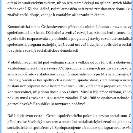
otřásá kapitalistickým světem, už po léta marně čekají na splnění svých bláh
předpovědí. Klidná, dělná, tvůrčí atmosféra naší země ztroskotance doma i v z
značně zneklidňuje, vede je k zoufalým až hazardním činům.
Komunistická strana Československa překonala období chaosu a rozvratu, vyv
společnost a lid z krize. Důsledně a tvořivě rozvíjí marxismus-leninismus, na
Sjezdu dále rozpracovala a prohloubila program výstavby rozvinuté socialisti
společnosti, program rozhojňující životní úroveň lidu, jeho politické a sociální
rozvíjela a rozvíjí socialistickou demokracii.
V období, kdy náš lid pod vedením strany s velkou odpovědností a obětavost
každodenní práci linii a závěry XV. Sjezdu, pár uražených ješitných ztroskota
samozvanců, ale ve skutečnosti agentů imperialismu typu Mlynáře, Kriegla, H
Patočky, Vaculíka bez špetky cti a svědomí spřádá plány, které nemají a nemo
poslání než přípravu nové kontrarevoluce. Lidé, kteří chtěli propašovat do 
kontrarevoluci, už jednou dostali po zásluze. Musí si být přece vědomi, že ja
pokusy musí ztroskotat už v samém zárodku. Rok 1968 se opakovat nebude. D
gottwaldovské: Republiku si rozvracen nedáme!
Náš lid jde svou cestou. Cestou společenského pokroku, cestou socialismu. 
přátelství se Sovětským svazem a ostatními socialistickými zeměmi, jako pev
socialistického společenství. Spolupracujeme a budeme spolupracovat se vše