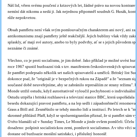
Náš lid, věren svému poučení z krizových let, žádné právo na novou kontrare
nemíní dát nikomu a nedá ji. Jak nejednou připomněl soudruh G. Husák, kontr
růže nepokvetou.
Obsah pamfletu není však svým pomlouvačným charakterem ani nový, ani zaj
antikomunismu znají pamflety ještě reakčnější. Jejich bubliny však vždy zakr
splaskly, ať mají své autory, anebo to byly podvrhy, ať se s jejich původem s
neznáme či známé.
Všechno, co je proti socialismu, je jim dobré. Jako příklad je možné uvést hu
roce 1967 spustil buržoazní tisk s tzv. manifestem československých spisovate
že pamflet podepsalo několik set našich spisovatelů a umělců. Britský list S
dokonce psal, že "originál je v bezpečných rukou na Západě" a že "seznam sig
současné době neuveřejníme, aby se zabránilo represáliím ze strany režimu". 
Monde utržil ostudu, když autoritativně vyloučil pochybnosti o individuální
Ostudu utrpěla i britská rozhlasová a televizní stanice BBC, která uspořádal
besedu dokazující pravost pamfletu, a na lep sedli i západoněmečtí renomovan
Grass a Böll atd. Zesměšnilo se tehdy mnoho lidí a institucí. Po letech se k "m
skromně přihlásil Pfaff, když se spoluemigrantům přiznal, že si pamflet sám vy
O této blamáži už v Sunday Times, Le Monde a jinde ovšem pomlčeli. Účelu 
dosaženo: pošpinit socialistickou zemi, pomluvit socialismus. A v této věci se
dostane od buržoazie morální satisfakci, i příslušný honorář.