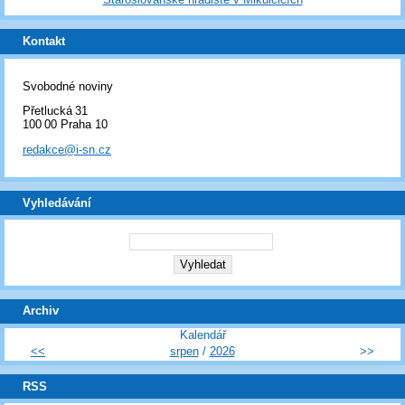
Kontakt
Svobodné noviny
Přetlucká 31
100 00 Praha 10
redakce@i-sn.cz
Vyhledávání
Archiv
Kalendář
<<
srpen
/
2026
>>
RSS