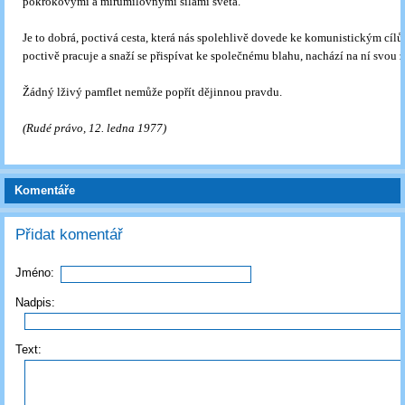
pokrokovými a mírumilovnými silami světa.
Je to dobrá, poctivá cesta, která nás spolehlivě dovede ke komunistickým cíl
poctivě pracuje a snaží se přispívat ke společnému blahu, nachází na ní svou ži
Žádný lživý pamflet nemůže popřít dějinnou pravdu.
(Rudé právo, 12. ledna 1977)
Komentáře
Přidat komentář
Jméno:
Nadpis:
Text: