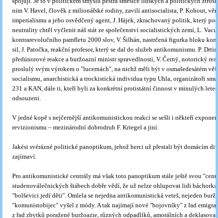
spojují. Je to v politickém smyslu pestrá směsice lidských a politických ztrosk
nim V. Havel, člověk z milionářské rodiny, zavilí antisocialista, P. Kohout, vě
imperialismu a jeho osvědčený agent, J. Hájek, zkrachovaný politik, který po
neutrality chtěl vyčlenit náš stát ze společenství socialistických zemí, L. Vacul
kontrarevolučního pamfletu 2000 slov, V. Šilhán, nastrčená figurka bloku kon
sil, J. Patočka, reakční profesor, který se dal do služeb antikomunismu. P. Drtin
předúnorové reakce a buržoazní ministr spravedlnosti, V. Černý, notorický rea
proslulý svým výrokem o "lucernách", na nichž měli být v osmašedesátém věš
socialismu, anarchistická a trockistická individua typu Uhla, organizátoři s
231 a KAN, dále ti, kteří byli za konkrétní protistátní činnost v minulých let
odsouzeni.
V jedné kopě s nejčernější antikomunistickou reakcí se sešli i někteří expone
revizionismu – mezinárodní dobrodruh F. Kriegel a jiní.
Jakési svérázné politické panoptikum, jehož herci už přestali být domácím d
zajímaví.
Pro antikomunistické centrály má však toto panoptikum stále ještě svou "cenu
studenoválečnických štábech dobře vědí, že už nelze ohlupovat lidi báchorka
"bolševici jedí děti". Omlela se nejedna antikomunistická veteš, nejeden burž
"komunistobijec" vyšel z módy. A tak najímají nové "bojovníky" z řad emigran
z řad zbytků poražené buržoazie, různých odpadlíků, amorálních a deklasovan