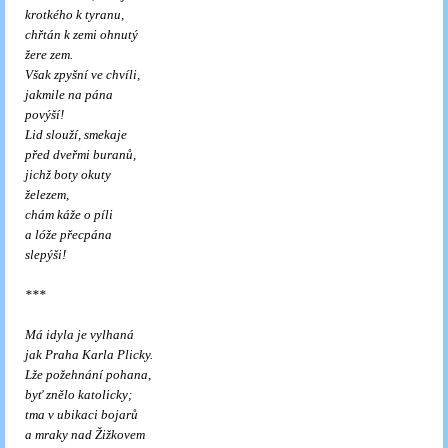
krotkého k tyranu,
chřtán k zemi ohnutý
žere zem.
Však zpyšní ve chvíli,
jakmile na pána
povýší!
Lid slouží, smekaje
před dveřmi buranů,
jichž boty okuty
železem,
chám káže o píli
a lóže přecpána
slepýši!
***
Má idyla je vylhaná
jak Praha Karla Plicky.
Lže požehnání pohana,
byť znělo katolicky;
tma v ubikaci bojarů
a mraky nad Žižkovem