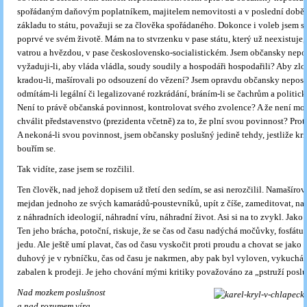
spořádaným daňovým poplatníkem, majitelem nemovitosti a v poslední době i 
základu to státu, považuji se za člověka spořádaného. Dokonce i voleb jsem se
poprvé ve svém životě. Mám na to stvrzenku v pase státu, který už neexistuje, 
vatrou a hvězdou, v pase československo-socialistickém. Jsem občansky nep
vyžaduji-li, aby vláda vládla, soudy soudily a hospodáři hospodařili? Aby zlod
kradou-li, mašírovali po odsouzení do vězení? Jsem opravdu občansky neposl
odmítám-li legální či legalizované rozkrádání, bráním-li se čachrům a politic
Není to právě občanská povinnost, kontrolovat svého zvolence? A že není mo
chválit představenstvo (prezidenta včetně) za to, že plní svou povinnost? Proto
A nekoná-li svou povinnost, jsem občansky poslušný jedině tehdy, jestliže kriti
bouřím se.
Tak vidíte, zase jsem se rozčilil.
Ten člověk, nad jehož dopisem už třetí den sedím, se asi nerozčilil. Namašíro
mejdan jednoho ze svých kamarádů-poustevníků, upít z číše, zameditovat, nal
z náhradních ideologií, náhradní víru, náhradní život. Asi si na to zvykl. Jako
Ten jeho brácha, potoční, riskuje, že se čas od času nadýchá močůvky, fosfátu
jedu. Ale ještě umí plavat, čas od času vyskočit proti proudu a chovat se jako 
duhový je v rybníčku, čas od času je nakrmen, aby pak byl vyloven, vykuchán
zabalen k prodeji. Je jeho chování mými kritiky považováno za „pstruží posl
Nad mozkem poslušnost
a nad rozumem víra