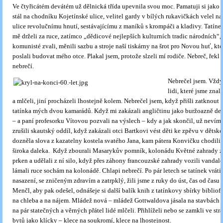
Ve čtyřicátém devátém už dělnická třída upevnila svou moc. Pamatuji si jako 
stál na chodníku Kojetínské ulice, velitel gardy v bílých rukavičkách velel na 
ulice revolučnímu hnutí, sestávajícímu z maníků s krompáči a kladivy. Tatín
mě drželi za ruce, zatímco „dědicové nejlepších kulturních tradic národních“, 
komunisté zvali, měnili sazbu a stroje naší tiskárny na šrot pro Novou huť, kt
poslali budovat mého otce. Plakal jsem, protože slzeli mí rodiče. Nebreč, řekl 
nebrečí.
Nebrečel jsem. Vždy
lidi, které jsme znali
a mlčeli, jiní procházeli lhostejně kolem. Nebrečel jsem, když přišli zatknout 
tatínka mých dvou kamarádů. Když mi zakázali angličtinu jako buržoazně de
– a paní profesorku Vítovou pozvali na výslech – kdy a jak skončil, už neví
zrušili skautský oddíl, když zakázali otci Bartkovi vést děti ke zpěvu v děts
dozněla slova z kazatelny kostela svatého Jana, kam pátera Konvičku chodili
široka daleka. Když zbourali Masarykův pomník, kolonádu Květné zahrady z
prken a udělali z ní silo, když přes záhony francouzské zahrady vozili vandalo
lámali ruce sochám na kolonádě. Chlapi nebrečí. Po pár letech se tatínek vráti
nasazení, se zničeným zdravím a zatrpklý, žili jsme z ruky do úst, čas od času 
Menčl, aby pak odešel, odnášeje si další balík knih z tatínkovy sbírky bibliofi
na chleba a na nájem. Mládež nová – mládež Gottwaldova jásala na stavbách 
na pár statečných a věrných přátel lidé mlčeli. Přihlíželi nebo se zamkli ve st
bytů jako klícky – klece na soukromí, klece na lhostejnost.