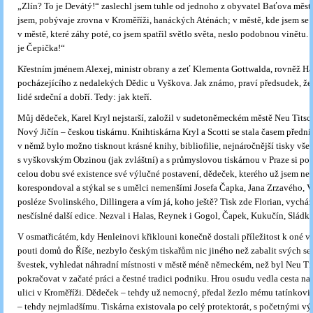
„Zlín? To je Devátý!“ zaslechl jsem tuhle od jednoho z obyvatel Baťova města
jsem, pobývaje zrovna v Kroměříži, hanáckých Aténách; v městě, kde jsem se 
v městě, které záhy poté, co jsem spatřil světlo světa, neslo podobnou vinětu.
je Čepička!“
Křestním jménem Alexej, ministr obrany a zeť Klementa Gottwalda, rovněž H
pocházejícího z nedalekých Dědic u Vyškova. Jak známo, praví předsudek, ž
lidé srdeční a dobří. Tedy: jak kteří.
Můj dědeček, Karel Kryl nejstarší, založil v sudetoněmeckém městě Neu Titsc
Nový Jičín – českou tiskárnu. Knihtiskárna Kryl a Scotti se stala časem před
v němž bylo možno tisknout krásné knihy, bibliofilie, nejnáročnější tisky vše
s vyškovským Obzinou (jak zvláštní) a s průmyslovou tiskárnou v Praze si po
celou dobu své existence své výlučné postavení, dědeček, kterého už jsem nez
korespondoval a stýkal se s umělci nemenšími Josefa Čapka, Jana Zrzavého, V
posléze Svolinského, Dillingera a vím já, koho ještě? Tisk zde Florian, vychá
nesčíslné další edice. Nezval i Halas, Reynek i Gogol, Čapek, Kukučín, Sládk
V osmatřicátém, kdy Henleinovi křiklouni konečně dostali příležitost k oné 
pouti domů do Říše, nezbylo českým tiskařům nic jiného než zabalit svých s
švestek, vyhledat náhradní místnosti v městě méně německém, než byl Neu Tit
pokračovat v začaté práci a čestné tradici podniku. Hrou osudu vedla cesta n
ulici v Kroměříži. Dědeček – tehdy už nemocný, předal žezlo mému tatínkovi,
– tehdy nejmladšímu. Tiskárna existovala po celý protektorát, s početnými vý