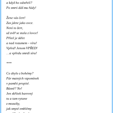
a když ho odstřelí?
Po smrti dáš mu řády!
Žene vás čert!
Zas jdete jako ovce.
Není to žert,
už zvěř se stala z lovce!
Přítel je skřet
a nad rozumem – víra!
Vpřed! Jenom VPŘED!
…a vpředu smrdí síra!
***
Co zbylo z bohémy?
Pár matných vzpomínek
v paměti propité.
Básně? Ne!
Jen skřítek barevný
tu a tam vytane
z mozaiky,
jak smyté emblémy