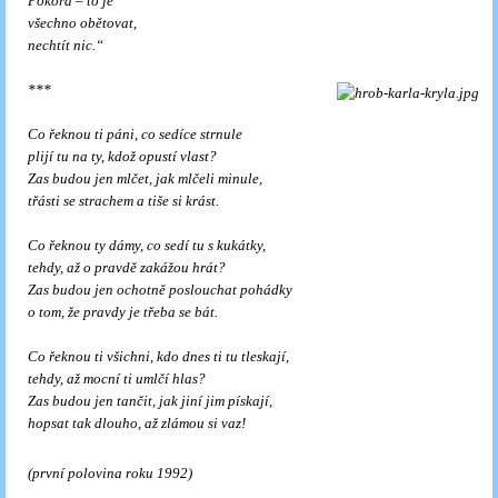
Pokora – to je
všechno obětovat,
nechtít nic.“
***
Co řeknou ti páni, co sedíce strnule
plijí tu na ty, kdož opustí vlast?
Zas budou jen mlčet, jak mlčeli minule,
třásti se strachem a tiše si krást.
Co řeknou ty dámy, co sedí tu s kukátky,
tehdy, až o pravdě zakážou hrát?
Zas budou jen ochotně poslouchat pohádky
o tom, že pravdy je třeba se bát.
Co řeknou ti všichni, kdo dnes ti tu tleskají,
tehdy, až mocní ti umlčí hlas?
Zas budou jen tančit, jak jiní jim pískají,
hopsat tak dlouho, až zlámou si vaz!
(první polovina roku 1992)