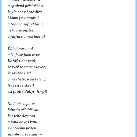
a správná příslušnost
je víc než v botě díra.
Mámu jsme zapřeli
a brácha zapřel tátu;
někdo se odstřelí
a jiným zlámem hnátu!
Ďábel nás hnal
a šli jsme jako ovce.
Každý z nás znal,
že zvěř se stane z lovce;
každý však šel
a na chytrost měl štempl.
Náš cíl se skvěl!
Jsi proti? Pak jsi lempl!
Nad oči slepota!
Sám do uší dáš vatu,
je z tebe despota
a syna dáváš katu,
k dobrému příteli
zas obracíš se zády –