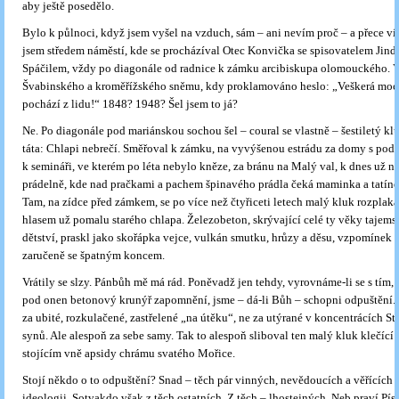
aby ještě posedělo.
Bylo k půlnoci, když jsem vyšel na vzduch, sám – ani nevím proč – a přece ví
jsem středem náměstí, kde se procházíval Otec Konvička se spisovatelem Jin
Spáčilem, vždy po diagonále od radnice k zámku arcibiskupa olomouckého. 
Švabinského a kroměřížského sněmu, kdy proklamováno heslo: „Veškerá moc 
pochází z lidu!“ 1848? 1948? Šel jsem to já?
Ne. Po diagonále pod mariánskou sochou šel – coural se vlastně – šestiletý kl
táta: Chlapi nebrečí. Směřoval k zámku, na vyvýšenou estrádu za domy s po
k semináři, ve kterém po léta nebylo kněze, za bránu na Malý val, k dnes už ne
prádelně, kde nad pračkami a pachem špinavého prádla čeká maminka a tatínek, 
Tam, na zídce před zámkem, se po více než čtyřiceti letech malý kluk rozplakal
hlasem už pomalu starého chlapa. Železobeton, skrývající celé ty věky tajems
dětství, praskl jako skořápka vejce, vulkán smutku, hrůzy a děsu, vzpomínek 
zaručeně se špatným koncem.
Vrátily se slzy. Pánbůh mě má rád. Poněvadž jen tehdy, vyrovnáme-li se s tím, 
pod onen betonový krunýř zapomnění, jsme – dá-li Bůh – schopni odpuštění. 
za ubité, rozkulačené, zastřelené „na útěku“, ne za utýrané v koncentrácích S
synů. Ale alespoň za sebe samy. Tak to alespoň sliboval ten malý kluk klečící 
stojícím vně apsidy chrámu svatého Mořice.
Stojí někdo o to odpuštění? Snad – těch pár vinných, nevědoucích a věřících 
ideologii. Sotvakdo však z těch ostatních. Z těch – lhostejných. Neb praví P