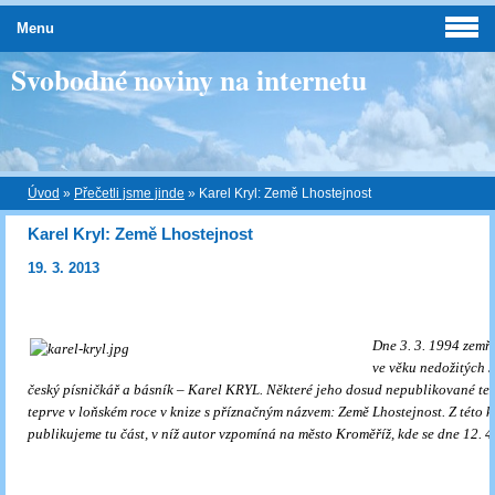
Menu
Svobodné noviny na internetu
Úvod
»
Přečetli jsme jinde
»
Karel Kryl: Země Lhostejnost
Karel Kryl: Země Lhostejnost
19. 3. 2013
Dne 3. 3. 1994 zemř
ve věku nedožitých 
český písničkář a básník – Karel KRYL. Některé jeho dosud nepublikované te
teprve v loňském roce v knize s příznačným názvem: Země Lhostejnost. Z této 
publikujeme tu část, v níž autor vzpomíná na město Kroměříž, kde se dne 12. 4