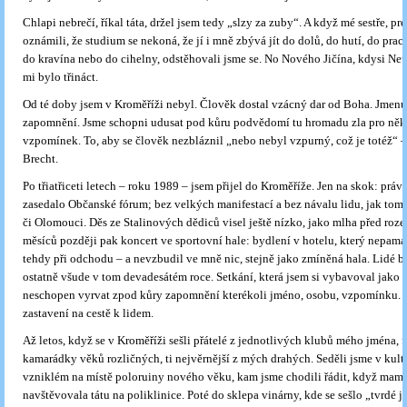
Chlapi nebrečí, říkal táta, držel jsem tedy „slzy za zuby“. A když mé sestře, pr
oznámili, že studium se nekoná, že jí i mně zbývá jít do dolů, do hutí, do pra
do kravína nebo do cihelny, odstěhovali jsme se. No Nového Jičína, kdysi Neu
mi bylo třináct.
Od té doby jsem v Kroměříži nebyl. Člověk dostal vzácný dar od Boha. Jmenu
zapomnění. Jsme schopni udusat pod kůru podvědomí tu hromadu zla pro něk
vzpomínek. To, aby se člověk nezbláznil „nebo nebyl vzpurný, což je totéž“ –
Brecht.
Po třiatřiceti letech – roku 1989 – jsem přijel do Kroměříže. Jen na skok: prá
zasedalo Občanské fórum; bez velkých manifestací a bez návalu lidu, jak tom
či Olomouci. Děs ze Stalinových dědiců visel ještě nízko, jako mlha před roz
měsíců později pak koncert ve sportovní hale: bydlení v hotelu, který nepamat
tehdy při odchodu – a nevzbudil ve mně nic, stejně jako zmíněná hala. Lidé by
ostatně všude v tom devadesátém roce. Setkání, která jsem si vybavoval jako z
neschopen vyrvat zpod kůry zapomnění kterékoli jméno, osobu, vzpomínku. J
zastavení na cestě k lidem.
Až letos, když se v Kroměříži sešli přátelé z jednotlivých klubů mého jména,
kamarádky věků rozličných, ti nejvěrnější z mých drahých. Seděli jsme v kult
vzniklém na místě poloruiny nového věku, kam jsme chodili řádit, když mam
navštěvovala tátu na poliklinice. Poté do sklepa vinárny, kde se sešlo „tvrdé j