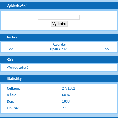
Vyhledávání
Archiv
Kalendář
<<
srpen
/
2026
>>
RSS
Přehled zdrojů
Statistiky
Celkem:
2771801
Měsíc:
60945
Den:
1938
Online:
27