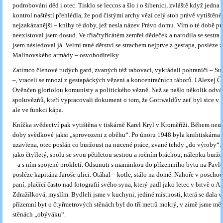
podrobováni děd i otec. Tisklo se leccos a šlo i o šibenici, zvláště když jedna
kontrol naštěstí přehlédla, že pod čistými archy vězí celý stoh právě vytištěné
nejzakázanější – knihy té doby, jež nesla název Právo domu. Vím o té době pr
neexistoval jsem dosud. Ve třiačtyřicátém zemřel dědeček a narodila se sestra
jsem následoval já. Velmi rané dětství se strachem nejprve z gestapa, posléze 
Malinovského armády – osvoboditelky.
Zatímco členové rudých gard, zvaných též rabovací, vykrádali pohraničí – Su
–, vraceli se mnozí z gestapáckých vězení a koncentračních táborů. I Alexej Če
Ověnčen gloriolou komunisty a politického vězně. Než se našlo několik odv
spoluvězňů, kteří vypracovali dokument o tom, že Gottwaldův zeť byl sice v 
ale ve funkci kápa.
Knížka svědectví pak vytištěna v tiskárně Karel Kryl v Kroměříži. Během neuv
doby svědkové jaksi „sprovozeni z oběhu“. Po únoru 1948 byla knihtiskárna
uzavřena, otec poslán co buržoust na nucené práce, zvané tehdy „do výroby“. 
jako čtyřletý, spolu se svou pětiletou sestrou a ročním bráchou, nálepku bur
– a s ním spojené prokletí. Odsunuti s maminkou do přízemního bytu na Pavl
posléze kapitána Jaroše ulici. Otáhal – kotle, stálo na domě. Nahoře v poschod
paní, plačící často nad fotografií svého syna, který padl jako letec v bitvě o An
Zdražílková, myslím. Bydleli jsme v kuchyni, jediné místnosti, která se dala v
přízemní byt o čtyřmetrových stěnách byl do tří metrů mokrý, v zimě jsme měl
stěnách „obýváku“.