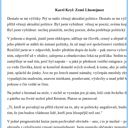
Karel Kryl: Země Lhostejnost
Dostalo se mi výčitky. Prý se málo věnuji aktuální politice. Dostalo se mi výči
příliš věnuji aktuální politice. Byl jsem vybídnut: věnuj se poezii, svému kop
Byl jsem vybídnut: nechej písniček, nechej poezie, doba potřebuje politický č
V jednom z dopisů, jimiž jsem obklopen, sděluje mi člověk, cenný a zřejmě do
jeho přátelé se stáhli do ústraní politiky, že už mají své společenství vnitřníc
Rozčilil jsem se v odpovědi, hodiv předtím dopis do koše – pak znova vylovi
ním, odpověď už v obálce, zalepena a ofrankována čeká na pošťáka. Sedím n
zamýšleje se nad tím, proč byl napsán – a jaká je přednost vnitřní emigrace, j
co vede člověka, který se konečně domohl svých svobod, k tomu, aby je odlož
jimi, spláchl do jímky. A to ne po letech marné námahy, vyčerpán mnohdy zby
vypadajícím snažením, unaven intrikami, pomluvami, výslechy a snad ještě h
pokusu o čin vzdát se činu.
Na jedné z hromad na stole, v nichž se vyznám jen já sám, leží citát řeckého fil
z pátého na čtvrté století před Kristem. Platon se jmenoval.
„Ti, kteří se považují na příliš chytré na to, aby se politicky angažovali, budo
tím, že jim budou vládnout lidé, kteří jsou hloupější než oni.“
V jedné prognostické knize jsem pochvalně obviněn – ano, i to je možné – p
obviněn z celoživotní ctnosti neposlušnosti. Jsem opravdu občansky neposluš