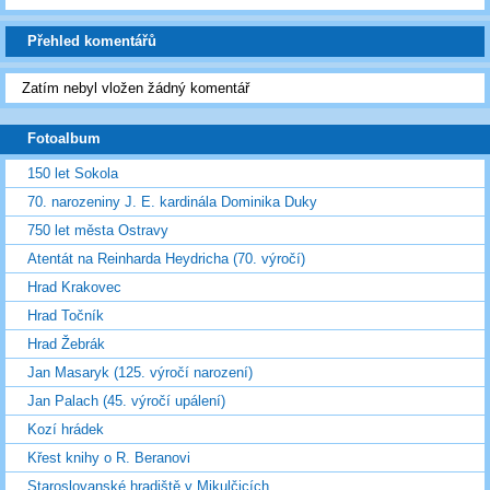
Přehled komentářů
Zatím nebyl vložen žádný komentář
Fotoalbum
150 let Sokola
70. narozeniny J. E. kardinála Dominika Duky
750 let města Ostravy
Atentát na Reinharda Heydricha (70. výročí)
Hrad Krakovec
Hrad Točník
Hrad Žebrák
Jan Masaryk (125. výročí narození)
Jan Palach (45. výročí upálení)
Kozí hrádek
Křest knihy o R. Beranovi
Staroslovanské hradiště v Mikulčicích