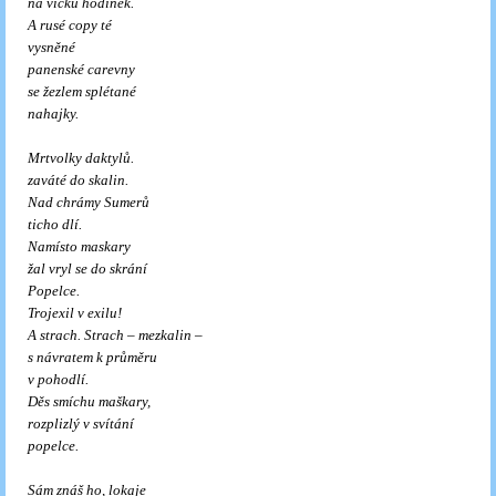
na víčku hodinek.
A rusé copy té
vysněné
panenské carevny
se žezlem splétané
nahajky.
Mrtvolky daktylů.
zaváté do skalin.
Nad chrámy Sumerů
ticho dlí.
Namísto maskary
žal vryl se do skrání
Popelce.
Trojexil v exilu!
A strach. Strach – mezkalin –
s návratem k průměru
v pohodlí.
Děs smíchu maškary,
rozplizlý v svítání
popelce.
Sám znáš ho, lokaje