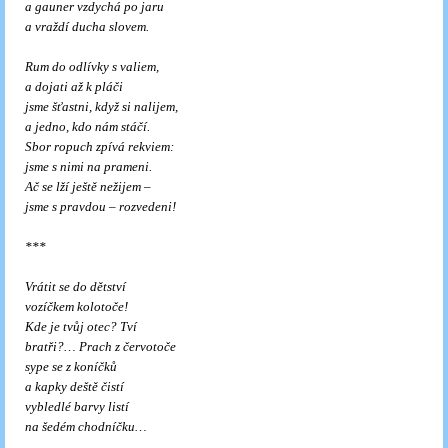
a gauner vzdychá po jaru
a vraždí ducha slovem.
Rum do odlívky s valiem,
a dojati až k pláči
jsme šťastni, když si nalijem,
a jedno, kdo nám stáčí.
Sbor ropuch zpívá rekviem:
jsme s nimi na prameni.
Ač se lží ještě nežijem –
jsme s pravdou – rozvedeni!
***
Vrátit se do dětství
vozíčkem kolotoče!
Kde je tvůj otec? Tví
bratři?… Prach z červotoče
sype se z koníčků
a kapky deště čistí
vybledlé barvy listí
na šedém chodníčku…