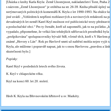
[Ukázka z knihy Karla Kryla: Země Lhostejnost, nakladatelství Torst, Praha 2
s názvem „Země Lhostejnost“ je otištěna na str. 26-39. Kniha přináší úplný so
nerýmovaných politických komentářů K. Kryla z let 1990-1993. Na obálce k
jiné uvádí: „Vzhledem k nepřízni rozhlasových a novinových redaktorů na p
devadesátých let neměl Karel Kryl možnost své publicistické texty představit š
a posluchačské obci.“ Pro ty čtenáře, kteří už zapomněli, jak to na počátku „h
vypadalo, připomeňme, že velká část tehdejších sdělovacích prostředků byla 
„prošpikována“ spolupracovníky bývalé StB, včetně těch, kteří s V. Havlem p
známé „Hovory z Lán“. Rok po Havlově smrti už naštěstí mohla nejen vyjít ta
Kryla, ale můžeme i popravdě napsat, jak to s onou Havlovou „pravdou a lásk
skutečnosti bylo.]
Popisky:
Karel Kryl v posledních letech svého života.
K. Kryl v chlapeckém věku.
Kryl na konci 60. let 20. století.
Hrob K. Kryla na Břevnovském hřbitově u sv. Markéty.