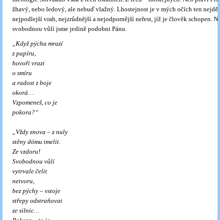
žhavý, nebo ledový, ale nebuď vlažný. Lhostejnost je v mých očích ten nejděsn
nejpodlejší vrah, nejzrůdnější a nejodpornější neřest, jíž je člověk schopen. 
svobodnou vůlí jsme jedině podobni Pánu.
„Když pýcha mrazí
z papíru,
hovoří vrazi
o smíru
a radost z boje
okorá…
Vzpomeneš, co je
pokora?“
„Vždy znova – z nuly
stěny dómu tmelit.
Ze vzdoru!
Svobodnou vůlí
vytrvale čelit
netvoru,
bez pýchy – vstoje
střepy odstraňovat
ze silnic…