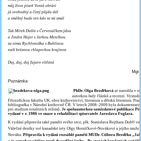
můj život píseň Vontů obrátí
já svobodný a čistý půjdu dál
a směšný bude ten kdo se mi smál
Tak Mirek Dušín s Červenáčkem jdou
a Jindra Hojer s Jarkou Metelkou
za nima Rychlonožka s Bublinou
naší krásnou chlapeckou krajinou
Duj, duj, duj fujaro vítězná
Mgr.
Poznámka:
PhDr. Olga Bezděková
se narodila v ro
autorkou řady článků a recenzí. Vystudo
Filozofickou fakultu UK, obor knihovnictví, literatura a dětská literatura. Pra
bibliografka v Národní knihovně ČR. V letech 2008–2009 byla dokumentaris
pro studium totalitních režimů.
Je spoluautorkou samizdatové publikace Pís
vydané v r. 1986 ve snaze o rehabilitaci spisovatele Jaroslava Foglara.
K vydání připravila také paměti svého otce, plk. Stanislava Rejthara
Dobří voj
Válečné deníky své kanadské tety Olgy Horníčkové-Novákové a jejího muže 
Nováka.
Připravila k vydání rozsáhlé paměti MUDr. Ctibora Bezděka „Jak 
a je autorkou většiny textů dvoudílné knihy „Po stopách kreslených seriál