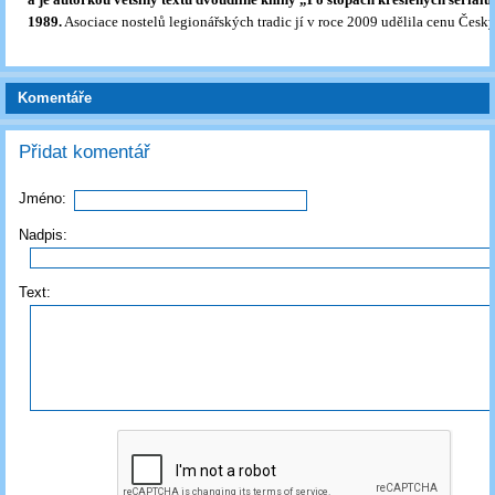
1989.
Asociace nostelů legionářských tradic jí v roce 2009 udělila cenu Český 
Komentáře
Přidat komentář
Jméno:
Nadpis:
Text: