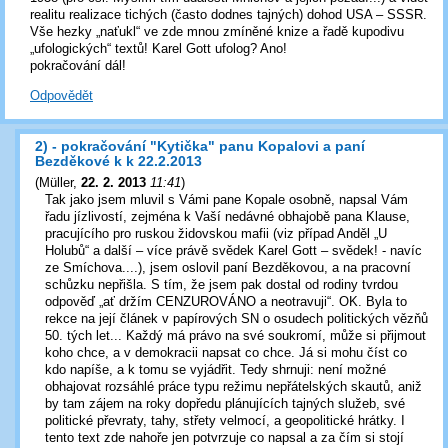
realitu realizace tichých (často dodnes tajných) dohod USA – SSSR.
Vše hezky „naťukl“ ve zde mnou zmíněné knize a řadě kupodivu
„ufologických“ textů! Karel Gott ufolog? Ano!
pokračování dál!
Odpovědět
2) - pokračování "Kytička" panu Kopalovi a paní
Bezděkové k k 22.2.2013
(
Müller
,
22. 2. 2013
11:41
)
Tak jako jsem mluvil s Vámi pane Kopale osobně, napsal Vám
řadu jízlivostí, zejména k Vaší nedávné obhajobě pana Klause,
pracujícího pro ruskou židovskou mafii (viz případ Anděl „U
Holubů“ a další – více právě svědek Karel Gott – svědek! - navíc
ze Smíchova....), jsem oslovil paní Bezděkovou, a na pracovní
schůzku nepřišla. S tím, že jsem pak dostal od rodiny tvrdou
odpověď „ať držím CENZUROVÁNO a neotravuji“. OK. Byla to
rekce na její článek v papírových SN o osudech politických vězňů
50. tých let... Každý má právo na své soukromí, může si přijmout
koho chce, a v demokracii napsat co chce. Já si mohu číst co
kdo napíše, a k tomu se vyjádřit. Tedy shrnuji: není možné
obhajovat rozsáhlé práce typu režimu nepřátelských skautů, aniž
by tam zájem na roky dopředu plánujících tajných služeb, své
politické převraty, tahy, střety velmocí, a geopolitické hrátky. I
tento text zde nahoře jen potvrzuje co napsal a za čím si stojí