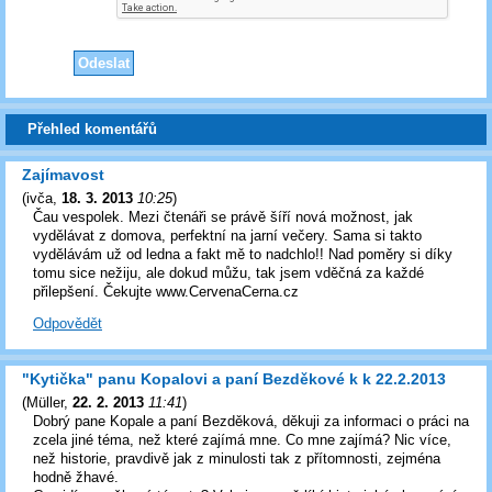
Přehled komentářů
Zajímavost
(
ivča
,
18. 3. 2013
10:25
)
Čau vespolek. Mezi čtenáři se právě šíří nová možnost, jak
vydělávat z domova, perfektní na jarní večery. Sama si takto
vydělávám už od ledna a fakt mě to nadchlo!! Nad poměry si díky
tomu sice nežiju, ale dokud můžu, tak jsem vděčná za každé
přilepšení. Čekujte www.CervenaCerna.cz
Odpovědět
"Kytička" panu Kopalovi a paní Bezděkové k k 22.2.2013
(
Müller
,
22. 2. 2013
11:41
)
Dobrý pane Kopale a paní Bezděková, děkuji za informaci o práci na
zcela jiné téma, než které zajímá mne. Co mne zajímá? Nic více,
než historie, pravdivě jak z minulosti tak z přítomnosti, zejména
hodně žhavé.