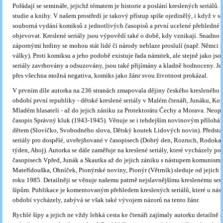
Pořádají se semináře, jejichž tématem je historie a poslání kreslených seriálů. P
studie a knihy. V našem prostředí je takový přístup spíše ojedinělý, i když v s
souborná vydání komiksů z jednotlivých časopisů a první ucelené přehledné s
objevovat. Kreslené seriály jsou výpovědí také o době, kdy vznikají. Snadno s
zápornými hrdiny se mohou stát lidé či národy neblaze proslulí (např. Němci za
války). Proti komiksu a jeho podobě existuje řada námitek, ale stejně jako js
seriály zavrhovány a odsuzovány, jsou také přijímány a kladně hodnoceny. Je 
přes všechna možná negativa, komiks jako žánr svou životnost prokázal.
V prvním díle autorka na 236 stranách zmapovala dějiny českého kresleného s
období první republiky - dětské kreslené seriály v Malém čtenáři, Junáku, Kou
Mladém hlasateli - až do jejich zániku za Protektorátu Čechy a Morava. Neop
časopis Správný kluk (1943-1945). Věnuje se i tehdejším novinovým přílohá
dětem (Slovíčko, Svobodného slova, Dětský koutek Lidových novin). Předsta
seriály pro dospělé, uveřejňované v časopisech (Dobrý den, Rozruch, Rodokap
týden, Ahoj). Autorka se dále zaměřuje na kreslené seriály, které vycházely po
časopisech Vpřed, Junák a Skautka až do jejich zániku s nástupem komunism
Mateřídouška, Ohníček, Pionýrské noviny, Pionýr (Větrník) sleduje od jejich 
roku 1985. Detailněji se věnuje našemu patrně nejslavnějšímu kreslenému ser
šípům. Publikace je komentovaným přehledem kreslených seriálů, které u nás
období vycházely, zabývá se však také vývojem názorů na tento žánr.
Rychlé šípy a jejich ne vždy lehká cesta ke čtenáři zajímaly autorku detailně a