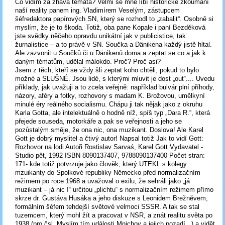
Co vidím za žhavá témata? Velmi se mně líbí historické zkoumání
naší reality panem ing. Vladimírem Veselým, zástupcem
šéfredaktora papírových SN, který se rozhodl to „zabalit“. Osobně si
myslím, že je to škoda. Totiž, oba pane Kopale i paní Bezděková
jste svědky něčeho opravdu unikátní jak v publicistice, tak
žurnalistice – a to právě v SN. Součka a Dänikena každý jistě hltal.
Ale zazvonit u Součků či u Dänikenů doma a zeptat se co a jak k
daným tématům, udělal málokdo. Proč? Proč asi?
Jsem z těch, kteří se vždy šli zeptat koho chtěli, pokud to bylo
možné a SLUŠNÉ. Jsou lidé, s kterými mluvit je dost „out“.... Uvedu
příklady, jak uvažuji a to zcela veřejně: například bulvár plní příhody,
názory, aféry a fotky, rozhovory s madam K. Brožovou, umělkyní
minulé éry reálného socialismu. Chápu ji tak nějak jako z okruhu
Karla Gotta, ale intelektuálně o hodně níž, spíš typ „Dara R.“, která
přejede souseda, motorkáře a pak se veřejnosti a jeho se
pozůstalým směje, že ona nic, ona muzikant. Doslova! Ale Karel
Gott je dobrý myslitel a čtivý autor! Napsal totiž Jak to vidí Gott:
Rozhovor na lodi Autoři Rostislav Sarvaś, Karel Gott Vydavatel -
Studio pět, 1992 ISBN 8090137407, 9788090137400 Počet stran:
171- kde totiž potvrzuje jako člověk, který UTEKL s kolegy
mzuikanty do Spolkové republiky Německo před normalizačním
režimem po roce 1968 a uvažoval o exilu, že sehráli jako „já
muzikant – já nic !“ určitou „plichtu“ s normalizačním režimem přímo
skrze dr. Gustáva Husáka a jeho diskuze s Leonidem Brežněvem,
formálním šéfem tehdejší světové velmoci SSSR. A tak se stal
tuzemcem, který mohl žít a pracovat v NSR, a znát realitu světa po
1938 (pro čsl. Myslím tím události Mnichov a jejich pozadí...) a vidět