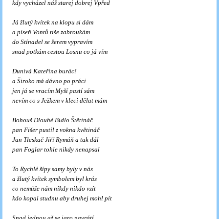
kdy vycházel náš starej dobrej Vpřed
Já žlutý kvítek na klopu si dám
a píseň Vontů tiše zabroukám
do Stínadel se šerem vypravím
snad potkám cestou Losnu co já vím
Dunivá Kateřina burácí
a Široko má dávno po práci
jen já se vracím Myší pastí sám
nevím co s Ježkem v kleci dělat mám
Bohouš Dlouhé Bidlo Štětináč
pan Fišer pustil z vokna květináč
Jan Tleskač Jiří Rymáň a tak dál
pan Foglar tohle nikdy nenapsal
To Rychlé šípy samy byly v nás
a žlutý kvítek symbolem byl krás
co nemůže nám nikdy nikdo vzít
kdo kopal studnu aby druhej mohl pít
Snad jednou až se jaro navrátí