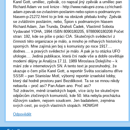
Karel Gott, umělec, zpěvák, co napsal jiný zpěvák a umělec pan
Richard Adam ve své knize - http://www.nakupni-zona.cz/richard-
adam-zpevak-se-zvlastnim-poslanim-nebo-spion-s-podmanivym-
hlasem-p-21272.html to je link na obrázek přebalu knihy: Zpěvák
se zvláštním posláním, nebo, Špion s podmanivým hlasem
Richard Adam, Jan Trunda, Drahoš Čadek, Vlastimil Sobota
Vydavatel YOHA, 1994 ISBN 8090180205, 9788090180208 Počet
stran: 192, kde se píše o práci CIA. Skutečných svědectví z
činnosti této organizace je málo, a mnoho je mlhavých historicky
sporných. Mne zajímá jen boj s komunisty po roce 1917....
dodnes.... a pravých svědectví je málo. A pak je tu otázka UFO
ufologie.... Jediná publikace, která ční nade vše a dobře osvětluje
moderní dějiny je Analýza 17.11. 1989 Miroslava Dolejšího – k
mání zde v internetových SN. A tento text je pozoruhodný, že
ukazuje o čem píše Karel Gott, a reportér Světa socialismu dříve
SSSR – pan Stanislav Motl, výborný reportér izraelské lobby,
který dal hodně prostoru paní Bezděkové. Ta se se mnou nikdy
nebavila – proč asi? Pan Adam ano. Proč asi?
Tož zdravím, méně izraelských bajek, více úcty ke skutečným
odpůrcům zločinných komunistů, kde 50. léta nebyla procházka
růžovým sadem, nejsem soudcem. Jen badatelem, zejména
svých cest, po svých vlastních stopách. HOWGH!
Odpovědět