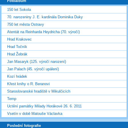
Fotoalbum
150 let Sokola
70. narozeniny J. E. kardinála Dominika Duky
750 let města Ostravy
Atentát na Reinharda Heydricha (70. výročí)
Hrad Krakovec
Hrad Točník
Hrad Žebrák
Jan Masaryk (125. výročí narození)
Jan Palach (45. výročí upálení)
Kozí hrádek
Křest knihy o R. Beranovi
Staroslovanské hradiště v Mikulčicích
Temp
Uctění památky Milady Horákové 26. 6. 2011
Vsetín v době Matouše Václavka
Poslední fotografie