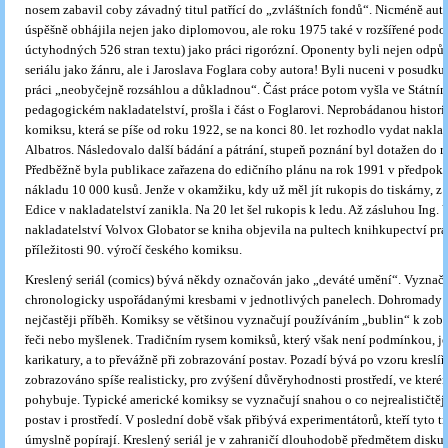
nosem zabavil coby závadný titul patřící do „zvláštních fondů“. Nicméně auto
úspěšně obhájila nejen jako diplomovou, ale roku 1975 také v rozšířené podob
úctyhodných 526 stran textu) jako práci rigorózní. Oponenty byli nejen odpůr
seriálu jako žánru, ale i Jaroslava Foglara coby autora! Byli nuceni v posudku 
práci „neobyčejně rozsáhlou a důkladnou“. Část práce potom vyšla ve Státní
pedagogickém nakladatelství, prošla i část o Foglarovi. Neprobádanou histori
komiksu, která se píše od roku 1922, se na konci 80. let rozhodlo vydat naklad
Albatros. Následovalo další bádání a pátrání, stupeň poznání byl dotažen do 
Předběžně byla publikace zařazena do edičního plánu na rok 1991 v předpo
nákladu 10 000 kusů. Jenže v okamžiku, kdy už měl jít rukopis do tiskárny, z 
Edice v nakladatelství zanikla. Na 20 let šel rukopis k ledu. Až zásluhou Ing.
nakladatelství Volvox Globator se kniha objevila na pultech knihkupectví prá
příležitosti 90. výročí českého komiksu.
Kreslený seriál (comics) bývá někdy označován jako „deváté umění“. Vyznaču
chronologicky uspořádanými kresbami v jednotlivých panelech. Dohromady v
nejčastěji příběh. Komiksy se většinou vyznačují používáním „bublin“ k zob
řeči nebo myšlenek. Tradičním rysem komiksů, který však není podmínkou, je
karikatury, a to převážně při zobrazování postav. Pozadí bývá po vzoru kreslí
zobrazováno spíše realisticky, pro zvýšení důvěryhodnosti prostředí, ve které
pohybuje. Typické americké komiksy se vyznačují snahou o co nejrealističtěj
postav i prostředí. V poslední době však přibývá experimentátorů, kteří tyto t
úmyslně popírají. Kreslený seriál je v zahraničí dlouhodobě předmětem disku