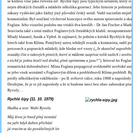
se knihou vine jako červená niť. Rychlé šípy jsou typickým seriálem, který si 
nejen dětských čtenářů a mládeže několika generací. Jeho historie je pohnutá.
zákazy vydávání jako žádný jiný původní český seriál. Vadil nacistům stejně 
komunistům. Byl součástí výchovné koncepce svého autora spisovatele a skau
Foglara. Jeho vizuelní podobu mu vtiskli dva kreslíři – Dr. Jan Fischer a Mar
Souvisela také s nimi tradice Foglarových čtenářských klubů: nezapomenutel
Mladý hlasatel, Junák a Vpřed. Je zajímavé, že jedním z kritiků Rychlých šípů
letech také Ivan Klíma. Pomýlený autor, tehdejší svazák a komunista, radil po
procesech a popravách mládeži, kde hledat své vzory
(„Je skutečně zapotřebí
svazáky číst o takových písních, které si můžeme zazpívat tolik našich i sověts
z nichž je jedna hezčí než druhá, plná optimismu a jasu?“
). Iritoval ho Foglar 
romantická dobrodružství. Místa Foglara propagoval uvědomělé sovětské auto
se jeho vnuk seznámil s Foglarovým dílem a prohlédnuvší Klíma prohlédl. Ryc
prošly několikerým vzkříšením – po II. světové válce, roku 1968 a naposledy 
Doufejme, že je to již naposledy a že si budeme moci bez obav zabroukat pís
Ryvoly…
Rychlé šípy (11. 10. 1979)
Hudba a text: Wabi Ryvola
Můj život je hned plný nesnází
na jaře když duben přichází
já vracím se do poválečnejch let