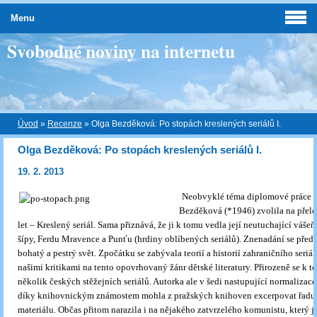
Menu
Svobodné noviny na internetu
Úvod
»
Recenze
»
Olga Bezděková: Po stopách kreslených seriálů I.
Olga Bezděková: Po stopách kreslených seriálů I.
19. 2. 2013
Neobvyklé téma diplomové práce s
Bezděková (*1946) zvolila na přelo
let – Kreslený seriál. Sama přiznává, že ji k tomu vedla její neutuchající váše
šípy, Ferdu Mravence a Punťu (hrdiny oblíbených seriálů). Znenadání se před 
bohatý a pestrý svět. Zpočátku se zabývala teorií a historií zahraničního seriá
našimi kritikami na tento opovrhovaný žánr dětské literatury. Přirozeně se k t
několik českých stěžejních seriálů. Autorka ale v šedi nastupující normalizace 
díky knihovnickým známostem mohla z pražských knihoven excerpovat řadu
materiálu. Občas přitom narazila i na nějakého zatvrzelého komunistu, který jí