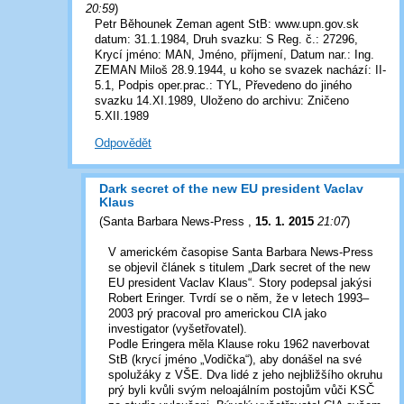
20:59
)
Petr Běhounek Zeman agent StB: www.upn.gov.sk
datum: 31.1.1984, Druh svazku: S Reg. č.: 27296,
Krycí jméno: MAN, Jméno, příjmení, Datum nar.: Ing.
ZEMAN Miloš 28.9.1944, u koho se svazek nachází: II-
5.1, Podpis oper.prac.: TYL, Převedeno do jiného
svazku 14.XI.1989, Uloženo do archivu: Zničeno
5.XII.1989
Odpovědět
Dark secret of the new EU president Vaclav
Klaus
(
Santa Barbara News-Press
,
15. 1. 2015
21:07
)
V americkém časopise Santa Barbara News-Press
se objevil článek s titulem „Dark secret of the new
EU president Vaclav Klaus“. Story podepsal jakýsi
Robert Eringer. Tvrdí se o něm, že v letech 1993–
2003 prý pracoval pro americkou CIA jako
investigator (vyšetřovatel).
Podle Eringera měla Klause roku 1962 naverbovat
StB (krycí jméno „Vodička“), aby donášel na své
spolužáky z VŠE. Dva lidé z jeho nejbližšího okruhu
prý byli kvůli svým neloajálním postojům vůči KSČ