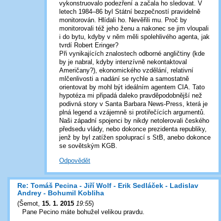
vykonstruovalo podezření a začala ho sledovat. V
letech 1984–86 byl Státní bezpečností pravidelně
monitorován. Hlídali ho. Nevěřili mu. Proč by
monitorovali též jeho ženu a nakonec se jim vloupali
i do bytu, kdyby v něm měli spolehlivého agenta, jak
tvrdí Robert Eringer?
Při vynikajících znalostech odborné angličtiny (kde
by je nabral, kdyby intenzívně nekontaktoval
Američany?), ekonomického vzdělání, relativní
mlčenlivosti a nadání se rychle a samostatně
orientovat by mohl být ideálním agentem CIA. Tato
hypotéza mi připadá daleko pravděpodobnější než
podivná story v Santa Barbara News-Press, která je
plná legend a vzájemně si protiřečících argumentů.
Naši západní spojenci by nikdy netolerovali českého
předsedu vlády, nebo dokonce prezidenta republiky,
jenž by byl zatížen spoluprací s StB, anebo dokonce
se sovětským KGB.
Odpovědět
Re: Tomáš Pecina - Jiří Wolf - Erik Sedláček - Ladislav
Andrey - Bohumil Kobliha
(
Šemot
,
15. 1. 2015
19:55
)
Pane Pecino máte bohužel velikou pravdu.