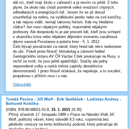
dál víc, kteří mají školu v zahraničí a já nevím co ještě. Z toho
plyne, že okolo nás chodí poměrně velké množství chytrých,
odhodlaných a energických lidí. Jenom že se až dosud
soustřeďují na rodinu, na vydělávání peněz nebo na své koníčky,
a tak nejsou vidět, nemají takovou historii. Kde my hledáme
vůdce? Jen mezi nějakými politiky, maximálně nějakými
profesory. Ale doopravdy tu je pár procent lidí, kteří jsou schopní
v okamžiku krize nebo nějakém dějinném momentu zasáhnout.
dávno varoval Povstanou a poteče krev - 5. 1. 2012
Češi bývají považováni za národ, který hned tak něco nedostane
do ulic. Právě proto filosof, klimatolog a zároveň ředitel
Geologického ústavu AV ČR Václav Cílek poukazuje na Rusy, o
nichž se tvrdí, že jsou ještě apatičtější. Stačily ale jedny
nepovedené volby a ruská města zaplnily desetitisíce
demonstrantů. I proto filosof očekává, že nepokoje, a to sociální,
propuknou v příštím roce i u nás.
Odpovědět
Tomáš Pecina - Jiří Wolf - Erik Sedláček - Ladislav Andrey -
Bohumil Kobliha
(
ISBN: 978-80-88021-01-8
,
15. 1. 2015
19:35
)
Přímý účastník 17. listopadu 1989 v Praze na Národní třídě Jiří
Wolf, politický vězeň, který odseděl 9,5 roku, vzpomíná bez
jakékoliv cenzury na tento bolševický podvod, který pokračuje do