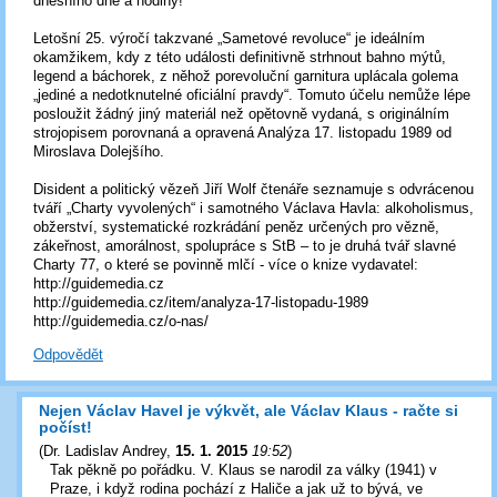
dnešního dne a hodiny!
Letošní 25. výročí takzvané „Sametové revoluce“ je ideálním
okamžikem, kdy z této události definitivně strhnout bahno mýtů,
legend a báchorek, z něhož porevoluční garnitura uplácala golema
„jediné a nedotknutelné oficiální pravdy“. Tomuto účelu nemůže lépe
posloužit žádný jiný materiál než opětovně vydaná, s originálním
strojopisem porovnaná a opravená Analýza 17. listopadu 1989 od
Miroslava Dolejšího.
Disident a politický vězeň Jiří Wolf čtenáře seznamuje s odvrácenou
tváří „Charty vyvolených“ i samotného Václava Havla: alkoholismus,
obžerství, systematické rozkrádání peněz určených pro vězně,
zákeřnost, amorálnost, spolupráce s StB – to je druhá tvář slavné
Charty 77, o které se povinně mlčí - více o knize vydavatel:
http://guidemedia.cz
http://guidemedia.cz/item/analyza-17-listopadu-1989
http://guidemedia.cz/o-nas/
Odpovědět
Nejen Václav Havel je výkvět, ale Václav Klaus - račte si
počíst!
(
Dr. Ladislav Andrey
,
15. 1. 2015
19:52
)
Tak pěkně po pořádku. V. Klaus se narodil za války (1941) v
Praze, i když rodina pochází z Haliče a jak už to bývá, ve