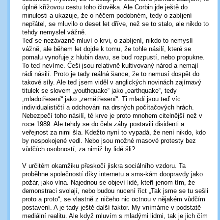
úplně křížovou cestu toho člověka. Ale Corbin jde ještě do
minulosti a ukazuje, že o něčem podobném, tedy o zabíjení
nepřátel, se mluvilo o deset let dříve, než se to stalo, ale nikdo to
tehdy nemyslel vážně.
Teď se nezávazně mluví o krvi, o zabíjení, nikdo to nemyslí
vážně, ale během let dojde k tomu, že tohle násilí, které se
pomalu vynořuje z hlubin davu, se buď rozpustí, nebo propukne.
To teď nevíme. Češi jsou relativně kultivovaný národ a nemají
rádi násilí. Proto je tady reálná šance, že to nemusí dospět do
takové síly. Ale teď jsem viděl v anglických novinách zajímavý
titulek se slovem „youthquake“ jako „earthquake“, tedy
„mladotřesení“ jako „zemětřesení“. Ti mladí jsou teď víc
individualističtí a odchováni na drsných počítačových hrách.
Nebezpečí toho násilí, té krve je proto mnohem citelnější než v
roce 1989. Ale tehdy se do čela záhy postavili disidenti a
veřejnost za nimi šla. Kdežto nyní to vypadá, že není nikdo, kdo
by nespokojené vedl. Nebo jsou možné masové protesty bez
vůdčích osobností, za nimiž by lidé šli?
V určitém okamžiku přeskočí jiskra sociálního vzdoru. Ta
proběhne společností díky internetu a sms-kám doopravdy jako
požár, jako vlna. Najednou se objeví lidé, kteří jenom tím, že
demonstraci svolají, nebo budou nucení říct „Tak jsme se tu sešli
proto a proto“, se vlastně z ničeho nic octnou v nějakém vůdčím
postavení. A je tady ještě další faktor. My vnímáme v podstatě
mediální realitu. Ale když mluvím s mladými lidmi, tak je jich čím