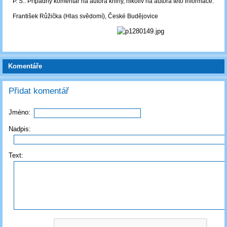
P. S.: Případný komentář na autora knihy, nikoliv na autora této informace.
František Růžička (Hlas svědomí), České Budějovice
Komentáře
Přidat komentář
Jméno:
Nadpis:
Text: