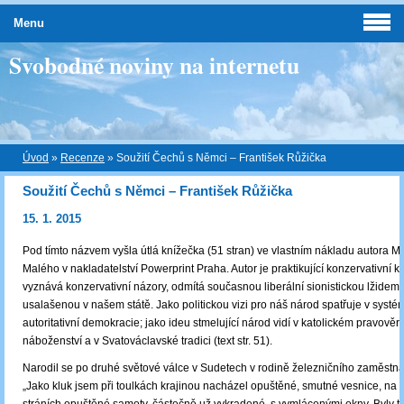
Menu
Svobodné noviny na internetu
Úvod
»
Recenze
»
Soužití Čechů s Němci – František Růžička
Soužití Čechů s Němci – František Růžička
15. 1. 2015
Pod tímto názvem vyšla útlá knížečka (51 stran) ve vlastním nákladu autora Mg
Malého v nakladatelství Powerprint Praha. Autor je praktikující konzervativní kat
vyznává konzervativní názory, odmítá současnou liberální sionistickou lžidemo
usalašenou v našem státě. Jako politickou vizi pro náš národ spatřuje v syst
autoritativní demokracie; jako ideu stmelující národ vidí v katolickém pravově
náboženství a v Svatováclavské tradici (text str. 51).
Narodil se po druhé světové válce v Sudetech v rodině železničního zaměstna
„Jako kluk jsem při toulkách krajinou nacházel opuštěné, smutné vesnice, na p