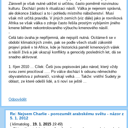
Zároveň je však nutné udržet si určitou, často poměrně rozvinutou
kulturu. Dochází proto k ritualizaci násilí. Válka je nejenom správná,
ale dokonce žádoucí a to i pohledu místního náboženství. Musí
však mít určitá pravidla. V jiných zemích (viz dále) jako je rovníková
Afrika se však válka o zdroje často řešila prostým vybíjením jiného
kmene během nekontrolovaného výbuchu kmenového násilí.
-
Celá tato úvaha je nepříjemná, ale nejspíš nutná. Ocitáme-li se v
období klimatických změn, pak se podle všech studií zákonitě
projeví právě v té Africe, kde je historická paměť kmenových válek
a násilí živá a jak ukazují konflikty a genocidy posledních let, dá se
snadno aktivovat.
1. říjen 2010 ... Cílek: Češi jsou popisováni jako národ, který vždy
svou zemi prociťoval ..... Po válce dochází k odsunu německého
obyvatelstva z pohraničí, vznikají velká .... Takže: vnitřní Sudety je
oblast, ze které odešli lidé, a ti noví se ještě ...
Odpovědět
Re: Nejsem Charlie - porozumět arabskému světu - názor z
5. 1. 2012
(
klimatolog
,
19. 1. 2015
19:49
)