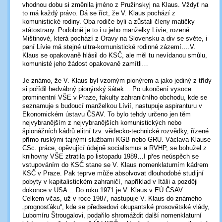
vhodnou dobu si změnila jméno z Pružinskyj na Klaus. Vždyť na
to má každý právo. Dá se říct, že V. Klaus pochází z
komunistické rodiny. Oba rodiče byli a zůstali členy matičky
státostrany. Podobně je to i u jeho manželky Lívie, rozené
Mištinové, která pochází z Oravy na Slovensku a div se světe, i
paní Lívie má stejné ultra-komunistické rodinné zázemí….V.
Klaus se opakovaně hlásil do KSČ, ale měl tu nevídanou smůlu,
komunisté jeho žádost opakovaně zamítli…
Je známo, že V. Klaus byl vzorným pionýrem a jako jediný z třídy
si pořídil hedvábný pionýrský šátek… Po ukončení vysoce
prominentní VŠE v Praze, fakulty zahraničního obchodu, kde se
seznamuje s budoucí manželkou Lívií, nastupuje aspiranturu v
Ekonomickém ústavu ČSAV. To bylo tehdy určeno jen těm
nejvybranějším z nejvybranějších komunistických nebo
špionážních kádrů elitní tzv. vědecko-technické rozvědky, řízené
přímo ruskými tajnými službami KGB nebo GRU. Václava Klause
CSc. práce, opěvující údajně socialismus a RVHP, se bohužel z
knihovny VŠE ztratila po listopadu 1989…I přes neúspěch se
vstupováním do KSČ stane se V. Klaus nomenklaturním kádrem
KSČ v Praze. Pak teprve může absolvovat dlouhodobé studijní
pobyty v kapitalistickém zahraničí, například v Itálii a později
dokonce v USA… Do roku 1971 je V. Klaus v EÚ ČSAV…
Celkem včas, už v roce 1987, nastupuje V. Klaus do známého
„prognosťáku“, kde se předsedovi okupantské prosovětské vlády,
Lubomíru Štrougalovi, podařilo shromáždit další nomenklaturní