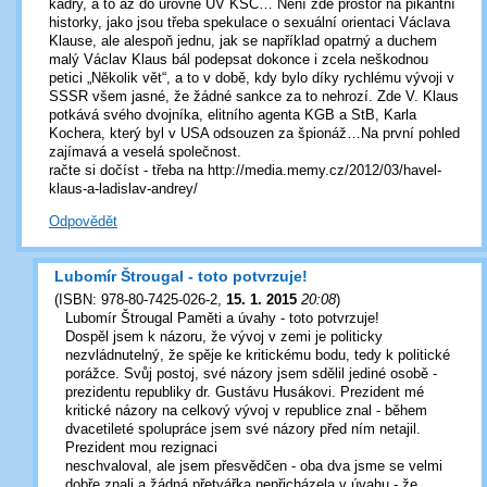
kádry, a to až do úrovně ÚV KSČ… Není zde prostor na pikantní
historky, jako jsou třeba spekulace o sexuální orientaci Václava
Klause, ale alespoň jednu, jak se například opatrný a duchem
malý Václav Klaus bál podepsat dokonce i zcela neškodnou
petici „Několik vět“, a to v době, kdy bylo díky rychlému vývoji v
SSSR všem jasné, že žádné sankce za to nehrozí. Zde V. Klaus
potkává svého dvojníka, elitního agenta KGB a StB, Karla
Kochera, který byl v USA odsouzen za špionáž…Na první pohled
zajímavá a veselá společnost.
račte si dočíst - třeba na http://media.memy.cz/2012/03/havel-
klaus-a-ladislav-andrey/
Odpovědět
Lubomír Štrougal - toto potvrzuje!
(
ISBN: 978-80-7425-026-2
,
15. 1. 2015
20:08
)
Lubomír Štrougal Paměti a úvahy - toto potvrzuje!
Dospěl jsem k názoru, že vývoj v zemi je politicky
nezvládnutelný, že spěje ke kritickému bodu, tedy k politické
porážce. Svůj postoj, své názory jsem sdělil jediné osobě -
prezidentu republiky dr. Gustávu Husákovi. Prezident mé
kritické názory na celkový vývoj v republice znal - během
dvacetileté spolupráce jsem své názory před ním netajil.
Prezident mou rezignaci
neschvaloval, ale jsem přesvědčen - oba dva jsme se velmi
dobře znali a žádná přetvářka nepřicházela v úvahu - že