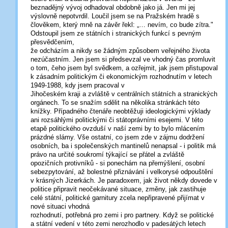
beznadějný vývoj odhadoval obdobně jako já. Jen mi jej
výslovně nepotvrdil. Loučil jsem se na Pražském hradě s
člověkem, který mně na závěr řekl: „… nevím, co bude zítra."
Odstoupil jsem ze státních i stranických funkcí s pevným
přesvědčením,
že odcházím a nikdy se žádným způsobem veřejného života
nezúčastním. Jen jsem si předsevzal ve vhodný čas promluvit
o tom, čeho jsem byl svědkem, a ozřejmit, jak jsem přistupoval
k zásadním politickým či ekonomickým rozhodnutím v letech
1949-1988, kdy jsem pracoval v
Jihočeském kraji a zvláště v centrálních státních a stranických
orgánech. To se snažím sdělit na několika stránkách této
knížky. Případného čtenáře neobtěžuji ideologickými výklady
ani rozsáhlými politickými či státoprávními esejemi. V této
etapě politického ovzduší v naší zemi by to bylo mlácením
prázdné slámy. Vše ostatní, co jsem zde v zájmu dodržení
osobních, ba i společenských mantinelů nenapsal - i politik má
právo na určité soukromí týkající se přátel a zvláště
opozičních protivníků - si ponechám na přemýšlení, osobní
sebezpytování, až bolestné přiznávání i velkorysé odpouštění
v krásných Jizerkách. Je paradoxem, jak život někdy dovede v
politice připravit neočekávané situace, změny, jak zastihuje
celé státní, politické garnitury zcela nepřipravené přijímat v
nové situaci vhodná
rozhodnutí, potřebná pro zemi i pro partnery. Když se politické
a státní vedení v této zemi nerozhodlo v padesátých letech