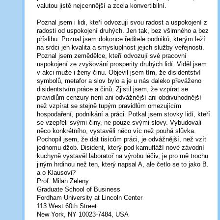
valutou jistě nejcennější a zcela konvertibilní.
Poznal jsem i lidi, kteří odvozují svou radost a uspokojení z
radosti od uspokojení druhých. Jen tak, bez všimného a bez
příslibu. Poznal jsem dokonce ředitele podniků, kterým leží
na srdci jen kvalita a smysluplnost jejich služby veřejnosti.
Poznal jsem zemědělce, kteří odvozují své pracovní
uspokojení ze zvyšování prosperity druhých lidí. Viděl jsem
v akci muže i ženy činu. Objevil jsem tím, že disidentství
symbolů, metafor a slov bylo a je u nás daleko převáženo
disidentstvím práce a činů. Zjistil jsem, že vzpírat se
pravidlům cenzury není ani odvážnější ani obdivuhodnější
než vzpírat se stejně tupým pravidlům omezujícím
hospodaření, podnikání a práci. Potkal jsem stovky lidí, kteří
se vzepřeli svými činy, ne pouze svými slovy. Vybudovali
něco konkrétního, vystavěli něco víc než pouhá slůvka.
Pochopil jsem, že dát tisícům práci, je odvážnější, než vzít
jednomu džob. Disident, který pod kamufláží nové závodní
kuchyně vystavěl laboratoř na výrobu léčiv, je pro mě trochu
jiným hrdinou než ten, který napsal A, ale četlo se to jako B.
a o Klausovi?
Prof. Milan Zeleny
Graduate School of Business
Fordham University at Lincoln Center
113 West 60th Street
New York, NY 10023-7484, USA