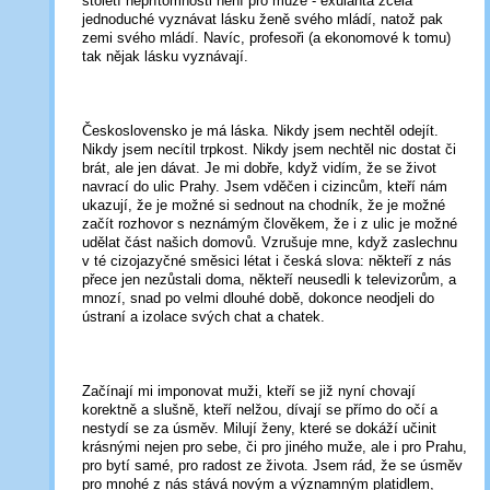
století nepřítomnosti není pro muže - exulanta zcela
jednoduché vyznávat lásku ženě svého mládí, natož pak
zemi svého mládí. Navíc, profesoři (a ekonomové k tomu)
tak nějak lásku vyznávají.
Československo je má láska. Nikdy jsem nechtěl odejít.
Nikdy jsem necítil trpkost. Nikdy jsem nechtěl nic dostat či
brát, ale jen dávat. Je mi dobře, když vidím, že se život
navrací do ulic Prahy. Jsem vděčen i cizincům, kteří nám
ukazují, že je možné si sednout na chodník, že je možné
začít rozhovor s neznámým člověkem, že i z ulic je možné
udělat část našich domovů. Vzrušuje mne, když zaslechnu
v té cizojazyčné směsici létat i česká slova: někteří z nás
přece jen nezůstali doma, někteří neusedli k televizorům, a
mnozí, snad po velmi dlouhé době, dokonce neodjeli do
ústraní a izolace svých chat a chatek.
Začínají mi imponovat muži, kteří se již nyní chovají
korektně a slušně, kteří nelžou, dívají se přímo do očí a
nestydí se za úsměv. Milují ženy, které se dokáží učinit
krásnými nejen pro sebe, či pro jiného muže, ale i pro Prahu,
pro bytí samé, pro radost ze života. Jsem rád, že se úsměv
pro mnohé z nás stává novým a významným platidlem,