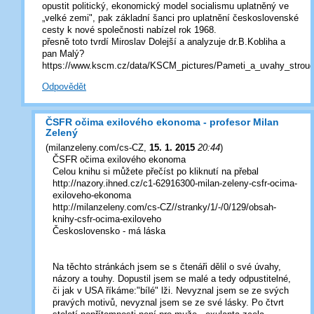
opustit politický, ekonomický model socialismu uplatněný ve
„velké zemi", pak základní šanci pro uplatnění československé
cesty k nové společnosti nabízel rok 1968.
přesně toto tvrdí Miroslav Dolejší a analyzuje dr.B.Kobliha a
pan Malý?
https://www.kscm.cz/data/KSCM_pictures/Pameti_a_uvahy_stroug
Odpovědět
ČSFR očima exilového ekonoma - profesor Milan
Zelený
(
milanzeleny.com/cs-CZ
,
15. 1. 2015
20:44
)
ČSFR očima exilového ekonoma
Celou knihu si můžete přečíst po kliknutí na přebal
http://nazory.ihned.cz/c1-62916300-milan-zeleny-csfr-ocima-
exiloveho-ekonoma
http://milanzeleny.com/cs-CZ//stranky/1/-/0/129/obsah-
knihy-csfr-ocima-exiloveho
Československo - má láska
Na těchto stránkách jsem se s čtenáři dělil o své úvahy,
názory a touhy. Dopustil jsem se malé a tedy odpustitelné,
či jak v USA říkáme:"bílé" lži. Nevyznal jsem se ze svých
pravých motivů, nevyznal jsem se ze své lásky. Po čtvrt