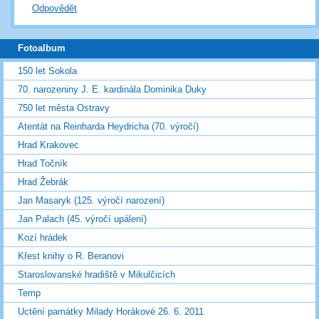
Odpovědět
Fotoalbum
150 let Sokola
70. narozeniny J. E. kardinála Dominika Duky
750 let města Ostravy
Atentát na Reinharda Heydricha (70. výročí)
Hrad Krakovec
Hrad Točník
Hrad Žebrák
Jan Masaryk (125. výročí narození)
Jan Palach (45. výročí upálení)
Kozí hrádek
Křest knihy o R. Beranovi
Staroslovanské hradiště v Mikulčicích
Temp
Uctění památky Milady Horákové 26. 6. 2011