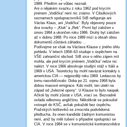
1989. Předtím se vůbec neznali.
Ani o nějakém svazku z roku 1962 pod krycím
jménem „Vodička“ není nic známo. V Cibulkových
seznamech spolupracovníků StB nefiguruje ani
Václav Klaus, ani „Vodička“. Byly objeveny pouze
dva svazky – „Kluk“ a „Rek“. První byl založen v
únoru 1984 a ukončen roku 1986. Druhý byl založen
až v dubnu 1988. Po roce 1989 mizí a obsah obou
dokumentů zůstává záhadou …
Podívejme se však na Václava Klause z jiného úhlu
pohledu. V letech 1958–63 studuje s úspěchem na
VŠE zahraniční obchod. StB sice o něho zájem mít
mohla, ale pod krycím jménem „Vodička“ nelze nic
nalézt. V roce 1966 absolvuje studijní stáž v Itálii a
1969 v USA. Teoreticky by mohl navázat kontakty s
americkou CIA — nejpozději roku 1969. Ledascos by
tomu nasvědčovalo: Doba po 21. srpnu 1968 byla
dobou masové emigrace. Kdo mohl, ten utekl na
západ od „železné opony“. U Klause to bylo naopak.
Ačkoli by mohl zůstat v USA, vrací se. Bezvadně
ovládá odbornou angličtinu. Několikrát se pokoušel
vstoupit do KSČ, avšak pokaždé bez úspěchu.
Pražských bolševiků se zmocnila podvědomá
předtucha, že onen kandidát žádným komunistou
není, aniž by měli tušení o případné spolupráci se
CIA. V roce 1984 se v komunistické kontrarozvědce