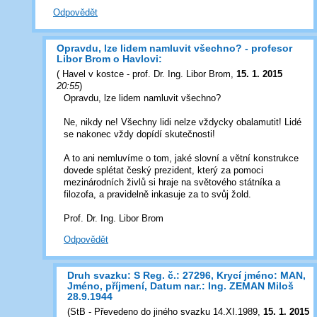
Odpovědět
Opravdu, lze lidem namluvit všechno? - profesor
Libor Brom o Havlovi:
(
Havel v kostce - prof. Dr. Ing. Libor Brom
,
15. 1. 2015
20:55
)
Opravdu, lze lidem namluvit všechno?
Ne, nikdy ne! Všechny lidi nelze vždycky obalamutit! Lidé
se nakonec vždy dopídí skutečnosti!
A to ani nemluvíme o tom, jaké slovní a větní konstrukce
dovede splétat český prezident, který za pomoci
mezinárodních živlů si hraje na světového státníka a
filozofa, a pravidelně inkasuje za to svůj žold.
Prof. Dr. Ing. Libor Brom
Odpovědět
Druh svazku: S Reg. č.: 27296, Krycí jméno: MAN,
Jméno, příjmení, Datum nar.: Ing. ZEMAN Miloš
28.9.1944
(
StB - Převedeno do jiného svazku 14.XI.1989
,
15. 1. 2015