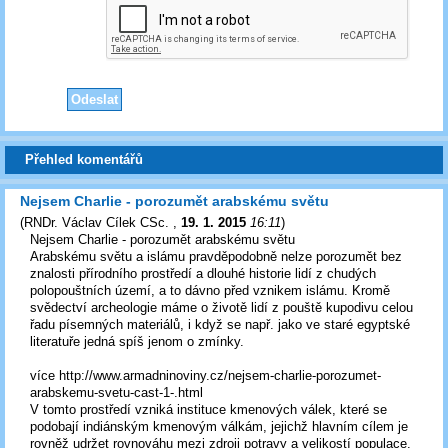
Přehled komentářů
Nejsem Charlie - porozumět arabskému světu
(
RNDr. Václav Cílek CSc.
,
19. 1. 2015
16:11
)
Nejsem Charlie - porozumět arabskému světu
Arabskému světu a islámu pravděpodobně nelze porozumět bez
znalosti přírodního prostředí a dlouhé historie lidí z chudých
polopouštních území, a to dávno před vznikem islámu. Kromě
svědectví archeologie máme o životě lidí z pouště kupodivu celou
řadu písemných materiálů, i když se např. jako ve staré egyptské
literatuře jedná spíš jenom o zmínky.
více http://www.armadninoviny.cz/nejsem-charlie-porozumet-
arabskemu-svetu-cast-1-.html
V tomto prostředí vzniká instituce kmenových válek, které se
podobají indiánským kmenovým válkám, jejichž hlavním cílem je
rovněž udržet rovnováhu mezi zdroji potravy a velikostí populace.