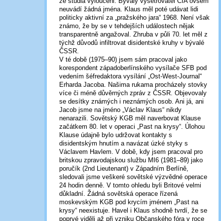
ze studia vyloučeni. Bývalý vyšetřovatel CIA ovšem
neuvádí žádná jména. Klaus měl poté udávat lidi
politicky aktivní za „pražského jara“ 1968. Není však
známo, že by se v tehdejších událostech nějak
transparentně angažoval. Zhruba v půli 70. let měl z
týchž důvodů infiltrovat disidentské kruhy v bývalé
ČSSR.
V té době (1975–90) jsem sám pracoval jako
korespondent západoberlínského vysílače SFB pod
vedením šéfredaktora vysílání „Ost-West-Journal“
Erharda Jacoba. Našima rukama procházely stovky
více či méně důvěrných zpráv z ČSSR. Objevovaly
se desítky známých i neznámých osob. Ani já, ani
Jacob jsme na jméno „Václav Klaus“ nikdy
nenarazili. Sovětský KGB měl naverbovat Klause
začátkem 80. let v operaci „Past na krysy“. Úlohou
Klause údajně bylo udržovat kontakty s
disidentským hnutím a navázat úzké styky s
Václavem Havlem. V době, kdy jsem pracoval pro
britskou zpravodajskou službu MI6 (1981–89) jako
poručík (2nd Lieutenant) v Západním Berlíně,
sledovali jsme veškeré sovětské výzvědné operace
24 hodin denně. V tomto ohledu byli Britové velmi
důkladní. Žádná sovětská operace řízená
moskevským KGB pod krycím jménem „Past na
krysy“ neexistuje. Havel i Klaus shodně tvrdí, že se
poprvé viděli až při vzniku Občanského fóra v roce