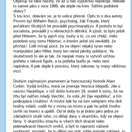
Objevují se také názory, že až u nás vypuknou nepokoje, nebude
to samet jako v roce 1989, ale dojde na krev. Sdílíte podobné
obavy?
S tou krví, obávám se, je to velice přesné. Opřu to o dva autory.
Prvním byl Wilhelm Reich, psycholog, žák Freuda, který
počátkem třicátých let prováděl psychoanalýzu. A protože to byl
socialista, prováděl ji u německých dělníků. A zjistil, to bylo ještě
před Hitlerem, že ty jejich sny, touhy a to, co oni chtějí, mělo
podobné rysy tomu Hitlerovi, o kterém ještě oni nevěděli, že
přichází. Lidé mívají pocit, že se objeví nějaký tyran nebo
manipulátor jako Hitler, který ten národ jakoby poblázní. Ve
skutečnosti to ale je tak, že naopak masy si vytvoří určitou
potřebu v takové figuře, a ta potřeba buďto je, nebo není
naplněna. A pak dojde k procesu, který nakonec ty masy většinou
mrzí.
Druhým zajímavým pramenem je francouzský historik Alain
Corbin. Vydal knížku, která se jmenuje Vesnice lidojedů. Jde o
vesnici Hautefaye, v níž došlo koncem 19. století k tomu, že na
trhu byl nařčen mladý šlechtic, že volá „Ať žije republika“, a tím
podkopává císařství. A místní lidé ho na tom veřejném trhu dvě
hodiny mlátili, vodili ho z místa na místo a pak ho ještě živého
uvrhli na hranici a upálili. Od té doby to je bráno jako jedna ze
základních studií toho, co dělají davy v okamžiku, kdy se objeví
fámy. V okamžiku strachu si všech těch dvacet nebo
jedenadvacet hlavních viníků, a byli to naprosto vážené
osobnosti, myslelo, že to dělají pro stát, tohle pomalé zabíjení, tu