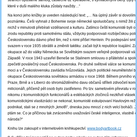
stráních opuštěné samoty, částečně už vykradené, s vymlácenými okny. Byly to 
které v duši malého kluka zůstaly navždy…“
Na konci jeho knížky je uveden následující text: „… Na úplný závěr si dovolím
poznámku. Češi vyhnali z Bohemie svoje německé spoluobčany, s nimiž žili po 
nichž v minulosti přebírali vzdělanost a kulturu. Zatímco čeští komunisté byli
zrodu republiky proti samotnému státu, vždycky podporovali rozbíječskou politi
Československu dávno před tím, než s nimi přišel Henlein. Po podepsání sml
svazem v roce 1935 obrátili a změnili taktiku: začali být k republice loajální. Za
okupace až do války Německa se Sovětským svazem veřejně podporovali vá
Západě. V roce 1943 uzavřel Beneše se Stalinem smlouvu o přátelství a spolu
zpečetil poválečný osud Československa. Po druhé světové válce se komunist
moci a v Československu zavládla hrůzovláda. Jejich politické neumětelství by
okupace Československa sovětskou armádou v roce 1968. Během prvního výr
Praze, Brně a v Liberci do shromážděného davu občanů stříleli zdivočelí komun
milicionáři, přičemž pět osob bylo zastřeleno. Po tzv. sametovém převratu v r
nikomu z komunistických funkcionářů a estébáckých zločinců nezkřivil vlásek,
komunistickými vlastizrádci se nekonal; komunisté exkulpovaní Havlovým rež
podnikat, stali se z mnohých „kmotři“, dneska jsou mnozí z nich velcí boháči. J
ptám se. Co je příčinou tak zvráceného uvažování české inteligence, vlastně
národa?“
Knihu lze zakoupit v internetovém knihkupectví:
www.bodyartbook.cz