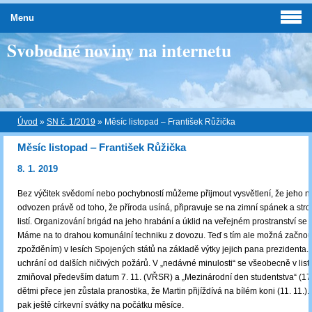
Menu
Svobodné noviny na internetu
Úvod
»
SN č. 1/2019
»
Měsíc listopad ‒ František Růžička
Měsíc listopad ‒ František Růžička
8. 1. 2019
Bez výčitek svědomí nebo pochybností můžeme přijmout vysvětlení, že jeho n
odvozen právě od toho, že příroda usíná, připravuje se na zimní spánek a str
listí. Organizování brigád na jeho hrabání a úklid na veřejném prostranství se
Máme na to drahou komunální techniku z dovozu. Teď s tím ale možná začno
zpožděním) v lesích Spojených států na základě výtky jejich pana prezidenta. 
uchrání od dalších ničivých požárů. V „nedávné minulosti“ se všeobecně v lis
zmiňoval především datum 7. 11. (VŘSR) a „Mezinárodní den studentstva“ (17.
dětmi přece jen zůstala pranostika, že Martin přijíždívá na bílém koni (11. 11.).
pak ještě církevní svátky na počátku měsíce.