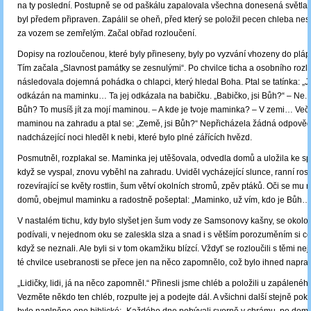
na ty poslední. Postupně se od paškálu zapalovala všechna donesená světla, 
byl předem připraven. Zapálil se oheň, před který se položil pecen chleba ne
za vozem se zemřelým. Začal obřad rozloučení.
Dopisy na rozloučenou, které byly přineseny, byly po vyzvání vhozeny do pláp
Tím začala „Slavnost památky se zesnulými“. Po chvilce ticha a osobního rozl
následovala dojemná pohádka o chlapci, který hledal Boha. Ptal se tatínka: „Js
odkázán na maminku… Ta jej odkázala na babičku. „Babičko, jsi Bůh?“ – Ne. A
Bůh? To musíš jít za mojí maminou. – A kde je tvoje maminka? – V zemi… Veče
maminou na zahradu a ptal se: „Země, jsi Bůh?“ Nepřicházela žádná odpověď.
nadcházející noci hleděl k nebi, které bylo plné zářících hvězd.
Posmutněl, rozplakal se. Maminka jej utěšovala, odvedla domů a uložila ke
když se vyspal, znovu vyběhl na zahradu. Uviděl vycházející slunce, ranní rosu
rozevírající se květy rostlin, šum větví okolních stromů, zpěv ptáků. Oči se mu r
domů, obejmul maminku a radostně pošeptal: „Maminko, už vím, kdo je Bůh…
V nastalém tichu, kdy bylo slyšet jen šum vody ze Samsonovy kašny, se okolo 
podívali, v nejednom oku se zaleskla slza a snad i s větším porozuměním si cos
když se neznali. Ale byli si v tom okamžiku blízcí. Vždyť se rozloučili s těmi ne
té chvilce usebranosti se přece jen na něco zapomnělo, což bylo ihned napra
„Lidičky, lidi, já na něco zapomněl.“ Přinesli jsme chléb a položili u zapálenéh
Vezměte někdo ten chléb, rozpulte jej a podejte dál. A všichni další stejně po