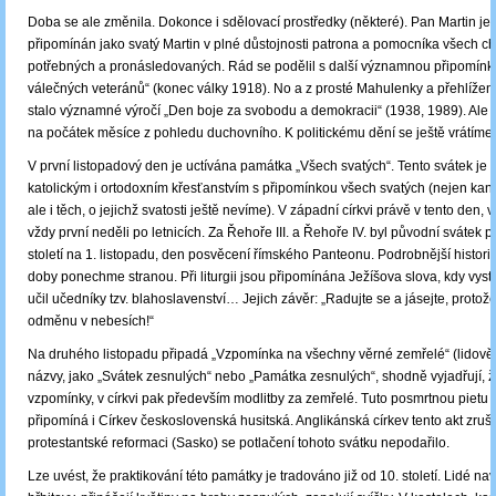
Doba se ale změnila. Dokonce i sdělovací prostředky (některé). Pan Martin je
připomínán jako svatý Martin v plné důstojnosti patrona a pomocníka všech c
potřebných a pronásledovaných. Rád se podělil s další významnou připomín
válečných veteránů“ (konec války 1918). No a z prosté Mahulenky a přehlíž
stalo významné výročí „Den boje za svobodu a demokracii“ (1938, 1989). Ale 
na počátek měsíce z pohledu duchovního. K politickému dění se ještě vrátíme.
V první listopadový den je uctívána památka „Všech svatých“. Tento svátek je 
katolickým i ortodoxním křesťanstvím s připomínkou všech svatých (nejen ka
ale i těch, o jejichž svatosti ještě nevíme). V západní církvi právě v tento den,
vždy první neděli po letnicích. Za Řehoře III. a Řehoře IV. byl původní svátek 
století na 1. listopadu, den posvěcení římského Panteonu. Podrobnější historic
doby ponechme stranou. Při liturgii jsou připomínána Ježíšova slova, kdy vyst
učil učedníky tzv. blahoslavenství… Jejich závěr: „Radujte se a jásejte, proto
odměnu v nebesích!“
Na druhého listopadu připadá „Vzpomínka na všechny věrné zemřelé“ (lidově 
názvy, jako „Svátek zesnulých“ nebo „Památka zesnulých“, shodně vyjadřují, ž
vzpomínky, v církvi pak především modlitby za zemřelé. Tuto posmrtnou pietu 
připomíná i Církev československá husitská. Anglikánská církev tento akt zrušil
protestantské reformaci (Sasko) se potlačení tohoto svátku nepodařilo.
Lze uvést, že praktikování této památky je tradováno již od 10. století. Lidé nav