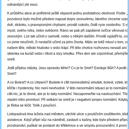
odhánějící zlé moci.
K průběhu akce je potřebné ještě objasnit jednu podstatnou okolnost. Podle „
pozvánce bylo možné předem napsat dopis zesnulému, kterého chceme vzpo
dvě, stránku, s pravopisnými chybami, prostě cokoliv, čistě ryze osobního. S v
mysli, svého nitra, nebo svědomí. Ráno se pak při zapálené svíčce věnovat roz
zesnulým. Lze tak učinit o samotě, nebo s někým dalším. Prostě vyjádřit to, co 
co jsme neučinili, či nestačili učinit za jeho života. Málo se totiž mluví o tom, co
našem těle, někde hluboko v srdci trápí. Při této chvilce rozhovoru nevadí ani 
sklenka na kuráž nebo i lítost a slzy smutku. Přes den ale vzpomínat, přemýšlet
smrti.
Jistě přijdou otázky. Jsou opravdu Mrtví? Co je to Smrt? Existuje Bůh? A jestli je
Smrt?
A co Bolest? A co Utrpení? Budete-li cítit nesnesitelný smutek, bolest, vztek, kl
křičte i hystericky. Nic není nevhodné. V této nenormální situaci je to normáln
cítit nic, je to divné, ale je to taky normální. Nezapomeňte na naslouchání. Tře
vlastní nitro promluví. Při setkání se smrtí je i negativní projev normální. Kdyby
je třeba se léčit. Tolik z poučení.
Listopadová tma ležela nad městem, utichlé ulice s pouličním osvětlením, klidn
asistence. Když přijel vůz na náměstí, zastavil u kašny, kde bylo předem připr
prostranství, paškál se postavil do křtitelnice a ve smyslu porozumění, ti první