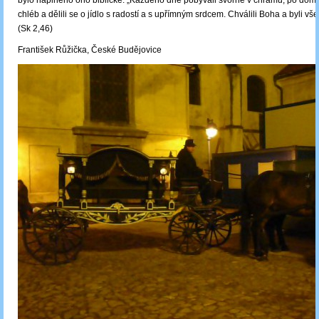
bylo naplněno ono biblické: „Každého dne pobývali svorně v chrámu, po dom
chléb a dělili se o jídlo s radostí a s upřímným srdcem. Chválili Boha a byli vš
(Sk 2,46)
František Růžička, České Budějovice