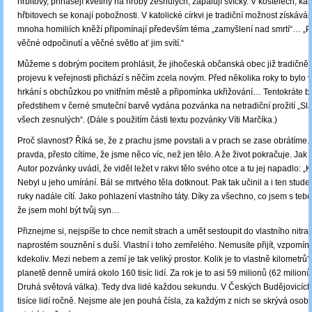
hřbitovy, přinášejí květiny na hroby zesnulých, zapalují svíčky. V kostelech, kap
hřbitovech se konají pobožnosti. V katolické církvi je tradiční možnost získává
mnoha homiliích kněží připomínají především téma „zamyšlení nad smrtí“… „Pa
věčné odpočinutí a věčné světlo ať jim svítí.“
Můžeme s dobrým pocitem prohlásit, že jihočeská občanská obec již tradičně
projevu k veřejnosti přichází s něčím zcela novým. Před několika roky to bylo 
hrkání s obchůzkou po vnitřním městě a připomínka ukřižování… Tentokráte by
předstihem v černé smuteční barvě vydána pozvánka na netradiční prožití „Sl
všech zesnulých“. (Dále s použitím části textu pozvánky Víti Marčíka.)
Proč slavnost? Říká se, že z prachu jsme povstali a v prach se zase obrátíme.
pravda, přesto cítíme, že jsme něco víc, než jen tělo. A že život pokračuje. Ja
Autor pozvánky uvádí, že viděl ležet v rakvi tělo svého otce a tu jej napadlo: „Kd
Nebyl u jeho umírání. Bál se mrtvého těla dotknout. Pak tak učinil a i ten stud
ruky nadále cítí. Jako pohlazení vlastního táty. Díky za všechno, co jsem s tebou
že jsem mohl být tvůj syn…
Přiznejme si, nejspíše to chce nemít strach a umět sestoupit do vlastního nitra
naprostém souznění s duší. Vlastní i toho zemřelého. Nemusíte přijít, vzpomín
kdekoliv. Mezi nebem a zemí je tak veliký prostor. Kolik je to vlastně kilometrů
planetě denně umírá okolo 160 tisíc lidí. Za rok je to asi 59 milionů (62 milion
Druhá světová válka). Tedy dva lidé každou sekundu. V Českých Budějovicích 
tisíce lidí ročně. Nejsme ale jen pouhá čísla, za každým z nich se skrývá osob