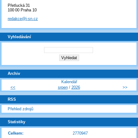
Přetlucká 31
100 00 Praha 10
redakce@i-sn.cz
Vyhledávání
Archiv
Kalendář
<<
srpen
/
2026
>>
RSS
Přehled zdrojů
Statistiky
Celkem:
2770947