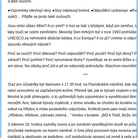
a také loučení.
●Vzpomínky otevírají rány. ●Slzy odplavují bolest. ●Odpuštění uzdravuje. ●Ro
vyléčí… Přijďte se proto také rozloučit.
Jsou mrtví vůbec Mrtví? A co smrt? V Asii se lidé s blízkými, když jim zemřou, lo
taky loučí se svými zemřelými. Mexický Den mrtvých byl v roce 1993 prohláše
UNESCO za nehmotné dědictví lidstva. A co Evropa? A co já? Umíme si odpov
spoustu vtíravých otázek?
Proč se loučit? Proč děkovat? Proč odpouštět? Proč prosit? Proč být věrný? 
zdravit? Proč pohřeb? Proč vyrovnávat dluhy? Vysvětluje se to velmi těžko a n
ani slova. Na otázky proč jíst a pít se odpovídá jednoduše. Abychom neumřeli!
***
Sraz pro účastníky byl stanoven v 17.30 hod. na Piaristickém náměstí, kde stá
rakví zesnulého se zapřaženými koňmi. Přesně tak, jak to bývalo zvykem v do
Mnohé to jistě překvapilo, o to upřímnější bylo vzpomínání a vysvětlování těm,
nezažili. Ano, takové bývaly zvyklosti, z domu smutku se chodilo do kostela na
odtud na hřbitov, k místu posledního odpočinku. Kolikrát jsem jako malý ministr
„Hřbitove, hřbitove, zahrado zelená…“ Anebo v kostele: „Blíž k Tobě, Bože, bl
S úderem 18. hodiny zazněly zvony a po úvodním vysvětlujícím slově se průvo
jihočeské metropole na hlavní náměstí. V čele před povozem byla nesena vel
(paškál) a okuřovalo se kadidlem, což symbolizuje spojení od země k nebi a 