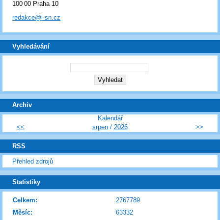
100 00 Praha 10
redakce@i-sn.cz
Vyhledávání
Archiv
Kalendář
<<
srpen
/
2026
>>
RSS
Přehled zdrojů
Statistiky
Celkem:
2767789
Měsíc:
63332