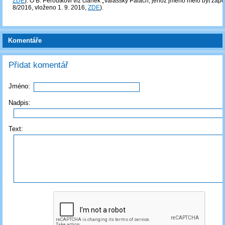
ZDE
). O B. Peroutkovi viz článek „Valašský Palach, jehož jméno mělo být zap
8/2016, vloženo 1. 9. 2016,
ZDE
).
Komentáře
Přidat komentář
Jméno:
Nadpis:
Text: