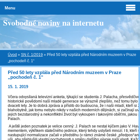
Menu
Svobodné noviny na internetu
Úvod
»
SN č. 1/2019
»
Před 50 lety vzplála před Národním muzeem v Praze
„pochodeň č. 1“
Před 50 lety vzplála před Národním muzeem v Praze
„pochodeň č. 1“
15. 1. 2019
Včera odvysílaná televizní anketa, týkající se studenta J. Palacha, přesvědčiv
historické povědomí naší mladé generace se výrazně zlepšilo, než tomu bylo j
dvaceti lety. Je to dobrá zpráva a příslib do budoucna, že i naši mladí, kteří si ži
blahobytně, jak tomu nebylo nikdy v našich moderních dějinách, si začínají u
jejich bezstarostný a nekonfliktní život byl vykoupen i takovými oběťmi, jakou p
Palach.
A ještě jeden poznatek je velice cenný: J. Palach se nestal kýčem jako V. Have
mementem, výkřikem statečného jedince, který tehdy uslyšeli mnozí. I ti, kteří s
nastupující normalizace začali v předstihu (v rámci známé české „předpos*ano
uši, aby přehlušili vlastní pochybnosti o směru dalšího vývoje naší vlasti. Každ