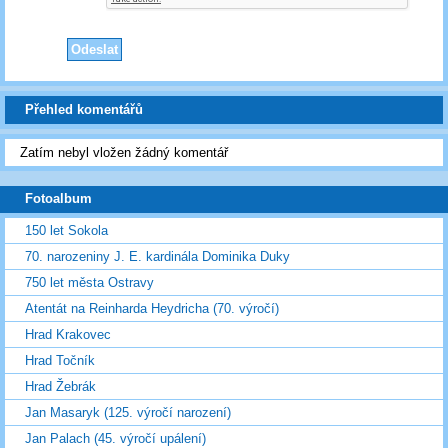
Přehled komentářů
Zatím nebyl vložen žádný komentář
Fotoalbum
150 let Sokola
70. narozeniny J. E. kardinála Dominika Duky
750 let města Ostravy
Atentát na Reinharda Heydricha (70. výročí)
Hrad Krakovec
Hrad Točník
Hrad Žebrák
Jan Masaryk (125. výročí narození)
Jan Palach (45. výročí upálení)