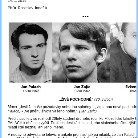
14. 1. 2019
PhDr. Rostislav Janošík
●●●
„ŽIVÉ POCHODNĚ“
(30. výročí)
Motto:
„Jestliže naše požadavky nebudou splněny…, vzplanou nové pochodn
Palach)
• „Ve jménu života vašeho hořím.“
(Jan Zajíc)
Před třiceti lety se rozhodl 20letý student druhého ročníku Filozofické fakulty 
PALACH k oběti nejvyšší. Po třech desítkách let od jeho statečného činu zjišť
mladí lidé neznají ani jeho jméno.
V nedávno odvysílané televizní anketě prohlásil jakýsi mladík, že Jan Palach 