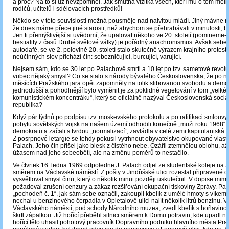
a proč? Na to si už nevzpomněl. Jak smutná vizitka všech, kteří mu o tom měli n
rodičů, učitelů i sdělovacích prostředků!
Někdo se v této souvislosti možná pousměje nad naivitou mládí. Jiný mávne ru
že dnes máme přece jiné starosti, než abychom se přehrabávali v minulosti, 
Jen ti přemýšlivější si uvědomí, že upalovat někoho ve 20. století (pomineme-li
bestiality z časů Druhé světové války) je pořádný anachronismus. Avšak sebe
autodafé, se ve 2. polovině 20. století stalo skutečně výrazem krajního protest
neúčinných slov přichází čin: sebezničující, burcující, varující.
Nejsem sám, kdo se 30 let po Palachově smrti a 10 let po tzv. sametové revoluc
vůbec nějaký smysl? Co se stalo s národy bývalého Československa, že po n
měsících Pražského jara opět zapomněly na tolik slibovanou svobodu a demo
jednodušší a pohodlnější bylo vyměnit je za poklidné vegetování v tom „velké
komunistickém koncentráku“, který se oficiálně nazýval Československá social
republika?
Když pár týdnů po podpisu tzv. moskevského protokolu a po ratifikaci smlouv
pobytu sovětských vojsk na našem území odhodili konečně „muži roku 1968“
demokratů a začali s tvrdou „normalizací“, zavládla v celé zemi kapitulantská 
Z posrpnové letargie se tehdy pokusil vytrhnout obyvatelstvo okupované vlasti
Palach. Jeho čin přišel jako blesk z čistého nebe. Ozářil ztemnělou oblohu, až 
úžasem nad jeho sebeobětí, ale na změnu poměrů to nestačilo.
Ve čtvrtek 16. ledna 1969 odpoledne J. Palach odjel ze studentské koleje na 
směrem na Václavské náměstí. Z pošty v Jindřišské ulici rozeslal připravené do
vysvětloval smysl činu, který o několik minut později uskutečnil. V dopise mimo
požadoval zrušení cenzury a zákaz rozšiřování okupační tiskoviny Zprávy. Pak
„pochodeň č. 1“, jak sám sebe označil, zakoupil kbelík z umělé hmoty s víkem 
nechal u benzinového čerpadla v Opletalově ulici nalít několik litrů benzinu. V 
Václavského náměstí, pod schody Národního muzea, zvedl kbelík s hořlavinou,
škrtl zápalkou. Již hořící přeběhl silnici směrem k Domu potravin, kde upadl 
hořící tělo uhasil pohotový pracovník Dopravního podniku hlavního města Pra