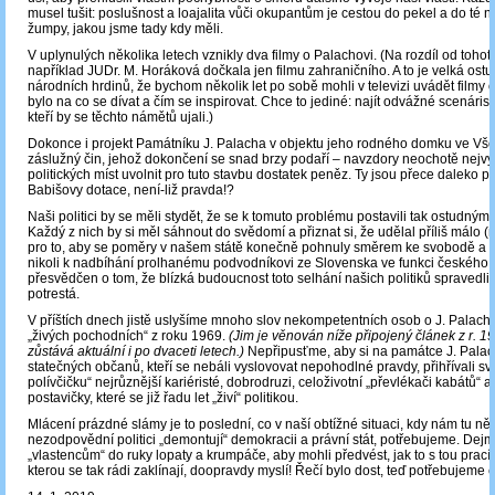
musel tušit: poslušnost a loajalita vůči okupantům je cestou do pekel a do té n
žumpy, jakou jsme tady kdy měli.
V uplynulých několika letech vznikly dva filmy o Palachovi. (Na rozdíl od tohot
například JUDr. M. Horáková dočkala jen filmu zahraničního. A to je velká ost
národních hrdinů, že bychom několik let po sobě mohli v televizi uvádět filmy o
bylo na co se dívat a čím se inspirovat. Chce to jediné: najít odvážné scenáristy
kteří by se těchto námětů ujali.)
Dokonce i projekt Památníku J. Palacha v objektu jeho rodného domku ve Vše
záslužný čin, jehož dokončení se snad brzy podaří – navzdory neochotě nejvy
politických míst uvolnit pro tuto stavbu dostatek peněz. Ty jsou přece daleko p
Babišovy dotace, není-liž pravda!?
Naši politici by se měli stydět, že se k tomuto problému postavili tak ostudný
Každý z nich by si měl sáhnout do svědomí a přiznat si, že udělal příliš málo 
pro to, aby se poměry v našem státě konečně pohnuly směrem ke svobodě a 
nikoli k nadbíhání prolhanému podvodníkovi ze Slovenska ve funkci českého
přesvědčen o tom, že blízká budoucnost toto selhání našich politiků spravedli
potrestá.
V příštích dnech jistě uslyšíme mnoho slov nekompetentních osob o J. Palachov
„živých pochodních“ z roku 1969.
(Jim je věnován níže připojený článek z r. 19
zůstává aktuální i po dvaceti letech.)
Nepřipusťme, aby si na památce J. Palac
statečných občanů, kteří se nebáli vyslovovat nepohodlné pravdy, přihřívali sv
polívčičku“ nejrůznější kariéristé, dobrodruzi, celoživotní „převlékači kabátů“ a
postavičky, které se již řadu let „živí“ politikou.
Mlácení prázdné slámy je to poslední, co v naší obtížné situaci, kdy nám tu něk
nezodpovědní politici „demontují“ demokracii a právní stát, potřebujeme. Dej
„vlastencům“ do ruky lopaty a krumpáče, aby mohli předvést, jak to s tou prací 
kterou se tak rádi zaklínají, doopravdy myslí! Řečí bylo dost, teď potřebujeme č