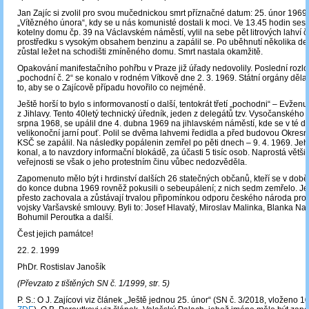
Jan Zajíc si zvolil pro svou mučednickou smrt příznačné datum: 25. únor 1969,
„Vítězného února“, kdy se u nás komunisté dostali k moci. Ve 13.45 hodin sest
kotelny domu čp. 39 na Václavském náměstí, vylil na sebe pět litrových lahví či
prostředku s vysokým obsahem benzinu a zapálil se. Po uběhnutí několika de
zůstal ležet na schodišti zmíněného domu. Smrt nastala okamžitě.
Opakování manifestačního pohřbu v Praze již úřady nedovolily. Poslední rozlo
„pochodní č. 2“ se konalo v rodném Vítkově dne 2. 3. 1969. Státní orgány děla
to, aby se o Zajícově případu hovořilo co nejméně.
Ještě horší to bylo s informovaností o další, tentokrát třetí „pochodni“ – Evž
z Jihlavy. Tento 40letý technický úředník, jeden z delegátů tzv. Vysočanského
srpna 1968, se upálil dne 4. dubna 1969 na jihlavském náměstí, kde se v té 
velikonoční jarní pouť. Polil se dvěma lahvemi ředidla a před budovou Okres
KSČ se zapálil. Na následky popálenin zemřel po pěti dnech – 9. 4. 1969. Je
konal, a to navzdory informační blokádě, za účasti 5 tisíc osob. Naprostá větši
veřejnosti se však o jeho protestním činu vůbec nedozvěděla.
Zapomenuto mělo být i hrdinství dalších 26 statečných občanů, kteří se v době
do konce dubna 1969 rovněž pokusili o sebeupálení; z nich sedm zemřelo. Je
přesto zachovala a zůstávají trvalou připomínkou odporu českého národa prot
vojsky Varšavské smlouvy. Byli to: Josef Hlavatý, Miroslav Malinka, Blanka N
Bohumil Peroutka a další.
Čest jejich památce!
22. 2. 1999
PhDr. Rostislav Janošík
(Převzato z tištěných SN č. 1/1999, str. 5)
P. S.: O J. Zajícovi viz článek „Ještě jednou 25. únor“ (SN č. 3/2018, vloženo 10