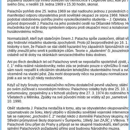
popálený student byl ihned odvezen do nemocnice v Legerově ulici, kde po 7
svého činu, v neděli 19. ledna 1969 v 15.30 hodin, skonal.
Palachův pohřeb dne 25. ledna 1969 se stal nadlouho jednou z posledních c
manifestací odporu obyvatelstva proti sovětské okupaci ze srpna 1968. Nikol
podobal obdobnému pohřbu jiného vysokoškolského studenta – J. Opletala. De
průvod doprovodil J. Palacha na jeho poslední cestě na Olšanské hřbitovy. Hr
mučedníka byl od té doby symbolem odporu proti okupační moci a kolaboran
husákovskému režimu.
Normalizátoři, kteří byli statečným činem J. Palacha spíše zaskočeni, dělali vš
aby hrdinství mladého studenta zpochybnili. Proto již bezprostředně po 16. 1. 1
historky o tom, že Palach se stal obětí hazardní hry západních špionážních cent
chtěly zneužít jeho smrti k politickým cílům. Teorie o „studeném“ či „kouzelnick
ostatně od té doby na stránkách senzacechtivého tisku dodnes.
Ani po třech desítkách let od Palachovy smrti se nepodařilo spolehlivě zjistit,
č. 1“ měla reálné následovníky, nebo zda se jednalo pouze o výhrůžku či nad
sám navíc nepatřil k oficiálním strukturám tehdejšího studentského hnutí a svůj
víceméně na vlastní pěst. Zda mohl doopravdy něco na postupu normalizace z
jisté a asi se to již nikdy nedozvíme.
Když už byly šrouby normalizačního režimu dostatečně pevně utaženy, státní m
po svém zúčtovat s novodobým hrdinou: Palachovy ostatky byly dne 25. 10. 1
exhumovány, zpopelněny a v tichosti uloženy dne 27. 3. 1974 do rodinného h
Všetatech u Mělníka. Zpátky na své původní místo se vrátily až po „sametové r
10. 1990.
Oběť studenta J. Palacha nestačila k tomu, aby se obyvatelstvo okupovaného 
vzpamatovalo ze šoku, který utrpělo v důsledku sovětské vojenské intervence 
tak se nakonec „pochodní č. 2“ nestal nikdo z domnělé Palachovy skupiny, nýb
Střední průmyslové školy dopravní v Šumperku, 18letý Jan ZAJÍC z Vítkova. Te
Palachově činu přijel do Prahy a připojil se ke skupině hladovkářů, kteří protes
splnění Palachových požadavků přímo pod budovou Národního muzea.