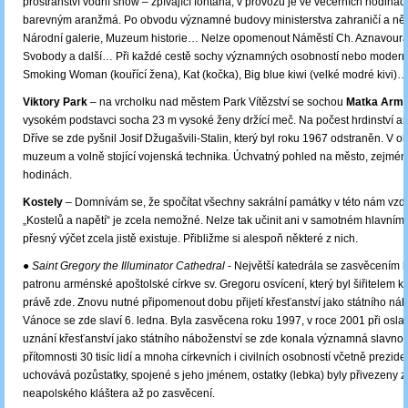
prostranství vodní show ‒ zpívající fontána, v provozu je ve večerních hodiná
barevným aranžmá. Po obvodu významné budovy ministerstva zahraničí a něko
Národní galerie, Muzeum historie… Nelze opomenout Náměstí Ch. Aznavoura
Svobody a další… Při každé cestě sochy významných osobností nebo moderní
Smoking Woman (kouřící žena), Kat (kočka), Big blue kiwi (velké modré kivi)…
Viktory Park
– na vrcholku nad městem Park Vítězství se sochou
Matka Armé
vysokém podstavci socha 23 m vysoké ženy držící meč. Na počest hrdinství a
Dříve se zde pyšnil Josif Džugašvili-Stalin, který byl roku 1967 odstraněn. V o
muzeum a volně stojící vojenská technika. Úchvatný pohled na město, zejmén
hodinách.
Kostely
– Domnívám se, že spočítat všechny sakrální památky v této nám vzd
„Kostelů a napětí“ je zcela nemožné. Nelze tak učinit ani v samotném hlavním
přesný výčet zcela jistě existuje. Přibližme si alespoň některé z nich.
● Saint Gregory the Illuminator Cathedral
- Největší katedrála se zasvěcením 
patronu arménské apoštolské církve sv. Gregoru osvícení, který byl šiřitelem k
právě zde. Znovu nutné připomenout dobu přijetí křesťanství jako státního náb
Vánoce se zde slaví 6. ledna. Byla zasvěcena roku 1997, v roce 2001 při oslav
uznání křesťanství jako státního náboženství se zde konala významná slavnos
přítomnosti 30 tisíc lidí a mnoha církevních i civilních osobností včetně prezid
uchovává pozůstatky, spojené s jeho jménem, ostatky (lebka) byly přivezeny 
neapolského kláštera až po zasvěcení.