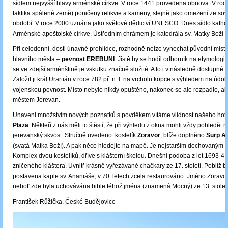
sídlem nejvyšší hlavy arménské církve. V roce 1441 provedena obnova. V roc
taktika spálené země) poničeny relikvie a kameny, stejně jako omezení ze so
období. V roce 2000 uznána jako světové dědictví UNESCO. Dnes sídlo kathol
Arménské apoštolské církve. Ústředním chrámem je katedrála sv. Matky Boží z
Při celodenní, dosti únavné prohlídce, rozhodně nelze vynechat původní místo
hlavního města ‒
pevnost EREBUNI
. Jistě by se hodil odborník na etymologii
se ve zdejší arménštině je vskutku značně složité. A to i v následně dostupné li
Založil ji král Urartián v roce 782 př. n. l. na vrcholu kopce s výhledem na údol
vojenskou pevnost. Místo nebylo nikdy opuštěno, nakonec se ale rozpadlo, ab
městem Jerevan.
Unaveni množstvím nových poznatků s povděkem vítáme vlídnost našeho hot
Plaza
. Někteří z nás měli to štěstí, že při výhledu z okna mohli vždy pohledět n
jerevanský skvost. Stručně uvedeno: kostelík
Zoravor
, blíže doplněno
Surp As
(svatá Matka Boží). A pak něco hledejte na mapě. Je nejstarším dochovaným 
Komplex dvou kostelíků, dříve s klášterní školou. Dnešní podoba z let 1693-4 
zničeného kláštera. Uvnitř krásně vyřezávané chačkary ze 17. století. Poblíž 
postavena kaple sv. Ananiáše, v 70. letech zcela restaurováno. Jméno Zoravor
neboť zde byla uchovávána bible téhož jména (znamená Mocný) ze 13. století
František Růžička, České Budějovice