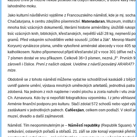
každou chvíli je možné někde posedět na čistých lavičkách, u dobré kávy neb
lahodného moku.
Jako kulturní návštěvníci vyjděme z Francouzského náměstí, kde je mj. socha
Chačaturjana, k centru zdejšího písemnictví.
Matenadaran.
Muzeum, institut s
mnoha tisíc vzácných dokumentů, literární historie arménštiny, úložiště rukopi
tisíc vzácných knih, biblických, křesťanských, největší váží 28 kg, nejmenší p
gramů. Před vstupním schodištěm velké sousoší „Učitel a žák“. Mesrop Mashto
Koryum) vynálezce písma, uměle vytvořené arménské abecedy v roce 405 spo
katholikosem. Nutno připomenout přijetí křesťanství již v roce 301 (dříve než v
7 písmen dostal ve snu příkazem. Celkově 36+3 písmen, nezná „F“. Prvních 9 
zároveň i číslice.
První z našich otázek. Uvidíme z návrší posvátný ARARAT? Ne
mlze.
Obdobně se z tohoto náměstí můžeme vydat ke schodišťové kaskádě z bílých 
uvnitř galerie umění, výstava mnohých uměleckých artefaktů, jednotlivá patra 
zdobená. Na jednom z nich najdeme i vodní plochu a zcela nahoře i vilu zn
Ch. Aznavoura. Kdo by si nepořídil fotografickou vzpomínku. I z jeho věhlasné
Arménie finanční podporu pro kulturu. Stačí zdolat 572 schodů nebo vyjet vý
zastávkami v jednotlivých patrech.
Caféesjian
, celkem osm podlaží. V okolí je
muzeí, divadlo a další zajímavosti.
Náměstí. Tím neopominutelným je –
Náměstí republiky
(Republik Sguare). V
setkávání, oslavných pořadů a obřadů. 21. září se zde konají vojenské přehlíd