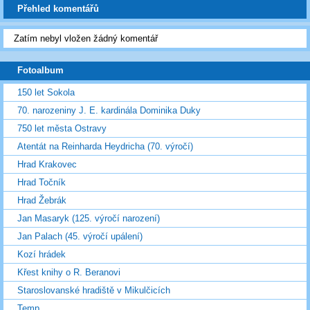
Přehled komentářů
Zatím nebyl vložen žádný komentář
Fotoalbum
150 let Sokola
70. narozeniny J. E. kardinála Dominika Duky
750 let města Ostravy
Atentát na Reinharda Heydricha (70. výročí)
Hrad Krakovec
Hrad Točník
Hrad Žebrák
Jan Masaryk (125. výročí narození)
Jan Palach (45. výročí upálení)
Kozí hrádek
Křest knihy o R. Beranovi
Staroslovanské hradiště v Mikulčicích
Temp