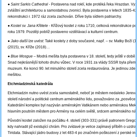
● Saint Sarkis Cathedral
- Postavena nad roklí, kde protéká řeka Hrazdan. Vy
zvláštní architekturou a samostatnou zvonicí. Byla postavena v letech 1835-42,
rekonstrukci r. 1972 ráz zcela zachován. Dříve byla sídlem patriarchy.
●
Kostel sv. Jana Křtitele
- Křížový kostel z roku 1710, celková rekonstrukce po
roku 1979. Později poblíž postaveno vzdělávací a kulturní centrum.
●
Jako další lze uvést:
Také kostely z doby současné, např. – sv. Matky Boží (1
(2015), sv. Kříže (2018)…
●
Blue Mosgue
– Modrá mešita byla postavena v 18. století, tedy ještě v době 
Snad nejkrásnější tohoto druhu vůbec. V roce 1931 za vlády SSSR byla pře
muzeum. Ke konci 90. let minulého století zcela restaurována. Je jedinou zdej
mešitou.
Etchmiadzinská katedrála
Etchmiadzin nutno uvést zcela samostatně, neboť je městem nedaleko Jerev
století národní a politické centrum arménského lidu, považováno za „posvěce
Katedrální komplex byl nazýván arménským Vatikánem nebo arménskou Mekk
hlavním poutním městem pro Armény na celém světě, srdcem arménského ná
Původní kostel založen na počátku 4. století (303-331) právě patronem Gregory
kdy nahradil již existující chrám. Pro zvídavé je velice zajímavý příběh o uzdra
Tiridata. Stávající jádro budovy z let 483-4 po značném poškození z perské in