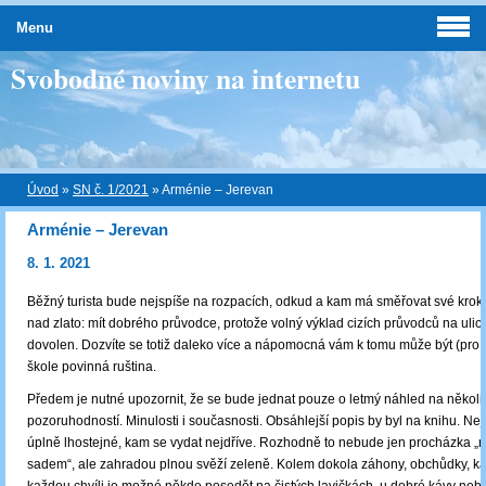
Menu
Svobodné noviny na internetu
Úvod
»
SN č. 1/2021
»
Arménie – Jerevan
Arménie – Jerevan
8. 1. 2021
Běžný turista bude nejspíše na rozpacích, odkud a kam má směřovat své krok
nad zlato: mít dobrého průvodce, protože volný výklad cizích průvodců na ulic
dovolen. Dozvíte se totiž daleko více a nápomocná vám k tomu může být (pro n
škole povinná ruština.
Předem je nutné upozornit, že se bude jednat pouze o letmý náhled na několi
pozoruhodností. Minulosti i současnosti. Obsáhlejší popis by byl na knihu. Ne
úplně lhostejné, kam se vydat nejdříve. Rozhodně to nebude jen procházka „
sadem“, ale zahradou plnou svěží zeleně. Kolem dokola záhony, obchůdky, ka