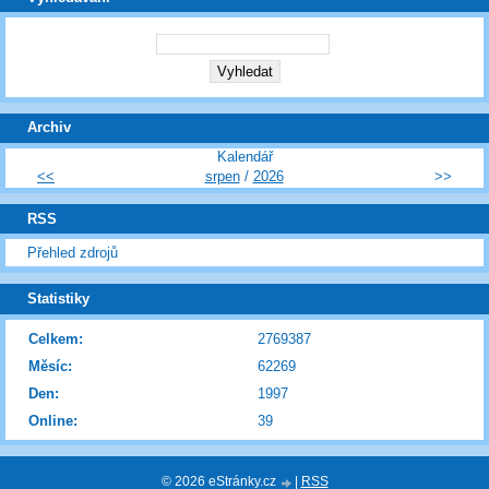
Archiv
Kalendář
<<
srpen
/
2026
>>
RSS
Přehled zdrojů
Statistiky
Celkem:
2769387
Měsíc:
62269
Den:
1997
Online:
39
© 2026 eStránky.cz
|
RSS