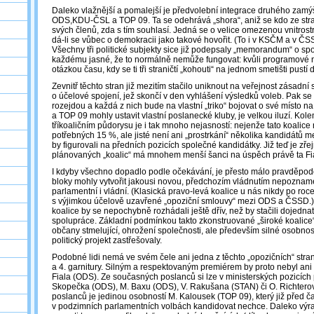
Daleko vlažnější a pomalejší je předvolební integrace druhého zamý
ODS,KDU-ČSL a TOP 09. Ta se odehrává „shora“, aniž se kdo ze str
svých členů, zda s tím souhlasí. Jedná se o velice omezenou vnitrost
dá-li se vůbec o demokracii jako takové hovořit. (To i v KSČM a v ČSS
Všechny tři politické subjekty sice již podepsaly „memorandum“ o spol
každému jasné, že to normálně nemůže fungovat: kvůli programové ne
otázkou času, kdy se ti tři straničtí „kohouti“ na jednom smetišti pustí
Zevnitř těchto stran již mezitím stačilo uniknout na veřejnost zásadní
o účelové spojení, jež skončí v den vyhlášení výsledků voleb. Pak se 
rozejdou a každá z nich bude na vlastní „triko“ bojovat o své místo 
a TOP 09 mohly ustavit vlastní poslanecké kluby, je velkou iluzí. Kol
tříkoaličním půdorysu je i tak mnoho nejasností: nejenže tato koalice
potřebných 15 %, ale jisté není ani „prostrkání“ několika kandidátů m
by figurovali na předních pozicích společné kandidátky. Již teď je zř
plánovaných „koalic“ má mnohem menší šanci na úspěch právě ta Fi
I kdyby všechno dopadlo podle očekávání, je přesto málo pravděpod
bloky mohly vytvořit jakousi novou, předchozím vládnutím nepoznam
parlamentní i vládní. (Klasická pravo-levá koalice u nás nikdy po roc
s výjimkou účelově uzavřené „opoziční smlouvy“ mezi ODS a ČSSD.) P
koalice by se nepochybně rozhádali ještě dřív, než by stačili dojedna
spolupráce. Základní podmínkou takto zkonstruované „široké koalice
občany stmelující, ohrožení společnosti, ale především silné osobnost
politický projekt zastřešovaly.
Podobné lidi nemá ve svém čele ani jedna z těchto „opozičních“ stran:
a 4. garnitury. Silným a respektovaným premiérem by proto nebyl ani I. 
Fiala (ODS). Ze současných poslanců si lze v ministerských pozicích 
Skopečka (ODS), M. Baxu (ODS), V. Rakušana (STAN) či O. Richterovo
poslanců je jedinou osobností M. Kalousek (TOP 09), který již před č
v podzimních parlamentních volbách kandidovat nechce. Daleko výrazn