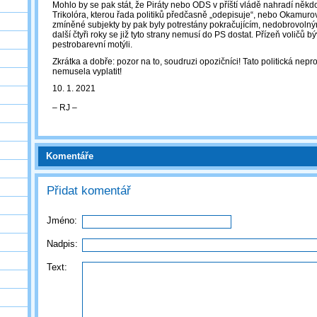
Mohlo by se pak stát, že Piráty nebo ODS v příští vládě nahradí někdo
Trikolóra, kterou řada politiků předčasně „odepisuje“, nebo Okamur
zmíněné subjekty by pak byly potrestány pokračujícím, nedobrovolný
další čtyři roky se již tyto strany nemusí do PS dostat. Přízeň voličů b
pestrobarevní motýli.
Zkrátka a dobře: pozor na to, soudruzi opozičníci! Tato politická nepr
nemusela vyplatit!
10. 1. 2021
‒ RJ ‒
Komentáře
Přidat komentář
Jméno:
Nadpis:
Text: