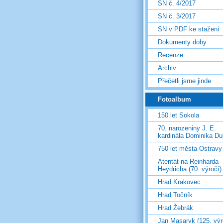
SN č. 4/2017
SN č. 3/2017
SN v PDF ke stažení
Dokumenty doby
Recenze
Archiv
Přečetli jsme jinde
Fotoalbum
150 let Sokola
70. narozeniny J. E.
kardinála Dominika D
750 let města Ostravy
Atentát na Reinharda
Heydricha (70. výročí)
Hrad Krakovec
Hrad Točník
Hrad Žebrák
Jan Masaryk (125. výr