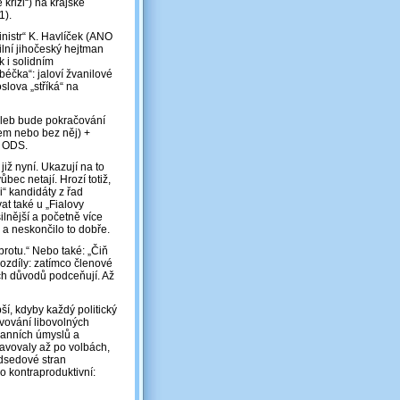
 krizi“) na krajské
1).
nistr“ K. Havlíček (ANO
lní jihočeský hejtman
k i solidním
„béčka“: jaloví žvanilové
slova „stříká“ na
oleb bude pokračování
em nebo bez něj) +
o ODS.
již nyní. Ukazují na to
bec netají. Hrozí totiž,
“ kandidáty z řad
t také u „Fialovy
lnější a početně více
i a neskončilo to dobře.
brotu.“ Nebo také: „Čiň
rozdíly: zatímco členové
ch důvodů podceňují. Až
ší, kdyby každý politický
vování libovolných
stranních úmyslů a
avovaly až po volbách,
edsedové stran
o kontraproduktivní: