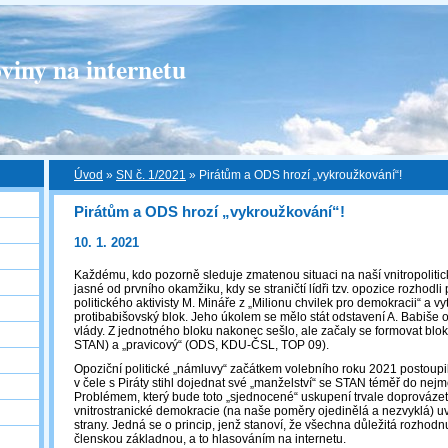
viny na internetu
Úvod
»
SN č. 1/2021
»
Pirátům a ODS hrozí „vykroužkování“!
Pirátům a ODS hrozí „vykroužkování“!
10. 1. 2021
Každému, kdo pozorně sleduje zmatenou situaci na naší vnitropolitic
jasné od prvního okamžiku, kdy se straničtí lídři tzv. opozice rozhodli
politického aktivisty M. Mináře z „Milionu chvilek pro demokracii“ a vyt
protibabišovský blok. Jeho úkolem se mělo stát odstavení A. Babiše o
vlády. Z jednotného bloku nakonec sešlo, ale začaly se formovat bloky 
STAN) a „pravicový“ (ODS, KDU-ČSL, TOP 09).
Opoziční politické „námluvy“ začátkem volebního roku 2021 postoupil
v čele s Piráty stihl dojednat své „manželství“ se STAN téměř do nejm
Problémem, který bude toto „sjednocené“ uskupení trvale doprovázet
vnitrostranické demokracie (na naše poměry ojedinělá a nezvyklá) uv
strany. Jedná se o princip, jenž stanoví, že všechna důležitá rozhodn
členskou základnou, a to hlasováním na internetu.