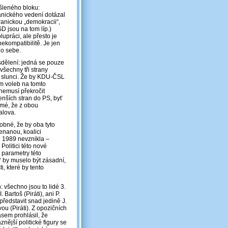
šleného bloku:
anického vedení dotázal
ranickou „demokracii“,
D jsou na tom líp.)
upráci, ale přesto je
kompatibilitě. Je jen
 do sebe.
 sdělení: jedná se pouze
všechny tři strany
na slunci. Že by KDU-ČSL
em voleb na tomto
 nemusí překročit
enších stran do PS, byť
ejmé, že z obou
alova.
obné, že by oba tyto
enanou, koalici
e 1989 nevznikla –
olitici této nové
t parametry této
“ by muselo být zásadní,
i, které by tento
 všechno jsou to lidé 3.
Bartoš (Piráti), ani P.
představit snad jedině J.
u (Piráti). Z opozičních
asem prohlásil, že
ější politické figury se