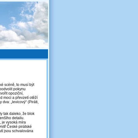
ké scéně, to musí být
 podvolit pokynu
vořit opoziční,
d moci a převzetí otěží
dva: „levicový“ (Piráti,
y tak daleko, že blok
enšího detailu.
, je vysoká míra
nitř České pirátské
utí jsou schvalována