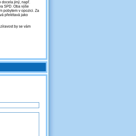
 docela jiný, např.
ova SPD. Oba výše
m pobytem v opozici. Za
ývá přelétavá jako
ozíravost by se vám