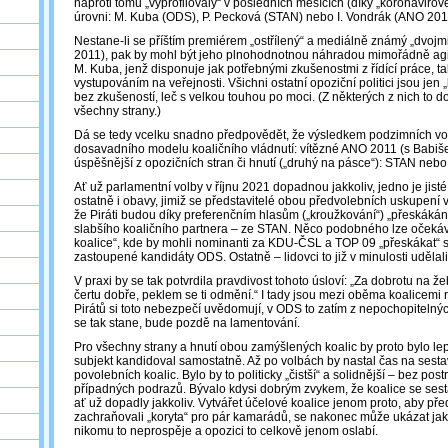
naproti tomu „vyprofilovaly“ v posledních měsících (díky „koronavirové
úrovni: M. Kuba (ODS), P. Pecková (STAN) nebo I. Vondrák (ANO 201
Nestane-li se příštím premiérem „ostřílený“ a mediálně známý „dvojmi
2011), pak by mohl být jeho plnohodnotnou náhradou mimořádně agi
M. Kuba, jenž disponuje jak potřebnými zkušenostmi z řídící práce, ta
vystupováním na veřejnosti. Všichni ostatní opoziční politici jsou jen 
bez zkušeností, leč s velkou touhou po moci. (Z některých z nich to do
všechny strany.)
Dá se tedy vcelku snadno předpovědět, že výsledkem podzimních v
dosavadního modelu koaličního vládnutí: vítězné ANO 2011 (s Babiš
úspěšnější z opozičních stran či hnutí („druhý na pásce“): STAN neb
Ať už parlamentní volby v říjnu 2021 dopadnou jakkoliv, jedno je jisté 
ostatně i obavy, jimiž se představitelé obou předvolebních uskupení vů
že Piráti budou díky preferenčním hlasům („kroužkování“) „přeskákáni
slabšího koaličního partnera ‒ ze STAN. Něco podobného lze očekáva
koalice“, kde by mohli nominanti za KDU-ČSL a TOP 09 „přeskákat“ si
zastoupené kandidáty ODS. Ostatně – lidovci to již v minulosti udělal
V praxi by se tak potvrdila pravdivost tohoto úsloví: „Za dobrotu na že
čertu dobře, peklem se ti odmění.“ I tady jsou mezi oběma koalicemi 
Pirátů si toto nebezpečí uvědomují, v ODS to zatím z nepochopitelný
se tak stane, bude pozdě na lamentování.
Pro všechny strany a hnutí obou zamýšlených koalic by proto bylo lep
subjekt kandidoval samostatně. Až po volbách by nastal čas na sesta
povolebních koalic. Bylo by to politicky „čistší“ a solidnější – bez po
případných podrazů. Bývalo kdysi dobrým zvykem, že koalice se sest
ať už dopadly jakkoliv. Vytvářet účelové koalice jenom proto, aby př
zachraňovali „koryta“ pro pár kamarádů, se nakonec může ukázat jak
nikomu to neprospěje a opozici to celkově jenom oslabí.