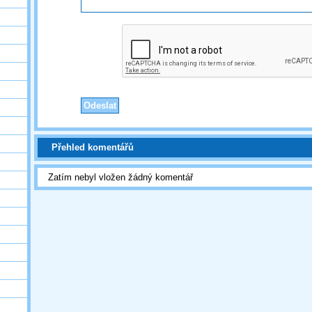
Přehled komentářů
Zatím nebyl vložen žádný komentář