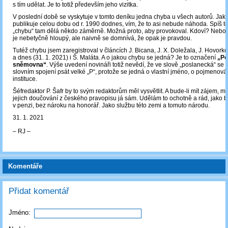
s tím udělat. Je to totiž především jeho vizitka.
V poslední době se vyskytuje v tomto deníku jedna chyba u všech autorů. Jako
publikuje celou dobu od r. 1990 dodnes, vím, že to asi nebude náhoda. Spíš to
„chybu“ tam dělá někdo záměrně. Možná proto, aby provokoval. Kdoví? Nebo t
je nebetyčně hloupý, ale naivně se domnívá, že opak je pravdou.
Tutéž chybu jsem zaregistroval v článcích J. Bicana, J. X. Doležala, J. Hovork
a dnes (31. 1. 2021) i Š. Maláta. A o jakou chybu se jedná? Je to označení
„Po
sněmovna“
. Výše uvedení novináři totiž nevědí, že ve slově „poslanecká“ se 
slovním spojení psát velké „P“, protože se jedná o vlastní jméno, o pojmenová
instituce.
Šéfredaktor P. Šafr by to svým redaktorům měl vysvětlit. A bude-li mít zájem, 
jejich doučování z českého pravopisu já sám. Udělám to ochotně a rád, jako b
v penzi, bez nároku na honorář. Jako službu této zemi a tomuto národu.
31. 1. 2021
‒ RJ ‒
Komentáře
Přidat komentář
Jméno: