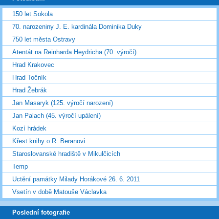
150 let Sokola
70. narozeniny J. E. kardinála Dominika Duky
750 let města Ostravy
Atentát na Reinharda Heydricha (70. výročí)
Hrad Krakovec
Hrad Točník
Hrad Žebrák
Jan Masaryk (125. výročí narození)
Jan Palach (45. výročí upálení)
Kozí hrádek
Křest knihy o R. Beranovi
Staroslovanské hradiště v Mikulčicích
Temp
Uctění památky Milady Horákové 26. 6. 2011
Vsetín v době Matouše Václavka
Poslední fotografie