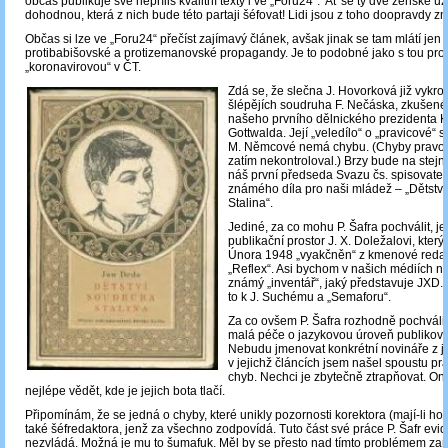
občas publikuje své nepříliš kvalitní texty i ve „Foru24“. Ať se ty dvě ženské 
dohodnou, která z nich bude této partaji šéfovat! Lidi jsou z toho doopravdy zm
Občas si lze ve „Foru24“ přečíst zajímavý článek, avšak jinak se tam mlátí je
protibabišovské a protizemanovské propagandy. Je to podobné jako s tou p
„koronavirovou“ v ČT.
Zdá se, že slečna J. Hovorková již vykroč
šlépějích soudruha F. Nečáska, zkušené
našeho prvního dělnického prezidenta 
Gottwalda. Její „veledílo“ o „pravicové“ 
M. Němcové nemá chybu. (Chyby pravo
zatím nekontroloval.) Brzy bude na stejn
náš první předseda Svazu čs. spisovatelů
známého díla pro naši mládež ‒ „Dětstv
Stalina“.
Jediné, za co mohu P. Šafra pochválit, je 
publikační prostor J. X. Doležalovi, který
Února 1948 „vyakčněn“ z kmenové reda
„Reflex“. Asi bychom v našich médiích ne
známý „inventář“, jaký představuje JXD. 
to k J. Suchému a „Semaforu“.
Za co ovšem P. Šafra rozhodně pochváli
malá péče o jazykovou úroveň publikova
Nebudu jmenovat konkrétní novináře z j
v jejichž článcích jsem našel spoustu p
chyb. Nechci je zbytečně ztrapňovat. On
nejlépe vědět, kde je jejich bota tlačí.
Připomínám, že se jedná o chyby, které unikly pozornosti korektora (mají-li ho
také šéfredaktora, jenž za všechno zodpovídá. Tuto část své práce P. Šafr evi
nezvládá. Možná je mu to šumafuk. Měl by se přesto nad tímto problémem za