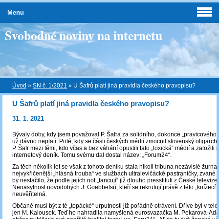
Menu
Svobodné noviny na internetu
Úvod
»
SN č. 1/2021
»
U Šafrů platí jiná pravidla českého pravopisu?
U Šafrů platí jiná pravidla českého pravopisu?
31. 1. 2021
Bývaly doby, kdy jsem považoval P. Šafra za solidního, dokonce „pravicového“
už dávno neplatí. Poté, kdy se části českých médií zmocnil slovenský oligarcha
P. Šafr mezi těmi, kdo včas a bez váhání opustili tato „toxická“ médií a založili s
internetový deník. Tomu svému dal dostal název: „Forum24“.
Za těch několik let se však z tohoto deníku stala nikoli tribuna nezávislé žurnali
nejvykřičenější „hlásná trouba“ ve službách ultralevičácké pastraničky, zvané
by nestačilo, že podle jejích not „tancují“ již dlouho presstituti z České televize
Nenasytnost novodobých J. Goebbelsů, kteří se rekrutují právě z této „knížecí“ 
neuvěřitelná.
Občané musí být z té „topácké“ urputnosti již pořádně otrávení. Dříve byl v tele
jen M. Kalousek. Teď ho nahradila namyšlená eurosvazačka M. Pekarová-Ada