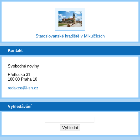
Staroslovanské hradiště v Mikulčicích
Kontakt
Svobodné noviny
Přetlucká 31
100 00 Praha 10
redakce@i-sn.cz
Vyhledávání