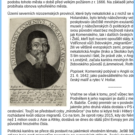
podobu tohoto města v době před velkým požárem z r. 1666. Na základě jeho r
probíhala obnova vyhořelého města.
Území severních nizozemských provincií, které byly nekatolické a z nichž se s
Holandsko, bylo tehdy nábožensky velmi
poskytovalo útočiště mnohým exulantům
museli z náboženských či politických d
svou původní vlast bez
možnosti návratu
jak Komenského, tak i dalších českých 
i Židů, kteří byli nuceni opouštět státy, k
Vstřícnost vůči židovským „migrantům“, 
žili ve většině evropských zemí, projevo
nekatolická Anglie (Irsko a Skotsko byly 
S tím souvisí i fakt, že právě zde, v Angli
v Londýně, začala kariéra mnohých fin
židovského původů (Lämmelové, Rothsch
Popisek:
Komenský pobýval v Anglii od 
21. 6. 1642; jako padesátiletého ho zde
český malíř a rytec V. Hollar.
─────
Vraťme se však k tomu, proč vůbec tento
Podnětem k jeho napsání je další z medi
A. Babiše. Český premiér se v poslední
jakmile jeho druhá vláda dostala v PS d
cestování. Touží se představit coby „mírotvůrce“ (na toho si kdysi hrál i Hitler) 
rozhádané kvůli otázce migrantů. Co na tom, že oproti roku 2015, kdy do Něme
než 1 milion osob z Asie a Afriky, dostává se dnes do států jižní Evropy jen zl
původně hrozivého čísla.
Politická kariéra se přece dá postavit na jakémkoli vhodném tématu. Ještě štěst