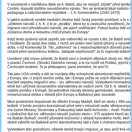
V souvislosti s návštěvou Itálie se A. Babiš, aby se nejspíš „blýskl“ před tamě
Contim, dopustil dalšího neuváženého výroku. Ten se tentokrát týkal našeho 
pedagoga a náboženského myslitele – J. A. Komenského (1592-1670).
V jakési podivně vzniklé mediální zkratce totiž český premiér prohlásil, a to v s
„učitelem národů J. A. K. (i to je „zkratka“, která by si zasloužila vysvětlení), že
migrace není přesídlování národů, ale jejich vzdělávání. Pokud budou lidé vzd
zůstanou doma a nebudou chtít jít jinam do Evropy“.
Když tento podivný výrok zazněl, pár odborníků se ozvalo s tím, že Babiš smíc
s hruškami. Že spojil dva citáty, z nichž ani jeden není úplně přesný a nevystihu
doby, v níž Komenský žil. Tito „odborníci“ se z nepochopitelných důvodů poko
chránit před oprávněnou kritikou. Jakápak nepřesnost? Je to naprostý blábol!
Uvedený citát znovu potvrdil, že Babiš neví o českých dějinách zhola nic. Mož
o praotci Čechovi. (Slováci žádného nemají, a to na rozdíl od Poláků, jejichž 
Čechovým bratrem. To je překvapení, pane premiére, že ano?!)
Tak jako USA vznikly a dál se rozvíjely díky schopnosti absorbovat nepřetržitý 
z Evropy, ale i z jiných končin světa, tak i Evropa zažila ve svých dějinách po
tisíciletí nejednu migrační vlnu – tzv. stěhování národů. Výsledkem hromadný
etnik byl i příchod slovanského obyvatelstva do našich zemí. Od 5.-6. století po
ustálily poměry v Evropě, žijí jednotlivé národy (kmeny germánské, slovanské 
romanizovaná etnika v oblasti jižní Evropy a Balkánu) jako sousedé.
Mezi posledními doputovali do střední Evropy Maďaři, kteří se okolo r. 894 usa
kotlině. V tomto prostoru koexistovali před nimi v minulosti vedle středoevrop
(na území Moravy, Slovenska a Rakouska) také další kočovníci – Avaři. Podo
v závěrečné fázi tzv. stěhování národů (začalo okolo r. 375 vpádem Hunů do E
na Balkán Bulhaři, rovněž původně kočovníci z oblasti Azovského moře, kteří ve
století vytvořili na Balkáně první starobulharský stát v čele s chánem Asparuc
Výsledkem této grandiózní, několik století trvající migrace, je stav, jenž trvá 