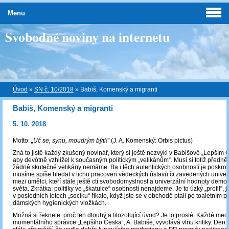
Menu
Svobodné noviny na internetu
Úvod
»
SN č. 10/2018
»
Babiš, Komenský a migranti
Babiš, Komenský a migranti
5. 10. 2018
Motto:
„Uč se, synu, moudrým býti!“
(J. A. Komenský: Orbis pictus)
Zná to jistě každý zkušený novinář, který si ještě nezvykl v Babišově „Lepším 
aby devótně vzhlížel k současným politickým „velikánům“. Musí si totiž předně
žádné skutečné velikány nemáme. Ba i těch autentických osobností je poskrov
musíme spíše hledat v tichu pracoven vědeckých ústavů či zavedených univerz
mezi umělci, kteří stále ještě ctí svobodomyslnost a univerzální hodnoty demo
světa. Zkrátka: politiky ve „škatulce“ osobností nenajdeme. Je to úzký „profil“, j
v posledních letech „socíku“ říkalo, když jste se v obchodě ptali po toaletním p
dámských hygienických vložkách.
Možná si řeknete: proč ten dlouhý a filozofující úvod? Je to prosté: Každé medi
momentálního správce „Lepšího Česka“, A. Babiše, vyvolává vlnu kritiky. Den 