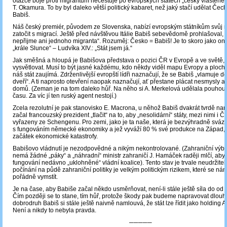
otázce boje proti migrantům necestuje po evropských státech „český vlastene
T. Okamura. To by byl daleko větší politický kabaret, než jaký stačí udělat Čec
Babiš.
Náš český premiér, původem ze Slovenska, nabízí evropským státníkům svůj re
zatočit s migrací. Ještě před návštěvou Itálie Babiš sebevědomě prohlašoval,
nepřijme ani jednoho migranta“. Rozuměj: Česko = Babiš! Je to skoro jako o
„krále Slunce“ – Ludvíka XIV.: „Stát jsem já.“
Jak směšná a hloupá je Babišova představa o pozici ČR v Evropě a ve světě,
vysvětlovat. Musí to být jasné každému, kdo někdy viděl mapu Evropy a plochu
náš stát zaujímá. Zdrženlivější evropští lídři naznačují, že se Babiš „vlamuje 
dveří“. A ti naprosto otevření naopak naznačují, ať přestane plácat nesmysly a v
domů. (Zeman je na tom daleko hůř. Na něho si A. Merkelová udělala pouhou 
času. Za víc jí ten ruský agent nestojí.)
Zcela rezolutní je pak stanovisko E. Macrona, u něhož Babiš dvakrát tvrdě nara
začal francouzský prezident „tlačit“ na to, aby „nesolidární“ státy, mezi nimi i Č
vyřazeny ze Schengenu. Pro zemi, jako je ta naše, která je bezvýhradně sváz
s fungováním německé ekonomiky a jež vyváží 80 % své produkce na Západ, b
začátek ekonomické katastrofy.
Babišovo vládnutí je nezodpovědné a nikým nekontrolované. (Zahraniční výbo
nemá žádné „páky“ a „náhradní“ ministr zahraničí J. Hamáček raději mlčí, aby
fungování nedávno „uklohněné“ vládní koalice). Tento stav je trvale neudržite
počínání na půdě zahraniční politiky je velkým politickým rizikem, které se n
pořádně vymstít.
Je na čase, aby Babiše začal někdo usměrňovat, není-li stále ještě síla do od 
Čím později se to stane, tím hůř, protože škody pak budeme napravovat dlouhá 
dobrodruh Babiš si stále ještě naivně namlouvá, že stát lze řídit jako holding A
Není a nikdy to nebyla pravda.
─────