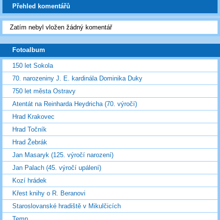
Přehled komentářů
Zatím nebyl vložen žádný komentář
Fotoalbum
150 let Sokola
70. narozeniny J. E. kardinála Dominika Duky
750 let města Ostravy
Atentát na Reinharda Heydricha (70. výročí)
Hrad Krakovec
Hrad Točník
Hrad Žebrák
Jan Masaryk (125. výročí narození)
Jan Palach (45. výročí upálení)
Kozí hrádek
Křest knihy o R. Beranovi
Staroslovanské hradiště v Mikulčicích
Temp