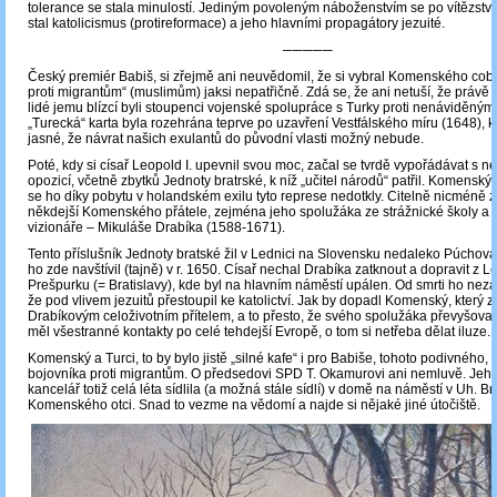
tolerance se stala minulostí. Jediným povoleným náboženstvím se po vítězstv
stal katolicismus (protireformace) a jeho hlavními propagátory jezuité.
─────
Český premiér Babiš, si zřejmě ani neuvědomil, že si vybral Komenského coby
proti migrantům“ (muslimům) jaksi nepatřičně. Zdá se, že ani netuší, že práv
lidé jemu blízcí byli stoupenci vojenské spolupráce s Turky proti nenáviděn
„Turecká“ karta byla rozehrána teprve po uzavření Vestfálského míru (1648), kd
jasné, že návrat našich exulantů do původní vlasti možný nebude.
Poté, kdy si císař Leopold I. upevnil svou moc, začal se tvrdě vypořádávat s n
opozicí, včetně zbytků Jednoty bratrské, k níž „učitel národů“ patřil. Komenský 
se ho díky pobytu v holandském exilu tyto represe nedotkly. Citelně nicméně 
někdejší Komenského přátele, zejména jeho spolužáka ze strážnické školy 
vizionáře – Mikuláše Drabíka (1588-1671).
Tento příslušník Jednoty bratské žil v Lednici na Slovensku nedaleko Púcho
ho zde navštívil (tajně) v r. 1650. Císař nechal Drabíka zatknout a dopravit z 
Prešpurku (= Bratislavy), kde byl na hlavním náměstí upálen. Od smrti ho nezac
že pod vlivem jezuitů přestoupil ke katolictví. Jak by dopadl Komenský, který z
Drabíkovým celoživotním přítelem, a to přesto, že svého spolužáka převyšoval 
měl všestranné kontakty po celé tehdejší Evropě, o tom si netřeba dělat iluze.
Komenský a Turci, to by bylo jistě „silné kafe“ i pro Babiše, tohoto podivného,
bojovníka proti migrantům. O předsedovi SPD T. Okamurovi ani nemluvě. Jeh
kancelář totiž celá léta sídlila (a možná stále sídlí) v domě na náměstí v Uh. Bro
Komenského otci. Snad to vezme na vědomí a najde si nějaké jiné útočiště.