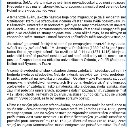
premiéra. Šéf Agrofertu může ve své firmě provádět cokoliv, co není v rozpor
Předseda vlády má jen zlomek těchto pravomocí a musí být pod veřejnou kont
Pokud je překročí, patří do vězení.
A téma vzdělávání, jakožto nástroje boje proti migraci, to je další evidentní ne
Vzdělanost, kterou ve středověku v celém křesťanském světě poskytovaly univer
k základním, univerzálním hodnotám, jež byly sdíleny prostřednictvím univerz
vzdělanců – latiny. K pozoruhodným fenoménům křesťanské Evropy patřil pom
přístup ke vzdělání ze strany obyvatelstva. Zcela běžné bylo, že na různých un
západního světa studovali mladí šlechtici i příslušníci měšťanských vrstev (pod
Jak takové „putování“ českých studentů po evropských univerzitách vypadalo,
svědčí osudy „světoběžníka“ M. Jeronýma Pražského (1380-1416), jenž postu
řadou těchto „vysokých učení“. Na rozdíl od M. J. Husa (1371-1415), který na 
univerzitě kromě té pražské nestudoval ani nepůsobil coby učitel, nechal se m
postupně zapsat hned na několika univerzitách: v Oxfordu, v Paříži (Sorbonna
Kolíně nad Rýnem a v Praze.
Víceméně svobodný přístup k akademickému vzdělávání představoval velmi
hodnotu života ve středověku. Nebylo nikterak nezvyklé, že někdo, podobně 
Pražský, pobýval na několika univerzitách. Ostatně – také Komenský studoval
německých nekatolických univerzitách (Herborn, Heidelberg). V jeho koncepc
„celoživotního“ vzdělávání (škola mateřská, škola obecná, škola latinská, aka
zaujímal pobyt na univerzitách, spojený s dalším poznáváním, významné místo
v 19. století chodili řemeslničtí tovaryši „na zkušenou“ do ciziny, aby se vraceli
„mistři“. Vývoj potvrdil, že to byl jedině správný postup.
Přímo klasickým příkladem středověkého, pozdně renesančního vzdělance b
současník – českobratrský šlechtic Karel starší ze Žerotína (1564-1636), pozd
zemský hejtman. Ten na svých cestách po západních univerzitách v Německu
prožil mimo vlast skoro deset let. Éru těchto šlechtických „kavalírů“ ukončilo s
povstání proti Habsburkům (1618-1620) a Třicetiletá válka (1618-1648). Žerotí
stejný osud jako Komenského: musel emigrovat do polské Vratislavi. Také n