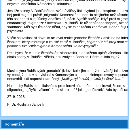
Také on byl „migrantem“, který s vděčností přijímal pohostinnost nábožensky t
obyvatel dnešního Německa a Holandska.
Jestliže si tedy A. Babiš během své návštěvy Itálie vybral jako inspiraci pro svů
boj proti migraci právě „migranta“ Komenského, není to nic jiného než zásad
této osobnosti a její úlohy v našich dějinách. A ještě horší je, když proti migraci 
ekonomický imigrant ze Slovenska – A. Babiš. To už není nepochopení, ale pří
soudnosti. Měl by s tím něco dělat, aby se to nezačalo zhoršovat. Doporučuji 
psychiatra.
V této souvislosti si dovolím ocitovat reakci jednoho čtenáře z diskuse na inte
článkem, který informuje o italské cestě A. Babiše:
„Migrant Babiš brojí proti m
pomoc si vzal citát migranta Komenského. To nevymyslíš.“
Řekl bych, že v tomto čtenářském stanovisku je obsaženo úplně všechno. Hla
okolo osoby A. Babiše. Někdo je tu zralý na Bohnice. Hádejte, kdo to je?
─────
Musím týmu Babišových „poradců“ (kdoví, kolik jim platí, že odvádějí tak mizer
vytknout, že mu v souvislosti s Komenským a jeho dezinterpretovanými pseud
nenavrhli citát naprosto zaručený:
„Kolik jazyků znáš, tolikrát jsi člověkem.“
Na tom by Babiš mohl italskému premiérovi názorně demonstrovat, že on, slo
oligarcha, je „čtyřčlověkem“. Je to skoro totéž jako „nadčlověk“. Áda by měl rad
27. 9. 2018
PhDr. Rostislav Janošík
Komentáře