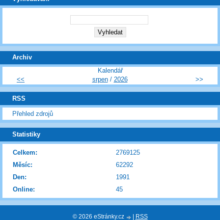
Archiv
Kalendář
<<
srpen
/
2026
>>
RSS
Přehled zdrojů
Statistiky
Celkem:
2769125
Měsíc:
62292
Den:
1991
Online:
45
© 2026 eStránky.cz
|
RSS