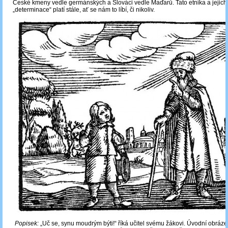
České kmeny vedle germánských a Slováci vedle Maďarů. Tato etnika a jejich 
„determinace“ platí stále, ať se nám to líbí, či nikoliv.
Popisek:
„Uč se, synu moudrým býti!“ říká učitel svému žákovi. Úvodní obráze