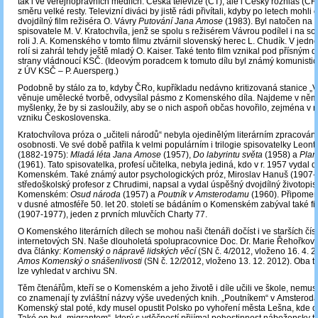
tak i ve veřejnoprávních médiích. Česká televize (ČT), ale i Český rozhlas (ČR
směru velké resty. Televizní diváci by jistě rádi přivítali, kdyby po letech mohli
dvojdílný film režiséra O. Vávry
Putování Jana Amose
(1983). Byl natočen na 
spisovatele M. V. Kratochvíla, jenž se spolu s režisérem Vávrou podílel i na sc
roli J. A. Komenského v tomto filmu ztvárnil slovenský herec L. Chudík. V jedné
rolí si zahrál tehdy ještě mladý O. Kaiser. Také tento film vznikal pod přísným
strany vládnoucí KSČ. (Ideovým poradcem k tomuto dílu byl známý komunistic
z ÚV KSČ – P. Auersperg.)
Podobně by stálo za to, kdyby ČRo, kupříkladu nedávno kritizovaná stanice „Vl
věnuje umělecké tvorbě, odvysílal pásmo z Komenského díla. Najdeme v něm
myšlenky, že by si zasloužily, aby se o nich aspoň občas hovořilo, zejména v r
vzniku Československa.
Kratochvílova próza o „učiteli národů“ nebyla ojedinělým literárním zpracování
osobnosti. Ve své době patřila k velmi populárním i trilogie spisovatelky Leo
(1882-1975):
Mladá léta Jana Amose
(1957),
Do labyrintu světa
(1958) a
Plan
(1961). Tato spisovatelka, profesí učitelka, nebyla jediná, kdo v r. 1957 vydal d
Komenském. Také známý autor psychologických próz, Miroslav Hanuš (1907-
středoškolský profesor z Chrudimi, napsal a vydal úspěšný dvojdílný životopi
Komenském:
Osud národa
(1957) a
Poutník v Amsterodamu
(1960). Připome
v dusné atmosféře 50. let 20. století se bádáním o Komenském zabýval také fil
(1907-1977), jeden z prvních mluvčích Charty 77.
O Komenského literárních dílech se mohou naši čtenáři dočíst i ve starších čís
internetových SN. Naše dlouholetá spolupracovnice Doc. Dr. Marie Řehořková
dva články:
Komenský o nápravě lidských věcí
(SN č. 4/2012, vloženo 16. 4. 
Amos Komenský o snášenlivosti
(SN č. 12/2012, vloženo 13. 12. 2012). Oba ty
lze vyhledat v archivu SN.
Těm čtenářům, kteří se o Komenském a jeho životě i díle učili ve škole, nemus
co znamenají ty zvláštní názvy výše uvedených knih. „Poutníkem“ v Amsterod
Komenský stal poté, kdy musel opustit Polsko po vyhoření města Lešna, kde do