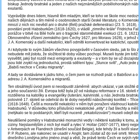
biskup Jednoty bratrské a jeden z našich nejznámějších pobělohorských náb
exulantů.
Vyprávějte dnes lidem, hlavně těm mladým, kteří se toho ve škole moc nedozv
našich dějinách a tím méně o osobnostech starší české literatury, o Komensk
mnozí z nich nic nevědí ani o druhé (třetí) pražské defenestraci (23. 5. 1618),
povstání proti Habsburkům (1618-1620), o vládě „zimního krále“ Fridricha Fal
porážce v bitvě na Bílé hoře ani o tragické staroměstské exekuci (21. 6. 1621) 
Obnoveného zřízení zemského (pro Čechy 1627, pro Moravu 1628), v jehož 
J. A. Komenský a další nekatolíci, kteří odmítli konvertovat ke katolictví, opustit 
A i kdybyste to svým žákům všechno povyprávěli v časovém sledu, jak to šlo z
nebudete mít jistotu, že složitost té doby vůbec pochopí. Museli byste jim totiž
vysvětlit, jaký byl rozdíl mezi emigranty a exulanty – a v tom by se už dozajista „
jsou lidé zvyklí na jednoduchá, prostá sdělení typu: „Slunce svítí“, „Auto jede p
„Babiš nechce v Česku migranty“.
A tady se dostáváme k jádru toho, o čem jsem se rozhodl psát: o Babišovi a o 
adresu J. A. Komenského a migrantů.
Ten obsáhlejší úvod jsem si neodpustil záměrně: abych ukázal, v jak složité
a jeho současníci žili. Evropa totiž byla již od nástupu reformace v 16. století
rozdělena na katolíky a evangelíky (luteráni, kalvinisté, u nás Jednota bratrská
polovině 17. století se odehrál do té doby největší náboženský konflikt – Třicet
(1618-1648). Čeští a moravští nekatolíci v něm byli poraženi vládnoucí katolic
Habsburků. V důsledku toho příslušníci nekatolické „elity“ z řad šlechty a měš
(netýkalo se to poddaných, kteří byli nuceně „rekatolizováni“) museli odejít do 
Neutěšené poměry v Habsburské monarchii vedly i některé katolíky k tomu, a
ciziny. Nejslavnějším z nich byl malíř a rytec V. Hollar (1607-1677), který nejpr
v Antverpách ve Flandrech (dnešní součást Belgie), kde tehdy žil a tvořil slav
P. P. Rubens, ale nakonec se usadil v Anglii; tam zůstal až do své smrti. Mnozí
dnešního Londýna jeho jméno znají a vědí, že právě tento Čech ve svých rytin