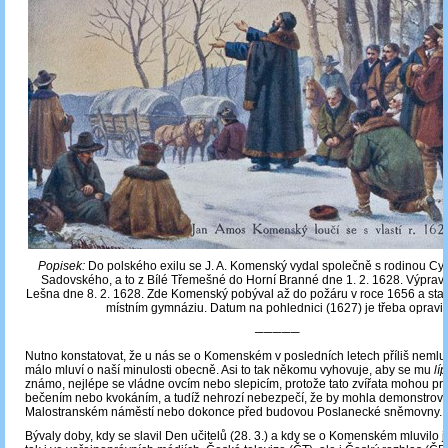
Popisek:
Do polského exilu se J. A. Komenský vydal společně s rodinou Cyrill
Sadovského, a to z Bílé Třemešné do Horní Branné dne 1. 2. 1628. Výprava
Lešna dne 8. 2. 1628. Zde Komenský pobýval až do požáru v roce 1656 a stal
místním gymnáziu. Datum na pohlednici (1627) je třeba opravit
─────
Nutno konstatovat, že u nás se o Komenském v posledních letech příliš nemluv
málo mluví o naší minulosti obecně. Asi to tak někomu vyhovuje, aby se mu
lí
známo, nejlépe se vládne ovcím nebo slepicím, protože tato zvířata mohou pr
bečením nebo kvokáním, a tudíž nehrozí nebezpečí, že by mohla demonstrova
Malostranském náměstí nebo dokonce před budovou Poslanecké sněmovny.
Bývaly doby, kdy se slavil Den učitelů (28. 3.) a kdy se o Komenském mluvilo j