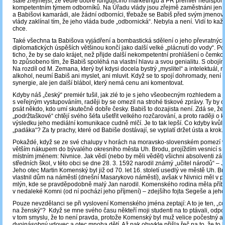
stále zřejmější, že vedle dobře fungujícího marketingu a PR premiér nedispo
kompetentním týmem odborníků. Na Úřadu vlády jsou zřejmě zaměstnáni jen sa
a Babišovi kamarádi, ale žádní odborníci, třebaže se Babiš před svým jmenov
vlády zaklínal tím, že jeho vláda bude „odbornická“. Nebyla a není. Vidí to každ
chce.
Také všechna ta Babišova vyjádření a bombastická sdělení o jeho převratnýc
diplomatických úspěších většinou končí jako další velké „plácnutí do vody“. Po
ticho, že by se dalo krájet, než přijde další nekompetentní prohlášení o čemko
to způsobeno tím, že Babiš spoléhá na vlastní hlavu a svou genialitu. S obojím
Na rozdíl od M. Zemana, který byl kdysi docela bystrý „myslitel“ a intelektuál, n
alkohol, neumí Babiš ani myslet, ani mluvit. Když se to spojí dohromady, není
synergie, ale jen další blábol, který nemá cenu ani komentovat.
Kdyby náš „český“ premiér tušil, jak zlé to je s jeho všeobecným rozhledem a j
s veřejným vystupováním, raději by se omezil na strohé tiskové zprávy. Ty by
psát někdo, kdo umí skutečně dobře česky. Babiš to dozajista není. Zdá se, že
„podržtaškové“ chtějí svého šéfa ušetřit velkého rozčarování, a proto raději o k
výsledku jeho mediální komunikace cudně mlčí. Je to tak lepší. Co kdyby kvůli
„padáka“? Za ty prachy, které od Babiše dostávají, se vyplatí držet ústa a krok.
Pokaždé, když se ze své chalupy v horách na moravsko-slovenském pomezí 
větším nákupem do bývalého okresního města Uh. Brodu, projíždím vesnicí s
místním jménem: Nivnice. Jak vědí (nebo by měli vědět) všichni absolventi zák
středních škol, v této obci se dne 28. 3. 1592 narodil známý „učitel národů“ – 
Jeho otec Martin Komenský byl již od 70. let 16. století usedlý ve městě Uh. B
vlastnil dům na náměstí (dnešní Masarykovo náměstí), avšak v Nivnici měl v p
mlýn, kde se pravděpodobně malý Jan narodil. Komenského rodina měla příb
v nedaleké Komni (od ní pochází jeho příjmení) – zdejšího fojta Segeše a jeh
Pouze nevzdělanci se při vyslovení Komenského jména zeptají: A to je ten, „c
na ženský“? Když se mne svého času někteří moji studenti na to ptávali, odpo
v tom smyslu, že to není pravda, protože Komenský byl muž velice počestný a
dvojnásobný vdovec a otec mnoha dětí. Až pak obvykle přišla řeč na to, že to 