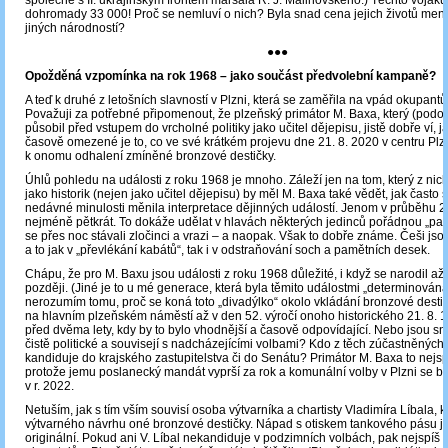
společně s II. ukrajinským frontem maršála R. J. Malinovského.) Těchto voják
dohromady 33 000! Proč se nemluví o nich? Byla snad cena jejich životů menš
jiných národností?
●●●
Opožděná vzpomínka na rok 1968 – jako součást předvolební kampaně?
A teď k druhé z letošních slavností v Plzni, která se zaměřila na vpád okupantů
Považuji za potřebné připomenout, že plzeňský primátor M. Baxa, který (podob
působil před vstupem do vrcholné politiky jako učitel dějepisu, jistě dobře ví, ja
časově omezené je to, co ve své krátkém projevu dne 21. 8. 2020 v centru Plzn
k onomu odhalení zmíněné bronzové destičky.
Úhlů pohledu na události z roku 1968 je mnoho. Záleží jen na tom, který z nich
jako historik (nejen jako učitel dějepisu) by měl M. Baxa také vědět, jak často 
nedávné minulosti měnila interpretace dějinných událostí. Jenom v průběhu 20.
nejméně pětkrát. To dokáže udělat v hlavách některých jedinců pořádnou „pas
se přes noc stávali zločinci a vrazi – a naopak. Však to dobře známe. Češi jsou 
a to jak v „převlékání kabátů“, tak i v odstraňování soch a pamětních desek.
Chápu, že pro M. Baxu jsou události z roku 1968 důležité, i když se narodil až
později. (Jiné je to u mé generace, která byla těmito událostmi „determinována
nerozumím tomu, proč se koná toto „divadýlko“ okolo vkládání bronzové desti
na hlavním plzeňském náměstí až v den 52. výročí onoho historického 21. 8. 19
před dvěma lety, kdy by to bylo vhodnější a časově odpovídající. Nebo jsou s
čistě politické a souvisejí s nadcházejícími volbami? Kdo z těch zúčastněných
kandiduje do krajského zastupitelstva či do Senátu? Primátor M. Baxa to nejs
protože jemu poslanecký mandát vyprší za rok a komunální volby v Plzni se b
v r. 2022.
Netuším, jak s tím vším souvisí osoba výtvarníka a chartisty Vladimíra Líbala, k
výtvarného návrhu oné bronzové destičky. Nápad s otiskem tankového pásu 
originální. Pokud ani V. Líbal nekandiduje v podzimních volbách, pak nejspíš 