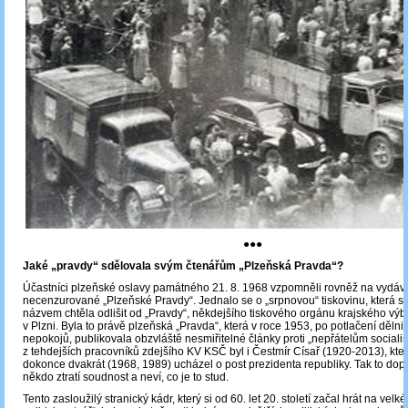
●●●
Jaké „pravdy“ sdělovala svým čtenářům „Plzeňská Pravda“?
Účastníci plzeňské oslavy památného 21. 8. 1968 vzpomněli rovněž na vydáv
necenzurované „Plzeňské Pravdy“. Jednalo se o „srpnovou“ tiskovinu, která se
názvem chtěla odlišit od „Pravdy“, někdejšího tiskového orgánu krajského vý
v Plzni. Byla to právě plzeňská „Pravda“, která v roce 1953, po potlačení dělni
nepokojů, publikovala obzvláště nesmiřitelné články proti „nepřátelům social
z tehdejších pracovníků zdejšího KV KSČ byl i Čestmír Císař (1920-2013), kter
dokonce dvakrát (1968, 1989) ucházel o post prezidenta republiky. Tak to dop
někdo ztratí soudnost a neví, co je to stud.
Tento zasloužilý stranický kádr, který si od 60. let 20. století začal hrát na vel