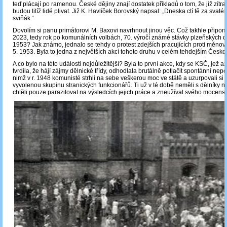
teď plácají po ramenou. České dějiny znají dostatek příkladů o tom, že již zítr
budou titíž lidé plivat. Již K. Havlíček Borovský napsal: „Dneska ctí tě za svaté
sviňák.“
Dovolím si panu primátorovi M. Baxovi navrhnout jinou věc. Což takhle připom
2023, tedy rok po komunálních volbách, 70. výročí známé stávky plzeňských d
1953? Jak známo, jednalo se tehdy o protest zdejších pracujících proti měnov
5. 1953. Byla to jedna z největších akcí tohoto druhu v celém tehdejším Česk
A co bylo na této události nejdůležitější? Byla to první akce, kdy se KSČ, jež a
tvrdila, že hájí zájmy dělnické třídy, odhodlala brutálně potlačit spontánní nepo
nimž v r. 1948 komunisté strhli na sebe veškerou moc ve státě a uzurpovali si 
vyvolenou skupinu stranických funkcionářů. Ti už v té době neměli s dělníky n
chtěli pouze parazitovat na výsledcích jejich práce a zneužívat svého mocens