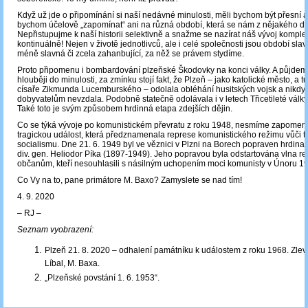
Když už jde o připomínání si naší nedávné minulosti, měli bychom být přesní a
bychom účelově „zapomínat“ ani na různá období, která se nám z nějakého d
Nepřistupujme k naší historii selektivně a snažme se nazírat náš vývoj komple
kontinuálně! Nejen v životě jednotlivců, ale i celé společnosti jsou období slavn
méně slavná či zcela zahanbující, za něž se právem stydíme.
Proto připomenu i bombardování plzeňské Škodovky na konci války. A půjdeme-
hlouběji do minulosti, za zmínku stojí fakt, že Plzeň – jako katolické město, a 
císaře Zikmunda Lucemburského – odolala obléhání husitských vojsk a nikdy 
dobyvatelům nevzdala. Podobně statečně odolávala i v letech Třicetileté válk
Také toto je svým způsobem hrdinná etapa zdejších dějin.
Co se týká vývoje po komunistickém převratu z roku 1948, nesmíme zapomen
tragickou událost, která předznamenala represe komunistického režimu vůči t
socialismu. Dne 21. 6. 1949 byl ve věznici v Plzni na Borech popraven hrdina I.
div. gen. Heliodor Píka (1897-1949). Jeho popravou byla odstartována vlna re
občanům, kteří nesouhlasili s násilným uchopením moci komunisty v Únoru 1
Co Vy na to, pane primátore M. Baxo? Zamyslete se nad tím!
4. 9. 2020
‒ RJ ‒
Seznam vyobrazení:
Plzeň 21. 8. 2020 – odhalení památníku k událostem z roku 1968. Zleva
Líbal, M. Baxa.
„Plzeňské povstání 1. 6. 1953“.