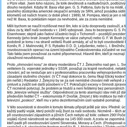
v Plzni vítali. Jsem toho názoru, že tolik devótnosti a nadbytečných, podbízivýc
dlouho neslyšeli. Kdyby M. Baxa vítal gen. G. S. Pattona, bylo by to na místě, al
pouhého důstojníka americké okupační armády ze SRN, jehož posádka sídlila
kilometrů od našich hranic (v době před r. 1989), M. Pompea, který je jen o něko
než M. Baxa, to pokládám nejen za nevhodné, ale za zcela nemístné.
Měli bychom se naučit rozlišovat mezi tím, kdo si úctu doopravdy zaslouží, a tím
slávu za ty, kteří naši svobodu v r. 1945 vybojovali. Jsou to bezesporu G. S. Pat
Eisenhower, stejně jako řadoví účastníci bojů v Tichomoří – pozdější prezident
Kennedy (jeho bratr Joseph Kennedy ve válce zahynul) nebo G. F. W. Bush (sta
podobně je tomu i na straně velitelů Rudé armády, ať už to byli osvoboditelé Pr
Koněv, R. J. Malinovskij, P. S. Rybalko či D. D. Leljušenko, nebo L. I. Brežněv, 
osvobozovacích operací na území bývalého Československa zúčastnil ve sva
Tato fakta jsem považoval za nutné připomenout. Hlavně těm, kteří je neznají n
závažnost neuvědomují.
Proto „ohrnování nosu“ ze strany moderátora ČT J. Železného nad gen. L. Sv
velitelem čs. vojenské jednotky v SSSR, považuji za krajně nevhodné, netaktní 
chování, jež se neslučuje ani s profesionalitou pracovníka veřejnoprávního mé
zásadami slušného chování. (V ČT mají dokonce to, čemu říkají Etický kodex“
jím neřídí.) Redaktor J. Železný by se za své nemístné chování měl veřejně z 
omluvit a zvážit své další působení v ČT. Pokračující excesy v činnosti zprav
ČT nicméně potvrzují, že problém je hlubší a není řešitelný bez personálních
této „televize veřejné služby“. Odpovědnost za tento alarmující stav měl již dá
především ředitel ČT – exkomunista P. Dvořák. Zmizet z této instituce by měl ne
televizní „poskoci“, kteří mu v jeho dezinformačním úsilí vydatně pomáhají.
V této souvislosti si dovolím k tomuto tématu připojit ještě pár slov. Předně: úct
každý padlý voják, který položil svůj život za naši svobodu. Nicméně – těch a
při osvobozování západních a jižních Čech nebylo až tolik: celkem 290! Počet
vojáků různé národnosti se odhaduje na 145 000 osob. A zcela se zapomíná
kteří padli při osvobozování území Slovenska, Moravy a Čech. (Postupovali o