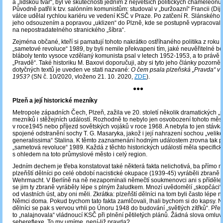
a „lidskou tvář“, byl ve skutečnosti jedním z největších politických chameleonů
Původně patřil k tzv. salónním komunistům: studoval v „buržoazní“ Francii (Dijo
válce udělal rychlou kariéru ve vedení KSČ v Praze. Po zatčení R. Slánského b
jeho odsouzením a popravou „uklizen“ do Plzně, kde se postupně vypracoval
na nepostradatelného stranického „šíbra“.
Zejména občané, kteří si pamatují tohoto nakrátko ostříhaného politika z roku 
„sametové revoluce“ 1989, by byli nemile překvapeni tím, jaké neuvěřitelné b
bláboly tento vysoce vzdělaný komunista psal v letech 1952-1953, a to právě 
„Pravdě“. Také historiku M. Baxovi doporučuji, aby si tyto jeho články pozorně 
dotyčných textů je uveden ve stati nazvané:
O čem psala plzeňská „Pravda“ v 
1953?
(SN č. 10/2020, vloženo 21. 10. 2020,
ZDE
).
●●●
Plzeň a její historické mezníky
Metropole západních Čech, Plzeň, zažila ve 20. století několik dramatických „
mezníků i stěžejních událostí. Rozhodně to nebylo jen osvobození tohoto mě
v roce1945 nebo příjezd sovětských vojáků v roce 1968. A nebyla to jen stávka 
spojené odstranění sochy T. G. Masaryka, jakož i její nahrazení sochou „velik
generalissima“ Stalina. K těmto zaznamenání hodným událostem zrovna tak pa
„sametová revoluce“ 1989. Každá z těchto historických událostí měla specific
s ohledem na toto průmyslové město i celý region.
Jedním dechem je třeba konstatovat také některá fakta nelichotivá, ba přímo n
plzeňští dělníci po celé období nacistické okupace (1939-45) vyráběli zbraně
Wehrmacht. V Berlíně na ně nezapomínali němečtí soukmenovci ani s přídělem
se jim ty zbraně vyráběly lépe s plným žaludkem. Mnozí uvědomělí „skopčáci“ si
od vlastních úst, aby oni měli. Zkrátka: plzeňští dělníci na tom byli často lépe 
Němci doma. Pokud bychom tato fakta zamlčovali, lhali bychom si do kapsy. No 
dělníci se pak s vervou vrhli po Únoru 1948 do budování „světlých zítřků“. Přes
to „nalajnovala“ vládnoucí KSČ při plnění pětiletých plánů. Žádná slova omluv
sebereflexe. To my umíme, není-liž pravda?