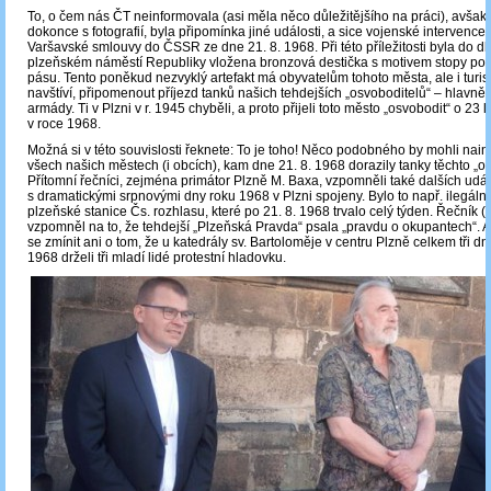
To, o čem nás ČT neinformovala (asi měla něco důležitějšího na práci), avšak
dokonce s fotografií, byla připomínka jiné události, a sice vojenské intervenc
Varšavské smlouvy do ČSSR ze dne 21. 8. 1968. Při této příležitosti byla do d
plzeňském náměstí Republiky vložena bronzová destička s motivem stopy po
pásu. Tento poněkud nezvyklý artefakt má obyvatelům tohoto města, ale i turist
navštíví, připomenout příjezd tanků našich tehdejších „osvoboditelů“ – hlavn
armády. Ti v Plzni v r. 1945 chyběli, a proto přijeli toto město „osvobodit“ o 23 l
v roce 1968.
Možná si v této souvislosti řeknete: To je toho! Něco podobného by mohli nain
všech našich městech (i obcích), kam dne 21. 8. 1968 dorazily tanky těchto „os
Přítomní řečníci, zejména primátor Plzně M. Baxa, vzpomněli také dalších událo
s dramatickými srpnovými dny roku 1968 v Plzni spojeny. Bylo to např. ilegální
plzeňské stanice Čs. rozhlasu, které po 21. 8. 1968 trvalo celý týden. Řečník (
vzpomněl na to, že tehdejší „Plzeňská Pravda“ psala „pravdu o okupantech“.
se zmínit ani o tom, že u katedrály sv. Bartoloměje v centru Plzně celkem tři dn
1968 drželi tři mladí lidé protestní hladovku.