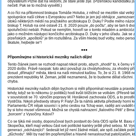
obyvatelům Plzně dát na vědomí, že stále ještě žije. (Plzeňskou kandidátku j
nečetl. Pak se to možná vysvětlí.)
A co říci na přítomnost biskupa Tomáše Holuba, z něhož se mezitím stal velký
spolupráce naší církve s Evropskou unií? Nebo je jen její obhájce „samozvaný“
útoků některých médií na pražského arcibiskupa D. Duku? Podle mého názoru
biskup T. Holub na oné oslavě 21. 8. 2020 pouze „do počtu“, aby se tam ti dva
spoluřečníci nebáli. Pokud se nemýlím, hovoří se o tomto mladém a ambició
jako o možném nástupci končícího arcibiskupa D. Duky v jeho úřadu. Jak se zd
plzeňských „apoštolů“ je tím rozluštěna. Za vším hledej buď volby, nebo person
škatule, hejbejte se“!
●●●
Připomínejme si historické mezníky našich dějin!
Tento článek jsem se rozhodl napsat nikoli proto, abych „shodil“ to, k čemu v P
2020 došlo. Právě naopak: tuto akci považuji za chvályhodnou, za vhodný příkl
dosud „dřímající“ města, která na naši minulost kašlou. To, že si 21. 8. 1968 
prezident republiky M. Zeman, ještě neznamená, že to budeme dělat všichni. B
chyba.
Historické mezníky našich dějin bychom si měli připomínat neustále a pravideln
tehdy, když se to někomu (z politiků) hodí kvůli blížícím se volbám. (Přesně tak
v souvislosti se 70. výročím popravy M. Horákové zachovala ODS, a to prostře
Vystrčila. Nikoli předsedy strany P. Fialy! Že ta náhlá aktivita předsedy horní 
Parlamentu ČR nějak souvisí i s jeho cestou na Tchaj-wan, raději ani uvádět n
by si toho musel všimnout. Možná se chystá nahrazení „fialového Péti“ z Brna 
„borcem“ z Vysočiny. Kdoví?
Co se týká mé osoby, doporučoval bych postavit do čela ODS spíše M. Baxu n
Skopečka, kteří mají velkou část své politické kariéry ještě před sebou. M. Vystr
generaci „odcházející“: šedesát let již není žádné mládí, ale spíš začátek polit
„důchodu“. Měl by nad tím popřemýšlet a hlavně nenaslouchat patolízalům, kt