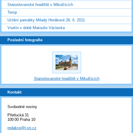
Staroslovanské hradiště v Mikulčicích
Temp
Uctění památky Milady Horákové 26. 6. 2011
Vsetín v době Matouše Václavka
Poslední fotografie
Staroslovanské hradiště v Mikulčicích
Kontakt
Svobodné noviny
Přetlucká 31
100 00 Praha 10
redakce@i-sn.cz