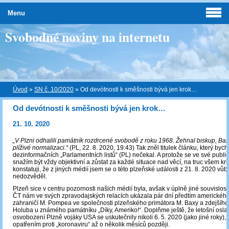
Menu
Svobodné noviny na internetu
Úvod
»
SN č. 10/2020
»
Od devótnosti k směšnosti bývá jen krok…
Od devótnosti k směšnosti bývá jen krok…
21. 10. 2020
„V Plzni odhalili památník rozdrcené svobodě z roku 1968. Žehnal biskup, Bax
plíživé normalizaci.“
(PL, 22. 8. 2020, 19:43) Tak zněl titulek článku, který by
dezinformačních „Parlamentních listů“ (PL) nečekal. A protože se ve své publici
snažím být vždy objektivní a zůstat za každé situace nad věcí, na truc všem kr
konstatuji, že z jiných médií jsem se o této plzeňské události z 21. 8. 2020 vůb
nedozvěděl.
Plzeň sice v centru pozornosti našich médií byla, avšak v úplně jiné souvislosti
ČT nám ve svých zpravodajských relacích ukázala pár dní předtím amerického
zahraničí M. Pompea ve společnosti plzeňského primátora M. Baxy a zdejšího
Holuba u známého památníku „Díky, Ameriko!“. Doplňme ještě, že letošní oslav
osvobození Plzně vojáky USA se uskutečnily nikoli 6. 5. 2020 (jako jiné roky), a
opatřením proti „koronaviru“ až o několik měsíců později.