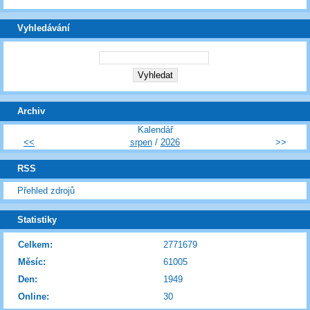
Vyhledávání
Archiv
Kalendář
<<
srpen
/
2026
>>
RSS
Přehled zdrojů
Statistiky
Celkem:
2771679
Měsíc:
61005
Den:
1949
Online:
30