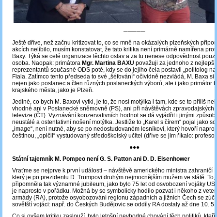
─────
Ještě dříve, než začnu kritizovat to, co se mně na okázalých plzeňských přip
akcích nelíbilo, musím konstatovat, že tato kritika není primárně namířena prot
Baxy. Týká se celé organizace těchto oslav a za tu nenese odpovědnost pouze
osoba. Naopak: primátora
Mgr. Martina BAXU
považuji za jednoho z nejlepší
reprezentantů současné ODS poté, kdy se do jejího čela postavil „politolog na 
Fiala. Zatímco tento předseda to své „šéfování“ očividně nezvládá, M. Baxa si
nejen jako poslanec a člen různých poslaneckých výborů, ale i jako primátor
krajského města, jako je Plzeň.
Jediné, co bych M. Baxovi vytkl, je to, že nosí motýlka i tam, kde se to příliš neh
vhodné ani v Poslanecké sněmovně (PS), ani při návštěvách zpravodajských
televize (ČT). Vyznávání konzervativních hodnot se dá vyjádřit i jinými způsoby
neustálé a ostentativní nošení motýlka. Jestliže to „Karel s čírem“ pojal jako s
„image“, není nutné, aby se po nedostudovaném lesníkovi, který hovoří napros
češtinou, „opičil“ vystudovaný středoškolský učitel (dříve se jim říkalo: profeso
●●●
Státní tajemník M. Pompeo není G. S. Patton ani D. D. Eisenhower
Vraťme se nejprve k první události – návštěvě amerického ministra zahraničí
který je po prezidentu D. Trumpovi druhým nejmocnějším mužem ve státě. To, 
připomněla tak významné jubileum, jako bylo 75 let od osvobození vojáky USA 
je naprosto v pořádku. Možná by se symbolicky hodilo pozvat i někoho z vet
armády (RA), protože osvobozování regionu západních a jižních Čech se zúčas
sovětští vojáci: např. do Českých Budějovic se oddíly RA dostaly až dne 10. 5.
Co si ovšem kritiku zaslouží, bylo letošní nevhodné chování těch politiků, kte