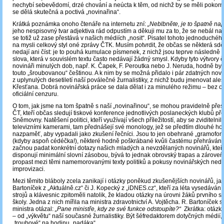
nechybí sebevědomí, drzé chování a neúcta k těm, od nichž by se měli pokorně
se dělá skutečná a poctivá „novinařina“.
Krátká poznámka onoho čtenáře na internetu zní:
„Neblbněte, je to špatně na
jeho nespisovný tvar adjektiva rád odpustím a děkuji mu za to, že se nebál na
se totiž už zase přestává v našich médiích „nosit“. Pisatel tohoto jednoduchéh
na mysli celkový styl oné zprávy ČTK. Musím potvrdit, že občas se některá sd
nedají ani číst: je to pouhá kumulace písmenek, z nichž jsou teprve následně
slova, která v souvislém textu často nedávají žádný smysl. Kdyby tyto výtvory če
novináři minulých dob, např. K. Čapek, F. Peroutka nebo J. Neruda, hodně by 
touto „šroubovanou“ češtinou. A k nim by se možná přidalo i pár zdatných nov
z uplynulých desetiletí naší poválečné žurnalistiky, z nichž budu jmenovat ale
Křesťana. Dobrá novinářská práce se dala dělat i za minulého režimu – bez o
oficiální cenzuru.
O tom, jak jsme na tom špatně s naší „novinařinou“, se mohou pravidelně přesvě
ČT, kteří občas sledují tiskové konference jednotlivých poslaneckých klubů p
Sněmovny. Natěšení politici, kteří využívají všech příležitostí, aby se zviditelnil
televizními kamerami, tam přednášejí své monology, jež se předtím dlouhé hod
nazpaměť, aby vypadali jako zkušení řečníci. Jsou to jen obehrané „gramofo
(kdyby aspoň cédéčka!), některé hodně poškrábané kvůli častému přehrávání
začnou padat konkrétní dotazy našich mladých a nevzdělaných novinářů, kteří
disponují minimální slovní zásobou, bývá to jednak obrovský trapas a zároveň 
propast mezi těmi namemorovanými texty politiků a pokusy novinářských nedo
improvizaci.
Mezi těmito bláboly zcela zanikají i otázky poněkud zkušenějších novinářů, jak
Bartoníček z „Aktuálně.cz“ či J. Kopecký z „iDNES.cz“, kteří za léta vysedávání
strojů a klávesnic zpitoměli natolik, že kladou otázky na úrovni žáků prvního 
školy. Jedna z nich mířila na ministra zdravotnictví A. Vojtěcha. R. Bartoníček
ministra otázal:
„Pane ministře, kdy ze své funkce odstoupíte?“
Zkrátka: otázky
– od „výkvětu“ naší současné žurnalistiky. Být šéfredaktorem dotyčných médií, d
„troubové“ na hodinu „padáka“.