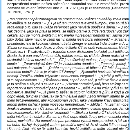
Jak se u nás říká: Na blbou otázku – blbá odpověď! Proto nabízím čtenářům 
bezprostřední reakce našich občanů na skandální pokus o zesměšnění prezid
Zemana ve volební místnosti dne 2. 10. 2020, jak je zaznamenaly „Parlamentní l
10. 2020, 17:41):
„Pan prezident opět zareagoval na prostoduchou otázku novinářky zcela konkr
novinářka je za blbku.“ – „ČT je už jen ubohou televizní žumpou, kde soutěží r
redaktorky o to, kdo se ukáže veřejnosti jako největší ubožák a špína.“ – „Proč m
Tak debilně, jako se ptala ta blbka, se může ptát ve 3. třídě retardovaných žáků
čekala, aby se mohla zviditelnit. Nic jiného jí prezident nemohl říci. Jasná pr
blbý dotaz, který navíc je všem jasný, patřila ještě horší odpověď.“ – „Krásně,
prezidente, jste tu kvokající slepici utřel!!! Zeman je zkrátka třída, bystrý a duc
Slípka se zeptala jako děcko z obecné školy. ČT se opět vyznamenala. Nejdřív 
Písařovna
(= Písařovicová)
v trapném super diskusním [pořadu], pak jelítko Iza
škoda, že ji pan prezident nemůže nahlas poslat do p*dele. Jinou reakci si mlu
novinářská hlava nezaslouží.“ – „ČT je bolševický moloch, Augustovou počín
konče.“ – „Zpravodajská část ČT je v hlubokém úpadku.“ – „Zeman je jediný, kd
umí nakopat do zadku.“ – „Dobře to pan prezident té blbce z ČT řekl. Stupidně
nemohla položit. Ale to je vizitka ČT žumpy.“ – „Zpitomělá havloidní sluníčka n
nemají. Zpraží tu chátru kdykoliv s nenucenou elegancí.“ – „A ještě ji měl přetá
si to zapamatovala.“ – „Přetáhnout holí, aspoň obrazně, ji měli ve škole a dom
je to blběna a zřejmě s titulem Bc.“ – „Všichni normální [lidé] řvou smíchy nad b
reportérky a fajn odpovědí pana prezidenta.“ – „Ještě byl na krávu příliš slušn
dobytek je strašný.“ – „Já jsem to slyšel, tu stupidní otázku té pííí*i, a když jí
odpověděl, tak bylo slyšet, jak se tam nějaké další 3,14či hihňají! Jméno té „r
mělo být zveřejněno, aby koncesionáři věděli, jaké vypatlané krávy musí platit!
jenom dobře píchá; k tomu mozeček nepotřebuje.“ – „Milda
(= M. Zeman)
opět
Jinak je známo, že v ČT žádní skuteční a opravdoví novináři nepracují. Jen čte
eurokomsomolci. No, vlastně i komouši.“ – „Slípka z kurníku ČT si pěkně nabě
měla inteligentní otázku, Zeman by jistě odpověděl. To by ovšem musela přemý
dáma, novinářka. Na pometlo to pan prezident vybalil moc parádně. A jak se ř
na hubu. Každý drzý jak[o] vrabec proletář a myslí si, že si slušní lidé nechají [v
Už Lenin říkal: učit se 3x, milá Izabelko, hezká tvářička je málo, vlastně nic. C