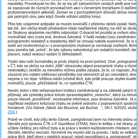
republiky. Provokovali ho tím, že se mu při zahraničních cestách pletli pod nohy
se zapojovali do různých provokačních akcí s červenými trenýrkami či dalšími 
protizemanovských aktivistů. Zeman se z pochopitelných důvodů občas neudrž
pár jadrných slov, jako když člověk odhání obtížný hmyz.
Přes tyto vzájemné antipatie se musím novinářů z přelomu století zastat. Nebyl
tak zlé. Jen občas kladli předsedovi vlády nepříjemné otázky, na něž se zkuš
ze Strakovy akademie nechtělo odpovídat. O dvacet let později je ovšem situa
novinářské obci zcela jiná, doslova žalostná. V řadě redakcí jsou zaměstnáni 
pologramotní redaktoři a redaktorky, kteří se chovají natolik suverénně, že si 
sobě ani nezkontrolují a i s pravopisnými chybami je nechávají zveřejnit. Boh
jsou poměry tak „volné“, že tyto výtvory nekontrolují ani redakční korektoři, kteř
placeni, natož vedoucí vydání či šéfredaktoři.
Tristní stav naší žurnalistiky je proto zřejmý na první pohled. (Své „pologramot
v ČT, kde se občas na dolní „liště“ obrazovky objeví pravopisné chyby a různé 
nedostatky.) Jestliže za minulého režimu platila zásada, že to, co napsalo „Ru
závazné pro ostatní sdělovací prostředky (od okresních až po celostátní), dne
nejsme o nic lépe. Většina médií (včetně těch, kde ještě pracuje zbytek kvalitn
novinářů), pouze „přežvýkává“ to, co vyplodila ČTK.
Nevím, koho v této veřejnoprávní instituci zaměstnávají a na základě jakých krit
přijímají, ale výsledky práce tohoto zpravodajského „molochu“, který za minulé
pouze ideově „prověřené“, nezávadné informace, jsou doslova žalostné. Já s
například nedávno kritizoval chybu ve jméně jednoho z popravených společní
Horákové. (Viz článek „Nikoli Jan Bouchal, ale Buchal…“, SN č. 6/2020, vložen
ZDE
.)
Právě ve chvíli, kdy píšu tento článek, zaregistroval jsem na internetu jednu u
čtenáře pod zprávou ČTK o P. Gazdíkovi (STAN). Není to kritika z mé strany, j
učitele češtiny, pro něhož byla a je práce s textem každodenním chlebem, al
čtenáře, kterého neznám. Nicméně mu musím dát za pravdu. I tady se setkáv
práce těch, kteří dnes v médiích pracují: mladí nevzdělanci a „pologramoti“, 