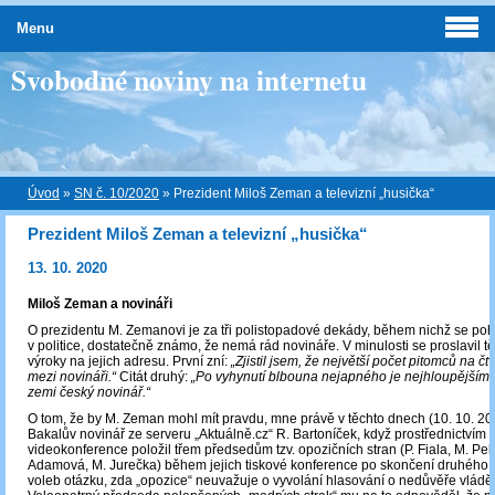
Menu
Svobodné noviny na internetu
Úvod
»
SN č. 10/2020
»
Prezident Miloš Zeman a televizní „husička“
Prezident Miloš Zeman a televizní „husička“
13. 10. 2020
Miloš Zeman a novináři
O prezidentu M. Zemanovi je za tři polistopadové dekády, během nichž se po
v politice, dostatečně známo, že nemá rád novináře. V minulosti se proslavil 
výroky na jejich adresu. První zní:
„Zjistil jsem, že největší počet pitomců na čt
mezi novináři.“
Citát druhý:
„Po vyhynutí blbouna nejapného je nejhloupějším 
zemi český novinář.“
O tom, že by M. Zeman mohl mít pravdu, mne právě v těchto dnech (10. 10. 20
Bakalův novinář ze serveru „Aktuálně.cz“ R. Bartoníček, když prostřednictvím
videokonference položil třem předsedům tzv. opozičních stran (P. Fiala, M. Pe
Adamová, M. Jurečka) během jejich tiskové konference po skončení druhého 
voleb otázku, zda „opozice“ neuvažuje o vyvolání hlasování o nedůvěře vládě 