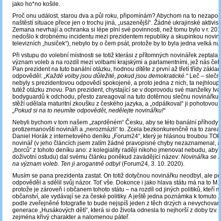
jako ho*no košile.
Proč onu událost, starou dva a půl roku, připomínám? Abychom na to nezapom
naštěstí situace přece jen o trochu jiná, „usazenější“. Žádné ukrajinské aktivis
Zemana nevrhají a ochranka si lépe plní své povinnosti, než tomu bylo v r. 20
nedošlo k drobnému incidentu mezi prezidentem republiky a skupinkou noviná
televizních „husiček“), nebylo by o čem psát, protože by to byla jedna velká nu
Při vstupu do volební místnosti se totiž kterási z přítomných novinářek zeptal
význam voleb a na rozdíl mezi volbami krajskými a parlamentními, jež nás čeka
Pan prezident na tuto banální otázku, hodnou dítěte z první až třetí třídy základ
odpověděl:
„Každé volby jsou důležité, pokud jsou demokratické.“
Leč – slečn
nebyly s prezidentovou odpovědí spokojené, a proto jedna z nich, ta nejhloupěj
tutéž otázku znovu. Pan prezident, chystající se v doprovodu své manželky Iv
bodyguardů k odchodu, přesto zareagoval na tuto dotěrnou slečnu novinářku,
stěží udělala maturitní zkoušku z českého jazyka, a „odpálkoval“ ji pohotovou
„Pokud si na to neumíte odpovědět, nedělejte novinářku!“
Nebyli bychom v tom našem „zaprděném“ Česku, aby se této banální příhody n
protizemanovští novináři a „nerozmázli“ to. Zcela bezkonkurenčně na to zareag
Daniel Horák z internetového deníku „Forum24“, který je hlásnou troubou TOP
novinář (v jeho článcích jsem zatím žádné pravopisné chyby nezaznamenal, al
„borců“ z tohoto deníku ano: z kolegiality raději nikoho jmenovat nebudu, aby 
doživotní ostudu) dal svému článku poněkud zavádějící název:
Novinářka se 
na význam voleb. Ten ji arogantně odbyl
(Forum24, 3. 10. 2020).
Musím se pana prezidenta zastat. On totiž dotyčnou novinářku neodbyl, ale po
odpověděl a sdělil svůj názor. Toť vše. Dokonce i jako hlava státu má na to M
protože je zároveň i občanem tohoto státu – na rozdíl od jiných politiků, kteří maj
občanství, ale vydávají se za české politiky. A ještě jedna poznámka k tomuto „
podle zveřejněné fotografie to bude nejspíš jeden z těch drzých a nevychovan
generace „Husákových dětí“, která si do života odnesla to nejhorší z doby tzv.
zejména křivý charakter a nalomenou páteř.