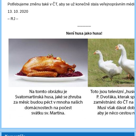
Potřebujeme změnu také v ČT, aby se už konečně stala veřejnoprávním médi
13. 10. 2020
‒ RJ ‒
─────
Není husa jako husa!