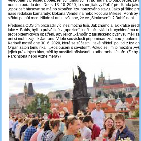
Veleopatrný předseda polepšených „modrých strak“ mu na to odpověděl, že 
není na pořadu dne. Dnes, 13. 10. 2020, to sám „fialový Péťa“ předkládá jako
„opozice“: hlasovat se má po skončení tzv. nouzového stavu. Jako příštího pre
naše redakční kamarády: klokana Vendelína nebo kocoura Mikeše. Mohli by se
střídat po půl roce. Nikdo si ani nevšimne, že ve „Strakovce“ už Babiš není.
Předseda ODS tím prozradil víc, než možná tuší. Jak známo a jak krátce předt
také A. Babiš, byli to právě lidé z „opozice“, kteří tlačili vládu k urychlenému r
protiepidemických opatření, aby jejich „kámoši“ z turistického byznysu měli zas
oni si mohli zajet k Jadranu. V této souvislosti připomínám známou „opulentní 
Karlově mostě dne 30. 6. 2020, které se zúčastnili také někteří politici z tzv. op
Organizátoři tomu říkali: „Rozloučení s covidem“. Pokud se jim to mezitím „vyko
jejich prázdných hlav, měli by navštívit příslušného odborného lékaře. (Že by 
Parkinsona nebo Alzheimera?)