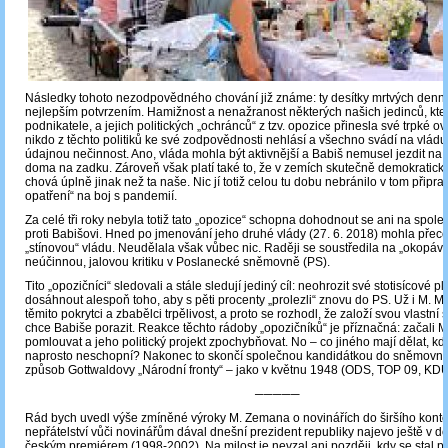
Následky tohoto nezodpovědného chování již známe: ty desítky mrtvých denně
nejlepším potvrzením. Hamižnost a nenažranost některých našich jedinců, kteří
podnikatele, a jejich politických „ochránců“ z tzv. opozice přinesla své trpké 
nikdo z těchto politiků ke své zodpovědnosti nehlásí a všechno svádí na vládu 
údajnou nečinnost. Ano, vláda mohla být aktivnější a Babiš nemusel jezdit na 
doma na zadku. Zároveň však platí také to, že v zemích skutečně demokratick
chová úplně jinak než ta naše. Nic jí totiž celou tu dobu nebránilo v tom připrav
opatření“ na boj s pandemií.
Za celé tři roky nebyla totiž tato „opozice“ schopna dohodnout se ani na spo
proti Babišovi. Hned po jmenování jeho druhé vlády (27. 6. 2018) mohla přece
„stínovou“ vládu. Neudělala však vůbec nic. Raději se soustředila na „okopává
neúčinnou, jalovou kritiku v Poslanecké sněmovně (PS).
Tito „opozičníci“ sledovali a stále sledují jediný cíl: neohrozit své stotisícové pl
dosáhnout alespoň toho, aby s pěti procenty „prolezli“ znovu do PS. Už i M. Mi
těmito pokrytci a zbabělci trpělivost, a proto se rozhodl, že založí svou vlastní s
chce Babiše porazit. Reakce těchto rádoby „opozičníků“ je příznačná: začali 
pomlouvat a jeho politický projekt zpochybňovat. No – co jiného mají dělat, kd
naprosto neschopní? Nakonec to skončí společnou kandidátkou do sněmovní
způsob Gottwaldovy „Národní fronty“ – jako v květnu 1948 (ODS, TOP 09, KD
─────
Rád bych uvedl výše zmíněné výroky M. Zemana o novinářích do širšího kontex
nepřátelství vůči novinářům dával dnešní prezident republiky najevo ještě v d
českým premiérem (1998-2002). Na milost je nevzal ani později, kdy se stal 