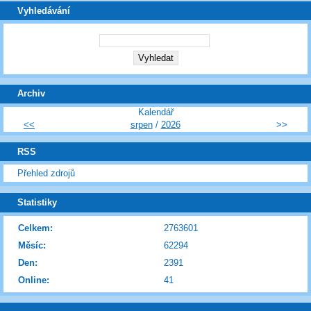
Vyhledávání
Archiv
Kalendář
<<
srpen
/
2026
>>
RSS
Přehled zdrojů
Statistiky
Celkem:
2763601
Měsíc:
62294
Den:
2391
Online:
41