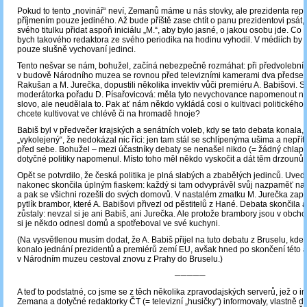
Pokud to tento „novinář“ neví, Zemanů máme u nás stovky, ale prezidenta repub
příjmením pouze jediného. Až bude příště zase chtít o panu prezidentovi psát,
svého titulku přidat aspoň iniciálu „M.“, aby bylo jasné, o jakou osobu jde. Co 
bych takového redaktora ze svého periodika na hodinu vyhodil. V médiích by 
pouze slušně vychovaní jedinci.
Tento nešvar se nám, bohužel, začíná nebezpečně rozmáhat: při předvolební
v budově Národního muzea se rovnou před televizními kamerami dva předsedo
Rakušan a M. Jurečka, dopustili několika invektiv vůči premiéru A. Babišovi. Se
moderátorka pořadu D. Písařovicová: měla tyto nevychovance napomenout ne
slovo, ale neudělala to. Pak ať nám někdo vykládá cosi o kultivaci politického 
chcete kultivovat ve chlévě či na hromadě hnoje?
Babiš byl v předvečer krajských a senátních voleb, kdy se tato debata konala, 
„vykolejený“, že nedokázal nic říci: jen tam stál se schlípenýma ušima a nepří
před sebe. Bohužel ‒ mezi účastníky debaty se nenašel nikdo (= žádný chlap)
dotyčné politiky napomenul. Místo toho měl někdo vyskočit a dát těm drzounům
Opět se potvrdilo, že česká politika je plná slabých a zbabělých jedinců. Uve
nakonec skončila úplným fiaskem: každý si tam odvyprávěl svůj nazpaměť n
a pak se všichni rozešli do svých domovů. V nastalém zmatku M. Jurečka zapo
pytlík brambor, které A. Babišovi přivezl od pěstitelů z Hané. Debata skončila
zůstaly: nevzal si je ani Babiš, ani Jurečka. Ale protože brambory jsou v obcho
si je někdo odnesl domů a spotřeboval ve své kuchyni.
(Na vysvětlenou musím dodat, že A. Babiš přijel na tuto debatu z Bruselu, kde
konalo jednání prezidentů a premiérů zemí EU, avšak hned po skončení této 
v Národním muzeu cestoval znovu z Prahy do Bruselu.)
─────
A teď to podstatné, co jsme se z těch několika zpravodajských serverů, jež o i
Zemana a dotyčné redaktorky ČT (= televizní „husičky“) informovaly, vlastně do