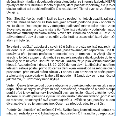
slečna, jinak mladá a docela pohledná blondýnka, se jmenuje
Izabela NIEP
bývalý češtinář si musím u tohoto příjmení, které pochází z polštiny, ale je zko
otázku: odkud asi pocházejí rodiče této redaktorky? Tipnul bych si: ze Sloven
Ukrajiny.
Těch Slováků (celých rodin), kteří se tady v posledních letech usadili, začíná 
až příliš. Dnes se táhnou za Babišem „jako smrad“, podobně jako v období tzv
za Husákem. Dodnes jich tady z dob jeho „bačování“ máme tisíce: nikdo z nic
Slovensko nevrací, protože u nás je
líp
. Také jistý vykutálený podnikatel, napo
mafiánské struktury mečiarovského Slovenska, k nám na počátku 90. let 20. sto
„přivandroval“, aby si o pár let později začal hrát na „spasitele“, který všem „
aby i jim bylo
líp
.
Televizní „husička“ Izabela si u svých šéfů šplhla, protože po jisté pauze, k n
incidentu s M. Zemanem, je opakovaně „nasazována“ jako reportérka. Dne 8.
postávala před jakousi pražskou nemocnicí, aby „informovala“ o vývoji nákazy
všechno to četla z papíru, do něhož se musela neustále dívat, protože do té jej
hlavičky se to nevešlo. Bohužel se znovu ukázalo, že je jako většina blondýn
hloupá. A za odměnu ji dnes, 13. 10. 2020 (jenom aby jí ta „třináctka“ nepřines
televizní šéfové poslali přímo do centra dění – jen kousek od našeho milova
prezidenta: před hlavní bránu zámku v Lánech. Pan prezident se o této provok
z televizního zpravodajství. Izabela již nebude mít šanci, aby se ho na něco p
jak známo, ČT rozhovory neposkytuje.
Vedení České televize buď docela obyčejně provokuje, nebo se jen tak z nev
dopouští velké chyby, když tyto mladé, nezkušené, nevzdělané a navíc hloupé
pouští před televizní kamery. Nevyloučil bych ani to, že některé z těchto nev
stvoření, si spletlo příslušné vysílací studio: místo natáčení tvrdého „porna“ o
do místnosti, odkud vysílá své zpravodajství ČT. Příště se tyto „husičky“ budo
dívat na dveře, co je tam napsáno. Ovšem za předpokladu, že umí číst…
Podobných „husiček“ má ovšem ČT víc. Svého času jsem kritizoval jednu z ne
mladých redaktorek – P. Tuháčkovou. Naposledy ji ČT nasadila do reportáže k 