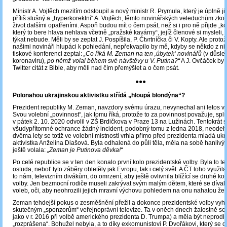
Ministr A. Vojtěch mezitím odstoupil a nový ministr R. Prymula, který je úplně ji
příliš slušný a „hyperkorektní“ A. Vojtěch, těmto novinářských veleduchům zko
život dalšími opatřeními. Aspoň budou mít o čem psát, než si i pro ně přijde „ko
který to bere hlava nehlava včetně „pražské kavárny“, jejíž členové si mysleli, ž
týkat nebude. Měli by se zeptat J. Pospíšila, P. Čtvrtníčka či V. Kopty. Ale proto
našimi novináři hlupáci k pohledání, nepřekvapilo by mě, kdyby se někdo z nic
tiskové konferenci zeptal:
„Co říká M. Zeman na ten ‚úbytek‘ novinářů
(v důsle
koronaviru),
po němž volal během své návštěvy u V. Putina?“
A J. Ovčáček by j
Twitter citát z Bible, aby měli nad čím přemýšlet a o čem psát.
●●●
Polonahou ukrajinskou aktivistku střídá „hloupá blondýna“?
Prezident republiky M. Zeman, navzdory svému úrazu, nevynechal ani letos v
Svou volební „povinnost“, jak tomu říká, protože to za povinnost považuje, splni
v pátek 2. 10. 2020 odvolil v ZŠ Brdičkova v Praze 13 na Lužinách. Tentokrát s
všudypřítomné ochrance žádný incident, podobný tomu z ledna 2018, neodehr
dvěma lety se totiž ve volební místnosti vrhla přímo před prezidenta mladá ukr
aktivistka Anželina Diašová. Byla odhalená do půli těla, měla na sobě hanlivý 
ještě volala:
„Zeman je Putinova děvka!“
Po celé republice se v ten den konalo první kolo prezidentské volby. Byla to te
ostuda, neboť tyto záběry obletěly jak Evropu, tak i celý svět. A ČT toho využila
to nám, televizním divákům, do omrzení, aby ještě ovlivnila blížící se druhé ko
volby. Jen bezmocní rodiče museli zakrývat svým malým dětem, které se díval
voleb, oči, aby neohrozili jejich mravní výchovu pohledem na onu nahatou žen
Zeman tehdejší pokus o zesměšnění přežil a dokonce prezidentské volby vyhr
skutečným „sponzorům“ veřejnoprávní televize. Ta v oněch dnech žalostně se
jako v r. 2016 při volbě amerického prezidenta D. Trumpa) a měla být neprodl
„rozprášena“. Bohužel nebyla, a to díky exkomunistovi P. Dvořákovi, který se d