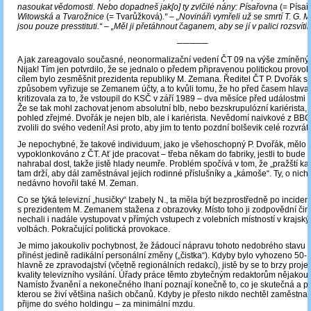
nasoukat vědomosti. Nebo dopadneš jak[o] ty zvlčilé nány: Písařovna
(= Písař
Witowská a Tvarožnice
(= Tvarůžková)
.“ – „Novináři vymřeli už se smrtí T. G.
jsou pouze presstituti.“ – „Měl ji přetáhnout čaganem, aby se jí v palici rozsvítil
─────
A jak zareagovalo současné, neonormalizační vedení ČT 09 na výše zmíněný 
Nijak! Tím jen potvrdilo, že se jednalo o předem připravenou politickou provoka
cílem bylo zesměšnit prezidenta republiky M. Zemana. Ředitel ČT P. Dvořák s
způsobem vyřizuje se Zemanem účty, a to kvůli tomu, že ho před časem hlava 
kritizovala za to, že vstoupil do KSČ v září 1989 – dva měsíce před událostmi 
Že se tak mohl zachovat jenom absolutní blb, nebo bezskrupulózní kariérista, j
pohled zřejmé. Dvořák je nejen blb, ale i kariérista. Nevědomí naivkové z BB
zvolili do svého vedení! Asi proto, aby jim to tento pozdní bolševik celé rozvrátil
Je nepochybné, že takové individuum, jako je všehoschopný P. Dvořák, mělo b
vypoklonkováno z ČT. Ať jde pracovat – třeba někam do fabriky, jestli to bude 
nahrabal dost, takže jistě hlady neumře. Problém spočívá v tom, že „pražští kav
tam drží, aby dál zaměstnával jejich rodinné příslušníky a „kámoše“. Ty, o nich
nedávno hovořil také M. Zeman.
Co se týká televizní „husičky“ Izabely N., ta měla být bezprostředně po inciden
s prezidentem M. Zemanem stažena z obrazovky. Místo toho ji zodpovědní čini
nechali i nadále vystupovat v přímých vstupech z volebních místností v krajsk
volbách. Pokračující politická provokace.
Je mimo jakoukoliv pochybnost, že žádoucí nápravu tohoto nedobrého stavu
přinést jedině radikální personální změny („čistka“). Kdyby bylo vyhozeno 50-
hlavně ze zpravodajství (včetně regionálních redakcí), jistě by se to brzy proje
kvality televizního vysílání. Úřady práce těmto zbytečným redaktorům nějakou 
Namísto žvanění a nekonečného lhaní poznají konečně to, co je skutečná a po
kterou se živí většina našich občanů. Kdyby je přesto nikdo nechtěl zaměstnat, 
přijme do svého holdingu – za minimální mzdu.