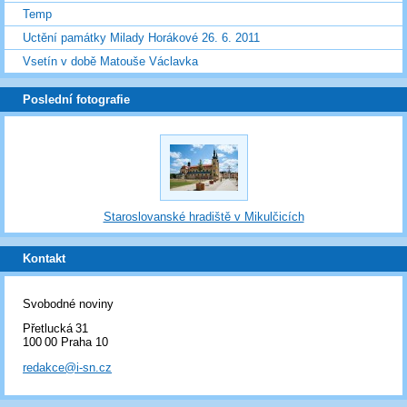
Temp
Uctění památky Milady Horákové 26. 6. 2011
Vsetín v době Matouše Václavka
Poslední fotografie
Staroslovanské hradiště v Mikulčicích
Kontakt
Svobodné noviny
Přetlucká 31
100 00 Praha 10
redakce@i-sn.cz