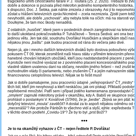
tragického úmrtí číhošťského faráře P. J. Toufara (25. 2. 2020). Třebaže to zvl
dobře a dokonce si pozvala před mikrofon jediného kompetentního historika, k
k dispozici, Doc. J. Šebka, pak náhle zmizela z obrazovky. Asi jí to nepomohlo
zůstat u hlášení televizních zpráv.Nicméně – zcela nezmizela. Zjistil jsem totiž,
nevyhodili, ale dobře „uschovali“, aby nebyla tolik na očích: má na starosti vysíl
Doufejme, že tam moc škody nenadělá.
Z ostatních „husiček“, které jsem v posledních dnech zaregistroval na televizní
to další ukoktaná pokračovatelka P. Tuháčkové – Tereza Šedivá: ani ona bez 
jedinou větu. Jen tak dál, soudruhu Dvořáku! Husičkám a slepičkám stačí nasy
nějakou jinou „baštu“: pak budou pracovat od rána do večera jako divé.
Nejen já, ale i mnoho dalších televizních diváků bylo doslova pobouřeno vý
pokusem ČT 09, kterak zesměšnit naši hlavu státu v přímém televizním přenos
hanebné chování lidských ubožáků, kteří jsou nadstandardně placeni z peněz
A protože není možné vyvázat se z povinného placení koncesionářského poplat
vlastně státem uvalenou daní na občany, nevidím jiného řešení – než zrušit tel
rozhodnutím vlády či parlamentu, nebo zrušením ČT a jejím nahrazením stát
financovanou celoplošnou televizí. Nějak se to řešit musí!
Jak si dobře pamatujeme, jsou pracovníci údajné „veřejnoprávní“ ČT „mistry“
těch lidí, kteří jim nevyhovují a kteří neskáčou, jak oni pískají. Příkladů podob
nepřeberné množství. Patří sem i případ jistého kameramana zpravodajství ČT,
„omylem“ zapnuté mikrofony právě v okamžiku, kdy A. Babiš ve skupince svých
prohlásil o poslankyni V. Kovářové (STAN), že je „bestie“. Zbývá se jen ptát: k
dotyčný televizní „moula“ zavděčit? A dostal za to aspoň nějakou odměnu od 
„mecenášů“? Ale protože Pánbůh to všechno vidí a slyší, ejhle: expředseda 
v těchto dnech podlehl „Covidu-19“? Že by to byl „prst Boží“?
●●●
Je to na okamžitý vyhazov z ČT – nejen ředitele P. Dvořáka!