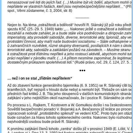
nenasazoval své lidi do jejích řad. (…) Musíme být víc bdělí, abychom mohli o
nepřátele ve vlastních řadách, kteří jsou nejnebezpečnějšími nepřáteli…“
(Pří
spol., Věrni zůstaneme, č. 3, 2004, str. 8)
─────
Nejen to. Na téma „ostražitosti a bdělosti“ hovořil R. Slánský již půl roku předtí
sjezdu KSČ (25.-29. 5. 1949) takto:
„… Nakonec ještě o ostražitosti a bdělosti. 
nezahálí a nebude zahálet, je a bude stále více podněcován a dirigován zahr
imperialisty, aby prováděl sabotáže, diverse, teroristické akty, špionáž, aby v
protistátní činnost, aby mařil naše budování socialismu. – Stále odhalujeme v
ů zahraničních rozvědek, různé skupiny diversantů, posílajících k nám s úkol
teroristické akty, sabotáže a zakládání požárů na závodech. – Musíme stranu 
k ostražitosti proti třídnímu nepříteli a jeho rostoucí aktivitě, abychom mohli t
práci nepřátel v zárodku mařit. (…) A přitom nesmíme zapomínat, že legitimac
dostatečným průkazem spolehlivosti lidí.“
(Rudé právo, roč. 29, č. 124, 27. 5. 19
●●●
… než i on se stal „třídním nepřítelem“
Až do zbavení funkce generálního tajemníka (6. 9. 1951) se R. Slánský cítil bý
kramflecích, byť nejspíš v hloubi duše nebyl a nemohl být. Třebaže on sám se 
předních řad kritiků J. B. Tita jeho stoupenců v dalších komunistických stranác
zatýkání v jeho nejbližším okolí naznačovalo, že i pozice R. Slánského je ohr
Po procesu s L. Rajkem, T. Kostovem a W. Gomułkou došlo i na českoslovens
Sovětští bezpečnostní poradci V. Bojarskij a A. Besčasnov již krátce po proce
vypracovali scénář „protistátního spiknutí“ ve vedení KSČ. Proto bylo jen otáz
bude označen za hlavu tohoto spikleneckého centra. Nakonec bylo rozhodnut
nejvhodnější osobou bude právě R. Slánský.
K prvnímu zatýkání členů tohoto „centra“ došlo již v prosinci 1949 (E. Löbl, V. 