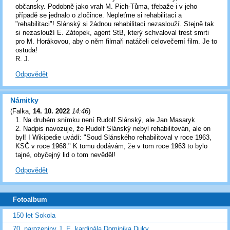
občansky. Podobně jako vrah M. Pich-Tůma, třebaže i v jeho
případě se jednalo o zločince. Nepleťme si rehabilitaci a
"rehabilitaci"! Slánský si žádnou rehabilitaci nezaslouží. Stejně tak
si nezaslouží E. Zátopek, agent StB, který schvaloval trest smrti
pro M. Horákovou, aby o něm filmaři natáčeli celovečerní film. Je to
ostuda!
R. J.
Odpovědět
Námitky
(
Falka
,
14. 10. 2022
14:46
)
1. Na druhém snímku není Rudolf Slánský, ale Jan Masaryk
2. Nadpis navozuje, že Rudolf Slánský nebyl rehabilitován, ale on
byl! I Wikipedie uvádí: "Soud Slánského rehabilitoval v roce 1963,
KSČ v roce 1968." K tomu dodávám, že v tom roce 1963 to bylo
tajné, obyčejný lid o tom nevěděl!
Odpovědět
Fotoalbum
150 let Sokola
70. narozeniny J. E. kardinála Dominika Duky