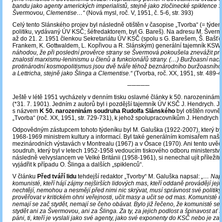
bandu jako agenty amerických imperialistů, stejně jako zločinecké spiklence Š
Švermovou, Clementise…“
(Nová mysl, roč. V, 1951, č. 5-6, str. 393)
Celý tento Slánského projev byl následně otištěn v časopise „Tvorba“ (= týdení
politiku, vydávaný ÚV KSČ; šéfredaktorem, byl G. Bareš). Na adresu M. Šverm
až do 21. 2. 1951 členkou Sekretariátu ÚV KSČ (spolu s G. Barešem, Š. Bašť
Frankem, K. Gottwaldem, L. Kopřivou a R. Slánským) generální tajemník KSW
náhodou, že při poslední prověrce strany se Švermová pokoušela znevážit pr
znalostí marxismu-leninismu u členů a funkcionářů strany. (…) Buržoasní nac
protinárodní kosmopolitismus jsou dvě tváře téhož beznárodního buržoasního
a Lettricha, stejně jako Šlinga a Clementise.“
(Tvorba, roč. XX, 1951, str. 489-
─────
Ještě v létě 1951 vycházely v denním tisku oslavné články k 50. narozeninám
(*31. 7. 1901). Jedním z autorů byl i pozdější tajemník ÚV KSČ J. Hendrych. 
s názvem
K 50. narozeninám soudruha Rudolfa Slánského
byl otištěn rovně
„Tvorba“ (roč. XX, 1951, str. 729-731), k jehož spolupracovníkům J. Hendrych pa
Odpovědným zástupcem tohoto týdeníku byl M. Galuška (1922-2007), který byl
1968-1969 ministrem kultury a informací. Byl také generálním komisařem naší 
mezinárodních výstavách v Montrealu (1967) a v Ósace (1970). Ani tento uvě
soudruh, který byl v letech 1952-1958 vedoucím tiskového odboru ministerstva
následně velvyslancem ve Velké Británii (1958-1961), si nenechal ujít příležit
vyjádřit k případu O. Šlinga a dalších „spiklenců“.
V článku
Před tváří lidu
tehdejší redaktor „Tvorby“ M. Galuška napsal:
„… Napr
komunisté, kteří hájí zájmy nejširších lidových mas, kteří oddaně provádějí jejic
nechtějí, nemohou a nesmějí před nimi nic skrývat, musí správnost své politik
prověřovat v kritickém ohni veřejnosti, učit masy a učit se od mas. Komunisté ne
nemají se zač stydět, nemají se čeho obávat. Bylo již řečeno, že komunisté se
stydět ani za Švermovou, ani za Šlinga. Za ty, za jejich podlost a špinavost ať se
páni, ti, kteří je vyslali jako své agenty, jako své exponenty do KSČ nebo je za