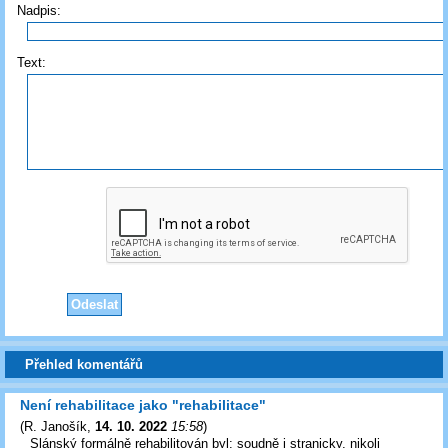
Nadpis:
Text:
Přehled komentářů
Není rehabilitace jako "rehabilitace"
(
R. Janošík
,
14. 10. 2022
15:58
)
Slánský formálně rehabilitován byl: soudně i stranicky, nikoli