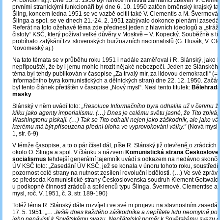
A. London aj.). Dne 13. 3. 1950 byl funkce ministra zahraničí zbaven V. Cleme
prvními stranickými funkcionáři byl dne 6. 10. 1950 zatčen brněnský krajský t
Šling, koncem ledna 1951 se ve vazbě ocitli také V. Clementis a M. Švermová
Šlinga a spol. se ve dnech 21.-24. 2. 1951 zabývalo dokonce plenární zased
Referát na toto ožehavé téma zde přednesl jeden z hlavních ideologů a „stráž
čistoty“ KSČ, který požíval velké důvěry v Moskvě – V. Kopecký. Souběžně s t
probíhalo zatýkání tzv. slovenských buržoazních nacionalistů (G. Husák, V. Cl
Novomeský aj.)
Na tato témata se v průběhu roku 1951 i nadále zaměřoval i R. Slánský, jako b
nepřipouštěl, že by i jemu mohlo hrozit nějaké nebezpečí. Jeden ze Slánského
téma byl tehdy publikován v časopise „Za trvalý mír, za lidovou demokracii“ (= 
Informačního byra komunistických a dělnických stran) dne 22. 12. 1950. Začá
byl tento článek přetištěn v časopise „Nový mysl“. Nesl tento titulek:
Bělehradšt
masky
.
Slánský v něm uvádí toto:
„Resoluce Informačního byra odhalila už v červnu 1
kliku jako agenty imperialismu. (…) Dnes je celému světu jasné, že Tito zpívá,
Washingtonu pískají. (…) Tak se Tito odhalil nejen jako záškodník, ale jako vá
kterému má být přisouzena přední úloha ve vyprovokování války.“
(Nová mysl, 
1, str. 6-9)
V témže časopise, a to o pár čísel dál, píše R. Slánský již otevřeně o zrádcích 
okolo O. Šlinga a spol. V článku s názvem
Komunistická strana Českosloven
socialismus
tehdejší generální tajemník uvádí s odkazem na nedávno skonč
ÚV KSČ toto: „Zasedání ÚV KSČ, jež se konala v únoru tohoto roku, soustředil
pozornost celé strany na nutnost zesílení revoluční bdělosti. (…) Ve své zprá
se předseda Komunistické strany Československa soudruh Klement Gottwald z
u podkopné činnosti zrádců a spiklenců typu Šlinga, Švermové, Clementise a 
mysl, roč. V, 1951, č. 3, str. 189-190)
Totéž téma R. Slánský dále rozvíjel i ve své m projevu na slavnostním zased
17. 5. 1951:
„… Ještě dnes každého záškodníka a nepřítele lidu neomylně p
jeho nenávisti k Sovětskému svazu. Nepřátelský poměr k Sovětskému svazu od