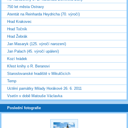
750 let města Ostravy
Atentát na Reinharda Heydricha (70. výročí)
Hrad Krakovec
Hrad Točník
Hrad Žebrák
Jan Masaryk (125. výročí narození)
Jan Palach (45. výročí upálení)
Kozí hrádek
Křest knihy o R. Beranovi
Staroslovanské hradiště v Mikulčicích
Temp
Uctění památky Milady Horákové 26. 6. 2011
Vsetín v době Matouše Václavka
Poslední fotografie