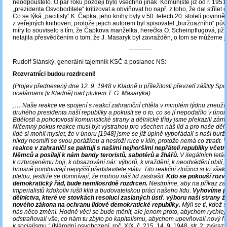
neodpouštělo. O pár roků později bylo všechno jinak. Komunisté již od r. 1951
„prezidenta Osvoboditele“ kritizovat a obviňovat ho např. z toho, že dal střílet d
Co se týká „pacifisty“ K. Čapka, jeho knihy byly v 50. letech 20. století povinn
z veřejných knihoven, protože jejich autorem byl spisovatel „buržoazního“ pů
míry to souviselo s tím, že Čapkova manželka, herečka O. Scheinpflugová, již v
netajila přesvědčením o tom, že J. Masaryk byl zavražděn, o tom se můžeme j
─────
Rudolf Slánský, generální tajemník KSČ a poslanec NS:
Rozvratníci budou rozdrceni!
(Projev přednesený dne 12. 9. 1948 v Kladně u příležitosti převzetí záštity Sp
ocelárnami [v Kladně] nad plukem T. G. Masaryka)
„… Naše reakce ve spojení s reakcí zahraniční chtěla v minulém týdnu zneuží
druhého presidenta naší republiky a pokusit se o to, co se jí nepodařilo v únor
Bdělostí a pohotovostí komunistické strany a dělnické třídy jsme překazili zám
Ničemný pokus reakce musí být výstrahou pro všechen náš lid a pro naše děln
lidé si mohli myslet, že v únoru [1948] jsme se již úplně vypořádali s naší buržo
nikdy nesmíří se svou porážkou a nesloží ruce v klín, protože nemá co ztratit.
reakce v zahraničí se paktují s našimi nejhoršími nepřáteli republiky vče
Němců a posílají k nám bandy teroristů, sabotérů a žhářů.
V ilegálních letác
k ozbrojenému boji, k obsazování nár. výborů, k vraždění, k neodvádění obilí, 
hnusně pomlouvají nejvyšší představitele státu. Tito reakční zločinci si to vša
pletou, jestliže se domnívají, že mohou náš lid zastrašit.
Kdo se pokouší rozvr
demokratický řád, bude nemilosrdně rozdrcen.
Nestrpíme, aby na příkaz za
imperialistů kdokoliv rušil klid a budovatelskou práci našeho lidu.
Vyhovíme p
dělnictva, které ve stovkách resolucí zaslaných ústř. výboru naší strany ž
nového zákona na ochranu lidově demokratické republiky.
Mýlí se ti, kdož s
nás něco změní. Hodně věcí se bude měnit, ale jenom proto, abychom rychlej
odstraňovali vše, co nám tu zbylo po kapitalismu, abychom upevňovali nový řá
k socialismu.“
(Národní osvobození, roč. XIX, č. 215, 14. 9. 1948, str. 2; zvýraz