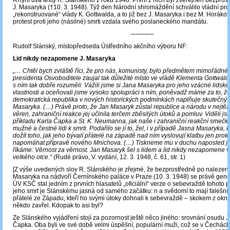
A nyní dva texty R. Slánského z roku 1948. První z nich byl zveřejněn bezpros
J. Masaryka (†10. 3. 1948).
Týž den Národní shromáždění schválilo vládní pro
„rekonstruované“ vlády K. Gottwalda, a to již bez J. Masaryka i bez M. Horákov
protest proti jeho (násilné) smrti vzdala svého poslaneckého mandátu.
─────
Rudolf Slánský, místopředseda Ústředního akčního výboru NF:
Lid nikdy nezapomene J. Masaryka
„… Chtěl bych zvláště říci, že pro nás, komunisty, bylo předmětem mimořádné 
presidenta Osvoboditele zaujal tak důležité místo ve vládě Klementa Gottwald
s ním tak dobře rozuměli. Vážili jsme si Jana Masaryka pro jeho vzácné lidské
vlastnosti a oceňovali jsme vysoko spolupráci s ním, poněvadž máme za to, ž
demokratická republika v nových historických podmínkách naplňuje skutečný 
Masaryka. (…) Právě proto, že Jan Masaryk zůstal republice a národu v nejtě
věren, zahraniční reakce jej učinila terčem zběsilých útoků a pomluv. Viděli js
příkladu Karla Čapka a St. K. Neumanna, jak naše i zahraniční reakční smečk
mužné a čestné lidi k smrti. Podařilo se jí to, žel, i v případě Jasna Masaryka, 
dožít toho, jak jeho bývalí přátelé na západě nad ním vyslovují klatbu jen proto
napomáhat přípravě nového Mnichova. (…) Tiskneme mu v duchu naposled je
říkáme: Věrnost za věrnost. Jan Masaryk šel s lidem a lid nikdy nezapomene 
velkého otce.“
(Rudé právo, V. vydání, 12. 3. 1948, č. 61, str. 1)
[Z výše uvedených slov R. Slánského je zřejmé, že bezprostředně po nalezení 
Masaryka na nádvoří Černínského paláce v Praze (10. 3. 1948) se právě gene
ÚV KSČ stal jedním z prvních hlasatelů „oficiální“ verze o sebevraždě tohoto po
jeho smrt je Slánskému jasná od samého začátku: n a svědomí to mají falešní
přátelé ze Západu, kteří ho svými útoky dohnali k sebevraždě – skokem z okna
někdo zavřel. Kdopak to asi byl?
Ze Slánského vyjádření stojí za pozornost ještě něco jiného: srovnání osudu J
Čapka. Oba byli ve své době velmi úspěšní, populární muži, což se v Čechách