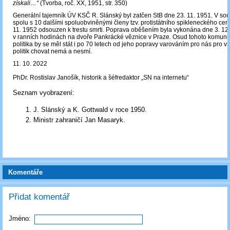
získali…“
(Tvorba, roč. XX, 1951, str. 350)
Generální tajemník ÚV KSČ R. Slánský byl zatčen StB dne 23. 11. 1951. V sou
spolu s 10 dalšími spoluobviněnými členy tzv. protistátního spikleneckého cent
11. 1952 odsouzen k trestu smrti. Poprava oběšením byla vykonána dne 3. 12
v ranních hodinách na dvoře Pankrácké věznice v Praze. Osud tohoto komuni
politika by se měl stát i po 70 letech od jeho popravy varováním pro nás pro v
politik chovat nemá a nesmí.
11. 10. 2022
PhDr. Rostislav Janošík, historik a šéfredaktor „SN na internetu“
Seznam vyobrazení:
J. Slánský a K. Gottwald v roce 1950.
Ministr zahraničí Jan Masaryk.
Komentáře
Přidat komentář
Jméno: