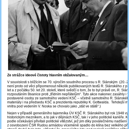
Ze strážce ideové čistoty hlavním obžalovaným…
V souvislosti s blížícím se 70. výročím soudního procesu s R. Slánským (20.-2
není proto od věci připomenout několik publikovaných textů R. Slánského z př
let a z počátku 50. let 20. století, které svědčí o tom, že to byl právě on, R. Slán
rozpoutáním štvanice proti „třídním nepřátelům“. Tyto akce nakonec zasáhly i 
postavené osoby ze samotného vedení KSČ – včetně samotného R. Slánského.
materiály i na předsedu KSČ a prezidenta republiky K. Gottwalda. Tehdejší mi
vnitra pod vedením V. Noska se chovalo jako „stát ve státě“.)
Nejen v případě generálního tajemníka ÚV KSČ R. Slánského byl rok 1948 
historickým mezníkem, a to jak v dějinách KSČ, tak i v jeho politické kariéře. 
podle očekávání přivítali politické vítězství, jež jim díky poválečnému nadšení
z osvobození ČSR Rudou armádou víceméně spadlo do klína bez velkého přič