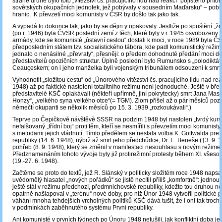
straně druhé bylo toto „vítězství čs. pracujícího lidu nad reakcí“ pojištěno příto
sovětských okupačních jednotek, jež pobývaly v sousedním Maďarsku“ – pobl
hranic. K převzetí moci komunisty v ČSR by došlo tak jako tak.
A vypadá to dokonce tak, jako by se dějin y opakovaly. Jestliže po spuštění „
(po r. 1946) byla ČVSR poslední zemí z těch, které byly v r. 1945 osvobozeny
armády, kde se komunisté „ústavní cestou“ dostali k moci, v roce 1989 byla 
předposledním státem tzv. socialistického tábora, kde padl komunistický reži
jednalo o nenásilné „převraty“, přesněji: o předem dohodnuté předání moci d
představitelů opozičních struktur. Úplně poslední bylo Rumunsko s „polodiktá
Ceauçeskem; on i jeho manželka byli vojenským tribunálem odsouzeni k smrti
Vyhodnotit „složitou cestu“ od „Únorového vítězství čs. pracujícího lidu nad reak
1948) až po faktické nastolení totalitního režimu není jednoduché. Ještě v bře
představitelé KSČ oplakávali (někteří upřímně, jiní pokrytecky) smrt Jana Mas
Honzy“, „velkého syna velkého otce“(= TGM). Zlom přišel až o pár měsíců poz
němečtí okupanti se několik měsíců po 15. 3. 1939 „rozkoukávali“.)
Teprve po Čepičkově návštěvě SSSR na podzim 1948 byl nastolen „tvrdý kurs“
nefalšovaný „třídní boj“ proti těm, kteří se nesmířili s převzetím moci komunisty
s metodami jejich vládnutí. Tímto předělem se nestala volba K. Gottwalda pre
republiky (14. 6. 1948), nýbrž až smrt jeho předchůdce, Dr. E. Beneše (†3. 9. 
pohřeb (8. 9. 1948), který se změnil v manifestaci nesouhlasu s novým režime
Předznamenáním tohoto vývoje byly již protirežimní protesty během XI. všeso
(19.-27. 6. 1948).
Začtěme se proto do textů, jež R. Slánský v politicky složitém roce 1948 napsa
uvědomělý hlasatel „nových pořádků“ se jistě necítil příliš „komfortně“: jednou
ještě stál v režimu předchozí, předmnichovské republiky, kdežto tou druhou n
opatrně našlapoval v „terénu“ nové doby, pro niž Únor 1948 vytvořil politické 
váhání mnoha tehdejších vrcholných politiků KSČ dává tušit, že i oni tak troch
v podmínkách zaběhnutého systému První republiky.
A
ni komunisté v prvních týdnech po Únoru 1948 netušili, jak konfliktní doba je