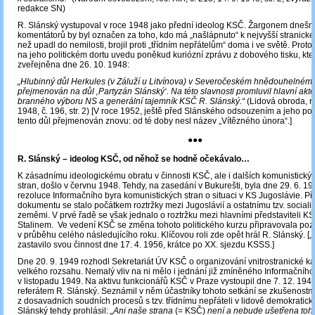
redakce SN)
R. Slánský vystupoval v roce 1948 jako přední ideolog KSČ. Žargonem dnešní
komentátorů by byl označen za toho, kdo má „našlápnuto“ k nejvyšší stranické 
než upadl do nemilosti, brojil proti „třídním nepřátelům“ doma i ve světě. Proto 
na jeho politickém dortu uvedu poněkud kuriózní zprávu z dobového tisku, kte
zveřejněna dne 26. 10. 1948:
„Hlubinný důl Herkules (v Záluží u Litvínova) v Severočeském hnědouhelném r
přejmenován na důl ‚Partyzán Slánský‘. Na této slavnosti promluvil hlavní akt
branného výboru NS a generální tajemník KSČ R. Slánský.“
(Lidová obroda, ro
1948, č. 196, str. 2) [V roce 1952, ještě před Slánského odsouzením a jeho po
tento důl přejmenován znovu: od té doby nesl název „Vítězného února“.]
●●●
R. Slánský – ideolog KSČ, od něhož se hodně očekávalo…
K zásadnímu ideologickému obratu v činnosti KSČ, ale i dalších komunistický
stran, došlo v červnu 1948. Tehdy, na zasedání v Bukurešti, byla dne 29. 6. 194
rezoluce Informačního byra komunistických stran o situaci v KS Jugoslávie. Přij
dokumentu se stalo počátkem roztržky mezi Jugoslávií a ostatnímu tzv. sociali
zeměmi. V prvé řadě se však jednalo o roztržku mezi hlavními představiteli KS
Stalinem. Ve vedení KSČ se změna tohoto politického kurzu připravovala poz
v průběhu celého následujícího roku. Klíčovou roli zde opět hrál R. Slánský. [„
zastavilo svou činnost dne 17. 4. 1956, krátce po XX. sjezdu KSSS.]
Dne 20. 9. 1949 rozhodl Sekretariát ÚV KSČ o organizování vnitrostranické 
velkého rozsahu. Nemalý vliv na ni mělo i jednání již zmíněného Informačního
v listopadu 1949. Na aktivu funkcionářů KSČ v Praze vystoupil dne 7. 12. 194
referátem R. Slánský. Seznámil v něm účastníky tohoto setkání se zkušenostm
z dosavadních soudních procesů s tzv. třídnímu nepřáteli v lidově demokratic
Slánský tehdy prohlásil:
„Ani naše strana
(= KSČ)
není a nebude ušetřena toho