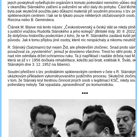
jejich poskytnutí vyšetřujícím orgánům k tomuto potrestání nemohlo vůbec dojí
v okamžiku Slánského zatčení a uvěznění se věci daly do pohybu. Část těch
byla pak skutečně použita jako důkazní materiál při soudním procesu s tzv. pro
spikleneckým centrem. I tak se to týkalo pouze některých obžalovaných osob, 
Reicina nebo B. Gemindera.
Článek M. Blaive má tento název: „Československý a český stát se nikdy plně
s justiční vraždou Rudolfa Slánského a jeho kolegů“
(Britské listy, 30. 9. 2022)
že dotyčnou historičku podezírám z toho, že se R. Slánského zastává kvůli j
původu. Jak k tomu přijdou jiné osoby, které nic nespáchaly a nikomu neublíži
R. Slánský (Salzmann) byl nejen Žid, ale především zločinec. Snad proto sám
považoval za „vyvoleného“, jemuž je dovoleno všechno. Trest ho stihl proto, ž
nad ním odmítala držet ochrannou ruku. Ta ji například i nadále držela nad M
která se již v r. 1956 dočkala rehabilitace, kdežto její bratr, estébák K. Šváb, sk
Slánským dne 3. 12. 1952 na šibenici.
Soudní přelíčení s tzv. protistátním spikleneckým centrem v čele s R. Slánským
ukázkovým příkladem vykonstruovaného justičního procesu. Skutečné zločiny, 
v tom, že Slánský kryl trestnou činnost jiných osob s legitimací KSČ, nikdy so
potrestány nebyly. Tak vypadala „spravedlnost“ po komunisticku.
●●●