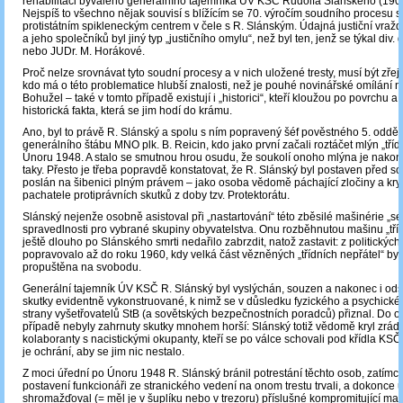
rehabilitaci bývalého generálního tajemníka ÚV KSČ Rudolfa Slánského (190
Nejspíš to všechno nějak souvisí s blížícím se 70. výročím soudního procesu s 
protistátním spikleneckým centrem v čele s R. Slánským. Údajná justiční vraž
a jeho společníků byl jiný typ „justičního omylu“, než byl ten, jenž se týkal div. 
nebo JUDr. M. Horákové.
Proč nelze srovnávat tyto soudní procesy a v nich uložené tresty, musí být zř
kdo má o této problematice hlubší znalosti, než je pouhé novinářské omílání ně
Bohužel – také v tomto případě existují i „historici“, kteří kloužou po povrchu a v
historická fakta, která se jim hodí do krámu.
Ano, byl to právě R. Slánský a spolu s ním popravený šéf pověstného 5. odděl
generálního štábu MNO plk. B. Reicin, kdo jako první začali roztáčet mlýn „třídn
Únoru 1948. A stalo se smutnou hrou osudu, že soukolí onoho mlýna je nako
taky. Přesto je třeba popravdě konstatovat, že R. Slánský byl postaven před 
poslán na šibenici plným právem – jako osoba vědomě páchající zločiny a kryjí
pachatele protiprávních skutků z doby tzv. Protektorátu.
Slánský nejenže osobně asistoval při „nastartování“ této zběsilé mašinérie „sel
spravedlnosti pro vybrané skupiny obyvatelstva. Onu rozběhnutou mašinu „třídn
ještě dlouho po Slánského smrti nedařilo zabrzdit, natož zastavit: z politickýc
popravovalo až do roku 1960, kdy velká část vězněných „třídních nepřátel“ b
propuštěna na svobodu.
Generální tajemník ÚV KSČ R. Slánský byl vyslýchán, souzen a nakonec i od
skutky evidentně vykonstruované, k nimž se v důsledku fyzického a psychické
strany vyšetřovatelů StB (a sovětských bezpečnostních poradců) přiznal. Do o
případě nebyly zahrnuty skutky mnohem horší: Slánský totiž vědomě kryl zrád
kolaboranty s nacistickými okupanty, kteří se po válce schovali pod křídla KSČ 
je ochrání, aby se jim nic nestalo.
Z moci úřední po Únoru 1948 R. Slánský bránil potrestání těchto osob, zatímco
postavení funkcionáři ze stranického vedení na onom trestu trvali, a dokonce 
shromažďoval (= měl je v šuplíku nebo v trezoru) příslušné kompromitující mate