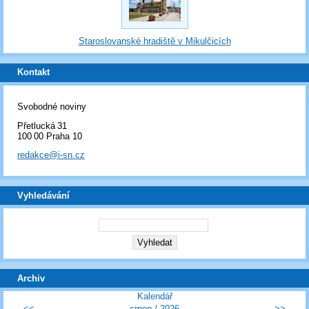
Staroslovanské hradiště v Mikulčicích
Kontakt
Svobodné noviny
Přetlucká 31
100 00 Praha 10
redakce@i-sn.cz
Vyhledávání
Archiv
Kalendář
<<
srpen
/
2026
>>