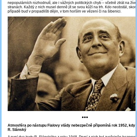
nepopulárních rozhodnutí, ale i vážných politických chyb ‒ včetně ztrát na ži
stranách. Každý z nich musel denně jít se svou kůží na trh. Kdo neobstál, skon
případě buď v propadlišti dějin, v tom horším ve vězení či na šibenici.
●●●
A
tmosféra po nástupu Fialovy vlády nebezpečně připomín
á rok 1952, kdy
R. Slánský