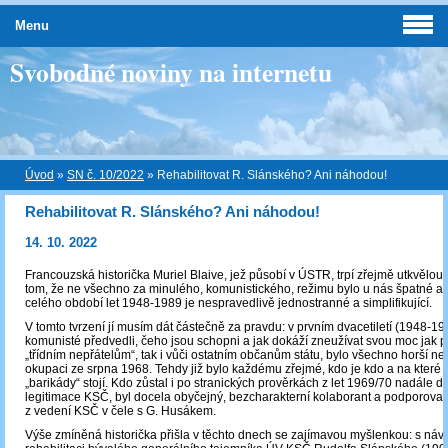
Menu
Svobodné noviny na internetu
Úvod
»
SN č. 10/2022
»
Rehabilitovat R. Slánského? Ani náhodou!
Rehabilitovat R. Slánského? Ani náhodou!
14. 10. 2022
Francouzská historička Muriel Blaive, jež působí v ÚSTR, trpí zřejmě utkvělou
tom, že ne všechno za minulého, komunistického, režimu bylo u nás špatné a
celého období let 1948-1989 je nespravedlivě jednostranné a simplifikující.
V tomto tvrzení jí musím dát částečně za pravdu: v prvním dvacetiletí (1948-19
komunisté předvedli, čeho jsou schopni a jak dokáží zneužívat svou moc jak p
„třídním nepřátelům“, tak i vůči ostatním občanům státu, bylo všechno horší n
okupaci ze srpna 1968. Tehdy již bylo každému zřejmé, kdo je kdo a na které 
„barikády“ stojí. Kdo zůstal i po stranických prověrkách z let 1969/70 nadále d
legitimace KSČ, byl docela obyčejný, bezcharakterní kolaborant a podporovate
z vedení KSČ v čele s G. Husákem.
Výše zmíněná historička přišla v těchto dnech se zajímavou myšlenkou: s ná