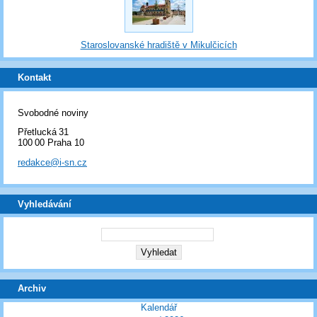
Staroslovanské hradiště v Mikulčicích
Kontakt
Svobodné noviny
Přetlucká 31
100 00 Praha 10
redakce@i-sn.cz
Vyhledávání
Archiv
Kalendář