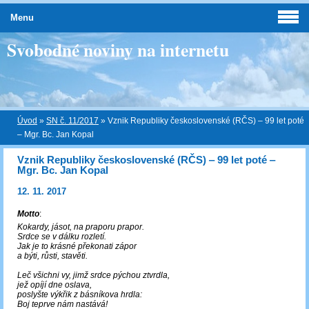
Menu
Svobodné noviny na internetu
Úvod
»
SN č. 11/2017
»
Vznik Republiky československé (RČS) ‒ 99 let poté
‒ Mgr. Bc. Jan Kopal
Vznik Republiky československé (RČS) ‒ 99 let poté ‒
Mgr. Bc. Jan Kopal
12. 11. 2017
Motto
:
Kokardy, jásot, na praporu prapor.
Srdce se v dálku rozletí.
Jak je to krásné překonati zápor
a býti, růsti, stavěti.
Leč všichni vy, jimž srdce pýchou ztvrdla,
jež opíjí dne oslava,
poslyšte výkřik z básníkova hrdla:
Boj teprve nám nastává!