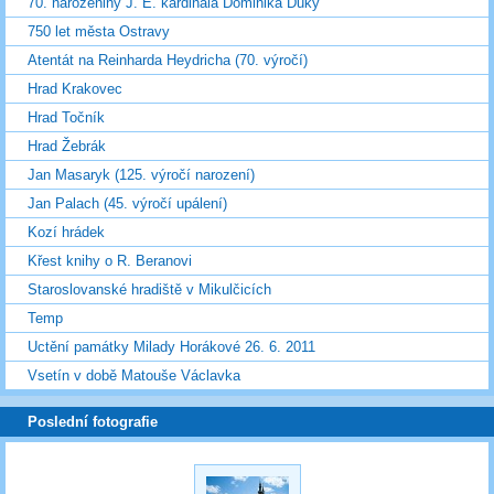
70. narozeniny J. E. kardinála Dominika Duky
750 let města Ostravy
Atentát na Reinharda Heydricha (70. výročí)
Hrad Krakovec
Hrad Točník
Hrad Žebrák
Jan Masaryk (125. výročí narození)
Jan Palach (45. výročí upálení)
Kozí hrádek
Křest knihy o R. Beranovi
Staroslovanské hradiště v Mikulčicích
Temp
Uctění památky Milady Horákové 26. 6. 2011
Vsetín v době Matouše Václavka
Poslední fotografie