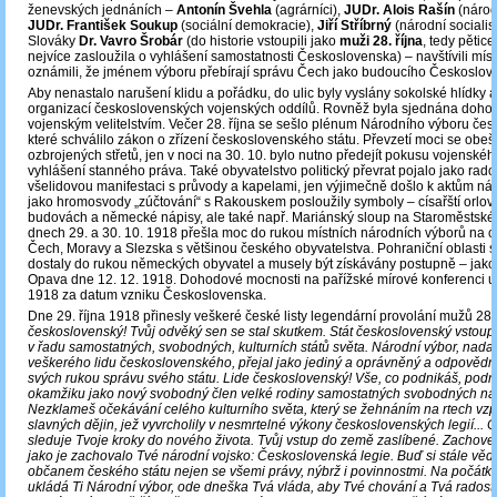
ženevských jednáních –
Antonín Švehla
(agrárníci),
JUDr. Alois Rašín
(národ
JUDr. František Soukup
(sociální demokracie),
Jiří Stříbrný
(národní socialis
Slováky
Dr. Vavro Šrobár
(do historie vstoupili jako
muži 28. října
, tedy pětic
nejvíce zasloužila o vyhlášení samostatnosti Československa) – navštívili místo
oznámili, že jménem výboru přebírají správu Čech jako budoucího Českoslov
Aby nenastalo narušení klidu a pořádku, do ulic byly vyslány sokolské hlídky 
organizací československých vojenských oddílů. Rovněž byla sjednána doho
vojenským velitelstvím. Večer 28. října se sešlo plénum Národního výboru če
které schválilo zákon o zřízení československého státu. Převzetí moci se obeš
ozbrojených střetů, jen v noci na 30. 10. bylo nutno předejít pokusu vojenského 
vyhlášení stanného práva. Také obyvatelstvo politický převrat pojalo jako rad
všelidovou manifestaci s průvody a kapelami, jen výjimečně došlo k aktům nási
jako hromosvody „zúčtování“ s Rakouskem posloužily symboly – císařští orlov
budovách a německé nápisy, ale také např. Mariánský sloup na Staroměstské
dnech 29. a 30. 10. 1918 přešla moc do rukou místních národních výborů na 
Čech, Moravy a Slezska s většinou českého obyvatelstva. Pohraniční oblasti 
dostaly do rukou německých obyvatel a musely být získávány postupně – jako
Opava dne 12. 12. 1918. Dohodové mocnosti na pařížské mírové konferenci uz
1918 za datum vzniku Československa.
Dne 29. října 1918 přinesly veškeré české listy legendární provolání mužů 28. ř
československý! Tvůj odvěký sen se stal skutkem. Stát československý vstoup
v řadu samostatných, svobodných, kulturních států světa. Národní výbor, nad
veškerého lidu československého, přejal jako jediný a oprávněný a odpovědný
svých rukou správu svého státu. Lide československý! Vše, co podnikáš, podn
okamžiku jako nový svobodný člen velké rodiny samostatných svobodných nár
Nezklameš očekávání celého kulturního světa, který se žehnáním na rtech v
slavných dějin, jež vyvrcholily v nesmrtelné výkony československých legií... C
sleduje Tvoje kroky do nového života. Tvůj vstup do země zaslíbené. Zachovej št
jako je zachovalo Tvé národní vojsko: Československá legie. Buď si stále vědo
občanem českého státu nejen se všemi právy, nýbrž i povinnostmi. Na počátku
ukládá Ti Národní výbor, ode dneška Tvá vláda, aby Tvé chování a Tvá radost 