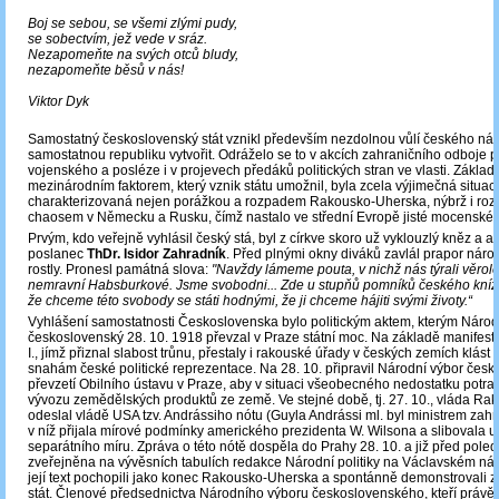
Boj se sebou, se všemi zlými pudy,
se sobectvím, jež vede v sráz.
Nezapomeňte na svých otců bludy,
nezapomeňte běsů v nás!
Viktor Dyk
Samostatný československý stát vznikl především nezdolnou vůlí českého ná
samostatnou republiku vytvořit. Odráželo se to v akcích zahraničního odboje p
vojenského a posléze i v projevech předáků politických stran ve vlasti. Základ
mezinárodním faktorem, který vznik státu umožnil, byla zcela výjimečná situac
charakterizovaná nejen porážkou a rozpadem Rakousko-Uherska, nýbrž i roz
chaosem v Německu a Rusku, čímž nastalo ve střední Evropě jisté mocenské
Prvým, kdo veřejně vyhlásil český stá, byl z církve skoro už vyklouzlý kněz a a
poslanec
ThDr. Isidor Zahradník
. Před plnými okny diváků zavlál prapor náro
rostly. Pronesl památná slova:
"Navždy lámeme pouta, v nichž nás týrali věrolo
nemravní Habsburkové. Jsme svobodni... Zde u stupňů pomníků českého kníž
že chceme této svobody se státi hodnými, že ji chceme hájiti svými životy.“
Vyhlášení samostatnosti Československa bylo politickým aktem, kterým Národ
československý 28. 10. 1918 převzal v Praze státní moc. Na základě manifestu
I., jímž přiznal slabost trůnu, přestaly i rakouské úřady v českých zemích klást 
snahám české politické reprezentace. Na 28. 10. připravil Národní výbor čes
převzetí Obilního ústavu v Praze, aby v situaci všeobecného nedostatku potrav
vývozu zemědělských produktů ze země. Ve stejné době, tj. 27. 10., vláda R
odeslal vládě USA tzv. Andrássiho nótu (Guyla Andrássi ml. byl ministrem zahr
v níž přijala mírové podmínky amerického prezidenta W. Wilsona a slibovala u
separátního míru. Zpráva o této nótě dospěla do Prahy 28. 10. a již před pole
zveřejněna na vývěsních tabulích redakce Národní politiky na Václavském ná
její text pochopili jako konec Rakousko-Uherska a spontánně demonstrovali 
stát. Členové předsednictva Národního výboru československého, kteří právě 