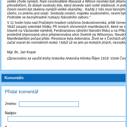
veliké chvíle nynější. Naši osvoboditelé Masaryk a Wilson nesmějí býti zklam
přesvědčení, že dobyli svobodu lidu, který dovede sám sobě vládnouti, ni jed
činem nesmí být zkaleny nynější veliké okamžiky... Každý z Vás musí bezvýhrad
všeho, co jinému jest svato. Svobody osobní, majetku soukromého, nesmí býti
Podrobte se bezvýhradně rozkazu Národního výboru.“
V 11 hodin byla nad Pražským hradem vztyčena československá, ještě červeno
Stráž zaujaly sokolské hlídky. Při nových ohromných manifestacích, které se so
hlavně na Václavské náměstí, Ferdinandovu (dnešní Národní třídu) a na Příko
posledně jmenovaná ulice přejmenována ulice živelně na Wilsonovu. Neudrže
Manifestantům počasí přálo. Revoluce byla dokonána. Život se v Čechách př
začal vracet do normálních kolejí. I když už se jelo po kolejích jiných, nezvyk
Mgr. Bc. Jan Kopal
(Zpracováno za využití knihy historika Antonína Klimka Říjen 1918. Vznik Če
Komentáře
Přidat komentář
Jméno:
Nadpis: