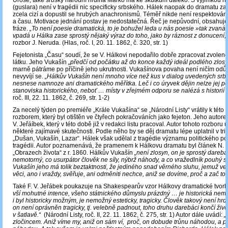
Uroše, také srbský národní hrdina Marko má ke skutkům daleko. S výjimkou 
(guslara) není v tragédii nic specificky srbského. Hálek naopak do dramatu zan
zcela cizí a dopustil se hrubých anachronismů. Téměř nikde není respektován
a času. Motivace jednání postav je nedostatečná. Řeč je nepůvodní, obsahuj
fráze.
„To není poesie dramatická, to je bohužel leda u nás poesie »tak zvaná
vpadá u Hálka zase sprostý nějaký výraz do toho, jako by ráznost z donucení,“
rozbor J. Neruda. (Hlas, roč. I, 20. 11. 1862, č. 320, str. 1)
Fejetonista „Času“ soudí, že se V. Hálkovi nepodařilo dobře zpracovat zvoleno
látku. Jeho Vukašín
„předčí od počátku až do konce každý ideál podlého zlos
marně pátráme po příčině jeho ukrutnosti. Vukašínova povaha není ničím od
nevyvíjí se.
„Hálkův Vukašín není mnoho více než kus v dialog uvedených srbs
nesnese namnoze ani dramatického měřítka. Leč i co úryvek dějin nelze jej p
stanoviska historického, neboť … místy v zřejmém odporu se nalézá s historií 
roč. III, 22. 11. 1862, č. 269, str. 1-2)
Za necelý týden po premiéře „Krále Vukašína“ se „Národní Listy“ vrátily k této
rozborem, který byl otištěn ve čtyřech pokračováních jako fejeton. Jeho autorem
V. Jeřáíbek, který v této době již v redakci listu pracoval. Autor tohoto rozboru 
některé zajímavé skutečnosti. Podle něho by se děj dramatu lépe uplatnil v tri
„Dušan, Vukašín, Lazar“. Hálek však udělal z tragédie významu politického p
tragédii. Autor poznamenává, že pramenem k Hálkovu dramatu byl článek N. 
„Obrazech života“ z r. 1860. Hálkův Vukašín
„není zlosyn, on je sprostý darebák
nemotorný, co usurpátor člověk ne síly, nýbrž náhody, a co vražedlník pouhý
Vukašín jeho má tolik beztaktnosti, že jediného snad věrného sluhu, jemuž vel
věci, ano i vraždy, svěřuje, ani odměniti nechce, aniž se dovíme, proč a zač t
Také F. V. Jeřábek poukazuje na Shakespearův vzor Hálkovy dramatické tvor
vší mohutné intence, všeho státnického důmyslu prázdný … je historická nem
i byl historicky možným, je nemožný esteticky, tragicky. Člověk takový není hrd
on není oprávněn tragicky, tj. velebně padnout, toho druhu darebáci končí živo
v šatlavě.“
(Národní Listy, roč. II, 22. 11. 1862, č. 275, str. 1) Autor dále uvádí:
„
zločincem. Aniž víme my, aniž on sám ví, proč, on dobude trůnu náhodou, a p