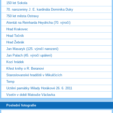
150 let Sokola
70. narozeniny J. E. kardinála Dominika Duky
750 let města Ostravy
Atentát na Reinharda Heydricha (70. výročí)
Hrad Krakovec
Hrad Točník
Hrad Žebrák
Jan Masaryk (125. výročí narození)
Jan Palach (45. výročí upálení)
Kozí hrádek
Křest knihy o R. Beranovi
Staroslovanské hradiště v Mikulčicích
Temp
Uctění památky Milady Horákové 26. 6. 2011
Vsetín v době Matouše Václavka
Poslední fotografie