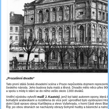
„Prozatímní divadlo“
Tato první stálá česká divadelní scéna v Praze nepůsobila dojmem reprezenta
českého národa. Jeho budova byla malá a těsná. Divadlo mělo něco přes 900 
a spolu s místy k stání se do něho vešlo okolo 1300 diváků.
Vnitřní výzdobu vytvořil
malíř J. Kautský
, jenž byl také autorem opony, která b
bohatými arabeskami a rozdělena do více polí: uprostřed bylo vyobrazení Hra
dolní části vpravo obraz Karlštejna a vlevo Vyšehradu, v horní části vlevo Blan
Říp; po obou stranách se nacházely obrazy bohyně hudby a básnictví a naho