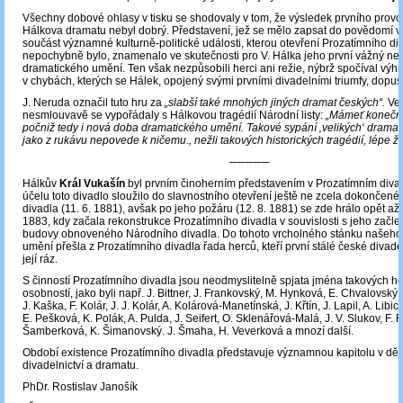
Všechny dobové ohlasy v tisku se shodovaly v tom, že výsledek prvního prov
Hálkova dramatu nebyl dobrý. Představení, jež se mělo zapsat do povědomí ve
součást významné kulturně-politické události, kterou otevření Prozatímního di
nepochybně bylo, znamenalo ve skutečnosti pro V. Hálka jeho první vážný ne
dramatického umění. Ten však nezpůsobili herci ani režie, nýbrž spočíval výh
v chybách, kterých se Hálek, opojený svými prvními divadelními triumfy, dopust
J. Neruda označil tuto hru za
„slabší také mnohých jiných dramat českých“.
Vel
nesmlouvavě se vypořádaly s Hálkovou tragédií Národní listy:
„Mámeť konečně
počniž tedy i nová doba dramatického umění. Takové sypání ‚velikých‘ dramat
jako z rukávu nepovede k ničemu., nežli takových historických tragédií, lépe ž
─────
Hálkův
Král Vukašín
byl prvním činoherním představením v Prozatímním div
účelu toto divadlo sloužilo do slavnostního otevření ještě ne zcela dokončen
divadla (11. 6. 1881), avšak po jeho požáru (12. 8. 1881) se zde hrálo opět a
1883, kdy začala rekonstrukce Prozatímního divadla v souvislosti s jeho začl
budovy obnoveného Národního divadla. Do tohoto vrcholného stánku našeho
umění přešla z Prozatímního divadla řada herců, kteří první stálé české divadel
její ráz.
S činností Prozatímního divadla jsou neodmyslitelně spjata jména takových h
osobností, jako byli např. J. Bittner, J. Frankovský, M. Hynková, E. Chvalovský
J. Kaška, F. Kolár, J. J. Kolár, A. Kolárová-Manetínská, J. Křtín, J. Lapil, A. Libi
E. Pešková, K. Polák, A. Pulda, J. Seifert, O. Sklenářová-Malá, J. V. Slukov, F. 
Šamberková, K. Šimanovský. J. Šmaha, H. Veverková a mnozí další.
Období existence Prozatímního divadla představuje významnou kapitolu v dě
divadelnictví a dramatu.
PhDr. Rostislav Janošík