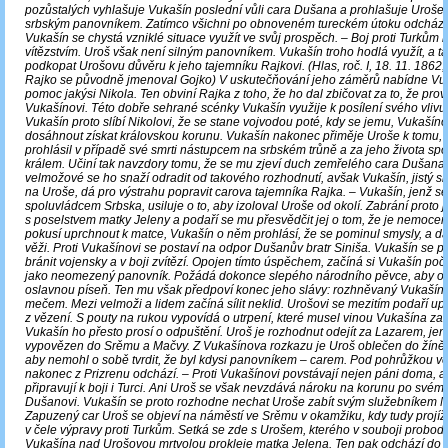
pozůstalých vyhlašuje Vukašín poslední vůli cara Dušana a prohlašuje Uroš
srbským panovníkem. Zatímco všichni po obnoveném tureckém útoku odcházej
Vukašín se chystá vzniklé situace využít ve svůj prospěch. – Boj proti Turkům
vítězstvím. Uroš však není silným panovníkem. Vukašín troho hodlá využít, a ta
podkopat Urošovu důvěru k jeho tajemníku Rajkovi. (Hlas, roč. I, 18. 11. 1862, č
Rajko se původně jmenoval Gojko) V uskutečňování jeho záměrů nabídne Vu
pomoc jakýsi Nikola. Ten obviní Rajka z toho, že ho dal zbičovat za to, že prov
Vukašínovi. Této dobře sehrané scénky Vukašín využije k posílení svého vlivu
Vukašín proto slíbí Nikolovi, že se stane vojvodou poté, kdy se jemu, Vukašíno
dosáhnout získat královskou korunu. Vukašín nakonec přiměje Uroše k tomu, 
prohlásil v případě své smrti nástupcem na srbském trůně a za jeho života sp
králem. Učiní tak navzdory tomu, že se mu zjeví duch zemřelého cara Dušana.
velmožové se ho snaží odradit od takového rozhodnutí, avšak Vukašín, jistý s
na Uroše, dá pro výstrahu popravit carova tajemníka Rajka. – Vukašín, jenž se
spoluvládcem Srbska, usiluje o to, aby izoloval Uroše od okolí. Zabrání proto 
s poselstvem matky Jeleny a podaří se mu přesvědčit jej o tom, že je nemoce
pokusí uprchnout k matce, Vukašín o něm prohlásí, že se pominul smysly, a dá
věži. Proti Vukašínovi se postaví na odpor Dušanův bratr Siniša. Vukašín se p
bránit vojensky a v boji zvítězí. Opojen tímto úspěchem, začíná si Vukašín poč
jako neomezený panovník. Požádá dokonce slepého národního pěvce, aby o 
oslavnou píseň. Ten mu však předpoví konec jeho slávy: rozhněvaný Vukašín
mečem. Mezi velmoži a lidem začíná sílit neklid. Urošovi se mezitím podaří up
z vězení. S pouty na rukou vypovídá o utrpení, které musel vinou Vukašína zaž
Vukašín ho přesto prosí o odpuštění. Uroš je rozhodnut odejít za Lazarem, jen
vypovězen do Srěmu a Mačvy. Z Vukašínova rozkazu je Uroš oblečen do žíně
aby nemohl o sobě tvrdit, že byl kdysi panovníkem – carem. Pod pohrůžkou v
nakonec z Prizrenu odchází. – Proti Vukašínovi povstávají nejen páni doma, a
připravují k boji i Turci. Ani Uroš se však nevzdává nároku na korunu po svém 
Dušanovi. Vukašín se proto rozhodne nechat Uroše zabít svým služebníkem N
Zapuzený car Uroš se objeví na náměstí ve Srěmu v okamžiku, kdy tudy projíž
v čele výpravy proti Turkům. Setká se zde s Urošem, kterého v souboji probo
Vukašína nad Urošovou mrtvolou prokleje matka Jelena. Ten pak odchází do 