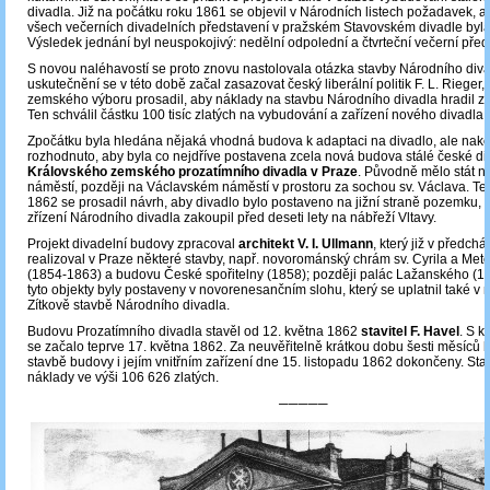
divadla. Již na počátku roku 1861 se objevil v Národních listech požadavek, a
všech večerních divadelních představení v pražském Stavovském divadle byla
Výsledek jednání byl neuspokojivý: nedělní odpolední a čtvrteční večerní před
S novou naléhavostí se proto znovu nastolovala otázka stavby Národního divad
uskutečnění se v této době začal zasazovat český liberální politik F. L. Rieger, 
zemského výboru prosadil, aby náklady na stavbu Národního divadla hradil z
Ten schválil částku 100 tisíc zlatých na vybudování a zařízení nového divadla.
Zpočátku byla hledána nějaká vhodná budova k adaptaci na divadlo, ale nak
rozhodnuto, aby byla co nejdříve postavena zcela nová budova stálé české di
Královského zemského prozatímního divadla v Praze
. Původně mělo stát 
náměstí, později na Václavském náměstí v prostoru za sochou sv. Václava. Te
1862 se prosadil návrh, aby divadlo bylo postaveno na jižní straně pozemku, k
zřízení Národního divadla zakoupil před deseti lety na nábřeží Vltavy.
Projekt divadelní budovy zpracoval
architekt V. I. Ullmann
, který již v předchá
realizoval v Praze některé stavby, např. novorománský chrám sv. Cyrila a Meto
(1854-1863) a budovu České spořitelny (1858); později palác Lažanského (
tyto objekty byly postaveny v novorenesančním slohu, který se uplatnil také 
Zítkově stavbě Národního divadla.
Budovu Prozatímního divadla stavěl od 12. května 1862
stavitel
F. Havel
. S 
se začalo teprve 17. května 1862. Za neuvěřitelně krátkou dobu šesti měsíců 
stavbě budovy i jejím vnitřním zařízení dne 15. listopadu 1862 dokončeny. Sta
náklady ve výši 106 626 zlatých.
─────