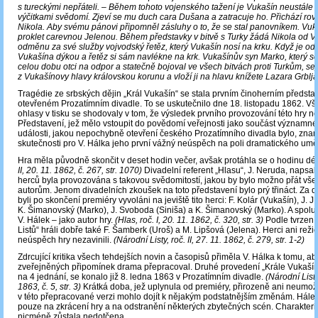
s tureckými nepřáteli. – Během tohoto vojenského tažení je Vukašín neustále
výčitkami svědomí. Zjeví se mu duch cara Dušana a zatracuje ho. Přichází rov
Nikola. Aby svému pánovi připomněl zásluhy o to, že se stal panovníkem. Vuk
proklet carevnou Jelenou. Během představky v bitvě s Turky žádá Nikola od V
odměnu za své služby vojvodský řetěz, který Vukašín nosí na krku. Když je odm
Vukašína dýkou a řetěz si sám navlékne na krk. Vukašínův syn Marko, který se
celou dobu otci na odpor a statečně bojoval ve všech bitvách proti Turkům, se
z Vukašínovy hlavy královskou korunu a vloží ji na hlavu knížete Lazara Grblj
Tragédie ze srbských dějin „Král Vukašín“ se stala prvním činoherním předst
otevřeném Prozatímním divadle. To se uskutečnilo dne 18. listopadu 1862. V
ohlasy v tisku se shodovaly v tom, že výsledek prvního provozování této hry ne
Představení, jež mělo vstoupit do povědomí veřejnosti jako součást významné 
události, jakou nepochybně otevření českého Prozatímního divadla bylo, zna
skutečnosti pro V. Hálka jeho první vážný neúspěch na poli dramatického umě
Hra měla původně skončit v deset hodin večer, avšak protáhla se o hodinu dé
II, 20. 11. 1862, č. 267, str. 1070)
Divadelní referent „Hlasu“, J. Neruda, napsal,
herců byla provozována s takovou svědomitostí, jakou by bylo možno přát v
autorům. Jenom divadelních zkoušek na toto představení bylo prý třináct. Za 
byli po skončení premiéry vyvoláni na jeviště tito herci: F. Kolár (Vukašín), J. J
K. Šimanovský (Marko), J. Svoboda (Siniša) a K. Šimanovský (Marko). A spolu 
V. Hálek – jako autor hry.
(Hlas, roč. I, 20. 11. 1862, č. 320, str. 3)
Podle tvrzení
Listů“ hráli dobře také F. Šamberk (Uroš) a M. Lipšová (Jelena). Herci ani reži
neúspěch hry nezavinili.
(Národní Listy, roč. II, 27. 11. 1862, č. 279, str. 1-2)
Zdrcující kritika všech tehdejších novin a časopisů přiměla V. Hálka k tomu, a
zveřejněných připomínek drama přepracoval. Druhé provedení „Krále Vukaší
na 4 jednání, se konalo již 8. ledna 1863 v Prozatímním divadle.
(Národní Listy, 
1863, č. 5, str. 3)
Krátká doba, jež uplynula od premiéry, přirozeně ani neumo
v této přepracované verzi mohlo dojít k nějakým podstatnějším změnám. Hále
pouze na zkrácení hry a na odstranění některých zbytečných scén. Charakteris
nicméně zůstala nedotčena.