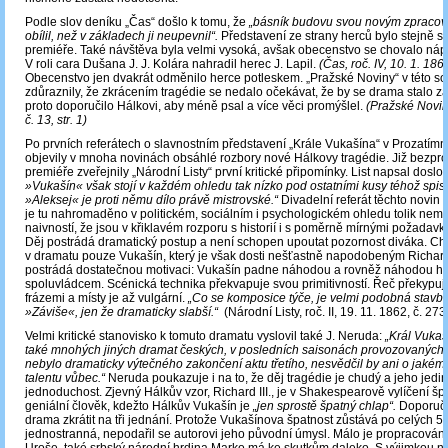
Podle slov deníku „Čas“ došlo k tomu, že
„básník budovu svou novým zpracov
obílil, než v základech ji neupevnil“.
Představení ze strany herců bylo stejně sl
premiéře. Také návštěva byla velmi vysoká, avšak obecenstvo se chovalo ná
V roli cara Dušana J. J. Kolára nahradil herec J. Lapil.
(Čas, roč. IV, 10. 1. 1863,
Obecenstvo jen dvakrát odměnilo herce potleskem. „Pražské Noviny“ v této sou
zdůraznily, že zkrácením tragédie se nedalo očekávat, že by se drama stalo z
proto doporučilo Hálkovi, aby méně psal a více věci promýšlel.
(Pražské Noviny
č. 13, str. 1)
Po prvních referátech o slavnostním představení „Krále Vukašína“ v Prozatímn
objevily v mnoha novinách obsáhlé rozbory nové Hálkovy tragédie. Již bezpr
premiéře zveřejnily „Národní Listy“ první kritické připomínky. List napsal doslo
»Vukašín« však stojí v každém ohledu tak nízko pod ostatními kusy téhož spis
»Aleksej« je proti němu dílo právě mistrovské.“
Divadelní referát těchto novin 
je tu nahromaděno v politickém, sociálním i psychologickém ohledu tolik nemo
naivností, že jsou v křiklavém rozporu s historií i s poměrně mírnými požadavky
Děj postrádá dramatický postup a není schopen upoutat pozornost diváka. Ch
v dramatu pouze Vukašín, který je však dosti nešťastně napodobeným Richard
postrádá dostatečnou motivaci: Vukašín padne náhodou a rovněž náhodou ho
spoluvládcem. Scénická technika překvapuje svou primitivností. Řeč překypu
frázemi a místy je až vulgární.
„Co se komposice týče, je velmi podobná stavb
»Záviše«, jen že dramaticky slabší.“
(Národní Listy, roč. II, 19. 11. 1862, č. 273, 
Velmi kritické stanovisko k tomuto dramatu vyslovil také J. Neruda:
„Král Vukaš
také mnohých jiných dramat českých, v posledních saisonách provozovaných,
nebylo dramaticky výtečného zakončení aktu třetího, nesvědčil by ani o jaké
talentu vůbec.“
Neruda poukazuje i na to, že děj tragédie je chudý a jeho jedi
jednoduchost. Zjevný Hálkův vzor, Richard III., je v Shakespearově vylíčení šp
geniální člověk, kdežto Hálkův Vukašín je
„jen sprostě špatný chlap“.
Doporuču
drama zkrátit na tři jednání. Protože Vukašínova špatnost zůstává po celých 5 
jednostranná, nepodařil se autorovi jeho původní úmysl. Málo je propracován