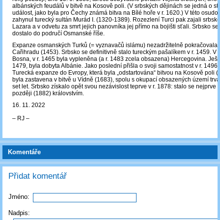
albánských feudálů v bitvě na Kosově poli. (V srbských dějinách se jedná o st
událost, jako byla pro Čechy známá bitva na Bílé hoře v r. 1620.) V této osudo
zahynul turecký sultán Murád I. (1320-1389). Rozezlení Turci pak zajali srbsk
Lazara a v odvetu za smrt jejich panovníka jej přímo na bojišti sťali. Srbsko s
dostalo do područí Osmanské říše.
Expanze osmanských Turků (= vyznavačů islámu) nezadržitelně pokračovala 
Cařihradu (1453). Srbsko se definitivně stalo tureckým pašalíkem v r. 1459. V 
Bosna, v r. 1465 byla vypleněna (a r. 1483 zcela obsazena) Hercegovina. Ještě 
1479, byla dobyta Albánie. Jako poslední přišla o svoji samostatnost v r. 1496
Turecká expanze do Evropy, která byla „odstartována“ bitvou na Kosově poli (
byla zastavena v bitvě u Vídně (1683), spolu s okupací obsazených území trva
set let. Srbsko získalo opět svou nezávislost teprve v r. 1878: stalo se nejprve 
později (1882) královstvím.
16. 11. 2022
‒ RJ ‒
Komentáře
Přidat komentář
Jméno:
Nadpis: