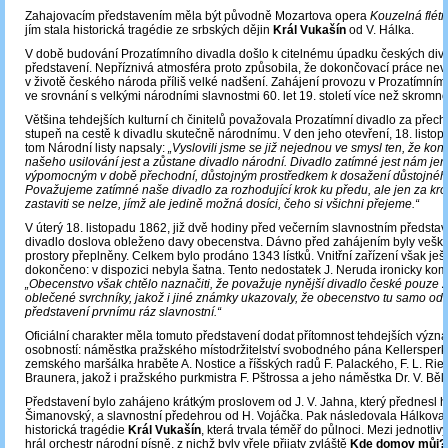
Zahajovacím představením měla být původně Mozartova opera
Kouzelná flét
jím stala historická tragédie ze srbských dějin
Král Vukašín
od V. Hálka.
V době budování Prozatímního divadla došlo k citelnému úpadku českých div
představení. Nepříznivá atmosféra proto způsobila, že dokončovací práce ne
v životě českého národa příliš velké nadšení. Zahájení provozu v Prozatímním
ve srovnání s velkými národními slavnostmi 60. let 19. století více než skromno
Většina tehdejších kulturní ch činitelů považovala Prozatímní divadlo za přec
stupeň na cestě k divadlu skutečně národnímu. V den jeho otevření, 18. listo
tom Národní listy napsaly:
„Vyslovili jsme se již nejednou ve smysl ten, že ko
našeho usilování jest a zůstane divadlo národní. Divadlo zatímné jest nám je
výpomocným v době přechodní, důstojným prostředkem k dosažení důstojného
Považujeme zatímné naše divadlo za rozhodující krok ku předu, ale jen za kro
zastaviti se nelze, jímž ale jedině možná dosíci, čeho si všichni přejeme.“
V úterý 18. listopadu 1862, již dvě hodiny před večerním slavnostním předsta
divadlo doslova obleženo davy obecenstva. Dávno před zahájením byly veške
prostory přeplněny. Celkem bylo prodáno 1343 lístků. Vnitřní zařízení však ješ
dokončeno: v dispozici nebyla šatna. Tento nedostatek J. Neruda ironicky kom
„Obecenstvo však chtělo naznačiti, že považuje nynější divadlo české pouze z
oblečené svrchníky, jakož i jiné známky ukazovaly, že obecenstvo tu samo od
představení prvnímu ráz slavnostní.“
Oficiální charakter měla tomuto představení dodat přítomnost tehdejších výz
osobností: náměstka pražského místodržitelství svobodného pána Kellersperk
zemského maršálka hraběte A. Nostice a říšských radů F. Palackého, F. L. Rieg
Braunera, jakož i pražského purkmistra F. Pštrossa a jeho náměstka Dr. V. Běl
Představení bylo zahájeno krátkým proslovem od J. V. Jahna, který přednesl h
Šimanovský, a slavnostní předehrou od H. Vojáčka. Pak následovala Hálkova 
historická tragédie
Král Vukašín
, která trvala téměř do půlnoci. Mezi jednotli
hrál orchestr národní písně, z nichž byly vřele přijaty zvláště
Kde domov můj