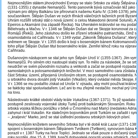
Nejmocnějším státem jihovýchodní Evropy se stalo Srbsko za vlády
Štěpána 
(1331-1355) z dynastie Nemanjičů. Tento panovník bývá označován též jako U
význam pro dějiny Balkánu lze přirovnat k našemu Karlu IV. (1346-1378), jeho
současníkem. Štěpán Dušan ve svých třinácti válečných taženích proti Byzants
Uhrám rozšířil srbský stát o nová území: o celou Makedonii (kromě Soluně), Alb
Epeiros a Akarnánii (na západě Řecka). Na Uherském království se mu podařil
Bělehradu a Mačvu. V r. 1346 se Štěpán Dušan dal ve Skopje korunovat za ca
Romájů (Řeků). Jeho zásluhou došlo ke zřízení srbského patriarchátu, čímž se
osamostatnila od Cařihradu. V r. 1349 vydal „Zákoník Štěpána Dušana“, který 
sněmem ve Skopje. V r. 1355 došlo k boji s bosenským bánem Kotromanoviče
toho přijal Štěpán Dušan titul bosenského krále. Zemřel téhož roku na výpravě
Cařihradu.
Dušanovým nástupcem se stal jeho syn
Štěpán Uroš V.
(1355-1367). Jím vymř
Nemanjičů. Po silném otci nastoupil slabý syn. To mělo za následek, že se srb
neudržel ve svém původním rozsahu a velikosti a začal se postupně rozpadat 
samostatných a polosamostatných knížectví. V moci samotného cara zůstala p
část Srbska: území, připojená Urošovým otcem, se postupně osamostatnila. Ne
u srbského dvora dosáhl jistý Vukašin (Vlkašin), který ovládal města Skopje, Pr
V r. 1366 se mu podařilo získat od Uroše V. výsadu, aby mohl používat královsk
se fakticky stal spoluvladařem. Leč ani to mu zřejmě nestačilo: nechal prý Uroš
na lovu.
Následovalo krátké období vlády krále
Vukašina
(1367-1371). To již spadalo 
postupně zesilovaly vojenské útoky Turků proti balkánským Slovanům. Roku 
srbská vojska těžkou porážku v bitvě u Črnoměnu nad Maricí (nedaleko Adrian
zahynul i král Vukašin. Ke statečným bojovníkům proti Turkům se zařadil i syn
– „kraljevic“ Marko, jenž se stal ústřední postavou srbských lidových písní.
Nejmocnějším knížetem severního Srbska byl v té době král
Lazar
(1371-1389)
spojení s bosenským bánem Štěpánem Tvrdkem (Tvrtkem), synovcem bána K
porazil v r. 1387 Turky na řece Toplici. Jednalo se však pouze o dočasný úspěc
roky později, dne 15. 6. 1389, turečtí dobyvatelé porazili vojska srbských, cho