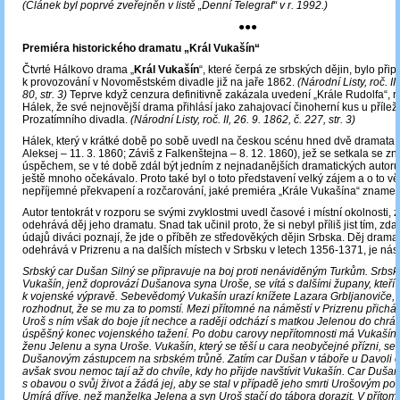
(Článek byl poprvé zveřejněn v listě „Denní Telegraf“ v r. 1992.)
●●●
Premiéra historického dramatu „Král Vukašín“
Čtvrté Hálkovo drama „
Král Vukašín
“, které čerpá ze srbských dějin, bylo při
k provozování v Novoměstském divadle již na jaře 1862.
(Národní Listy, roč. II,
80, str. 3)
Teprve když cenzura definitivně zakázala uvedení „Krále Rudolfa“, r
Hálek, že své nejnovější drama přihlásí jako zahajovací činoherní kus u příleži
Prozatímního divadla.
(Národní Listy, roč. II, 26. 9. 1862, č. 227, str. 3)
Hálek, který v krátké době po sobě uvedl na českou scénu hned dvě dramata 
Aleksej – 11. 3. 1860; Záviš z Falkenštejna – 8. 12. 1860), jež se setkala se 
úspěchem, se v té době zdál být jedním z nejnadanějších dramatických autorů
ještě mnoho očekávalo. Proto také byl o toto představení velký zájem a o to vět
nepříjemné překvapení a rozčarování, jaké premiéra „Krále Vukašína“ znamen
Autor tentokrát v rozporu se svými zvyklostmi uvedl časové i místní okolnosti, 
odehrává děj jeho dramatu. Snad tak učinil proto, že si nebyl příliš jist tím, zda
údajů diváci poznají, že jde o příběh ze středověkých dějin Srbska. Děj dramat
odehrává v Prizrenu a na dalších místech v Srbsku v letech 1356-1371, je násl
Srbský car Dušan Silný se připravuje na boj proti nenáviděným Turkům. Srbs
Vukašín, jenž doprovází Dušanova syna Uroše, se vítá s dalšími župany, kteří
k vojenské výpravě. Sebevědomý Vukašín urazí knížete Lazara Grbljanoviče, j
rozhodnut, že se mu za to pomstí. Mezi přítomné na náměstí v Prizrenu přichá
Uroš s ním však do boje jít nechce a raději odchází s matkou Jelenou do chrá
úspěšný konec vojenského tažení. Po dobu carovy nepřítomnosti má Vukašín 
ženu Jelenu a syna Uroše. Vukašín, který se těší u cara neobyčejné přízni, se 
Dušanovým zástupcem na srbském trůně. Zatím car Dušan v táboře u Davoli 
avšak svou nemoc tají až do chvíle, kdy ho přijde navštívit Vukašín. Car Dušan
s obavou o svůj život a žádá jej, aby se stal v případě jeho smrti Urošovým po
Umírá dříve, než manželka Jelena a syn Uroš stačí do tábora dorazit. V přítom