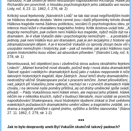
náhodou. A tak ovšem je velmi nešťastným napodobením Richarda. Hálek poj
Richardův jen povrchně, o hloubku psychologických jeho základův ani nezava
Listy, roč. II, 23. 11. 1862, č. 276, str. 2)
Kritický soud fejetonisty „Národních Listů“ se tak stal snad nejpřísnějším hod
se Hálkovu dramatu dostalo. Velmi cenné jsou i další připomínky tohoto divadel
Hálkova tragédie nemá žádnou politickou, sociální či psychologickou ideu, pr
intence musí ležet v charakteru tragického hrdiny. Kritik doslova uvádí toto:
„Je
tragicky nemožným, pak ovšem není Hálkův kus tragédie, nýbrž může být na n
dramatem. Je-li však Vukašín dále i psychologicky nemožným … a postrádá-li d
jednoty, pak není Hálkův kus ani dramatem, pak je jen lecjakýms z historie vy
zdramatizovaným dějem. A je-li konečně Vukašín co sprostý zlosyn beze vší vl
usurpátor nemožným i historicky, pak – pak už nevíme, jak práci Hálkovu nazvat
pojem historického kusu vůbec ad absurdum přiveden.“
(Národní Listy, roč. II,
278, str. 1)
Nesmlouvavá, leč objektivní jsou i závěrečná slova autora obsáhlého fejetonu
Listech“:
„Mámeť konečně nové divadlo, počniž tedy i nová doba dramatickéh
Takové sypání »velikých« dramatických kusů jako z rukávu neppovede k ničem
takových historických tragédií, lépe žádných. Jsouť lehčí druhy dramatického b
nedostižný věčně Shakespeare počal s pracemi lehčími. Jsmeť přesvědčeni, 
vad, jakých při Vukašínu jsme vytknuli, nachází se i v prvních dramatech Hálk
chvála, i na skrovné naše poměry přílišná, jej od dráhy umělecké spíše svádí, 
přivádí. – Pádu Vukašínova není Hálek vinen, ale nepraví jeho přátelé. Hálek, 
něčím ne v několika kruzích, nýbrž v budoucí literatuře, musí vzdáti se povrch
napodobování Shakespeara, musí hlubokými studiemi získati si živé uvědomě
estetických požadavcích dramatického umění vůbec a tragického zvláště, on m
drama a tragédii pohlížeti s úplně jiného, vyššího a širšího stanoviska.“
(Národní
27. 11. 1862, č. 279, str. 1-2)
●●●
Jak to bylo doopravdy aneb Byl Vukašín skutečně takový padouch?