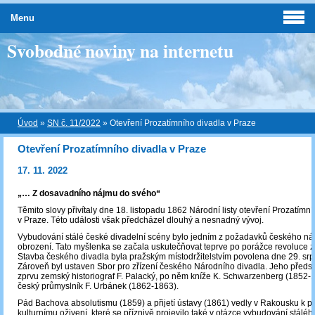
Menu
Svobodné noviny na internetu
Úvod
»
SN č. 11/2022
»
Otevření Prozatímního divadla v Praze
Otevření Prozatímního divadla v Praze
17. 11. 2022
„… Z dosavadního nájmu do svého“
Těmito slovy přivítaly dne 18. listopadu 1862 Národní listy otevření Prozatímn
v Praze. Této události však předcházel dlouhý a nesnadný vývoj.
Vybudování stálé české divadelní scény bylo jedním z požadavků českého ná
obrození. Tato myšlenka se začala uskutečňovat teprve po porážce revoluce z
Stavba českého divadla byla pražským místodržitelstvím povolena dne 29. sr
Zároveň byl ustaven Sbor pro zřízení českého Národního divadla. Jeho předse
zprvu zemský historiograf F. Palacký, po něm kníže K. Schwarzenberg (1852-
český průmyslník F. Urbánek (1862-1863).
Pád Bachova absolutismu (1859) a přijetí ústavy (1861) vedly v Rakousku k po
kulturnímu oživení, které se příznivě projevilo také v otázce vybudování stálé