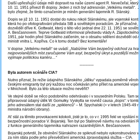
Další upřesňující údaje měl dopravit na naše území agent R. Nevečeřal, který v
10. 11. 1951 přivezl tři dopisy. Jeden z nich byl adresován „Velkému metaři“.
bylo zřejmé, že tímto označením je míněn generální tajemník R. Slánský.
Dopis se již 10. 11. 1951 dostal do rukou nikoli Slánskému, ale vojenské kont
která ho po ofotografování předala StB a sovětským poradcům. Je příznačné, 
dozvěděl dříve K. Gottwald, který o této věci jednal dne 22. 11. 1951 se sov
A. Besčasnovem. Teprve Gottwald informoval předsedu vlády A. Zápotockého a
1951, pár hodin před Slánského zatčením, se o obsahu sdělení dozvěděl od 
ministr vnitra L. Kopřiva. Co k tomu dodat? Bez komentáře!
V dopise „Velkému metaři“ se uvádí:
„Nabízíme Vám bezpečný odchod za hran
nejpovolanějších míst zaručujeme Vám asyl, bezpečný úkryt a pozdější možno
vyjímaje politickou kariéru…“
─────
Byla autorem scénáře CIA?
Nutno přiznat, že režie údajného Slánského „útěku“ vypadala poměrně věroh
českými emigranty byl prý každou noc očekáván jeho přílet na americké vojens
v Mnichově. Bylo za této situace možno nevěřit?
Ve stejné době se něco podobného odehrávalo i v sousedním Polsku. Tam se
připravoval údajný útěk W. Gomułky. Vyskytla se rovněž causa „dopis“: v tomto
jeho adresátem stal další ze „spiklenců“ – M. Spychalski (= v letech 1945-49
ministra národní obrany).
Ať stál za těmito provokacemi kdokoli, jisté je to, co v r. 1995 řekl ve vysílání r
bezpečnostní poradce V. Bojarskij. Ten byl po Stalinově návrhu na odvolání R
z funkce generálního tajemníka nahrazen razantnějším A. Besčasnovem.
Bojarskij potvrdil, že obvinění Slánského ze spiknutí nebylo vykonstruováno v
za ním stála podle jeho přesvědčení americká zpravodajská služba – CIA.