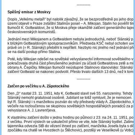
─────
Spěšný emisar z Moskvy
Dopis „Velkému metaři“ byl natolik závažný, že se bezprostředně po jeho dop
území objevil v Praze zvláštní Stalinův posel – A. Mikojan. Stalin ho pověřil t
tlumočil K. Gottwaldovi, že si Moskva přeje okamžité zatčení generálního taje
československých komunistů.
Jednání mezi Mikojanem a Gottwaldem nebyla jednoduchá, neboť Slánský patřil
k blízkým Gottwaldovým spolupracovníkům. Předseda KSČ nebyl ochoten uvěři
právě on (= R. Slánský) přeběhl k nepříteli. Nezbylo nic jiného než jednání pře
se na další postup přímo Stalina.
Poté, kdy Mikojan odešel na sovětské velvyslanectví informovat sovětského v
pokračovala druhá část přerušeného jednání za účasti Gottwaldova zetě a min
obrany A. Čepičky. Mikojan tlumočil neústupné Stalinovo stanovisko: Slánský 
zatčen! Gottwald se nakonec podvolil. Přesto trvalo dalších 13 dnů, než k tomu
─────
Zatčen po večírku u A. Zápotockého
Den „D“ nastal 23. 11. 1951, kdy K. Gottwald slavil své 55. narozeniny. Tehdy
Slánský nemohl gratulovat osobně. Jubilant se totiž vymluvil, že je nemocen.
byl R. Slánský i s manželkou pozván do vily předsedy vlády A. Zápotockého, 
večeře na rozloučenou se skupinou sovětských hospodářských poradců za př
velvyslance A. J. Lavrenťjeva.
K vlastnímu zatčení došlo v jednu hodinu po půlnoci z 23. na 24. 11. 1951, po
z večírku. První výslech se uskutečnil přímo ve vile, kde Slánský bydlel. Zatí
tajemníka odvezla StB do vězení ihned po zatčení, manželka Josefa byla s dě
zpočátku na chatě ve Hvozdech (u Štěchovic), později ve Veselíkově (u Votic).