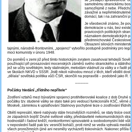
se „trestající spravedlnost“ obr
samotnému stranickému boss
samozřejmě z nebe. Předchá
závažné a nepřehlédnutelné u
domácí, tak i na zahraniční po
Je všeobecně známo, že pov
demokracie u nás, bez exist
pravicových politických stran,
náznakem demokratických po
předmnichovské Českoslovens
Obsazení silových ministerste
tajnými, národně-frontovními, „spojenci“ vytvořilo postupně podmínky pro legál
moci komunisty v únoru 1948.
Do poměrů v zemi již před tímto historickým zvratem zasahoval tehdejší Sovět
používající při prosazování mocenských záměrů svého stranického a státního 
jež se učily sovětským, tedy stalinským, metodám vládnutí za války a v řadě př
ve školách NKVD v SSSR. Jistě nikoli náhodou mnozí z těch, kteří věděli dost o
„dělala“ sovětská politika vůči ČSR, skončili na popravišti – podobně jako R. 
─────
Počátky hledání „třídního nepřítele“
Zostření vztahů mezi bývalými spojenci protihitlerovské koalice z dob Druhé s
počátku tzv. studené války se stalo také pro vedoucí funkcionáře KSČ, věrné a
Moskvě, záminkou k uplatňování Stalinovy pochybné teze o zostřování třídního
Obětí represálií, které nabývaly stále hrozivějších rozměrů, se staly tisíce osob:
ze západních bojišť Druhé světové války, představitelé nekomunistických stran
hodnostáři i řadoví kněží, nonkonformní spisovatelé a svobodomyslní lidé vůb
v neposlední řadě pak tzv. vesničtí boháči, proti nimž se vedla vytrvalá mediá
všech prorežimních (jiné ani nesměly vycházet!) tiskovinách. Nakonec přišla ř