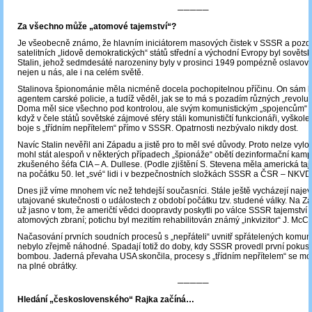
─────
Za všechno může „atomové tajemství“?
Je všeobecně známo, že hlavním iniciátorem masových čistek v SSSR a pozdě
satelitních „lidově demokratických“ států střední a východní Evropy byl sovětský 
Stalin, jehož sedmdesáté narozeniny byly v prosinci 1949 pompézně oslavován
nejen u nás, ale i na celém světě.
Stalinova špionománie měla nicméně docela pochopitelnou příčinu. On sám b
agentem carské policie, a tudíž věděl, jak se to má s pozadím různých „revolucí
Doma měl sice všechno pod kontrolou, ale svým komunistickým „spojencům“ příl
když v čele států sovětské zájmové sféry stáli komunističtí funkcionáři, vyškol
boje s „třídním nepřítelem“ přímo v SSSR. Opatrnosti nezbývalo nikdy dost.
Navíc Stalin nevěřil ani Západu a jistě pro to měl své důvody. Proto nelze vylouč
mohl stát alespoň v některých případech „špionáže“ obětí dezinformační kam
zkušeného šéfa CIA ‒ A. Dullese. (Podle zjištění S. Stevena měla americká ta
na počátku 50. let „své“ lidi i v bezpečnostních složkách SSSR a ČSR – NKVD 
Dnes již víme mnohem víc než tehdejší současníci. Stále ještě vycházejí naje
utajované skutečnosti o událostech z období počátku tzv. studené války. Na Z
už jasno v tom, že američtí vědci doopravdy poskytli po válce SSSR tajemství 
atomových zbraní; potichu byl mezitím rehabilitován známý „inkvizitor“ J. McCa
Načasování prvních soudních procesů s „nepřáteli“ uvnitř spřátelených komuni
nebylo zřejmě náhodné. Spadají totiž do doby, kdy SSSR provedl první pokus
bombou. Jaderná převaha USA skončila, procesy s „třídním nepřítelem“ se mo
na plné obrátky.
─────
Hledání „československého“ Rajka začíná…