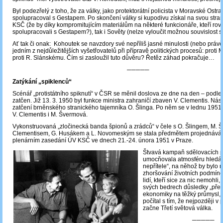
Byl podezřelý z toho, že za války, jako protektorátní policista v Moravské Ostra
spolupracoval s Gestapem. Po skončení války si kupodivu získal na svou stranu
KSČ (že by díky kompromitujícím materiálům na některé funkcionáře, kteří rov
spolupracovali s Gestapem?), tak i Sověty (nelze vyloučit možnou souvislost s
Ať tak či onak: Kohoutek se navzdory své nepříliš jasné minulosti (nebo právě 
jedním z nejdůležitějších vyšetřovatelů při přípravě politických procesů: proti 
proti R. Slánskému. Čím si zasloužil tuto důvěru? Řetěz záhad pokračuje…
─────
Zatýkání „spiklenců“
Scénář „protistátního spiknutí“ v ČSR se měnil doslova ze dne na den – podle 
zatčen. Již 13. 3. 1950 byl funkce ministra zahraničí zbaven V. Clementis. Ná
zatčení brněnského stranického tajemníka O. Šlinga. Po něm se v lednu 1951 o
V. Clementis i M. Švermová.
Vykonstruovaná „zločinecká banda špionů a zrádců“ v čele s O. Šlingem, M. 
Clementisem, G. Husákem a L. Novomeským se stala předmětem projednáván
plenárním zasedání ÚV KSČ ve dnech 21.-24. února 1951 v Praze.
Štvavá kampaň sdělovacích p
umocňovala atmosféru hledání
nepřítele“, na něhož by bylo 
zhoršování životních podmín
lidí, kteří sice za nic nemohli,
svých bedrech důsledky „přeo
ekonomiky na těžký průmysl,
počítal s tím, že nejpozději v 
začne Třetí světová válka.
─────