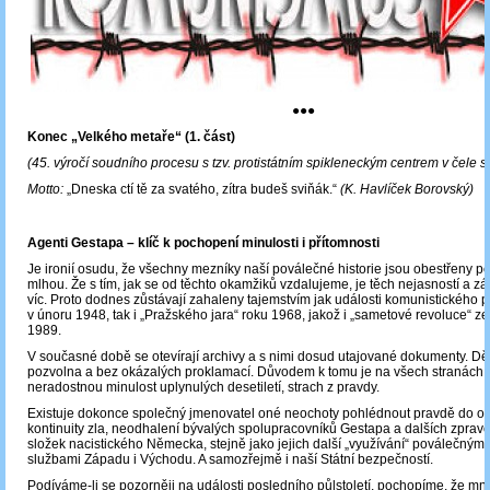
●●●
Konec „Velkého metaře“ (1. část)
(45. výročí soudního procesu s tzv. protistátním spikleneckým centrem v čele 
Motto:
„Dneska ctí tě za svatého, zítra budeš sviňák.“
(K. Havlíček Borovský)
Agenti Gestapa – klíč k pochopení minulosti i přítomnosti
Je ironií osudu, že všechny mezníky naší poválečné historie jsou obestřeny 
mlhou. Že s tím, jak se od těchto okamžiků vzdalujeme, je těch nejasností a zá
víc. Proto dodnes zůstávají zahaleny tajemstvím jak události komunistického p
v únoru 1948, tak i „Pražského jara“ roku 1968, jakož i „sametové revoluce“ z
1989.
V současné době se otevírají archivy a s nimi dosud utajované dokumenty. Děj
pozvolna a bez okázalých proklamací. Důvodem k tomu je na všech stranách, j
neradostnou minulost uplynulých desetiletí, strach z pravdy.
Existuje dokonce společný jmenovatel oné neochoty pohlédnout pravdě do oč
kontinuity zla, neodhalení bývalých spolupracovníků Gestapa a dalších zprav
složek nacistického Německa, stejně jako jejich další „využívání“ poválečnými
službami Západu i Východu. A samozřejmě i naší Státní bezpečností.
Podíváme-li se pozorněji na události posledního půlstoletí, pochopíme, že mn