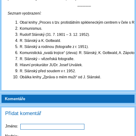
─────
Seznam vyobrazení:
Obal knihy „Proces s tzv. protistátním spikleneckým centrem v čele s R
Komunismus.
Rudolf Slánský (31. 7. 1901 – 3. 12. 1952).
R. Slánský a K. Gottwald.
R. Slánský a rodinou (fotografie z r. 1951).
Komunistická „svatá trojice“ (zleva): R. Slánský, K. Gottwald, A. Zápoto
R. Slánský – vězeňská fotografie.
Hlavní prokurátor JUDr. Josef Urválek.
R. Slánský před soudem v r. 1952.
Obálka knihy „Zpráva o mém muži“ od J. Slánské.
Komentáře
Přidat komentář
Jméno: