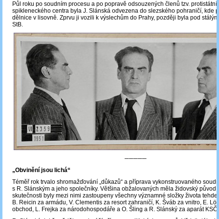
Půl roku po soudním procesu a po popravě odsouzených členů tzv. protistátní
spikleneckého centra byla J. Slánská odvezena do slezského pohraničí, kde p
dělnice v lisovně. Zprvu ji vozili k výslechům do Prahy, později byla pod stál
StB.
─────
„Obvinění jsou lichá“
Téměř rok trvalo shromažďování „důkazů“ a příprava vykonstruovaného soud
s R. Slánským a jeho společníky. Většina obžalovaných měla židovský původ, 
skutečnosti byly mezi nimi zastoupeny všechny významné složky života tehdejš
B. Reicin za armádu, V. Clementis za resort zahraničí, K. Šváb za vnitro, E. Lö
obchod, L. Frejka za národohospodáře a O. Šling a R. Slánský za aparát KSČ.