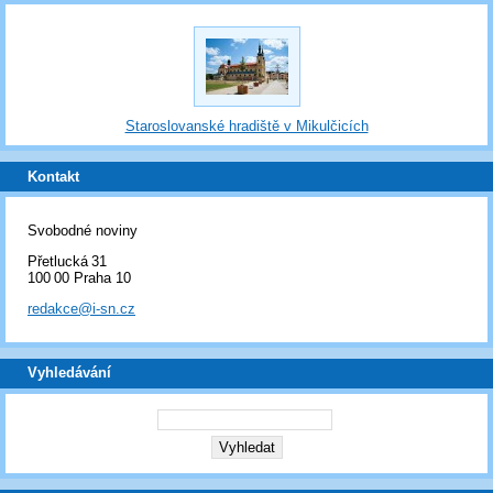
Staroslovanské hradiště v Mikulčicích
Kontakt
Svobodné noviny
Přetlucká 31
100 00 Praha 10
redakce@i-sn.cz
Vyhledávání