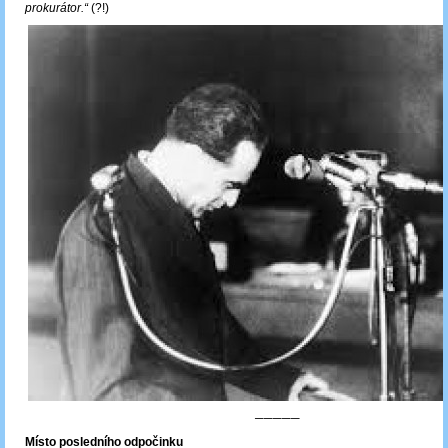
prokurátor.“
(?!)
─────
Místo posledního odpočinku