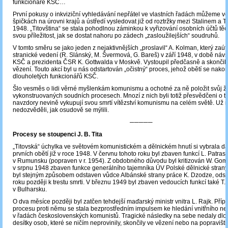
funkcionáře KSČ…
První pokusy o inkviziční vyhledávání nepřátel ve vlastních řadách můžeme ve
špičkách na úrovni krajů a ústředí vysledovat již od roztržky mezi Stalinem a T
1948. „Titovština“ se stala pohodlnou záminkou k vyřizování osobních účtů těch, 
svou příležitost, jak se dostat nahoru po zádech „zasloužilejších“ soudruhů.
V tomto směru se jako jeden z nejaktivnějších „proslavil“ A. Kolman, který zaút
stranické vedení (R. Slánský, M. Švermová, G. Bareš) v září 1948, v době náv
KSČ a prezidenta ČSR K. Gottwalda v Moskvě. Vystoupil předčasně a skončil
vězení. Touto akcí byl u nás odstartován „očistný“ proces, jehož obětí se nako
dlouholetých funkcionářů KSČ.
Šlo vesměs o lidi věrné myšlenkám komunismu a ochotné za ně položit svůj živ
vykonstruovaných soudních procesech. Mnozí z nich byli totiž přesvědčeni o t
navzdory nevině vykupují svou smrtí vítězství komunismu na celém světě. Už 
nedozvěděli, jak osudově se mýlili.
─────
Procesy se stoupenci J. B. Tita
„Titovská“ úchylka ve světovém komunistickém a dělnickém hnutí si vybrala d
prvních obětí již v roce 1948. V červnu tohoto roku byl zbaven funkcí L. Patra
v Rumunsku (popraven v r. 1954). Z obdobného důvodu byl kritizován W. Gomuł
v srpnu 1948 zbaven funkce generálního tajemníka ÚV Polské dělnické strany.
byl stejným způsobem odstaven vůdce Albánské strany práce K. Dzodze, ods
roku později k trestu smrti. V březnu 1949 byl zbaven vedoucích funkcí také T.
v Bulharsku.
O dva měsíce později byl zatčen tehdejší maďarský ministr vnitra L. Rajk. Pří
procesu proti němu se stala bezprostředním impulsem ke hledání vnitřního nep
v řadách československých komunistů. Tragické následky na sebe nedaly dlo
desítky osob, které se ničím neprovinily, skončily ve vězení nebo na popravišti.