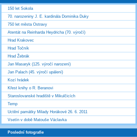
150 let Sokola
70. narozeniny J. E. kardinála Dominika Duky
750 let města Ostravy
Atentát na Reinharda Heydricha (70. výročí)
Hrad Krakovec
Hrad Točník
Hrad Žebrák
Jan Masaryk (125. výročí narození)
Jan Palach (45. výročí upálení)
Kozí hrádek
Křest knihy o R. Beranovi
Staroslovanské hradiště v Mikulčicích
Temp
Uctění památky Milady Horákové 26. 6. 2011
Vsetín v době Matouše Václavka
Poslední fotografie