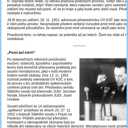
R. Slánský dobře věděl, co obnáší příprava politických procesů. Vždyť stál u je
pomáhal roztáčet „mlýn“ třídní nenávisti, který nakonec semlel i jeho samotnéh
zatčení mu muselo být jasné, oč se tu hraje a jaký bude jeho další osud. Přesto
nedojde k nejhoršímu.
Již tři dny po zatčení, 26. 11. 1951, adresoval předsednictvu ÚV KSČ tato slov
k Vám jednu prosbu: Nevynášejte předem veřejný rozsudek proti mně jako nep
skálopevně přesvědčen, že obvinění proti mně vznesená se ukáží jako lichá.“
Pravdivost toho, co tehdy napsal, se potvrdila až po letech. Život mu však už ni
nedokázal.
─────
„Psovi psí smrt!“
Po nekonečných měsících ponižování,
mučení, výslechů, fyzického i psychického
teroru byly konečně připraveny podklady pro
soudní monstrproces, jaký v naší moderní
historii neměl obdoby. Dne 13. 11. 1952
rozhodl politický sekretariát ÚV KSČ o tom,
že proces s tzv. protistátním spikleneckým
centrem potrvá osm dní. Předsedou senátu
Státního soudu byl jmenován JUDr. Jaroslav
Novák, hlavním prokurátorem JUDr. Josef
Urválek.
Soudní přelíčení se 14 obžalovanými
„spiklenci“ probíhalo ve dnech 20.-27. 11.
1952 v budově Státního soudu v Praze na
Pankráci. Průběh jednání byl přenášen
rozhlasem a stenografické záznamy byly po
několik dní otiskovány ve všech hlavních denících. Monstrproces navíc probíh