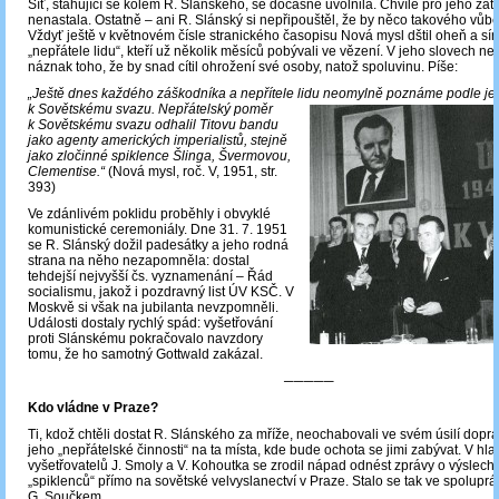
Síť, stahující se kolem R. Slánského, se dočasně uvolnila. Chvíle pro jeho zatč
nenastala. Ostatně – ani R. Slánský si nepřipouštěl, že by něco takového vůbe
Vždyť ještě v květnovém čísle stranického časopisu Nová mysl dštil oheň a sí
„nepřátele lidu“, kteří už několik měsíců pobývali ve vězení. V jeho slovech n
náznak toho, že by snad cítil ohrožení své osoby, natož spoluvinu. Píše:
„Ještě dnes každého záškodníka a nepřítele lidu neomylně poznáme podle je
k Sovětskému svazu. Nepřátelský
poměr
k Sovětskému svazu odhalil Titovu bandu
jako agenty amerických imperialistů, stejně
jako zločinné spiklence Šlinga, Švermovou,
Clementise.“
(Nová mysl, roč. V, 1951, str.
393)
Ve zdánlivém poklidu proběhly i obvyklé
komunistické ceremoniály. Dne 31. 7. 1951
se R. Slánský dožil padesátky a jeho rodná
strana na něho nezapomněla: dostal
tehdejší nejvyšší čs. vyznamenání – Řád
socialismu, jakož i pozdravný list ÚV KSČ. V
Moskvě si však na jubilanta nevzpomněli.
Události dostaly rychlý spád: vyšetřování
proti Slánskému pokračovalo navzdory
tomu, že ho samotný Gottwald zakázal.
─────
Kdo vládne v Praze?
Ti, kdož chtěli dostat R. Slánského za mříže, neochabovali ve svém úsilí dopra
jeho „nepřátelské činnosti“ na ta místa, kde bude ochota se jimi zabývat. V hl
vyšetřovatelů J. Smoly a V. Kohoutka se zrodil nápad odnést zprávy o výslech
„spiklenců“ přímo na sovětské velvyslanectví v Praze. Stalo se tak ve spolupr
G. Součkem.