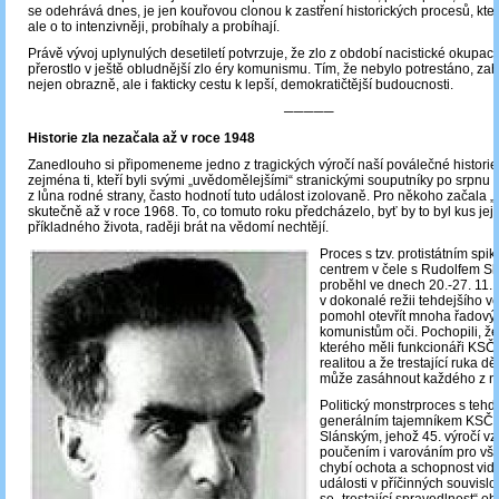
se odehrává dnes, je jen kouřovou clonou k zastření historických procesů, kt
ale o to intenzivněji, probíhaly a probíhají.
Právě vývoj uplynulých desetiletí potvrzuje, že zlo z období nacistické okupa
přerostlo v ještě obludnější zlo éry komunismu. Tím, že nebylo potrestáno, z
nejen obrazně, ale i fakticky cestu k lepší, demokratičtější budoucnosti.
─────
Historie zla nezačala až v roce 1948
Zanedlouho si připomeneme jedno z tragických výročí naší poválečné historie
zejména ti, kteří byli svými „uvědomělejšími“ stranickými souputníky po srpnu
z lůna rodné strany, často hodnotí tuto událost izolovaně. Pro někoho začala „h
skutečně až v roce 1968. To, co tomuto roku předcházelo, byť by to byl kus jej
příkladného života, raději brát na vědomí nechtějí.
Proces s tzv. protistátním sp
centrem v čele s Rudolfem Sl
proběhl ve dnech 20.-27. 11.
v dokonalé režii tehdejšího 
pomohl otevřít mnoha řadovým
komunistům oči. Pochopili, že „
kterého měli funkcionáři KSČ 
realitou a že trestající ruka dě
může zasáhnout každého z ni
Politický monstrproces s tehd
generálním tajemníkem KSČ
Slánským, jehož 45. výročí v
poučením i varováním pro vše
chybí ochota a schopnost vidě
události v příčinných souvislo