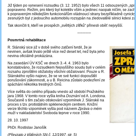
Již týden po vynesení rozsudku (3. 12. 1952) bylo všech 11 odsouzených „spi
popraveno. Režim, pro který byl kolektiv vším a jedinec naopak ničím, se zach
k popraveným někdejším funkcionářům vládnoucí strany bezpříkladně cynicky
zesnulých byl z jedoucího automobilu rozsypán na zledovatělé silnici kdesi z
Tak skončili ti, kteří ve prospěch „světlých zítřků“ přinesli oběť nejvyšší.
─────
Posmrtná rehabilitace
R. Slánský sice již v době svého zatčení tvrdil, že je
nevinen, avšak trvalo ještě více než deset let, než byla jeho
nevina oficiálně prokázána.
Na zasedání ÚV KSČ ve dnech 3.-4. 4. 1963 bylo
konstatováno, že rozsudkem Nejvyššího soudu byli v celém
rozsahu zproštěni obžaloby všichni obžalovaní. Pouze u R.
Slánského vyšlo najevo, že se ve své funkci dopouštěl
porušování zákonnosti, a u B. Reicina zůstalo podezření ze
spáchání několika trestných činů.
Více světla do celého případu vneslo až období Pražského
jara 1968. V tomto roce vyšla kniha
Doznání
od A. Londona.
Současně s tím začalo otiskování vzpomínek J. Slánské na
proces s tzv. protistátním spikleneckým centrem. Knižní
verze těchto vzpomínek vyšla pod názvem
Zpráva o mém
muži
v nakladatelství Svoboda teprve v roce 1990.
28. 10. 1997
PhDr. Rostislav Janošík
(Převzato z tištěných SN č. 12/1997, str. 5)