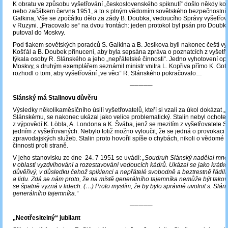
K obratu ve způsobu vyšetřování „československého spiknutí“ došlo někdy k
nebo začátkem června 1951, a to s plným vědomím sovětského bezpečnostní
Galkina, Vše se zpočátku dělo za zády B. Doubka, vedoucího Správy vyšetřov
v Ruzyni. „Pracovalo se“ na dvou frontách: jeden protokol byl psán pro Doubk
putoval do Moskvy.
Pod tlakem sovětských poradců S. Galkina a B. Jesikova byli nakonec čeští vy
Košťál a B. Doubek přinuceni, aby byla sepsána zpráva o poznatcích z vyšetřo
týkala osoby R. Slánského a jeho „nepřátelské činnosti“. Jedno vyhotovení op
Moskvy, s druhým exemplářem seznámil ministr vnitra L. Kopřiva přímo K. Got
rozhodl o tom, aby vyšetřování „ve věci“ R. Slánského pokračovalo…
─────
Slánský má Stalinovu důvěru
Výsledky několikaměsíčního úsilí vyšetřovatelů, kteří si vzali za úkol dokázat „
Slánskému, se nakonec ukázal jako velice problematický. Stalin nebyl ochote
z výpovědí K. Löbla, A. Londona a K. Švába, jenž se mezitím z vyšetřovatele S
jedním z vyšetřovaných. Nebylo totiž možno vyloučit, že se jedná o provokaci
zpravodajských služeb. Stalin proto hovořil spíše o chybách, nikoli o vědomé 
činnosti proti straně.
V jeho stanovisku ze dne 24. 7 1951 se uvádí:
„Soudruh Slánský nadělal mn
v oblasti vyzdvihování a rozestavování vedoucích kádrů. Ukázal se jako krátkoz
důvěřivý, v důsledku čehož spiklenci a nepřátelé svobodně a beztrestně řádili 
a lidu. Zdá se nám proto, že na místě generálního tajemníka nemůže být takový
se špatně vyzná v lidech. (…) Proto myslím, že by bylo správné uvolnit s. Slá
generálního tajemníka.“
─────
„Neotřesitelný“ jubilant