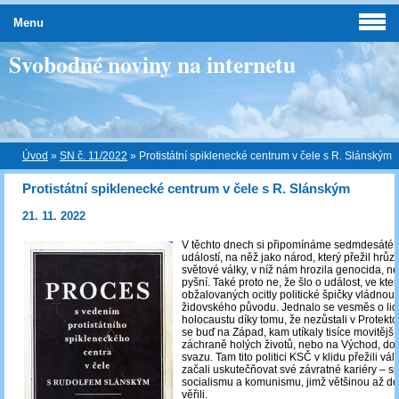
Menu
Svobodné noviny na internetu
Úvod
»
SN č. 11/2022
»
Protistátní spiklenecké centrum v čele s R. Slánským
Protistátní spiklenecké centrum v čele s R. Slánským
21. 11. 2022
V těchto dnech si připomínáme sedmdesáté 
událostí, na něž jako národ, který přežil hrů
světové války, v níž nám hrozila genocida, 
pyšní. Také proto ne, že šlo o událost, ve kter
obžalovaných ocitly politické špičky vládnou
židovského původu. Jednalo se vesměs o lidi, 
holocaustu díky tomu, že nezůstali v Protektor
se buď na Západ, kam utíkaly tisíce movitější
záchraně holých životů, nebo na Východ, do
svazu. Tam tito politici KSČ v klidu přežili vál
začali uskutečňovat své závratné kariéry – sp
socialismu a komunismu, jimž většinou až do
věřili.