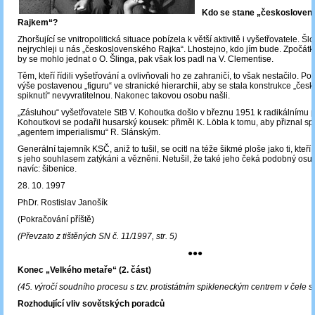
Kdo se stane „českoslove
Rajkem“?
Zhoršující se vnitropolitická situace pobízela k větší aktivitě i vyšetřovatele. Šlo 
nejrychleji u nás „československého Rajka“. Lhostejno, kdo jím bude. Zpočátk
by se mohlo jednat o O. Šlinga, pak však los padl na V. Clementise.
Těm, kteří řídili vyšetřování a ovlivňovali ho ze zahraničí, to však nestačilo. Pot
výše postavenou „figuru“ ve stranické hierarchii, aby se stala konstrukce „če
spiknutí“ nevyvratitelnou. Nakonec takovou osobu našli.
„Zásluhou“ vyšetřovatele StB V. Kohoutka došlo v březnu 1951 k radikálnímu 
Kohoutkovi se podařil husarský kousek: přiměl K. Löbla k tomu, aby přiznal sp
„agentem imperialismu“ R. Slánským.
Generální tajemník KSČ, aniž to tušil, se ocitl na téže šikmé ploše jako ti, kteří 
s jeho souhlasem zatýkáni a vězněni. Netušil, že také jeho čeká podobný osud
navíc: šibenice.
28. 10. 1997
PhDr. Rostislav Janošík
(Pokračování příště)
(Převzato z tištěných SN č. 11/1997, str. 5)
●●●
Konec „Velkého metaře“ (2. část)
(45. výročí soudního procesu s tzv. protistátním spikleneckým centrem v čele 
Rozhodující vliv sovětských poradců