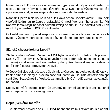
Ministr vnitra L. Kopřiva sice účastníky této „partyzánštiny“ potrestal (jeden z ú
akce za neobjasněných okolností zemřel) a Gottwald další výslechy k osobě 
výslovně zakázal, avšak rozjetý vlak se již nepodařilo zastavit.
Naopak. Opět z iniciativy Galkina a Jesikova sepsali vyšetřovatelé B. Doubek 
v pořadí již druhou zprávu o „nepřátelské činnosti“ generálního tajemníka. Minis
Kopřiva tentokrát již nenašel odvahu strčit ji do šuplíku, ale navštívil s ní v Lá
republiky a předsedu KSČ K. Gottwalda.
Gottwaldova neschopnost vzepřít se působení sovětských poradců přinesla te
ovoce: Výslechy, které se doposud děly „na černo“, dostaly punc legality.
─────
Slánský chystá útěk na Západ?
Stalinovo doporučení z července 1951 bylo beze zbytku splněno. Na plenárn
KSČ v září 1951 byl R. Slánský odvolán z funkce generálního tajemníka (funkc
zrušena) a stal se náměstkem předsedy vlády. Pro hlavní aktéry této záležitosti
nepříjemná causa sprovozena ze světa.
Vyšetřování sice pokračovalo dál, ale nic z výpovědí neposkytovalo důkazy o
trestné činnosti. Nebylo, proč ho zatknout. Záminkou se stala až rozvědná zp
centrálou Bezpečnosti v Moskvě, oznamující, že CIA hodlá zorganizovat útěk 
na Západ.
Kdo by neuvěřil historce o tom, že zhrzený generální tajemník je znechucen tí
něho děje, a proto chce emigrovat?
─────
Dopis „Velkému metaři“
Tuto informaci poskytl dne 4. 11. 1951 bezpečnostním složkám double agent O