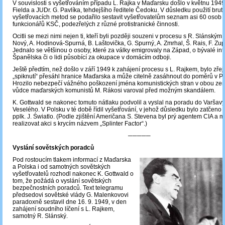
V souvislosti s vyšetřováním případu L. Rajka v Maďarsku došlo v květnu 1949 
Fielda a JUDr. G. Pavlíka, tehdejšího ředitele Čedoku. V důsledku použití brut
vyšetřovacích metod se podařilo sestavit vyšetřovatelům seznam asi 60 osob 
funkcionářů KSČ, podezřelých z různé protistranické činnosti.
Ocitli se mezi nimi nejen ti, kteří byli později souzeni v procesu s R. Slánským, 
Nový, A. Hodinová-Spurná, B. Laštovička, G. Spurný, A. Zmrhal, Š. Rais, F. Zup
Jednalo se většinou o osoby, které za války emigrovaly na Západ, o bývalé int
Španělska či o lidi působící za okupace v domácím odboji.
Ještě předtím, než došlo v září 1949 k zahájení procesu s L. Rajkem, bylo zře
„spiknutí“ přesáhl hranice Maďarska a může citelně zasáhnout do poměrů v Po
Hrozilo nebezpečí vážného poškození jména komunistických stran v obou zem
vůdce maďarských komunistů M. Rákosi varoval před možným skandálem.
K. Gottwald se nakonec tomuto nátlaku podvolil a vyslal na poradu do Varšavy 
Veselého. V Polsku v té době řídil vyšetřování, v jehož důsledku bylo zatčeno
pplk. J. Światlo. (Podle zjištění Američana S. Stevena byl prý agentem CIA a m
realizovat akci s krycím názvem „Splinter Factor“.)
─────
Vyslání sovětských poradců
Pod rostoucím tlakem informací z Maďarska
a Polska i od samotných sovětských
vyšetřovatelů rozhodl nakonec K. Gottwald o
tom, že požádá o vyslání sovětských
bezpečnostních poradců. Text telegramu
předsedovi sovětské vlády G. Malenkovovi
paradoxně sestavil dne 16. 9. 1949, v den
zahájení soudního líčení s L. Rajkem,
samotný R. Slánský.