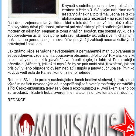
K výročí soudního procesu s tzv. protistátní
centrem v čele s R. Slánským nabízíme naši
let starý článek na toto téma. Jedná se text, 
ubíhajícímu času nezestárl – na rozdíl od je
říci i dnes, zejména mladým lidem, kteří o této době nic nevědí, protože ofici
Fialovy vlády dává přednost „mlácení prázdné slámy“ před potřebnými inform
moderních dějinách. Nejinak je tomu v našich školách, kde solidní výuku děje
zodpovědnými učiteli postupně nahrazují skupinky aktivistů s velmi chatrným v
naši mladou generaci nejen nevzdělávají, nýbrž ji zahlcují neomarxistickými b
prázdnými floskulemi.
Jak známo, lépe se vládne nevědomému a permanentně manipulovanému st
sebevědomým, vzdělaným a poučeným občanům. „Politolog“ P. Fiala, který kdy
historii, aby od ní utekl k „pavědě“ zvané politologie, to dobře ví. Proto raději 
přezdívka „Mlčoch“), jelikož si myslí, že by se pak mohl stát „filozofem“, jak pra
přísloví. V jeho případě to ovšem neplatí. Hlupák a jalový tlučhuba se jím nikdy
kdybys vedl osla do Paříže, komoň z něho nebude.
Redakce SN bude proto v následujících dnech bedlivě sledovat, kterak se s tí
výročím našich novodobých dějin vypořádají sdělovací prostředky, obzvláště
šířící Česko-ukrajinská televize v čele s exkomunistou P. Dvořákem a jeho po
zpravodajství. Bude-li třeba, zveřejníme na toto historické téma další, doplňují
REDAKCE