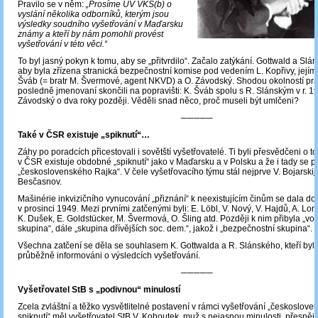
Pravilo se v něm:
„Prosíme ÚV VKS(b) o
vyslání několika odborníků, kterým jsou
výsledky soudního vyšetřování v Maďarsku
známy a kteří by nám pomohli provést
vyšetřování v této věci.“
To byl jasný pokyn k tomu, aby se „přitvrdilo“. Začalo zatýkání. Gottwald a Sláns
aby byla zřízena stranická bezpečnostní komise pod vedením L. Kopřivy, jejímiž
Šváb (= bratr M. Švermové, agent NKVD) a O. Závodský. Shodou okolností pr
posledně jmenovaní skončili na popravišti: K. Šváb spolu s R. Slánským v r. 1
Závodský o dva roky později. Věděli snad něco, proč museli být umlčeni?
─────
Také v ČSR existuje „spiknutí“…
Záhy po poradcích přicestovali i sovětští vyšetřovatelé. Ti byli přesvědčeni o t
v ČSR existuje obdobné „spiknutí“ jako v Maďarsku a v Polsku a že i tady se p
„československého Rajka“. V čele vyšetřovacího týmu stál nejprve V. Bojarskij
Besčasnov.
Mašinérie inkvizičního vynucování „přiznání“ k neexistujícím činům se dala d
v prosinci 1949. Mezi prvními zatčenými byli: E. Löbl, V. Nový, V. Hajdů, A. Lo
K. Dušek, E. Goldstücker, M. Švermová, O. Šling atd. Později k nim přibyla „vo
skupina“, dále „skupina dřívějších soc. dem.“, jakož i „bezpečnostní skupina“.
Všechna zatčení se děla se souhlasem K. Gottwalda a R. Slánského, kteří byl
průběžně informováni o výsledcích vyšetřování.
─────
Vyšetřovatel StB s „podivnou“ minulostí
Zcela zvláštní a těžko vysvětlitelné postavení v rámci vyšetřování „českoslov
spiknutí“ měl vyšetřovatel StB V. Kohoutek, muž s nejasnou minulosti, přesněji: