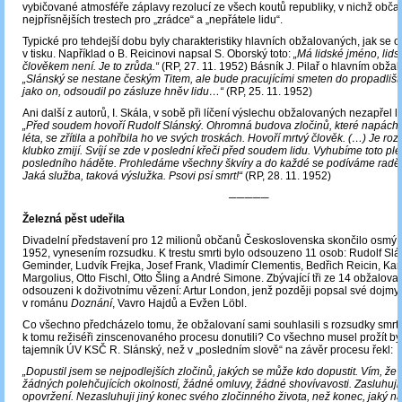
vybičované atmosféře záplavy rezolucí ze všech koutů republiky, v nichž občan
nejpřísnějších trestech pro „zrádce“ a „nepřátele lidu“.
Typické pro tehdejší dobu byly charakteristiky hlavních obžalovaných, jak se 
v tisku. Například o B. Reicinovi napsal S. Oborský toto:
„Má lidské jméno, lidsk
člověkem není. Je to zrůda.“
(RP, 27. 11. 1952) Básník J. Pilař o hlavním obža
„Slánský se nestane českým Titem, ale bude pracujícími smeten do propadlišt
jako on, odsoudil po zásluze hněv lidu…“
(RP, 25. 11. 1952)
Ani další z autorů, I. Skála, v sobě při líčení výslechu obžalovaných nezapřel li
„Před soudem hovoří Rudolf Slánský. Ohromná budova zločinů, které napácha
léta, se zřítila a pohřbila ho ve svých troskách. Hovoří mrtvý člověk. (…) Je r
klubko zmijí. Svíjí se zde v poslední křeči před soudem lidu. Vyhubíme toto p
posledního háděte. Prohledáme všechny škvíry a do každé se podíváme raději
Jaká služba, taková výslužka. Psovi psí smrt!“
(RP, 28. 11. 1952)
─────
Železná pěst udeřila
Divadelní představení pro 12 milionů občanů Československa skončilo osmý d
1952, vynesením rozsudku. K trestu smrti bylo odsouzeno 11 osob: Rudolf Slá
Geminder, Ludvík Frejka, Josef Frank, Vladimír Clementis, Bedřich Reicin, Kar
Margolius, Otto Fischl, Otto Šling a André Simone. Zbývající tři ze 14 obžalova
odsouzeni k doživotnímu vězení: Artur London, jenž později popsal své dojmy
v románu
Doznání
, Vavro Hajdů a Evžen Löbl.
Co všechno předcházelo tomu, že obžalovaní sami souhlasili s rozsudky smrti
k tomu režiséři zinscenovaného procesu donutili? Co všechno musel prožít bý
tajemník ÚV KSČ R. Slánský, než v „posledním slově“ na závěr procesu řekl:
„Dopustil jsem se nejpodlejších zločinů, jakých se může kdo dopustit. Vím, že
žádných polehčujících okolností, žádné omluvy, žádné shovívavosti. Zasluhuj
opovržení. Nezasluhuji jiný konec svého zločinného života, než konec, jaký na