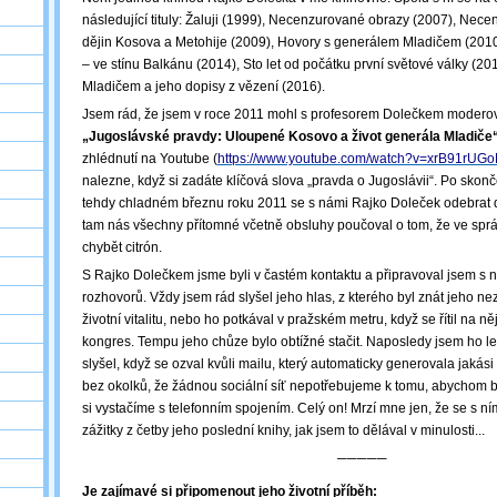
následující tituly: Žaluji (1999), Necenzurované obrazy (2007), Nece
dějin Kosova a Metohije (2009), Hovory s generálem Mladičem (2010)
– ve stínu Balkánu (2014), Sto let od počátku první světové války (2
Mladičem a jeho dopisy z vězení (2016).
Jsem rád, že jsem v roce 2011 mohl s profesorem Dolečkem modero
„Jugoslávské pravdy: Uloupené Kosovo a život generála Mladiče
zhlédnutí na Youtube (
https://www.youtube.com/watch?v=xrB91rUG
nalezne, když si zadáte klíčová slova „pravda o Jugoslávii“. Po skonč
tehdy chladném březnu roku 2011 se s námi Rajko Doleček odebrat 
tam nás všechny přítomné včetně obsluhy poučoval o tom, že ve sp
chybět citrón.
S Rajko Dolečkem jsme byli v častém kontaktu a připravoval jsem s 
rozhovorů. Vždy jsem rád slyšel jeho hlas, z kterého byl znát jeho 
životní vitalitu, nebo ho potkával v pražském metru, když se řítil na
kongres. Tempu jeho chůze bylo obtížné stačit. Naposledy jsem ho le
slyšel, když se ozval kvůli mailu, který automaticky generovala jakási 
bez okolků, že žádnou sociální síť nepotřebujeme k tomu, abychom by
si vystačíme s telefonním spojením. Celý on! Mrzí mne jen, že se s n
zážitky z četby jeho poslední knihy, jak jsem to dělával v minulosti...
─────
Je zajímavé si připomenout jeho životní příběh: