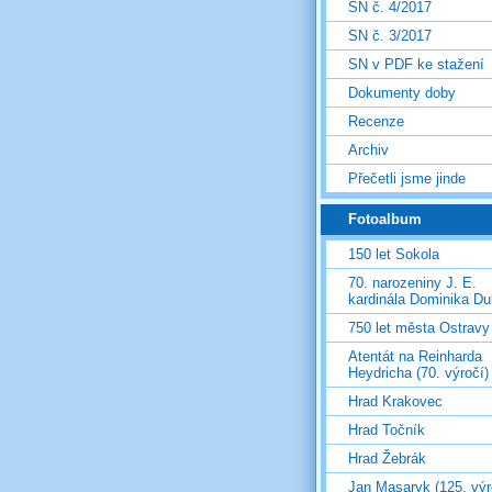
SN č. 4/2017
SN č. 3/2017
SN v PDF ke stažení
Dokumenty doby
Recenze
Archiv
Přečetli jsme jinde
Fotoalbum
150 let Sokola
70. narozeniny J. E.
kardinála Dominika D
750 let města Ostravy
Atentát na Reinharda
Heydricha (70. výročí)
Hrad Krakovec
Hrad Točník
Hrad Žebrák
Jan Masaryk (125. výr