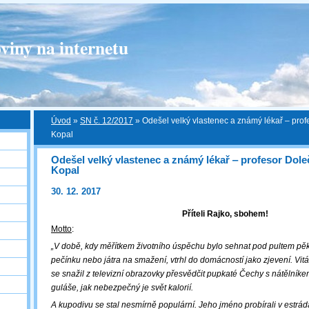
viny na internetu
Úvod
»
SN č. 12/2017
»
Odešel velký vlastenec a známý lékař ‒ prof
Kopal
Odešel velký vlastenec a známý lékař ‒ profesor Dole
Kopal
30. 12. 2017
Příteli Rajko, sbohem!
Motto
:
„V době, kdy měřítkem životního úspěchu bylo sehnat pod pultem pě
pečínku nebo játra na smažení, vtrhl do domácností jako zjevení. Vitá
se snažil z televizní obrazovky přesvědčit pupkaté Čechy s nátělní
guláše, jak nebezpečný je svět kalorií.
A kupodivu se stal nesmírně populární. Jeho jméno probírali v estrád