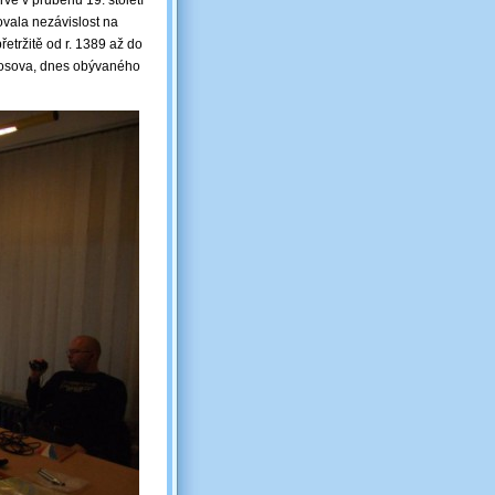
ve v průběhu 19. století
ovala nezávislost na
řetržitě od r. 1389 až do
 Kosova, dnes obývaného