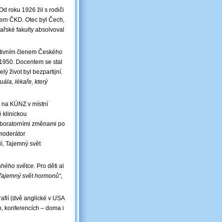
d roku 1926 žil s rodiči
ern ČKD. Otec byl Čech,
řské fakulty absolvoval
aktivním členem Českého
 1950. Docentem se stal
ý život byl bezpartijní.
uála, lékaře, který
og na KÚNZ v místní
 klinickou
laboratorními změnami po
 moderátor
í, Tajemný svět
ahého světce
. Pro děti al
Tajemný svět hormonů“,
afií (dvě anglické v USA
, konferencích ‒ doma i