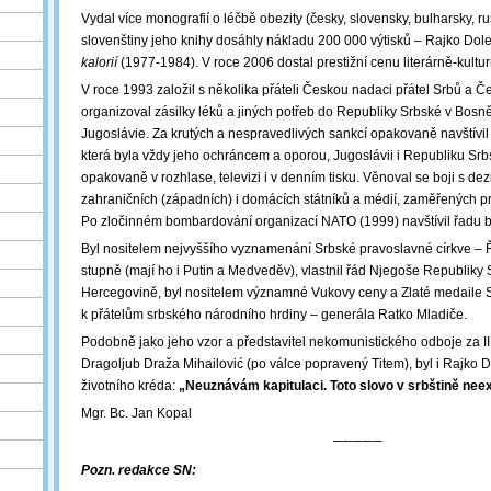
Vydal více monografií o léčbě obezity (česky, slovensky, bulharsky, ru
slovenštiny jeho knihy dosáhly nákladu 200 000 výtisků – Rajko Dol
kalorií
(1977-1984). V roce 2006 dostal prestižní cenu literárně-kultur
V roce 1993 založil s několika přáteli Českou nadaci přátel Srbů a Č
organizoval zásilky léků a jiných potřeb do Republiky Srbské v Bos
Jugoslávie. Za krutých a nespravedlivých sankcí opakovaně navštívil
která byla vždy jeho ochráncem a oporou, Jugoslávii i Republiku Sr
opakovaně v rozhlase, televizi i v denním tisku. Věnoval se boji s d
zahraničních (západních) i domácích státníků a médií, zaměřených p
Po zločinném bombardování organizací NATO (1999) navštívil řadu
Byl nositelem nejvyššího vyznamenání Srbské pravoslavné církve ‒ Ř
stupně (mají ho i Putin a Medveděv), vlastnil řád Njegoše Republiky
Hercegovině, byl nositelem významné Vukovy ceny a Zlaté medaile Sr
k přátelům srbského národního hrdiny ‒ generála Ratko Mladiče.
Podobně jako jeho vzor a představitel nekomunistického odboje za II.
Dragoljub Draža Mihailović (po válce popravený Titem), byl i Rajko
životního kréda:
„Neuznávám kapitulaci. Toto slovo v srbštině neex
Mgr. Bc. Jan Kopal
─────
Pozn. redakce SN: