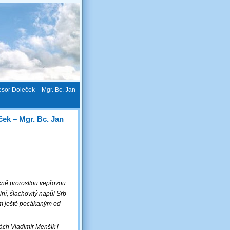
esor Doleček – Mgr. Bc. Jan
ček – Mgr. Bc. Jan
kně prorostlou vepřovou
lní, šlachovitý napůl Srb
kem ještě pocákaným od
ách Vladimír Menšík i