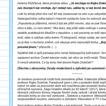
Helena Růžičková, která proslula větou:
„Já nechápu to Rajko Doleč
nás tlustejch tak strefuje, dyť nebejt nás, udělal by si tak levně d
Lidé ho tehdy před více než 40 lety zastavovali na ulici a po odvysílán
Nebezpečného světa kalorií v hlavním vysílacím čase ho zahrnuli skoro
„Popularita je příjemná, nesmí jí být ale příliš mnoho, aby se pak člo
něco k jídlu, co není dietní,“ říká dnes, kdy ještě stále ordinuje v ostr
nejdéle praktikujícím lékařům v republice, o své pacienty se totiž star
tvrdí, stále si udržuje váhu kolem 70 kilogramů, miluje saláty, ale sem
za ta léta i v lecčems změnil, což ukazuje jeho nejnovější kniha.
„Boj
posunul jinam,“
připouští.
(…
)
Naštěstí lidé si spíš pamatují jeho seriál Nebezpečný svět kalorií. Ten
vyplavení archivu České televize voda, ale něco se zničit nedá. Třeba z
či nevzít vdoleček, Co by tomu řekl docent Rajko Doleček?“
(Šlechta z obrazovky. Osudy moderátorů a zpěváků po sametové r
─────
Je smutnou povinností vzdát hold zesnulému příteli. A takovým přítel
profesor Rajko Doleček. Paradoxně jsem s ním v poslední době nepří
neboť mi stále na pracovním stole leží rozečtená jako poslední (bohuže
příznačně nazvaná „Sága českého lékaře po 92 letech“ (2017), kter
stranách záživnou formou mapuje životní cesty, radosti i strasti toho
věnování knihy je více než výmluvné:
„Tatínkovi a mamince. Milované 
nespravedlivě souzeni, odsouzeni a zahubeni Tribunálem ICTY v Ha
Není jedinou knihou Rajko Dolečka v mé knihovně. Spolu s ní se na 