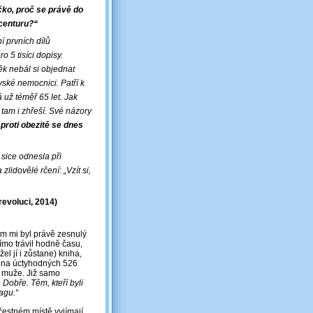
ko, proč se právě do
ocenturu?“
í prvních dílů
 5 tisíci dopisy.
věk nebál si objednat
avské nemocnici. Patří k
á už téměř 65 let. Jak
 tam i zhřeší. Své názory
 proti obezitě se dnes
 sice odnesla při
lidovělé rčení: „Vzít si,
evoluci, 2014)
em mi byl právě zesnulý
mo trávil hodně času,
l jí i zůstane) kniha,
á na úctyhodných 526
to muže. Již samo
Dobře. Těm, kteří byli
agu.“
čestném místě vyjímají