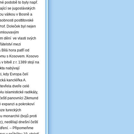
ěné podobě to byly např.
ající se jugoslávských
kou válkou v Bosně a
sobnosti posttitovské
 Prof. Doleček byl nejen
nesmlouvavým
em dění ve vlasti svých
átelství mezi
 Bílá hora patří od
tomu s Kosovem. Kosovo
 bitvě z r. 1389 stojí na
kta nabývají
, kdy Evropa čelí
ecká kancléřka A.
evřela dveře celé
 islamistické radikály,
čeští panovníci Zikmund
é expanzi a pokrokoví
anze tureckých
u monarchii (bojů proti
), nedělají dnešní čeští
patření. ‒ Připomeňme