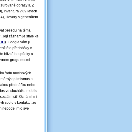
nzurované obrazy II. Z
, Inventura v 89 letech
014), Hovory s generálem
vat besedu na téma
“
. Její záznam je stále ke
oDU
). Google vám ji
ení této přednášky v
do blízké hospůdky a
rávném grogu nesmí
ním řadu novinových
nezměrný optimismus a
 nějakou přednášku nebo
tos ve sluchátku mobilu
sociální síť. Oznámil mi
li spolu v kontaktu, že
ím nepodělím o své