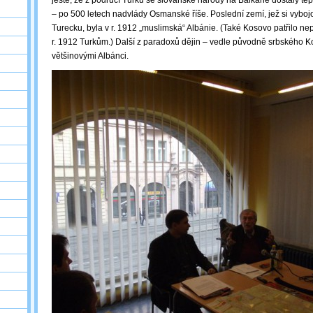
ještě, že z područí Turků se slovanské národy na Balkáně dostaly tepr
– po 500 letech nadvlády Osmanské říše. Poslední zemí, jež si vyboj
Turecku, byla v r. 1912 „muslimská“ Albánie. (Také Kosovo patřilo nep
r. 1912 Turkům.) Další z paradoxů dějin – vedle původně srbského
většinovými Albánci.