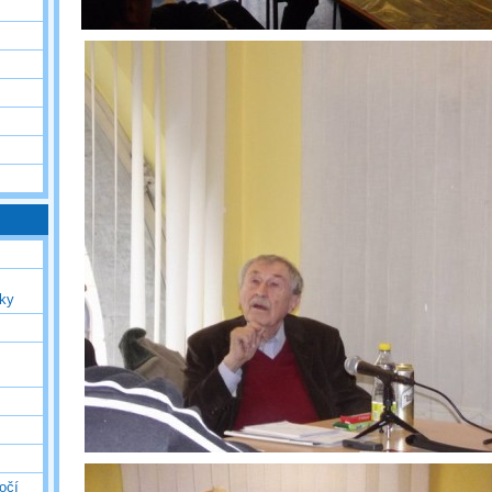
uky
očí