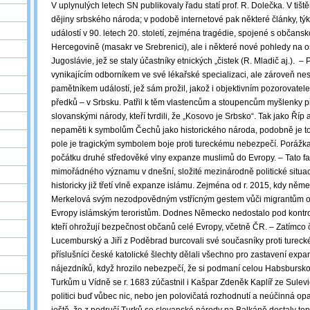
V uplynulých letech SN publikovaly řadu statí prof. R. Dolečka. V tišt
dějiny srbského národa; v podobě internetové pak některé články, týk
událostí v 90. letech 20. století, zejména tragédie, spojené s občans
Hercegovině (masakr ve Srebrenici), ale i některé nové pohledy na o
Jugoslávie, jež se staly účastníky etnických „čistek (R. Mladič aj.). ‒
vynikajícím odborníkem ve své lékařské specializaci, ale zároveň 
pamětníkem událostí, jež sám prožil, jakož i objektivním pozorovatel
předků – v Srbsku. Patřil k těm vlastencům a stoupencům myšlenky př
slovanskými národy, kteří tvrdili, že „Kosovo je Srbsko“. Tak jako Říp a
nepaměti k symbolům Čechů jako historického národa, podobně je 
pole je tragickým symbolem boje proti tureckému nebezpečí. Porážka v
počátku druhé středověké vlny expanze muslimů do Evropy. ‒ Tato fa
mimořádného významu v dnešní, složité mezinárodně politické situaci
historicky již třetí vlně expanze islámu. Zejména od r. 2015, kdy něm
Merkelová svým nezodpovědným vstřícným gestem vůči migrantům ot
Evropy islámským teroristům. Dodnes Německo nedostalo pod kontrolu
kteří ohrožují bezpečnost občanů celé Evropy, včetně ČR. ‒ Zatímco 
Lucemburský a Jiří z Poděbrad burcovali své současníky proti tureck
příslušníci české katolické šlechty dělali všechno pro zastavení exp
nájezdníků, když hrozilo nebezpečí, že si podmaní celou Habsbursko
Turkům u Vídně se r. 1683 zúčastnil i Kašpar Zdeněk Kaplíř ze Sulevic
politici buď vůbec nic, nebo jen polovičatá rozhodnutí a neúčinná o