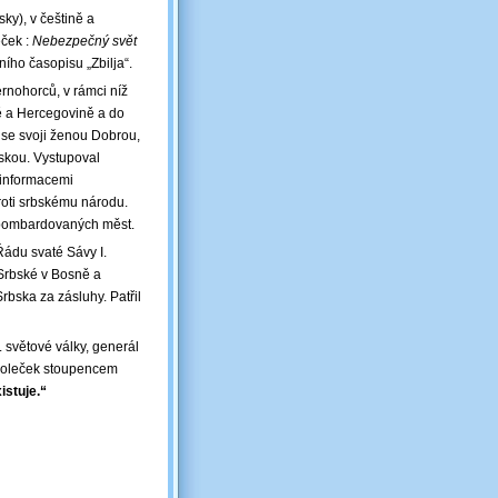
sky), v češtině a
eček :
Nebezpečný svět
ního časopisu „Zbilja“.
ernohorců, v rámci níž
ně a Hercegovině a do
 se svoji ženou Dobrou,
bskou. Vystupoval
ezinformacemi
roti srbskému národu.
 bombardovaných měst.
ádu svaté Sávy I.
 Srbské v Bosně a
bska za zásluhy. Patřil
 světové války, generál
 Doleček stoupencem
istuje.“