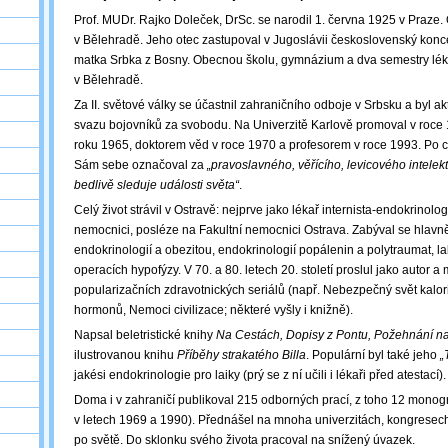
Prof. MUDr. Rajko Doleček, DrSc. se narodil 1. června 1925 v Praze. O
v Bělehradě. Jeho otec zastupoval v Jugoslávii československý konc
matka Srbka z Bosny. Obecnou školu, gymnázium a dva semestry léka
v Bělehradě.
Za II. světové války se účastnil zahraničního odboje v Srbsku a byl 
svazu bojovníků za svobodu. Na Univerzitě Karlově promoval v roce
roku 1965, doktorem věd v roce 1970 a profesorem v roce 1993. Po cel
Sám sebe označoval za
„pravoslavného, věřícího, levicového intelekt
bedlivě sleduje události světa“
.
Celý život strávil v Ostravě: nejprve jako lékař internista-endokrinol
nemocnici, posléze na Fakultní nemocnici Ostrava. Zabýval se hlavně
endokrinologií a obezitou, endokrinologií popálenin a polytraumat, 
operacích hypofýzy. V 70. a 80. letech 20. století proslul jako autor a
popularizačních zdravotnických seriálů (např. Nebezpečný svět kalori
hormonů, Nemoci civilizace; některé vyšly i knižně).
Napsal beletristické knihy
Na Cestách, Dopisy z Pontu, Požehnání n
ilustrovanou knihu
Příběhy strakatého Billa
. Populární byl také jeho
„
jakési endokrinologie pro laiky (prý se z ní učili i lékaři před atestací).
Doma i v zahraničí publikoval 215 odborných prací, z toho 12 monogr
v letech 1969 a 1990). Přednášel na mnoha univerzitách, kongresech
po světě. Do sklonku svého života pracoval na snížený úvazek.