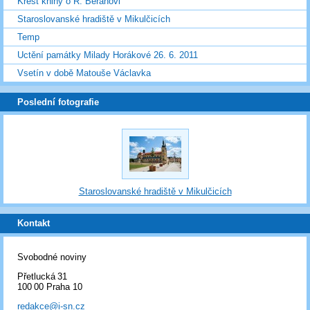
Křest knihy o R. Beranovi
Staroslovanské hradiště v Mikulčicích
Temp
Uctění památky Milady Horákové 26. 6. 2011
Vsetín v době Matouše Václavka
Poslední fotografie
Staroslovanské hradiště v Mikulčicích
Kontakt
Svobodné noviny
Přetlucká 31
100 00 Praha 10
redakce@i-sn.cz