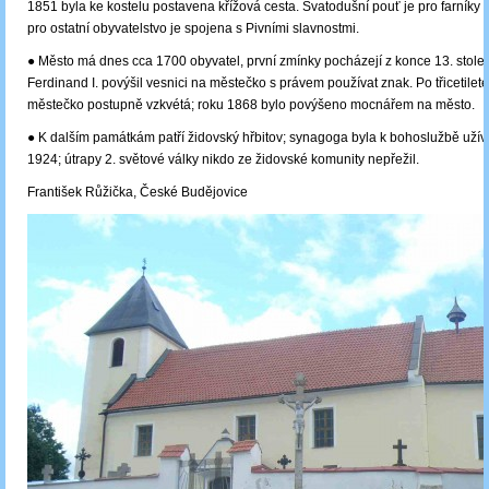
1851 byla ke kostelu postavena křížová cesta. Svatodušní pouť je pro farníky v
pro ostatní obyvatelstvo je spojena s Pivními slavnostmi.
● Město má dnes cca 1700 obyvatel, první zmínky pocházejí z konce 13. století
Ferdinand I. povýšil vesnici na městečko s právem používat znak. Po třicetileté
městečko postupně vzkvétá; roku 1868 bylo povýšeno mocnářem na město.
● K dalším památkám patří židovský hřbitov; synagoga byla k bohoslužbě uží
1924; útrapy 2. světové války nikdo ze židovské komunity nepřežil.
František Růžička, České Budějovice