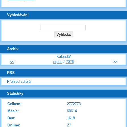
Vyhledávání
Archiv
Kalendář
<<
srpen
/
2026
>>
RSS
Přehled zdrojů
Statistiky
Celkem:
2772773
Měsíc:
60614
Den:
1618
Online:
27