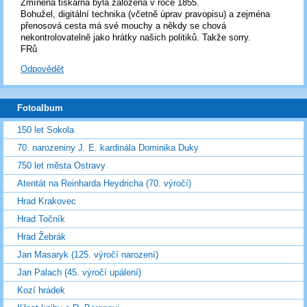
Zmíněná tiskárna byla založena v roce 1855.
Bohužel, digitální technika (včetně úprav pravopisu) a zejména
přenosová cesta má své mouchy a někdy se chová
nekontrolovatelně jako hrátky našich politiků. Takže sorry.
FRů
Odpovědět
Fotoalbum
150 let Sokola
70. narozeniny J. E. kardinála Dominika Duky
750 let města Ostravy
Atentát na Reinharda Heydricha (70. výročí)
Hrad Krakovec
Hrad Točník
Hrad Žebrák
Jan Masaryk (125. výročí narození)
Jan Palach (45. výročí upálení)
Kozí hrádek