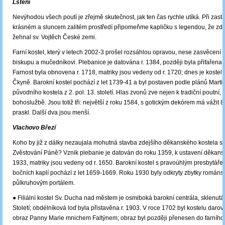
Lštění
Nevýhodou všech poutí je zřejmě skutečnost, jak ten čas rychle utíká. Při zast
krásném a sluncem zalitém prostředí připomeňme kapličku s legendou, že zde 
žehnal sv. Vojtěch České zemi.
Farní kostel, který v letech 2002-3 prošel rozsáhlou opravou, nese zasvěcení s
biskupu a mučedníkovi. Plebanice je datována r. 1384, později byla přifařena
Farnost byla obnovena r. 1718, matriky jsou vedeny od r. 1720; dnes je kostel
Čkyně. Barokní kostel pochází z let 1739-41 a byl postaven podle plánů Martin
původního kostela z 2. pol. 13. století. Hlas zvonů zve nejen k tradiční poutní,
bohoslužbě. Jsou totiž tři: největší z roku 1584, s gotickým dekórem má vážit 8 
praskl. Další dva jsou menší.
Vlachovo Březí
Koho by již z dálky nezaujala mohutná stavba zdejšího děkanského kostela 
Zvěstování Páně? Vznik plebanie je datován do roku 1359, k ustavení děkanstv
1933, matriky jsou vedeny od r. 1650. Barokní kostel s pravoúhlým presbytářem
bočních kaplí pochází z let 1659-1669. Roku 1930 byly odkryty zbytky románs
půlkruhovým portálem.
● Filiální kostel Sv. Ducha nad městem je osmiboká barokní centrála, sklenutá 
Století; obdélníková loď byla přistavěna r. 1903. V roce 1702 byl kostelu daro
obraz Panny Marie mnichem Faltýnem; obraz byl později přenesen do farního