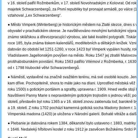
v 16. století patřil Rožmberkům, v 17. století Novohradským z Kolovrat. Od rok
majetek Schwarzenbergů, za První republiky byl pronajat armádě, po válce (1
vztahoval „Lex Schwarzenberg“.
● Město Vimperk (Winterberg) je historickým městem na Zlaté stezce, dnes s víc
obyvatel v prachatickém okrese. Je navštěvováno mnohými turistickými výprav
známo sklářskou a dřevozpracující výrobou, ale také kvalitní polygrafii. Tiskár
roce 185, byla známa tiskem kalendářů, modlitebních a dětských knížek. Vznik
datován do období let 1251-1260, v roce 1423 byl Vimperk vypálen husity, ro
Vladislavem Jagellonským povýšen na město. Roku 1547 jej ztratili Malovcov
protihabsburském povstání. Roku 1563 patřilo Vilémovi z Rožmberka, r. 163
od r. 1798 hlubocké větvi Schwarzenbergů.
● Náměstí, vystavěné na značně svažitém terénu, má své osobité kouzlo. Jen
kam dříve. Pochopitelně, shora to máte jako na dlani. Uprostřed městská věž 
roku 1500) s gotickým portálem a sgrafity, upravena r. 1909. Hned vedle stojí k
Navštívení Panny Marie s nepravidelným gotickým trojlodím s jednou věží; poc
století, přestavěn byl roku 1365 a v 16. století znovu zaklenuta loď, barokně by
a 19. století. Z roku 1702 pochází kamenná gotická socha Madony (kolem r. 14
Vimperská madona (1420) je uložena v Národní galerii. Bohaté vitráže a další
● Plebanie je datována rokem 1384, děkanství bylo ustaveno r. 1883, matriky
r. 1646. Nedaleký hřbitovní kostel z roku 1912 je zasvěcen Božskému Srdci P