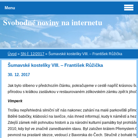
Menu
Svobodné noviny na internetu
Úvod
»
SN č. 12/2017
»
Šumavské kostelíky VIII. ‒ František Růžička
Šumavské kostelíky VIII. ‒ František Růžička
30. 12. 2017
Jak bylo slíbeno v předchozím článku, pokračujeme v cestě napříč krásnou 
přírodou s krátkou zastávkou v restaurovaném zdíkovském zámku zpět k jihoč
Vimperk
Trošku nepřehledná silniční síť nás nakonec zahání na malé parkoviště přím
Bdělé babičky, klábosící na lavičce, nás ihned informují, kudy k náměstí a hez
Zdejší zámek měl pohnutou historii a za národní kulturní památky byl prohláše
2010, kdy byl ve značně zanedbaném stavu. Byl založen králem Přemyslem Ot
pevnost na prastaré stezce, vedoucí z Bavorska do Čech. Stručně z bohaté hi