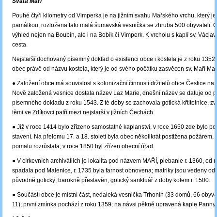
Svatá Maří
Pouhé čtyři kilometry od Vimperka je na jižním svahu Mařského vrchu, který je 
památkou, rozložena tato malá šumavská vesnička se zhruba 500 obyvateli. O
výhled nejen na Boubín, ale i na Bobík či Vimperk. K vrcholu s kaplí sv. Václa
cesta.
Nejstarší dochovaný písemný doklad o existenci obce i kostela je z roku 1352
obec právě od názvu kostela, který je od svého počátku zasvěcen sv. Maří Ma
● Založení obce má souvislost s kolonizační činností držitelů obce Čestice na 
Nově založená vesnice dostala název Laz Marie, dnešní název se datuje od p
písemného dokladu z roku 1543. Z té doby se zachovala gotická křtitelnice, z
těmi ve Zdíkovci patří mezi nejstarší v jižních Čechách.
● Již v roce 1414 bylo zřízeno samostatné kaplanství, v roce 1650 zde bylo p
stavení. Na přelomu 17. a 18. století byla obec několikrát postižena požárem, 
pomalu rozrůstala; v roce 1850 byl zřízen obecní úřad.
● V církevních archiváliích je lokalita pod názvem MAŘÍ, plebanie r. 1360, od 
spadala pod Malenice, r. 1735 byla farnost obnovena; matriky jsou vedeny od r
původně gotický, barokně přestavěn, gotický sanktuář z doby kolem r. 1500.
● Součástí obce je místní část, nedaleká vesnička Trhonín (33 domů, 66 obyvat
11); první zmínka pochází z roku 1359; na návsi pěkně upravená kaple Panny