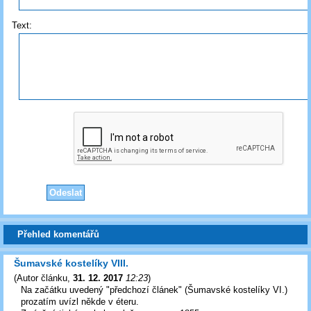
Text:
Přehled komentářů
Šumavské kostelíky VIII.
(
Autor článku
,
31. 12. 2017
12:23
)
Na začátku uvedený "předchozí článek" (Šumavské kostelíky VI.)
prozatím uvízl někde v éteru.