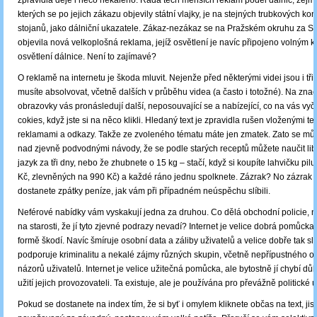
zpravidla děje i něco nekalého. Řada těch menších reklam podél dálnic, zejm
kterých se po jejich zákazu objevily státní vlajky, je na stejných trubkových kon
stojanů, jako dálniční ukazatele. Zákaz-nezákaz se na Pražském okruhu za S
objevila nová velkoplošná reklama, jejíž osvětlení je navíc připojeno volným
osvětlení dálnice. Není to zajímavé?
O reklamě na internetu je škoda mluvit. Nejenže před některými videi jsou i tři 
musíte absolvovat, včetně dalších v průběhu videa (a často i totožné). Na znač
obrazovky vás pronásledují další, neposouvající se a nabízející, co na vás vy
cokies, když jste si na něco klikli. Hledaný text je zpravidla rušen vloženými t
reklamami a odkazy. Takže ze zvoleného tématu máte jen zmatek. Zato se mů
nad zjevně podvodnými návody, že se podle starých receptů můžete naučit lib
jazyk za tři dny, nebo že zhubnete o 15 kg – stačí, když si koupíte lahvičku pil
Kč, zlevněných na 990 Kč) a každé ráno jednu spolknete. Zázrak? No zázrak 
dostanete zpátky peníze, jak vám při případném neúspěchu slíbili.
Neférové nabídky vám vyskakují jedna za druhou. Co dělá obchodní policie, 
na starosti, že jí tyto zjevné podrazy nevadí? Internet je velice dobrá pomůcka, 
formě škodí. Navíc šmíruje osobní data a záliby uživatelů a velice dobře tak sl
podporuje kriminalitu a nekalé zájmy různých skupin, včetně nepřípustného o
názorů uživatelů. Internet je velice užitečná pomůcka, ale bytostně jí chybí dů
užití jejich provozovateli. Ta existuje, ale je používána pro převážně politické ú
Pokud se dostanete na index tím, že si byť i omylem kliknete občas na text, jist