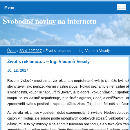
Menu
Svobodné noviny na internetu
Úvod
»
SN č. 12/2017
»
Život s reklamou… ‒ Ing. Vladimír Veselý
Život s reklamou… ‒ Ing. Vladimír Veselý
30. 12. 2017
Rozumný člověk musí uznat, že reklama v nepřehnané výši je či může být i užit
stejný živel jako peníze, kterým vlastně slouží. Pokud seznamuje nenásilně ob
s možnostmi, koupit si např. určitý „tovar“, je to dobré. Pokud však nutí spotřebi
koupil i to, co vlastně nepotřebuje, je to škvár, agresor, zloděj a obtěžovatel, kt
zpronevěřil svému poslání a zaprodal ďáblu zisku. To je bohužel náš současný
Agresivita reklam se v poslední době exponenciálně zvyšuje. Nedovedu posou
částky v ní kolují, ale soudě podle mohutných ocelových stožárů velkoplošný
dálnic, musí to být miliony. A nejenom z férového obchodu, ale v takových tran