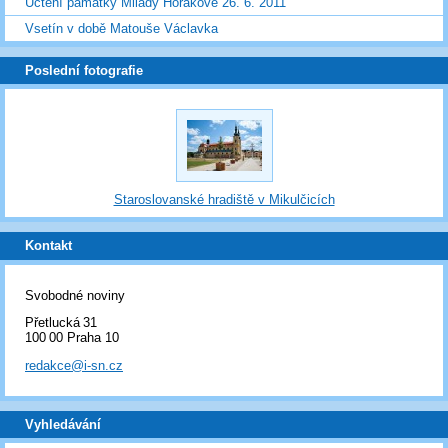
Uctění památky Milady Horákové 26. 6. 2011
Vsetín v době Matouše Václavka
Poslední fotografie
Staroslovanské hradiště v Mikulčicích
Kontakt
Svobodné noviny
Přetlucká 31
100 00 Praha 10
redakce@i-sn.cz
Vyhledávání