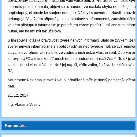
považovaný za závadný, nastanou vám velké potíže. Přeruší se vám selektivně
internetu pro tato témata, objeví se oznámení, že nastala chyba nebo že je ob
nepřístupný, či prostě ke spojení nedojde. Někdy i s návodem, zkusit to pozděj
nefunguje. V každém případě je to manipulace s informacemi, zpravidla účelo
volném přístupu k informacím je pro ně jen cárem papíru. Jistá cenzura informa
nutná, ale nesmí být tak účelová.
S tím souvisí otázka pravdivosti zveřejněných informací. Stalo se zvykem, že 
zveřejněných informací (nejen politických) se neprověřuje. Tak se zveřejňova
stávají nevěrohodnými natolik, že žádné z nich nelze vlastně věřit. Dobrým př
zprávy o UFO a mimozemšťanech nebo o budoucnosti naší Země. To už je ale 
zasluhující si vlastní článek. Než jej napíši, věřte zatím, že život bez účelové r
Ráj.
Souhrnem: Reklama je také živel. V přiměřené míře je dobrý pomocník, přebuj
pán.
21. 12. 2017
Ing. Vladimír Veselý
Komentáře