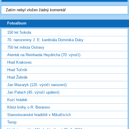
Zatím nebyl vložen žádný komentář
Fotoalbum
150 let Sokola
70. narozeniny J. E. kardinála Dominika Duky
750 let města Ostravy
Atentát na Reinharda Heydricha (70. výročí)
Hrad Krakovec
Hrad Točník
Hrad Žebrák
Jan Masaryk (125. výročí narození)
Jan Palach (45. výročí upálení)
Kozí hrádek
Křest knihy o R. Beranovi
Staroslovanské hradiště v Mikulčicích
Temp