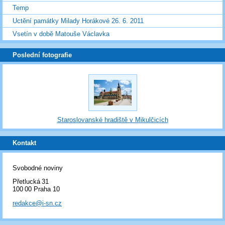
Temp
Uctění památky Milady Horákové 26. 6. 2011
Vsetín v době Matouše Václavka
Poslední fotografie
Staroslovanské hradiště v Mikulčicích
Kontakt
Svobodné noviny
Přetlucká 31
100 00 Praha 10
redakce@i-sn.cz