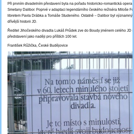
Při prvním divadelním přestavení byla na pořadu historicko-romantická opera
Smetany Dalibor. Poprvé v adaptaci legendárního českého režiséra Miloše 
libretem Pavla Drábka a Tomáše Studeného. Ostatně ‒ Dalibor byl významným
dřívější historii JD.
Ředitel Jihočeského divadla Lukáš Průdek zve do Boudy jménem celého JD 
představení jako naději pro příštích 100 let.
František Růžička, České Budějovice