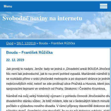
Menu
Svobodné noviny na internetu
Úvod
»
SN č. 12/2019
»
Bouda ‒ František Růžička
Bouda ‒ František Růžička
22. 12. 2019
Jak prostý to nadpis. Jenže: tady se jedná o „Divadelní areál BOUDA Jihočesk
Nic není tak jednoduché, jak to na první pohled vypadá. Mariánské náměstí (
se rozkládá přímo v srdci jihočeské metropole a po dopravní stránce je jedním
nejkrizovějších míst, neboť se zde protínají ulice Pražská a Husova, které jsou
spojovacími tepnami ve směrech od Prahy, Strakonic i Českého Krumlova.
Náměstí má svůj velký historický význam i z pohledu činnosti Jihočeského div
divadelního stánku vůbec. Je totiž místem, kde se v šedesátých letech minulého
počítalo s výstavbou nového divadla. V rámci přípravy staveniště dokonce doš