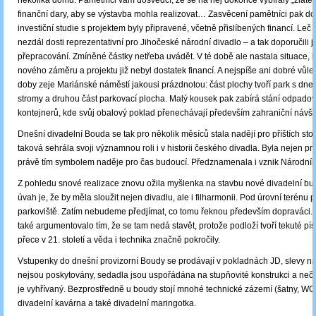
několika domů. Pamětníci vám dosvědčí, že se na něj dokonce vybíraly „zlaté c
finanční dary, aby se výstavba mohla realizovat… Zasvěcení pamětníci pak dod
investiční studie s projektem byly připravené, včetně přislíbených financí. Le
nezdál dosti reprezentativní pro Jihočeské národní divadlo – a tak doporučili 
přepracování. Zmíněné částky netřeba uvádět. V té době ale nastala situace, k
nového záměru a projektu již nebyl dostatek financí. A nejspíše ani dobré vůl
doby zeje Mariánské náměstí jakousi prázdnotou: část plochy tvoří park s dnes 
stromy a druhou část parkovací plocha. Malý kousek pak zabírá stání odpado
kontejnerů, kde svůj obalový poklad přenechávají především zahraniční návšt
Dnešní divadelní Bouda se tak pro několik měsíců stala nadějí pro příštích sto 
taková sehrála svoji významnou roli i v historii českého divadla. Byla nejen pr
právě tím symbolem naděje pro čas budoucí. Předznamenala i vznik Národníh
Z pohledu snové realizace znovu ožila myšlenka na stavbu nové divadelní bu
úvah je, že by měla sloužit nejen divadlu, ale i filharmonii. Pod úrovní terénu 
parkoviště. Zatím nebudeme předjímat, co tomu řeknou především dopraváci.
také argumentovalo tím, že se tam nedá stavět, protože podloží tvoří tekuté pís
přece v 21. století a věda i technika značně pokročily.
Vstupenky do dnešní provizorní Boudy se prodávají v pokladnách JD, slevy n
nejsou poskytovány, sedadla jsou uspořádána na stupňovité konstrukci a nečí
je vyhřívaný. Bezprostředně u boudy stojí mnohé technické zázemí (šatny, WC,
divadelní kavárna a také divadelní maringotka.