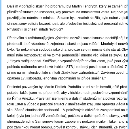
Dalším v pořadí diskusního programu byl Martin Fendrych, který se zaměřil p
přiblížení situace po listopadu, kdy pracoval na ministerstvu vnitra. Nejprve ja
později jako náměstek ministra. Situace byla značně složitá, bylo nutné zajist
činnost související s bezpečností, ale především řešit složitost personálních 
Přivlastnili si dnešní mladí revoluci?
Především si uvědomují jejich výsledek, nezažili socialismus a nechtějí přijít o
přednosti. Lidé všeobecně, zejména ti starší, nejsou vděční. Mnohdy si neuvěd
bylo. Na někom leží svoboda jako tíha, protože se o ni musíte dále starat. Oby
musí stále rozhodovat, dříve to měl jednodušší, mnoho věcí dělal ze zvyku. Li
„L“ bych raději nepsal. Směšné je vzpomínání především v tom, jaké jsou výs
pohledu rodinného uvedl své trable s STB, i rodinný postih otce a dědečků. Z k
přímo na ministerstvo, kde si říkali „Sady, lesy, zahradnictví“. Závěrem uvedl: 
opakem 17. listopadu, jeho vlna vzpomínání mi přijde směšná.“
Poslední pozvaným byl Martin Ehrlich. Podařilo se mi s ním hovořit ještě před
pořadu, takže jsem mu připomněl, aby v těchto dnech „tuctového vzpomínání
na Řím a Anežku. Právě tam jsem jemu a dalším studentům na pokoji rozprávě
roku 1968 a vůbec o politické situaci v Jihočeském kraji, kde opravdu vládla to
síla. Žádné chartistické podhoubí… V položených otázkách zavzpomínal na teh
koleji (byla jen jedna VŠ zemědělská), počátku a dalším průběhu stávky, vznik
shromážděních u Samsonovy kašny, zapojení v podzemní církvi. Také na to, jak
pod záminkou hledat bombu, provést kontrolu stávkujících studentů. Ze svýc