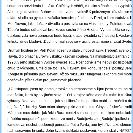
razantnosti není potřebné blíže nic komentovat, včetně řady expresivních výra
soudruha prezidenta Husáka. Chtěl bych vědět, co s tím střihači nebo vypískáv
Ale - co je dovoleno Bohovi, není dovoleno volovi! K položeným otázkám se v
mládí, studia na gymplu, začátku herectví, působení v Plzni, o kamarádství s 
Moučkovou, jak odešla z divadla a postavila se na vlastní nohy. Poinformovala
Táboře budou odhalovat bronzovou sochu Jiřího Hrzána. Vynasnažila se vypo
otázkou, zda nová generace bude lepší, krátce vyjádřila svůj postoj k Václavu 
kritický, dnes kladný). „Duch normalizace se vrací, přestali jsme si vážit Svobo
Druhým hostem byl Petr Kolář, rozený a stále Jihočech (Zliv, Třeboň), svého č
Havla, diplomat na úrovni vskutku každým coulem. Na ministerstvo zahraničí n
1993, v jeho službách vydržel dvacet let… Rozhodně jsme nebyli po listopadu
chudí z Východu. Umělci se fotili s V. Havlem, byl ikonou tehdejší politiky. Jeh
Kongresu působilo jako zjevení. Až do roku 1997 fungoval i ekonomický model
oceňováni především pro „sametový“ přechod.
„17. listopadu jsem byl doma, protože po demonstraci v říjnu jsem se musel sta
manželku, která byla v jiném stavu… Od sarajevského atentátu mám k V. Klau
výhrady. Nedovedu pochopit, jak se z liberálního politika mohl tak změnit a dn
nejrůznější hrozby. Sám mám obavy spíše z putinismu, Číny a především vnitřn
Máme se moc dobře, jak řekla Bára, mnozí se nechají opít rohlíkem nebo kobl
průběhu neopomněl podotknout, že není z Budějovic, ale „Budějc“ (potlesk). 
kandidovat nechci, podporuji generála Petra Pavla, ano byl dříve také člene
rád napravené hříšníky. Jeho kvalitu dokládá postavení, které získal v NATO.“