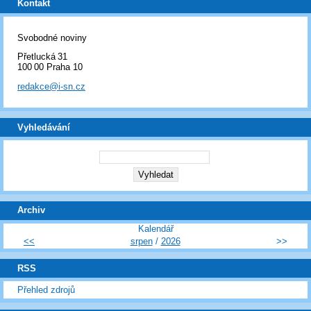
Kontakt
Svobodné noviny
Přetlucká 31
100 00 Praha 10
redakce@i-sn.cz
Vyhledávání
Archiv
Kalendář
<<
srpen
/
2026
>>
RSS
Přehled zdrojů