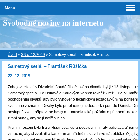
Menu
Svobodné noviny na internetu
Úvod
»
SN č. 12/2019
»
Sametový seriál ‒ František Růžička
Sametový seriál ‒ František Růžička
22. 12. 2019
Zahajovací akcí v Divadelní Boudě Jihočeského divadla byl již 13. listopadu 
Sametový speciál. Po Ostravě a Karlových Varech rovněž v režii DVTV. Takže
pochopením diváků, aby bylo vyhověno technickým požadavkům na pořízení 
kvalitního záznamu. Diváky bylo přeplněno, moderátorka pořadu Daniela Drti
postupně zvala připravené hosty a… musela také požádat o přitopení, nakonec
zimní bundy, aby se jí netřásl hlas.
Prvním hostem byla Bára Hrzánová, která počáteční minuty „odplácala“ jen ta
vzduchu, aby si zvukaři a kameramani řádně nastavili své nádobíčko. O její výř