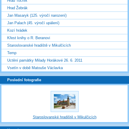
Hrad Točník
Hrad Žebrák
Jan Masaryk (125. výročí narození)
Jan Palach (45. výročí upálení)
Kozí hrádek
Křest knihy o R. Beranovi
Staroslovanské hradiště v Mikulčicích
Temp
Uctění památky Milady Horákové 26. 6. 2011
Vsetín v době Matouše Václavka
Poslední fotografie
Staroslovanské hradiště v Mikulčicích