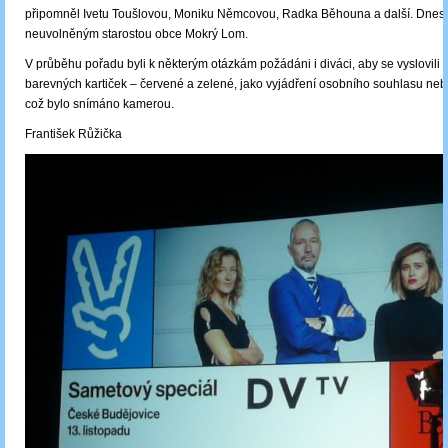
připomněl Ivetu Toušlovou, Moniku Němcovou, Radka Běhouna a další. Dnes 
neuvolněným starostou obce Mokrý Lom.
V průběhu pořadu byli k některým otázkám požádáni i diváci, aby se vyslovili 
barevných kartiček – červené a zelené, jako vyjádření osobního souhlasu ne
což bylo snímáno kamerou.
František Růžička