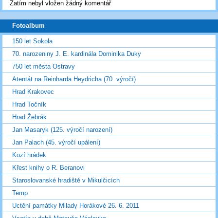
Zatím nebyl vložen žádný komentář
Fotoalbum
150 let Sokola
70. narozeniny J. E. kardinála Dominika Duky
750 let města Ostravy
Atentát na Reinharda Heydricha (70. výročí)
Hrad Krakovec
Hrad Točník
Hrad Žebrák
Jan Masaryk (125. výročí narození)
Jan Palach (45. výročí upálení)
Kozí hrádek
Křest knihy o R. Beranovi
Staroslovanské hradiště v Mikulčicích
Temp
Uctění památky Milady Horákové 26. 6. 2011