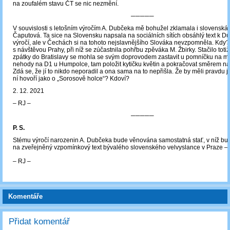
na zoufalém stavu ČT se nic nezmění.
─────
V souvislosti s letošním výročím A. Dubčeka mě bohužel zklamala i slovenská 
Čaputová. Ta sice na Slovensku napsala na sociálních sítích obsáhlý text k 
výročí, ale v Čechách si na tohoto nejslavnějšího Slováka nevzpomněla. Kdy? 
s návštěvou Prahy, při níž se zúčastnila pohřbu zpěváka M. Žbirky. Stačilo toti
zpátky do Bratislavy se mohla se svým doprovodem zastavit u pomníčku na mí
nehody na D1 u Humpolce, tam položit kytičku květin a pokračovat směrem n
Zdá se, že jí to nikdo neporadil a ona sama na to nepřišla. Že by měli pravdu její 
ní hovoří jako o „Sorosově holce“? Kdoví?
2. 12. 2021
‒ RJ ‒
─────
P. S.
Stému výročí narozenin A. Dubčeka bude věnována samostatná stať, v níž bud
na zveřejněný vzpomínkový text bývalého slovenského velvyslance v Praze – 
‒ RJ ‒
Komentáře
Přidat komentář