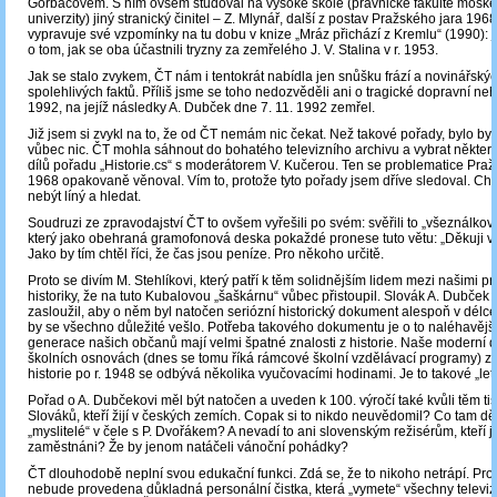
Gorbačovem. S ním ovšem studoval na vysoké škole (právnické fakultě mosk
univerzity) jiný stranický činitel – Z. Mlynář, další z postav Pražského jara 1968.
vypravuje své vzpomínky na tu dobu v knize „Mráz přichází z Kremlu“ (1990): j
o tom, jak se oba účastnili tryzny za zemřelého J. V. Stalina v r. 1953.
Jak se stalo zvykem, ČT nám i tentokrát nabídla jen snůšku frází a novinářskýc
spolehlivých faktů. Příliš jsme se toho nedozvěděli ani o tragické dopravní neh
1992, na jejíž následky A. Dubček dne 7. 11. 1992 zemřel.
Již jsem si zvykl na to, že od ČT nemám nic čekat. Než takové pořady, bylo by 
vůbec nic. ČT mohla sáhnout do bohatého televizního archivu a vybrat některý
dílů pořadu „Historie.cs“ s moderátorem V. Kučerou. Ten se problematice Praž
1968 opakovaně věnoval. Vím to, protože tyto pořady jsem dříve sledoval. Chc
nebýt líný a hledat.
Soudruzi ze zpravodajství ČT to ovšem vyřešili po svém: svěřili to „všeználkovi
který jako obehraná gramofonová deska pokaždé pronese tuto větu: „Děkuji v
Jako by tím chtěl říci, že čas jsou peníze. Pro někoho určitě.
Proto se divím M. Stehlíkovi, který patří k těm solidnějším lidem mezi našimi p
historiky, že na tuto Kubalovou „šaškárnu“ vůbec přistoupil. Slovák A. Dubček by
zasloužil, aby o něm byl natočen seriózní historický dokument alespoň v délc
by se všechno důležité vešlo. Potřeba takového dokumentu je o to naléhavější,
generace našich občanů mají velmi špatné znalosti z historie. Naše moderní d
školních osnovách (dnes se tomu říká rámcové školní vzdělávací programy) 
historie po r. 1948 se odbývá několika vyučovacími hodinami. Je to takové „le
Pořad o A. Dubčekovi měl být natočen a uveden k 100. výročí také kvůli těm t
Slováků, kteří žijí v českých zemích. Copak si to nikdo neuvědomil? Co tam dělaj
„myslitelé“ v čele s P. Dvořákem? A nevadí to ani slovenským režisérům, kteří 
zaměstnáni? Že by jenom natáčeli vánoční pohádky?
ČT dlouhodobě neplní svou edukační funkci. Zdá se, že to nikoho netrápí. Pr
nebude provedena důkladná personální čistka, která „vymete“ všechny televizní