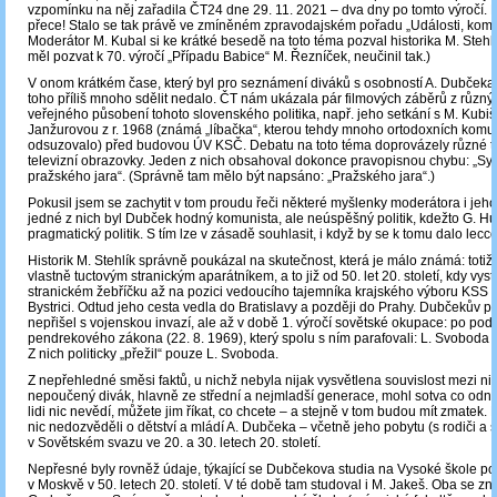
vzpomínku na něj zařadila ČT24 dne 29. 11. 2021 – dva dny po tomto výročí. 
přece! Stalo se tak právě ve zmíněném zpravodajském pořadu „Události, kome
Moderátor M. Kubal si ke krátké besedě na toto téma pozval historika M. Stehlí
měl pozvat k 70. výročí „Případu Babice“ M. Řezníček, neučinil tak.)
V onom krátkém čase, který byl pro seznámení diváků s osobností A. Dubček
toho příliš mnoho sdělit nedalo. ČT nám ukázala pár filmových záběrů z různýc
veřejného působení tohoto slovenského politika, např. jeho setkání s M. Kubiš
Janžurovou z r. 1968 (známá „líbačka“, kterou tehdy mnoho ortodoxních komu
odsuzovalo) před budovou ÚV KSČ. Debatu na toto téma doprovázely různé tit
televizní obrazovky. Jeden z nich obsahoval dokonce pravopisnou chybu: „S
pražského jara“. (Správně tam mělo být napsáno: „Pražského jara“.)
Pokusil jsem se zachytit v tom proudu řeči některé myšlenky moderátora i jeho
jedné z nich byl Dubček hodný komunista, ale neúspěšný politik, kdežto G. H
pragmatický politik. S tím lze v zásadě souhlasit, i když by se k tomu dalo lecco
Historik M. Stehlík správně poukázal na skutečnost, která je málo známá: toti
vlastně tuctovým stranickým aparátníkem, a to již od 50. let 20. století, kdy vys
stranickém žebříčku až na pozici vedoucího tajemníka krajského výboru KSS 
Bystrici. Odtud jeho cesta vedla do Bratislavy a později do Prahy. Dubčekův po
nepřišel s vojenskou invazí, ale až v době 1. výročí sovětské okupace: po podp
pendrekového zákona (22. 8. 1969), který spolu s ním parafovali: L. Svoboda a
Z nich politicky „přežil“ pouze L. Svoboda.
Z nepřehledné směsi faktů, u nichž nebyla nijak vysvětlena souvislost mezi nim
nepoučený divák, hlavně ze střední a nejmladší generace, mohl sotva co odné
lidi nic nevědí, můžete jim říkat, co chcete – a stejně v tom budou mít zmatek. 
nic nedozvěděli o dětství a mládí A. Dubčeka – včetně jeho pobytu (s rodiči a 
v Sovětském svazu ve 20. a 30. letech 20. století.
Nepřesné byly rovněž údaje, týkající se Dubčekova studia na Vysoké škole pol
v Moskvě v 50. letech 20. století. V té době tam studoval i M. Jakeš. Oba se zna