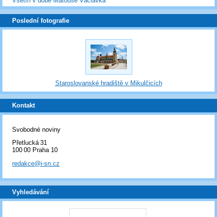
Vsetín v době Matouše Václavka
Poslední fotografie
Staroslovanské hradiště v Mikulčicích
Kontakt
Svobodné noviny
Přetlucká 31
100 00 Praha 10
redakce@i-sn.cz
Vyhledávání