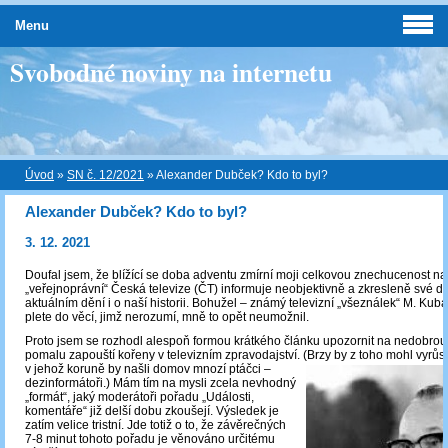
Menu
Svobodné noviny na internetu
Úvod
»
SN č. 12/2021
»
Alexander Dubček? Kdo to byl?
Alexander Dubček? Kdo to byl?
3. 12. 2021
Doufal jsem, že blížící se doba adventu zmírní moji celkovou znechucenost na
„veřejnoprávní“ Česká televize (ČT) informuje neobjektivně a zkresleně své d
aktuálním dění i o naší historii. Bohužel – známý televizní „všeználek“ M. Kubal
plete do věcí, jimž nerozumí, mně to opět neumožnil.
Proto jsem se rozhodl alespoň formou krátkého článku upozornit na nedobrou 
pomalu zapouští kořeny v televizním zpravodajství. (Brzy by z toho mohl vyrůst
v jehož koruně by naš
li domov mnozí ptáčci –
dezinformátoři.) Mám tím na mysli zcela nevhodný
„formát“, jaký moderátoři pořadu „Události,
komentáře“ již delší dobu zkoušejí. Výsledek je
zatím velice tristní. Jde totiž o to, že závěrečných
7-8 minut tohoto pořadu je věnováno určitému