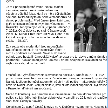
výročí.
Je to z principu špatná volba. Na tak malém
časovém prostoru není možno obsáhnout
všechna důležitá fakta, která by
měla být divákům
sdělena. Nezvládl by to ani sebevětší odborník na
danou problematiku. Před časem jsem kvůli tomu
ostře kritizoval jiného televizního „všeználka“ – M.
Řezníčka. Tehdy to bylo kvůli „Případu Babice“ (2.
7. 2021). Od té doby se po stejně špatné cestě
vydal i M. Kubal. Proto jsem kritizoval i jeho, a to
kvůli zkreslujícím informacím ohledně státního
svátku – 28. září.
Zdá se, že oba moderátoři jsou nepoučitelní.
Neustále se „montují“ do historických témat, o
nichž v podstatě nic nevědí. Navíc si do svého
pořadu zvou hosty, jimž nedokáží vytvořit prostor pro to, aby o daném tématu 
podrobněji. Skákáním od jedné události k druhé, spojené se skákáním do řeči, 
nejhorší cesta, jakou lze zvolit.
─────
Letošní 100. výročí narozenin slovenského politika A. Dubčeka (27. 11. 1921 –
prošlo u nás téměř bez povšimnutí. Zmínilo se o něm pouze několik zpravoda
Na toto jubileum bohužel zapomněli všichni naši politici – jak z dosluhující vlády
nově se tvořící. Jediní veřejní činitelé, kteří si toto výročí připomněli, byli velvy
v Praze: ten dřívější i ten současný.
Nerad to konstatuji, ale nemohu se o tom nezmínit. To není dobrá bilance pro z
politici se tak rádi chlubí tím, jak dobré vztahy panují i po 29 letech od rozděl
státu mezi Čechy a Slováky.
Čekal jsem, že aspoň Česká televize na A. Dubčeka nezapomene. Nespletl js