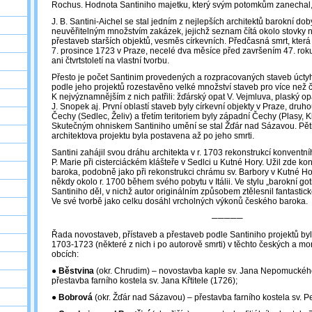
Rochus. Hodnota Santiniho majetku, který svým potomkům zanechal, či
J. B. Santini-Aichel se stal jedním z nejlepších architektů barokní dob
neuvěřitelným množstvím zakázek, jejichž seznam čítá okolo stovky
přestaveb starších objektů, vesměs církevních. Předčasná smrt, která
7. prosince 1723 v Praze, necelé dva měsíce před završením 47. rok
ani čtvrtstoletí na vlastní tvorbu.
Přesto je počet Santinim provedených a rozpracovaných staveb úctyh
podle jeho projektů rozestavěno velké množství staveb pro více než č
K nejvýznamnějším z nich patřili: žďárský opat V. Vejmluva, plaský opa
J. Snopek aj. První oblastí staveb byly církevní objekty v Praze, druh
Čechy (Sedlec, Želiv) a třetím teritoriem byly západní Čechy (Plasy, K
Skutečným ohniskem Santiniho umění se stal Žďár nad Sázavou. Pět
architektova projektu byla postavena až po jeho smrti.
Santini zahájil svou dráhu architekta v r. 1703 rekonstrukcí konven
P. Marie při cisterciáckém klášteře v Sedlci u Kutné Hory. Užil zde ko
baroka, podobně jako při rekonstrukci chrámu sv. Barbory v Kutné Hoř
někdy okolo r. 1700 během svého pobytu v Itálii. Ve stylu „barokní got
Santiniho děl, v nichž autor originálním způsobem ztělesnil fantasti
Ve své tvorbě jako celku dosáhl vrcholných výkonů českého baroka.
─────
Řada novostaveb, přístaveb a přestaveb podle Santiniho projektů byl
1703-1723 (některé z nich i po autorově smrti) v těchto českých a m
obcích:
●
Běstvina
(okr. Chrudim) – novostavba kaple sv. Jana Nepomuckéh
přestavba farního kostela sv. Jana Křtitele (1726);
●
Bobrová
(okr. Žďár nad Sázavou) – přestavba farního kostela sv. P