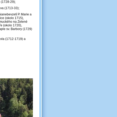
 (1728-29);
ava (1713-33);
Nanebevzetí P. Marie a
jice (okolo 1715),
pomuckého na Zelené
ře (okolo 1720),
aple sv. Barbory (1729)
Pavla (1712-1719) a