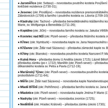
●
Jaroměřice
(okr. Svitavy) – novostavba poutního kostela Povýšení 
kněžské rezidence (1730-31);
●
Jesenec
(okr. Prostějov) – novostavba rezidence premonstrátského
Zábrdovicích (1709) a farního i poutního kostela sv. Liboria (1709-10)
●
Kladruby
(okr. Tachov) – přestavba benediktinského klášterního ko
Marie, sv. Wolfganga a Benedikta (1711-26);
●
Kopidlno
(okr. Jičín) – novostavba farního kostela sv. Jakuba Větší
●
Kostelec nad Mží
(okr. Plzeň-sever) – přestavba filiálního kostela 
●
Křinec
(okr. Nymburk) – novostavba kaple sv. Jana Nepomuckého 
●
Křižanov
(okr. Žďár nad Sázavou) – přestavba zámecké kaple sv. B
●
Křtiny
(okr. Blansko) ‒ novostavba poutního kostela Narození P. Ma
●
Kutná Hora
– přestavba domu U Anděla (okolo 1715); Lázně Bělohra
přestavba zámku (po r. 1722); Manětín (okr. Plzeň-sever) – přestavba
děkanského kostela sv. Petra a Pavla (1712-19);
●
Mariánský Týnec
(okr. Plzeň-sever) – novostavba poutního kostela
proboštstvím (1711-64);
●
Měřín
(okr. Žďár nad Sázavou) – novostavba kaple Nanebevstoupen
●
Mladé Bříště
(okr. Pelhřimov) – přestavba farního kostela sv. Jana K
●
Mladotice
(okr. Plzeň-sever) – novostavba kaple Jména P. Marie (1
●
Nadryby
(okr. Plzeň-sever) – novostavba zvonice (1725);
●
Neděliště
(okr. Hradec Králové) – přestavba zámku (okolo 1730);