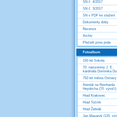
SN č. 4/2017
SN č. 3/2017
SN v PDF ke stažení
Dokumenty doby
Recenze
Archiv
Přečetli jsme jinde
Fotoalbum
150 let Sokola
70. narozeniny J. E.
kardinála Dominika D
750 let města Ostravy
Atentát na Reinharda
Heydricha (70. výročí)
Hrad Krakovec
Hrad Točník
Hrad Žebrák
Jan Masaryk (125. výr