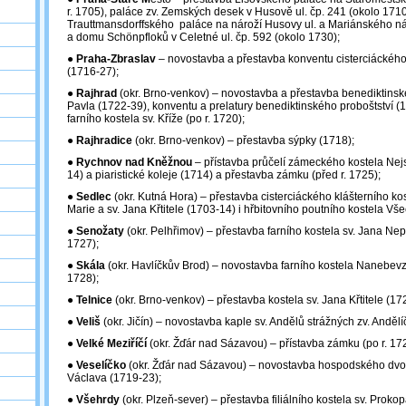
r. 1705), paláce zv. Zemských desek v Husově ul. čp. 241 (okolo 1710
Trauttmansdorffského paláce na nároží Husovy ul. a Mariánského ná
a domu Schönpfloků v Celetné ul. čp. 592 (okolo 1730);
●
Praha-Zbraslav
– novostavba a přestavba konventu cisterciáckého 
(1716-27);
●
Rajhrad
(okr. Brno-venkov) – novostavba a přestavba benediktinské
Pavla (1722-39), konventu a prelatury benediktinského proboštství 
farního kostela sv. Kříže (po r. 1720);
●
Rajhradice
(okr. Brno-venkov) – přestavba sýpky (1718);
●
Rychnov nad Kněžnou
– přístavba průčelí zámeckého kostela Nejs
14) a piaristické koleje (1714) a přestavba zámku (před r. 1725);
●
Sedlec
(okr. Kutná Hora) – přestavba cisterciáckého klášterního ko
Marie a sv. Jana Křtitele (1703-14) i hřbitovního poutního kostela Vš
●
Senožaty
(okr. Pelhřimov) – přestavba farního kostela sv. Jana Ne
1727);
●
Skála
(okr. Havlíčkův Brod) – novostavba farního kostela Nanebevzet
1728);
●
Telnice
(okr. Brno-venkov) – přestavba kostela sv. Jana Křtitele (17
●
Veliš
(okr. Jičín) – novostavba kaple sv. Andělů strážných zv. Anděl
●
Velké Meziříčí
(okr. Žďár nad Sázavou) – přístavba zámku (po r. 17
●
Veselíčko
(okr. Žďár nad Sázavou) – novostavba hospodského dvor
Václava (1719-23);
●
Všehrdy
(okr. Plzeň-sever) – přestavba filiálního kostela sv. Proko