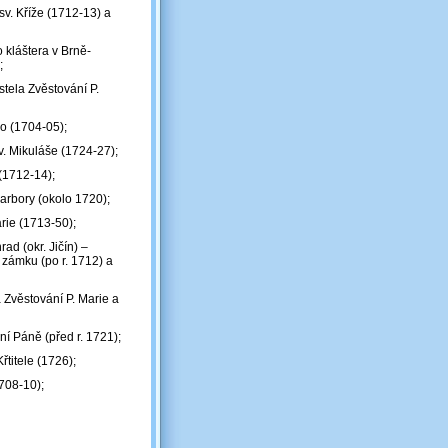
sv. Kříže (1712-13) a
 kláštera v Brně-
;
stela Zvěstování P.
ho (1704-05);
sv. Mikuláše (1724-27);
(1712-14);
arbory (okolo 1720);
rie (1713-50);
d (okr. Jičín) –
 zámku (po r. 1712) a
 Zvěstování P. Marie a
í Páně (před r. 1721);
řtitele (1726);
708-10);