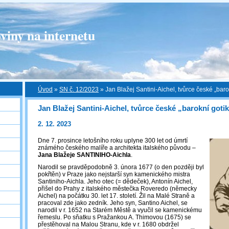
viny na internetu
Úvod
»
SN č. 12/2023
»
Jan Blažej Santini-Aichel, tvůrce české „baro
Jan Blažej Santini-Aichel, tvůrce české „barokní goti
2. 12. 2023
Dne 7. prosince letošního roku uplyne 300 let od úmrtí
známého českého malíře a architekta italského původu –
Jana Blažeje SANTINIHO-Aichla
.
Narodil se pravděpodobně 3. února 1677 (o den později byl
pokřtěn) v Praze jako nejstarší syn kamenického mistra
Santiniho-Aichla. Jeho otec (= dědeček), Antonín Aichel,
přišel do Prahy z italského městečka Roveredo (německy
Aichel) na počátku 30. let 17. století. Žil na Malé Straně a
pracoval zde jako zedník. Jeho syn, Santino Aichel, se
narodil v r. 1652 na Starém Městě a vyučil se kamenickému
řemeslu. Po sňatku s Pražankou A. Thimovou (1675) se
přestěhoval na Malou Stranu, kde v r. 1680 obdržel