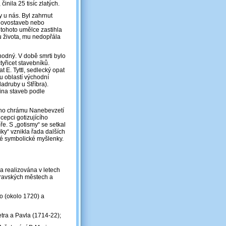
nila 25 tisíc zlatých.
y u nás. Byl zahrnut
 novostaveb nebo
 tohoto umělce zastihla
u života, mu nedopřála
odný. V době smrti bylo
tyřicet stavebníků.
t E. Tyttl, sedlecký opat
ou oblastí východní
ladruby u Stříbra).
ina staveb podle
tního chrámu Nanebevzetí
ncepci gotizujícího
e. S „gotismy“ se setkal
iky“ vznikla řada dalších
cké symbolické myšlenky.
a realizována v letech
oravských městech a
o (okolo 1720) a
etra a Pavla (1714-22);