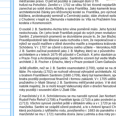
měšťanské právo. O pět let později si zakoupil dům U Tří
hvězd na Pohořelci. Zemřel v r. 1702 ve věku 50 let. Kromě nejstarší
zanechal po sobě dceru Alžbětu a syna Františka. Jako kameník tesa
architektonické články pro křižovnický kostel sv. Františka, pro výcho
kláštera, arcibiskupský seminář a Černínský palác; dále zhotovil ep
z Chudenic v kapli sv. Zikmunda v katedrále sv. Víta na Pražském hradě
kostela v Kosmonosích.
O osobě J. B. Santiniho-Aichla toho víme poměrně málo. Jeho fyzic
nedochovala. On i jeho bratr František pojali do svých jmen revitali
Santini. Z písemných pramenů se dozvídáme pouze to, že Jan Blažej
Pravděpodobně tato tělesná vada rozhodla o tom, že nepokračoval v 
nýbrž se vyučil malířem v dílně dvorního malíře a inspektora královs
Schödera. V r. 1707 se oženil s dcerou svého učitele – Veronikou Alž
J. B. Santini začínal podobně jako J. B. Mathey, který se z původního
architektem a v letech 1675-95 působil v Čechách. K jeho stavbám pa
v Praze-Troji a Arcibiskupský palác. Santiniho vzorem byl vedle Mat
architekt J. B. Fischer z Erlachu, který v Praze postavil Clam-Gallasův
Ještě předtím, než se J. B. Santini osamostatnil (1700), vydal se n
Itálie. Po návratu (1702) se rozhodl věnovat výhradně architektuře. A
s bratrem Františkem Santinim (1680-1709), který byl kameníkem, s
bratra později podporoval finančně i formou zakázek. V r. 1705 uděl
pražského (= Malé Strany) J. B. Santinimu měšťanské právo. V té dob
natolik majetný, že si mohl koupit Valkounský dům v dnešní Nerudově 
roky později i sousední dům U Zlaté číše.
Z manželství s V. A. Schröderovou se mu narodili synové Jan Norbert
Rudolf Felix Řehoř (1708) a František Ignác (1710) a jako poslední 
(1713). Všichni synové zemřeli ještě v dětském věku a v r. 1720 je n
manželka. Santini se vzápětí oženil podruhé, a to s Antonií Ignacií C
která pocházela z rytířského rodu, povýšeného r. 1683 do panského 
manželství se mu r. 1721 narodila dcera Jana Ludmila a dva roky po 