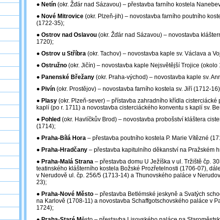
●
Netín
(okr. Žďár nad Sázavou) – přestavba farního kostela Nanebevz
●
Nové Mitrovice
(okr. Plzeň-jih) – novostavba farního poutního kost
(1722-35);
●
Ostrov nad Oslavou
(okr. Žďár nad Sázavou) – novostavba klášter
1720);
●
Ostrov u Stříbra
(okr. Tachov) – novostavba kaple sv. Václava a Voj
●
Ostružno
(okr. Jičín) – novostavba kaple Nejsvětější Trojice (okolo
●
Panenské Břežany
(okr. Praha-východ) – novostavba kaple sv. An
●
Pivín
(okr. Prostějov) – novostavba farního kostela sv. Jiří (1712-16)
●
Plasy
(okr. Plzeň-sever) – přístavba zahradního křídla cisterciácké 
kaplí (po r. 1711) a novostavba cisterciáckého konventu s kaplí sv. B
●
Pohled
(okr. Havlíčkův Brod) – novostavba probošství kláštera ciste
(1714);
●
Praha-Bílá Hora
– přestavba poutního kostela P. Marie Vítězné (17
●
Praha-Hradčany
– přestavba kapitulního děkanství na Pražském h
●
Praha-Malá Strana
– přestavba domu U Ježíška v ul. Tržiště čp. 3
teatinského klášterního kostela Božské Prozřetelnosti (1706-07), dá
v Nerudově ul. čp. 256/5 (1713-14) a Thunovského paláce v Nerudově
23);
●
Praha-Nové Město
– přestavba Betlémské jeskyně a Svatých schod
na Karlově (1708-11) a novostavba Schaffgotschovského paláce v Pans
1724);
●
Praha-Staré M
ěsto – přestavba Lisovského paláce na Staroměsts