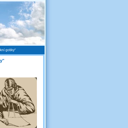
kní gotiky“
ky“