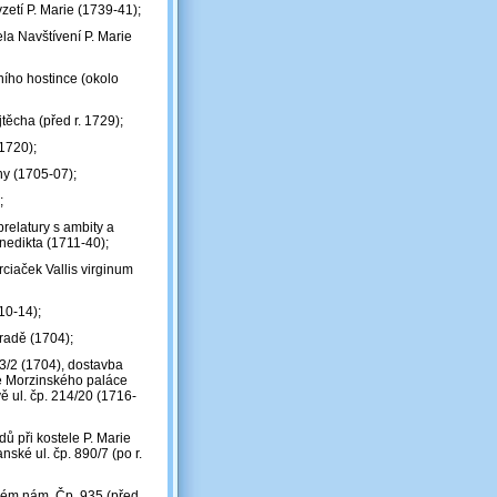
etí P. Marie (1739-41);
ela Navštívení P. Marie
ního hostince (okolo
těcha (před r. 1729);
 1720);
ny (1705-07);
;
prelatury s ambity a
enedikta (1711-40);
rciaček Vallis virginum
10-14);
radě (1704);
03/2 (1704), dostavba
le Morzinského paláce
 ul. čp. 214/20 (1716-
ů při kostele P. Marie
ké ul. čp. 890/7 (po r.
kém nám. Čp. 935 (před