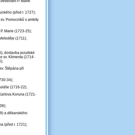
 Zvěstování P. Marie
ckého (před r. 1727);
i sv. Pomocníků s ambity
P. Marie (1723-25);
 Metoděje (1711);
6), dostavba jezuitské
e sv. Klimenta (1714-
);
sv. Štěpána při
730-34);
kuláše (1716-22);
Karlova Koruna (1721-
08);
709) a děkanského
a (před r. 1721);