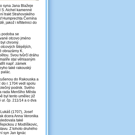
ho syna Jana Blažeje
l S. Aichel kamenné
dní trakt Strahovského
itaf Humprechta Černína
, jakož i křtitelnici do
ká podoba se
zované otcovo jméno
 byl chromý.
otcových šlépějích,
ké obrazárny K.
bětou. Svou tvůrčí dráhu
 malíře stal věhlasným
třil např. zámek
heyho také rakouský
 palác.
a zkušenou do Rakouska a
ž do r. 1704 vedl spolu
polečný podnik. Svého
ila rada Menšího Města
ě byl tento umělec již
ul. čp. 211/14 a o dva
 Lukáš (1707), Josef
pak dcera Anna Veronika
ásledovala také
hřepickou z Modlíškovic,
stavu. Z tohoto druhého
ní syn Jan Ignác