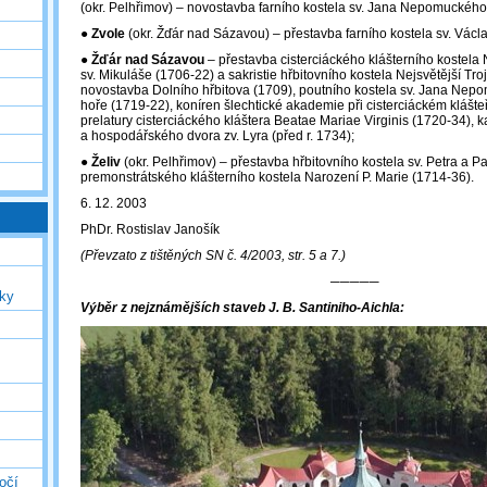
(okr. Pelhřimov) – novostavba farního kostela sv. Jana Nepomuckého
●
Zvole
(okr. Žďár nad Sázavou) – přestavba farního kostela sv. Václ
●
Žďár nad Sázavou
– přestavba cisterciáckého klášterního kostela 
sv. Mikuláše (1706-22) a sakristie hřbitovního kostela Nejsvětější Tro
novostavba Dolního hřbitova (1709), poutního kostela sv. Jana Ne
hoře (1719-22), koníren šlechtické akademie při cisterciáckém klášte
prelatury cisterciáckého kláštera Beatae Mariae Virginis (1720-34), k
a hospodářského dvora zv. Lyra (před r. 1734);
●
Želiv
(okr. Pelhřimov) – přestavba hřbitovního kostela sv. Petra a 
premonstrátského klášterního kostela Narození P. Marie (1714-36).
6. 12. 2003
PhDr. Rostislav Janošík
(Převzato z tištěných SN č. 4/2003, str. 5 a 7.)
─────
uky
Výběr z nejznámějších staveb J. B. Santiniho-Aichla:
očí