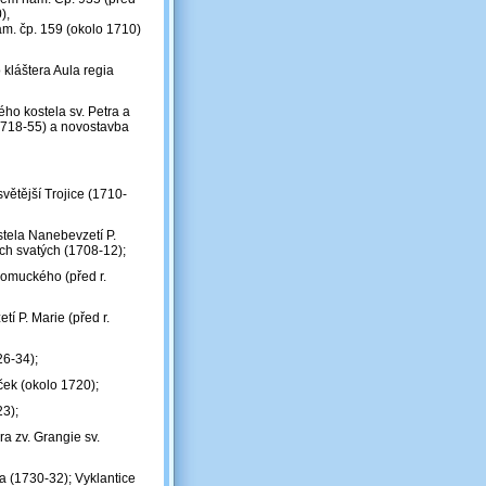
),
m. čp. 159 (okolo 1710)
kláštera Aula regia
ho kostela sv. Petra a
(1718-55) a novostavba
větější Trojice (1710-
stela Nanebevzetí P.
ech svatých (1708-12);
pomuckého (před r.
í P. Marie (před r.
26-34);
íček (okolo 1720);
23);
a zv. Grangie sv.
pa (1730-32); Vyklantice