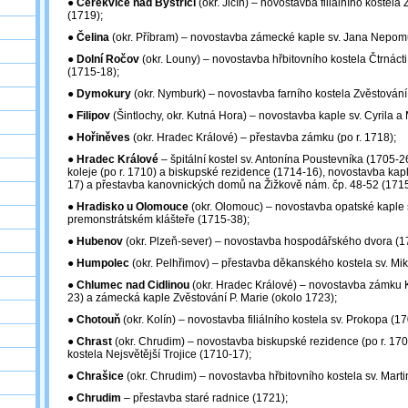
●
Cerekvice nad Bystřicí
(okr. Jičín) – novostavba filiálního kostela
(1719);
●
Čelina
(okr. Příbram) – novostavba zámecké kaple sv. Jana Nepomu
●
Dolní Ročov
(okr. Louny) – novostavba hřbitovního kostela Čtrnáct
(1715-18);
●
Dymokury
(okr. Nymburk) – novostavba farního kostela Zvěstování 
●
Filipov
(Šintlochy, okr. Kutná Hora) – novostavba kaple sv. Cyrila a
●
Hořiněves
(okr. Hradec Králové) – přestavba zámku (po r. 1718);
●
Hradec Králové
– špitální kostel sv. Antonína Poustevníka (1705-2
koleje (po r. 1710) a biskupské rezidence (1714-16), novostavba kapl
17) a přestavba kanovnických domů na Žižkově nám. čp. 48-52 (1715
●
Hradisko u Olomouce
(okr. Olomouc) – novostavba opatské kaple 
premonstrátském klášteře (1715-38);
●
Hubenov
(okr. Plzeň-sever) – novostavba hospodářského dvora (1
●
Humpolec
(okr. Pelhřimov) – přestavba děkanského kostela sv. Mi
●
Chlumec nad Cidlinou
(okr. Hradec Králové) – novostavba zámku 
23) a zámecká kaple Zvěstování P. Marie (okolo 1723);
●
Chotouň
(okr. Kolín) – novostavba filiálního kostela sv. Prokopa (17
●
Chrast
(okr. Chrudim) – novostavba biskupské rezidence (po r. 1
kostela Nejsvětější Trojice (1710-17);
●
Chrašice
(okr. Chrudim) – novostavba hřbitovního kostela sv. Martin
●
Chrudim
– přestavba staré radnice (1721);