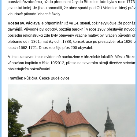
panství březnickému, až do přenesení fary do Březnice, kde byla v roce 1773
jezuitská kolej. Je jistou anomálií, že obec spadá pod OÚ Volenice, který práv
v budově původní obecné školy.
Kostel sv. Václava
je připomínán již ve 14. století, což nevylučuje, že pochází
dávnější. Původně byl gotický, později barokní, v roce 1907 přestavěn novogoti
poslední rekonstrukci zde byly objeveny vzácné malby; byl vrácen původní olt
plebanie od r. 1361, matriky od r. 1788, konsekrace po přestavbě roku 1626, 
letech 1662-1721. Dnes zde žije přes 200 obyvatel.
A tímto zastavením se evidentně nacházíme v březnické lokalitě. Městu Březnic
věnována kapitola v čísle 10/2012, přesto na severním okraji diecéze setrváme
následujícím pokračování.
František Růžička, České Budějovice