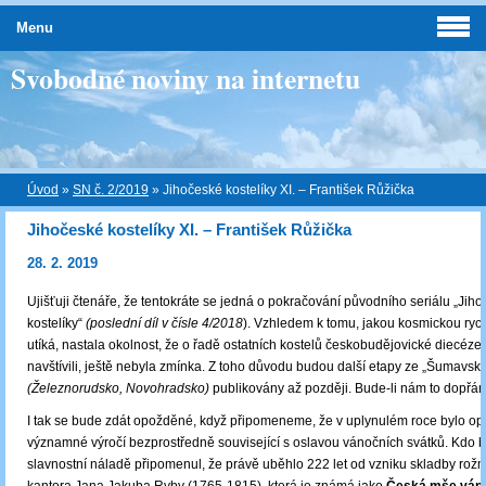
Menu
Svobodné noviny na internetu
Úvod
»
SN č. 2/2019
»
Jihočeské kostelíky XI. – František Růžička
Jihočeské kostelíky XI. – František Růžička
28. 2. 2019
Ujišťuji čtenáře, že tentokráte se jedná o pokračování původního seriálu „Jih
kostelíky“
(poslední díl v čísle 4/2018
). Vzhledem k tomu, jakou kosmickou rych
utíká, nastala okolnost, že o řadě ostatních kostelů českobudějovické diecéze,
navštívili, ještě nebyla zmínka. Z toho důvodu budou další etapy ze „Šumavský
(Železnorudsko, Novohradsko)
publikovány až později. Bude-li nám to dopřán
I tak se bude zdát opožděné, když připomeneme, že v uplynulém roce bylo o
významné výročí bezprostředně související s oslavou vánočních svátků. Kdo by
slavnostní náladě připomenul, že právě uběhlo 222 let od vzniku skladby rož