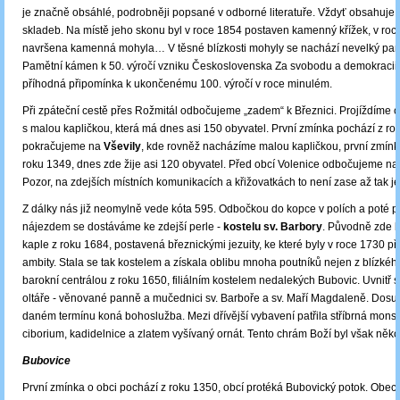
je značně obsáhlé, podrobněji popsané v odborné literatuře. Vždyť obsahuje p
skladeb. Na místě jeho skonu byl v roce 1854 postaven kamenný křížek, v ro
navršena kamenná mohyla… V těsné blízkosti mohyly se nachází nevelký pam
Pamětní kámen k 50. výročí vzniku Československa Za svobodu a demokracii! 
příhodná připomínka k ukončenému 100. výročí v roce minulém.
Při zpáteční cestě přes Rožmitál odbočujeme „zadem“ k Březnici. Projíždíme 
s malou kapličkou, která má dnes asi 150 obyvatel. První zmínka pochází z ro
pokračujeme na
Vševily
, kde rovněž nacházíme malou kapličkou, první zmínk
roku 1349, dnes zde žije asi 120 obyvatel. Před obcí Volenice odbočujeme n
Pozor, na zdejších místních komunikacích a křižovatkách to není zase až tak 
Z dálky nás již neomylně vede kóta 595. Odbočkou do kopce v polích a poté 
nájezdem se dostáváme ke zdejší perle -
kostelu sv. Barbory
. Původně zde b
kaple z roku 1684, postavená březnickými jezuity, ke které byly v roce 1730 př
ambity. Stala se tak kostelem a získala oblibu mnoha poutníků nejen z blízkého
barokní centrálou z roku 1650, filiálním kostelem nedalekých Bubovic. Uvnitř 
oltáře - věnované panně a mučednici sv. Barboře a sv. Maří Magdaleně. Dosu
daném termínu koná bohoslužba. Mezi dřívější vybavení patřila stříbrná monst
ciborium, kadidelnice a zlatem vyšívaný ornát. Tento chrám Boží byl však něko
Bubovice
První zmínka o obci pochází z roku 1350, obcí protéká Bubovický potok. Obec v