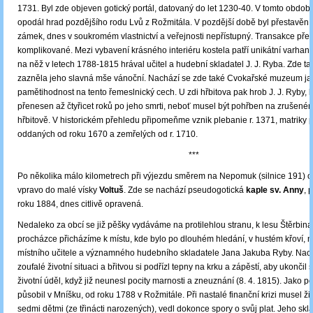
1731. Byl zde objeven gotický portál, datovaný do let 1230-40. V tomto období
opodál hrad pozdějšího rodu Lvů z Rožmitála. V pozdější době byl přestavěn
zámek, dnes v soukromém vlastnictví a veřejnosti nepřístupný. Transakce př
komplikované. Mezi vybavení krásného interiéru kostela patří unikátní varhany
na něž v letech 1788-1815 hrával učitel a hudební skladatel J. J. Ryba. Zde t
zazněla jeho slavná mše vánoční. Nachází se zde také Cvokařské muzeum jak
pamětihodnost na tento řemeslnický cech. U zdi hřbitova pak hrob J. J. Ryby, k
přenesen až čtyřicet roků po jeho smrti, neboť musel být pohřben na zrušen
hřbitově. V historickém přehledu připomeňme vznik plebanie r. 1371, matriky 
oddaných od roku 1670 a zemřelých od r. 1710.
***
Po několika málo kilometrech při výjezdu směrem na Nepomuk (silnice 191)
vpravo do malé vísky
Voltuš
. Zde se nachází pseudogotická
kaple sv. Anny
, 
roku 1884, dnes citlivě opravená.
Nedaleko za obcí se již pěšky vydáváme na protilehlou stranu, k lesu Štěrbina
procházce přicházíme k místu, kde bylo po dlouhém hledání, v hustém křoví, n
místního učitele a významného hudebního skladatele Jana Jakuba Ryby. Nach
zoufalé životní situaci a břitvou si podřízl tepny na krku a zápěstí, aby ukončil s
životní úděl, když již neunesl pocity marnosti a zneuznání (8. 4. 1815). Jako p
působil v Mníšku, od roku 1788 v Rožmitále. Při nastalé finanční krizi musel živ
sedmi dětmi (ze třinácti narozených), vedl dokonce spory o svůj plat. Jeho skl