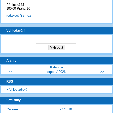
Přetlucká 31
100 00 Praha 10
redakce@i-sn.cz
Vyhledávání
Archiv
Kalendář
<<
srpen
/
2026
>>
RSS
Přehled zdrojů
Statistiky
Celkem:
2771310