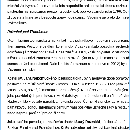
kantora Jana Jakuba Ryby (1765-1815), která je známá jako
Česká mše vánoč
mistře!
Její vymazání se za celá léta nepodařilo ani komunistickému režimu. J
pastorální mší napsanou pouze na český text; poprvé zazněla roku 1796. Od 
zlidověla a hraje se v bezpočtu úprav i obsazení… Vydejme se proto do místa
Rožmitálsko.
Rožmitál pod Třemšínem
Okolní krajinu tvoří široká a mělká kotlina s pohádkově hlubokými lesy a pa
Třemšínem. Postupné osídlení kolem říčky Vlčavy vznikalo pozvolna, archeolo
doloženo již z doby pohanské. Dnes zde žije asi 4,5 tisíc obyvatel. V historick
města se nachází Podbrdské muzeum s rozsáhlým muzejním komplexem s ně
samostatnými expozicemi. Dále Hasičské muzeum a jako nové (r. 2012) bylo 
Muzeum holičství.
Kostel
sv. Jana Nepomuckého
, pseudobarokní, byl v nedávné době opravová
postaven na místě starší kaple v letech 1904-5. V letech 1972-78 zde jako kně
Miloslav Vlk, pozdější kardinál a primas český. Nacházel zde mnoho věrných 
jeho pravidelných promluvách. Mezi další významné osobnosti patří např. virt
Hudeček, který se zde narodil, a hokejista Josef Černý. Historické jádro měst
památkovou zónou, informační centrum vám poskytne užitečné rady a restaura
hned naproti, posílení pro další cestu.
Jako staršího původu je označován dnešní
Starý Rožmitál
, předpokládané pa
Buziců. Farní kostel
Povýšení sv. Kříže
, původně gotický, byl barokně přestav