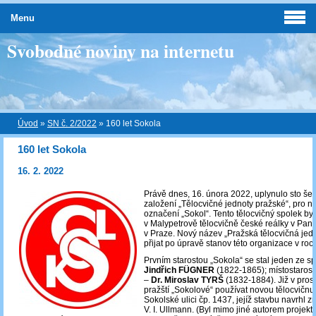
Menu
Svobodné noviny na internetu
Úvod
»
SN č. 2/2022
»
160 let Sokola
160 let Sokola
16. 2. 2022
Právě dnes, 16. února 2022, uplynulo sto šed
založení „Tělocvičné jednoty pražské“, pro ni
označení „Sokol“. Tento tělocvičný spolek by
v Malypetrově tělocvičně české reálky v Pans
v Praze. Nový název „Pražská tělocvičná jedn
přijat po úpravě stanov této organizace v roc
Prvním starostou „Sokola“ se stal jeden ze s
Jindřich FÜGNER
(1822-1865); místostarost
–
Dr. Miroslav TYRŠ
(1832-1884). Již v pros
pražští „Sokolové“ používat novou tělocvičnu
Sokolské ulici čp. 1437, jejíž stavbu navrhl z
V. I. Ullmann. (Byl mimo jiné autorem projekt