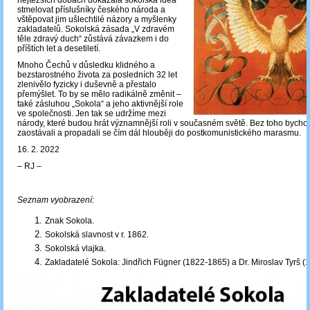
nejtěžších dobách dokázala sokolská idea
stmelovat příslušníky českého národa a
vštěpovat jim ušlechtilé názory a myšlenky
zakladatelů. Sokolská zásada „V zdravém
těle zdravý duch“ zůstává závazkem i do
příštích let a desetiletí.
Mnoho Čechů v důsledku klidného a
bezstarostného života za posledních 32 let
zlenivělo fyzicky i duševně a přestalo
přemýšlet. To by se mělo radikálně změnit –
také zásluhou „Sokola“ a jeho aktivnější role
ve společnosti. Jen tak se udržíme mezi
národy, které budou hrát významnější roli v současném světě. Bez toho bych
zaostávali a propadali se čím dál hlouběji do postkomunistického marasmu.
16. 2. 2022
‒ RJ ‒
Seznam vyobrazení:
Znak Sokola.
Sokolská slavnost v r. 1862.
Sokolská vlajka.
Zakladatelé Sokola: Jindřich Fügner (1822-1865) a Dr. Miroslav Tyrš (