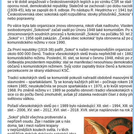
se v té době angažovali v československých legiích a po vzniku ČSR se stal
oporou nové, demokratické republiky. Statečně se zachovali i po dobu nacist
(1939-45), kdy se zapojili do II. odboje. Po nástupu R. Heydricha v r. 1941 byl
Československá obec sokolská opět rozpuštěna: stovky příslušníků „Sokola“ 
nebo popraveny.
Po válce byla tato organizace znovu obnovena, nikoli však nadlouho. Vlastene
svobodomyslní „Sokolové“ začali vadit po Únoru 1948 také komunistům. Po sé
zinscenovaných soudních procesů s funkcionáři „Sokola“ na počátku 50. let 20. 
„Sokol“ v r. 1956 opět zakázán. „Česká obec sokolská“ byla obnovena až po 
komunistického režimu v roce 1990.
Za První republiky (1918-38) patřil „Sokol“ k našim nejmasovějším organizacím
okolo 600 000 členů. Tradice všesokolských sletů trvala nepřetržitě od r. 188
komunistického režimu. Poslední, XI. slet, se konal v červnu 1948, měsíc po zv
Gottwalda prezidentem republiky: stal se manifestací nesouhlasu demokratick
občanů s komunistickým režimem. Svůj vzdor zaplatily tisíce členů a funkcion
perzekucemi ze strany vládnoucí KSČ.
Tradici sokolských sletů se komunisté pokusili nahradit obdobně masovými t
slavnostmi – spartakiádami. Ty se konaly každých pět let ‒ počínaje rokem 1
rokem 1985; neuskutečnila se pouze spartakiáda v r. 1970, a to kvůli srpnové 
1968. Po změně režimu v r. 1989 se podařilo obnovit i tradici všesokolských sl
sice co do počtu členů zmohutněl, avšak již zdaleka nedosáhl čísel z doby př
světovou válkou.
Pořadí všesokolských sletů po r. 1989 bylo následující: XII. slet – 1994, XIII. sle
slet – 2006, XV. slet – 2012, XVI. slet – 2018. XVII. slet je naplánován na rok 2
„Sokol“ přežil všechna protivenství a
nepřízeň osudu. Žije i nadále jak u nás
doma, tak i mezi našimi krajany
v nejrůznějších koutech světa. I v těch