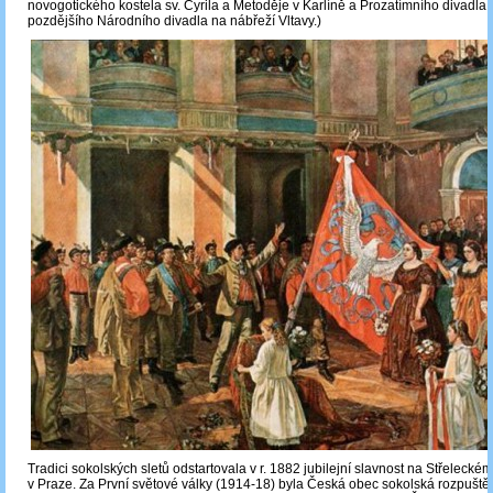
novogotického kostela sv. Cyrila a Metoděje v Karlíně a Prozatímního divadla 
pozdějšího Národního divadla na nábřeží Vltavy.)
Tradici sokolských sletů odstartovala v r. 1882 jubilejní slavnost na Střelecké
v Praze. Za První světové války (1914-18) byla Česká obec sokolská rozpuště