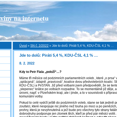
viny na internetu
Úvod
»
SN č. 2/2022
»
Jde to dolů: Piráti 5,4 %, KDU-ČSL 4,1 % …
Jde to dolů: Piráti 5,4 %, KDU-ČSL 4,1 % …
8. 2. 2022
Kdy to Petr Fiala „položí“…?
Máme tři měsíce od podzimních parlamentních voleb
,
které „o prsa“
„splácaná“, údajně „pravicová“, koalice dvou předvolebních koalic:
KDU-ČSL) a PirSTAN. Již před volbami jsem předpověděl, že se tent
„slepenec“ krátce po volbách rozpadne. To se momentálně již děje, a 
úrovni, např. v Plzeňském kraji, ale i jinde, a to v souvislosti s přípra
komunální volby.
Pokud to celé vydrží ještě do podzimních voleb, stane se tak jedině prot
zoufalci, které nespojuje nic jiného než touha po moci a po penězích, 
prohry, která je nevyhnutelná a jež bude pro všechny tyto strany fatáln
dobrodruhy podporuje jen zlomek těch, kteří je před pár měsíci volili.