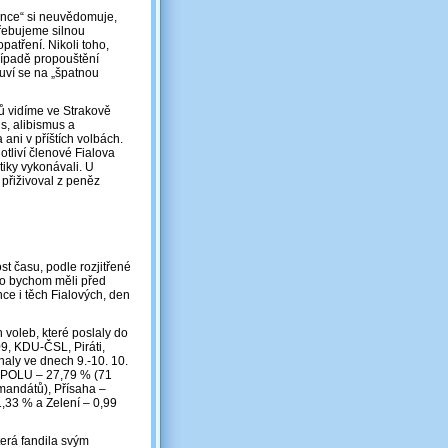
pence“ si neuvědomuje,
řebujeme silnou
patření. Nikoli toho,
případě propouštění
uví se na „špatnou
ů vidíme ve Strakově
us, alibismus a
 ani v příštích volbách.
otliví členové Fialova
tiky vykonávali. U
 přiživoval z peněz
t času, podle rozjitřené
ko bychom měli před
ce i těch Fialových, den
 voleb, které poslaly do
09, KDU-ČSL, Piráti,
aly ve dnech 9.-10. 10.
 SPOLU – 27,79 % (71
mandátů), Přísaha –
,33 % a Zelení – 0,99
terá fandila svým