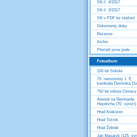
SN č. 4/2017
SN č. 3/2017
SN v PDF ke stažení
Dokumenty doby
Recenze
Archiv
Přečetli jsme jinde
Fotoalbum
150 let Sokola
70. narozeniny J. E.
kardinála Dominika D
750 let města Ostravy
Atentát na Reinharda
Heydricha (70. výročí)
Hrad Krakovec
Hrad Točník
Hrad Žebrák
Jan Masaryk (125. výr