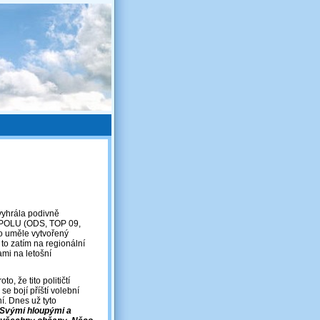
 vyhrála podivně
 SPOLU (ODS, TOP 09,
o uměle vytvořený
to zatím na regionální
vami na letošní
o, že tito političtí
se bojí příští volební
í. Dnes už tyto
Svými hloupými a