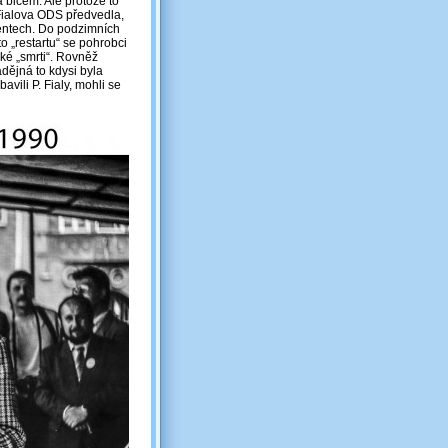
 bičem. Ale protože to
Fialova ODS předvedla,
centech. Do podzimních
 „restartu“ se pohrobci
cké „smrti“. Rovněž
adějná to kdysi byla
avili P. Fialy, mohli se