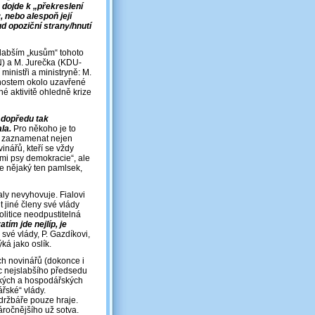
dojde k „překreslení
 nebo alespoň její
d opoziční strany/hnutí
slabším „kusům“ tohoto
AN) a M. Jurečka (KDU-
 ministři a ministryně: M.
asnostem okolo uzavřené
é aktivitě ohledně krize
, dopředu tak
la.
Pro někoho je to
ze zaznamenat nejen
inářů, kteří se vždy
cími psy demokracie“, ale
se nějaký ten pamlsek,
ialy nevyhovuje. Fialovi
t jiné členy své vlády
litice neodpustitelná
atím jde nejlíp, je
své vlády, P. Gazdíkovi,
ká jako oslík.
ch novinářů (dokonce i
bec nejslabšího předsedu
ckých a hospodářských
řské“ vlády.
držbáře pouze hraje.
áročnějšího už sotva.