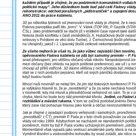
každém případě je zřejmé, že po podzimních komunálních volbách 
politické mapy“. Jeho důsledkem bude buď pád celé Fialovy vlády,
rekonstrukce: odchod poražených „pidistraniček“ a zapojení dosu
ANO 2011 do práce kabinetu.
Již po několika týdnech od jmenování nové vlády je zřejmé, že k nej
Fialova panoptika patří tito „borci“: V. Válek (TOP 09), P. Gazdík (ST
ČSL). Jako problematičtí se stačili již v krátkém čase vyjevit také další
Nekola (kvůli konfliktu s částí zemědělců), A. Hubáčková (kvůli nej
smlouvy s Polskem ve věci dolu Turów), J. Černochová (kvůli přehnan
na Ukrajině), jakož i J. Lipavský (kvůli celkové nekompetentnosti).
Ze všeho nejhorší je však to, že jako vůbec nejslabší člen nového
opěvovaného Fialova kabinetu se zdá být samotný premiér – P. Fia
snad překvapení, pro většinu občanů však nikoliv. Nespokojenost l
mezi občany (bez ohledu na jejich politické preference), ale už i u nov
chovají až příliš vstřícně. Již dávno většina z nich přestala být „hlída
stali se z nich poslušní pejsánci, kteří od svých páníčků dostanou za
když budou hodní.
Mnozí naši novináři se netají tím, že jim styl tiskových konferencí P. F
je vytýkáno hlavně to, že je „neviditelný“ a že za sebe nechává hovoři
v momentě, kdy má mluvit a přesvědčovat veřejnost on sám. To je v po
chyba, která ho bude brzy stát premiérské křeslo.
Jediné, co Fialovi z
rozkládání a mávání rukama.
V tom se začíná podobat jinému členu 
který zase rád pohazuje hlavou jako koník a občas nesrozumitelně hý
Jak je zřejmé z opadající podpory veřejnosti i samotných, prorežimní
„presstitutů“ z ČT), premiér P. Fiala je v tuto chvíli považován za vů
vlády od roku 1989. Kdybychom se nacházeli ve standardních politi
poměrech, mohl by být P. Fiala vcelku ucházejícím premiérem „údržbá
Momentálně však vypadá jako vedoucí amatérské party, která si na ú
Vyměnit těsnění u vodovodního kohoutku by snad zvládli, ale něco n