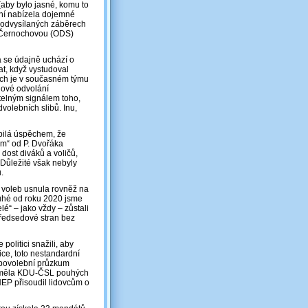
(aby bylo jasné, komu to
ní nabízela dojemné
a odvysílaných záběrech
J. Černochovou (ODS)
ba se údajně uchází o
at, když vystudoval
vých je v současném týmu
elové odvolání
telným signálem toho,
volebních slibů. Inu,
opilá úspěchem, že
ům“ od P. Dvořáka
 dost diváků a voličů,
. Důležité však nebyly
ů.
o voleb usnula rovněž na
druhé od roku 2020 jsme
lé“ – jako vždy – zůstali
předsedové stran bez
olitici snažili, aby
ice, toto nestandardní
í povolební průzkum
21 měla KDU-ČSL pouhých
EP přisoudil lidovcům o