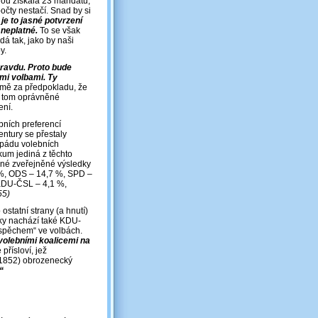
orou získala 23 mandátů,
čty nestačí. Snad by si
je to jasné potvrzení
 neplatné.
To se však
á tak, jako by naši
y.
 pravdu. Proto bude
mi volbami. Ty
ě za předpokladu, že
 o tom oprávněné
ení.
bních preferencí
entury se přestaly
 pádu volebních
kum jediná z těchto
diné zveřejněné výsledky
 %, ODS – 14,7 %, SPD –
 KDU-ČSL – 4,1 %,
55)
statní strany (a hnutí)
roky nachází také KDU-
úspěchem“ ve volbách.
volebními koalicemi na
 přísloví, jež
(1852) obrozenecký
“