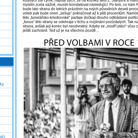
Kdybych byl cynik, napsal bych, že na kozlíku sedí Z. Stanjura a mává
myslím zcela vážně, musím konstatovat následující: Po tom, co nám 
bude tato strana do letních prázdnin na svých původních deseti pro
voleb pak bude onen „sešup“ pokračovat až k pěti procentům. Namísto
této „tunelářsko-kmotrovské“ partaje dočkají dlouho odkládané politi
„funus“ této strany se odehraje v tichu a rozjímání pozůstalých. Tak n
strana, avšak její konec byl neodvratný. Kdyby se „modří ptáci“ včas zb
ještě zachránit. Teď už je na všechno pozdě…
uky
očí