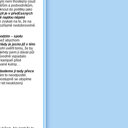
ým není lhostejný osud
i lhářům a podvodníkům,
knout do politiky jako
zit je v předčasných
ě najdou nějaké
ch zvykali na to, že na
amozřejmě nedobrovolně.
podzim – spolu
, než abychom
ády je jasno již v této
hl uvěřit tomu, že by
 tehdy jsem jí dával půl
původně vypadalo.
ná kampaň před
ované kulisy…
ebudeme ji tady přece
m to neodpustili.
postupně se utopíme
let neuklizený