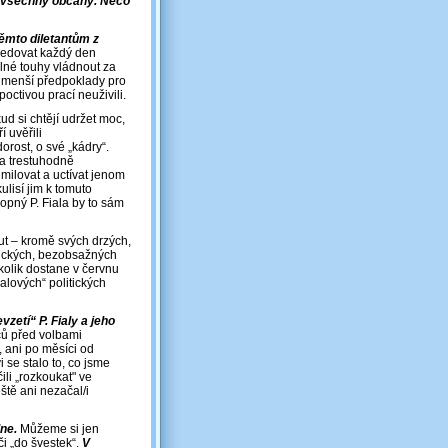
ro všechny občany. Něco
ěmto diletantům z
ledovat každý den
lné touhy vládnout za
nejmenší předpoklady pro
poctivou prací neuživili.
ud si chtějí udržet moc,
 uvěřili
orost, o své „kádry“.
ba trestuhodně
é milovat a uctívat jenom
ulisí jim k tomuto
pný P. Fiala by to sám
out – kromě svých drzých,
stických, bezobsažných
kolik dostane v červnu
alových“ politických
zetí“ P. Fialy a jeho
ců před volbami
, ani po měsíci od
i se stalo to, co jsme
ili „rozkoukat" ve
ště ani nezačal/i
ne.
Můžeme si jen
či „do švestek“.
V