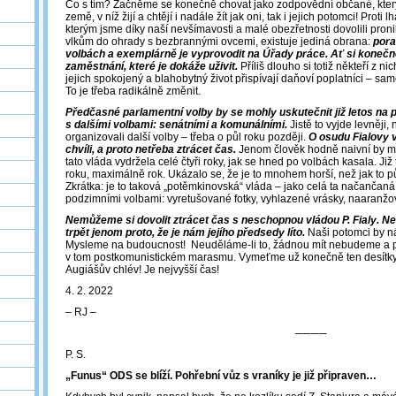
Co s tím? Začněme se konečně chovat jako zodpovědní občané, kter
země, v níž žijí a chtějí i nadále žít jak oni, tak i jejich potomci! Prot
kterým jsme díky naší nevšímavosti a malé obezřetnosti dovolili proni
vlkům do ohrady s bezbrannými ovcemi, existuje jediná obrana:
pora
volbách a exemplárně je vyprovodit na Úřady práce. Ať si konečn
zaměstnání, které je dokáže uživit.
Příliš dlouho si totiž někteří z ni
jejich spokojený a blahobytný život přispívají daňoví poplatníci – s
To je třeba radikálně změnit.
Předčasné parlamentní volby by se mohly uskutečnit již letos na 
s dalšími volbami: senátními a komunálními.
Jistě to vyjde levněji
organizovali další volby – třeba o půl roku později.
O osudu Fialovy vl
chvíli, a proto netřeba ztrácet čas.
Jenom člověk hodně naivní by mo
tato vláda vydržela celé čtyři roky, jak se hned po volbách kasala. Již
roku, maximálně rok. Ukázalo se, že je to mnohem horší, než jak to 
Zkrátka: je to taková „potěmkinovská“ vláda – jako celá ta načanča
podzimními volbami: vyretušované fotky, vyhlazené vrásky, naaranž
Nemůžeme si dovolit ztrácet čas s neschopnou vládou P. Fialy. N
trpět jenom proto, že je nám jejího předsedy líto.
Naši potomci by ná
Mysleme na budoucnost! Neuděláme-li to, žádnou mít nebudeme a 
v tom postkomunistickém marasmu. Vymeťme už konečně ten desítky 
Augiášův chlév! Je nejvyšší čas!
4. 2. 2022
‒ RJ ‒
────
P. S.
„Funus“ ODS se blíží. Pohřební vůz s vraníky je již připraven…