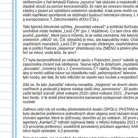
oblíbencům z řad tehdejší Fialovy „opozice“ tak okázale a nepokrytě 
vlastně slouží za peníze koncesionářů), že nám do omrzení mnoho d
záběry z jásání po vyhlášení volebních výsledků. A tak jsme mohli n
vidět například spontánně se objímající budoucí ministryni obrany 
a europoslance T. Zdechovského (KDU-ČSL).
Tato typická lidovecká vyžírka, „bruselský udavač“ a politický tlučhu
uvolněné místo ředitele „Lesů ČR“ (po J. Vojáčkovi). Co tam chce děl
pouhé „pavědy“, které jsou k ničemu, to je velká neznámá. Ale tako
volebních „vítězů“ víc. Čili: slimáčků je moc, ale kapustičky málo. Úč
úspěšných manažerů „Lesů ČR“ je naprosto zřetelným, nepřehlédnu
jak si politici Fialova „slepence“ představují onu ZMĚNU a plnění před
řeč se mluví, voda teče, že ano?
ČT byla bezprostředně po volbách spolu s Fialovými „borci“ natolik 
zapomněla chránit své oblíbence. Teprve když to dotyčným „myslitel
„docvaklo“, zmíněný šot s J. Černochovou ČT stáhla. Přesto jej vidělo
aby si mohli udělat názor na objektivitu naší „veřejnoprávní“ televize
tyto osoby, ale fakt, že toto vítězství se slavilo bez roušek a respirátor
Zdá se, že tato „banalita“ nikomu nevadila. „Hygiena“ ve dnech okol
vavřínech a probudil ji teprve nástup další vlny „koronaviru“. Již po
zažili tentýž scénář: před volbami 2020 i před volbami 2021. „Pachate
bez trestu. V té době před televizními kamerami vystupovali všichni 
roušek!
Zatímco celý rok od vzniku předvolebních koalic (SPOLU, PirSTAN) se p
byly skutečné preference jednotlivých stran utajeny pod názvem koal
chování agentur, které to zjišťovaly, skončilo až po volbách. Již prvn
agentury „KantarCZ“ odhalil zajímavá fakta: v měsíci listopadu 20
3,5 procenta preferencí; souběžně provedený průzkum agentury SAN
něco lepší výsledek: 4,3 procenta.