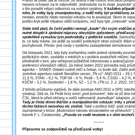
Pokud se ptáte, jak je možné, že strana s tak nízkou voličskou podp
nejsem schopen na to odpovědět. Jednoduše na to moje „kupecké“ po
s tím poradili nějací odborníci na volební systémy.
V každém případě 
toho, že volby byly zmanipulovány, a tudíž měly být prohlášeny za
nestalo, protože nikdo nenašel odvahu na to poukázat. Skoro to vypad
politici kryli ještě nějakou větší lumpárnu, než byly tyto „cinknuté“ volb
Stále totiž platí, že čeští politici nemají „koule“ říci svým voličům
nutné dospět k zjednání nápravy obvyklým způsobem: předčasný
spolehlivě vymažou tyto podvodníky z politické soutěže.
Samozřejm
to, co tady máme, lze ještě za soutěž politických stran označit. Mám
pochybnosti. Přesto: jiné cesty v systému zastupitelské demokracie n
Od listopadu 2021, kdy byly zveřejněny zatím jediné výsledky povole
politických stran, zavládlo v médiích a v politice podezřelé mlčení. Ag
předhánět v tom, aby veřejnost průběžně informovaly o pokračujícím
preferencí včerejších vítězů. Za měsíc leden 2022 provedla svůj průz
agentur – SANEP. Ostatní cudně mlčí a čekají, co bude dál. Zatím je
zmíněné agentury nabídl čtenářům server „TN.cz“: ANO 2011 – 29,1
11,3 %, STAN – 9,2 %, TOP 09 – 6 %, Piráti – 5,4 %, ČSSD – 4,2 %,
KSČM – 3,2 %, Svobodní – 1,8 %, SZ – 1,2 %.
(TN.cz, 3. 2. 2022, 10:
Z tohoto průzkumu vyplývá, že dále posiluje ANO 2011 a SPD, kdežto o
oslabují. Zdá se, že Piráti brzy zmizí „pod ponorem“, kde se již dva 
ČSL, která to před občany a voliči rafinovaně „kamufluje“ údajným „
Tady je třeba těmto lhářům a manipulátorům vzkázat: triky s před
těchto faktech nemohou nic změnit.
Také v politice totiž platí známé
zaznamenal v knize „Mudrosloví národu slovanského ve příslovích“ 
básník F. L. Čelakovský:
„Pravda ve vodě neutone a v ohni neshoří.
────
Připravme se zodpovědně na předčasné volby!