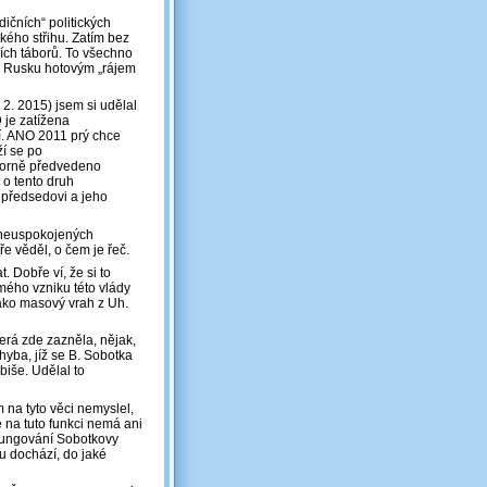
ičních“ politických
kého střihu. Zatím bez
ích táborů. To všechno
 v Rusku hotovým „rájem
 2. 2015) jsem si udělal
 je zatížena
ní. ANO 2011 prý chce
ží se po
ázorně předvedeno
 o tento druh
 předsedovi a jeho
z neuspokojených
ře věděl, o čem je řeč.
. Dobře ví, že si to
mého vzniku této vlády
ako masový vrah z Uh.
terá zde zazněla, nějak,
yba, jíž se B. Sobotka
biše. Udělal to
 na tyto věci nemyslel,
 na tuto funkci nemá ani
 fungování Sobotkovy
mu dochází, do jaké