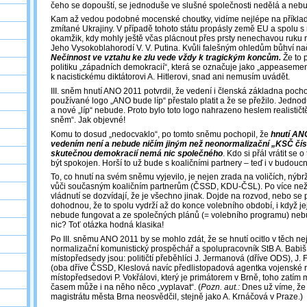
čeho se dopouští, se jednoduše ve slušné společnosti nedělá a nebud
Kam až vedou podobné mocenské choutky, vidíme nejlépe na příklad
zmítané Ukrajiny. V případě tohoto státu propásly země EU a spolu s
okamžik, kdy mohly ještě včas plácnout přes prsty nenechavou ruku 
Jeho Vysokoblahorodí V. V. Putina. Kvůli falešným ohledům bůhví na
Nečinnost ve vztahu ke zlu vede vždy k tragickým koncům.
Že to 
politiku „západních demokracií“, která se označuje jako „appeasemen
k nacistickému diktátorovi A. Hitlerovi, snad ani nemusím uvádět.
III. sněm hnutí ANO 2011 potvrdil, že vedení i členská základna pocho
používané logo „ANO bude líp“ přestalo platit a že se přežilo. Jednodu
a nové „líp“ nebude. Proto bylo toto logo nahrazeno heslem realističtěj
sněm“. Jak objevné!
Komu to dosud „nedocvaklo“, po tomto sněmu pochopil, že
hnutí AN
vedením není a nebude ničím jiným než neonormalizační „KSČ čísl
skutečnou demokracií nemá nic společného
. Kdo si přál vrátit se o
být spokojen. Horší to už bude s koaličními partnery – teď i v budouc
To, co hnutí na svém sněmu vyjevilo, je nejen zrada na voličích, nýb
vůči současným koaličním partnerům (ČSSD, KDU-ČSL). Po více ne
vládnutí se dozvídají, že je všechno jinak. Dojde na rozvod, nebo se po
dohodnou, že to spolu vydrží až do konce volebního období, i když je
nebude fungovat a ze společných plánů (= volebního programu) neb
nic? Toť otázka hodná klasika!
Po III. sněmu ANO 2011 by se mohlo zdát, že se hnutí ocitlo v těch nej
normalizační komunistický prospěchář a spolupracovník StB A. Babiš 
místopředsedy jsou: političtí přeběhlíci J. Jermanová (dříve ODS), J. 
(oba dříve ČSSD, Kleslová navíc předlistopadová agentka vojenské r
místopředsedovi P. Vokřálovi, který je primátorem v Brně, toho zatím
časem může i na něho něco „vyplavat“. (
Pozn. aut.:
Dnes už víme, že 
magistrátu města Brna neosvědčil, stejně jako A. Krnáčová v Praze.)