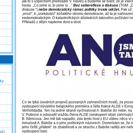
jak to s úspěchem předváděl V. Havel) a budeme se tvářit, že je vše
hesla: „Co jsme si, to jsme si…“
Bez sebereflexe a diskuse
(TGM: „D
diskuse.“)
nelze demokratický rámec politiky trvale udržet.
Pak už 
„erozi“, k „osekávání“ košatého stromu demokracie, až ta je nahraze
nedemokratickým. O katastrofických důsledcích takového počínání n
Příkladů z dějin najdeme dost a dost.
uky
Co se týká úvodních projevů pozvaných zahraničních hostů, za pozo
vystoupení bývalého belgického premiéra a šéfa frakce ALDE v Evr
Verhofstadta. Ten na jedné straně vychvaloval A. Babiše do nebe, na 
V. Putinovi a odsoudil vraždu člena ALDE (seskupení stran zahrnujíc
B. Němcova. Jen mě tak napadlo, zda tento host z EU vůbec něco ví 
minulosti A. Babiše a o jeho politických názorech. Domnívám se, že n
jeho čeští „přátelé“ ze zbabělosti a ze strachu z Babiše raději ani neře
vystoupení bylo.
očí