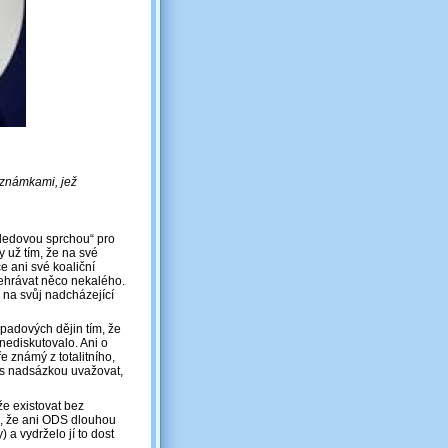
oznámkami, jež
 „ledovou sprchou“ pro
y už tím, že na své
e ani své koaliční
dehrávat něco nekalého.
í na svůj nadcházející
opadových dějin tím, že
nediskutovalo. Ani o
e známý z totalitního,
 s nadsázkou uvažovat,
že existovat bez
e, že ani ODS dlouhou
 vydrželo jí to dost