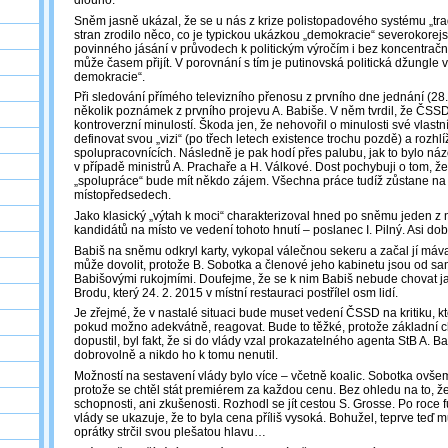
Sněm jasně ukázal, že se u nás z krize polistopadového systému „trad
stran zrodilo něco, co je typickou ukázkou „demokracie“ severokorejs
povinného jásání v průvodech k politickým výročím i bez koncentračn
může časem přijít. V porovnání s tím je putinovská politická džungle
demokracie“.
Při sledování přímého televizního přenosu z prvního dne jednání (28.
několik poznámek z prvního projevu A. Babiše. V něm tvrdil, že ČSSD
kontroverzní minulostí. Škoda jen, že nehovořil o minulosti své vlast
definovat svou „vizi“ (po třech letech existence trochu pozdě) a rozhlí
spolupracovnících. Následně je pak hodí přes palubu, jak to bylo n
v případě ministrů A. Prachaře a H. Válkové. Dost pochybuji o tom, že
„spolupráce“ bude mít někdo zájem. Všechna práce tudíž zůstane na
místopředsedech.
Jako klasický „výtah k moci“ charakterizoval hned po sněmu jeden 
kandidátů na místo ve vedení tohoto hnutí – poslanec I. Pilný. Asi dob
Babiš na sněmu odkryl karty, vykopal válečnou sekeru a začal jí mávat
může dovolit, protože B. Sobotka a členové jeho kabinetu jsou od sa
Babišovými rukojmími. Doufejme, že se k nim Babiš nebude chovat j
Brodu, který 24. 2. 2015 v místní restauraci postřílel osm lidí.
Je zřejmé, že v nastalé situaci bude muset vedení ČSSD na kritiku, k
pokud možno adekvátně, reagovat. Bude to těžké, protože základní ch
dopustil, byl fakt, že si do vlády vzal prokazatelného agenta StB A. Ba
dobrovolně a nikdo ho k tomu nenutil.
Možností na sestavení vlády bylo více – včetně koalic. Sobotka ovšem
protože se chtěl stát premiérem za každou cenu. Bez ohledu na to, že
schopnosti, ani zkušenosti. Rozhodl se jít cestou S. Grosse. Po roce
vlády se ukazuje, že to byla cena příliš vysoká. Bohužel, teprve teď 
oprátky strčil svou plešatou hlavu…