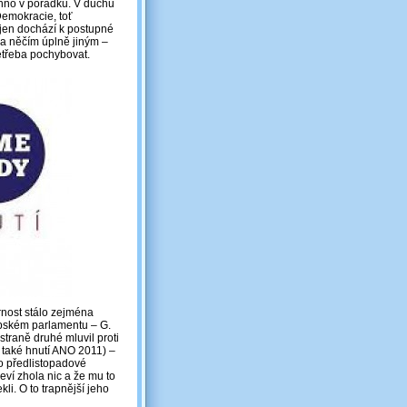
chno v pořádku. V duchu
emokracie, toť
jen dochází k postupné
na něčím úplně jiným –
etřeba pochybovat.
rnost stálo zejména
opském parlamentu – G.
straně druhé mluvil proti
í také hnutí ANO 2011) ‒
o předlistopadové
eví zhola nic a že mu to
kli. O to trapnější jeho