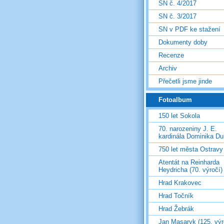
SN č. 4/2017
SN č. 3/2017
SN v PDF ke stažení
Dokumenty doby
Recenze
Archiv
Přečetli jsme jinde
Fotoalbum
150 let Sokola
70. narozeniny J. E.
kardinála Dominika D
750 let města Ostravy
Atentát na Reinharda
Heydricha (70. výročí)
Hrad Krakovec
Hrad Točník
Hrad Žebrák
Jan Masaryk (125. výr