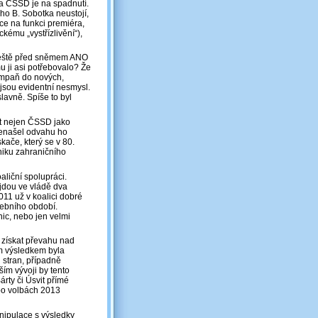
1 a ČSSD je na spadnutí.
ho B. Sobotka neustojí,
ce na funkci premiéra,
ckému „vystřízlivění“),
 ještě před sněmem ANO
u ji asi potřebovalo? Že
ampaň do nových,
jsou evidentní nesmysl.
lavně. Spíše to byl
vat nejen ČSSD jako
nenašel odvahu ho
kače, který se v 80.
niku zahraničního
liční spolupráci.
jdou ve vládě dva
11 už v koalici dobré
lebního období.
ic, nebo jen velmi
 získat převahu nad
m výsledkem byla
 stran, případně
ším vývoji by tento
árty či Úsvit přímé
po volbách 2013
nipulace s výsledky