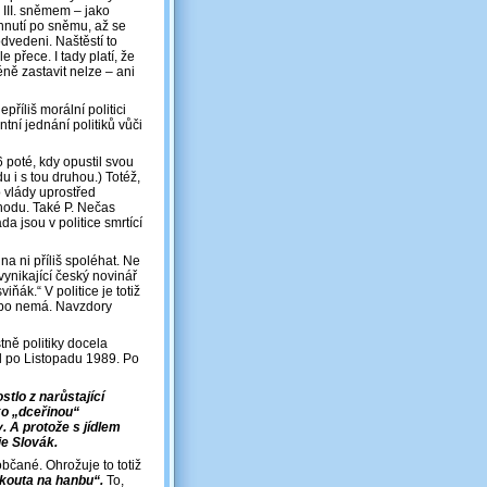
d III. sněmem – jako
hnutí po sněmu, až se
dvedeni. Naštěstí to
 přece. I tady platí, že
ně zastavit nelze – ani
příliš morální politici
ntní jednání politiků vůči
 poté, kdy opustil svou
u i s tou druhou.) Totéž,
 vlády uprostřed
hodu. Také P. Nečas
a jsou v politice smrtící
 na ni příliš spoléhat. Ne
ynikající český novinář
iňák.“ V politice je totiž
 nebo nemá. Navzdory
tně politiky docela
al po Listopadu 1989. Po
stlo z narůstající
ko „dceřinou“
. A protože s jídlem
je Slovák.
 občané. Ohrožuje to totiž
o kouta na hanbu“.
To,