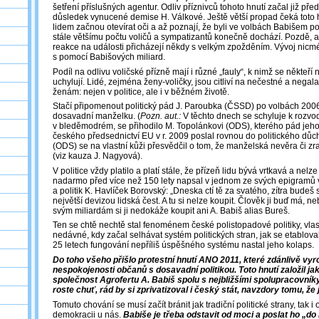
šetření příslušných agentur. Odliv příznivců tohoto hnutí začal již pře
důsledek vynucené demise H. Válkové. Ještě větší propad čeká toto 
lidem začnou otevírat oči a až poznají, že byli ve volbách Babišem po
stále většímu počtu voličů a sympatizantů konečně dochází. Pozdě, ale
reakce na události přicházejí někdy s velkým zpožděním. Vývoj nicmé
s pomocí Babišových miliard.
Podíl na odlivu voličské přízně mají i různé „fauly“, k nimž se někteří ne
uchylují. Lidé, zejména ženy-voličky, jsou citliví na nečestné a negala
ženám: nejen v politice, ale i v běžném životě.
Stačí připomenout politický pád J. Paroubka (ČSSD) po volbách 2006
dosavadní manželku. (
Pozn. aut.:
V těchto dnech se schyluje k rozvod
v bleděmodrém, se přihodilo M. Topolánkovi (ODS), kterého pád jeho
českého předsednictví EU v r. 2009 poslal rovnou do politického důc
(ODS) se na vlastní kůži přesvědčil o tom, že manželská nevěra či zrad
(viz kauza J. Nagyová).
V politice vždy platilo a platí stále, že přízeň lidu bývá vrtkavá a nelze
nadarmo před více než 150 lety napsal v jednom ze svých epigramů v
a politik K. Havlíček Borovský: „Dneska ctí tě za svatého, zítra budeš sv
největší devizou lidská čest. A tu si nelze koupit. Člověk ji buď má,
svým miliardám si ji nedokáže koupit ani A. Babiš alias Bureš.
Ten se chtě nechtě stal fenoménem české polistopadové politiky, vlas
nedávné, kdy začal selhávat systém politických stran, jak se etablov
25 letech fungování nepříliš úspěšného systému nastal jeho kolaps.
Do toho všeho přišlo protestní hnutí ANO 2011, které zdánlivě vyro
nespokojenosti občanů s dosavadní politikou. Toto hnutí založil ja
společnost Agrofertu A. Babiš spolu s nejbližšími spolupracovníky
roste chuť, rád by si zprivatizoval i český stát, navzdory tomu, že 
Tomuto chování se musí začít bránit jak tradiční politické strany, tak i
demokracii u nás.
Babiše je třeba odstavit od moci a poslat ho „d