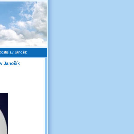
Rostislav Janošík
av Janošík