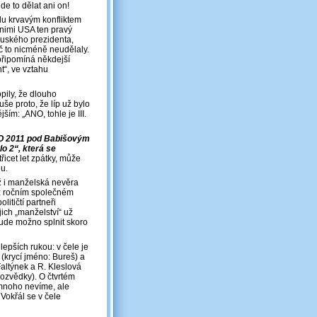
e to dělat ani on!
u krvavým konfliktem
 nimi USA ten pravý
ruského prezidenta,
č to nicméně neudělaly.
připomíná někdejší
t“, ve vztahu
pily, že dlouho
še proto, že líp už bylo
ším: „ANO, tohle je III.
O 2011 pod Babišovým
o 2“, která se
 třicet let zpátky, může
nu.
rž i manželská nevěra
ž ročním společném
litičtí partneři
jich „manželství“ už
ude možno splnit skoro
lepších rukou: v čele je
(krycí jméno: Bureš) a
Faltýnek a R. Kleslová
ozvědky). O čtvrtém
 mnoho nevíme, ale
Vokřál se v čele