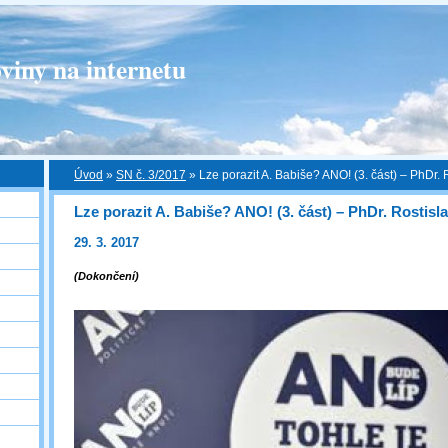
viny na internetu
Úvod
»
SN č. 3/2017
»
Lze porazit A. Babiše? ANO! (3. část) – PhDr. 
Lze porazit A. Babiše? ANO! (3. část) – PhDr. Rostisl
29. 3. 2017
(Dokončení)