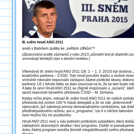
III. sněm hnutí ANO 2011
aneb s Babišem zpátky ke „světlým zítřkům“?
(Zpracováno podle záznamů z roku 2015; původní text je doplněn p
srovnávají tehdejší stav s dnešní realitou.)
Víkendový III. sněm hnutí ANO 2011 (28. 2. – 1. 3. 2015) byl doslova
koaličního partnera – ČSSD. Toto hnutí porušilo tradici a slušné mrav
vrcholné rokování nepozvalo zástupce žádné politické strany, dokonc
partnery. Už z tohoto faktu se dalo usuzovat na to, že se tam bude o
A taky že ano! Hnutí ANO 2011 se zřejmě inspirovalo u „socanů“, kteř
sjezd nepozvali bývalého předsedu ČSSD – M. Zemana.
Kdyby ničím jiným, vstoupí III. sněm hnutí ANO 2011 do našich polist
předseda byl zvolen 100 % hlasů delegátů a že se zde „dobrovolně“ 
stanovách, jež zakotvují princip demokratického centralismu, tak dobř
předlistopadového režimu, ani o „programu“, lze-li o něčem takovém
není možno říci nic pozitivního.
Hnutí ANO 2011 není u nás jediným politickým subjektem, který doká
základních stranických struktur i bez programu. Dobře si pamatujem
dobu žádný program neměla (kromě megabillboardů svého předsedy) a
dlouho.