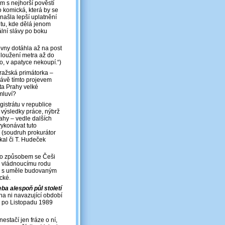
em s nejhorší pověstí
o komická, která by se
 našla lepší uplatnění
tu, kde dělá jenom
lní slávy po boku
ny dotáhla až na post
dloužení metra až do
o, v apatyce nekoupí.“)
ražská primátorka –
rávě tímto projevem
ta Prahy velké
mluví?
istrátu v republice
i výsledky práce, nýbrž
ahy – vedle dalších
ykonávat tuto
 (soudruh prokurátor
kal či T. Hudeček
ímto způsobem se Češi
 a vládnoucímu rodu
ky s uměle budovaným
cké.
ba alespoň půl století
na ni navazující období
i po Listopadu 1989
estačí jen fráze o ní,