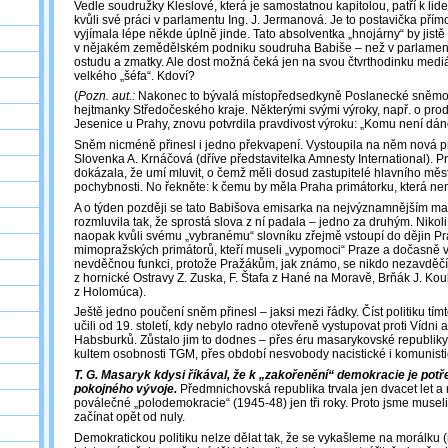
Vedle soudružky Kleslové, která je samostatnou kapitolou, patří k lid
kvůli své práci v parlamentu Ing. J. Jermanová. Je to postavička přím
vyjímala lépe někde úplně jinde. Tato absolventka „hnojárny“ by jistě
v nějakém zemědělském podniku soudruha Babiše – než v parlamen
ostudu a zmatky. Ale dost možná čeká jen na svou čtvrthodinku mediá
velkého „šéfa“. Kdoví?
(
Pozn. aut.:
Nakonec to bývalá místopředsedkyně Poslanecké sněmov
hejtmanky Středočeského kraje. Některými svými výroky, např. o pro
Jesenice u Prahy, znovu potvrdila pravdivost výroku: „Komu není dán
Sněm nicméně přinesl i jedno překvapení. Vystoupila na něm nová p
Slovenka A. Krnáčová (dříve představitelka Amnesty International). P
dokázala, že umí mluvit, o čemž měli dosud zastupitelé hlavního měs
pochybnosti. No řekněte: k čemu by měla Praha primátorku, která ne
A o týden později se tato Babišova emisarka na nejvýznamnějším mag
rozmluvila tak, že sprostá slova z ní padala – jedno za druhým. Nikol
naopak kvůli svému „vybranému“ slovníku zřejmě vstoupí do dějin Pr
mimopražských primátorů, kteří museli „vypomoci“ Praze a dočasně v
nevděčnou funkci, protože Pražákům, jak známo, se nikdo nezavděčí
z hornické Ostravy Z. Zuska, F. Štafa z Hané na Moravě, Brňák J. Kou
z Holomúca).
Ještě jedno poučení sněm přinesl – jaksi mezi řádky. Číst politiku t
učili od 19. století, kdy nebylo radno otevřeně vystupovat proti Vídni
Habsburků. Zůstalo jim to dodnes – přes éru masarykovské republi
kultem osobnosti TGM, přes období nesvobody nacistické i komunisti
T. G. Masaryk kdysi říkával, že k „zakořenění“ demokracie je potře
pokojného vývoje.
Předmnichovská republika trvala jen dvacet let a 
poválečné „polodemokracie“ (1945-48) jen tři roky. Proto jsme musel
začínat opět od nuly.
Demokratickou politiku nelze dělat tak, že se vykašleme na morálku (n