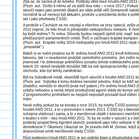
Zdá se, že začíná jít do tuhého. Politický střet mezi hnutím ANO 201
(
Pozn. aut.:
Došlo k němu až za další dva roky – v roce 2017.) Pokud 
skončí nejen jako premiér (Babiš asi stále ještě věří Zemanově nabíd
nicméně ta už nemusí být aktuální, protože u prezidenta došlo k politi
ale i jako předseda ČSSD.
A protože v Čechách se nic neutají a všechno se brzy vykecá, vyšlo
2011 najevo, že toto hnutí si předplatilo velkoplošnou reklamu. K čem
by kvůli sněmu? To sotva. Důvody budou nejspíš úplně jiné, např. k
předčasných parlamentních voleb. Řeči o začínající krajské kampani 
(
Pozn. aut.:
Krajské volby 2016 nedopadly pro hnutí ANO 2011 nijak s
„propadák“.)
Babiš si ve svém projevu na III. sněmu hnutí ANO 2011 troufl kritizo
takovou, tak i v neadresné podobě samotného premiéra. Jen zatím 
jmenovat. I to dokresluje potměšilou povahu tohoto estébáckého prás
letech 20. století nestyděl donášet StB na své spolupracovníky z pod
obchodu, kde byl tehdy zaměstnán.
Být na Sobotkově místě, okamžitě bych ukončil s hnutím ANO 2011 koa
(
Pozn. aut.:
Sobotka k tomu dodnes nenašel odvahu. Když se totiž se
zbabělci, nemůže to skončit jinak než patem.) Po sněmu hnutí ANO 20
vztahy nebudou a nemá smysl prodlužovat agonii vlády do konce vo
Z programového prohlášení se nejspíš nepodaří prosadit buď vůbec n
málo.
Nové volby, pokud by se konaly v roce 2015, by mohly ČSSD pomoci
hnutím ANO 2011, a to v porovnání s rokem 2013. ČSSD by s takový
schopna vládnout i sama, a to v menšinové vládě s tolerancí menších
v koalici s nimi – bez hnutí ANO 2011. To by se ocitlo v opozici a v dal
politický projekt firmy Agrofert skončil, podobně jako Věci veřejné V. B
demokracie T. Okamury. Ukazuje se, že pravdu měl M. Zeman, když 
doporučoval vznik menšinové vlády ČSSD.
Růst preferencí hnutí ANO 2011 je jen optický klam a dlouhodobá ma