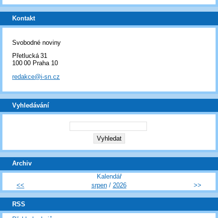
Kontakt
Svobodné noviny
Přetlucká 31
100 00 Praha 10
redakce@i-sn.cz
Vyhledávání
Archiv
Kalendář
<<
srpen
/
2026
>>
RSS