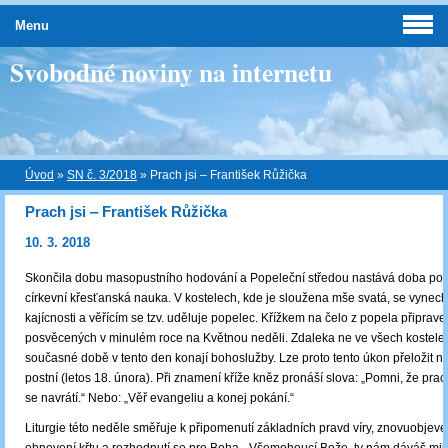
Menu
Svobodné noviny na internetu
Úvod
»
SN č. 3/2018
»
Prach jsi ‒ František Růžička
Prach jsi ‒ František Růžička
10. 3. 2018
Skončila dobu masopustního hodování a Popeleční středou nastává doba post
církevní křesťanská nauka. V kostelech, kde je sloužena mše svatá, se vynec
kajícnosti a věřícím se tzv. uděluje popelec. Křížkem na čelo z popela připrave
posvěcených v minulém roce na Květnou neděli. Zdaleka ne ve všech kostele
současné době v tento den konají bohoslužby. Lze proto tento úkon přeložit na
postní (letos 18. února). Při znamení kříže kněz pronáší slova: „Pomni, že prach
se navrátí.“ Nebo: „Věř evangeliu a konej pokání.“
Liturgie této neděle směřuje k připomenutí základních pravd víry, znovuobjeven