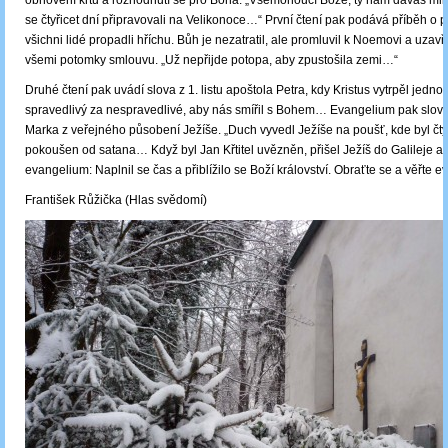
obnovení křtu a rozhodnutí se pro Boha. „Všemohoucí Bože, ty nám dáváš mi
se čtyřicet dní připravovali na Velikonoce…“ První čtení pak podává příběh o 
všichni lidé propadli hříchu. Bůh je nezatratil, ale promluvil k Noemovi a uzavř
všemi potomky smlouvu. „Už nepřijde potopa, aby zpustošila zemi…“
Druhé čtení pak uvádí slova z 1. listu apoštola Petra, kdy Kristus vytrpěl jednou
spravedlivý za nespravedlivé, aby nás smířil s Bohem… Evangelium pak slov
Marka z veřejného působení Ježíše. „Duch vyvedl Ježíše na poušť, kde byl čtyř
pokoušen od satana… Když byl Jan Křtitel uvězněn, přišel Ježíš do Galileje a 
evangelium: Naplnil se čas a přiblížilo se Boží království. Obraťte se a věřte e
František Růžička (Hlas svědomí)