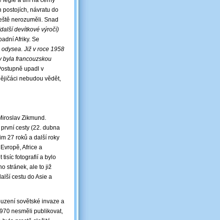
 legie a tím na černý
h postojích, návratu do
ještě nerozuměli. Snad
(další devítkové výročí)
adní Afriky. Se
 odysea. Již v roce 1958
dy byla francouzskou
ostupně upadl v
ějičáci nebudou vědět,
Miroslav Zikmund.
 první cesty (22. dubna
im 27 roků a další roky
 Evropě, Africe a
 tisíc fotografií a bylo
 stránek, ale to již
další cestu do Asie a
ouzení sovětské invaze a
1970 nesměli publikovat,