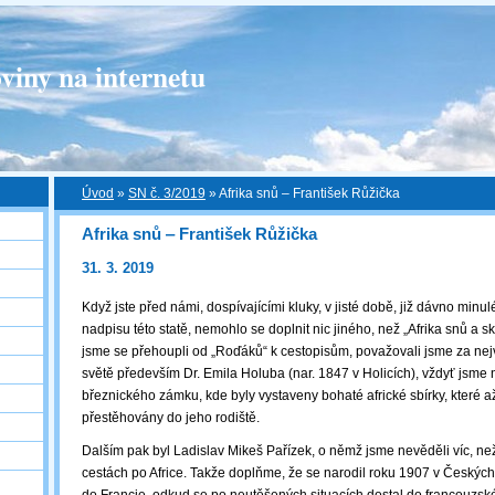
viny na internetu
Úvod
»
SN č. 3/2019
»
Afrika snů ‒ František Růžička
Afrika snů ‒ František Růžička
31. 3. 2019
Když jste před námi, dospívajícími kluky, v jisté době, již dávno minul
nadpisu této statě, nemohlo se doplnit nic jiného, než „Afrika snů a sk
jsme se přehoupli od „Roďáků“ k cestopisům, považovali jsme za nej
světě především Dr. Emila Holuba (nar. 1847 v Holicích), vždyť jsme n
březnického zámku, kde byly vystaveny bohaté africké sbírky, které a
přestěhovány do jeho rodiště.
Dalším pak byl Ladislav Mikeš Pařízek, o němž jsme nevěděli víc, než 
cestách po Africe. Takže doplňme, že se narodil roku 1907 v Českýc