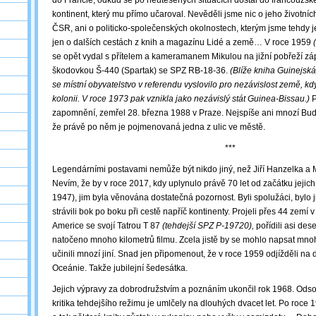
do Francie, odkud se po neutěšených situacích dostal do francouzské
kontinent, který mu přímo učaroval. Nevěděli jsme nic o jeho životníc
ČSR, ani o politicko-společenských okolnostech, kterým jsme tehdy 
jen o dalších cestách z knih a magazínu Lidé a země… V roce 1959
se opět vydal s přítelem a kameramanem Mikulou na jižní pobřeží záp
škodovkou Š-440 (Spartak) se SPZ RB-18-36.
(Blíže kniha Guinejská
se místní obyvatelstvo v referendu vyslovilo pro nezávislost země, k
kolonii. V roce 1973 pak vznikla jako nezávislý stát Guinea-Bissau.)
P
zapomnění, zemřel 28. března 1988 v Praze. Nejspíše ani mnozí Bud
že právě po něm je pojmenovaná jedna z ulic ve městě.
***
Legendárními postavami nemůže být nikdo jiný, než Jiří Hanzelka a 
Nevím, že by v roce 2017, kdy uplynulo právě 70 let od začátku jejich
1947), jim byla věnována dostatečná pozornost. Byli spolužáci, bylo j
strávili bok po boku při cestě napříč kontinenty. Projeli přes 44 zemí v
Americe se svojí Tatrou T 87
(tehdejší SPZ P-19720),
pořídili asi deset
natočeno mnoho kilometrů filmu. Zcela jistě by se mohlo napsat mnoho
učinili mnozí jiní. Snad jen připomenout, že v roce 1959 odjížděli na 
Oceánie. Takže jubilejní šedesátka.
Jejich výpravy za dobrodružstvím a poznáním ukončil rok 1968. Ods
kritika tehdejšího režimu je umlčely na dlouhých dvacet let. Po roce 