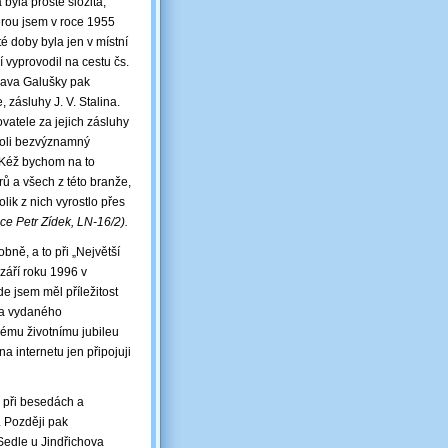
byla prostě složitá,
terou jsem v roce 1955
é doby byla jen v místní
 vyprovodil na cestu čs.
oslava Galušky pak
 zásluhy J. V. Stalina.
vatele za jejich zásluhy
koli bezvýznamný
. Kéž bychom na to
ů a všech z této branže,
lik z nich vyrostlo přes
ce Petr Zídek, LN-16/2).
ně, a to při „Největší
 září roku 1996 v
e jsem měl příležitost
 a vydaného
ému životnímu jubileu
 internetu jen připojuji
 při besedách a
 Později pak
Sedle u Jindřichova