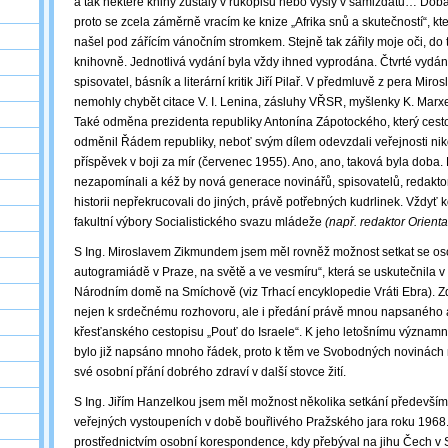
a tak některé knihy zůstaly v rukopisu nebo vyšly v samizdatu… Doba 
proto se zcela záměrně vracím ke knize „Afrika snů a skutečností“, k
našel pod zářícím vánočním stromkem. Stejně tak zářily moje oči, do t
knihovně. Jednotlivá vydání byla vždy ihned vyprodána. Čtvrté vydání
spisovatel, básník a literární kritik Jiří Pilař. V předmluvě z pera Mir
nemohly chybět citace V. I. Lenina, zásluhy VŘSR, myšlenky K. Marxe,
Také odměna prezidenta republiky Antonína Zápotockého, který cesto
odměnil Řádem republiky, neboť svým dílem odevzdali veřejnosti ni
příspěvek v boji za mír (červenec 1955). Ano, ano, taková byla doba
nezapomínali a kéž by nová generace novinářů, spisovatelů, redaktor
historii nepřekrucovali do jiných, právě potřebných kudrlinek. Vždyť ko
fakultní výbory Socialistického svazu mládeže
(např. redaktor Orienta
S Ing. Miroslavem Zikmundem jsem měl rovněž možnost setkat se osob
autogramiádě v Praze, na světě a ve vesmíru“, která se uskutečnila v
Národním domě na Smíchově (viz Trhací encyklopedie Vráti Ebra). Zd
nejen k srdečnému rozhovoru, ale i předání právě mnou napsaného
křesťanského cestopisu „Pouť do Israele“. K jeho letošnímu významn
bylo již napsáno mnoho řádek, proto k těm ve Svobodných novinách na
své osobní přání dobrého zdraví v další stovce žití.
S Ing. Jiřím Hanzelkou jsem měl možnost několika setkání především
veřejných vystoupeních v době bouřlivého Pražského jara roku 1968.
prostřednictvím osobní korespondence, kdy přebýval na jihu Čech v 