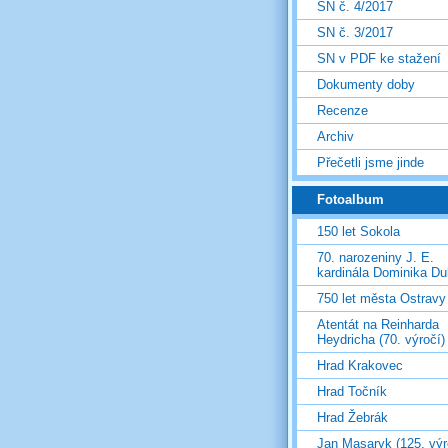
SN č. 4/2017
SN č. 3/2017
SN v PDF ke stažení
Dokumenty doby
Recenze
Archiv
Přečetli jsme jinde
Fotoalbum
150 let Sokola
70. narozeniny J. E.
kardinála Dominika D
750 let města Ostravy
Atentát na Reinharda
Heydricha (70. výročí)
Hrad Krakovec
Hrad Točník
Hrad Žebrák
Jan Masaryk (125. výr