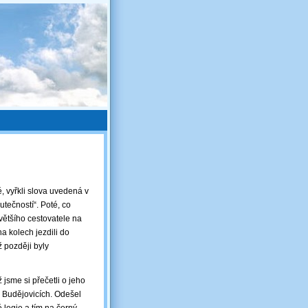
é, vyřkli slova uvedená v
utečností“. Poté, co
většího cestovatele na
a kolech jezdili do
ž později byly
jsme si přečetli o jeho
h Budějovicích. Odešel