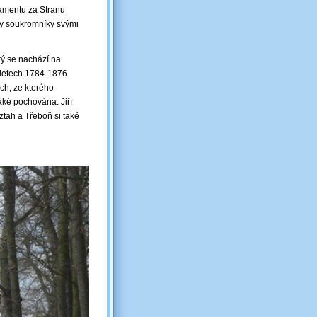
lamentu za Stranu
dy soukromníky svými
rý se nachází na
v letech 1784-1876
ch, ze kterého
aké pochována. Jiří
ztah a Třeboň si také