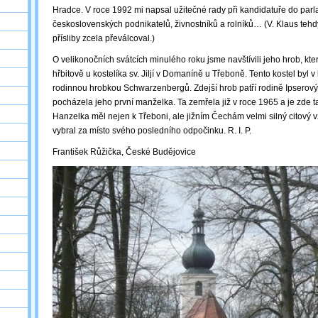
Hradce. V roce 1992 mi napsal užitečné rady při kandidatuře do par
československých podnikatelů, živnostníků a rolníků… (V. Klaus teh
přísliby zcela převálcoval.)
O velikonočních svátcích minulého roku jsme navštívili jeho hrob, kte
hřbitově u kostelíka sv. Jiljí v Domaníně u Třeboně. Tento kostel byl 
rodinnou hrobkou Schwarzenbergů. Zdejší hrob patří rodině Ipserový
pocházela jeho první manželka. Ta zemřela již v roce 1965 a je zde t
Hanzelka měl nejen k Třeboni, ale jižním Čechám velmi silný citový v
vybral za místo svého posledního odpočinku. R. I. P.
František Růžička, České Budějovice