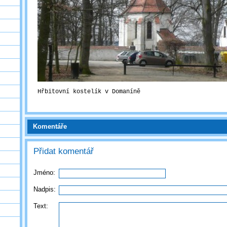
Hřbitovní kostelík v Domaníně
Komentáře
Přidat komentář
Jméno:
Nadpis:
Text: