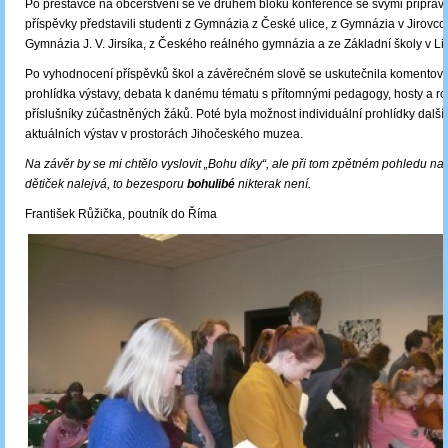
Po přestávce na občerstvení se ve druhém bloku konference se svými připra
příspěvky představili studenti z Gymnázia z České ulice, z Gymnázia v Jirovcově
Gymnázia J. V. Jirsíka, z Českého reálného gymnázia a ze Základní školy v Li
Po vyhodnocení příspěvků škol a závěrečném slově se uskutečnila komentov
prohlídka výstavy, debata k danému tématu s přítomnými pedagogy, hosty a r
příslušníky zúčastněných žáků. Poté byla možnost individuální prohlídky další
aktuálních výstav v prostorách Jihočeského muzea.
Na závěr by se mi chtělo vyslovit „Bohu díky“, ale při tom zpětném pohledu na 
dětiček nalejvá, to bezesporu
bohulibé
nikterak není.
František Růžička, poutník do Říma