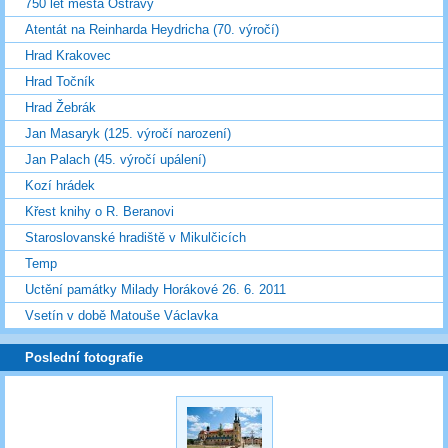
750 let města Ostravy
Atentát na Reinharda Heydricha (70. výročí)
Hrad Krakovec
Hrad Točník
Hrad Žebrák
Jan Masaryk (125. výročí narození)
Jan Palach (45. výročí upálení)
Kozí hrádek
Křest knihy o R. Beranovi
Staroslovanské hradiště v Mikulčicích
Temp
Uctění památky Milady Horákové 26. 6. 2011
Vsetín v době Matouše Václavka
Poslední fotografie