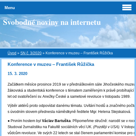
Menu
Svobodné noviny na internetu
Úvod
»
SN č. 3/2020
»
Konference v muzeu ‒ František Růžička
Konference v muzeu ‒ František Růžička
15. 3. 2020
Začátkem měsíce prosince 2019 se v přednáškovém sále Jihočeského muzea us
žákovská a studentská konference s tématem zaměřeným k právě probíhající vý
let od svatořečení sv. Anežky České a sametové revoluce v listopadu 1989.
Výběr aktérů proto odpovídal danému tématu. Uvítání hostů a značného počtu
s úvodním slovem přednesla náměstkyně ředitele Mgr. Helena Stejskalová.
● Prvním hostem byl
Václav Bartuška
. Připomeňme stručně: narodil se v roc
Studoval žurnalistiku na Fakultě sociálních věcí UK.
(Později v USA).
V listopa
vůdcům revoluce. Ve svých 22 letech se stal členem parlamentní komise pro 