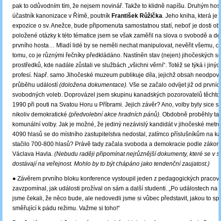
pak to odůvodním tím, že nejsem novinář. Takže to klidně napíšu. Druhým hos
účastník kanonizace v Římě, poutník
František Růžička
. Jeho kniha, která je 
expozice o sv. Anežce, bude připomenuta samostatnou statí, neboť je dosti o
položené otázky k této tématice jsem se však zaměřil na slova o svobodě a d
prvního hosta… Mladí lidé by se neměli nechat manipulovat, nevěřit všemu, co
tomu, co je různými řečníky předkládáno. Nastíněn stav (nejen) jihočeských s
prostředků, kde nadále zůstali ve službách „všichni věrní“. Totéž se týká i jiný
profesí. Např. samo Jihočeské muzeum publikuje díla, jejichž obsah neodpo
průběhu událostí
(doložena dokumentace).
Vše se začalo odvíjet již od prvních
svobodných voleb. Doprovázel jsem skupinu kanadských pozorovatelů těchto 
1990 při pouti na Svatou Horu u Příbrami. Jejich závěr? Ano, volby byly sice 
nikoliv demokratické
(předvolební akce hradních pánů).
Obdobně proběhly tak
komunální volby. Jak je možné, že jediný nezávislý kandidát v jihočeské metr
4090 hlasů se do místního zastupitelstva nedostal, zatímco příslušníkům na 
stačilo 700-800 hlasů? Právě tady začala svoboda a demokracie podle zákon
Václava Havla.
(Nebudu raději připomínat nejrůznější dokumenty, které se v
dostávají na veřejnost. Mohlo by to být chápáno jako tendenční zaujatost.)
● Závěrem prvního bloku konference vystoupil jeden z pedagogických pracov
zavzpomínal, jak události prožíval on sám a další studenti. „Po událostech na 
jsme čekali, že něco bude, ale nedovedli jsme si vůbec představit, jakou to spu
směřující k pádu režimu. Važme si toho!“