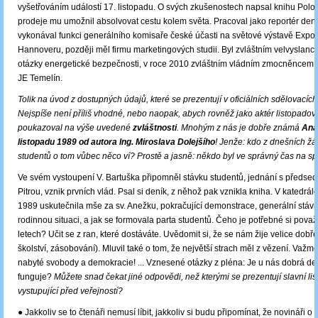
vyšetřováním událostí 17. listopadu. O svých zkušenostech napsal knihu Poloj
prodeje mu umožnil absolvovat cestu kolem světa. Pracoval jako reportér de
vykonával funkci generálního komisaře české účasti na světové výstavě Expo
Hannoveru, později měl firmu marketingových studii. Byl zvláštním velvyslan
otázky energetické bezpečnosti, v roce 2010 zvláštním vládním zmocněncem 
JE Temelín.
Tolik na úvod z dostupných údajů, které se prezentují v oficiálních sdělovacích
Nejspíše není příliš vhodné, nebo naopak, abych rovněž jako aktér listopadov
poukazoval na výše uvedené
zvláštnosti
. Mnohým z nás je dobře známá
Ana
listopadu 1989 od autora Ing. Miroslava Dolejšího
! Jenže: kdo z dnešních ž
studentů o tom vůbec něco ví? Prostě a jasně: někdo byl ve správný čas na s
Ve svém vystoupení V. Bartuška připomněl stávku studentů, jednání s předsedo
Pitrou, vznik prvních vlád. Psal si deník, z něhož pak vznikla kniha. V katedrále
1989 uskutečnila mše za sv. Anežku, pokračující demonstrace, generální stá
rodinnou situaci, a jak se formovala parta studentů. Čeho je potřebné si považo
letech? Učit se z ran, které dostáváte. Uvědomit si, že se nám žije velice dobře 
školství, zásobování). Mluvil také o tom, že největší strach měl z vězení. Važme
nabyté svobody a demokracie! ... Vznesené otázky z pléna: Je u nás dobrá d
funguje?
Můžete snad čekat jiné odpovědi, než kterými se prezentují slavní lis
vystupující před veřejností?
● Jakkoliv se to čtenáři nemusí líbit, jakkoliv si budu připomínat, že novináři o 