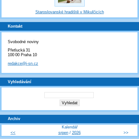
Staroslovanské hradiště v Mikulčicích
Kontakt
Svobodné noviny
Přetlucká 31
100 00 Praha 10
redakce@i-sn.cz
Vyhledávání
Archiv
Kalendář
<<
srpen
/
2026
>>