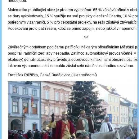
neobejdou.
Matematika probíhající akce je předem vyjasněná. 65 % zůstává přímo v obci č
se dary vykoledovaly, 15 % využije na své projekty diecézní Charita, 10 % p
potřebným v zahraničí, 5 % pro celostátní projekty, na režii zůstává zbývajících
Poděkování proto patří všem, kdož se přímo zapojili, nebo jakkoliv napomohli.
***
Závěrečným dodatkem pod čarou patří dík i některým příslušníkům Městské poli
podpírali radniční zeď, aby nespadla. Zatímco automobilový provoz včetně 
ekobusy) donutil účastníky průvodu a doprovodu k maximální obezřetnosti, kd
takovou významnou akci nemohlo zůstat celé náměstí na hodinu uzavřeno.
František Růžička, České Budějovice (Hlas svědomí)