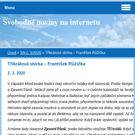
Menu
Svobodné noviny na internetu
Úvod
»
SN č. 3/2020
»
Tříkrálová sbírka ‒ František Růžička
Tříkrálová sbírka ‒ František Růžička
2. 3. 2020
V západní křesťanské tradici mají vánoční svátky dvě slavnosti. Podle liturgi
a Zjevení Páně. Jelikož jsme již v roce novém a i v civilním kalendáři se šest
připomínají jména Kašpar, Melichar a Baltazar, byť jejich začáteční písmena
veřejích dveří připomínají něco zcela jiného, připomeňme si několik souvislost
Herodes tajně zavolal mudrce a zevrubně se jich zeptal na dobu, kdy se ta zá
obloze objevila, a poslal je do Betléma, aby se na narozené dítě vyptali. Až ho
oznamte mi to, abych se mu i já přišel poklonit. Když krále vyslechli, vydali se 
A máme tady slavnost
Zjevení Páně
, podle lidového obyčeje
Tří králů
.
Když spa