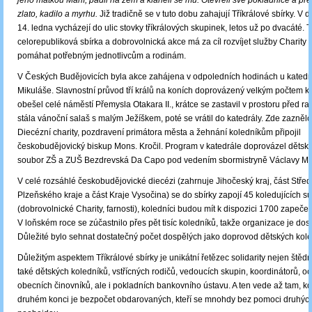
jeho matkou Marií, padli na zem a klaněli se mu. Otevřeli své pokladnice a pře
zlato, kadilo a myrhu.
Již tradičně se v tuto dobu zahajují Tříkrálové sbírky. V 
14. ledna vycházejí do ulic stovky tříkrálových skupinek, letos už po dvacáté. T
celorepubliková sbírka a dobrovolnická akce má za cíl rozvíjet služby Charity
pomáhat potřebným jednotlivcům a rodinám.
V Českých Budějovicích byla akce zahájena v odpoledních hodinách u katedrá
Mikuláše. Slavnostní průvod tří králů na koních doprovázený velkým počtem k
obešel celé náměstí Přemysla Otakara II., krátce se zastavil v prostoru před rad
stála vánoční salaš s malým Ježíškem, poté se vrátil do katedrály. Zde zaznělo
Diecézní charity, pozdravení primátora města a žehnání koledníkům připojil
českobudějovický biskup Mons. Kročil. Program v katedrále doprovázel dětsk
soubor ZŠ a ZUŠ Bezdrevská Da Capo pod vedením sbormistryně Václavy Mí
V celé rozsáhlé českobudějovické diecézi (zahrnuje Jihočeský kraj, část Stře
Plzeňského kraje a část Kraje Vysočina) se do sbírky zapojí 45 koledujících s
(dobrovolnické Charity, farnosti), koledníci budou mít k dispozici 1700 zapeče
V loňském roce se zúčastnilo přes pět tisíc koledníků, takže organizace je dos
Důležité bylo sehnat dostatečný počet dospělých jako doprovod dětských kole
Důležitým aspektem Tříkrálové sbírky je unikátní řetězec solidarity nejen štědr
také dětských koledníků, vstřícných rodičů, vedoucích skupin, koordinátorů, o
obecních činovníků, ale i pokladních bankovního ústavu. A ten vede až tam, k
druhém konci je bezpočet obdarovaných, kteří se mnohdy bez pomoci druhýc