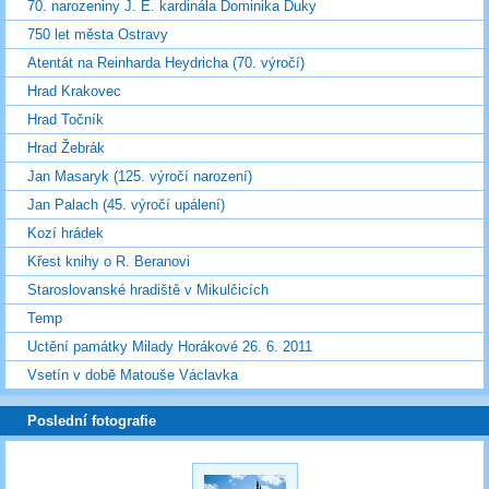
70. narozeniny J. E. kardinála Dominika Duky
750 let města Ostravy
Atentát na Reinharda Heydricha (70. výročí)
Hrad Krakovec
Hrad Točník
Hrad Žebrák
Jan Masaryk (125. výročí narození)
Jan Palach (45. výročí upálení)
Kozí hrádek
Křest knihy o R. Beranovi
Staroslovanské hradiště v Mikulčicích
Temp
Uctění památky Milady Horákové 26. 6. 2011
Vsetín v době Matouše Václavka
Poslední fotografie