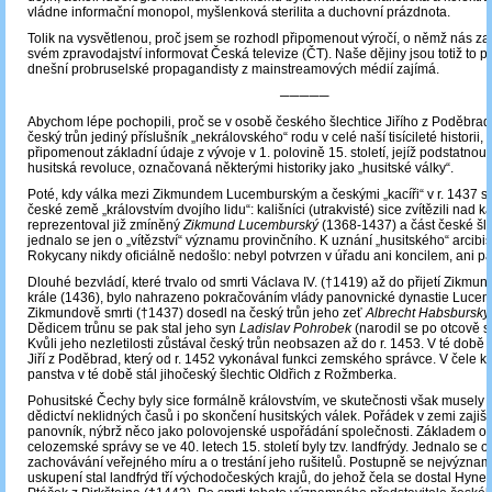
vládne informační monopol, myšlenková sterilita a duchovní prázdnota.
Tolik na vysvětlenou, proč jsem se rozhodl připomenout výročí, o němž nás z
svém zpravodajství informovat Česká televize (ČT). Naše dějiny jsou totiž to p
dnešní probruselské propagandisty z mainstreamových médií zajímá.
─────
Abychom lépe pochopili, proč se v osobě českého šlechtice Jiřího z Poděbrad
český trůn jediný příslušník „nekrálovského“ rodu v celé naší tisícileté historii,
připomenout základní údaje z vývoje v 1. polovině 15. století, jejíž podstatnou
husitská revoluce, označovaná některými historiky jako „husitské války“.
Poté, kdy válka mezi Zikmundem Lucemburským a českými „kacíři“ v r. 1437 sko
české země „královstvím dvojího lidu“: kališníci (utrakvisté) sice zvítězili nad kat
reprezentoval již zmíněný
Zikmund Lucemburský
(1368-1437) a část české šle
jednalo se jen o „vítězství“ významu provinčního. K uznání „husitského“ arcib
Rokycany nikdy oficiálně nedošlo: nebyl potvrzen v úřadu ani koncilem, ani 
Dlouhé bezvládí, které trvalo od smrti Václava IV. (†1419) až do přijetí Zikmu
krále (1436), bylo nahrazeno pokračováním vlády panovnické dynastie Luce
Zikmundově smrti (†1437) dosedl na český trůn jeho zeť
Albrecht Habsbursk
Dědicem trůnu se pak stal jeho syn
Ladislav Pohrobek
(narodil se po otcově sm
Kvůli jeho nezletilosti zůstával český trůn neobsazen až do r. 1453. V té době 
Jiří z Poděbrad, který od r. 1452 vykonával funkci zemského správce. V čele k
panstva v té době stál jihočeský šlechtic Oldřich z Rožmberka.
Pohusitské Čechy byly sice formálně královstvím, ve skutečnosti však musely
dědictví neklidných časů i po skončení husitských válek. Pořádek v zemi zajišť
panovník, nýbrž něco jako polovojenské uspořádání společnosti. Základem o
celozemské správy se ve 40. letech 15. století byly tzv. landfrýdy. Jednalo se 
zachovávání veřejného míru a o trestání jeho rušitelů. Postupně se nejvýznam
uskupení stal landfrýd tří východočeských krajů, do jehož čela se dostal Hyne