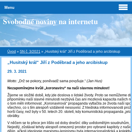
Menu
Svobodné noviny na internetu
Úvod
»
SN č. 3/2021
»
„Husitský král“ Jiří z Poděbrad a jeho arcibiskup
„Husitský král“ Jiří z Poděbrad a jeho arcibiskup
29. 3. 2021
Motto:
„Drž se pokory, poněvadž sama povyšuje.“
(Jan Hus)
Nezapomínejme kvůli „koronaviru“ na naši slavnou minulost!
Žijeme ve složité době, kdy jde doslova o lidské životy. Proto se nemůžeme div
připomínku naší slavné minulosti nezbývá čas ani mozková kapacita našich nov
o tom měli informovat. „Koronavirová“ propaganda vytlačila ze života naší spo
všechno, co s tím alespoň vzdáleně nesouvisí. Z hlediska informovanosti p
horší časy, než byly v 50. letech 20. století, kdy komunistická propaganda „jela
obrátky.
V něčem se to přece jen lišilo od doby dnešní: díky uvědomělým soudruhům, ja
Nejedlý, zůstával tehdy alespoň omezený prostor pro vybrané kapitoly z naši
dějin, ačkoli ideologie marxismu-leninismu byla internacionalistická a kolektiv