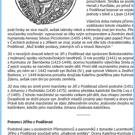
poručníkem. Sirotka se posléz
Heralt z Kunštátu, po jehož bo
z Poděbrad bojoval ve vojsk
jednoty v bitvě u Lipan (1434)
Válečná doba nebyla příznivá
vzdělávání tohoto mladého šle
psát česky se sice naučil, avšak latinsky nikoli a německy znal jen trochu. Pře
současníky oceňován: vypracoval se díky svým schopnostem a životním zkuše
humanista Aeneas Silvius Piccolomini (1405-1464), známý jako papež Pius II.,
v Čechách pobýval a s Jiříkem se znal, podal ve své díle tuto charakteristiku Ji
Poděbrad: „Muž krátké postavy, jiskrných očí a mravů líbezných.“
Již v necelých dvaceti letech se Jiří z Poděbrad stal správcem Boleslavského 
z hejtmanů spolku východočeských landfrýdů. O rok později (1441) se poprvé o
s
Kunhutou ze Šternberka
(1423-1449), dcerou husitského válečníka Smila ze
Z jejich svazku se narodilo celkem sedm dětí. První dítě neznámého jména ze
věku, po něm se r. 1442 narodil syn Boček (IV.), pak synové Viktorin a Jindřich
Barbora; v r. 1449 královna porodila dvojčata Kateřinu (pokřtěna jako Kuhnuta
Zdenu, avšak osm dní po porodu zemřela.
Již dva roky po úmrtí první manželky se Jiří z Poděbrad oženil podruhé (1451),
s
Johanou z Rožmitálu
(1430-1475), sestrou předáka katolické šlechty Lva z 
(†1485). Z tohoto manželství se narodilo celkem pět dětí, dva chlapci zemřeli j
Dospělosti se dožil pouze syn Jindřich mladší (známý jako Hynek) a dcery An
Právě toto druhé manželství se stalo ztělesněním onoho „království dvojího lidu“
kališníkem, kdežto jeho manželka Johana zůstávala katoličkou.
─────
Potomci Jiřího z Poděbrad
Podobně jako u posledních Přemyslovců a panovníků z dynastie Lucemburků, s
Jiřího z Poděbrad součástí jeho „sňatkové politiky“: Dcera
Kateřina-Kunhuta
(1