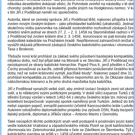
několika desetiletími dokázali vědci, že Pohrobek zemřel na následky v té d
choroby: podle jedněch na leukemii, podle jiných na Hodgkinovu nemoc. V k
s tím Jiří z Poděbrad neměl nic společného.
Autorita, které se zemský správce Jiří z Poděbrad těšil, nakonec přispěla k tom
zvolen novým českým králem – jako představitel kališníků (utrakvistů). Jednalo
skutečnou volbu panovníka na základě svobodného rozhodnutí zástupců česk
Volební sněm jednal ve dnech 27. 2. – 2. 3. 1458 na Staroměstské radnici v Pra
z Poděbrad byl zvolen králem dne 2. 3. 1458; korunovace se pak konala dne 
svatovítské katedrále na Pražském hradě. Nepřítomnost zahraničních knížat a
vyvážit okázalá přítomnost zástupců českého katolického panstva i olomouck
Tasa z Boskovic.
Třebaže nový král prohlásil za základ svého působení basilejská kompaktáta, t
nějakou dobu, než byl přijat také na Moravě a ve Slezsku. Jiří z Poděbrad nic
neústupnost ze strany katolické hierarchie. Papež Pius II., jenž předtím v Čec
Čechy považoval za kacíře, odmítl přijmout formální poslušenství českého krále
doby, než ve svém království vymýtí „kacířské bludy“. Nakonec papež dne 31. 
prohlásil kompaktáta za zrušená. Jiříkovi nepomohlo ani to, že Okázale dával
náboženskou toleranci a že jeho druhá manželka byla katolička.
Jiří z Poděbrad vynaložil velké úsilí, aby zmírnil izolaci českých zemí od okoln
svět, a to některými svými politickými projekty. V době sílící expanze Turků z 
střední Evropy vzešel v letech 1462-64 z okruhu českého krále tzv. mírový proj
kolektivní bezpečnosti: vojenský spolek namířený proti Turkům. Jelikož do toh
nebyl zapojen papež, evropští panovníci (včetně francouzského krále Ludvíka XI
Autorem odvážného diplomatického projektu (na způsob OSN, Rady bezpečnos
italský právník, diplomat a Jiříkův rádce ‒ Antonio Marini z Grenoblu.
Také neúspěch těchto politických snah vedl postupně k posilování pozic katoli
vedle katolické Vratislavi a západočeského města Plzeň se proti kališnickému 
zformovala tzv. Zelenohorská jednota v čele se Zdeňkem ze Šternberka. Týž př
katolického panstva se ještě v r. 1458 účastnil slavnostní korunovace nového 