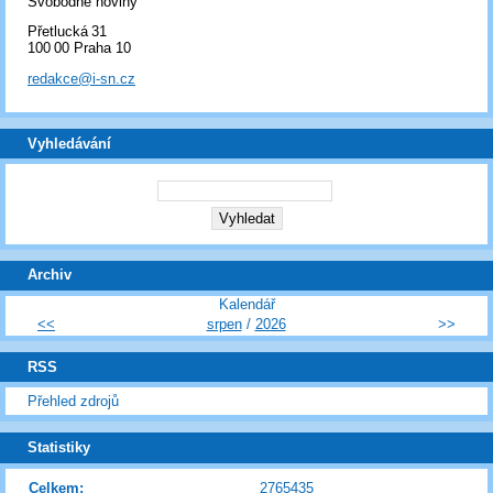
Svobodné noviny
Přetlucká 31
100 00 Praha 10
redakce@i-sn.cz
Vyhledávání
Archiv
Kalendář
<<
srpen
/
2026
>>
RSS
Přehled zdrojů
Statistiky
Celkem:
2765435