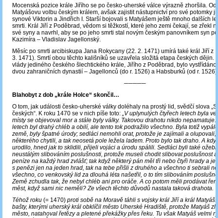
Mocenská pozice krále Jiřího se po česko-uherské válce výrazně zhoršila. Odm
Matyášovu volbu českým králem, avšak zajistit nástupnictví pro své potomky j
synové Viktorin a Jindřich I. Starší bojovali s Matyášem ještě mnoho dalších let
smrti. Král Jiří z Poděbrad, vědom si těžkostí, které jeho zemi čekají, se zřekl n
své syny a navrhl, aby se po jeho smrti stal novým českým panovníkem syn po
Kazimíra – Vladislav Jagellonský.
Měsíc po smrti arcibiskupa Jana Rokycany (22. 2. 1471) umírá také král Jiří z
3. 1471). Smrtí obou těchto kališníků se uzavřela složitá etapa českých dějin.
vlády jediného českého šlechtického krále, Jiřího z Poděbrad, bylo vystřídán
dvou zahraničních dynastií – Jagellonců (do r. 1526) a Habsburků (od r. 1526)
─────
Blahobyt z dob „krále Holce“ skončil…
O tom, jak události česko-uherské války doléhaly na prostý lid, svědčí slova „S
českých“. K roku 1470 se v nich píše toto:
„V uplynulých čtyřech letech byla ve
místy se objevoval mor a stále byly války. Takovou drahotu nikdo nepamatuje. 
letech byl drahý chléb a obilí, ale tento tok podražilo všechno. Byla totiž vypál
země, byly špatné úrody; sedláci nemohli orat, protože je zajímali a olupovali,
některého chytili, a tak neosetá pole ležela ladem. Proto bylo tak draho. A kdy
urodilo, hned jak to sklidili, přijeli vojáci a úrodu spálili. Sedláci byli také ože
neustálým slibováním poslušnosti, protože museli chodit slibovat poslušnost a
peníze na každý hrad zvlášť; tak když některý pán měl tři nebo čtyři hrady a jestl
s penězi jen na jeden hrad, tak na tebe přišli z druhého a všechno ti sebrali neb
všechno, co venkovský lid za dlouhá léta našetřil, o to tím slibováním poslušnos
Země zchudla tak, že nebyl chléb ani pro oráče. A co potom měli prodávat ře
měst, když sami nic neměli? Ze všech těchto důvodů nastala taková drahota.
Téhož roku
(= 1470)
proti sobě na Moravě táhli s vojsky král Jiří a král Matyáš. K
bašty, kterými uherský král obklíčil město Uherské Hradiště, protože Matyáš zl
město, natahoval řetězy a pletené překážky přes řeku. Tu však Matyáš velmi ry