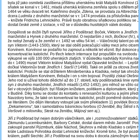
byla již jako osmiletá zaslíbena příštímu uherskému králi Matyáši Korvínovi (
sňatek se konal v r. 1461; mladá uherská královna zemřela spolu s dítětem při 
1464 ve věku dvaceti let. Kateřinino dvojče,
Zdena
, se provdala za Albrechta
dcera
Ludmila
z druhého manželství se v r. 1474 provdala za příslušníka pan
– knížete Fridricha Lehnického. Právě touto obratnou sňatkovou politikou se J
dostat české země z izolace, v níž se v důsledku husitských válek dostaly.
Dospělosti se dožili čtyři synové Jiřího z Poděbrad: Boček, Viktorin a Jindřich 
manželství a Hynek z druhého manželství. O nejstarším z nich,
Bočkovi
(IV.), 
že nebyl ženatý a že zemřel v r. 1492 ve věku 54 let. ‒ Válečnický talent po otc
syn
Viktorin
(1443-1500), který se stal obětí pokračující války mezi jeho otce
Korvínem. Korvínovi se podařilo ho zajmout a několik let věznit. Byl dokonce 
konvertovat ke katolictví. Po třech letech internace byl propuštěn na svobodu 
výkupné ve výši 100 000 uherských zlatých. V důsledku nadvlády Korvína na
do r. 1490) musel Viktorin královi Matyášovi vydat Opavské knížectví. ‒ Lepší
dočkal Viktorinův bratr
Jindřich I. Starší
(†1498). Také on ještě za otcova života
katolictví. Protože se stal držitelem Minsterberska a Kladska, nebyl tak ohro
králem Matyášem Korvínem, třebaže i on s ním bojoval. Později získal Olešnick
Jeho rod si užíval tohoto dědictví až do 17. století, kdy poděbradská linie vymř
syn z druhého manželství, Jindřich mladší (1452-1492), pro něhož se vžilo o
šel v otcových šlépějích: byl říšským knížetem, politikem a diplomatem, který pob
v Budíně. Díky tomu se dostal do kontaktu s renesanční kulturou a jejími předsta
Navzdory tomu, že také on konvertoval ke katolictví, prožil poměrně dobrodružn
se literátem. Do dějin literatury vstoupil jak svým překladem 11 povídek Bocca
„Dekameronu“, tak i samostatnou básnickou tvorbou (
O ženitbě, Boj Štěstí s N
Veršové o milovníku, Stesk na ženitbu, Májový sen
aj.).
Jiří z Poděbrad byl nejen dobrým válečníkem, ale i „rozmnožovatelem“ statků
Zikmundu Lucemburském, Barbory Celské, dostal darem město Jaroměř. Post
zakoupil panství Rýzmburk, dále Náchod, Skuhrov a město Kladsko s celým h
krále Ladislava Pohrobka dostal Lehnické knížectví. Kromě toho, že byl pozdě
králem, patřil šlechtic Jiří z Poděbrad na svou dobu k docela zámožným feudá