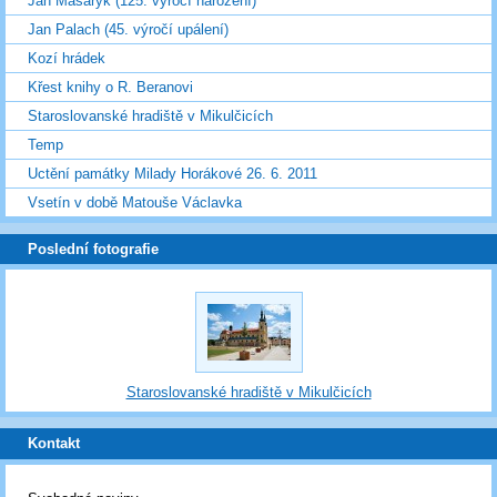
Jan Masaryk (125. výročí narození)
Jan Palach (45. výročí upálení)
Kozí hrádek
Křest knihy o R. Beranovi
Staroslovanské hradiště v Mikulčicích
Temp
Uctění památky Milady Horákové 26. 6. 2011
Vsetín v době Matouše Václavka
Poslední fotografie
Staroslovanské hradiště v Mikulčicích
Kontakt