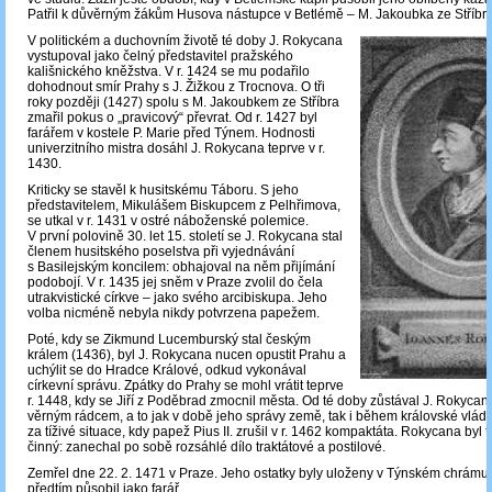
Patřil k důvěrným žákům Husova nástupce v Betlémě – M. Jakoubka ze Stříbra
V politickém a duchovním životě té doby J. Rokycana
vystupoval jako čelný představitel pražského
kališnického kněžstva. V r. 1424 se mu podařilo
dohodnout smír Prahy s J. Žižkou z Trocnova. O tři
roky později (1427) spolu s M. Jakoubkem ze Stříbra
zmařil pokus o „pravicový“ převrat. Od r. 1427 byl
farářem v kostele P. Marie před Týnem. Hodnosti
univerzitního mistra dosáhl J. Rokycana teprve v r.
1430.
Kriticky se stavěl k husitskému Táboru. S jeho
představitelem, Mikulášem Biskupcem z Pelhřimova,
se utkal v r. 1431 v ostré náboženské polemice.
V první polovině 30. let 15. století se J. Rokycana stal
členem husitského poselstva při vyjednávání
s Basilejským koncilem: obhajoval na něm přijímání
podobojí. V r. 1435 jej sněm v Praze zvolil do čela
utrakvistické církve ‒ jako svého arcibiskupa. Jeho
volba nicméně nebyla nikdy potvrzena papežem.
Poté, kdy se Zikmund Lucemburský stal českým
králem (1436), byl J. Rokycana nucen opustit Prahu a
uchýlit se do Hradce Králové, odkud vykonával
církevní správu. Zpátky do Prahy se mohl vrátit teprve
r. 1448, kdy se Jiří z Poděbrad zmocnil města. Od té doby zůstával J. Rokycan
věrným rádcem, a to jak v době jeho správy země, tak i během královské vlády
za tíživé situace, kdy papež Pius II. zrušil v r. 1462 kompaktáta. Rokycana byl t
činný: zanechal po sobě rozsáhlé dílo traktátové a postilové.
Zemřel dne 22. 2. 1471 v Praze. Jeho ostatky byly uloženy v Týnském chrámu
předtím působil jako farář.