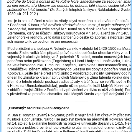
podruhé do Čech a dorazil až ke Kutné Hoře, zanechávaje za sebou jen spáleni
za ním pospíchal z Moravy, ale nemohl ho dohonit; táhl stejnou cestou jako M
spálenišť se ještě kouřilo.“
(Ze Starých letopisů českých, Nakladatelství Svob
1980, str. 211-212.)
Inu, je to smutné čtení o sklonku vlády kdysi mocného a sebevědomého krále 
z Poděbrad. K tomu ještě dovětek středověkého autora:
„A nejvíc zvěrstev pá
z Konopiště, nohsled krále Matyáše.“
Jedná se o téhož Zdeňka Konopišťskéh
Šternberka, který se účastnil Jiříkovy korunovace v r. 1458 a jenž se v r. 1465 
Zelenohorské jednoty. Je to další z příběhů o české kolaboraci s nepřáteli ze
jich máme tolik, že bychom je ani nespočítali.
[Podle zjištění archeologa V. Nekudy zaniklo v období let 1420-1500 na Mora
vesnic. Z toho velká část připadá právě na období česko-uherské války z let
vojenských akcí bylo tehdy, ve 2. polovině 15. století, mnoho moravských hrad
pobořeno nebo poškozeno (Engelsberg u Horní Lhoty na Luhačovicku, Lukov u
na Valašskokloboucku, Cimburk u Koryčan, Buchlov na Uherskohradišťsku, Kř
Kroměřížsku; během Jiříkovy výpravy do Slezska byl dobyt a pobořen hrad La
Koblova.). Ještě těsně před smrtí Jiřího z Poděbrad pustošily Korvínovy oddíl
dnešního Zlínského kraje, např. v okolí Malenovic u Zlína tábořila vojska dne 1
Zřejmě z tohoto období pochází tradice „Jízdy králů“ (slaví se ve Vlčnově, v Ku
v Hluku na Uherskohradišťsku), podle níž se podařilo králi Matyáši Korvínovi 
z obklíčení vojsk Jiřího z Poděbrad v převlečení za dívku (s růží v ústech). Po
v převlečení za prostého chasníka unikl Matyáš Korvín zajetí při dobývání Chru
─────
„Husitský“ arcibiskup Jan Rokycana
M. Jan z Rokycan (zvaný Rokycana) patřil k nejznámějším církevním představ
husitské a pohusitské. Narodil se jako syn kováře na předměstí Rokycan něk
let 14. století. Bakalářské hodnosti na pražské univerzitě dosáhl v r. 1415. Ne
revoluce a pokles úrovně tohoto vysokého učení mu nadlouho znemožnily, ab
ve studiu. Zažil ještě období, kdy v Betlémské kapli působil jeho oblíbený kaza