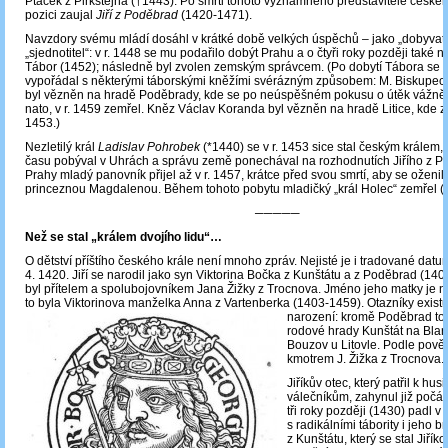
Ptáček z Pirkštejna (†1443). Po smrti tohoto významného představitele českéh
pozici zaujal
Jiří z Poděbrad
(1420-1471).
Navzdory svému mládí dosáhl v krátké době velkých úspěchů – jako „dobyvate
„sjednotitel“: v r. 1448 se mu podařilo dobýt Prahu a o čtyři roky později také n
Tábor (1452); následně byl zvolen zemským správcem. (Po dobytí Tábora se
vypořádal s některými táborskými kněžími svérázným způsobem: M. Biskupec
byl vězněn na hradě Poděbrady, kde se po neúspěšném pokusu o útěk vážně z
nato, v r. 1459 zemřel. Kněz Václav Koranda byl vězněn na hradě Litice, kde zem
1453.)
Nezletilý král
Ladislav Pohrobek
(*1440) se v r. 1453 sice stal českým králem,
času pobýval v Uhrách a správu země ponechával na rozhodnutích Jiřího z P
Prahy mladý panovník přijel až v r. 1457, krátce před svou smrtí, aby se oženi
princeznou Magdalenou. Během tohoto pobytu mladičký „král Holec“ zemřel (†
─────
Než se stal „králem dvojího lidu“…
O dětství příštího českého krále není mnoho zpráv. Nejisté je i tradované datu
4. 1420. Jiří se narodil jako syn Viktorina Bočka z Kunštátu a z Poděbrad (140
byl přítelem a spolubojovníkem Jana Žižky z Trocnova. Jméno jeho matky je
to byla Viktorinova manželka Anna z Vartenberka (1403-1459).
Otazníky existu
narození: kromě Poděbrad to 
rodové hrady Kunštát na Bla
Bouzov u Litovle. Podle pověs
kmotrem J. Žižka z Trocnova.
Jiříkův otec, který patřil k hus
válečníkům, zahynul již počát
tři roky později (1430) padl v 
s radikálními tábority i jeho b
z Kunštátu, který se stal Jiřík