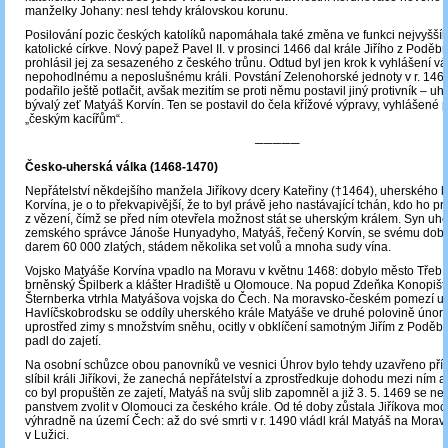
manželky Johany: nesl tehdy královskou korunu.
Posilování pozic českých katolíků napomáhala také změna ve funkci nejvyššíh
katolické církve. Nový papež Pavel II. v prosinci 1466 dal krále Jiřího z Poděbr
prohlásil jej za sesazeného z českého trůnu. Odtud byl jen krok k vyhlášení vál
nepohodlnému a neposlušnému králi. Povstání Zelenohorské jednoty v r. 1467
podařilo ještě potlačit, avšak mezitím se proti němu postavil jiný protivník – uh
bývalý zeť Matyáš Korvín. Ten se postavil do čela křížové výpravy, vyhlášené
„českým kacířům“.
─────
Česko-uherská válka (1468-1470)
Nepřátelství někdejšího manžela Jiříkovy dcery Kateřiny (†1464), uherského 
Korvína, je o to překvapivější, že to byl právě jeho nastávající tchán, kdo ho pr
z vězení, čímž se před ním otevřela možnost stát se uherským králem. Syn uh
zemského správce Jánoše Hunyadyho, Matyáš, řečený Korvín, se svému dobro
darem 60 000 zlatých, stádem několika set volů a mnoha sudy vína.
Vojsko Matyáše Korvína vpadlo na Moravu v květnu 1468: dobylo město Třebíč
brněnský Špilberk a klášter Hradiště u Olomouce. Na popud Zdeňka Konopiš
Šternberka vtrhla Matyášova vojska do Čech. Na moravsko-českém pomezí u
Havlíčskobrodsku se oddíly uherského krále Matyáše ve druhé polovině únor
uprostřed zimy s množstvím sněhu, ocitly v obklíčení samotným Jiřím z Poděb
padl do zajetí.
Na osobní schůzce obou panovníků ve vesnici Úhrov bylo tehdy uzavřeno pří
slíbil králi Jiříkovi, že zanechá nepřátelství a zprostředkuje dohodu mezi ním
co byl propuštěn ze zajetí, Matyáš na svůj slib zapomněl a již 3. 5. 1469 se ne
panstvem zvolit v Olomouci za českého krále. Od té doby zůstala Jiříkova m
výhradně na území Čech: až do své smrti v r. 1490 vládl král Matyáš na Morav
v Lužici.