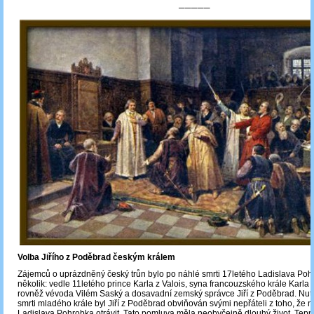
─────
Volba Jiřího z Poděbrad českým králem
Zájemců o uprázdněný český trůn bylo po náhlé smrti 17letého Ladislava Po
několik: vedle 11letého prince Karla z Valois, syna francouzského krále Karla VI
rovněž vévoda Vilém Saský a dosavadní zemský správce Jiří z Poděbrad. Nut
smrti mladého krále byl Jiří z Poděbrad obviňován svými nepřáteli z toho, že 
Ladislava Pohrobka otrávit. Tato pomluva měla neobyčejně dlouhý život. Tepr