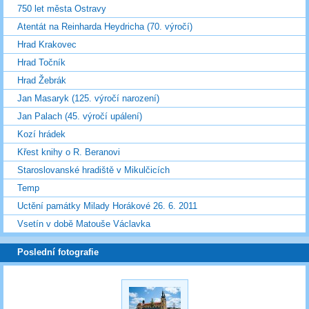
750 let města Ostravy
Atentát na Reinharda Heydricha (70. výročí)
Hrad Krakovec
Hrad Točník
Hrad Žebrák
Jan Masaryk (125. výročí narození)
Jan Palach (45. výročí upálení)
Kozí hrádek
Křest knihy o R. Beranovi
Staroslovanské hradiště v Mikulčicích
Temp
Uctění památky Milady Horákové 26. 6. 2011
Vsetín v době Matouše Václavka
Poslední fotografie