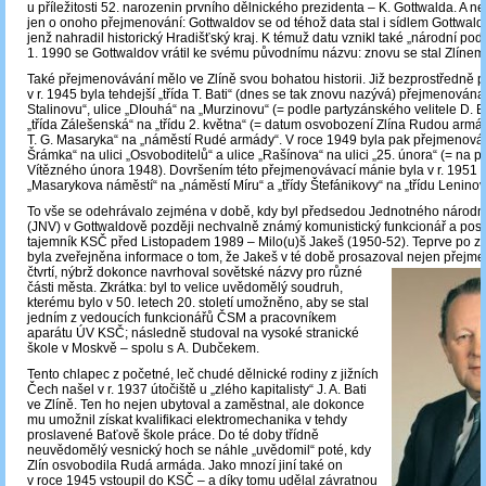
u příležitosti 52. narozenin prvního dělnického prezidenta ‒ K. Gottwalda. A n
jen o onoho přejmenování: Gottwaldov se od téhož data stal i sídlem Gottwald
jenž nahradil historický Hradišťský kraj. K témuž datu vznikl také „národní podn
1. 1990 se Gottwaldov vrátil ke svému původnímu názvu: znovu se stal Zlínem
Také přejmenovávání mělo ve Zlíně svou bohatou historii. Již bezprostředně 
v r. 1945 byla tehdejší „třída T. Bati“ (dnes se tak znovu nazývá) přejmenována 
Stalinovu“, ulice „Dlouhá“ na „Murzinovu“ (= podle partyzánského velitele D. B
„třída Zálešenská“ na „třídu 2. května“ (= datum osvobození Zlína Rudou armá
T. G. Masaryka“ na „náměstí Rudé armády“. V roce 1949 byla pak přejmenován
Šrámka“ na ulici „Osvoboditelů“ a ulice „Rašínova“ na ulici „25. února“ (= na po
Vítězného února 1948). Dovršením této přejmenovávací mánie byla v r. 1951
„Masarykova náměstí“ na „náměstí Míru“ a „třídy Štefánikovy“ na „třídu Leninov
To vše se odehrávalo zejména v době, kdy byl předsedou Jednotného národn
(JNV) v Gottwaldově později nechvalně známý komunistický funkcionář a posl
tajemník KSČ před Listopadem 1989 – Milo(u)š Jakeš (1950-52). Teprve po 
byla zveřejněna informace o tom, že Jakeš v té době prosazoval nejen přej
čtvrtí, nýbrž dokonce navrhoval sovětské názvy pro různé
části města. Zkrátka: byl to velice uvědomělý soudruh,
kterému bylo v 50. letech 20. století umožněno, aby se stal
jedním z vedoucích funkcionářů ČSM a pracovníkem
aparátu ÚV KSČ; následně studoval na vysoké stranické
škole v Moskvě ‒ spolu s A. Dubčekem.
Tento chlapec z početné, leč chudé dělnické rodiny z jižních
Čech našel v r. 1937 útočiště u „zlého kapitalisty“ J. A. Bati
ve Zlíně. Ten ho nejen ubytoval a zaměstnal, ale dokonce
mu umožnil získat kvalifikaci elektromechanika v tehdy
proslavené Baťově škole práce. Do té doby třídně
neuvědomělý vesnický hoch se náhle „uvědomil“ poté, kdy
Zlín osvobodila Rudá armáda. Jako mnozí jiní také on
v roce 1945 vstoupil do KSČ ‒ a díky tomu udělal závratnou