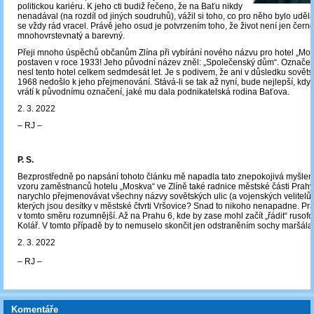
politickou kariéru. K jeho cti budiž řečeno, že na Baťu nikdy
nenadával (na rozdíl od jiných soudruhů), vážil si toho, co pro něho bylo uděl
se vždy rád vracel. Právě jeho osud je potvrzením toho, že život není jen černo
mnohovrstevnatý a barevný.
Přeji mnoho úspěchů občanům Zlína při vybírání nového názvu pro hotel „Mosk
postaven v roce 1933! Jeho původní název zněl: „Společenský dům“. Označe
nesl tento hotel celkem sedmdesát let. Je s podivem, že ani v důsledku sověts
1968 nedošlo k jeho přejmenování. Stává-li se tak až nyní, bude nejlepší, kdy
vrátí k původnímu označení, jaké mu dala podnikatelská rodina Baťova.
2. 3. 2022
‒ RJ ‒
P. S.
Bezprostředně po napsání tohoto článku mě napadla tato znepokojivá myšlen
vzoru zaměstnanců hotelu „Moskva“ ve Zlíně také radnice městské části Prah
narychlo přejmenovávat všechny názvy sovětských ulic (a vojenských velitelů 
kterých jsou desítky v městské čtvrti Vršovice? Snad to nikoho nenapadne. Pr
v tomto směru rozumnější. Až na Prahu 6, kde by zase mohl začít „řádit“ rusofo
Kolář. V tomto případě by to nemuselo skončit jen odstraněním sochy maršála
2. 3. 2022
‒ RJ ‒
Komentáře