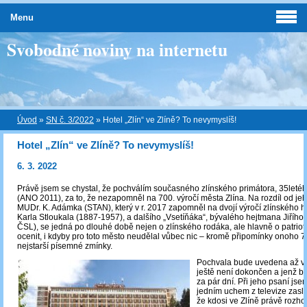
Menu
Svobodné noviny na internetu
Úvod
»
SN č. 3/2022
»
Hotel „Zlín“ ve Zlíně? To nevymyslíš!
Hotel „Zlín“ ve Zlíně? To nevymyslíš!
6. 3. 2022
Právě jsem se chystal, že pochválím současného zlínského primátora, 35letéh
(ANO 2011), za to, že nezapomněl na 700. výročí města Zlína. Na rozdíl od j
MUDr. K. Adámka (STAN), který v r. 2017 zapomněl na dvojí výročí zlínského his
Karla Stloukala (1887-1957), a dalšího „Vsetíňáka“, bývalého hejtmana Jiříh
ČSL), se jedná po dlouhé době nejen o zlínského rodáka, ale hlavně o patriota
ocenit, i kdyby pro toto město neudělal vůbec nic – kromě připomínky onoho 7
nejstarší písemné zmínky.
Pochvala bude uvedena až v č
ještě není dokončen a jenž b
za pár dní. Při jeho psaní jse
jedním uchem z televize zasle
že kdosi ve Zlíně právě rozho