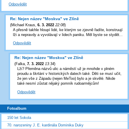
Odpovědět
Re: Nejen název "Moskva" ve Zlíně
(
Michael Kraus
,
6. 3. 2022
22:08
)
A přesně takhle hloupí lidé, ke kterým se zjevně řadíte, konstruují
lži a nepravdy a vyvolávají v lidech paniku. Měl byste se stydět...
Odpovědět
Re: Nejen název "Moskva" ve Zlíně
(
Falka
,
7. 3. 2022
13:34
)
Lži? Přeměna názvů ulic a náměstí už je mnohde v plném
proudu a škrtání v historických datech také. Děti se musí učit,
že jen vše z Západu (nejen MeToo) bylo a je skvělé. Nikde
také nesmí zůstat nějaký pomník rudoarmějcům!
Odpovědět
Fotoalbum
150 let Sokola
70. narozeniny J. E. kardinála Dominika Duky