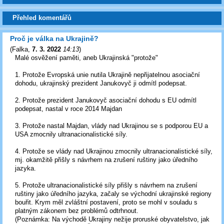
Přehled komentářů
Proč je válka na Ukrajině?
(
Falka
,
7. 3. 2022
14:13
)
Malé osvěžení paměti, aneb Ukrajinská "protože"
1. Protože Evropská unie nutila Ukrajině nepřijatelnou asociační
dohodu, ukrajinský prezident Janukovyč ji odmítl podepsat.
2. Protože prezident Janukovyč asociační dohodu s EU odmítl
podepsat, nastal v roce 2014 Majdan
3. Protože nastal Majdan, vlády nad Ukrajinou se s podporou EU a
USA zmocnily ultranacionalistické síly.
4. Protože se vlády nad Ukrajinou zmocnily ultranacionalistické síly,
mj. okamžitě přišly s návrhem na zrušení ruštiny jako úředního
jazyka.
5. Protože ultranacionalistické síly přišly s návrhem na zrušení
ruštiny jako úředního jazyka, začaly se východní ukrajinské regiony
bouřit. Krym měl zvláštní postavení, proto se mohl v souladu s
platným zákonem bez problémů odtrhnout.
(Poznámka: Na východě Ukrajiny nežije proruské obyvatelstvo, jak