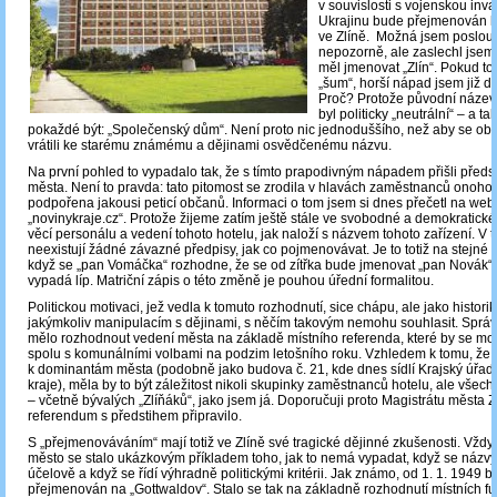
v souvislosti s vojenskou inv
Ukrajinu bude přejmenován h
ve Zlíně. Možná jsem poslou
nepozorně, ale zaslechl jsem i
měl jmenovat „Zlín“. Pokud t
„šum“, horší nápad jsem již d
Proč? Protože původní název 
byl politicky „neutrální“ – a ta
pokaždé být: „Společenský dům“. Není proto nic jednoduššího, než aby se oby
vrátili ke starému známému a dějinami osvědčenému názvu.
Na první pohled to vypadalo tak, že s tímto prapodivným nápadem přišli předst
města. Není to pravda: tato pitomost se zrodila v hlavách zaměstnanců onoho 
podpořena jakousi peticí občanů. Informaci o tom jsem si dnes přečetl na web
„novinykraje.cz“. Protože žijeme zatím ještě stále ve svobodné a demokratické
věcí personálu a vedení tohoto hotelu, jak naloží s názvem tohoto zařízení. V
neexistují žádné závazné předpisy, jak co pojmenovávat. Je to totiž na stejné ú
když se „pan Vomáčka“ rozhodne, že se od zítřka bude jmenovat „pan Novák“, 
vypadá líp. Matriční zápis o této změně je pouhou úřední formalitou.
Politickou motivaci, jež vedla k tomuto rozhodnutí, sice chápu, ale jako historik, 
jakýmkoliv manipulacím s dějinami, s něčím takovým nemohu souhlasit. Sprá
mělo rozhodnout vedení města na základě místního referenda, které by se moh
spolu s komunálními volbami na podzim letošního roku. Vzhledem k tomu, že te
k dominantám města (podobně jako budova č. 21, kde dnes sídlí Krajský úřad
kraje), měla by to být záležitost nikoli skupinky zaměstnanců hotelu, ale všec
– včetně bývalých „Zlíňáků“, jako jsem já. Doporučuji proto Magistrátu města Zl
referendum s předstihem připravilo.
S „přejmenováváním“ mají totiž ve Zlíně své tragické dějinné zkušenosti. Vždyť
město se stalo ukázkovým příkladem toho, jak to nemá vypadat, když se názvy 
účelově a když se řídí výhradně politickými kritérii. Jak známo, od 1. 1. 1949 b
přejmenován na „Gottwaldov“. Stalo se tak na základně rozhodnutí místních 