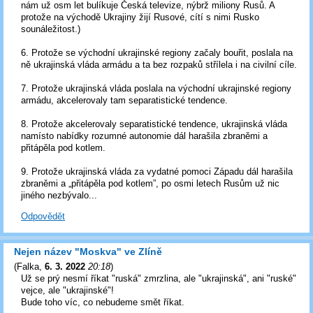
nám už osm let bulíkuje Česká televize, nýbrž miliony Rusů. A
protože na východě Ukrajiny žijí Rusové, cítí s nimi Rusko
sounáležitost.)
6. Protože se východní ukrajinské regiony začaly bouřit, poslala na
ně ukrajinská vláda armádu a ta bez rozpaků střílela i na civilní cíle.
7. Protože ukrajinská vláda poslala na východní ukrajinské regiony
armádu, akcelerovaly tam separatistické tendence.
8. Protože akcelerovaly separatistické tendence, ukrajinská vláda
namísto nabídky rozumné autonomie dál harašila zbraněmi a
přitápěla pod kotlem.
9. Protože ukrajinská vláda za vydatné pomoci Západu dál harašila
zbraněmi a „přitápěla pod kotlem”, po osmi letech Rusům už nic
jiného nezbývalo...
Odpovědět
Nejen název "Moskva" ve Zlíně
(
Falka
,
6. 3. 2022
20:18
)
Už se prý nesmí říkat "ruská" zmrzlina, ale "ukrajinská", ani "ruské"
vejce, ale "ukrajinské"!
Bude toho víc, co nebudeme smět říkat.