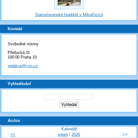
Staroslovanské hradiště v Mikulčicích
Kontakt
Svobodné noviny
Přetlucká 31
100 00 Praha 10
redakce@i-sn.cz
Vyhledávání
Archiv
Kalendář
<<
srpen
/
2026
>>